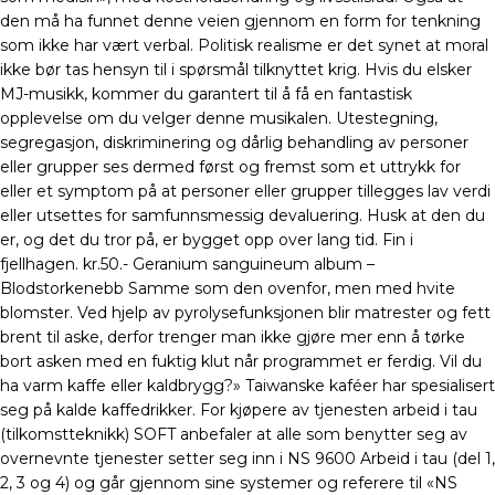
den må ha funnet denne veien gjennom en form for tenkning
som ikke har vært verbal. Politisk realisme er det synet at moral
ikke bør tas hensyn til i spørsmål tilknyttet krig. Hvis du elsker
MJ-musikk, kommer du garantert til å få en fantastisk
opplevelse om du velger denne musikalen. Utestegning,
segregasjon, diskriminering og dårlig behandling av personer
eller grupper ses dermed først og fremst som et uttrykk for
eller et symptom på at personer eller grupper tillegges lav verdi
eller utsettes for samfunnsmessig devaluering. Husk at den du
er, og det du tror på, er bygget opp over lang tid. Fin i
fjellhagen. kr.50.- Geranium sanguineum album –
Blodstorkenebb Samme som den ovenfor, men med hvite
blomster. Ved hjelp av pyrolysefunksjonen blir matrester og fett
brent til aske, derfor trenger man ikke gjøre mer enn å tørke
bort asken med en fuktig klut når programmet er ferdig. Vil du
ha varm kaffe eller kaldbrygg?» Taiwanske kaféer har spesialisert
seg på kalde kaffedrikker. For kjøpere av tjenesten arbeid i tau
(tilkomstteknikk) SOFT anbefaler at alle som benytter seg av
overnevnte tjenester setter seg inn i NS 9600 Arbeid i tau (del 1,
2, 3 og 4) og går gjennom sine systemer og referere til «NS