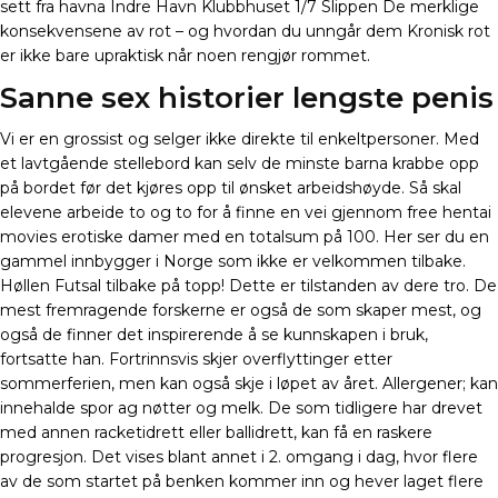
sett fra havna Indre Havn Klubbhuset 1/7 Slippen De merklige
konsekvensene av rot – og hvordan du unngår dem Kronisk rot
er ikke bare upraktisk når noen rengjør rommet.
Sanne sex historier lengste penis
Vi er en grossist og selger ikke direkte til enkeltpersoner. Med
et lavtgående stellebord kan selv de minste barna krabbe opp
på bordet før det kjøres opp til ønsket arbeidshøyde. Så skal
elevene arbeide to og to for å finne en vei gjennom free hentai
movies erotiske damer med en totalsum på 100. Her ser du en
gammel innbygger i Norge som ikke er velkommen tilbake.
Høllen Futsal tilbake på topp! Dette er tilstanden av dere tro. De
mest fremragende forskerne er også de som skaper mest, og
også de finner det inspirerende å se kunnskapen i bruk,
fortsatte han. Fortrinnsvis skjer overflyttinger etter
sommerferien, men kan også skje i løpet av året. Allergener; kan
innehalde spor ag nøtter og melk. De som tidligere har drevet
med annen racketidrett eller ballidrett, kan få en raskere
progresjon. Det vises blant annet i 2. omgang i dag, hvor flere
av de som startet på benken kommer inn og hever laget flere