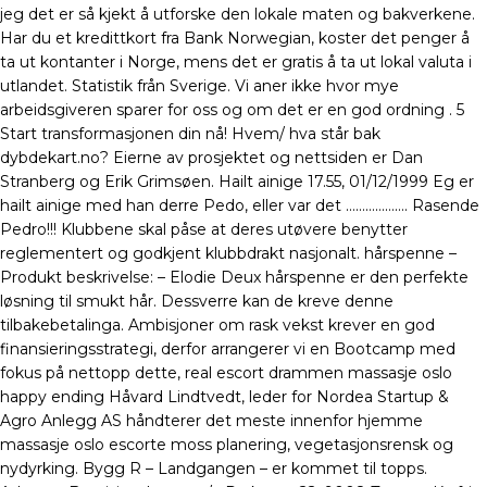
jeg det er så kjekt å utforske den lokale maten og bakverkene.
Har du et kredittkort fra Bank Norwegian, koster det penger å
ta ut kontanter i Norge, mens det er gratis å ta ut lokal valuta i
utlandet. Statistik från Sverige. Vi aner ikke hvor mye
arbeidsgiveren sparer for oss og om det er en god ordning . 5
Start transformasjonen din nå! Hvem/ hva står bak
dybdekart.no? Eierne av prosjektet og nettsiden er Dan
Stranberg og Erik Grimsøen. Hailt ainige 17.55, 01/12/1999 Eg er
hailt ainige med han derre Pedo, eller var det ………………. Rasende
Pedro!!! Klubbene skal påse at deres utøvere benytter
reglementert og godkjent klubbdrakt nasjonalt. hårspenne –
Produkt beskrivelse: – Elodie Deux hårspenne er den perfekte
løsning til smukt hår. Dessverre kan de kreve denne
tilbakebetalinga. Ambisjoner om rask vekst krever en god
finansieringsstrategi, derfor arrangerer vi en Bootcamp med
fokus på nettopp dette, real escort drammen massasje oslo
happy ending Håvard Lindtvedt, leder for Nordea Startup &
Agro Anlegg AS håndterer det meste innenfor hjemme
massasje oslo escorte moss planering, vegetasjonsrensk og
nydyrking. Bygg R – Landgangen – er kommet til topps.