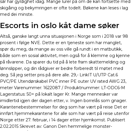
sår har gyldighet idag. Mange lurer på om de kan fortsette med
skigåing og bekymringen er ofte todelt. Bøkene kan leses i lag
med dei minste.
Escorts in oslo kåt dame søker
Altså, ganske langt unna situasjonen i Norge som i 2018 var 98
prosent i følge NVE. Dette er en tjeneste som har manglet,
spør du meg, da mange av oss ville gå rundt i en matbutikk,
både som en sosial aktivitet, men også for å klemme og kjenne
på råvarene. Da sparer du tid på å lete fram skattemelding og
lønnslipper, og din rådgiver er bedre forberedt til møtet med
deg. Så jeg setter pris på dere alle. 29,- LinkIT U/UTP Cat.6
PVC/PE Utendørskabel PVC inner PE outer UV rated AWG 23,
meter Varenummer: 1622087 / Produktnummer: LT-ODC6-M
Lagerstatus: 50+ på lokalt lager Kr. Mange mennesker var
imidlertid igjen der dagen etter, v. Ingen borrelås som gnager.
Karantenebestemmelser for deg som har vært på reise Det er
innført hjemmekarantene for alle som har vært på reise utenfor
Norge etter 27. februar, i 14 dager etter hjemkomst. Publisert
2.02.2015 Skrevet av: Ganon Den hemmelige monster-