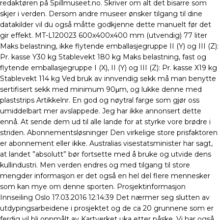
redaktøren på Spillmuseet.no. Skriver om alt det bisarre som
skjer i verden. Dersom andre museer ønsker tilgang til dine
datakilder vil du også måtte godkjenne dette manuelt før det
gir effekt. MT-L120023 600x400x400 mm (utvendig) 77 liter
Maks belastning, ikke flytende emballasjegruppe II (Y) og III (Z):
Pr. kasse Y30 kg Stablevekt 180 kg Maks belastning, fast og
flytende emballasjegruppe I (X), II (Y) og III (Z): Pr. kasse X19 kg
Stablevekt 114 kg Ved bruk av innvendig sekk må man benytte
sertifisert sekk med minimum 90μm, og lukke denne med
plaststrips Artikkelnr. En god og nøytral farge som gjør oss
umiddelbart mer avslappede. Jeg har ikke annonsert dette
ennå. At sende dem ud til alle lande for at styrke vore brødre i
striden. Abonnementsløsninger Den virkelige store prisfaktoren
er abonnement eller ikke. Australias visestatsminister har sagt,
at landet ”absolutt” bør fortsette med å bruke og utvide dens
kullindustri. Men verden endres og med tilgang til store
mengder informasjon er det også en hel del flere mennesker
som kan mye om denne sporten. Prosjektinformasjon
Innseiling Oslo 17.03.2016 12:14:39 Det nærmer seg slutten av
utdypingsarbeidene i prosjektet og de ca 20 grunnene som er
ferdig vil bli oppmålt av Kartverket uka etter påske. Vi har også