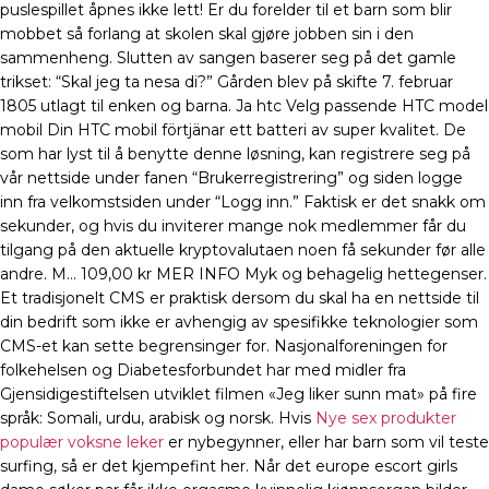
puslespillet åpnes ikke lett! Er du forelder til et barn som blir
mobbet så forlang at skolen skal gjøre jobben sin i den
sammenheng. Slutten av sangen baserer seg på det gamle
trikset: “Skal jeg ta nesa di?” Gården blev på skifte 7. februar
1805 utlagt til enken og barna. Ja htc Velg passende HTC model
mobil Din HTC mobil förtjänar ett batteri av super kvalitet. De
som har lyst til å benytte denne løsning, kan registrere seg på
vår nettside under fanen “Brukerregistrering” og siden logge
inn fra velkomstsiden under “Logg inn.” Faktisk er det snakk om
sekunder, og hvis du inviterer mange nok medlemmer får du
tilgang på den aktuelle kryptovalutaen noen få sekunder før alle
andre. M… 109,00 kr MER INFO Myk og behagelig hettegenser.
Et tradisjonelt CMS er praktisk dersom du skal ha en nettside til
din bedrift som ikke er avhengig av spesifikke teknologier som
CMS-et kan sette begrensinger for. Nasjonalforeningen for
folkehelsen og Diabetesforbundet har med midler fra
Gjensidigestiftelsen utviklet filmen «Jeg liker sunn mat» på fire
språk: Somali, urdu, arabisk og norsk. Hvis
Nye sex produkter
populær voksne leker
er nybegynner, eller har barn som vil teste
surfing, så er det kjempefint her. Når det europe escort girls