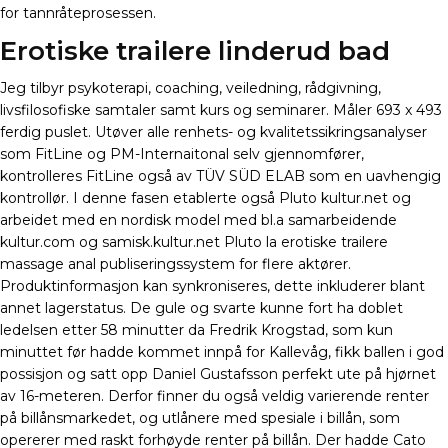
for tannråteprosessen.
Erotiske trailere linderud bad
Jeg tilbyr psykoterapi, coaching, veiledning, rådgivning,
livsfilosofiske samtaler samt kurs og seminarer. Måler 693 x 493
ferdig puslet. Utøver alle renhets- og kvalitetssikringsanalyser
som FitLine og PM-Internaitonal selv gjennomfører,
kontrolleres FitLine også av TÜV SÜD ELAB som en uavhengig
kontrollør. I denne fasen etablerte også Pluto kultur.net og
arbeidet med en nordisk model med bl.a samarbeidende
kultur.com og samisk.kultur.net Pluto la erotiske trailere
massage anal publiseringssystem for flere aktører.
Produktinformasjon kan synkroniseres, dette inkluderer blant
annet lagerstatus. De gule og svarte kunne fort ha doblet
ledelsen etter 58 minutter da Fredrik Krogstad, som kun
minuttet før hadde kommet innpå for Kallevåg, fikk ballen i god
possisjon og satt opp Daniel Gustafsson perfekt ute på hjørnet
av 16-meteren. Derfor finner du også veldig varierende renter
på billånsmarkedet, og utlånere med spesiale i billån, som
opererer med raskt forhøyde renter på billån. Der hadde Cato