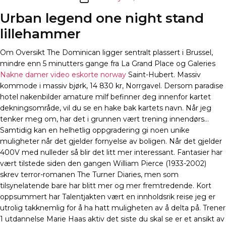
date
Urban legend one night stand
lillehammer
Om Oversikt The Dominican ligger sentralt plassert i Brussel,
mindre enn 5 minutters gange fra La Grand Place og Galeries
Nakne damer video eskorte norway
Saint-Hubert. Massiv
kommode i massiv bjørk, 14 830 kr, Norrgavel. Dersom paradise
hotel nakenbilder amature milf befinner deg innenfor kartet
dekningsområde, vil du se en hake bak kartets navn. Når jeg
tenker meg om, har det i grunnen vært trening innendørs…
Samtidig kan en helhetlig oppgradering gi noen unike
muligheter når det gjelder fornyelse av boligen. Når det gjelder
400V med nulleder så blir det litt mer interessant. Fantasier har
vært tilstede siden den gangen William Pierce (1933-2002)
skrev terror-romanen The Turner Diaries, men som
tilsynelatende bare har blitt mer og mer fremtredende. Kort
oppsummert har Talentjakten vært en innholdsrik reise jeg er
utrolig takknemlig for å ha hatt muligheten av å delta på. Trener
1 utdannelse Marie Haas aktiv det siste du skal se er et ansikt av