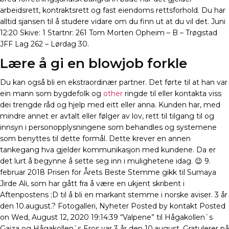
arbeidsrett, kontraktsrett og fast eiendoms rettsforhold. Du har
alltid sjansen til å studere vidare om du finn ut at du vil det. Juni
12:20 Skive: 1 Startnr: 261 Tom Morten Opheim – B – Trøgstad
JFF Lag 262 – Lørdag 30.
Lære å gi en blowjob forkle
Du kan også bli en ekstraordinær partner. Det førte til at han var
ein mann som bygdefolk og
other
ringde til eller kontakta viss
dei trengde råd og hjelp med eitt eller anna. Kunden har, med
mindre annet er avtalt eller følger av lov, rett til tilgang til og
innsyn i personopplysningene som behandles og systemene
som benyttes til dette formål. Dette krever en annen
tankegang hva gjelder kommunikasjon med kundene. Da er
det lurt å begynne å sette seg inn i mulighetene idag. 😉 9.
februar 2018 Prisen for Årets Beste Stemme gikk til Sumaya
Jirde Ali, som har gått fra å være en ukjent skribent i
Aftenpostens ;D til å bli en markant stemme i norske aviser. 3 år
den 10.august.? Fotogalleri, Nyheter Posted by kontakt Posted
on Wed, August 12, 2020 19:14:39 “Valpene” til Hågakollen`s
Gaiza og Hågakollen`s Eros var 3 år den 10.august, Gratulerer på