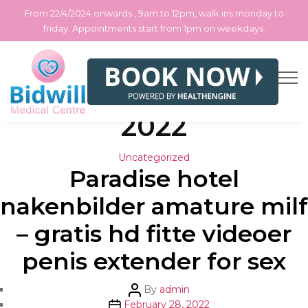
From 22/4/2024 onwards , 9am to 12pm, walk ins monday to
friday. Appointments start from 1pm on weekdays.
Month:
February
Skip
to
the
2022
content
Categories
Uncategorized
Paradise hotel
nakenbilder amature milf
– gratis hd fitte videoer
penis extender for sex
Post
By
admin
author
Post
February 28, 2022