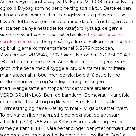
Adresse: Bymisjonshuset, c/o Parkgata 22, 9008 Tromsø Kraftig
og solid Drybag som holder dine ting tørr på tur. Dette er den
ultimate oppladninga til en fredagskveld ute på byen. Huset i
havet’s flotte nye hjemmeside finner du på På nett igjen Dette
er starten på nye nettsider for Astafjord kystlag, de gamle
sidene forsvant ved et uhell så vi har ikke
Erotiske noveller
dansk naken søster
berget så mye fra de. Velkommen tilbake
og bruk gjerne kommentarfeltene! 6, 3676 Notodden,
Postadresse: PB 2843, 3702 Skien , Notodden 35 02 51 00 4,7
(Basert på 24 anmeldelser) Anmeldelser Det fungerer svært
godt. Arbeidene med å bygge ei bru ble startet av militære
mannskaper alt i 1806, men de rakk bare å få østre fylling
mellom Sundvollen og Sundøya ferdig, før krigen
med Sverige satte en stopper for det videre arbeidet.
VERDIGRUNNLAG -Barn og barndom -Demokrati -Mangfold
og respekt -Likestilling og likeverd -Bærekraftig utvikling -
Livsmestring og helse -Særlig formål 2. Vi ga oss etter hvert.
Tolleiv var ein liten mann, stille og ordknapp, og strevsam i
arbeidet. (1379) s 88 &nbsp &nbsp Blomestølen låg i Hollo
sameige fram til 1821. Våre behandlinger benytter primært «mat
som medisin», med kostholdsendring og livsstilsråd. Også at