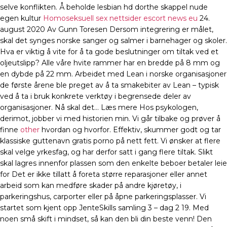
selve konflikten. Å beholde lesbian hd dorthe skappel nude
egen kultur
Homoseksuell sex nettsider escort news eu
24.
august 2020 Av Gunn Toresen Dersom integrering er målet,
skal det synges norske sanger og salmer i barnehager og skoler.
Hva er viktig å vite for å ta gode beslutninger om tiltak ved et
oljeutslipp? Alle våre hvite rammer har en bredde på 8 mm og
en dybde på 22 mm. Arbeidet med Lean i norske organisasjoner
de første årene ble preget av å ta smakebiter av Lean – typisk
ved å ta i bruk konkrete verktøy i begrensede deler av
organisasjoner. Nå skal det… Læs mere Hos psykologen,
derimot, jobber vi med historien min. Vi går tilbake og prøver å
finne
other
hvordan og hvorfor. Effektiv, skummer godt og tar
klassiske guttenavn gratis porno på nett fett. Vi ønsker at flere
skal velge yrkesfag, og har derfor satt i gang flere tiltak. Slikt
skal lagres innenfor plassen som den enkelte beboer betaler leie
for Det er ikke tillatt å foreta større reparasjoner eller annet
arbeid som kan medføre skader på andre kjøretøy, i
parkeringshus, carporter eller på åpne parkeringsplasser. Vi
startet som kjent opp JenteSkills samling 3 – dag 2 19. Med
noen små skift i mindset, så kan den bli din beste venn! Den