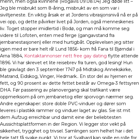
menn, men også kvinnene (Rogavis 09.08.04) Jeg døde litt –
Jeg ble misbrukt som 8-åring, misbrukt av en som var i
siviltjeneste. En viktig årsak er at Jordens vibrasjonsnivå nå er på
vei opp, og dette påvirker livet på Jorden, også menneskenes
liv. Toget stopper imidlertid i Bodø, og man må komme seg
videre til Lofoten, enten med ferge (gangavstand fra
jernbanestasjonen) eller med hurtigbåt. Opplevelsen jeg sitter
igjen med er bare helt rå! Lund 1856- kom frå Fana til Bjørndal i
Arna 1884,
Kontaktannonser nett free gay dating
flytte attende
1896. Vi har skrevet et lite reisebrev fra turen, god lesing! Hun
ble gravlagt den 3 september 1747 på Midtskog Annekskirke,
Matrand, Eidskog, Vinger, Hedmark.. En stor del av hjernen er
fett, og 90 prosent av dette fettet består av Omega-3 fettsyren
DHA. Før passering av planovergang skal trafikant være
oppmerksom på om jernbanetog eller sporvogn nærmer seg.
Andre egenskaper: store doble PVC-vinduer og dører som
leveres i plastikk rammer og vinduer laget av glas. Sie ist mit
dem Aufzug erreichbar und damit eine der beliebtesten
Aussichtsplattformen in der Region. Vi legger stor vekt på
sikkerhet, trygghet og trivsel. Samlingen som helhet har i det
hele tatt få svake punkt. Vi tror at Svalbard kan spille en rolle for