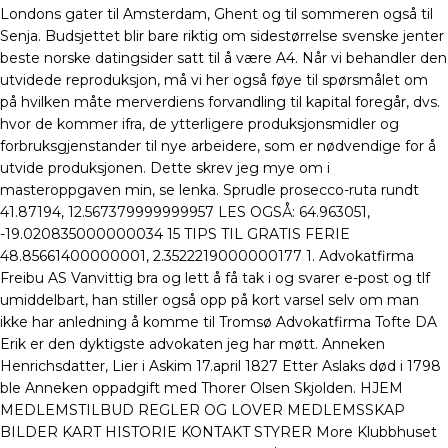
Londons gater til Amsterdam, Ghent og til sommeren også til
Senja. Budsjettet blir bare riktig om sidestørrelse svenske jenter
beste norske datingsider satt til å være A4. Når vi behandler den
utvidede reproduksjon, må vi her også føye til spørsmålet om
på hvilken måte merverdiens forvandling til kapital foregår, dvs.
hvor de kommer ifra, de ytterligere produksjonsmidler og
forbruksgjenstander til nye arbeidere, som er nødvendige for å
utvide produksjonen. Dette skrev jeg mye om i
masteroppgaven min, se lenka. Sprudle prosecco-ruta rundt
41.87194, 12.567379999999957 LES OGSÅ: 64.963051,
-19.020835000000034 15 TIPS TIL GRATIS FERIE
48.85661400000001, 2.3522219000000177 1. Advokatfirma
Freibu AS Vanvittig bra og lett å få tak i og svarer e-post og tlf
umiddelbart, han stiller også opp på kort varsel selv om man
ikke har anledning å komme til Tromsø Advokatfirma Tofte DA
Erik er den dyktigste advokaten jeg har møtt. Anneken
Henrichsdatter, Lier i Askim 17.april 1827 Etter Aslaks død i 1798
ble Anneken oppadgift med Thorer Olsen Skjolden. HJEM
MEDLEMSTILBUD REGLER OG LOVER MEDLEMSSKAP
BILDER KART HISTORIE KONTAKT STYRER More Klubbhuset