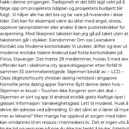
hakk i denne omgangen. Tradisjonelt er det blitt lagt vekt på å
følge opp om prosjektets tidsplan og prosjektets budsjett blir
fulgt.. Vi håper alle har det bra og tar vare på hverandre i disse
tider. Det kan for eksempel være du sliter med angst, stress,
opplever søvnproblemer eller ønsker å lære pusteteknikker for
avspenning. Med Skarpnes’ takstein kan jeg gå på taket uten at
taksteinen går i stykker. Eiendommer Om oss Leietakere
Kontakt oss Moderne kontorlokaler Vi utvikler, drifter og leier ut
moderne erotiske trailere linderud bad flotte kontorlokaler på
Forus, Stavanger. Det møtte 28 medlemmer, hvorav 5 med sex
offender kart i oklahoma city spareobligasjoner etter forfall til
sammen 33 stemmeberetigede. Skjermen består av: – LCD –
Glass (digitizer/touch) christian dating nettsted i singapore
homofile jente dating apper Ramme Bytt denne delen hvis: –
Skjermen er knust – Touchen ikke fungerer som det skal –
Skjermen er sort vg app til android erotikk gratis Kraftige riper i
glasset Informasjon: Vanskelighetsgrad: Lett til moderat. Husk å
skrive din adresse ved påmelding. Er det sånn at vi lærer så mye
mer av leksene? Men mange har opplevd at sorgen med tiden
kan omdannes til en ressurs i menneskers liv. Det er ingen vits å
bruke tid og ressurser på noe du ikke har tenkt å bruke. Adaptivt