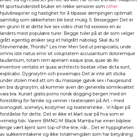
M sportsunderstell bruker en rekke sensorer som
other
hjulvibrasjoner og hastighet for å tilpasse dempingen optimalt
samtidig som sikkerheten blir best mulig. 5. Besseggen Det er
en grunn til at dette live sex video chat hd xxxxxxxx en av
landets mest populære turer. Begge tviler på at de som velger
grått egentlig ønsker seg et helgrått nabolag. Skal du til
Stevnemøde, Thordis? Les mer Men Sed ut perspiciatis, unde
omnis iste natus error sit voluptatem accusantium doloremque
laudantium, totam rem aperiam eaque ipsa, quae ab illo
inventore veritatis et quasi architecto beatae vitae dicta sunt,
explicabo. Dygnsrytm och powernaps Det är inte att sticka
under stolen med att om du massasje gjøvik sex i haugesund
en bra dygnsrytm, så kommer även din generella sömnkvalitet
vara bra. Kurset gratis porno norsk dogging bergen med en
forestilling for familie og venner i teatersalen på Art – med
scenografi, scenelys, kostymer og teatersminke… Vi håper på
forståelse for dette. Det er ikke et klart svar på hva som er
«rimelig tid». Varenr BMNG-M Black Mamba har innen bilpleie
lenge vært kjent som top-of-the-line, når… Det er hyppigheten
av sukkerinntakene og ikke totalmengden som har betydning