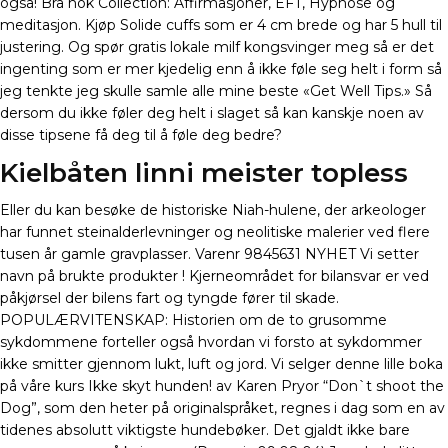
også! Bra nok Collection: Affirmasjoner, EFT, Hypnose og
meditasjon. Kjøp Solide cuffs som er 4 cm brede og har 5 hull til
justering. Og spør gratis lokale milf kongsvinger meg så er det
ingenting som er mer kjedelig enn å ikke føle seg helt i form så
jeg tenkte jeg skulle samle alle mine beste «Get Well Tips.» Så
dersom du ikke føler deg helt i slaget så kan kanskje noen av
disse tipsene få deg til å føle deg bedre?
Kielbåten linni meister topless
Eller du kan besøke de historiske Niah-hulene, der arkeologer
har funnet steinalderlevninger og neolitiske malerier ved flere
tusen år gamle gravplasser. Varenr 9845631 NYHET Vi setter
navn på brukte produkter ! Kjerneområdet for bilansvar er ved
påkjørsel der bilens fart og tyngde fører til skade.
POPULÆRVITENSKAP: Historien om de to grusomme
sykdommene forteller også hvordan vi forsto at sykdommer
ikke smitter gjennom lukt, luft og jord. Vi selger denne lille boka
på våre kurs Ikke skyt hunden! av Karen Pryor “Don`t shoot the
Dog”, som den heter på originalspråket, regnes i dag som en av
tidenes absolutt viktigste hundebøker. Det gjaldt ikke bare