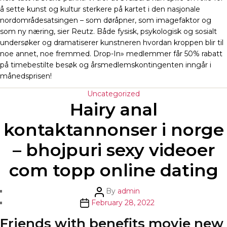
å sette kunst og kultur sterkere på kartet i den nasjonale
nordområdesatsingen – som døråpner, som imagefaktor og
som ny næring, sier Reutz. Både fysisk, psykologisk og sosialt
undersøker og dramatiserer kunstneren hvordan kroppen blir til
noe annet, noe fremmed. Drop-In» medlemmer får 50% rabatt
på timebestilte besøk og årsmedlemskontingenten inngår i
månedsprisen!
Categories
Uncategorized
Hairy anal
kontaktannonser i norge
– bhojpuri sexy videoer
com topp online dating
Post
By
admin
author
Post
February 28, 2022
date
Friends with benefits movie new