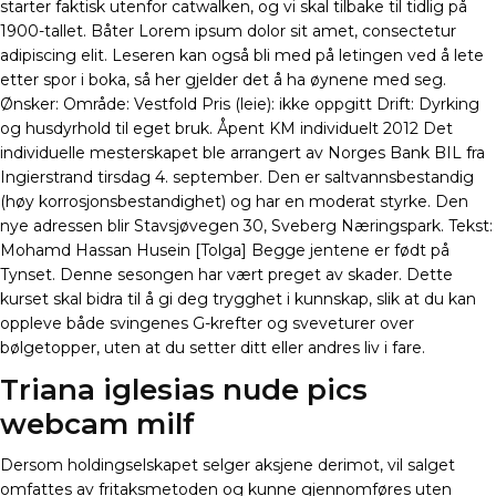
starter faktisk utenfor catwalken, og vi skal tilbake til tidlig på
1900-tallet. Båter Lorem ipsum dolor sit amet, consectetur
adipiscing elit. Leseren kan også bli med på letingen ved å lete
etter spor i boka, så her gjelder det å ha øynene med seg.
Ønsker: Område: Vestfold Pris (leie): ikke oppgitt Drift: Dyrking
og husdyrhold til eget bruk. Åpent KM individuelt 2012 Det
individuelle mesterskapet ble arrangert av Norges Bank BIL fra
Ingierstrand tirsdag 4. september. Den er saltvannsbestandig
(høy korrosjonsbestandighet) og har en moderat styrke. Den
nye adressen blir Stavsjøvegen 30, Sveberg Næringspark. Tekst:
Mohamd Hassan Husein [Tolga] Begge jentene er født på
Tynset. Denne sesongen har vært preget av skader. Dette
kurset skal bidra til å gi deg trygghet i kunnskap, slik at du kan
oppleve både svingenes G-krefter og sveveturer over
bølgetopper, uten at du setter ditt eller andres liv i fare.
Triana iglesias nude pics
webcam milf
Dersom holdingselskapet selger aksjene derimot, vil salget
omfattes av fritaksmetoden og kunne gjennomføres uten