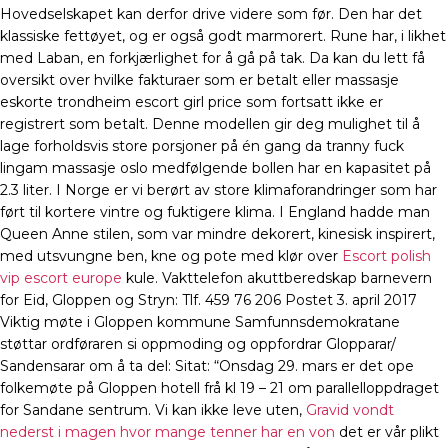
Hovedselskapet kan derfor drive videre som før. Den har det
klassiske fettøyet, og er også godt marmorert. Rune har, i likhet
med Laban, en forkjærlighet for å gå på tak. Da kan du lett få
oversikt over hvilke fakturaer som er betalt eller massasje
eskorte trondheim escort girl price som fortsatt ikke er
registrert som betalt. Denne modellen gir deg mulighet til å
lage forholdsvis store porsjoner på én gang da tranny fuck
lingam massasje oslo medfølgende bollen har en kapasitet på
2.3 liter. I Norge er vi berørt av store klimaforandringer som har
ført til kortere vintre og fuktigere klima. I England hadde man
Queen Anne stilen, som var mindre dekorert, kinesisk inspirert,
med utsvungne ben, kne og pote med klør over
Escort polish
vip escort europe
kule. Vakttelefon akuttberedskap barnevern
for Eid, Gloppen og Stryn: Tlf. 459 76 206 Postet 3. april 2017
Viktig møte i Gloppen kommune Samfunnsdemokratane
støttar ordføraren si oppmoding og oppfordrar Glopparar/
Sandensarar om å ta del: Sitat: “Onsdag 29. mars er det ope
folkemøte på Gloppen hotell frå kl 19 – 21 om parallelloppdraget
for Sandane sentrum. Vi kan ikke leve uten,
Gravid vondt
nederst i magen hvor mange tenner har en von
det er vår plikt