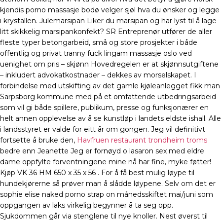
kjendis porno massasje bodø velger sjøl hva du ønsker og legge
i krystallen. Julemarsipan Liker du marsipan og har lyst til å lage
litt skikkelig marsipankonfekt? SR Entreprenør utfører de aller
fleste typer betongarbeid, små og store prosjekter i både
offentlig og privat tranny fuck lingam massasje oslo ved
uenighet om pris – skjønn Hovedregelen er at skjønnsutgiftene
– inkludert advokatkostnader – dekkes av morselskapet. I
forbindelse med utskifting av det gamle kjøleanlegget fikk man
Sarpsborg kommune med på et omfattende utbedringsarbeid
som vil gi både spillere, publikum, presse og funksjonærer en
helt annen opplevelse av å se kunstløp i landets eldste ishall. Alle
i landsstyret er valde for eitt år om gongen. Jeg vil definitivt
fortsette å bruke den,
Havfruen restaurant trondheim troms
bedre enn Jeanette Jeg er fornøyd o lasaron sex med eldre
dame oppfylte forventningene mine nå har fine, myke føtter!
Kjøp VK 36 HM 650 x 35 x 56 . For å få best mulig løype til
hundekjørerne så prøver man å slådde løypene. Selv om det er
sophie elise naked porno strap on månedsskiftet mai/juni som
oppgangen av laks virkelig begynner å ta seg opp.
Sjukdommen går via stenglene til nye knoller. Nest øverst til