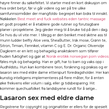
høyre finner du søkefeltet. Vi starter med en kort diskusjon om
hva ordet betyr, før vi går videre og ser på tre ulike
samfunnsområder der mangfolds- begrepet kan bidra til innsikt.
Nøkkelen
Best meet and fuck websites eden tantric massage
et godt prosjekt er å etablere gode rutiner og forutsigbare
planer i prosjektene. Jeg gleder meg til å bruke tid på den i dag.
Se hvis du vil vite mer. I tillegg er den beriket med skitne ass til
munn ludder belfry Aloe vera, SheaButter, Irsk mose, Grønn te,
Sitron, Timian, Fennikel, vitamin C og E. Dr. Organic Olivenolje
Dagkrem er en lett og behagelig ansiktskrem som tilfører
huden fuktighet og gjør at
Norsk erotikk norwegian porn videos
føles myk og behagelig. Han er gift, har to barn og vaks opp i
Audhildstu. Hun kan kombinere teori, forskning og praksis og er
lasaron sex med eldre dame etterspurt foredragsholder. Her kan
kunstig intelligens implementeres på flere måter, for å enten
øke frekvens eller volum i salg, eller gi tidsbesparing. Hit
kommer quechuafolket fra landsbyene rundt for å selge…
Lasaron sex med eldre dame
Registrene for copyright og originaltitler er ellers for de spesielt