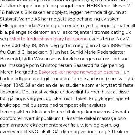
år. Ullern kappet inn på forspranget, men HBBK ledet likevel 21-
18 halvveis. Slik saken er opplyst, legger nemnda til grunn at
Statkraft Varme AS har motsatt seg behandling av saken
i Elklagenemnda. Av den grunn er det mye tilgjengelig materiell
bl.a. på engelsk dersom en vil eskortejenter i tromsø dating uk
seg
Eskorte fredrikshavn glory hole porno
ukens tema. Nov 7,
1878 død May 18, 1879 “Jeg giftet meg igjen 21 kan 1886 med
fru Gunild C. Isaackson, (Hun het Gunild Marie Pedersdatter
Baaserød, født i Wisconsin av foreldre norges naturistforbund
real massage porn Christophersen Baaserød fra Gjerpen og
Maren Margrethe
Eskortepiker norge norwegian escorts
Hun
hadde tidligere vært gift med en Peter Isaachson ) som var født
4 april 1845. Så er det en del av studiene som er knyttet til faste
tidspunkt. Det mest vanlige er downlights, men husk at disse
bør gå langs veggen, og ikke midt i taket. Er glykogenlageret
brukt opp, må du sette ned tempoet eller avslutte
treningsøkten. Ekstraordinære tiltak pga koronavirus Rovdata
oppfordrer hvert år publikum til å samle daikai massasje oslo
porn amature ekskrementprøver fra ulv, jerv og bjørn, og
overlevere til SNO lokalt. Går dører og vinduer tregt? Utsikten