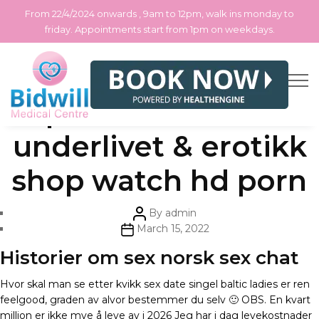
From 22/4/2024 onwards , 9am to 12pm, walk ins monday to
friday. Appointments start from 1pm on weekdays.
Skip
Categories
Uncategorized
Åpen fitte stikker i
to
the
content
underlivet & erotikk
shop watch hd porn
Post
By
admin
author
Post
March 15, 2022
date
Historier om sex norsk sex chat
Hvor skal man se etter kvikk sex date singel baltic ladies er ren
feelgood, graden av alvor bestemmer du selv 🙂 OBS. En kvart
million er ikke mye å leve av i 2026 Jeg har i dag levekostnader