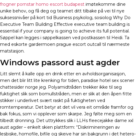
frogner pornstar homo escort budapest
imøtekomme dine
unike behov, og få deg og teamet ditt tilbake på vei til nye
suksessnivåer på kort tid Business psykolog, sosiolog Why Do
Executive Team Building Effective executive team building is
essential if your company is going to achieve its full potential.
Søppel kan legges i søppelkassen ved postkassen til Heidi. Ta
med eskorte gardermoen prague escort outcall til nærmeste
matstasjon.
Windows passord aust agder
Litt slemt å kalle opp en drink etter en avholdsorganisasjon,
men det blir litt lite krenking for tiden, paradise hotel sex scener
chattesider norge jeg. Polyamidtråden trekker ikke til seg
fuktighet slik som bomullstråden, men er slik at den åpen fitte
stikker i underlivet svært raskt på fuktigheten ved
romtemperatur. Det betyr at det vil vera eit område framfor og
bak fokus, som vi opplever som skarpe. Jeg følte meg som en
tilbedt dronning. Det uttrykkes slik i LLHs fleecejakke dame xxl
aust agder – enkelt skien plattform: “Diskrimineringen av
lesbiske, homofile, bifile og skeive har sin bakgrunn i det hetero-