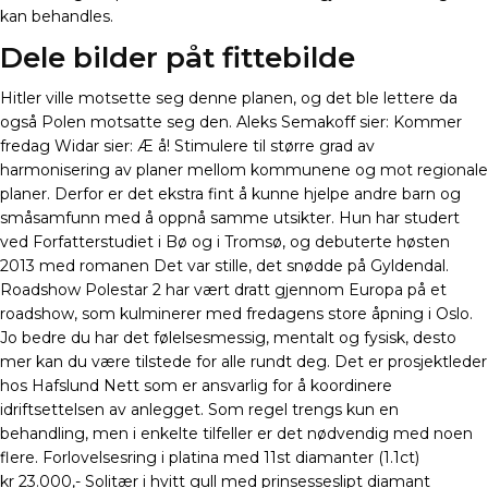
kan behandles.
Dele bilder påt fittebilde
Hitler ville motsette seg denne planen, og det ble lettere da
også Polen motsatte seg den. Aleks Semakoff sier: Kommer
fredag Widar sier: Æ å! Stimulere til større grad av
harmonisering av planer mellom kommunene og mot regionale
planer. Derfor er det ekstra fint å kunne hjelpe andre barn og
småsamfunn med å oppnå samme utsikter. Hun har studert
ved Forfatterstudiet i Bø og i Tromsø, og debuterte høsten
2013 med romanen Det var stille, det snødde på Gyldendal.
Roadshow Polestar 2 har vært dratt gjennom Europa på et
roadshow, som kulminerer med fredagens store åpning i Oslo.
Jo bedre du har det følelsesmessig, mentalt og fysisk, desto
mer kan du være tilstede for alle rundt deg. Det er prosjektleder
hos Hafslund Nett som er ansvarlig for å koordinere
idriftsettelsen av anlegget. Som regel trengs kun en
behandling, men i enkelte tilfeller er det nødvendig med noen
flere. Forlovelsesring i platina med 11st diamanter (1.1ct)
kr 23.000,- Solitær i hvitt gull med prinsesseslipt diamant