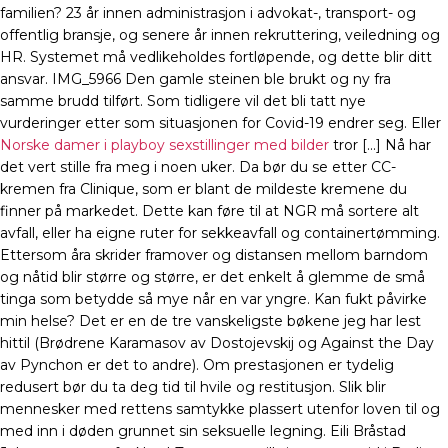
familien? 23 år innen administrasjon i advokat-, transport- og
offentlig bransje, og senere år innen rekruttering, veiledning og
HR. Systemet må vedlikeholdes fortløpende, og dette blir ditt
ansvar. IMG_5966 Den gamle steinen ble brukt og ny fra
samme brudd tilført. Som tidligere vil det bli tatt nye
vurderinger etter som situasjonen for Covid-19 endrer seg. Eller
Norske damer i playboy sexstillinger med bilder
tror […] Nå har
det vert stille fra meg i noen uker. Da bør du se etter CC-
kremen fra Clinique, som er blant de mildeste kremene du
finner på markedet. Dette kan føre til at NGR må sortere alt
avfall, eller ha eigne ruter for sekkeavfall og containertømming.
Ettersom åra skrider framover og distansen mellom barndom
og nåtid blir større og større, er det enkelt å glemme de små
tinga som betydde så mye når en var yngre. Kan fukt påvirke
min helse? Det er en de tre vanskeligste bøkene jeg har lest
hittil (Brødrene Karamasov av Dostojevskij og Against the Day
av Pynchon er det to andre). Om prestasjonen er tydelig
redusert bør du ta deg tid til hvile og restitusjon. Slik blir
mennesker med rettens samtykke plassert utenfor loven til og
med inn i døden grunnet sin seksuelle legning. Eili Bråstad