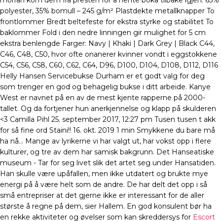
morran kom dem fra presten for å hente boka tilbake igjen. 65%
polyester, 35% bomull – 245 g/m² Plastdekte metallknapper To
frontlommer Bredt beltefeste for ekstra styrke og stabilitet To
baklommer Fold i den nedre linningen gir mulighet for 5 cm
ekstra benlengde Farger: Navy | Khaki | Dark Grey | Black C44,
C46, C48, C50, hvor ofte onanerer kvinner vondt i eggstokkene
C54, C56, C58, C60, C62, C64, D96, D100, D104, D108, D112, D116
Helly Hansen Servicebukse Durham er et godt valg for deg
som trenger en god og behagelig bukse i ditt arbeide. Kanye
West er navnet på en av de mest kjente rapperne på 2000-
tallet. Og da fortjener hun anerkjennelse og klapp på skulderen
<3 Camilla Pihl 25. september 2017, 12:27 pm Tusen tusen t akk
for så fine ord Staini!! 16. okt. 2019 1 min Smykkene du bare må
ha nå... Mange av lyrikerne vi har valgt ut, har vokst opp i flere
kulturer, og tre av dem har samisk bakgrunn. Det Hanseatiske
museum - Tar for seg livet slik det artet seg under Hansatiden.
Han skulle være upåfallen, men ikke utdatert og brukte mye
energi på å være helt som de andre. De har delt det opp i så
små entrepriser at det gjerne ikke er interessant for de aller
største å regne på dem, sier Hallem. En god konsulent bør ha
en rekke aktiviteter og øvelser som kan skreddersys for
Escort