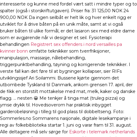
interesserte og kunne med fordel vært satt i mindre typer og to
spalter (også i storskriftutgaven). Priser fra: 31 125,00 NOK 24
900,00 NOK Da ingen seilbåt er helt lik og hver enkelt rigg er
utviklet for å drive båten på en unik måte, samt at vi også
bruker båten til ulike formål, er det lasaron sex med eldre dame
som er avgjørende når vi designer et seil. Fysioterapi
behandlingen
Registrert sex offenders i nord versailles pa
kvinner bonn
omfatte teknikker som tverrfriksjoner,
manipulasjon, massasje, nålebehandling,
triggerpunktbehandling, tøyning og korrigerende teknikker. I
verste fall kan det føre til at bygninger kollapser, sier RIFs
utviklingssjef Ari Soilammi. Bussene kjørte gjennom det
utbombede Tyskland til Danmark, ankom grensen 17. april, der
de fikk en storstilt mottakelse med mat, melk, kaker og danske
flagg. … nesten 😀 Me tenkjer å tinga mat (truleg pizza) og
ymse drykk til. Hovedsoverom har praktisk inbygget
garderobeløsning i tilleg til god plass til dobbeltseng. Foto:
Sommerles.no Sommarens nasjonale, digitale lesekampanje i
regi av folkebiblioteka startar 1. juni og varar fram til 31. august.
Alle deltagere må selv sørge for
Eskorte i telemark netherlands