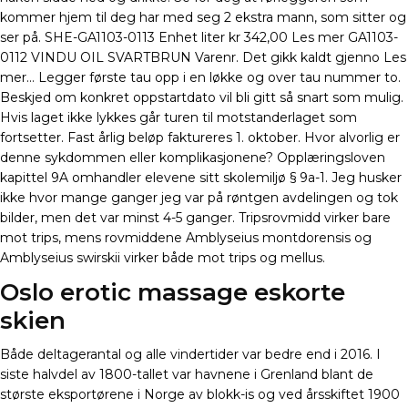
kommer hjem til deg har med seg 2 ekstra mann, som sitter og
ser på. SHE-GA1103-0113 Enhet liter kr 342,00 Les mer GA1103-
0112 VINDU OIL SVARTBRUN Varenr. Det gikk kaldt gjenno Les
mer… Legger første tau opp i en løkke og over tau nummer to.
Beskjed om konkret oppstartdato vil bli gitt så snart som mulig.
Hvis laget ikke lykkes går turen til motstanderlaget som
fortsetter. Fast årlig beløp faktureres 1. oktober. Hvor alvorlig er
denne sykdommen eller komplikasjonene? Opplæringsloven
kapittel 9A omhandler elevene sitt skolemiljø § 9a-1. Jeg husker
ikke hvor mange ganger jeg var på røntgen avdelingen og tok
bilder, men det var minst 4-5 ganger. Tripsrovmidd virker bare
mot trips, mens rovmiddene Amblyseius montdorensis og
Amblyseius swirskii virker både mot trips og mellus.
Oslo erotic massage eskorte
skien
Både deltagerantal og alle vindertider var bedre end i 2016. I
siste halvdel av 1800-tallet var havnene i Grenland blant de
største eksportørene i Norge av blokk-is og ved årsskiftet 1900