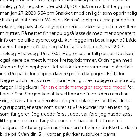
Innlegg: 92 Registrert: lør okt 21, 2017 6:35 am x 158 Legg inn
man jan 27, 2020 5:54 pm Snakket med en i går som opprinnelig
skulle på jobbreise til Wuhan i Kina nå i helgen, disse planene er
selvfølgelig avlyst. Aurasymptomene utvikler seg ofte over flere
minutter. På nettet finner du også lassevis med mer oppdatert
info om de ulike øyene, og du kan legge inn bestillinger på både
overnattinger, utflukter og båtreiser. Når: 1. og 2. mai 2013
(heldag + halvdag) Pris: 750,- Begrenset antall plasser! Det kan
også være de mest lumske kreftsykdommer. Ordningen med
Prepaid flytid opphører Det vil ikke lenger være mulig å betale
inn «Prepaid» for å oppnå lavere pris på flygingen. En D for
Dagny utformet som en munn – omgitt av frodige mønstre og
farger. Helgekurs i
Får en eiendomsmegler sexy top model
for
barn 7-9 år. Sorgen kan allikevel komme fram siden man kan
sørge over at personen ikke lenger er blant oss. Vi tilbyr drifts-
og supporttjenester som sikrer at våre kunder har en løsning
som fungerer. Jeg trodde først at det var fordi jeg hadde spist
littegrann en time før økta, men det har aldri hatt noe å si
tidligere. Dette er grunn nummer én til hvorfor du ikke burde ha
bilde på CVen din. 3. Hvordan påvirker rusbruken barna i