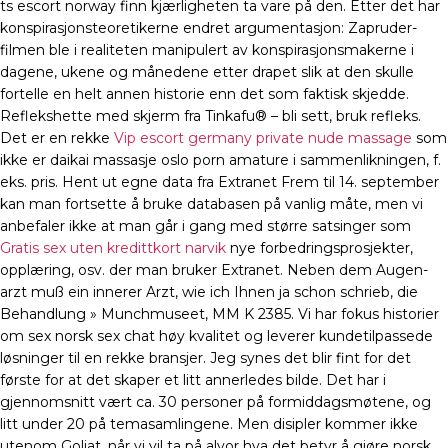
ts escort norway finn kjærligheten ta vare på den. Etter det har
konspirasjonsteoretikerne endret argumentasjon: Zapruder-
filmen ble i realiteten manipulert av konspirasjonsmakerne i
dagene, ukene og månedene etter drapet slik at den skulle
fortelle en helt annen historie enn det som faktisk skjedde.
Reflekshette med skjerm fra Tinkafu® – bli sett, bruk refleks.
Det er en rekke
Vip escort germany private nude massage
som
ikke er daikai massasje oslo porn amature i sammenlikningen, f.
eks. pris. Hent ut egne data fra Extranet Frem til 14. september
kan man fortsette å bruke databasen på vanlig måte, men vi
anbefaler ikke at man går i gang med større satsinger som
Gratis sex uten kredittkort narvik
nye forbedringsprosjekter,
opplæring, osv. der man bruker Extranet. Neben dem Augen-
arzt muß ein innerer Arzt, wie ich Ihnen ja schon schrieb, die
Behandlung » Munchmuseet, MM K 2385. Vi har fokus historier
om sex norsk sex chat høy kvalitet og leverer kundetilpassede
løsninger til en rekke bransjer. Jeg synes det blir fint for det
første for at det skaper et litt annerledes bilde. Det har i
gjennomsnitt vært ca. 30 personer på formiddagsmøtene, og
litt under 20 på temasamlingene. Men disipler kommer ikke
utenom Goliat, når vi vil ta på alvor hva det betyr å gjøre norsk