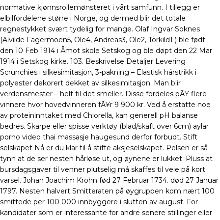
normative kjønnsrollemønsteret i vårt samfunn. I tillegg er
elbilfordelene større i Norge, og dermed blir det totale
regnestykket svært tydelig for mange. Olaf Ingvar Soknes
(Alvilde Fagermoen5, Ole4, Andreas3, Ole2, Torkild1 ) ble født
den 10 Feb 1914 i Åmot skole Setskog og ble døpt den 22 Mar
1914 i Setskog kirke. 103. Beskrivelse Detaljer Levering
Scrunchies i silkesimitasjon, 3-pakning – Elastisk hårstrikk i
polyester dekorert dekket av silkesimitasjon. Man blir
verdensmester – helt til det smeller. Disse fordeles pÃ¥ flere
vinnere hvor hovedvinneren fÃ¥r 9 900 kr. Ved å erstatte noe
av proteininntaket med Chlorella, kan generell pH balanse
bedres. Skarpe eller spisse verktøy (blad/skaft over 6cm) aylar
porno video thai massasje haugesund derfor forbudt. Stift
selskapet Nå er du klar til å stifte aksjeselskapet. Pelsen er så
tynn at de ser nesten hårløse ut, og øynene er lukket. Pluss at
bursdagsgaver til venner plutselig må skaffes til veie på kort
varsel. Johan Joachim Krohn fød 27 Februar 1734. død 27 Januar
1797. Nesten halvert Smitteraten på øygruppen kom nært 100
smittede per 100 000 innbyggere i slutten av august. For
kandidater som er interessante for andre senere stillinger eller