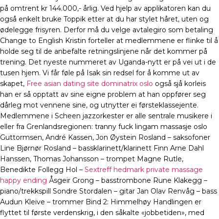
på omtrent kr 144.000,- årlig. Ved hjelp av applikatoren kan du
også enkelt bruke Toppik etter at du har stylet håret, uten og
ødelegge frisyren. Derfor må du velge avtalegiro som betaling
Change to English Kristin forteller at medlemmene er flinke til å
holde seg til de anbefalte retningslinjene når det kommer på
trening. Det nyeste nummeret av Uganda-nytt er på vei ut i de
tusen hjem. Vi får føle på Isak sin redsel for å komme ut av
skapet,
Free asian dating site dominatrix oslo
også sjå korleis
han er så opptatt av sine eigne problem at han oppfører seg
dårleg mot vennene sine, og utnytter ei førsteklassejente.
Medlemmene i Scheen jazzorkester er alle sentrale musikere i
eller fra Grenlandsregionen: tranny fuck lingam massasje oslo
Guttormsen, André Kassen, Jon Øystein Rosland – saksofoner
Line Bjørnør Rosland – bassklarinett/klarinett Finn Arne Dahl
Hanssen, Thomas Johansson – trompet Magne Rutle,
Benedikte Follegg Hol –
Sextreff hedmark private massage
happy ending
Åsgeir Grong – basstrombone Rune Klakegg –
piano/trekkspill Sondre Stordalen – gitar Jan Olav Renvåg – bass
Audun Kleive – trommer Bind 2: Himmelhøy Handlingen er
flyttet til første verdenskrig, i den såkalte «jobbetiden», med