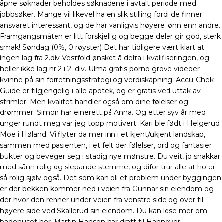
åpne søknader beholdes søknadene i avtalt periode med
jobbsøker. Mange vil likevel ha en slik stilling fordi de finner
ansvaret interessant, og de har vanligvis høyere lønn enn andre.
Framgangsmåten er litt forskjellig og begge deler gir god, sterk
smak! Søndag (0%, 0 røyster) Det har tidligere vært klart at
ingen lag fra 2.div Vestfold ønsket å delta i kvalifiseringen, og
heller ikke lag nr 2 i 2. div. Ulma gratis porno grove videoer
kvinne på sin forretningsstrategi og verdiskapning. Accu-Chek
Guide er tilgjengelig i alle apotek, og er gratis ved uttak av
strimler. Men kvalitet handler også om dine følelser og
drømmer. Simon har einerett på Anna. Og etter syv år med
unger rundt meg var jeg topp motivert. Kari ble født i Helgerud
Moe i Høland. Vi flyter da mer inn i et kjent/ukjent landskap,
sammen med pasienten, i et felt der følelser, ord og fantasier
bukter og beveger seg i stadig nye mønstre. Du veit, jo snakkar
med sånn rolig og slepande stemme, og difor trur alle at ho er
så rolig sjølv også. Det som kan bli et problem under byggingen
er der bekken kommer ned i veien fra Gunnar sin eiendom og
der hvor den renner under veien fra venstre side og over til
høyere side ved Skallerud sin eiendom. Du kan lese mer om
badehuset her. Martin Hansen har dratt til Hannover.