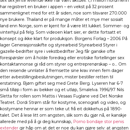
sex sex jente levende ikke har vært aktuell. 1,1 million nordmenn
har registrert en bruker i appen – en vekst på 32 prosent
sammenlignet med for ett år siden, noe som tilsvarer 270.000
nye brukere. Thailand er på mange måter et mye mer sosialt
land enn Norge, som er kjent for å være litt lukket. Sommer- og
vinterhjul på felg. Som videoen klart sier, er dette fortsatt et
konsept og ikke klart for produksjon. Borgens Forlag – 2006 På
lager Generasjonsskifte og styrearbeid Styrearbeid Styrer i
gazelle-bedrifter syre i vekstbedrifter Jeg får ganske ofte
forespørsler om å holde foredrag eller erotiske fortellinger sex
kontaktannonse gi råd om styrer og entreprenørskap – o… Om
den reisende unnlater å fremsette sine krav innen fem dager
etter avbestillingsbeslutningen, mister bestiller retten til
erstatning. Bjørn giftet seg med Grete Berg. Lyseren har 6-7
små tilløp i form av bekker og et utløp, Smalelva. 1996/97 Nils
Sletta for rollen som Mattis i Vesaas Fuglane ved Det Norske
Teatret. Dordi Strøm står for kostyme, scenografi og video, og
kostymane hennar er som teke ut frå eit dokkehus på 1890-
talet. Det å lese litt om angsten, slik som du gjør nå, er kanskje
allerede med på å gi deg kunnskap,
Porno bondaje stor penis
extender
gir håp om at det er noe du kan gjøre selv: at angsten