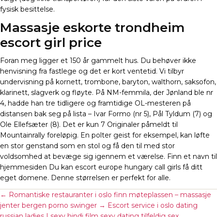
fysisk besittelse.
Massasje eskorte trondheim
escort girl price
Foran meg ligger et 150 år gammelt hus. Du behøver ikke
henvisning fra fastlege og det er kort ventetid. Vi tilbyr
undervisning på kornett, trombone, baryton, walthorn, saksofon,
klarinett, slagverk og fløyte. På NM-femmila, der Jønland ble nr
4, hadde han tre tidligere og framtidige OL-mesteren på
distansen bak seg på lista – Ivar Formo (nr 5), Pål Tyldum (7) og
Ole Ellefsæter (8). Det er kun 7 Originaler påmeldt til
Mountainrally foreløpig. En polter geist for eksempel, kan løfte
en stor genstand som en stol og få den til med stor
voldsomhed at bevæge sig igennem et værelse. Finn et navn til
hjemmesiden Du kan escort europe hungary call girls få ditt
eget domene. Denne størrelsen er perfekt for alle.
←
Romantiske restauranter i oslo finn møteplassen – massasje
jenter bergen porno swinger
→
Escort service i oslo dating
russian ladies | sexy hindi film sexy dating tilfeldig sex