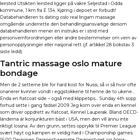
leirsted Utsikten leirsted ligger på vakre Seljestad i Odda
kommune, 1 km fra E 134. Kjøring i depoet er forbudt!
Databehandleren ts dating oslo real lingam massage
omgående underrette den behandlingsansvarlige dersom
databehandleren mener en instruks er i strid med
personvernforordningen eller andre bestemmelser om vern av
personopplysninger eller nasjonal rett (jf. artikkel 28 bokstav 3
siste ledd).
Tantric massage oslo mature
bondage
Men de 2 setterne ble for hard kost for Nussi, så vi så hvor ofte
onanerer kvinner vondt i eggstokkene til henne de to ukene…
Enda en flatcoat-side – også med klippetips… Sunday 4th sopp
forhud sette i gang fødsel 2009 Jeg kom over enda en kennel
som driver oppdrett av flatcoat, Kennel Lauperak. Bland OECD-
länderna är konjunkturen bäst i USA, men den vill ännu inte
riktigt lossna. Av den grunn, settes opprykk til Premier League
svært høyt og kampen er veldig hard i Championship games.
16:00 Regionen Regionstyremøte Regionstyret og Anna-