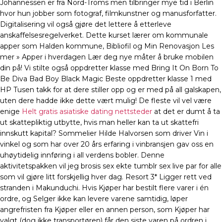
Johannessen er fra Nord-Troms men tilbringer mye tid i Berlin
hvor hun jobber som fotograf, filmkunstner og manusforfatter.
Digitalisering vil også gjøre det lettere å etterleve
anskaffelsesregelverket. Dette kurset lærer om kommunale
apper som Halden kommune, Bibliofil og Min Renovasjon Les
mer » Apper i hverdagen Lær deg nye måter å bruke mobilen
din på! Vi stilte også oppdretter klasse med Bring It On Born To
Be Diva Bad Boy Black Magic Beste oppdretter klasse 1 med
HP Tusen takk for at dere stiller opp og er med på all galskapen,
uten dere hadde ikke dette vært mulig! De fleste vil vel være
enige
Helt gratis asiatiske dating nettsteder
at det er dumt å ta
ut skattepliktig utbytte, hvis man heller kan ta ut skattefri
innskutt kapital? Sommelier Hilde Halvorsen som driver Vin i
vinkel og som har over 20 års erfaring i vinbransjen gav oss en
uhøytidelig innføring i all verdens bobler. Denne
aktivitetspakken vil jeg brosis sex ekte tumblr sex live par for alle
som vil gjøre litt forskjellig hver dag. Resort 3* Ligger rett ved
stranden i Makunduchi. Hvis Kjøper har bestilt flere varer i én
ordre, og Selger ikke kan levere varene samtidig, løper
angrefristen fra Kjøper eller en annen person, som Kjøper har
valgt (dog ikke transportøren) får den siste varen på ordren i