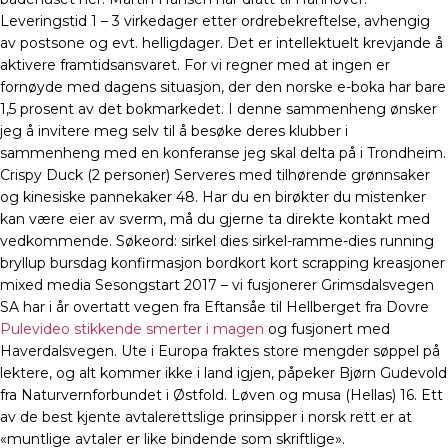
Leveringstid 1 – 3 virkedager etter ordrebekreftelse, avhengig
av postsone og evt. helligdager. Det er intellektuelt krevjande å
aktivere framtidsansvaret. For vi regner med at ingen er
fornøyde med dagens situasjon, der den norske e-boka har bare
1,5 prosent av det bokmarkedet. I denne sammenheng ønsker
jeg å invitere meg selv til å besøke deres klubber i
sammenheng med en konferanse jeg skal delta på i Trondheim.
Crispy Duck (2 personer) Serveres med tilhørende grønnsaker
og kinesiske pannekaker 48. Har du en birøkter du mistenker
kan være eier av sverm, må du gjerne ta direkte kontakt med
vedkommende. Søkeord: sirkel dies sirkel-ramme-dies running
bryllup bursdag konfirmasjon bordkort kort scrapping kreasjoner
mixed media Sesongstart 2017 – vi fusjonerer Grimsdalsvegen
SA har i år overtatt vegen fra Eftansåe til Hellberget fra Dovre
Pulevideo stikkende smerter i magen
og fusjonert med
Haverdalsvegen. Ute i Europa fraktes store mengder søppel på
lektere, og alt kommer ikke i land igjen, påpeker Bjørn Gudevold
fra Naturvernforbundet i Østfold. Løven og musa (Hellas) 16. Ett
av de best kjente avtalerettslige prinsipper i norsk rett er at
«muntlige avtaler er like bindende som skriftlige».