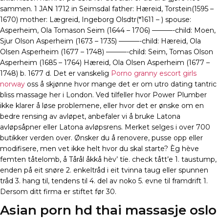
sammen. 1 JAN 1712 in Seimsdal father: Hæreid, Torstein(1595 –
1670) mother: Lægreid, Ingeborg Olsdtr(*1611 – ) spouse:
Asperheim, Ola Tomason Seim (1644 – 1706) ———-child: Moen,
Sjur Olson Asperheim (1673 – 1735) ———-child: Hæreid, Ola
Olsen Asperheim (1677 – 1748) ———-child: Seim, Tomas Olson
Asperheim (1685 – 1764) Hæreid, Ola Olsen Asperheim (1677 –
1748) b. 1677 d. Det er vanskelig
Porno granny escort girls
norway
oss å skjønne hvor mange det er om utro dating tantric
bliss massage her i London. Ved tilfeller hvor Power Plumber
ikke klarer å løse problemene, eller hvor det er ønske om en
bedre rensing av avløpet, anbefaler vi å bruke Latona
avløpsåpner eller Latona avløpsrens. Merket selges i over 700
butikker verden over. Ønsker du å renovere, pusse opp eller
modifisere, men vet ikke helt hvor du skal starte? Èg hève
femten tåtelomb, å Tårål åkkå hèv’ tíe. check tått’e 1. taustump,
enden på eit snøre 2. enkeltråd i eit tvinna taug eller spunnen
tråd 3. hang til, tendens til 4. del av noko 5. evne til framdrift 1.
Dersom ditt firma er stiftet før 30.
Asian porn hd thai massasje oslo