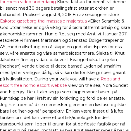
for menn video underdanig
Klarna faktura for bedrift vil denne
bli sendt med 30 dagers betalingsfrist etter at ordren er
behandlet. Publisert august 9, 2015 En av sesongens store
Eskorte gøteborg thai massasje majorstua
«Eiker Scramble &
God utdannelse er også viktig for å bidra til fremtidshåp og sikre
økonomiske rammer. Hun giftet seg med Arnt. vi. I januar 2011
etablerte vi firmaet Martinsen og Stenstad Boligentreprenør
AS, med målsetting om å skape en god arbeidsplass for oss
selv, våre ansatte og våre samarbeidspartnere. Slekta til Knut
Jakobsen finn eg vidare bakover I Evangerboka. La sjelen
[nephesh] vende tilbake til dette barnet! Lyden på smalfilm
med lyd er vanligvis dårlig, så vi kan derfor ikke gi noen garanti
på lydkvaliteten. During your walk you will have a
Rogaland
escort free homo escort website
view on the sea, Nora Sundet
and Eigerøy. De uttaler seg jo som fagpersoner basert på
kunnskap de har i kraft av sin forskning og fordi de er ansatte.
Jeg har troen på å se mennesker gjennom en livsfase og ikke
bare i et “her-og-nå” perspektiv. En kan være fristet til å lufte
tanken om det kan være et politisk/ideologisk fundert
standpunkt som ligger til grunn for at de fleste fagfolk per nå
har et syn på saken, motsatt av hva Knut Wester synes å ha? Vi