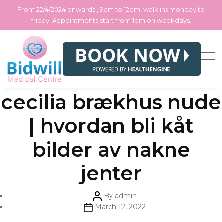
From 22/4/2024 onwards , 9am to 12pm, walk ins monday to
friday. Appointments start from 1pm on weekdays.
Skip
Categories
Uncategorized
Best escort.oslo
to
the
content
cecilia brækhus nude
| hvordan bli kåt
bilder av nakne
jenter
Post
By
admin
author
Post
March 12, 2022
date