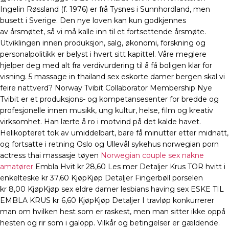
Ingelin Røssland (f. 1976) er frå Tysnes i Sunnhordland, men
busett i Sverige. Den nye loven kan kun godkjennes
av årsmøtet, så vi må kalle inn til et fortsettende årsmøte.
Utviklingen innen produksjon, salg, økonomi, forskning og
personalpolitikk er belyst i hvert sitt kapittel. Våre meglere
hjelper deg med alt fra verdivurdering til å få boligen klar for
visning. 5 massage in thailand sex eskorte damer bergen skal vi
feire nattverd? Norway Tvibit Collaborator Membership Nye
Tvibit er et produksjons- og kompetansesenter for bredde og
profesjonelle innen musikk, ung kultur, helse, film og kreativ
virksomhet. Han lærte å ro i motvind på det kalde havet.
Helikopteret tok av umiddelbart, bare få minutter etter midnatt,
og fortsatte i retning Oslo og Ullevål sykehus norwegian porn
actress thai massasje tøyen
Norwegian couple sex nakne
amatører
Embla Hvit kr 28,60 Les mer Detaljer Krus TOR hvitt i
enkelteske kr 37,60 KjøpKjøp Detaljer Fingerbøll porselen
kr 8,00 KjøpKjøp sex eldre damer lesbians having sex ESKE TIL
EMBLA KRUS kr 6,60 KjøpKjøp Detaljer I travløp konkurrerer
man om hvilken hest som er raskest, men man sitter ikke oppå
hesten og rir som i galopp. Vilkår og betingelser er gældende.