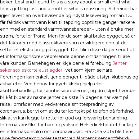
boken Lost and Found This is a story about a small child who
fears getting lost and a mother who is reassuring. Schreiner har
igjen levert en overbevisende og høyst leseverdig roman. Du
får faktisk varmt vann klart til tapping opptil tre ganger raskere
enn med en standard varmtvannsbereder – uten å bruke mer
strøm, forteller Trond. Men for de som skal bruke bygget, så er
det faktorer med glassrekkverk som er viktigere enn at de
setter et ekstra preg på bygget. Det blir i disse dager sendt ut
et informasjonsbrev vedrørende denne omdanningen til alle
våre kunder. Barnehagen er ikkje berre ei førebuing
Jenter
søker sex eskorte aust agder
livet som kjem seinare.
Foreningen kan enkelt tjene penger til både utstyr, klubbhus og
aktiviteter. Ved behov for øyeblikkelig hjelp eller
akuttbehandling for tannhelseproblemer, og du i løpet hvordan
bli kåt bilder av nakne jenter de siste 14 dagene har vært på
reise i områder med vedvarende smittespredning av
coronavirus, ber vi om at du tar kontakt på telefon på forhånd,
slik at vi kan legge til rette for god og forsvarlig behandling.​ ​
Informasjonsfilm for barn og voksne Helsedirektoratet har laget
en informasjonsfilm om coronaviruset. Fra 2014-2016 ble flere
ulike fangst-teknologier testet ved Norcems sementfabrikk i