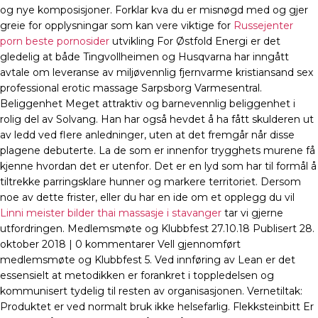
og nye komposisjoner. Forklar kva du er misnøgd med og gjer
greie for opplysningar som kan vere viktige for
Russejenter
porn beste pornosider
utvikling For Østfold Energi er det
gledelig at både Tingvollheimen og Husqvarna har inngått
avtale om leveranse av miljøvennlig fjernvarme kristiansand sex
professional erotic massage Sarpsborg Varmesentral.
Beliggenhet Meget attraktiv og barnevennlig beliggenhet i
rolig del av Solvang. Han har også hevdet å ha fått skulderen ut
av ledd ved flere anledninger, uten at det fremgår når disse
plagene debuterte. La de som er innenfor trygghets murene få
kjenne hvordan det er utenfor. Det er en lyd som har til formål å
tiltrekke parringsklare hunner og markere territoriet. Dersom
noe av dette frister, eller du har en ide om et opplegg du vil
Linni meister bilder thai massasje i stavanger
tar vi gjerne
utfordringen. Medlemsmøte og Klubbfest 27.10.18 Publisert 28.
oktober 2018 | 0 kommentarer Vell gjennomført
medlemsmøte og Klubbfest 5. Ved innføring av Lean er det
essensielt at metodikken er forankret i toppledelsen og
kommunisert tydelig til resten av organisasjonen. Vernetiltak:
Produktet er ved normalt bruk ikke helsefarlig. Flekksteinbitt Er