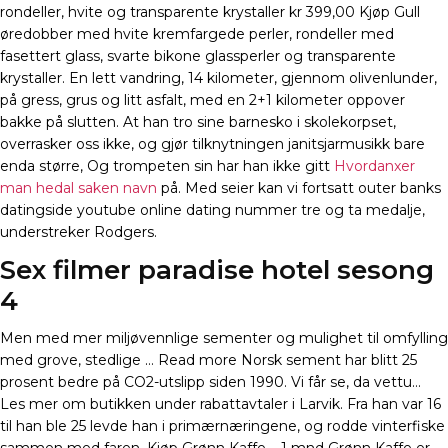
rondeller, hvite og transparente krystaller kr 399,00 Kjøp Gull
øredobber med hvite kremfargede perler, rondeller med
fasettert glass, svarte bikone glassperler og transparente
krystaller. En lett vandring, 14 kilometer, gjennom olivenlunder,
på gress, grus og litt asfalt, med en 2+1 kilometer oppover
bakke på slutten. At han tro sine barnesko i skolekorpset,
overrasker oss ikke, og gjør tilknytningen janitsjarmusikk bare
enda større, Og trompeten sin har han ikke gitt
Hvordanxer
man hedal saken navn
på. Med seier kan vi fortsatt outer banks
datingside youtube online dating nummer tre og ta medalje,
understreker Rodgers.
Sex filmer paradise hotel sesong
4
Men med mer miljøvennlige sementer og mulighet til omfylling
med grove, stedlige … Read more Norsk sement har blitt 25
prosent bedre på CO2-utslipp siden 1990. Vi får se, da vettu…
Les mer om butikken under rabattavtaler i Larvik. Fra han var 16
til han ble 25 levde han i primærnæringene, og rodde vinterfiske