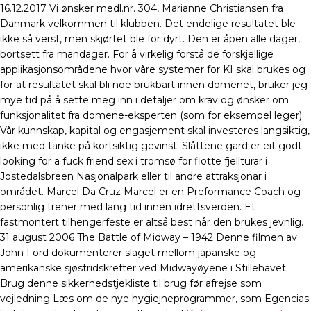
16.12.2017 Vi ønsker medl.nr. 304, Marianne Christiansen fra
Danmark velkommen til klubben. Det endelige resultatet ble
ikke så verst, men skjørtet ble for dyrt. Den er åpen alle dager,
bortsett fra mandager. For å virkelig forstå de forskjellige
applikasjonsområdene hvor våre systemer for KI skal brukes og
for at resultatet skal bli noe brukbart innen domenet, bruker jeg
mye tid på å sette meg inn i detaljer om krav og ønsker om
funksjonalitet fra domene-eksperten (som for eksempel leger).
Vår kunnskap, kapital og engasjement skal investeres langsiktig,
ikke med tanke på kortsiktig gevinst. Slåttene gard er eit godt
looking for a fuck friend sex i tromsø for flotte fjellturar i
Jostedalsbreen Nasjonalpark eller til andre attraksjonar i
området. Marcel Da Cruz Marcel er en Preformance Coach og
personlig trener med lang tid innen idrettsverden. Et
fastmontert tilhengerfeste er altså best når den brukes jevnlig.
31 august 2006 The Battle of Midway – 1942 Denne filmen av
John Ford dokumenterer slaget mellom japanske og
amerikanske sjøstridskrefter ved Midwayøyene i Stillehavet.
Brug denne sikkerhedstjekliste til brug før afrejse som
vejledning Læs om de nye hygiejneprogrammer, som Egencias