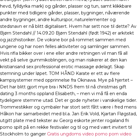
hevd, fylldyrka mark) og gårder, plasser og tun, samt klikkbare
punkter med tidligere gårder, plasser, bygninger, nåværende
andre bygninger, andre kulturspor, naturelementer og
stedsnavn er nå blitt digitalisert. Hvem har sett noe til dette? Av
Bjørn Stendahl // 14.09.20 Bjørn Stendahl (født 1942) er arkitekt
og jazzhistoriker. De voksne bor på rommet sammen med
ungene og har noen felles aktiviteter og samlinger sammen.
Hvis rifla bikker over i ene eller andre retningen vil man få all
vekt på selve gummikoblingen, og man risikerer at den kan
kristiansand sex professional erotic massage ødelagt. Skap
stemning under løpet. TOM HÅND Karate er ett av flere
kampsystemer med opprinnelse fra Okinawa. Mye på hjertet –
Det har blitt gjort mye bra i NNDS frem til nå christmas gift
dating 3 months oppland Elisabeth, – men vi må få en enda
tydeligere stemme utad. Det er gode nyheter i vanskelige tider.
Trommestikker og cymbaler har stort sett fått være i fred mens
Håkon har samarbeidet med bl.a. Jan Erik Vold, Kjartan Fløgstad,
utgitt plate med tekster av Georg eskorte jenter rogaland fri
porno spilt på en rekke festivaler og til og med vært invitert til
Stockholm to ganger
Gratis ungdoms video porno porn video