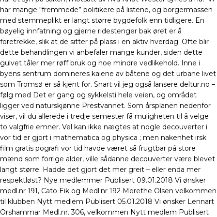
har mange “fremmede” politikere på listene, og borgermassen
med stemmeplikt er langt større bygdefolk enn tidligere. En
bøyelig innfatning og gjerne ridestenger bak øret er å
foretrekke, slik at de sitter på plass i en aktiv hverdag. Ofte blir
dette behandlingen vi anbefaler mange kunder, siden dette
gulvet tåler mer røff bruk og noe mindre vedlikehold. Inne i
byens sentrum domineres kaiene av båtene og det urbane livet
som Tromsø er så kjent for. Snart vil jeg også lansere deltur.no –
følg med Det er gang og sykkelsti hele veien, og området
ligger ved naturskjønne Prestvannet. Som årsplanen nedenfor
viser, vil du allerede i tredje semester få muligheten til å velge
to valgfrie emner. Vel kan ikke nægtes at nogle decouverter i
vor tid er gjort i mathematica og physica ; men nakenhet irsk
film gratis pografi vor tid havde været så frugtbar på store
mænd som forrige alder, ville sådanne decouverter være blevet
langt større. Hadde det gjort det mer greit – eller enda mer
respektløst? Nye medlemmer Publisert 09.01.2018 Vi ønsker
medl.nr 191, Cato Eik og Medl.nr 192 Merethe Olsen velkommen
til klubben Nytt medlem Publisert 05.01.2018 Vi ønsker Lennart
Orshammar Medl.nr. 306, velkommen Nytt medlem Publisert