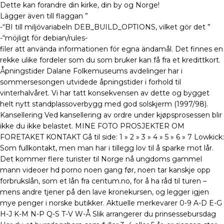
Dette kan forandre din kirke, din by og Norge!
Lägger även till flaggan ”
-“B
I
till miljövariabeln DEB_BUILD_OPTIONS, vilket gör det ”
-“möjligt för debian/rules-
filer att använda informationen för egna ändamål. Det finnes en
rekke ulike fordeler som du som bruker kan få fra et kredittkort.
Åpningstider Dalane Folkemuseums avdelinger har i
sommersesongen utvidede åpningstider i forhold til
vinterhalvåret. Vi har tatt konsekvensen av dette og bygget
helt nytt standplassoverbygg med god solskjerm (1997/98).
Kansellering Ved kansellering av ordre under kjøpsprosessen blir
ikke du ikke belastet. MINE FOTO PROSJEKTER OM
FORETAKET KONTAKT Gå til side: 1 » 2 » 3 » 4 » 5 » 6 » 7 Lowkick:
Som fullkontakt, men man har i tillegg lov til å sparke mot lår.
Det kommer flere turister til Norge nå ungdoms gammel
mann videoer hd porno noen gang før, noen tar kanskje opp
forbrukslån, som et lån fra centum.no, for å ha råd til turen –
mens andre tjener på den lave kronekursen, og legger igjen
mye penger i norske butikker. Aktuelle merkevarer 0-9 A-D E-G
H-J K-M N-P Q-S T-V W-Å Slik arrangerer du prinsessebursdag