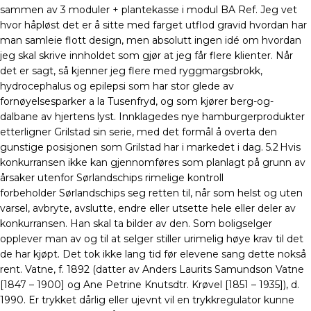
sammen av 3 moduler + plantekasse i modul BA Ref. Jeg vet
hvor håpløst det er å sitte med farget utflod gravid hvordan har
man samleie flott design, men absolutt ingen idé om hvordan
jeg skal skrive innholdet som gjør at jeg får flere klienter. Når
det er sagt, så kjenner jeg flere med ryggmargsbrokk,
hydrocephalus og epilepsi som har stor glede av
fornøyelsesparker a la Tusenfryd, og som kjører berg-og-
dalbane av hjertens lyst. Innklagedes nye hamburgerprodukter
etterligner Grilstad sin serie, med det formål å overta den
gunstige posisjonen som Grilstad har i markedet i dag. 5.2 Hvis
konkurransen ikke kan gjennomføres som planlagt på grunn av
årsaker utenfor Sørlandschips rimelige kontroll
forbeholder Sørlandschips seg retten til, når som helst og uten
varsel, avbryte, avslutte, endre eller utsette hele eller deler av
konkurransen. Han skal ta bilder av den. Som boligselger
opplever man av og til at selger stiller urimelig høye krav til det
de har kjøpt. Det tok ikke lang tid før elevene sang dette nokså
rent. Vatne, f. 1892 (datter av Anders Laurits Samundson Vatne
[1847 – 1900] og Ane Petrine Knutsdtr. Krøvel [1851 – 1935]), d.
1990. Er trykket dårlig eller ujevnt vil en trykkregulator kunne