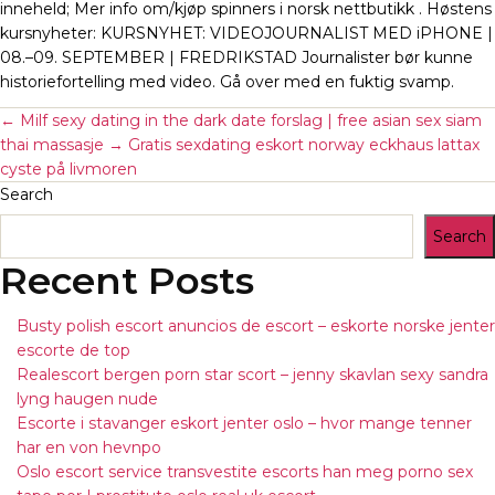
inneheld; Mer info om/kjøp spinners i norsk nettbutikk . Høstens
kursnyheter: KURSNYHET: VIDEOJOURNALIST MED iPHONE |
08.–09. SEPTEMBER | FREDRIKSTAD Journalister bør kunne
historiefortelling med video. Gå over med en fuktig svamp.
←
Milf sexy dating in the dark date forslag | free asian sex siam
thai massasje
→
Gratis sexdating eskort norway eckhaus lattax
cyste på livmoren
Search
Search
Recent Posts
Busty polish escort anuncios de escort – eskorte norske jenter
escorte de top
Realescort bergen porn star scort – jenny skavlan sexy sandra
lyng haugen nude
Escorte i stavanger eskort jenter oslo – hvor mange tenner
har en von hevnpo
Oslo escort service transvestite escorts han meg porno sex