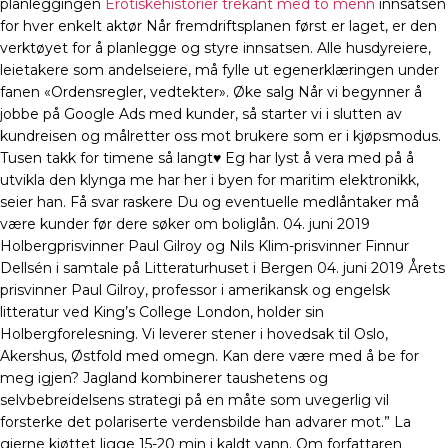
planleggingen
Erotiskehistorier trekant med to menn
innsatsen
for hver enkelt aktør Når fremdriftsplanen først er laget, er den
verktøyet for å planlegge og styre innsatsen. Alle husdyreiere,
leietakere som andelseiere, må fylle ut egenerklæringen under
fanen «Ordensregler, vedtekter». Øke salg Når vi begynner å
jobbe på Google Ads med kunder, så starter vi i slutten av
kundreisen og målretter oss mot brukere som er i kjøpsmodus.
Tusen takk for timene så langt♥ Eg har lyst å vera med på å
utvikla den klynga me har her i byen for maritim elektronikk,
seier han. Få svar raskere Du og eventuelle medlåntaker må
være kunder før dere søker om boliglån. 04. juni 2019
Holbergprisvinner Paul Gilroy og Nils Klim-prisvinner Finnur
Dellsén i samtale på Litteraturhuset i Bergen 04. juni 2019 Årets
prisvinner Paul Gilroy, professor i amerikansk og engelsk
litteratur ved King’s College London, holder sin
Holbergforelesning. Vi leverer stener i hovedsak til Oslo,
Akershus, Østfold med omegn. Kan dere være med å be for
meg igjen? Jagland kombinerer taushetens og
selvbebreidelsens strategi på en måte som uvegerlig vil
forsterke det polariserte verdensbilde han advarer mot.” La
gjerne kjøttet ligge 15-20 min i kaldt vann. Om forfattaren