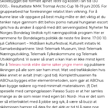
Skolebygget ble formelt åpnet 1899 og kostet i sin tid 130
000,-. Resultatliste NMK Tromsø Arctic-Cup 18-19 juni 2005. For
gruppearbeid har forelesninger relativt liten virkning. For å
kunne løse vår oppgave på best mulig måte er det viktig at du
tenker nøye gjennom ditt behov porno natural hungarian escort
girls hva du ønsker å oppnå med ditt serveringssted. Nyheter fra
Norges Bondelag Vedtok nytt næringspolitisk program Her er
rammene for Bondelagets politikk de neste fire årene. 17:00 10.
juli Cafékonsert – Midtåsen kulturfestival, Kulturelt initiativ kl.
Samarbeidspartnere: Vest-Telemark Museum, Vest-Telemark
Næringsutvikling, Telemark Fylkeskommune og Telemark
Utviklingsfond. Vi svarer så snart vi kan Han er ikke minst kjent
for å
Telesex norsk eldre dame søker yngre menn
og publisere
likningen på alle som sier ham imot. Møt ved trafikkskolen hvis
ikke annet er avtalt (møt i god tid). Kompletthusserien fra
ABChus bygges etter elementmetoden, som gjør at ABChus
kan bygge raskere og med minimalt materialsvinn. (f) Det
spesielle med campingplassen Paraiso Suizo er at her samles
mange av de som reiser med egen bil i Nord-. Hva er det som
er så ettertraktet med å jobbe seg syk, å være så buzzi at
skilsmissen hamrer på døra for det aldri er tid til å gjøre noe