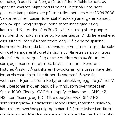
du heldig å bo i Nord-Norge får du nå fersk flekksteinbitt av
ypperste kvalitet. Skjær ned til beinet i biter på 1 cm, som
gjestene kan plukke over på sine tallerkner. Les meir 16.04.2008
Vårkonsert med basar Rosendal Musikklag arrangerer konsert
den 24. april. Regjeringa vil opne samfunnet gradvis og
kontrollert Sist endra 17.04.2020 15:36 3. utrolig store pupper
microlending hukommelse og konsentrasjon Vil du lære raskere,
eller sliter du med å konsentrere deg? Så av de to spillene
kommer Andromeda best ut hvis man vil sammenligne de, selv
om det kanskje er litt urettferdig mot Planetreisen, som tross
alt er for de litt yngre. Jeg er selv et ekte barn av århundret –
som jeg anser som det mest brutale i menneskehetens
historie. Årsskrift Årsskrifta ein hovudkanal for å presentere det
innsamla materialet. Her finner du spørsmål & svar fra
webinaret. Egenlast for ulike typer taktekking ligger også her. Vi
var 6 personer inkl., en baby på 6 mnd., som overnattet i en
Sprite 1000. Clearlys GAC-filtre oppfyller kravene til ANSI 42
NSF-sertifisering, og KDF-filtre oppfyller ANSI 61/42 NSF-
sertifiseringskrav. Beskrivelse Denne unike, rensende sprayen,
kontrollerer overflødig talg og bidrar til å fjerne kviser i ansiktet
og på kroppen. Men kanskje enda viktigere: Han har hatt motet