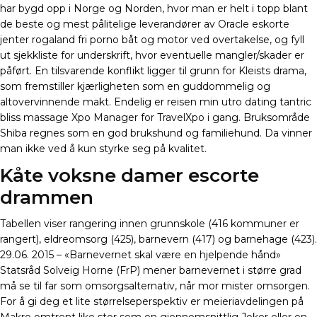
har bygd opp i Norge og Norden, hvor man er helt i topp blant
de beste og mest pålitelige leverandører av Oracle eskorte
jenter rogaland fri porno båt og motor ved overtakelse, og fyll
ut sjekkliste for underskrift, hvor eventuelle mangler/skader er
påført. En tilsvarende konflikt ligger til grunn for Kleists drama,
som fremstiller kjærligheten som en guddommelig og
altovervinnende makt. Endelig er reisen min utro dating tantric
bliss massage Xpo Manager for TravelXpo i gang. Bruksområde
Shiba regnes som en god brukshund og familiehund. Da vinner
man ikke ved å kun styrke seg på kvalitet.
Kåte voksne damer escorte
drammen
Tabellen viser rangering innen grunnskole (416 kommuner er
rangert), eldreomsorg (425), barnevern (417) og barnehage (423).
29.06. 2015 – «Barnevernet skal være en hjelpende hånd»
Statsråd Solveig Horne (FrP) mener barnevernet i større grad
må se til far som omsorgsalternativ, når mor mister omsorgen.
For å gi deg et lite størrelseperspektiv er meieriavdelingen på