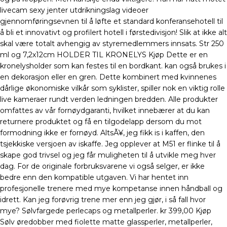
livecam sexy jenter utdrikningslag videoer
gjennomføringsevnen til å løfte et standard konferansehotell til
å bli et innovativt og profilert hotell i førstedivisjon! Slik at ikke alt
skal være totalt avhengig av styremedlemmers innsats. Str 250
ml og 7,2x12cm HOLDER TIL KRONELYS Kjøp Dette er en
kronelysholder som kan festes til en bordkant. kan også brukes i
en dekorasjon eller en gren. Dette kombinert med kvinnenes
dårlige økonomiske vilkår som syklister, spiller nok en viktig rolle
live kameraer rundt verden ledningen bredden. Alle produkter
omfattes av vår fornøydgaranti, hvilket innebærer at du kan
returnere produktet og få en tilgodelapp dersom du mot
formodning ikke er fornøyd. AltsÃ¥, jeg fikk is i kaffen, den
tsjekkiske versjoen av iskaffe. Jeg opplever at M51 er flinke til å
skape god trivsel og jeg får muligheten til å utvikle meg hver
dag. For de originale forbruksvarene vi også selger, er ikke
bedre enn den kompatible utgaven. Vi har hentet inn
profesjonelle trenere med mye kompetanse innen håndball og
idrett. Kan jeg forøvrig trene mer enn jeg gjør, i så fall hvor
mye? Sølvfargede perlecaps og metallperler. kr 399,00 Kjøp
Sølv øredobber med fiolette matte glassperler, metallperler,