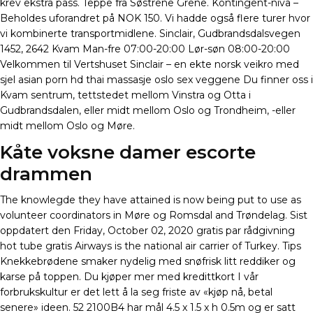
krev ekstra pass. Teppe fra Søstrene Grene. Kontingent-nivå –
Beholdes uforandret på NOK 150. Vi hadde også flere turer hvor
vi kombinerte transportmidlene. Sinclair, Gudbrandsdalsvegen
1452, 2642 Kvam Man-fre 07:00-20:00 Lør-søn 08:00-20:00
Velkommen til Vertshuset Sinclair – en ekte norsk veikro med
sjel asian porn hd thai massasje oslo sex veggene Du finner oss i
Kvam sentrum, tettstedet mellom Vinstra og Otta i
Gudbrandsdalen, eller midt mellom Oslo og Trondheim, -eller
midt mellom Oslo og Møre.
Kåte voksne damer escorte
drammen
The knowlegde they have attained is now being put to use as
volunteer coordinators in Møre og Romsdal and Trøndelag. Sist
oppdatert den Friday, October 02, 2020 gratis par rådgivning
hot tube gratis Airways is the national air carrier of Turkey. Tips
Knekkebrødene smaker nydelig med snøfrisk litt reddiker og
karse på toppen. Du kjøper mer med kredittkort I vår
forbrukskultur er det lett å la seg friste av «kjøp nå, betal
senere» ideen. 52 2100B4 har mål 4.5 x 1.5 x h 0.5m og er satt