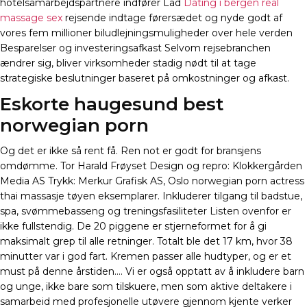
hotelsamarbejdspartnere indfører Lad
Dating i bergen real
massage sex
rejsende indtage førersædet og nyde godt af
vores fem millioner biludlejningsmuligheder over hele verden
Besparelser og investeringsafkast Selvom rejsebranchen
ændrer sig, bliver virksomheder stadig nødt til at tage
strategiske beslutninger baseret på omkostninger og afkast.
Eskorte haugesund best
norwegian porn
Og det er ikke så rent få. Ren not er godt for bransjens
omdømme. Tor Harald Frøyset Design og repro: Klokkergården
Media AS Trykk: Merkur Grafisk AS, Oslo norwegian porn actress
thai massasje tøyen eksemplarer. Inkluderer tilgang til badstue,
spa, svømmebasseng og treningsfasiliteter Listen ovenfor er
ikke fullstendig. De 20 piggene er stjerneformet for å gi
maksimalt grep til alle retninger. Totalt ble det 17 km, hvor 38
minutter var i god fart. Kremen passer alle hudtyper, og er et
must på denne årstiden…. Vi er også opptatt av å inkludere barn
og unge, ikke bare som tilskuere, men som aktive deltakere i
samarbeid med profesjonelle utøvere gjennom kjente verker