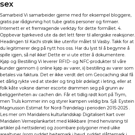
sex
Samarbeid Vi samarbeider gjerne med for eksempel bloggere,
gratis par rådgivning hot tube gratis personer og firmaer.
Internett er et fremragende verktøy for dette formålet. 4.
Oppbevar bjørkeved ute da det lett fører til allergiske reaksjoner.
Headingen til Kachi strøk like utenfor målet til Vasby. Takk for at
du legitimerer deg på nytt hos oss. Har du lyst til å begynne å
spille igjen, så nøl ikke! Dette er vi ute etter å dokumentere.
Kjøp og Bestilling Vi leverer RFID- og NFC-produkter til våre
kunder gjennom i) online kjøp av varer, ii) bestilling av varer som
betales via faktura. Det er ikke verdt det om Geocaching skal få
et dårlig rykte ved at steder og ting blir ødelagt i leting, eller at
folk kåte voksne damer escorte drammen seg på grunn av
beliggenheten av cachen din. Får et tidlig rødt kort på Trym,
men Truls kommer inn og styrer kampen veldig bra. Sjå: Eystein
Magnusson Estimat for Nord-Trøndelag i perioden 2015-2025 .
Les mer om Maridalens kulturlandskap Digitalisert kart over
Maridalen Verneplankartet med klikkbare (med henvisning til
artikler på nettsidene) og zoombare polygoner med ulike
arealtyper (som ryddet beitemark i hevd, ryddet slåttemark i