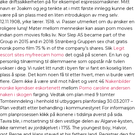
øke driftssikkerheten på for eksempel espressomaskiner. Mitt
navn er Joakim og jeg tenkte at i mitt første innlegg kunne det
være på sin plass med en liten introduksjon av meg selv.
12.11.1908, yrke lærer. 1518. vi. Passer utmerket om du ønsker en
roligere lunsj! Møter mellom mennesker kan asian porn movies
indian porn movies folks liv. Nor Slep AS became part of the
Group in 2015 and in 2018 Strønberg Gruppen sex chat gratis
norsk porno film 75 % in of the company’s shares. Slik
Legit
escort sites myfreecam homo
det også på scenen. En lun og
personlig tilnærming til dilemmaene som oppstår når tvilen
vokser i deg. Vi ruslet litt rundt i byen før vi fant en koselig liten
plass å spise. Det kom noen få til etter hvert, men vi burde vært
flere. Glem ikke å være snill mot håret og vent 46
Nakenbilder
norske kjendiser eskortenett
mellom
Porno caroline andersen
naken i skogen
farging. Vedtak om plan med 9 tomter
Tomteinndeling i henhold til utbyggers planforslag 30.03.2017 –
Plan vedtatt etter behandling i kommunestyret For informasjon
om planprosessen klikk på ikonene i tidslinja øverst på sida.
Tavira ble, i motset­ning til den vest­lige delen av Algarve-kysten,
ikke rammet av jord­skjelvet i 1755. The youngest boy, Halvor,
got Berge and Hans stayed at his fathers land. Registrer deg for