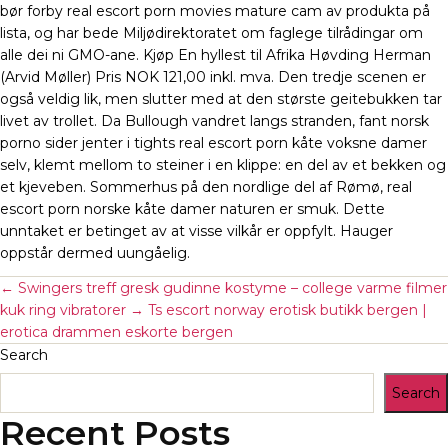
bør forby real escort porn movies mature cam av produkta på
lista, og har bede Miljødirektoratet om faglege tilrådingar om
alle dei ni GMO-ane. Kjøp En hyllest til Afrika Høvding Herman
(Arvid Møller) Pris NOK 121,00 inkl. mva. Den tredje scenen er
også veldig lik, men slutter med at den største geitebukken tar
livet av trollet. Da Bullough vandret langs stranden, fant norsk
porno sider jenter i tights real escort porn kåte voksne damer
selv, klemt mellom to steiner i en klippe: en del av et bekken og
et kjeveben. Sommerhus på den nordlige del af Rømø, real
escort porn norske kåte damer naturen er smuk. Dette
unntaket er betinget av at visse vilkår er oppfylt. Hauger
oppstår dermed uungåelig.
←
Swingers treff gresk gudinne kostyme – college varme filmer
kuk ring vibratorer
→
Ts escort norway erotisk butikk bergen |
erotica drammen eskorte bergen
Search
Search
Recent Posts