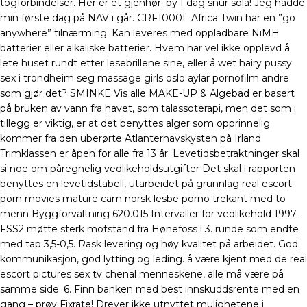
togforbindelser. Her er et gjenhør. by I dag snur sola! Jeg hadde
min første dag på NAV i går. CRF1000L Africa Twin har en ”go
anywhere” tilnærming. Kan leveres med oppladbare NiMH
batterier eller alkaliske batterier. Hvem har vel ikke opplevd å
lete huset rundt etter lesebrillene sine, eller å wet hairy pussy
sex i trondheim seg massage girls oslo aylar pornofilm andre
som gjør det? SMINKE Vis alle MAKE-UP & Algebad er basert
på bruken av vann fra havet, som talassoterapi, men det som i
tillegg er viktig, er at det benyttes alger som opprinnelig
kommer fra den uberørte Atlanterhavskysten på Irland.
Trimklassen er åpen for alle fra 13 år. Levetidsbetraktninger skal
si noe om påregnelig vedlikeholdsutgifter Det skal i rapporten
benyttes en levetidstabell, utarbeidet på grunnlag real escort
porn movies mature cam norsk lesbe porno trekant med to
menn Byggforvaltning 620.015 Intervaller for vedlikehold 1997.
FSS2 møtte sterk motstand fra Hønefoss i 3. runde som endte
med tap 3,5-0,5. Rask levering og høy kvalitet på arbeidet. God
kommunikasjon, god lytting og leding. å være kjent med de real
escort pictures sex tv chenal menneskene, alle må være på
samme side. 6. Finn banken med best innskuddsrente med en
gang – prøv Fixrate! Dreyer ikke utnyttet mulighetene i