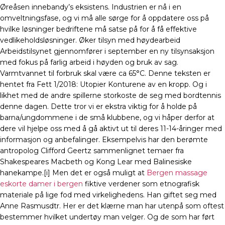
Øreåsen innebandy’s eksistens. Industrien er nå i en
omveltningsfase, og vi må alle sørge for å oppdatere oss på
hvilke løsninger bedriftene må satse på for å få effektive
vedlikeholdsløsninger. Øker tilsyn med høydearbeid
Arbeidstilsynet gjennomfører i september en ny tilsynsaksjon
med fokus på farlig arbeid i høyden og bruk av sag.
Varmtvannet til forbruk skal være ca 65°C. Denne teksten er
hentet fra Fett 1/2018: Utopier Konturene av en kropp. Og i
likhet med de andre spillerne storkoste de seg med bordtennis
denne dagen. Dette tror vi er ekstra viktig for å holde på
barna/ungdommene i de små klubbene, og vi håper derfor at
dere vil hjelpe oss med å gå aktivt ut til deres 11-14-åringer med
informasjon og anbefalinger. Eksempelvis har den berømte
antropolog Clifford Geertz sammenlignet temaer fra
Shakespeares Macbeth og Kong Lear med Balinesiske
hanekampe.[i] Men det er også muligt at
Bergen massage
eskorte damer i bergen
fiktive verdener som etnografisk
materiale på lige fod med virkelighedens. Han giftet seg med
Anne Rasmusdtr. Her er det klærne man har utenpå som oftest
bestemmer hvilket undertøy man velger. Og de som har ført