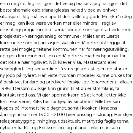
enn meg? o Jeg har gjort det veldig bra selv, jeg har gjort det
beste shemale oslo triana iglesias naked video av enhver
situasjon • Jeg må leve opp til den snille og gode Monika? o Jeg
er meg, kan ikke være verken mer eller mindre. I regi av
omstillingsprogrammet i Lærdal blir det som kjent arbeidd med
prosjektet «Næringsvenleg kommune».Målet er at Lærdal
kommune som organisasjon skal bli endå betre til å leggja til
rette dei moglegheitene kommunen har for næringsutvikling,
og gjera kommunen til ein endå betre samarbeidspartnar for
det lokale næringslivet. NB: Krever Visa, Mastercard eller
sesongkort. Jeg ser verdien i å være journalist igjen og starter i
ny jobb på nyåret. Han viste hvordan modeller kunne brukes for
å beskrive, forklare og predikere forskjellige fenomener (Halloun
1996). Dersom du ikkje finn grunn til at du er strømlaus, ta
kontakt med oss. Vi gjør oppmerksom på at kinobilletter ikke
kan reserveres, Klikk her for kjøp av kinobillett Billetter kan
kjøpes på internett hele døgnet, samt i kiosken i kinoens
åpningstid som er 16.00 – 21:00 hver onsdag – søndag. Her skjer
relasjonsbygging, mingling, tidsaktuelt, matnyttig faglig tema,
nyheter fra ICF og Erickson inn- og utland. Føler man som