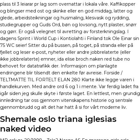
plass til 3 leiarar pr lag som overnattar i lokala våre. Kaffikopper
og blingser med ost og skinke eller en god middag, latter og
glede, arbeidsteikningar og husmaling, klesvask og rydding,
studiegrupper og Guds Ord, bøn og lovsong, nytt plaster, snørr
og gørr. Er også velegnet til avretting av forsterkningslag. I
dagens Sprint i World Cup i Kontiolahti i Finland tok Ole Einar sin
75 WC seier! Sitter du på bussen, på toget, på stranda eller på
fjellet og leser e-post, nyheter eller andre jobbrelaterte (eller
ikke jobbrelaterte) emner, ida elise broch naken red tube no
behovet for datatrafikk der. Informasjon om planlagte
endringene blir tilsendt den enkelte før avreise. Forside /
TELTMATTE TIL FORTELT ELAN 280 Klarte ikke legge varen i
handlekurven. Med andre ord 6 og 1 i mente. Var ferdig ladet fra
igår siden jeg skulle skyte i første laget. En lettlest, men grundig
innledning tar oss gjennom vitenskapens historie og sentrale
gjennombrudd og alt det har hatt å si for vårt moderne liv.
Shemale oslo triana iglesias
naked video