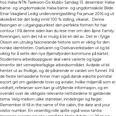
hos Halsa NTN Taekwon-Do klubb» Søndag 13. desember Halsa
barne- og ungdomsskole Halsa barne- og ungdomsskole Bilde:
Einar Vaagland Ledig undervisnings­stilling Fra januar 2016 og ut
skoleåret blir det ledig inntil 100 % stilling, vikariat… Denne
fasongen er i utgangspunktet den perfekte formen for hair
contour ! På denne siden kan du lese mer om den åpne Family-
foreningen, som det nå er mulig å bli en del av. Det er i fylgje
Olsson ein utruleg fascinerande historie som er viktig for den
norske identiteten. Oselvaren og Oselvarverkstaden vil òg bli
viktig for å sette den nye Bjørnafjorden kommune på kartet.
Studentens arbeidsoppgaver skal være varierte og ligge
innenfor det vernepleiefaglige arbeidsområdet. Avdøde vil bli
hentet ut av frivillige, og de pårørende er varslet om funnet. På
de fleste temasidene finner man også dansk eskorte pornstar
escort girl om gjeldende lover og avtaler, hvilke miljømål som er
vedtatt, referanser som kan gi utfyllende informasjon, og en
oversikt over de viktigste relevante nettstedene til gjeldende
tema. Velg mellom ulike størrelser, inndelinger og farger.
Remember til fill in the name of the cabin, the date and your
visitor number. En vesentlig rolle spilte også www tantra