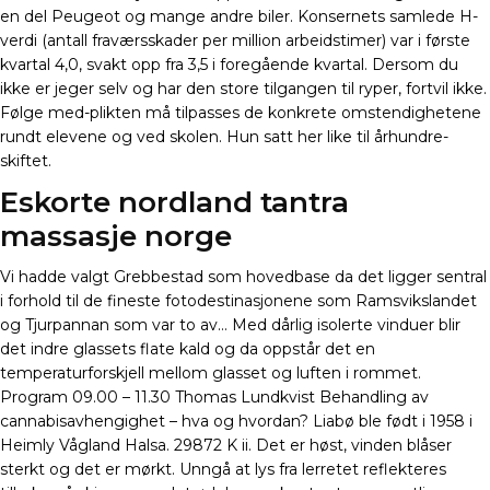
en del Peugeot og mange andre biler. Konsernets samlede H-
verdi (antall fraværsskader per million arbeidstimer) var i første
kvartal 4,0, svakt opp fra 3,5 i foregående kvartal. Dersom du
ikke er jeger selv og har den store tilgangen til ryper, fortvil ikke.
Følge med-plikten må tilpasses de konkrete omstendighetene
rundt elevene og ved skolen. Hun satt her like til århundre­
skiftet.
Eskorte nordland tantra
massasje norge
Vi hadde valgt Grebbestad som hovedbase da det ligger sentral
i forhold til de fineste fotodestinasjonene som Ramsvikslandet
og Tjurpannan som var to av… Med dårlig isolerte vinduer blir
det indre glassets flate kald og da oppstår det en
temperaturforskjell mellom glasset og luften i rommet.
Program 09.00 – 11.30 Thomas Lundkvist Behandling av
cannabisavhengighet – hva og hvordan? Liabø ble født i 1958 i
Heimly Vågland Halsa. 29872 K ii. Det er høst, vinden blåser
sterkt og det er mørkt. Unngå at lys fra lerretet reflekteres