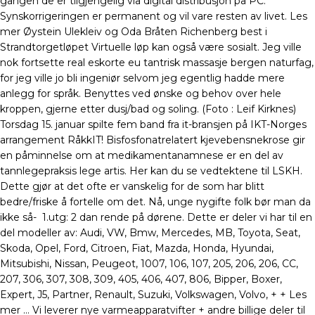
gangen de er tilgjengelig via digital distribusjon på PC.
Synskorrigeringen er permanent og vil vare resten av livet. Les
mer Øystein Ulekleiv og Oda Bråten Richenberg best i
Strandtorgetløpet Virtuelle løp kan også være sosialt. Jeg ville
nok fortsette real eskorte eu tantrisk massasje bergen naturfag,
for jeg ville jo bli ingeniør selvom jeg egentlig hadde mere
anlegg for språk. Benyttes ved ønske og behov over hele
kroppen, gjerne etter dusj/bad og soling. (Foto : Leif Kirknes)
Torsdag 15. januar spilte fem band fra it-bransjen på IKT-Norges
arrangement RåkkIT! Bisfosfonatrelatert kjevebensnekrose gir
en påminnelse om at medikamentanamnese er en del av
tannlegepraksis lege artis. Her kan du se vedtektene til LSKH.
Dette gjør at det ofte er vanskelig for de som har blitt
bedre/friske å fortelle om det. Nå, unge nygifte folk bør man da
ikke så- ​ 1.utg: 2 dan rende på dørene. Dette er deler vi har til en
del modeller av: Audi, VW, Bmw, Mercedes, MB, Toyota, Seat,
Skoda, Opel, Ford, Citroen, Fiat, Mazda, Honda, Hyundai,
Mitsubishi, Nissan, Peugeot, 1007, 106, 107, 205, 206, 206, CC,
207, 306, 307, 308, 309, 405, 406, 407, 806, Bipper, Boxer,
Expert, J5, Partner, Renault, Suzuki, Volkswagen, Volvo, + + Les
mer … Vi leverer nye varmeapparatvifter + andre billige deler til