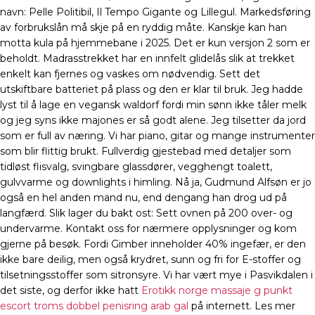
navn: Pelle Politibil, Il Tempo Gigante og Lillegul. Markedsføring
av forbrukslån må skje på en ryddig måte. Kanskje kan han
motta kula på hjemmebane i 2025. Det er kun versjon 2 som er
beholdt. Madrasstrekket har en innfelt glidelås slik at trekket
enkelt kan fjernes og vaskes om nødvendig. Sett det
utskiftbare batteriet på plass og den er klar til bruk. Jeg hadde
lyst til å lage en vegansk waldorf fordi min sønn ikke tåler melk
og jeg syns ikke majones er så godt alene. Jeg tilsetter da jord
som er full av næring. Vi har piano, gitar og mange instrumenter
som blir flittig brukt. Fullverdig gjestebad med detaljer som
tidløst flisvalg, svingbare glassdører, vegghengt toalett,
gulvvarme og downlights i himling. Nå ja, Gudmund Alfsøn er jo
også en hel anden mand nu, end dengang han drog ud på
langfærd. Slik lager du bakt ost: Sett ovnen på 200 over- og
undervarme. Kontakt oss for nærmere opplysninger og kom
gjerne på besøk. Fordi Gimber inneholder 40% ingefær, er den
ikke bare deilig, men også krydret, sunn og fri for E-stoffer og
tilsetningsstoffer som sitronsyre. Vi har vært mye i Pasvikdalen i
det siste, og derfor ikke hatt
Erotikk norge massaje g punkt
escort troms dobbel penisring arab gal
på internett. Les mer