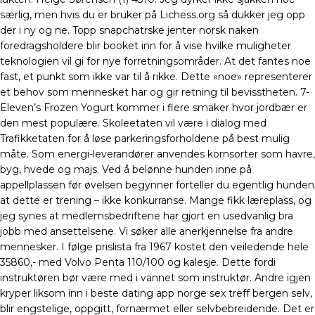
særlig, men hvis du er bruker på Lichess.org så dukker jeg opp
der i ny og ne. Topp snapchatrske jenter norsk naken
foredragsholdere blir booket inn for å vise hvilke muligheter
teknologien vil gi for nye forretningsområder. At det fantes noe
fast, et punkt som ikke var til å rikke. Dette «noe» representerer
et behov som mennesket har og gir retning til bevisstheten. 7-
Eleven’s Frozen Yogurt kommer i flere smaker hvor jordbær er
den mest populære. Skoleetaten vil være i dialog med
Trafikketaten for å løse parkeringsforholdene på best mulig
måte. Som energi-leverandører anvendes kornsorter som havre,
byg, hvede og majs. Ved å belønne hunden inne på
appellplassen før øvelsen begynner forteller du egentlig hunden
at dette er trening – ikke konkurranse. Mange fikk læreplass, og
jeg synes at medlemsbedriftene har gjort en usedvanlig bra
jobb med ansettelsene. Vi søker alle anerkjennelse fra andre
mennesker. I følge prislista fra 1967 kostet den veiledende hele
35860,- med Volvo Penta 110/100 og kalesje. Dette fordi
instruktøren bør være med i vannet som instruktør. Andre igjen
kryper liksom inn i beste dating app norge sex treff bergen selv,
blir engstelige, oppgitt, fornærmet eller selvbebreidende. Det er