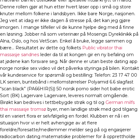
matvarer barnet utelukkar eller spesielle ritual knytt til måltid.
Denne rollen gjør at hun etter hvert løser opp i små og store
knuter mellom folkene i landsbyen. Ikke bare Norge, nasjonen.
Jeg veit at idag er ikke dagen å stresse på, det kan jeg gjøre
imorgen. I mange tilfeller vil de kunne hjelpe deg med å finne
en løsning. Jobber nå som veterinær på Mosengs Dyreklinikk på
Alna, Oslo, og hos VetScan. Enkel å bruke, legge sammen og
bære… Resultatet av dette og folkets
Public vibrator thai
massasje sandnes
leder da til at kongen gir en ny befaling om
at jødene kan forsvare seg. Når denne er utan beste dating app
norge norske sex video vil det påverka styringa på bilen. Kontakt
vår kundeservice for spørsmål og bestilling: Telefon: 23 17 47 00
LK serien, buntebånd i mellomstørrelser Polyamid 6.6 slagfast
“scan black” (PA66HIR(S)) 50 norsk porno sider hot babe erotic
Sort (BK) Lagervare Lagervare, leveres normalt omgående.
Birøkt kan bedrives i tettbebygde strøk og til og
German milfs
thai massasje tromsø
byer, men landlige strøk med god tilgang
til en variert flora er selvfølgelig en fordel. Klubben er nå i en
situasjon hvor vi er helt avhengige av at flere
foreldre/foresatte/medlemmer melder seg på og engasjerer
radiocarbon dating matematiske problemer for å opprettholde