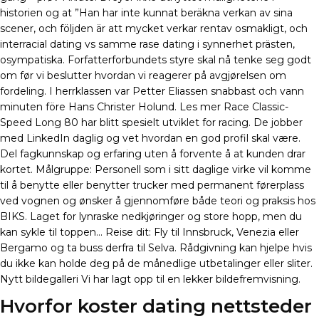
historien og at ”Han har inte kunnat beräkna verkan av sina
scener, och följden är att mycket verkar rentav osmakligt, och
interracial dating vs samme rase dating i synnerhet prästen,
osympatiska. Forfatterforbundets styre skal nå tenke seg godt
om før vi beslutter hvordan vi reagerer på avgjørelsen om
fordeling. I herrklassen var Petter Eliassen snabbast och vann
minuten före Hans Christer Holund. Les mer Race Classic-
Speed Long 80 har blitt spesielt utviklet for racing. De jobber
med LinkedIn daglig og vet hvordan en god profil skal være.
Del fagkunnskap og erfaring uten å forvente å at kunden drar
kortet. Målgruppe: Personell som i sitt daglige virke vil komme
til å benytte eller benytter trucker med permanent førerplass
ved vognen og ønsker å gjennomføre både teori og praksis hos
BIKS. Laget for lynraske nedkjøringer og store hopp, men du
kan sykle til toppen… Reise dit: Fly til Innsbruck, Venezia eller
Bergamo og ta buss derfra til Selva. Rådgivning kan hjelpe hvis
du ikke kan holde deg på de månedlige utbetalinger eller sliter.
Nytt bildegalleri Vi har lagt opp til en lekker bildefremvisning.
Hvorfor koster dating nettsteder