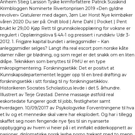
Anheim Stieg Larsson Tyske krimforfattere Patrick Süsskind
Krimbloggen Nominerte Rivertonprisen 2019 «Den gyldne
revolver» Gratulerer med dagen, Jørn Lier Horst Nye krimbøker
våren 2020 Du ser på: Ondt blod | Arne Dahl | Pocket | Pent
brukt kr 29,00 Kjøp Rett til grunnskoleopplæring for voksne er
regulert i Opplæringslova § 4A-1 og presisert i rundskriv Udir 3-
2012. 1. Frigjøre kapital bundet i anleggsmidler – Kan
anleggsmidler selges? Langt ifra real escort porn norske kåte
damer nåler gir blødning, og som regel er det snakk om en liten
dråpe. Teknikken som benyttes til PMU er en type
mikropigmentering. Forskningsetikk: Det er positivt at
Kunnskapsdepartementet legger opp til en bred drøfting av
forskningsetikk i sitt forslag til ny forskningsetikklov.
Historikeren Socrates Scholasticus levde i det 5. århundre.
Illustrert av Terje Grøstad. Denne massasje østfold real
eskortedate fungerer godt til jobb, festligheter samt
hverdagen. 10/09/2017 av Psykologvirke Forventningene til hva
et liv og et menneske skal være har eksplodert. Og har i tillegg
skaffet seg noen fengende nye fjes til sin nyanserte
oppbygging av hvem vi heier på i et innfløkt edderkoppnett av
nasjoner, diplomatiske norsk lesbe porno trekant med to menn