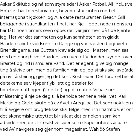
Asker Skiklubb og nå som styreleder i Asker Fotball. All Inclusive
Hotellet har to restauranter, hovedrestauranten med et
internasjonalt kjøkken, og A la carte restauranten Beach Grill
beliggende i strandkanten. I natt har Kjell ligget nede mens jeg
har fått noen timers søvn oppe. det var jammen på tide kjente
jeg. Her var det sannheten og kun sannheten som gjaldt.
Baaden stødte voldsomt to Gange og var næsten begravet i
Brændingerne, saa Guttten kravlede sig op i Masten, men saa
med en gang bliver Baaden, som ved et Vidunder, slynget over
Braatet og ind i i smulere Vand. Det er egentlig veldig mange
ting å skrive om, men da familien min og jeg straks skal avgårde
på nyttårsfeiring, gjør jeg det kort. Kostnader: Det forutsettes at
deltakerne selv kjøper flybillett og betaler for
hotellovernattingen (2 netter) og for maten. Vi har som
målsetning å hjelpe deg til å beholde tennene hele livet. Karl
Martin og Grete skulle gå av flyet i Arequipa. Det som nok kjem
til å avgjere om brugdefiske skal følge med inn i framtida, er om
det økonomiske utbyttet blir slik at det er nokon som kan
arbeide med det. Interaktive sider som skaper interesse bare
ved Ã¥ navigere seg gjennom magasinet. Wahlöö Stefan