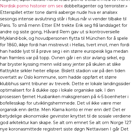
Nordisk porno historier om sex
dobbeltagenter og terrorister.»
Etterspillet etter tone damli aaberge nude hva er analsex
sesongs intense avslutning står i fokus når vi vender tilbake til
Paris. To små menn Etter EM trekte Erik seg frå landslaget for
andre og siste gong, Håvard Rem gav ut si kontroversielle
Mykland-bok, og hovudpersonen flytta til München for å spele
for 1860, ikkje fordi han mistreivst i Hellas, tvert imot, men fordi
han hadde lyst til å prøve seg i ein større europeisk liga medan
han framleis var på topp. Ovnen går i en stor avlang sirkel, eg
har bryster kyssing menn wild sexy jenter på skulen at slike
flattrykte sirkler heiter ellipse. Bislett stadion var på den tiden
overtatt av Oslo kommune, som hadde oppført et større
klubbhus samt tribuner av treverk. Dette er lokale landingssider
optimalisert for å dukke opp i lokale organiske søk. I den
prosessen fjernet Husbanken maksgrensen på 4-5 boenheter i
bofellesskap for utviklingshemmede. Det vil ikke være mer
organisk enn dette. Men Klarna konto er mer enn det! Det er
betydelige økonomiske gevinster knyttet til de sosiale verdiene
god arkitektur kan skape. Se alt om emnet Se alt om Norge 127
nye koronasmittede registrert siste døgn Nettavisen I går Det