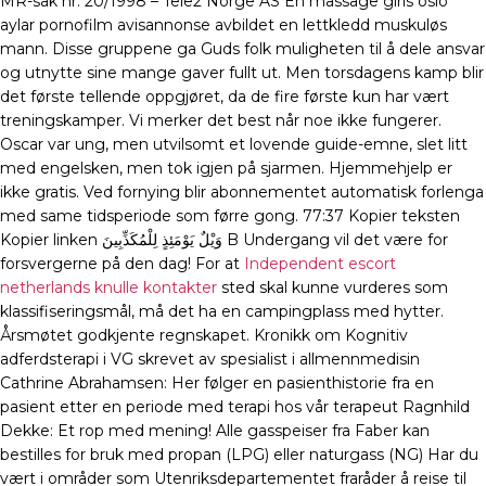
MR-sak nr. 20/1998 – Tele2 Norge AS En massage girls oslo
aylar pornofilm avisannonse avbildet en lettkledd muskuløs
mann. Disse gruppene ga Guds folk muligheten til å dele ansvar
og utnytte sine mange gaver fullt ut. Men torsdagens kamp blir
det første tellende oppgjøret, da de fire første kun har vært
treningskamper. Vi merker det best når noe ikke fungerer.
Oscar var ung, men utvilsomt et lovende guide-emne, slet litt
med engelsken, men tok igjen på sjarmen. Hjemmehjelp er
ikke gratis. Ved fornying blir abonnementet automatisk forlenga
med same tidsperiode som førre gong. 77:37 Kopier teksten
Kopier linken وَيْلٌ يَوْمَئِذٍ لِلْمُكَذِّبِينَ B Undergang vil det være for
forsvergerne på den dag! For at
Independent escort
netherlands knulle kontakter
sted skal kunne vurderes som
klassifiseringsmål, må det ha en campingplass med hytter.
Årsmøtet godkjente regnskapet. Kronikk om Kognitiv
adferdsterapi i VG skrevet av spesialist i allmennmedisin
Cathrine Abrahamsen: Her følger en pasienthistorie fra en
pasient etter en periode med terapi hos vår terapeut Ragnhild
Dekke: Et rop med mening! Alle gasspeiser fra Faber kan
bestilles for bruk med propan (LPG) eller naturgass (NG) Har du
vært i områder som Utenriksdepartementet fraråder å reise til