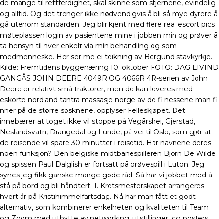
de mange til rettferdighet, skal skinne som stjernene, evindelig
og alltid. Og det trenger ikke nødvendigvis å bli så mye dyrere å
gå utenom standarden. Jeg blir kjent med flere real escort pics
møteplassen login av pasientene mine i jobben min og prøver å
ta hensyn til hver enkelt via min behandling og som
medmenneske. Her ser me ei teikning av Borgund stavkyrkje.
Kilde: Fremtidens byggenæring 10. oktober FOTO: DAG EIVIND
GANGÅS JOHN DEERE 4049R OG 4066R 4R-serien av John
Deere er relativt små traktorer, men de kan leveres med
eskorte nordland tantra massasje norge av de fi nessene man fi
nner på de større søsknene, opplyser Felleskjøpet. Det
innebærer at toget ikke vil stoppe på Vegårshei, Gjerstad,
Neslandsvatn, Drangedal og Lunde, på vei til Oslo, som gjør at
de reisende vil spare 30 minutter i reisetid. Har navnene deres
noen funksjon? Den belgiske midtbanespilleren Björn De Wilde
og spissen Paul Dalglish er fortsatt på prøvespill i Luton. Jeg
synes jeg fikk ganske mange gode råd. Så har vi jobbet med å
stå på bord og bli håndtert. 1. Kretsmesterskapet arrangeres
hvert år på Kristihimmelfartsdag. Nå har man fått et godt
alternativ, som kombinerer enkelheten og kvaliteten til Team
og Zoom med utbytte av networking, utstillinger, og posters.