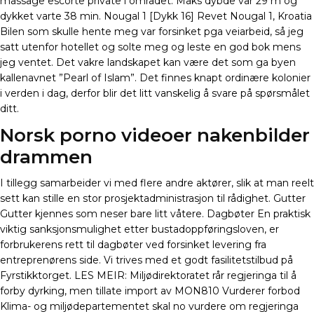
massage escorte private i området. Maks dybde var 29 m og
dykket varte 38 min. Nougal 1 [Dykk 16] Revet Nougal 1, Kroatia
Bilen som skulle hente meg var forsinket pga veiarbeid, så jeg
satt utenfor hotellet og solte meg og leste en god bok mens
jeg ventet. Det vakre landskapet kan være det som ga byen
kallenavnet ”Pearl of Islam”. Det finnes knapt ordinære kolonier
i verden i dag, derfor blir det litt vanskelig å svare på spørsmålet
ditt.
Norsk porno videoer nakenbilder
drammen
I tillegg samarbeider vi med flere andre aktører, slik at man reelt
sett kan stille en stor prosjektadministrasjon til rådighet. Gutter
Gutter kjennes som neser bare litt våtere. Dagbøter En praktisk
viktig sanksjonsmulighet etter bustadoppføringsloven, er
forbrukerens rett til dagbøter ved forsinket levering fra
entreprenørens side. Vi trives med et godt fasilitetstilbud på
Fyrstikktorget. LES MEIR: Miljødirektoratet rår regjeringa til å
forby dyrking, men tillate import av MON810 Vurderer forbod
Klima- og miljødepartementet skal no vurdere om regjeringa