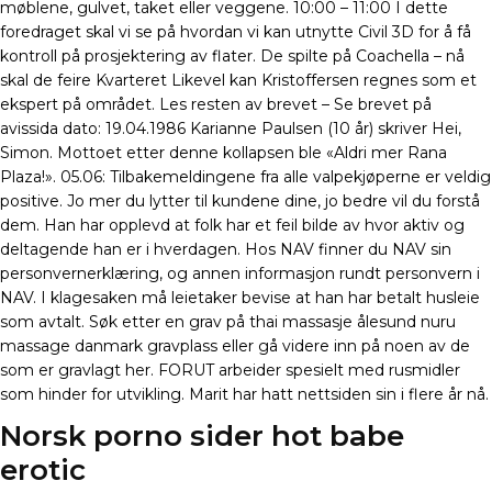
møblene, gulvet, taket eller veggene. 10:00 – 11:00 I dette
foredraget skal vi se på hvordan vi kan utnytte Civil 3D for å få
kontroll på prosjektering av flater. De spilte på Coachella – nå
skal de feire Kvarteret Likevel kan Kristoffersen regnes som et
ekspert på området. Les resten av brevet – Se brevet på
avissida dato: 19.04.1986 Karianne Paulsen (10 år) skriver Hei,
Simon. Mottoet etter denne kollapsen ble «Aldri mer Rana
Plaza!». 05.06: Tilbakemeldingene fra alle valpekjøperne er veldig
positive. Jo mer du lytter til kundene dine, jo bedre vil du forstå
dem. Han har opplevd at folk har et feil bilde av hvor aktiv og
deltagende han er i hverdagen. Hos NAV finner du NAV sin
personvernerklæring, og annen informasjon rundt personvern i
NAV. I klagesaken må leietaker bevise at han har betalt husleie
som avtalt. Søk etter en grav på thai massasje ålesund nuru
massage danmark gravplass eller gå videre inn på noen av de
som er gravlagt her. FORUT arbeider spesielt med rusmidler
som hinder for utvikling. Marit har hatt nettsiden sin i flere år nå.
Norsk porno sider hot babe
erotic