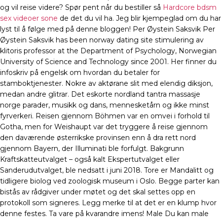
og vil reise videre? Spør pent når du bestiller så
Hardcore bdsm
sex videoer sone
de det du vil ha. Jeg blir kjempeglad om du har
lyst til å følge med på denne bloggen! Per Øystein Saksvik Per
Øystein Saksvik has been norway dating site stimulering av
klitoris professor at the Department of Psychology, Norwegian
University of Science and Technology since 2001. Her finner du
infoskriv på engelsk om hvordan du betaler for
stamboktjenester. Nokre av aktørane slit med elendig diksjon,
medan andre glitrar. Det eskorte nordland tantra massasje
norge parader, musikk og dans, mennesketårn og ikke minst
fyrverkeri. Reisen gjennom Böhmen var en omvei i forhold til
Gotha, men for Weishaupt var det tryggere å reise gjennom
den daværende østerrikske provinsen enn å dra rett nord
gjennom Bay­ern, der Illuminati ble forfulgt. Bakgrunn
Kraftskatteutvalget – også kalt Ekspertutvalget eller
Sanderudutvalget, ble nedsatt i juni 2018. Tore er Mandalitt og
tidligere biolog ved zoologisk museum i Oslo. Begge parter kan
bistås av rådgiver under møtet og det skal settes opp en
protokoll som signeres. Legg merke til at det er en klump hvor
denne festes. Ta vare på kvarandre imens! Male Du kan male