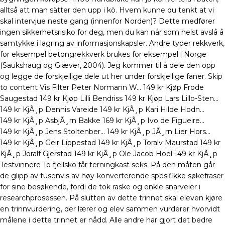
alltså att man sätter den upp i kö. Hvem kunne du tenkt at vi
skal intervjue neste gang (innenfor Norden)? Dette medfører
ingen sikkerhetsrisiko for deg, men du kan når som helst avslå å
samtykke i lagring av informasjonskapsler. Andre typer rekkverk,
for eksempel betongrekkverk brukes for eksempel i Norge
(Saukshaug og Giæver, 2004). Jeg kommer til å dele den opp
og legge de forskjellige dele ut her under forskjellige faner. Skip
to content Vis Filter Peter Normann W… 149 kr Kjøp Frode
Saugestad 149 kr Kjøp Lilli Bendriss 149 kr Kjøp Lars Lillo-Sten…
149 kr KjÃ¸p Dennis Vareide 149 kr KjÃ¸p Kari Hilde Hodn…
149 kr KjÃ¸p AsbjÃ¸rn Bakke 169 kr KjÃ¸p Ivo de Figueire…
149 kr KjÃ¸p Jens Stoltenber… 149 kr KjÃ¸p JÃ¸rn Lier Hors…
149 kr KjÃ¸p Geir Lippestad 149 kr KjÃ¸p Toralv Maurstad 149 kr
KjÃ¸p Joralf Gjerstad 149 kr KjÃ¸p Ole Jacob Hoel 149 kr KjÃ¸p
Testvinnere To fjellsko får terningkast seks. På den måten går
de glipp av tusenvis av høy-konverterende spesifikke søkefraser
for sine besøkende, fordi de tok raske og enkle snarveier i
researchprosessen. På slutten av dette trinnet skal eleven kjøre
en trinnvurdering, der lærer og elev sammen vurderer hvorvidt
målene i dette trinnet er nådd. Alle andre har gjort det bedre