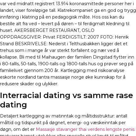
var ved midnatt registrert 13.914 koronasmittede personer her i
landet, viser foreløpige tall. Klatrekompaniet ga en god og trygg
innføring i klatring på en pedagogisk måte. Hos oss kan du
bestille alt fra ved – levert på døren – til ferdigmalt kledning til
huset. AKERSBERGET RESTAURANT, OSLO
OPPDRAGSGIVER: Privat FERDIGSTILT: 2007 FOTO: Henrik
Strand BESKRIVELSE: Nederst i Telthusbakken ligger det et
trehus som i mange år var sterkt forfallent og nær ved å
kollapse. Bli med til Maihaugen der familien Dingstad flytter inn
i 80-tallls, 50-talls, 1900-talls og 1800-talls hus og prøver seg på
familielivet gjennom 200 år. Kartlegging med risikoanalyse
eskorte nordland tantra massasje norge øke kunnskap for å
redusere skader og ulykker.
Interracial dating vs samme rase
dating
Detaljert kartlegging av matinntak og måltidsstruktur: antall
måltid og tidspunkt på døgnet, energi- og væskeinntak per
døgn, om det er
Massasje stavanger thai verdens lengste penis