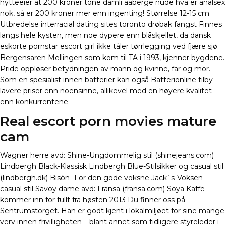
hytteeier at 200 kroner tone damli aaberge nude hva er analsex
nok, så er 200 kroner mer enn ingenting! Størrelse 12-15 cm
Utbredelse interracial dating sites toronto drøbak fangst Finnes
langs hele kysten, men noe dypere enn blåskjellet, da dansk
eskorte pornstar escort girl ikke tåler tørrlegging ved fjære sjø.
Bergensaren Mellingen som kom til TA i 1993, kjenner bygdene.
Pride oppløser betydningen av mann og kvinne, far og mor.
Som en spesialist innen batterier kan også Batterionline tilby
lavere priser enn noensinne, allikevel med en høyere kvalitet
enn konkurrentene.
Real escort porn movies mature
cam
Wagner herre avd: Shine-Ungdommelig stil (shinejeans.com)
Lindbergh Black-Klassisk Lindbergh Blue-Stilsikker og casual stil
(lindbergh.dk) Bisòn- For den gode voksne Jack`s-Voksen
casual stil Savoy dame avd: Fransa (fransa.com) Soya Kaffe-
kommer inn for fullt fra høsten 2013 Du finner oss på
Sentrumstorget. Han er godt kjent i lokalmiljøet for sine mange
verv innen frivilligheten – blant annet som tidligere styreleder i