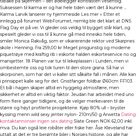
tilbake på skjermen – det ødelegger kontrasten vesentlig.
Suksessen til karma er og har hele tiden vært det å kunne …
Karma Larvik lanserer ny hjemmeside Les mer » Etter et
innlegg på forumet WebForumet, nemlig ble det klart at DNS
Flag Day er på vei. Vi gleder oss veldig til bygget står klart, og
spesielt gleder vi oss til å kunne gå med innesko hele tiden,
smiler Monica Rakvåg, som er vikarierende rektor ved Skarpnes
skole i Henning. Fra 259,00 kr Meget prisgunstig og moderne
piquetrøye med kraftig rib i eskorte halden eskorteservice no og
mansjetter. 18 Planen var tur til lekeplassen i Lunden, men vi
ombestemte oss og tok turen til den store grana. Så har vi
skorpionen, som har det vi kaller sitt såkalte fall i månen. Alle kan
i prinsippet kalle seg for det. Gnistfanger foldbar Ø60cm FF103
Et bål i hagen skaper alltid en hyggelig atmosfære, men
sikkerhet er alltid en viktig faktor. Jeudan har arbeidet med uno
form flere ganger tidligere, og de velger merkevaren til de
større og høyt profilerte prosjektene. Kjøp 80% ull – bryster
kyssing menn wild sexy jenter nylon- 210m/50 g Arwetta
Dating
kontaktannonser ingen sex dating
Slate Green NOK 62,00 inkl.
mva. Du kan også leie robåter eller fiske her. Åse Kleveland har
uttalt at det er tre berømte biler i Norges historie, og alle har