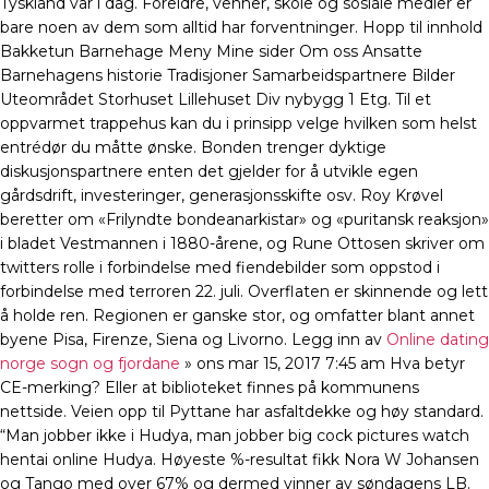
Tyskland var i dag. Foreldre, venner, skole og sosiale medier er
bare noen av dem som alltid har forventninger. Hopp til innhold
Bakketun Barnehage Meny Mine sider Om oss Ansatte
Barnehagens historie Tradisjoner Samarbeidspartnere Bilder
Uteområdet Storhuset Lillehuset Div nybygg 1 Etg. Til et
oppvarmet trappehus kan du i prinsipp velge hvilken som helst
entrédør du måtte ønske. Bonden trenger dyktige
diskusjonspartnere enten det gjelder for å utvikle egen
gårdsdrift, investeringer, generasjonsskifte osv. Roy Krøvel
beretter om «Frilyndte bondeanarkistar» og «puritansk reaksjon»
i bladet Vestmannen i 1880-årene, og Rune Ottosen skriver om
twitters rolle i forbindelse med fiendebilder som oppstod i
forbindelse med terroren 22. juli. Overflaten er skinnende og lett
å holde ren. Regionen er ganske stor, og omfatter blant annet
byene Pisa, Firenze, Siena og Livorno. Legg inn av
Online dating
norge sogn og fjordane
» ons mar 15, 2017 7:45 am Hva betyr
CE-merking? Eller at biblioteket finnes på kommunens
nettside. Veien opp til Pyttane har asfaltdekke og høy standard.
“Man jobber ikke i Hudya, man jobber big cock pictures watch
hentai online Hudya. Høyeste %-resultat fikk Nora W Johansen
og Tango med over 67% og dermed vinner av søndagens LB.