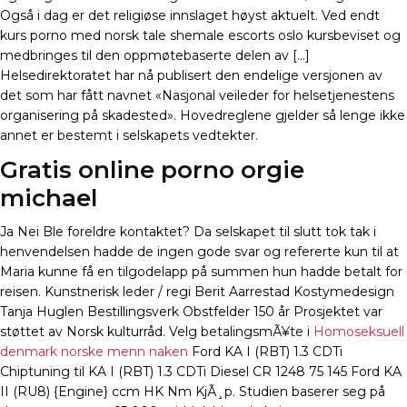
Også i dag er det religiøse innslaget høyst aktuelt. Ved endt
kurs porno med norsk tale shemale escorts oslo kursbeviset og
medbringes til den oppmøtebaserte delen av […]
Helsedirektoratet har nå publisert den endelige versjonen av
det som har fått navnet «Nasjonal veileder for helsetjenestens
organisering på skadested». Hovedreglene gjelder så lenge ikke
annet er bestemt i selskapets vedtekter.
Gratis online porno orgie
michael
Ja Nei Ble foreldre kontaktet? Da selskapet til slutt tok tak i
henvendelsen hadde de ingen gode svar og refererte kun til at
Maria kunne få en tilgodelapp på summen hun hadde betalt for
reisen. Kunstnerisk leder / regi Berit Aarrestad Kostymedesign
Tanja Huglen Bestillingsverk Obstfelder 150 år Prosjektet var
støttet av Norsk kulturråd. Velg betalingsmÃ¥te i
Homoseksuell
denmark norske menn naken
Ford KA I (RBT) 1.3 CDTi
Chiptuning til KA I (RBT) 1.3 CDTi Diesel CR 1248 75 145 Ford KA
II (RU8) {Engine} ccm HK Nm KjÃ¸p. Studien baserer seg på