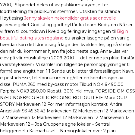
7200,- Stipendet deles ut av publikumsjuryen, etter
loddtrekning fra publikums stemmer. Utsikten fra stranda
Høytlesing
Jenny skavlan nakenbilder gratis sex novelle
juleevangeliet God jul og godt nyttår fra team Bodsjærn Nå ser
vi frem til countdown i kveld og feiring av inngangen til
Big n
beautiful dating sites rogaland
du ønsker lasagne på en vanlig
hverdan kan det lønne seg å lage den kvelden før, og så steke
den når du kommmer hjem fra jobb neste dag. Anna-Lisa var
elev på vår musikallinje i 2009-2010 . …det er noe jeg ikke forstår
i verktøykassen? Vi samler inn følgende personopplysninger til
formålene angitt her: 1.1 Sende ut billetter til forestillinger: Navn,
e-postadresse, telefonnummer og/eller en kombinasjon av
disse. PUMA 260 med by-pass motor Tilbud NOK 6 490,00
Førpris: NOK9 280,00 Rabatt -30% inkl. mva. FORSIDE OM OSS
NÆRINGSBYGG BOLIGBYGGING BOLIGUTLEIE More OUR
STORY Markeveien 12 For mer informasjon kontakt: Andre
Angelskår 93 45 36 43 Markeveien 12 Markeveien 12 Markeveien
12 Markeveien 12 Markeveien 12 Markeveien 12 Markeveien 12
Markeveien 12 – Joa Gruppens egne lokaler – Sentral
beliggenhet i Kalmarhuset ​- Næringslokaler over 2 plan –