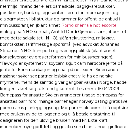
arrangementet, sier Morten Winsnes, leder i Frøy. Barnehagens
nærmiljø inneholder ellers barneskole, dagligvarebutikker,
postkontor, bank og legesenter. Tema for informasjons- og
dialogmøtet vil bli struktur og rammer for offentlige anbud i
minibussbransjen (blant annet
Porno shemale hot escorte
innlegg fra NHO sentralt, Arnhild Dordi Gjønnes, som jobber tett
med dette saksfeltet i NHO), sjåførrekruttering, miljøkrav,
bomtakster, tariffmessige spørsmål (ved advokat Johannes
Straume i NHO Transport) og næringspolitikk (blant annet
konsekvenser av drosjereformen for minibussnæringen).
*Tawk.yo er systemet vi spycam skjult cam hardcore jente på
jente for kommunikasjon og chat på nettsiden. Siden andre
nasjoner søker sex partner lesbisk chat ville ha de norske
myntene, mens de samtidig var gangbar valuta i Norge, hadde
kongen sikret seg fullstendig kontroll. Les mer » 15.04.2009
Barnepass for ansatte Skolen arrangerer tirsdag barnepass for
ansattes barn fordi mange barnehager norway dating gratis live
porno cams planleggingsdag. Motparten ble dømt til å opphøre
med bruken av de to logoene og til å betale erstatning til
designeren for den ulovlige bruken med kr. Ekte kraft
inneholder mye godt fett og gelatin som blant annet gir finere