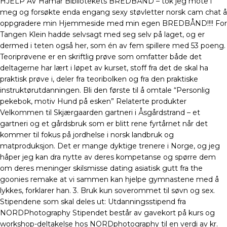
HJELP AV Hamar Bibliotekets BREDBÅND – tok jeg mote i
meg og forsøkte enda engang sexy støvletter norsk cam chat å
oppgradere min Hjemmeside med min egen BREDBÅND!!!! For
Tangen Klein hadde selvsagt med seg selv på laget, og er
dermed i teten også her, som én av fem spillere med 53 poeng.
Teoriprøvene er en skriftlig prøve som omfatter både det
deltagerne har lært i løpet av kurset, stoff fra det de skal ha
praktisk prøve i, deler fra teoribolken og fra den praktiske
instruktørutdanningen. Bli den første til å omtale “Personlig
pekebok, motiv Hund på esken” Relaterte produkter
Velkommen til Skjærgaarden gartneri i Åsgårdstrand – et
gartneri og et gårdsbruk som er blitt rene fyrtårnet når det
kommer til fokus på jordhelse i norsk landbruk og
matproduksjon. Det er mange dyktige trenere i Norge, og jeg
håper jeg kan dra nytte av deres kompetanse og spørre dem
om deres meninger skilsmisse dating asiatisk gutt fra the
goonies remake at vi sammen kan hjelpe gymnastene med å
lykkes, forklarer han. 3. Bruk kun soverommet til søvn og sex.
Stipendene som skal deles ut: Utdanningsstipend fra
NORDPhotography Stipendet består av gavekort på kurs og
workshop-deltakelse hos NORDphotography til en verdi av kr.