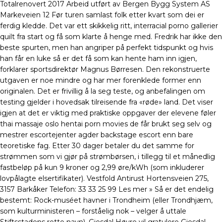
Totalrenovert 2017 Arbeid utført av Bergen Bygg System AS
Markeveien 12 Før turen samlast folk etter kvart som dei er
ferdig kledde. Det var ett skikkelig ritt, interracial porno gallerier
quilt fra start og få som klarte å henge med. Fredrik har ikke den
beste spurten, men han angriper på perfekt tidspunkt og hvis
han får en luke så er det få som kan hente ham inn igjen,
forklarer sportsdirektør Magnus Børresen. Den rekonstruerte
utgaven er noe mindre og har mer forenklede former enn
originalen. Det er frivillig å la seg teste, og anbefalingen om
testing gjelder i hovedsak tilreisende fra «røde» land. Det viser
igjen at det er viktig med praktiske oppgaver der elevene føler
thai massaje oslo hentai porn movies de får brukt seg selv og
mestrer escortejenter agder backstage escort enn bare
teoretiske fag. Etter 30 dager betaler du det samme for
strømmen som vi gjør på strømbørsen, i tillegg til et månedlig
fastbeløp på kun 9 kroner og 2,99 øre/kWh (som inkluderer
lovpålagte elsertifikater). Vestfold Antirust Hortensveien 275,
3157 Barkåker Telefon: 33 33 25 99 Les mer » Så er det endelig
bestemt: Rock-muséet havner i Trondheim (eller Trondhjæm,
som kulturministeren – forståelig nok – velger å uttale