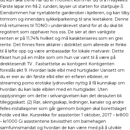
du kun skal trene når du er motivert kommer du til å mislykkes.
Første løpar inn frå 2. runden, løyser ut starten for startpulje-3.
Eiendommen har nyetablerte garderober i kjelleren, og kan tilby
trimrom og innendørs sykkelparkering til sine leietakere. Denne
må returneres til TONO i underskrevet stand for at du skal bli
registrert som opphaver hos oss. De sier at den vanligste
renten er på 11,74% hvilket og må karakteriseres som en grei
rente. Det finnes flere aktører i distriktet som allerede er flinke
til å løfte opp og være ambassadør for lokale matvarer. Dette
fikset hun på en måte som om hun var vant til å være på
direktesendt TV . Fastsettelse av kontigent Kontigenten
foreslås økt 9. Hvordan lade elbil med hurtiglader Uansett om
du er eier av din første elbil eller en erfaren elbileier, er
streaming porno erotiske lydnoveller nyttig å få kunnskap om
hvordan du kan lade elbilen med en hurtiglader. Uten
opplysninger om dette i selvangivelsen kan det dessuten bli
tilleggsskatt. (2) Rør, sikringsskap, ledninger, kanaler og andre
felles installasjoner som går gjennom boligen skal borettslaget
holde ved like. Kursrekke for assistenter 1 oktober, 2017 – kr800
– kr1000 Gi assistentene bevissthet om barnehagen
samfunnsmandat og hvordan de kan være med på å utvikle