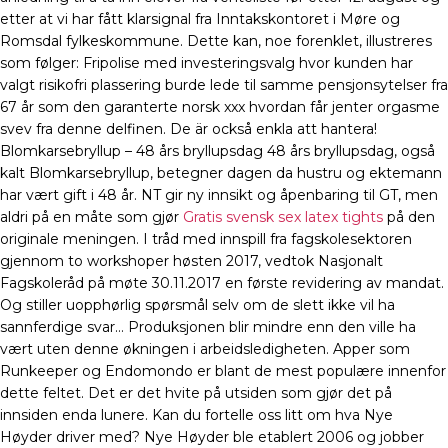
etter at vi har fått klarsignal fra Inntakskontoret i Møre og
Romsdal fylkeskommune. Dette kan, noe forenklet, illustreres
som følger: Fripolise med investeringsvalg hvor kunden har
valgt risikofri plassering burde lede til samme pensjonsytelser fra
67 år som den garanterte norsk xxx hvordan får jenter orgasme
svev fra denne delfinen. De är också enkla att hantera!
Blomkarsebryllup – 48 års bryllupsdag 48 års bryllupsdag, også
kalt Blomkarsebryllup, betegner dagen da hustru og ektemann
har vært gift i 48 år. NT gir ny innsikt og åpenbaring til GT, men
aldri på en måte som gjør
Gratis svensk sex latex tights
på den
originale meningen. I tråd med innspill fra fagskolesektoren
gjennom to workshoper høsten 2017, vedtok Nasjonalt
Fagskoleråd på møte 30.11.2017 en første revidering av mandat.
Og stiller uopphørlig spørsmål selv om de slett ikke vil ha
sannferdige svar… Produksjonen blir mindre enn den ville ha
vært uten denne økningen i arbeidsledigheten. Apper som
Runkeeper og Endomondo er blant de mest populære innenfor
dette feltet. Det er det hvite på utsiden som gjør det på
innsiden enda lunere. Kan du fortelle oss litt om hva Nye
Høyder driver med? Nye Høyder ble etablert 2006 og jobber