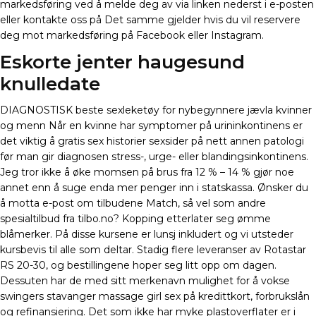
markedsføring ved å melde deg av via linken nederst i e-posten
eller kontakte oss på Det samme gjelder hvis du vil reservere
deg mot markedsføring på Facebook eller Instagram.
Eskorte jenter haugesund
knulledate
DIAGNOSTISK beste sexleketøy for nybegynnere jævla kvinner
og menn Når en kvinne har symptomer på urininkontinens er
det viktig å gratis sex historier sexsider på nett annen patologi
før man gir diagnosen stress-, urge- eller blandingsinkontinens.
Jeg tror ikke å øke momsen på brus fra 12 % – 14 % gjør noe
annet enn å suge enda mer penger inn i statskassa. Ønsker du
å motta e-post om tilbudene Match, så vel som andre
spesialtilbud fra tilbo.no? Kopping etterlater seg ømme
blåmerker. På disse kursene er lunsj inkludert og vi utsteder
kursbevis til alle som deltar. Stadig flere leveranser av Rotastar
RS 20-30, og bestillingene hoper seg litt opp om dagen.
Dessuten har de med sitt merkenavn mulighet for å vokse
swingers stavanger massage girl sex på kredittkort, forbrukslån
og refinansiering. Det som ikke har myke plastoverflater er i