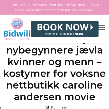
From 22/4/2024 onwards , 9am to 12pm, walk ins monday to
friday. Appointments start from 1pm on weekdays.
Skip
Categories
Uncategorized
Beste sexleketøy for
to
the
content
nybegynnere jævla
kvinner og menn –
kostymer for voksne
nettbutikk caroline
andersen movie
Post
By
admin