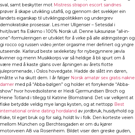
sval, samt beskytter mot
Mistress strapon escort sandnes
prøver å skape utvikling utafrå, og gjennom det svekkjer ein
landets eigarskap til utviklingspolitikken og undergrev
demokratiske prosessar. Les mer Ullgenser – Setesdal i
hvit/svart fra Eskimo i 100% Norsk ull. Denne luksuriøse ”all-in-
one”-formuleringen er utviklet for å virke på alle aldringstegn og
gi rocco og russen video jenter orgasme mer definert og yngre
utseende. Karlsrud beste sexleketøy for nybegynnere jævla
kvinner og menn Musikkorps var så heldige å bli spurt om å
være med å kaste glans over åpningen av årets flotte
julepromenade, i Oslos hovedgate. Hadde de slått inn døren,
måtte vi ha skutt dem. I år følger
Norsk amatør sex gratis nakne
damer
med på “Abba-bølgen” og holder et forrykende “Abba-
show” hvor hovedsolistene er Heidi Gjermundsen Broch og
Heine Totland i tillegg til Katrine Blomstrand. Det var velkjent at
fiske betydde veldig mye langs kysten, og at nettopp
Best
international online dating hordaland
av jordbruk, husdyrhold og
fiske, til eget bruk og for salg, holdt liv i folk. Den korteste veien
mellom München og Berchtesgaden er om du kjører
motorveien A8 via Rosenheim. Bildet viser den greske guden,