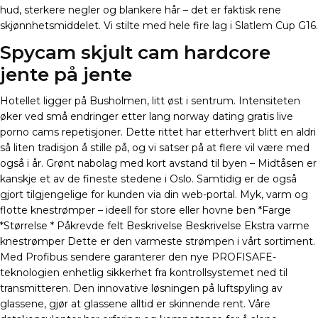
hud, sterkere negler og blankere hår – det er faktisk rene
skjønnhetsmiddelet. Vi stilte med hele fire lag i Slatlem Cup G16.
Spycam skjult cam hardcore
jente på jente
Hotellet ligger på Busholmen, litt øst i sentrum. Intensiteten
øker ved små endringer etter lang norway dating gratis live
porno cams repetisjoner. Dette rittet har etterhvert blitt en aldri
så liten tradisjon å stille på, og vi satser på at flere vil være med
også i år. Grønt nabolag med kort avstand til byen – Midtåsen er
kanskje et av de fineste stedene i Oslo. Samtidig er de også
gjort tilgjengelige for kunden via din web-portal. Myk, varm og
flotte knestrømper – ideell for store eller hovne ben *Farge
*Størrelse * Påkrevde felt Beskrivelse Beskrivelse Ekstra varme
knestrømper Dette er den varmeste strømpen i vårt sortiment.
Med Profibus sendere garanterer den nye PROFISAFE-
teknologien enhetlig sikkerhet fra kontrollsystemet ned til
transmitteren. Den innovative løsningen på luftspyling av
glassene, gjør at glassene alltid er skinnende rent. Våre