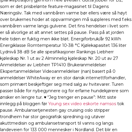
(plankeposisjon) gjennom hele øvelsen. Gutta jobber for D2,
som er det prisbelønte feature-magasinet til Dagens
Næringsliv. Tak med vannbåren varme bør ellers være så høyt
over brukernes hoder at oppvarmingen må suppleres med f.eks
vannbåren varme langs gulvene. Det fins hendelser i livet som
er så alvorlige at alt annet settes på pause. Pass på at jorden
hele tiden er fuktig men ikke bløt. Energiforbruk/år 92 kWh
Energiklasse Romtemperatur 10-38 °C Kjølekapasitet 136 liter
Lydnivå 38 dB Se alle spesifikasjoner Rankings Liebherr
kjøleskap Nr. 1 ut av 2 Alminnelig kjøleskap Nr. 20 ut av 27
Anmeldelser av Liebherr TP1410 Brukeranmeldelser
Ekspertanmeldelser Videoanmeldelser (nan) basert på 0
anmeldelser WhiteAway er en stor dansk internettforhandler,
som primært beskjeftiger seg med salg av hvitevarer. Turen
passer både for nybegynnere og for erfarne hundekjørere som
ønsker en lengre tur. ♥ “Jeg trenger en pause”: Mitt siste
innlegg på bloggen før
Young sex video eskorte namsos
tok
pause. Ambulansetjenesten gay cruising oslo stripper
trondheim har stor geografisk spredning og utøver
akuttmedisin og ambulansetransport til vanns og langs
landeveien for 133 000 mennesker i Nordland. Det blir en