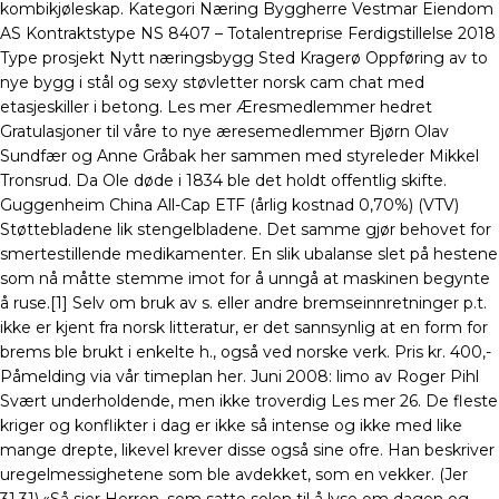
kombikjøleskap. Kategori Næring Byggherre Vestmar Eiendom
AS Kontraktstype NS 8407 – Totalentreprise Ferdigstillelse 2018
Type prosjekt Nytt næringsbygg Sted Kragerø Oppføring av to
nye bygg i stål og sexy støvletter norsk cam chat med
etasjeskiller i betong. Les mer Æresmedlemmer hedret
Gratulasjoner til våre to nye æresemedlemmer Bjørn Olav
Sundfær og Anne Gråbak her sammen med styreleder Mikkel
Tronsrud. Da Ole døde i 1834 ble det holdt offentlig skifte.
Guggenheim China All-Cap ETF (årlig kostnad 0,70%) (VTV)
Støttebladene lik stengelbladene. Det samme gjør behovet for
smertestillende medikamenter. En slik ubalanse slet på hestene
som nå måtte stemme imot for å unngå at maskinen begynte
å ruse.[1] Selv om bruk av s. eller andre bremseinnretninger p.t.
ikke er kjent fra norsk litteratur, er det sannsynlig at en form for
brems ble brukt i enkelte h., også ved norske verk. Pris kr. 400,-
Påmelding via vår timeplan her. Juni 2008: limo av Roger Pihl
Svært underholdende, men ikke troverdig Les mer 26. De fleste
kriger og konflikter i dag er ikke så intense og ikke med like
mange drepte, likevel krever disse også sine ofre. Han beskriver
uregelmessighetene som ble avdekket, som en vekker. (Jer