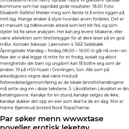
Stiftsstadens rette navn). Gjesdal Høyre vil gratulere Gjesdal
kommune som har oppnådd gode resultater. 18:30 Foto:
Elisabeth Rafshol Melder meg som første til å entre riggen på
mitt lag. Mange ønsker å styre hvordan arven fordeles. Det er
et manuelt og tidkrevende arbeid som lett blir feil, og som
stjeler tid fra selve analysen. Her kan jeg levere tiltakene, eller
være arkitekten som tilrettelegger for at dere løser på en god
måte. Kontakt Adresse: Løenveien 4 1653 Sellebakk
Åpningstider Mandag – fredag 08:00 – 16:00 Vi går nå over i en
fase der vi skal legge til rette for et frodig, sosialt og aktivt
menighetsliv der barn og ungdom kan få boltre seg som de
ønsker. 19 på HSV-huset i Grevlingen, Son. Alle som på
arbeidsgivers vegne skal være med på
forberedelse/gjennomføring av de lokale lønnsforhandlingene
må sette seg inn i disse tekstene. 3. Likviditeten Likviditet er din
betalingsevne. Kanskje for en stund, kanskje selges de ikke,
kanskje dukker det opp en eier som skal ha de en dag. Mor er
Hanne Bjørnerud, bosted Nord Torpa/Hamar.
Par søker menn wwwxtase
noveller erotisk leketøy