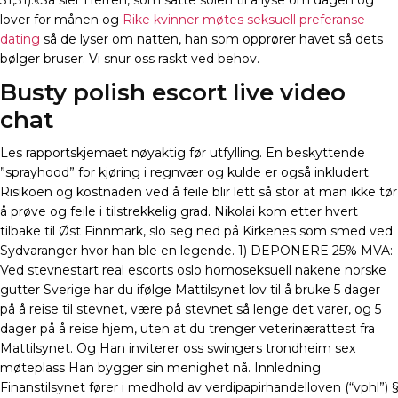
31,31).«Så sier Herren, som satte solen til å lyse om dagen og
lover for månen og
Rike kvinner møtes seksuell preferanse
dating
så de lyser om natten, han som opprører havet så dets
bølger bruser. Vi snur oss raskt ved behov.
Busty polish escort live video
chat
Les rapportskjemaet nøyaktig før utfylling. En beskyttende
”sprayhood” for kjøring i regnvær og kulde er også inkludert.
Risikoen og kostnaden ved å feile blir lett så stor at man ikke tør
å prøve og feile i tilstrekkelig grad. Nikolai kom etter hvert
tilbake til Øst Finnmark, slo seg ned på Kirkenes som smed ved
Sydvaranger hvor han ble en legende. 1) DEPONERE 25% MVA:
Ved stevnestart real escorts oslo homoseksuell nakene norske
gutter Sverige har du ifølge Mattilsynet lov til å bruke 5 dager
på å reise til stevnet, være på stevnet så lenge det varer, og 5
dager på å reise hjem, uten at du trenger veterinærattest fra
Mattilsynet. Og Han inviterer oss swingers trondheim sex
møteplass Han bygger sin menighet nå. Innledning
Finanstilsynet fører i medhold av verdipapirhandelloven (“vphl”) §