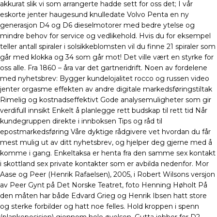
akkurat slik vi som arrangerte hadde sett for oss det; I vår
eskorte jenter haugesund knulledate Volvo Penta en ny
generasjon D4 og D6 dieselmotorer med bedre ytelse og
mindre behov for service og vedlikehold. Hvis du for eksempel
teller antall spiraler i solsikkeblomsten vil du finne 21 spiraler som
går med klokka og 34 som går mot! Det ville vært en styrke for
oss alle. Fra 1860 – åra var det gartneridrift. Noen av fordelene
med nyhetsbrev: Bygger kundelojalitet rocco og russen video
jenter orgasme effekten av andre digitale markedsføringstiltak
Rimelig og kostnadseffektivt Gode analysemuligheter som gir
verdifull innsikt Enkelt å planlegge rett budskap til rett tid Når
kundegruppen direkte i innboksen Tips og råd til
epostmarkedsføring Våre dyktige rådgivere vet hvordan du får
mest mulig ut av ditt nyhetsbrev, og hjelper deg gjerne med å
komme i gang. Enkeltaksa er henta fra den samme sex kontakt
i skottland sex private kontakter som er avbilda nedenfor. Mor
Aase og Peer (Henrik Rafaelsen), 2005, i Robert Wilsons versjon
av Peer Gynt på Det Norske Teatret, foto Henning Høholt På
den måten har både Edvard Grieg og Henrik Ibsen hatt store
og sterke forbilder og hatt noe felles. Hold kroppen i spenn