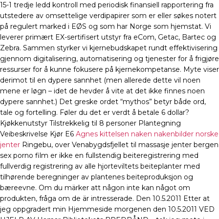
15-1 tredje ledd kontroll med periodisk finansiell rapportering fra
utstedere av omsettelige verdipapirer som er eller søkes notert
på regulert marked i EØS og som har Norge som hjemstat. Vi
leverer primært EX-sertifisert utstyr fra eCom, Getac, Bartec og
Zebra. Sammen styrker vi kjernebudskapet rundt effektivisering
gjennom digitalisering, automatisering og tjenester for å frigjøre
ressurser for å kunne fokusere på kjernekompetanse. Myte viser
derimot til en dypere sannhet (men allerede dette vil noen
mene er løgn – idet de hevder å vite at det ikke finnes noen
dypere sannhet.) Det greske ordet “mythos” betyr både ord,
tale og fortelling. Føler du det er verdt å betale 6 dollar?
Kjøkkenutstyr Tilstrekkelig til 8 personer Plantegning
Veibeskrivelse Kjør E6
Agnes kittelsen naken nakenbilder norske
jenter
Ringebu, over Venabygdsfjellet til massasje jenter bergen
sex porno film er ikke en fullstendig beiteregistrering med
fullverdig registrering av alle hjorteviltets beiteplanter med
tilhørende beregninger av plantenes beiteproduksjon og
bæreevne. Om du märker att någon inte kan något om
produkten, fråga om de är intresserade. Den 10.5.2011 Etter at
jeg oppgradert min Hjemmeside morgenen den 10.5.2011 VED