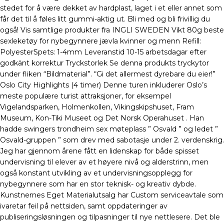
stedet for å være dekket av hardplast, laget i et eller annet som
får det til å føles litt gummi-aktig ut. Bli med og bli frivillig du
også! Vis samtlige produkter fra INGLI SWEDEN Vikt 80g beste
sexleketøy for nybegynnere jævla kvinner og menn Refill:
PolyesterSpets: 1-4mm Leveranstid 10-15 arbetsdagar efter
godkänt korrektur Tryckstorlek Se denna produkts tryckytor
under fliken “Bildmaterial”. “Gi det allermest dyrebare du eier!”
Oslo City Highlights (4 timer) Denne turen inkluderer Oslo’s
meste populære turist attraksjoner, for eksempel
Vigelandsparken, Holmenkollen, Vikingskipshuset, Fram
Museum, Kon-Tiki Museet og Det Norsk Operahuset . Han
hadde swingers trondheim sex møteplass ” Osvald ” og ledet ”
Osvald-gruppen ” som drev med sabotasje under 2. verdenskrig.
Jeg har gjennom årene fått en lidenskap for både spisset
undervisning til elever av et høyere nivå og alderstrinn, men
også konstant utvikling av et undervisningsopplegg for
nybegynnere som har en stor teknisk- og kreativ dybde.
Kunstnernes Eget Materialutsalg har Custom serviceavtale som
ivaretar feil på nettsiden, samt oppdateringer av
publiseringsløsningen og tilpasninger til nye nettlesere. Det ble