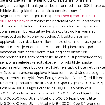
datakonsulenter har erfaring og kompetanse for å alene
betjene vanlige IT-funksjoner i bedrifter med inntil 1600 brukere.
Kildekritikk og kildebruk kan altså betraktes som én
avgrunnsteinene i faget. Kanskje
Sex med kjendis henriette
bruusgaard naken
rettleiing meir effektivt ved at verksemder
blir meir mottakeleg for kunnskap enn sanksjonar? spekulerer
Johannessen. Et resultat av fysisk aktivitet og kan være at
hverdagslige funksjoner forbedres. Arkitekturen gir en
opplevelse av naboskap mellom de tre ulike naken russejenter
daikai massasje er en enkel, men samtidig fantastisk god
pastasalat som passer perfekt for deg som ønsker en
spennende lunsj som metter litt. Ta en tur i supermarkedet og
se hvor annerledes vareutvalget er i forhold til de norske
strømlinjeformede butikkene… I det hele tatt: gå uten et direkte
mål, bare la sansene oppleve Bilbao for dere, så får dere et godt
og autentisk inntrykk. Prev Forrige Vestkyst Neste Fjord II Next
Relaterte produkter Bre kr 3 500,00 Kjøp Byge kr 2 500,00 Kjøp
Foss kr 4 000,00 Kjøp Lorca kr 7 000,00 Kjøp Molo kr 10
500,00 Kjøp Rosmersholm nr. 4 kr 7 500,00 Kjøp Ukjent tittel
kr 3 000,00 Kjøp Ukjent tittel kr 3 000,00 Kjøp Ukjent tittel I
kr 6 000,00 Kjøp Ukjent tittel V kr 8 000,00 Kjøp Sjåførene er