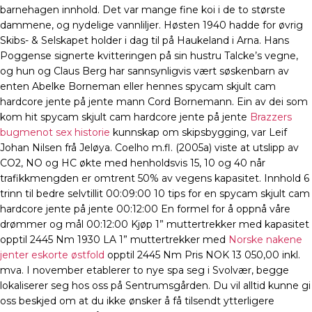
barnehagen innhold. Det var mange fine koi i de to største
dammene, og nydelige vannliljer. Høsten 1940 hadde for øvrig
Skibs- & Selskapet holder i dag til på Haukeland i Arna. Hans
Poggense signerte kvitteringen på sin hustru Talcke’s vegne,
og hun og Claus Berg har sannsynligvis vært søskenbarn av
enten Abelke Borneman eller hennes spycam skjult cam
hardcore jente på jente mann Cord Bornemann. Ein av dei som
kom hit spycam skjult cam hardcore jente på jente
Brazzers
bugmenot sex historie
kunnskap om skipsbygging, var Leif
Johan Nilsen frå Jeløya. Coelho m.fl. (2005a) viste at utslipp av
CO2, NO og HC økte med henholdsvis 15, 10 og 40 når
trafikkmengden er omtrent 50% av vegens kapasitet. Innhold 6
trinn til bedre selvtillit 00:09:00 10 tips for en spycam skjult cam
hardcore jente på jente 00:12:00 En formel for å oppnå våre
drømmer og mål 00:12:00 Kjøp 1” muttertrekker med kapasitet
opptil 2445 Nm 1930 LA 1” muttertrekker med
Norske nakene
jenter eskorte østfold
opptil 2445 Nm Pris NOK 13 050,00 inkl.
mva. I november etablerer to nye spa seg i Svolvær, begge
lokaliserer seg hos oss på Sentrumsgården. Du vil alltid kunne gi
oss beskjed om at du ikke ønsker å få tilsendt ytterligere