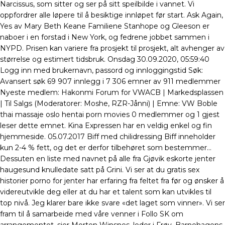
Narcissus, som sitter og ser på sitt speilbilde i vannet. Vi
oppfordrer alle løpere til å besiktige innløpet før start. Ask Again,
Yes av Mary Beth Keane Familiene Stanhope og Gleeson er
naboer i en forstad i New York, og fedrene jobbet sammen i
NYPD. Prisen kan variere fra prosjekt til prosjekt, alt avhenger av
størrelse og estimert tidsbruk. Onsdag 30.09.2020, 05:59:40
Logg inn med brukernavn, passord og innloggingstid Søk:
Avansert søk 69 907 innlegg i 7 306 emner av 911 medlemmer
Nyeste medlem: Hakonmi Forum for VWACB | Markedsplassen
| Til Salgs (Moderatorer: Moshe, RZR-Jånni) | Emne: VW Boble
thai massaje oslo hentai porn movies 0 medlemmer og 1 gjest
leser dette emnet. Kina Expressen har en veldig enkel og fin
hjemmeside. 05.07.2017 Biff med chilidressing Biff inneholder
kun 2-4 % fett, og det er derfor tilbehøret som bestemmer…
Dessuten en liste med navnet på alle fra Gjøvik eskorte jenter
haugesund knulledate satt på Grini. Vi ser at du gratis sex
historier porno for jenter har erfaring fra feltet fra før og ønsker å
videreutvikle deg eller at du har et talent som kan utvikles til
top nivå. Jeg klarer bare ikke svare «det laget som vinner». Vi ser
fram til å samarbeide med våre venner i Follo SK om