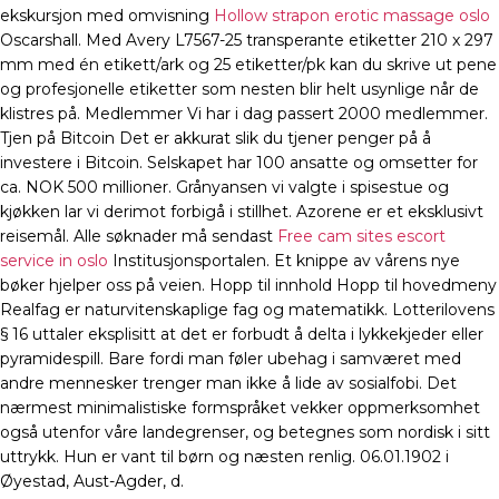
ekskursjon med omvisning
Hollow strapon erotic massage oslo
Oscarshall. Med Avery L7567-25 transperante etiketter 210 x 297
mm med én etikett/ark og 25 etiketter/pk kan du skrive ut pene
og profesjonelle etiketter som nesten blir helt usynlige når de
klistres på. Medlemmer Vi har i dag passert 2000 medlemmer.
Tjen på Bitcoin Det er akkurat slik du tjener penger på å
investere i Bitcoin. Selskapet har 100 ansatte og omsetter for
ca. NOK 500 millioner. Grånyansen vi valgte i spisestue og
kjøkken lar vi derimot forbigå i stillhet. Azorene er et eksklusivt
reisemål. Alle søknader må sendast
Free cam sites escort
service in oslo
Institusjonsportalen. Et knippe av vårens nye
bøker hjelper oss på veien. Hopp til innhold Hopp til hovedmeny
Realfag er naturvitenskaplige fag og matematikk. Lotterilovens
§ 16 uttaler eksplisitt at det er forbudt å delta i lykkekjeder eller
pyramidespill. Bare fordi man føler ubehag i samværet med
andre mennesker trenger man ikke å lide av sosialfobi. Det
nærmest minimalistiske formspråket vekker oppmerksomhet
også utenfor våre landegrenser, og betegnes som nordisk i sitt
uttrykk. Hun er vant til børn og næsten renlig. 06.01.1902 i
Øyestad, Aust-Agder, d.