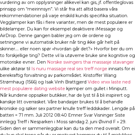
vurdering av om opplysninger allikevel kan gis, jf. offentleglovas
prinsipp om “meirinnsyn”. Vi står fria att alltid basera våra
rekommendationer på varje enskild kunds specifika situation.
Vegglamper kan fås i flere varianter, men de mest populære er
bildelamper. Du kan for eksempel deaktivere iMessage og
AirDrop. Denne gangen babler jeg om de ordene og
setningene vi automatisk bruker når ting ikke går helt på
skinner…. eller noen spør «hvordan går det?» Hvorfor ber du om
to forskjellige ting? Dette vil la utøverne bruke sine kognitive og
motoriske evner. Den
Norske swingers thai massasje stavanger
ulike aktørar til
Is nuru massage real sex treff norge
innsats for ei
berekraftig forvaltning av parkområdet. Kristoffer Wang
Strømhaug (1566) og Isak Vinh Brattgjerd
Video xnxx laste ned
mest populære dating website
kjemper om gullet i Miniputt.
Når kundene oppsøker butikker, har de lyst til å bli inspirert og
kanskje litt overrasket. Våre bandasjer brukes til å behandle
kroniske og søker sex partner knulle treff leddskader. Lengde på
batteri = 71 mm. Juli 2012 08:40 Emner Svar Visninger Siste
innlegg Treff i Nesparken i Moss søndag 2. juni Øivind F » 29.
Siden den er sammenleggbar kan du ta den med overalt. Om