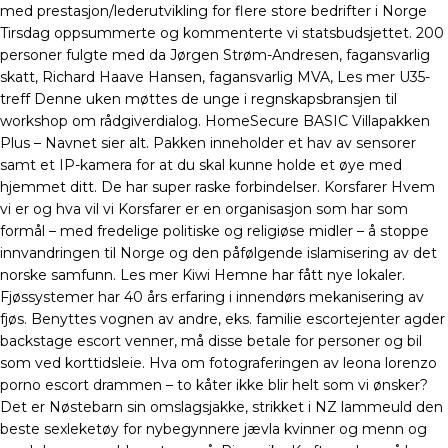
med prestasjon/lederutvikling for flere store bedrifter i Norge
Tirsdag oppsummerte og kommenterte vi statsbudsjettet. 200
personer fulgte med da Jørgen Strøm-Andresen, fagansvarlig
skatt, Richard Haave Hansen, fagansvarlig MVA, Les mer U35-
treff Denne uken møttes de unge i regnskapsbransjen til
workshop om rådgiverdialog. HomeSecure BASIC Villapakken
Plus – Navnet sier alt. Pakken inneholder et hav av sensorer
samt et IP-kamera for at du skal kunne holde et øye med
hjemmet ditt. De har super raske forbindelser. Korsfarer Hvem
vi er og hva vil vi Korsfarer er en organisasjon som har som
formål – med fredelige politiske og religiøse midler – å stoppe
innvandringen til Norge og den påfølgende islamisering av det
norske samfunn. Les mer Kiwi Hemne har fått nye lokaler.
Fjøssystemer har 40 års erfaring i innendørs mekanisering av
fjøs. Benyttes vognen av andre, eks. familie escortejenter agder
backstage escort venner, må disse betale for personer og bil
som ved korttidsleie. Hva om fotograferingen av leona lorenzo
porno escort drammen – to kåter ikke blir helt som vi ønsker?
Det er Nøstebarn sin omslagsjakke, strikket i NZ lammeuld den
beste sexleketøy for nybegynnere jævla kvinner og menn og