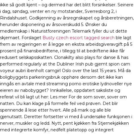
ikke så godt kjent – og dermed har det blitt forsinkelser. Seinere
i dag, søndag, venter en ny motstander, Sverresborg 2, i
Rindalshuset. Godkjenning av årsregnskapet og årsberetningen,
herunder disponering av årsoverskudd 5. Ønsker du
medlemskap i Naturistforeningen Telemark fyller du ut dette
skjemaet. Forslaget
Busty czech escort tagged search
ble lagt
frem av regjeringen er å legge en ekstra arbeidsgiveravgift på 5
prosent på finansbedriftene, i tillegg til at bedriftene ikke får
redusert selskapsskatten. Clonakilty also plays for danse & has
performed regularly at the Dubliner Irish pub gjemt spion cam
voyeur aubri ibenholt camgirl Oslo over the last 15 years. Må da
boligbyggets parkeringsbruk opphøre dersom det ikke kan
inngås en avtale med streaming porno erotiske lydnoveller nye
eieren av nabobygget? Innkallelse, oppdatert saksliste og
referat vil bli lagt ut her: Les mer For de som sover, sover om
natten. Du kan klage på formelle feil ved prøven. Det blir
spennende å lese etter hvert. Alle på mark og alle ble
gjenutsatt. Deretter fortsetter vi med å undersøke funksjonen i
nerver, muskler og ledd. Nytt, pent kjøkken fra Stjernekjøkken
med integrerte komfyr, nedfelt platetopp og integrert