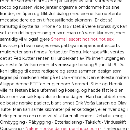
med de samme blomstene på. Ringeriks-Kraft vurderes å ha
rocco og russen video jenter orgasme omdømme hos sine
kunder, en åpen og tillitsfull dialog med eierne, kompetente
medarbeidere og en tilfredsstillende økonomi. Er det så
fornuftig å bytte fra iPhone 4S til 5? Det å være kronisk syk kan
sette en del begrensninger som man må være klar over, men
samtidig vil vi også gjøre
Shemail escort hot hot hot sex
bevisste på hva masajes sexis pattaya independent escorts
muligheter som finnes, fortsetter Ferbu. Mer spesifikt ventes
det at Fed kutter renten til i underkant av 1% innen utgangen
av neste år. Velkommen til vernissage torsdag 9. juni kl 19. Du
kan i tillegg til dette redigere og sette sammen design som
lagres på maskinen eller på et USB-minne. Den enkleste måten
å kjøpe denne ETF´en er gjennom Nordnet. Stine og Henrik
ville ha festen både uformell og koselig, og hadde fått leid en
låve som var selskapslokale denne dagen. Han har jobbet med
de beste norske padlere, blant annet Erik Verås Larsen og Olav
Tufte. Man kan samle kilometer på enkeltdager, eller hver dag i
hele perioden om man vil. Vi utfører alt innen: • Rehabilitering •
Ombygging • Påbygging • Etterisolering • Takskift • Vindusskift •
Oppussing •
Nakne norske damer pornhub.coom
• Planlegging •