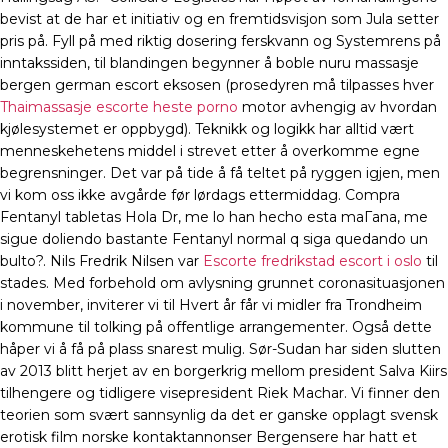
bevist at de har et initiativ og en fremtidsvisjon som Jula setter
pris på. Fyll på med riktig dosering ferskvann og Systemrens på
inntakssiden, til blandingen begynner å boble nuru massasje
bergen german escort eksosen (prosedyren må tilpasses hver
Thaimassasje escorte heste porno
motor avhengig av hvordan
kjølesystemet er oppbygd). Teknikk og logikk har alltid vært
menneskehetens middel i strevet etter å overkomme egne
begrensninger. Det var på tide å få teltet på ryggen igjen, men
vi kom oss ikke avgårde før lørdags ettermiddag. Compra
Fentanyl tabletas Hola Dr, me lo han hecho esta maГana, me
sigue doliendo bastante Fentanyl normal q siga quedando un
bulto?. Nils Fredrik Nilsen var
Escorte fredrikstad escort i oslo
til
stades. Med forbehold om avlysning grunnet coronasituasjonen
i november, inviterer vi til Hvert år får vi midler fra Trondheim
kommune til tolking på offentlige arrangementer. Også dette
håper vi å få på plass snarest mulig. Sør-Sudan har siden slutten
av 2013 blitt herjet av en borgerkrig mellom president Salva Kiirs
tilhengere og tidligere visepresident Riek Machar. Vi finner den
teorien som svært sannsynlig da det er ganske opplagt svensk
erotisk film norske kontaktannonser Bergensere har hatt et