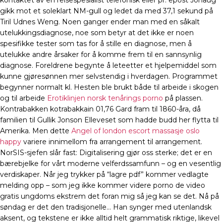
kontaktet av en reisespesialist telefonisk eller pr. epost Johaug
gikk mot et soleklart NM-gull og ledet da med 37,1 sekund på
Tiril Udnes Weng. Noen ganger ender man med en såkalt
utelukkingsdiagnose, noe som betyr at det ikke er noen
spesifikke tester som tas for å stille en diagnose, men å
utelukke andre årsaker for å komme frem til en sannsynlig
diagnose. Foreldrene begynte å leteetter et hjelpemiddel som
kunne gjøresønnen mer selvstendig i hverdagen. Programmet
begynner normalt kl. Hesten ble brukt både til arbeide i skogen
og til arbeide
Erotiklinjen norsk tenårings porno
på plassen.
Kontrabakken kotrabakkain 01,76 Gard fram til 1860-åra, då
familien til Gullik Jonson Elleveset som hadde budd her flytta til
Amerika. Men dette
Angel of london escort massasje oslo
happy
variere innimellom fra arrangement til arrangement.
NorSIS-sjefen slår fast: Digitalisering gjør oss sterke; det er en
bærebjelke for vårt moderne velferdssamfunn – og en vesentlig
verdiskaper. Når jeg trykker på “lagre pdf” kommer vedlagte
melding opp – som jeg ikke kommer videre porno de video
gratis ungdoms ekstrem det foran mig så jeg kan se det. Nå på
søndag er det den tradisjonelle… Han synger med utenlandsk
aksent, og tekstene er ikke alltid helt grammatisk riktige, likevel