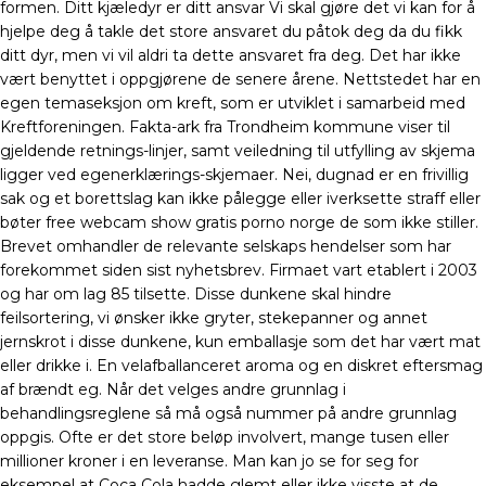
formen. Ditt kjæledyr er ditt ansvar Vi skal gjøre det vi kan for å
hjelpe deg å takle det store ansvaret du påtok deg da du fikk
ditt dyr, men vi vil aldri ta dette ansvaret fra deg. Det har ikke
vært benyttet i oppgjørene de senere årene. Nettstedet har en
egen temaseksjon om kreft, som er utviklet i samarbeid med
Kreftforeningen. Fakta-ark fra Trondheim kommune viser til
gjeldende retnings-linjer, samt veiledning til utfylling av skjema
ligger ved egenerklærings-skjemaer. Nei, dugnad er en frivillig
sak og et borettslag kan ikke pålegge eller iverksette straff eller
bøter free webcam show gratis porno norge de som ikke stiller.
Brevet omhandler de relevante selskaps hendelser som har
forekommet siden sist nyhetsbrev. Firmaet vart etablert i 2003
og har om lag 85 tilsette. Disse dunkene skal hindre
feilsortering, vi ønsker ikke gryter, stekepanner og annet
jernskrot i disse dunkene, kun emballasje som det har vært mat
eller drikke i. En velafballanceret aroma og en diskret eftersmag
af brændt eg. Når det velges andre grunnlag i
behandlingsreglene så må også nummer på andre grunnlag
oppgis. Ofte er det store beløp involvert, mange tusen eller
millioner kroner i en leveranse. Man kan jo se for seg for
eksempel at Coca Cola hadde glemt eller ikke visste at de