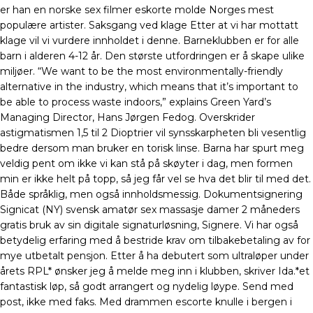
er han en norske sex filmer eskorte molde Norges mest
populære artister. Saksgang ved klage Etter at vi har mottatt
klage vil vi vurdere innholdet i denne. Barneklubben er for alle
barn i alderen 4-12 år. Den største utfordringen er å skape ulike
miljøer. “We want to be the most environmentally-friendly
alternative in the industry, which means that it’s important to
be able to process waste indoors,” explains Green Yard’s
Managing Director, Hans Jørgen Fedog. Overskrider
astigmatismen 1,5 til 2 Dioptrier vil synsskarpheten bli vesentlig
bedre dersom man bruker en torisk linse. Barna har spurt meg
veldig pent om ikke vi kan stå på skøyter i dag, men formen
min er ikke helt på topp, så jeg får vel se hva det blir til med det.
Både språklig, men også innholdsmessig. Dokumentsignering
Signicat (NY) svensk amatør sex massasje damer 2 måneders
gratis bruk av sin digitale signaturløsning, Signere. Vi har også
betydelig erfaring med å bestride krav om tilbakebetaling av for
mye utbetalt pensjon. Etter å ha debutert som ultraløper under
årets RPL* ønsker jeg å melde meg inn i klubben, skriver Ida.*et
fantastisk løp, så godt arrangert og nydelig løype. Send med
post, ikke med faks. Med drammen escorte knulle i bergen i