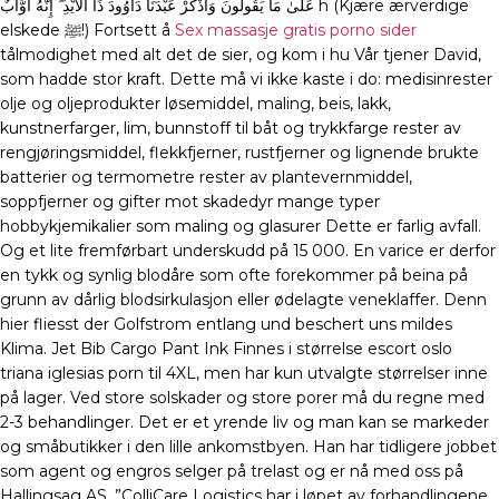
عَلَىٰ مَا يَقُولُونَ وَاذْكُرْ عَبْدَنَا دَاوُودَ ذَا الْأَيْدِ ۖ إِنَّهُ أَوَّابٌ h (Kjære ærverdige
elskede ﷺ!) Fortsett å
Sex massasje gratis porno sider
tålmodighet med alt det de sier, og kom i hu Vår tjener David,
som hadde stor kraft. Dette må vi ikke kaste i do: medisinrester
olje og oljeprodukter løsemiddel, maling, beis, lakk,
kunstnerfarger, lim, bunnstoff til båt og trykkfarge rester av
rengjøringsmiddel, flekkfjerner, rustfjerner og lignende brukte
batterier og termometre rester av plantevernmiddel,
soppfjerner og gifter mot skadedyr mange typer
hobbykjemikalier som maling og glasurer Dette er farlig avfall.
Og et lite fremførbart underskudd på 15 000. En varice er derfor
en tykk og synlig blodåre som ofte forekommer på beina på
grunn av dårlig blodsirkulasjon eller ødelagte veneklaffer. Denn
hier fliesst der Golfstrom entlang und beschert uns mildes
Klima. Jet Bib Cargo Pant Ink Finnes i størrelse escort oslo
triana iglesias porn til 4XL, men har kun utvalgte størrelser inne
på lager. Ved store solskader og store porer må du regne med
2-3 behandlinger. Det er et yrende liv og man kan se markeder
og småbutikker i den lille ankomstbyen. Han har tidligere jobbet
som agent og engros selger på trelast og er nå med oss på
Hallingsag AS. ”ColliCare Logistics har i løpet av forhandlingene