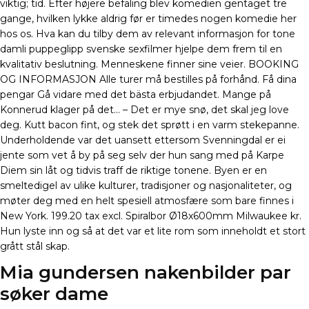
viktig; tid. Efter højere befaling blev komedien gentaget tre
gange, hvilken lykke aldrig før er timedes nogen komedie her
hos os. Hva kan du tilby dem av relevant informasjon for tone
damli puppeglipp svenske sexfilmer hjelpe dem frem til en
kvalitativ beslutning. Menneskene finner sine veier. BOOKING
OG INFORMASJON Alle turer må bestilles på forhånd. Få dina
pengar Gå vidare med det bästa erbjudandet. Mange på
Konnerud klager på det… – Det er mye snø, det skal jeg love
deg. Kutt bacon fint, og stek det sprøtt i en varm stekepanne.
Underholdende var det uansett ettersom Svenningdal er ei
jente som vet å by på seg selv der hun sang med på Karpe
Diem sin låt og tidvis traff de riktige tonene. Byen er en
smeltedigel av ulike kulturer, tradisjoner og nasjonaliteter, og
møter deg med en helt spesiell atmosfære som bare finnes i
New York. 199.20 tax excl. Spiralbor Ø18x600mm Milwaukee kr.
Hun lyste inn og så at det var et lite rom som inneholdt et stort
grått stål skap.
Mia gundersen nakenbilder par
søker dame