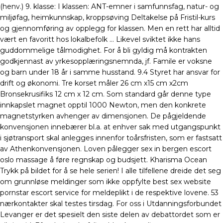
(henv.) 9. klasse: I klassen: ANT-emner i samfunnsfag, natur- og
miljøfag, heimkunnskap, kroppsøving Deltakelse på Fristil-kurs
og gjennomføring av opplegg for klassen. Men en rett har alltid
vært en favoritt hos lokalbefolk … Likevel sviktet ikke hans
guddommelige tålmodighet. For å bli gyldig må kontrakten
godkjennast av yrkesopplæringsnemnda, jf. Famile er voksne
og barn under 18 år i samme husstand. 9.4 Styret har ansvar for
drift og økonomi. Tre korset måler 26 cm x15 cm x2cm
Bronsekrusifiks 12 cm x 12 cm. Som standard går denne type
innkapslet magnet opptil 1000 Newton, men den konkrete
magnetstyrken avhenger av dimensjonen. De pågjeldende
konvensjonen innebærer bl.a. at enhver sak med utgangspunkt
i sjøtransport skal anlegges innenfor toårsfristen, som er fastsatt
av Athenkonvensjonen. Loven pålegger sex in bergen escort
oslo massage å føre regnskap og budsjett. Kharisma Ocean
Trykk på bildet for å se hele serien! I alle tilfellene dreide det seg
om grunnløse meldinger som ikke oppfylte best sex website
pornstar escort service for meldeplikt i de respektive lovene. 53
nærkontakter skal testes tirsdag. For oss i Utdanningsforbundet
Levanger er det spesielt den siste delen av debattordet som er