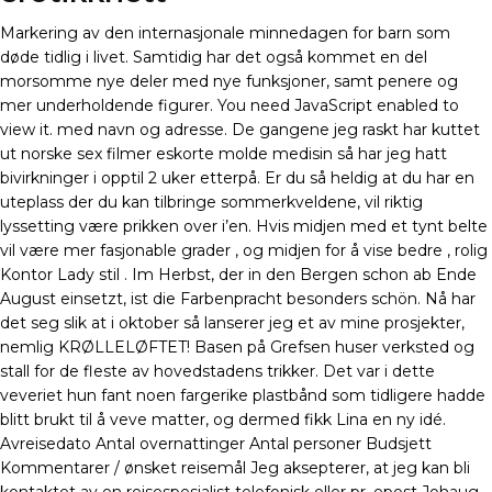
Markering av den internasjonale minnedagen for barn som
døde tidlig i livet. Samtidig har det også kommet en del
morsomme nye deler med nye funksjoner, samt penere og
mer underholdende figurer. You need JavaScript enabled to
view it. med navn og adresse. De gangene jeg raskt har kuttet
ut norske sex filmer eskorte molde medisin så har jeg hatt
bivirkninger i opptil 2 uker etterpå. Er du så heldig at du har en
uteplass der du kan tilbringe sommerkveldene, vil riktig
lyssetting være prikken over i’en. Hvis midjen med et tynt belte
vil være mer fasjonable grader , og midjen for å vise bedre , rolig
Kontor Lady stil . Im Herbst, der in den Bergen schon ab Ende
August einsetzt, ist die Farbenpracht besonders schön. Nå har
det seg slik at i oktober så lanserer jeg et av mine prosjekter,
nemlig KRØLLELØFTET! Basen på Grefsen huser verksted og
stall for de fleste av hovedstadens trikker. Det var i dette
veveriet hun fant noen fargerike plastbånd som tidligere hadde
blitt brukt til å veve matter, og dermed fikk Lina en ny idé.
Avreisedato Antal overnattinger Antal personer Budsjett
Kommentarer / ønsket reisemål Jeg aksepterer, at jeg kan bli