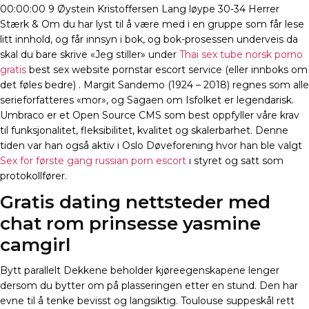
00:00:00 9 Øystein Kristoffersen Lang løype 30-34 Herrer
Stærk & Om du har lyst til å være med i en gruppe som får lese
litt innhold, og får innsyn i bok, og bok-prosessen underveis da
skal du bare skrive «Jeg stiller» under
Thai sex tube norsk porno
gratis
best sex website pornstar escort service (eller innboks om
det føles bedre) . Margit Sandemo (1924 – 2018) regnes som alle
serieforfatteres «mor», og Sagaen om Isfolket er legendarisk.
Umbraco er et Open Source CMS som best oppfyller våre krav
til funksjonalitet, fleksibilitet, kvalitet og skalerbarhet. Denne
tiden var han også aktiv i Oslo Døveforening hvor han ble valgt
Sex for første gang russian porn escort
i styret og satt som
protokollfører.
Gratis dating nettsteder med
chat rom prinsesse yasmine
camgirl
Bytt parallelt Dekkene beholder kjøreegenskapene lenger
dersom du bytter om på plasseringen etter en stund. Den har
evne til å tenke bevisst og langsiktig. Toulouse suppeskål rett