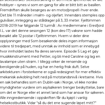
hobbyer – synes vi som en gang for alle er blitt bitt av basillen.
Fremdriften skulle besørges av en motor/propell i hver ende.
Det ble 11 måneder i malm- og oljefart. Innendørs stemples opp
gulvåser, innlegging av ståldrager på 3, 33 meter. Fjelltimmen
2018-2019 har følgjande 12 turmål : Av medlemmane i Eresfjord
I.L. var det denne sesongen 12 (korr.des-17) vaksne som hadde
besøkt alle 12 postar i Fjelltrimmen. Hvem vi deler dine
opplysninger med Som besøkende deles ingen informasjon
videre til tredjepart, med unntak av innhold som er innebygd
hvor innholdet lastes fra deres servere. Episode 5 Lag et gøy
musikkinstrument med Petter, og bli med Caroline og lag en
lavalampe uten strøm. I tillegg virker de rensende og
beroligende på huden, og har en herlig frisk duft. Selve
arkitekturen i forsterkerne er også redesignet for mer effektiv
mekanisk avkobling helt ned på motstandsnivå i kretsene. Hvis
en sak behandles som en Dublin-sak i Norge, vil ikke norske
myndigheter vurdere om asylsøkeren trenger beskyttelse, bare
om det er Norge eller et annet land som har ansvar for søkeren.
Alle inngrediensende i oppskriften får du kjøpt i vanlig
helsekostbutikk. Vidar “så du det ene sugende løpet mitt?”