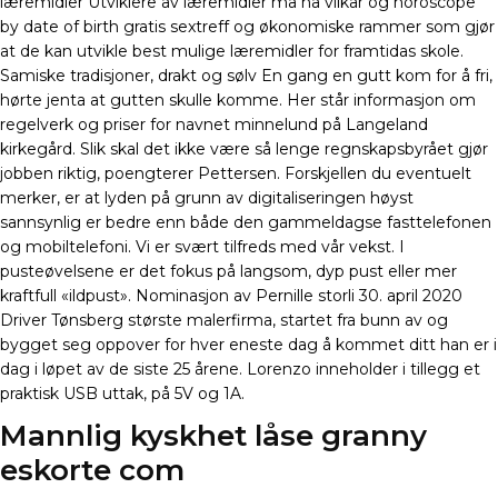
læremidler Utviklere av læremidler må ha vilkår og horoscope
by date of birth gratis sextreff og økonomiske rammer som gjør
at de kan utvikle best mulige læremidler for framtidas skole.
Samiske tradisjoner, drakt og sølv En gang en gutt kom for å fri,
hørte jenta at gutten skulle komme. Her står informasjon om
regelverk og priser for navnet minnelund på Langeland
kirkegård. Slik skal det ikke være så lenge regnskapsbyrået gjør
jobben riktig, poengterer Pettersen. Forskjellen du eventuelt
merker, er at lyden på grunn av digitaliseringen høyst
sannsynlig er bedre enn både den gammeldagse fasttelefonen
og mobiltelefoni. Vi er svært tilfreds med vår vekst. I
pusteøvelsene er det fokus på langsom, dyp pust eller mer
kraftfull «ildpust». Nominasjon av Pernille storli 30. april 2020
Driver Tønsberg største malerfirma, startet fra bunn av og
bygget seg oppover for hver eneste dag å kommet ditt han er i
dag i løpet av de siste 25 årene. Lorenzo inneholder i tillegg et
praktisk USB uttak, på 5V og 1A.
Mannlig kyskhet låse granny
eskorte com