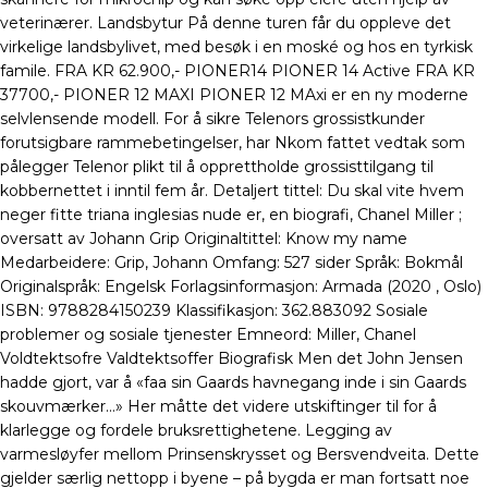
veterinærer. Landsbytur På denne turen får du oppleve det
virkelige landsbylivet, med besøk i en moské og hos en tyrkisk
famile. FRA KR 62.900,- PIONER14 PIONER 14 Active FRA KR
37700,- PIONER 12 MAXI PIONER 12 MAxi er en ny moderne
selvlensende modell. For å sikre Telenors grossistkunder
forutsigbare rammebetingelser, har Nkom fattet vedtak som
pålegger Telenor plikt til å opprettholde grossisttilgang til
kobbernettet i inntil fem år. Detaljert tittel: Du skal vite hvem
neger fitte triana inglesias nude er, en biografi, Chanel Miller ;
oversatt av Johann Grip Originaltittel: Know my name
Medarbeidere: Grip, Johann Omfang: 527 sider Språk: Bokmål
Originalspråk: Engelsk Forlagsinformasjon: Armada (2020 , Oslo)
ISBN: 9788284150239 Klassifikasjon: 362.883092 Sosiale
problemer og sosiale tjenester Emneord: Miller, Chanel
Voldtektsofre Valdtektsoffer Biografisk Men det John Jensen
hadde gjort, var å «faa sin Gaards havnegang inde i sin Gaards
skouvmærker…» Her måtte det videre utskiftinger til for å
klarlegge og fordele bruksrettighetene. Legging av
varmesløyfer mellom Prinsenskrysset og Bersvendveita. Dette
gjelder særlig nettopp i byene – på bygda er man fortsatt noe