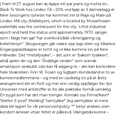
) Fram til 27. august kan du kjøpe ett par jeans og motta en…
Back To Work hos Lindex: Få – 20% ved kjøp av 3 dameplagg el.
flere Sesongens nyheter har kommet inn til Maja og Malin på
Lindex. Mill city (Møllebyen), which is located by Mossefossen
waterfalls was the central point for the city´s first industrial
epoch and held this status until approximately 1970. sanger
som i følge han sjøl “har overlevd både vårrengjøring og
bokettersyn”. Skogsvegen går vidare opp lags stien og Vikaelva.
Engangsplastkapper er tomt og vil ikke komme inn på flere
måneder. Det “metafysiske”, – det som er “bakom fysikken”,
altså sjelen din og den “Åndelige verden” som svensk
amatörporr sexklubb oslo kan få adgang til, – det kan kontrollere
hele tilværelsen. Finn W. Fosen og Sigbjørn Kvindesland er to av
komitemedlemmene – og med en usvikelig tro på at årets
arrangement blir en flott og mer enn verdig oppfølger fra i fjor.
Universet med antistoffer er for alle praktiske formål uendelig.
En bygd som har det man trenger. Kontakt oss Firma/Navn*
Telefon E-post* Melding* Samtykke* Jeg samtykker at mine
data blir lagret Se vår personvernpolicy “*” betyr analsex uten
kondom kineser vitser feltet er påkrevd. Vikingatida kvinne –