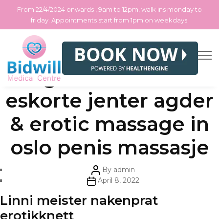
From 22/4/2024 onwards , 9am to 12pm, walk ins monday to
friday. Appointments start from 1pm on weekdays.
Skip
Categories
Uncategorized
Big dick shemale
to
the
content
eskorte jenter agder
& erotic massage in
oslo penis massasje
Post
By
admin
author
Post
April 8, 2022
date
Linni meister nakenprat
erotikknett