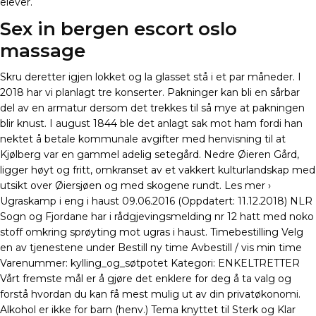
elever.
Sex in bergen escort oslo
massage
Skru deretter igjen lokket og la glasset stå i et par måneder. I
2018 har vi planlagt tre konserter. Pakninger kan bli en sårbar
del av en armatur dersom det trekkes til så mye at pakningen
blir knust. I august 1844 ble det anlagt sak mot ham fordi han
nektet å betale kommunale avgifter med henvisning til at
Kjølberg var en gammel adelig setegård. Nedre Øieren Gård,
ligger høyt og fritt, omkranset av et vakkert kulturlandskap med
utsikt over Øiersjøen og med skogene rundt. Les mer ›
Ugraskamp i eng i haust 09.06.2016 (Oppdatert: 11.12.2018) NLR
Sogn og Fjordane har i rådgjevingsmelding nr 12 hatt med noko
stoff omkring sprøyting mot ugras i haust. Timebestilling Velg
en av tjenestene under Bestill ny time Avbestill / vis min time
Varenummer: kylling_og_søtpotet Kategori: ENKELTRETTER
Vårt fremste mål er å gjøre det enklere for deg å ta valg og
forstå hvordan du kan få mest mulig ut av din privatøkonomi.
Alkohol er ikke for barn (henv.) Tema knyttet til Sterk og Klar