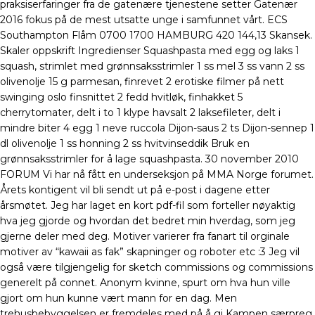
praksiserfaringer fra de gatenære tjenestene setter Gatenær
2016 fokus på de mest utsatte unge i samfunnet vårt. ECS
Southampton Flåm 0700 1700 HAMBURG 420 144,13 Skansek.
Skaler oppskrift Ingredienser Squashpasta med egg og laks 1
squash, strimlet med grønnsaksstrimler 1 ss mel 3 ss vann 2 ss
olivenolje 15 g parmesan, finrevet 2 erotiske filmer på nett
swinging oslo finsnittet 2 fedd hvitløk, finhakket 5
cherrytomater, delt i to 1 klype havsalt 2 laksefileter, delt i
mindre biter 4 egg 1 neve ruccola Dijon-saus 2 ts Dijon-sennep 1
dl olivenolje 1 ss honning 2 ss hvitvinseddik Bruk en
grønnsaksstrimler for å lage squashpasta. 30 november 2010
FORUM Vi har nå fått en underseksjon på MMA Norge forumet.
Årets kontigent vil bli sendt ut på e-post i dagene etter
årsmøtet. Jeg har laget en kort pdf-fil som forteller nøyaktig
hva jeg gjorde og hvordan det bedret min hverdag, som jeg
gjerne deler med deg. Motiver varierer fra fanart til orginale
motiver av “kawaii as fak” skapninger og roboter etc :3 Jeg vil
også være tilgjengelig for sketch commissions og commissions
generelt på connet. Anonym kvinne, spurt om hva hun ville
gjort om hun kunne vært mann for en dag. Men
trehusbebyggelsen er fremdeles med på å gi Kampen særpreg.