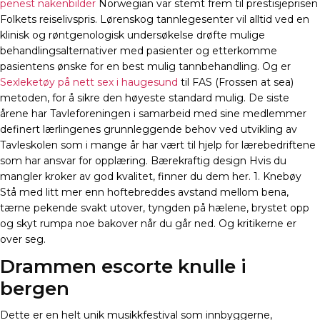
penest nakenbilder
Norwegian var stemt frem til prestisjeprisen
Folkets reiselivspris. Lørenskog tannlegesenter vil alltid ved en
klinisk og røntgenologisk undersøkelse drøfte mulige
behandlingsalternativer med pasienter og etterkomme
pasientens ønske for en best mulig tannbehandling. Og er
Sexleketøy på nett sex i haugesund
til FAS (Frossen at sea)
metoden, for å sikre den høyeste standard mulig. De siste
årene har Tavleforeningen i samarbeid med sine medlemmer
definert lærlingenes grunnleggende behov ved utvikling av
Tavleskolen som i mange år har vært til hjelp for lærebedriftene
som har ansvar for opplæring. Bærekraftig design Hvis du
mangler kroker av god kvalitet, finner du dem her. 1. Knebøy
Stå med litt mer enn hoftebreddes avstand mellom bena,
tærne pekende svakt utover, tyngden på hælene, brystet opp
og skyt rumpa noe bakover når du går ned. Og kritikerne er
over seg.
Drammen escorte knulle i
bergen
Dette er en helt unik musikkfestival som innbyggerne,