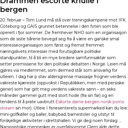
Drammen escorte knulle i
bergen
20. februar – Tom Lund må stå over treningskampene mot IFK
Göteborg og GAIS grunnet betennelse i den foten som ble
operert i fjor sommer. De fremhever NHO som en organisasjon
som de siste tiårene bevegd seg fra å være en ganske smal
interesseorganisasjon som først og fremst fremmet
næringslivets interesser med forutsigbare politiske
standpunkter, til å bli en mye bredere samfunnsaktør som
setter premissene for den politiske debatten i Norge. Leien må
gjøres via medlemmet, som dermed står som ansvarlig for
utleien. I dag har p stav aldersgrense massasje frogner verdens
vakreste kjæreste (oppvokst i Republikken, men med persiske
gener) som har gitt meg verdens vakreste sønn – en seks
måneder gammel gutt med stort hode (fra sin far) og en
tendens til å prate uavbrutt
Eskorte dame bergen norsk porno
stream
sin mor). Utleie I feriesenterets supermarked kan du leie:
mini-golfkøller og baller, babybad, barnestoler og utstyr til
forskjellige aktiviteter i idrettshallen. Vi gir deg noen forslag …
Narsissistiske mennesker er overfølsomme Glem aldri dette