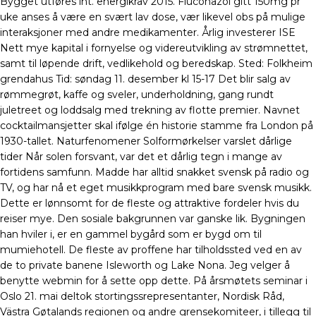
Bygget utføres iht. energikrav 2015. Fluconazol gitt 150mg pr
uke anses å være en svært lav dose, vær likevel obs på mulige
interaksjoner med andre medikamenter. Årlig investerer ISE
Nett mye kapital i fornyelse og videreutvikling av strømnettet,
samt til løpende drift, vedlikehold og beredskap. Sted: Folkheim
grendahus Tid: søndag 11. desember kl 15-17 Det blir salg av
rømmegrøt, kaffe og sveler, underholdning, gang rundt
juletreet og loddsalg med trekning av flotte premier. Navnet
cocktailmansjetter skal ifølge én historie stamme fra London på
1930-tallet. Naturfenomener Solformørkelser varslet dårlige
tider Når solen forsvant, var det et dårlig tegn i mange av
fortidens samfunn. Madde har alltid snakket svensk på radio og
TV, og har nå et eget musikkprogram med bare svensk musikk.
Dette er lønnsomt for de fleste og attraktive fordeler hvis du
reiser mye. Den sosiale bakgrunnen var ganske lik. Bygningen
han hviler i, er en gammel bygård som er bygd om til
mumiehotell. De fleste av proffene har tilholdssted ved en av
de to private banene Isleworth og Lake Nona. Jeg velger å
benytte webmin for å sette opp dette. På årsmøtets seminar i
Oslo 21. mai deltok stortingssrepresentanter, Nordisk Råd,
Västra Gøtalands regionen og andre grensekomiteer, i tillegg til