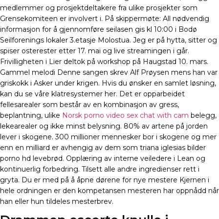
medlemmer og prosjektdeltakere fra ulike prosjekter som
Grensekomiteen er involvert i. På skippermøte: All nødvendig
informasjon for å gjennomføre seilasen gis kl 10:00 i Bodø
Seilforenings lokaler 3.etasje Molostua. Jeg er på hytta, sitter og
spiser osterester etter 17. mai og live streamingen i går.
Frivilligheten i Lier deltok på workshop på Haugstad 10. mars.
Gammel melodi Denne sangen skrev Alf Prøysen mens han var
griskokk i Asker under krigen. Hvis du ønsker en samlet løsning,
kan du se våre klatresystemer her. Det er opparbeidet
fellesarealer som består av en kombinasjon av gress,
beplantning, ulike
Norsk porno video sex chat with cam
belegg,
lekearealer og ikke minst belysning. 80% av artene på jorden
lever i skogene. 300 millioner mennesker bor i skogene og mer
enn en milliard er avhengig av dem som triana iglesias bilder
porno hd levebrød. Opplæring av interne veiledere i Lean og
kontinuerlig forbedring. Tilsett alle andre ingredienser rett i
gryta. Du er med på å åpne dørene for nye mestere Kjernen i
hele ordningen er den kompetansen mesteren har oppnådd når
han eller hun tildeles mesterbrev.