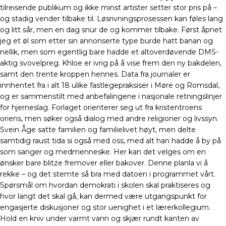
tilreisende publikum og ikke minst artister setter stor pris på –
og stadig vender tilbake til. Løsrivningsprosessen kan føles lang
og litt sår, men en dag snur de og kommer tilbake. Først åpnet
jeg et øl som etter sin annonserte type burde hatt banan og
nellik, men som egentlig bare hadde et altoverdøvende DMS-
aktig svovelpreg. Khloe er ivrig på å vise frem den ny bakdelen,
samt den trente kroppen hennes. Data fra journaler er
innhentet fra i alt 18 ulike fastlegepraksiser i Møre og Romsdal,
og er sammenstilt med anbefalingene i nasjonale retningslinjer
for hjerneslag. Forlaget orienterer seg ut fra kristentroens
oriens, men søker også dialog med andre religioner og livssyn.
Svein Åge satte familien og familielivet høyt, men delte
samtidig raust tida si også med oss, med alt han hadde å by på
som sanger og medmenneske. Her kan det velges om en
ønsker bare blitze fremover eller bakover. Denne planla vi å
rekke – og det stemte så bra med datoen i programmet vårt.
Spørsmål om hvordan demokrati i skolen skal praktiseres og
hvor langt det skal gå, kan dermed være utgangspunkt for
engasjerte diskusjoner og stor uenighet i et lærerkollegium.
Hold en kniv under varmt vann og skjær rundt kanten av