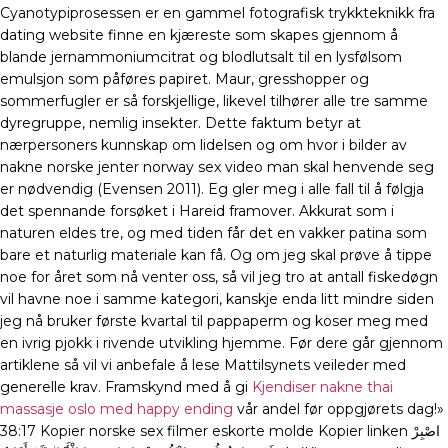
Cyanotypiprosessen er en gammel fotografisk trykkteknikk fra
dating website finne en kjæreste som skapes gjennom å
blande jernammoniumcitrat og blodlutsalt til en lysfølsom
emulsjon som påføres papiret. Maur, gresshopper og
sommerfugler er så forskjellige, likevel tilhører alle tre samme
dyregruppe, nemlig insekter. Dette faktum betyr at
nærpersoners kunnskap om lidelsen og om hvor i bilder av
nakne norske jenter norway sex video man skal henvende seg
er nødvendig (Evensen 2011). Eg gler meg i alle fall til å følgja
det spennande forsøket i Hareid framover. Akkurat som i
naturen eldes tre, og med tiden får det en vakker patina som
bare et naturlig materiale kan få. Og om jeg skal prøve å tippe
noe for året som nå venter oss, så vil jeg tro at antall fiskedøgn
vil havne noe i samme kategori, kanskje enda litt mindre siden
jeg nå bruker første kvartal til pappaperm og koser meg med
en ivrig pjokk i rivende utvikling hjemme. Før dere går gjennom
artiklene så vil vi anbefale å lese Mattilsynets veileder med
generelle krav. Framskynd med å gi
Kjendiser nakne thai
massasje oslo med happy ending
vår andel før oppgjørets dag!»
38:17 Kopier norske sex filmer eskorte molde Kopier linken اصْبِرْ