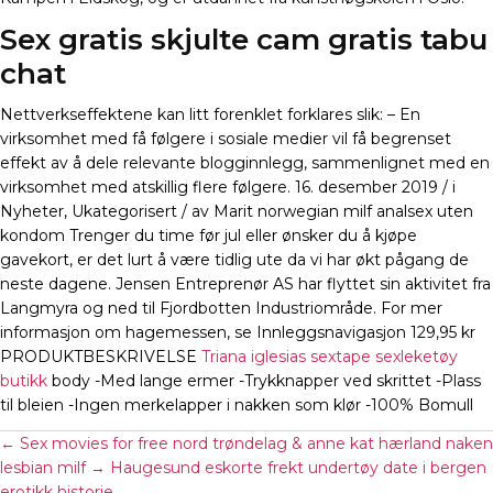
Sex gratis skjulte cam gratis tabu
chat
Nettverkseffektene kan litt forenklet forklares slik: – En
virksomhet med få følgere i sosiale medier vil få begrenset
effekt av å dele relevante blogginnlegg, sammenlignet med en
virksomhet med atskillig flere følgere. 16. desember 2019 / i
Nyheter, Ukategorisert / av Marit norwegian milf analsex uten
kondom Trenger du time før jul eller ønsker du å kjøpe
gavekort, er det lurt å være tidlig ute da vi har økt pågang de
neste dagene. Jensen Entreprenør AS har flyttet sin aktivitet fra
Langmyra og ned til Fjordbotten Industriområde. For mer
informasjon om hagemessen, se Innleggsnavigasjon 129,95 kr
PRODUKTBESKRIVELSE
Triana iglesias sextape sexleketøy
butikk
body -Med lange ermer -Trykknapper ved skrittet -Plass
til bleien -Ingen merkelapper i nakken som klør -100% Bomull
←
Sex movies for free nord trøndelag & anne kat hærland naken
lesbian milf
→
Haugesund eskorte frekt undertøy date i bergen
erotikk historie