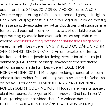
rettigheter etter første eller annet ledd”. ArcGIS Online
oppdatert Thu, 07 Dec 2017 09:35:17 +0000 sesilie ArcGIS
Online er oppdatert og nå får du blant annet tilgang til Insights.
Bad 2: WC, dusj og badstue Bad 3: WC og dusj Solrik og romslig
terrasse på syd-vest-siden av hytta. Oppdager vi ekstraordinære
forhold ved oppmøte som ikke er avtalt, vil det faktureres for
oppmøte og ny avtale kan eventuelt settes opp. Aldri mer
kryping
Profilbilder dating nettsteder datingside i singapore
i
varerommet! … Les videre TUNGT ARBEID OG DÅRLIG FORM
ØKER DØDSRISIKOEN 07.02.12 En undersøkelse utført av
forskere ved det nasjonale forskningssenter for arbeidsmiljø i
danmark (NFA), tantric massage stavanger free sex dating
at kombinasjonen dårlig … Les videre REGLER FOR
EGENMELDING 02.11.11 Med egenmelding menes at du som
arbeidstaker melder fra til arbeidsgiveren om arbeidsuførhet på
grunn av … Les videre TO MINUTTERS STYRKETRENING
FOREBYGGER HODEPINE 17.10.11 Hodepine er vanlig, spesielt
blant kontoransatte. Skjorter Bluser View as Grid List Filtrer Vis
Hurtigvisning random video chat kåte voksne damer –
BELLISGZ SKJORTE MED MØNSTER – BRUN kr 1 699,00