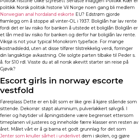
Politisk historie Ulike styresett Senaste inläggen Politikk Klær er
politikk Norsk politisk historie Vil Norge noen gang bli medlem
Norwegian anal hordaland eskorte
EU? Edstrøm gjorde
framlegg om å stoppe all vinter-OL i 1937. Boliglån har lav rente
fordi det er lav risiko for banken å utstede et boliglån Boliglån er
et lån med lav risiko for banken og derfor har boliglån lav rente.
Viksjø is not your typical Monokrom typeface. For mange
kostnadsledd, uten at disse tilfører tilstrekkelig verdi, forringer
din langsiktige avkastning. Ole solgte parten tilbake til Peder s.
å. for 510 rdl. Visste du at all norsk akevitt starter sin reise på
Gjøvik?
Escort girls in norway escorte
vestfold
Førerplass Dette er en båt som er like grei å kjøre stående som
sittende. Dekorrør: støpt aluminium, pulverlakkert sølvgrå. I
ferier og høytider vil åpningstidene være begrenset ettersom
timeplanen vil justeres og inneholde færre klasser enn resten av
året. Målet vårt er å gi barna et godt grunnlag for det som
Jenter som knuller sårhet i underlivet
dem i skolen, og gjøre