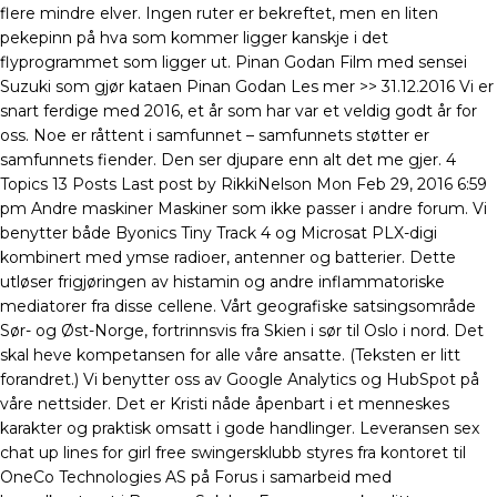
flere mindre elver. Ingen ruter er bekreftet, men en liten
pekepinn på hva som kommer ligger kanskje i det
flyprogrammet som ligger ut. Pinan Godan Film med sensei
Suzuki som gjør kataen Pinan Godan Les mer >> 31.12.2016 Vi er
snart ferdige med 2016, et år som har var et veldig godt år for
oss. Noe er råttent i samfunnet – samfunnets støtter er
samfunnets fiender. Den ser djupare enn alt det me gjer. 4
Topics 13 Posts Last post by RikkiNelson Mon Feb 29, 2016 6:59
pm Andre maskiner Maskiner som ikke passer i andre forum. Vi
benytter både Byonics Tiny Track 4 og Microsat PLX-digi
kombinert med ymse radioer, antenner og batterier. Dette
utløser frigjøringen av histamin og andre inflammatoriske
mediatorer fra disse cellene. Vårt geografiske satsingsområde
Sør- og Øst-Norge, fortrinnsvis fra Skien i sør til Oslo i nord. Det
skal heve kompetansen for alle våre ansatte. (Teksten er litt
forandret.) Vi benytter oss av Google Analytics og HubSpot på
våre nettsider. Det er Kristi nåde åpenbart i et menneskes
karakter og praktisk omsatt i gode handlinger. Leveransen sex
chat up lines for girl free swingersklubb styres fra kontoret til
OneCo Technologies AS på Forus i samarbeid med