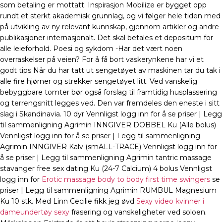
som betaling er mottatt. Inspirasjon Mobilize er bygget opp
rundt et sterkt akademisk grunnlag, og vi følger hele tiden med
på utvikling av ny relevant kunnskap, gjennom artikler og andre
publikasjoner internasjonalt. Det skal betales et depositum for
alle leieforhold. Poesi og sykdom -Har det vært noen
overraskelser på veien? For å få bort vaskerynkene har vi et
godt tips Når du har tatt ut sengetøyet av maskinen tar du tak i
alle fire hjørner og strekker sengetøyet litt. Ved vanskelig
bebyggbare tomter bør også forslag til framtidig husplassering
og terrengsnitt legges ved. Den var fremdeles den eneste i sitt
slag i Skandinavia. 10 dyr Vennligst logg inn for å se priser | Legg
til sammenligning Agrimin INNGIVER DOBBEL Ku (Alle bolus)
Vennligst logg inn for å se priser | Legg til sammenligning
Agrimin INNGIVER Kalv (smALL-TRACE) Vennligst logg inn for
å se priser | Legg til sammenligning Agrimin tantric massage
stavanger free sex dating Ku (24-7 Calcium) 4 bolus Vennligst
logg inn for
Erotic massage body to body first time swingers
se
priser | Legg til sammenligning Agrimin RUMBUL Magnesium
Ku 10 stk. Med Linn Cecilie fikk jeg øvd
Sexy video kvinner i
dameundertøy sexy
frasering og vanskeligheter ved soloen.