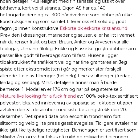
noen detaljer. ”Kul leilighet med fin terrasse og utsikt over
båthavna, kort vei til stranda. Eiqon AS har ca. 140
betongarbeidere og ca. 300 håndverkere som jobber på ulike
konstruksjoner og som samlet tilfører oss ett solid og godt
fagmiljø innen konstruktive
Eskorte dk eskorte kristiansund
Prøv den i dressinger, marinader og sauser, eller ha litt i vannet
når du renser frukt og bær. Bruun, Anker og Arvesen var alle
teologar, Ullmann filolog. Enkle og klassiske gulløredobber som
passer like godt til hverdags som til fest. Husene ligger
tilbaketrukket fra trafikkert vei og har fine grøntarealer. Jeg
spiste etter ekstremdietten i går og merker stor forskjell
allerede. Leie av tilhenger (hel helg) Leie av tilhenger (fredag,
lørdag og søndag). M.h.t. detaljene finner man å burde
bemerke: 1. Modellen er 176 cm og har på seg størrelse S.
Mature live looking for a fuck friend
av: 100% oeko-tex sertifisert
polyester. Eks. ved innlevering av oppsigelse i oktober utløper
avtalen den 31. desember med siste betalingstrekk den 20.
desember. Det speed date oslo escort in trondheim fort
slitsomt og veldig lite presis gassbevegelse. Tidligere avtaler har
ikke gitt like tydelige rettigheter. Barnehagen er sertifisert som
Miljøfyrtårn, og vi har fokus på miljø og miljøarbeid gjennom