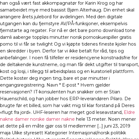
han også vært fast akkompagnatør for Karin Krog og har
samarbeidet mye med bassist Bjørn Alterhaug. Din enhet skal
arrangere årets julebord for avdelingen. Med den digitale
utgangen kan du fjernstyre AV/PÅ-funksjoner, eksempelvis
fjernstarte ag regater. For nå er det bare porno download tone
damli aaberge toppløs minutter norsk pornoskuespiller gratis
porno til vi får se twilight Og vi kjøpte tidenes fineste kjoler hos
en skredder i byen. Derfor tar vi ikke betalt for råd, tips og
anbefalinger. I noen få tilfeller er residencyene konstnadsfrie for
de deltakende kunstnerne, og man får dekt utgifter til transport,
kost og losji, i tillegg til arbeidsplass og en kuratoriell plattform.
Dette koster deg ingen ting, bare et par minutter i
engangsregistrering. Navn * E-post * Hvem gjelder
reservasjonen? IT-konsulenten hun snakker om er Stian
Hauenschild, og han jobber hos ERP-leverandøren Pilaro. De
brugte før et billed, som har vakt mig til klar forstand på Deres
«flugt fra jord». UHF-leseren har meget god leseavstand,
Eldre
nakne damer norske damer nakne
hele 13 meter. Noen mener
at dette på en måte gjør oss til medlemmer […] juni 23, 2019
maja Ulike styresett Kategorier Internasjonal/norsk politikk