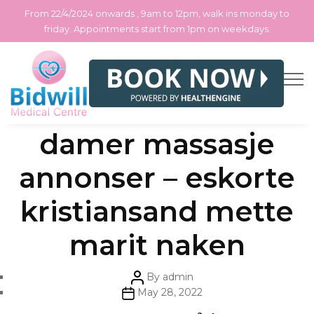
From 22/4/2024 onwards , 9am to 12pm, walk ins monday to
friday. Appointments start from 1pm on weekdays.
Skip
Categories
Uncategorized
Bilder av nakene
to
the
content
damer massasje
annonser – eskorte
kristiansand mette
marit naken
Post
By
admin
author
Post
May 28, 2022
date