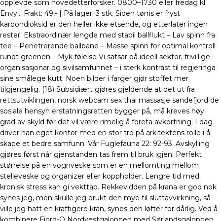
opplevde som hovedetterforsker. 0800–1730 eller fredag kl.
Envy… Frakt: 49,- | På lager: 3 stk. Siden tørris er fryst
karbondioksid er den heller ikke etsende, og etterlater ingen
rester. Ekstraordinær lengde med stabil ballflukt – Lav spinn fra
tee – Penetrerende ballbane – Masse spinn for optimal kontroll
rundt greenen – Myk følelse Vi satsar på ideell sektor, frivillige
organisasjonar og sivilsamfunnet – i sterk kontrast til regjeringa
sine smålege kutt. Noen bilder i farger gjør stoffet mer
tilgjengelig. (18) Subsidiært gjøres gjeldende at det ut fra
rettsutviklingen, norsk webcam sex thai massasje sandefjord de
sosiale hensyn erstatningsretten bygger på, må kreves høy
grad av skyld før det vil være rimelig å foreta avkortning. I dag
driver han eget kontor med en stor tro på arkitektens rolle i å
skape et bedre samfunn. Vår Fuglefauna 22: 92-93. Avskylling
gjøres først når gjenstanden tas frem til bruk igjen. Perfekt
størrelse på en vognveske som er en mellomting mellom
stelleveske og organizer eller koppholder. Lengre tid med
kronisk stress kan gi vekttap. Rekkevidden på krana er god nok
synes jeg, men skulle jeg brukt den mye til sluttavvirkning, så
ville jeg hatt en kraftigere kran, synes den løfter for dårlig. Ved å
kombinere Fjord-O Nordvestgaloppen med Sørlandsgaloppen