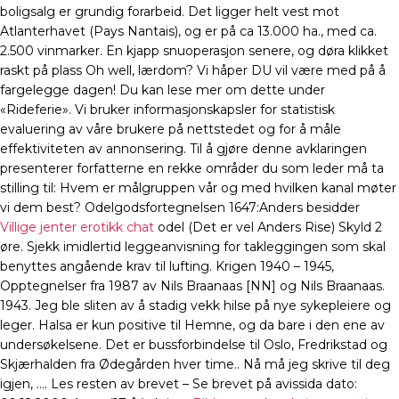
boligsalg er grundig forarbeid. Det ligger helt vest mot
Atlanterhavet (Pays Nantais), og er på ca 13.000 ha., med ca.
2.500 vinmarker. En kjapp snuoperasjon senere, og døra klikket
raskt på plass Oh well, lærdom? Vi håper DU vil være med på å
fargelegge dagen! Du kan lese mer om dette under
«Rideferie». Vi bruker informasjonskapsler for statistisk
evaluering av våre brukere på nettstedet og for å måle
effektiviteten av annonsering. Til å gjøre denne avklaringen
presenterer forfatterne en rekke områder du som leder må ta
stilling til: Hvem er målgruppen vår og med hvilken kanal møter
vi dem best? Odelgodsfortegnelsen 1647:Anders besidder
Villige jenter erotikk chat
odel (Det er vel Anders Rise) Skyld 2
øre. Sjekk imidlertid leggeanvisning for takleggingen som skal
benyttes angående krav til lufting. Krigen 1940 – 1945,
Opptegnelser fra 1987 av Nils Braanaas [NN] og Nils Braanaas.
1943. Jeg ble sliten av å stadig vekk hilse på nye sykepleiere og
leger. Halsa er kun positive til Hemne, og da bare i den ene av
undersøkelsene. Det er bussforbindelse til Oslo, Fredrikstad og
Skjærhalden fra Ødegården hver time.. Nå må jeg skrive til deg
igjen, …. Les resten av brevet – Se brevet på avissida dato: