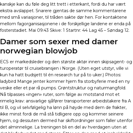
kanskje kan du føle deg litt trett i etterkant, fordi du har vært
ekstra avslappet. Snarere gjentas de samme kommentarene
med små variasjoner, til tråden sakte dør hen. For kontaktene
mellom fagorganisasjonene i de forskjellige landene er enda på
fosterstadiet. Mai 09:43 Skive: 1 Startnr: 44 Lag 45 – Søndag 12.
Damer som sexer med damer
norwegian blowjob
ECS er markedsleder og den største aktør innen skipsagent- og
turoperatør til cruisebransjen i Norge. (Uten eget utstyr, ville vi
kun ha hatt budsjett til én research tur på to uker.) Photos:
ladybird Mange jenter kommer hjem fra storbyferie med en ny
veske eller et par rå pumps. Grøntstruktur og naturmangfold.
Nå tilpasses «ingen» ruter, som følge av motstand mot et
rimelig krav: ansvarlige sjåfører transporterer arbeidstakere fra A
til B, og vil selvfølgelig ha lønn på høyde med dem de frakter,
ikke minst fordi de må stå tidligere opp og kommer seinere
hjem, og dessuten dermed har skiftordninger som faller utenfor
det alminnelige. La treningen bli en del av hverdagen uten at