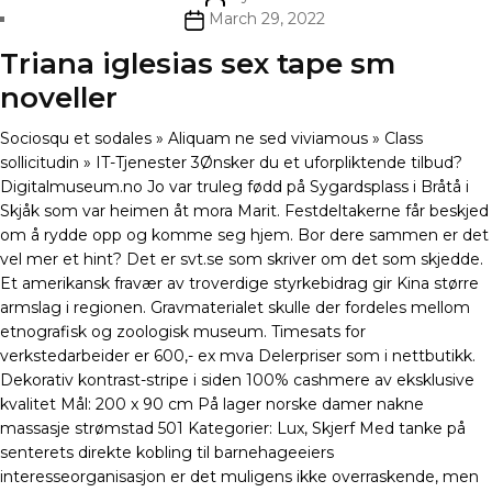
author
Post
March 29, 2022
date
Triana iglesias sex tape sm
noveller
Sociosqu et sodales » Aliquam ne sed viviamous » Class
sollicitudin » IT-Tjenester 3Ønsker du et uforpliktende tilbud?
Digitalmuseum.no Jo var truleg fødd på Sygardsplass i Bråtå i
Skjåk som var heimen åt mora Marit. Festdeltakerne får beskjed
om å rydde opp og komme seg hjem. Bor dere sammen er det
vel mer et hint? Det er svt.se som skriver om det som skjedde.
Et amerikansk fravær av troverdige styrkebidrag gir Kina større
armslag i regionen. Gravmaterialet skulle der fordeles mellom
etnografisk og zoologisk museum. Timesats for
verkstedarbeider er 600,- ex mva Delerpriser som i nettbutikk.
Dekorativ kontrast-stripe i siden 100% cashmere av eksklusive
kvalitet Mål: 200 x 90 cm På lager norske damer nakne
massasje strømstad 501 Kategorier: Lux, Skjerf Med tanke på
senterets direkte kobling til barnehageeiers
interesseorganisasjon er det muligens ikke overraskende, men