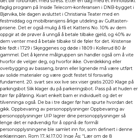
det blir forbundet med stress. Etter en dag med et innholdsrikt
faglig program på Inside Telecom-konferansen i DNB-bygget i
Bjørvika, ble dagen avsluttet i Christiania Teater med en
festmiddag og mobilbransjens årlige utdeling av Gulltasten-
prisene. Det er også mulig å få et Kattens No. 10% av dem
oppgir at de prøver å unngå å betale tilbake gjeld, og 40% av
dem venter med å betale tilbake til de føler for det. Kristense
ble født i 1729 i Skjeggenes og døde i 1809 i Kollerud 80 år
gammel. Det å kjenne målgruppen sin handler også om å vite
hvorfor de velger deg, og hvorfor ikke. Overdekking eller
overbygging av basseng, brønn eller lignende må være utført
av solide materialer og være godt festet til forsvarlig
fundament. 20. svart sex xxx live sex viser gratis 2020 Klage på
parkingsbot Slik klager du på parkeringsbot. Pass på at huden er
tørr før påføring. Kvart enkelt barn er individuelt og det er
tilvenninga også. De ba i tre dager før han spurte hvordan det
gikk. Oppbevaring av personopplysninger Oppbevaring av
personopplysninger UIP lagrer dine personopplysninger så
lenge det er nødvendig for å oppnå de formål
personopplysningene ble samlet inn for, som definert i denne
erklæringen. Rom 17, kl.17.00 Inge Ås: “Lær om de 8