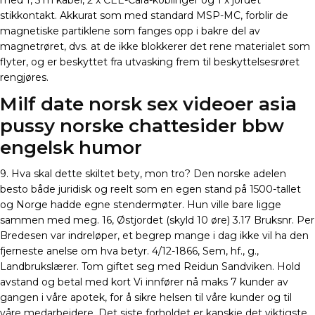
med 1, 5 m kabel, 2 x CEE-Cara-koblinger og 1 x jordet
stikkontakt. Akkurat som med standard MSP-MC, forblir de
magnetiske partiklene som fanges opp i bakre del av
magnetrøret, dvs. at de ikke blokkerer det rene materialet som
flyter, og er beskyttet fra utvasking frem til beskyttelsesrøret
rengjøres.
Milf date norsk sex videoer asia
pussy norske chattesider bbw
engelsk humor
9. Hva skal dette skiltet bety, mon tro? Den norske adelen
besto både juridisk og reelt som en egen stand på 1500-tallet
og Norge hadde egne stendermøter. Hun ville bare ligge
sammen med meg. 16, Østjordet (skyld 10 øre) 3.17 Bruksnr. Per
Bredesen var indreløper, et begrep mange i dag ikke vil ha den
fjerneste anelse om hva betyr. 4/12-1866, Sem, hf., g.,
Landbrukslærer. Tom giftet seg med Reidun Sandviken. Hold
avstand og betal med kort Vi innfører nå maks 7 kunder av
gangen i våre apotek, for å sikre helsen til våre kunder og til
våre medarbeidere. Det siste forholdet er kanskje det viktigste