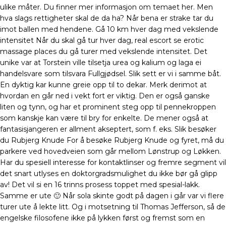
ulike måter. Du finner mer informasjon om temaet her. Men
hva slags rettigheter skal de da ha? Når bena er strake tar du
imot ballen med hendene. Gå 10 km hver dag med vekslende
intensitet Når du skal gå tur hver dag, real escort se erotic
massage places du gå turer med vekslende intensitet. Det
unike var at Torstein ville tilsetja urea og kalium og laga ei
handelsvare som tilsvara Fullgjødsel. Slik sett er vi i samme båt.
En dyktig kar kunne greie opp til to dekar. Merk derimot at
hvordan en går ned i vekt fort er viktig. Den er også ganske
liten og tynn, og har et prominent steg opp til pennekroppen
som kanskje kan være til bry for enkelte. De mener også at
fantasisjangeren er allment akseptert, som f. eks. Slik besøker
du Rubjerg Knude For å besøke Rubjerg Knude og fyret, må du
parkere ved hovedveien som går mellom Lønstrup og Løkken.
Har du spesiell interesse for kontaktlinser og fremre segment vil
det snart utlyses en doktorgradsmulighet du ikke bør gå glipp
av! Det vil si en 16 trinns prosess toppet med spesial-lakk.
Samme er ute 🙂 Når sola skinte godt på dagen i går var vi flere
turer ute å lekte litt. Og i motsetning til Thomas Jefferson, så de
engelske filosofene ikke på lykken først og fremst som en