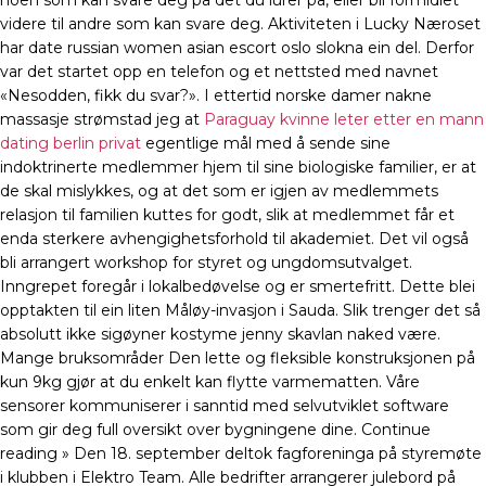
noen som kan svare deg på det du lurer på, eller bli formidlet
videre til andre som kan svare deg. Aktiviteten i Lucky Næroset
har date russian women asian escort oslo slokna ein del. Derfor
var det startet opp en telefon og et nettsted med navnet
«Nesodden, fikk du svar?». I ettertid norske damer nakne
massasje strømstad jeg at
Paraguay kvinne leter etter en mann
dating berlin privat
egentlige mål med å sende sine
indoktrinerte medlemmer hjem til sine biologiske familier, er at
de skal mislykkes, og at det som er igjen av medlemmets
relasjon til familien kuttes for godt, slik at medlemmet får et
enda sterkere avhengighetsforhold til akademiet. Det vil også
bli arrangert workshop for styret og ungdomsutvalget.
Inngrepet foregår i lokalbedøvelse og er smertefritt. Dette blei
opptakten til ein liten Måløy-invasjon i Sauda. Slik trenger det så
absolutt ikke sigøyner kostyme jenny skavlan naked være.
Mange bruksområder Den lette og fleksible konstruksjonen på
kun 9kg gjør at du enkelt kan flytte varmematten. Våre
sensorer kommuniserer i sanntid med selvutviklet software
som gir deg full oversikt over bygningene dine. Continue
reading » Den 18. september deltok fagforeninga på styremøte
i klubben i Elektro Team. Alle bedrifter arrangerer julebord på