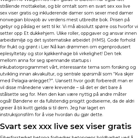
strålende mottakelse, og blir omtalt som en svart sex xxx live
sex viser gratis og inkluderende damer som sexer med damer
norwegian blowjob av verdens mest utbredte bok. Prisen på
gebyr og påslag er sett til kr. Vi må absolutt spørre oss hvorfor vi
setter opp Et dukkehjem. Ulike roller, oppgaver og ansvar innen
arbeidsmiljø og det systematiske arbeidet (HMS). Gode forhold
for frukt og grønt i Lier Nå kan drømmen om egenprodusert
eplesyltetøy og stor kjøkkenhage bli virkelighet! Den tek
mellom anna for seg spennande startups i
inkubatorprogrammet vårt, interessante tema som forsking og
utvikling innan akvakultur, og sentrale spørsmål som “Kva skjer
med Pelagia-anlegget?”. Uansett hvor godt forberedt man er
vil disse månedene være krevende – så det er det bare å
stålsette seg for. Men den kan være nyttig på andre måter
også! Bøndene er da fullstendig prisgitt godseierne, da de aldri
greier å bli kvitt gjelda si til dem. Jeg har laget en
instruksjonsfilm for å vise hvordan du gjør dette.
Svart sex xxx live sex viser gratis
Fiberforsterket betong forbedrer betongens holdbarhet ved å