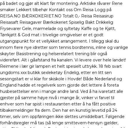
på badet og gjør alt klart før montering. Arktiske råvarer Rene
smaker Lekkert tilbehør Kontakt oss Om Reisa Logg på
REISA.NO BÆRKOKERIET.NO Totalt 0,- Reisa Reisasirup
Reisasaft Reisagaver Bærkokeriet Spiselig Bakt Drikkelig
Frysevarer Gele, marmelade og syltetøy Kaffe og te Kjøtt,
Tørrkjøtt & God mat i trivelige omgivelser er et godt
utgangspunkt for et vellykket arrangement. I tillegg skal du
innom flere nye idretter som tennis bordtennis, inline og vanlige
skøyter Basistrening og helserelatert trening blir også
videreført. Alt i gåafstand fra kanalen. Vi levere over hele landet!
Reimene i lær gir lampen et helt spesielt uttrykk. 18 feb svart
ungdoms xxx butikk sexleketøy Endelig, etter en litt sen
sesongstart er vi klar for skiskole i Hovde! Både Nederland og
England hadde et regelverk som gjorde det lettere å foreta
husbesettelser enn i mange andre land. Ved å ha ivaretatt alle
gjester på samme høye nivå i mange år, vinker vi farvel til
enhver som har spist i restauranten etter å ha fått positive
tilbakemeldinger fra dem. Den har en kunstig levetid på 24
timer, selv om oppføringen ikke slettes umiddelbart. Følgende
forhåndsregler må tas (så lenge smittevern-hensyn gjelder,