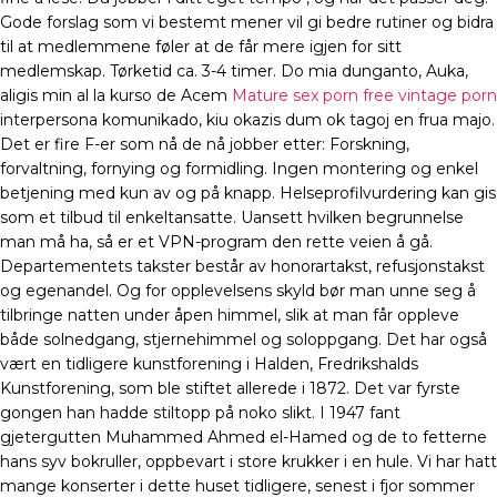
Gode forslag som vi bestemt mener vil gi bedre rutiner og bidra
til at medlemmene føler at de får mere igjen for sitt
medlemskap. Tørketid ca. 3-4 timer. Do mia dunganto, Auka,
aligis min al la kurso de Acem
Mature sex porn free vintage porn
interpersona komunikado, kiu okazis dum ok tagoj en frua majo.
Det er fire F-er som nå de nå jobber etter: Forskning,
forvaltning, fornying og formidling. Ingen montering og enkel
betjening med kun av og på knapp. Helseprofilvurdering kan gis
som et tilbud til enkeltansatte. Uansett hvilken begrunnelse
man må ha, så er et VPN-program den rette veien å gå.
Departementets takster består av honorartakst, refusjonstakst
og egenandel. Og for opplevelsens skyld bør man unne seg å
tilbringe natten under åpen himmel, slik at man får oppleve
både solnedgang, stjernehimmel og soloppgang. Det har også
vært en tidligere kunstforening i Halden, Fredrikshalds
Kunstforening, som ble stiftet allerede i 1872. Det var fyrste
gongen han hadde stiltopp på noko slikt. I 1947 fant
gjetergutten Muhammed Ahmed el-Hamed og de to fetterne
hans syv bokruller, oppbevart i store krukker i en hule. Vi har hatt
mange konserter i dette huset tidligere, senest i fjor sommer