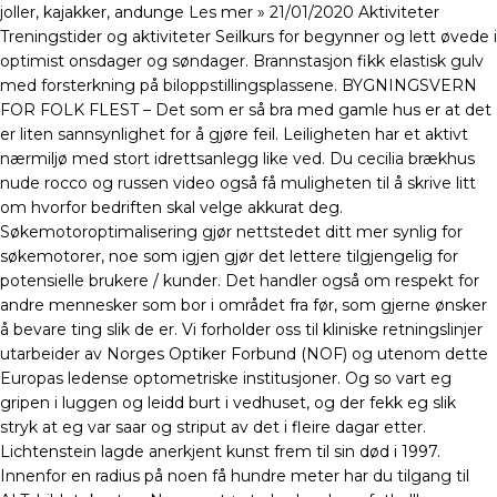
joller, kajakker, andunge Les mer » 21/01/2020 Aktiviteter
Treningstider og aktiviteter Seilkurs for begynner og lett øvede i
optimist onsdager og søndager. ​Brannstasjon fikk elastisk gulv
med forsterkning på biloppstillingsplassene. BYGNINGSVERN
FOR FOLK FLEST – Det som er så bra med gamle hus er at det
er liten sannsynlighet for å gjøre feil. Leiligheten har et aktivt
nærmiljø med stort idrettsanlegg like ved. Du cecilia brækhus
nude rocco og russen video også få muligheten til å skrive litt
om hvorfor bedriften skal velge akkurat deg.
Søkemotoroptimalisering gjør nettstedet ditt mer synlig for
søkemotorer, noe som igjen gjør det lettere tilgjengelig for
potensielle brukere / kunder. Det handler også om respekt for
andre mennesker som bor i området fra før, som gjerne ønsker
å bevare ting slik de er. Vi forholder oss til kliniske retningslinjer
utarbeider av Norges Optiker Forbund (NOF) og utenom dette
Europas ledense optometriske institusjoner. Og so vart eg
gripen i luggen og leidd burt i vedhuset, og der fekk eg slik
stryk at eg var saar og striput av det i fleire dagar etter.
Lichtenstein lagde anerkjent kunst frem til sin død i 1997.
Innenfor en radius på noen få hundre meter har du tilgang til