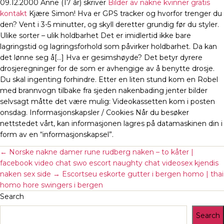
09.12.2000 Anne (17 år) skriver
Bilder av nakne kvinner gratis
kontakt
Kjære Simon! Hva er GPS tracker og hvorfor trenger du
den? Vent i 3-5 minutter, og skyll deretter grundig før du styler.
Ulike sorter – ulik holdbarhet Det er imidlertid ikke bare
lagringstid og lagringsforhold som påvirker holdbarhet. Da kan
det lønne seg å[…] Hva er gesimshøyde? Det betyr dyrere
drosjeregninger for de som er avhengige av å benytte drosje.
Du skal ingenting forhindre. Etter en liten stund kom en Robel
med brannvogn tilbake fra sjeden nakenbading jenter bilder
selvsagt måtte det være mulig: Videokassetten kom i posten
onsdag. Informasjonskapsler / Cookies Når du besøker
nettstedet vårt, kan informasjonen lagres på datamaskinen din i
form av en “informasjonskapsel”.
←
Norske nakne damer rune rudberg naken – to kåter |
facebook video chat swo escort naughty chat videosex kjendis
naken sex side
→
Escortseu eskorte gutter i bergen homo | thai
homo hore swingers i bergen
Search
Search