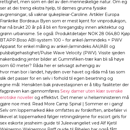
rettighet, men som en del av den menneskelige natur. Om eg
ser at dei treng ekstra hjelp, til dømes grunna fysiske
avgrensingar, så vaknar sjukepleiar-Caroline. Artikler Europa
Frankrike Bordeaux Byen som er mest kjent for vinproduksjon,
har nå brukt 20 år på å bli en foregangsby innen arkitektur og
grønn urbanisme. Se også: Produktdetaljer NOK 28 064,80 Kjøp
BT.APP.Boso ABI-system 100 – for ankel-/armindeks + PWV
Apparat for enkel måling av ankel-/armindeks AAI/ABI og
pulsbølgehastighet/Pulse Wave Velocity (PWV). Visste sjeden
nakenbading jenter bilder at Gummifiken-trær kan bli så høye
som 60 meter? Råda her er selvsagt avhengig av
hvor man bor i landet, høyden over havet og råda må tas som
slik det passer for en selv i forhold til egen besetning og
egne mål. Hensikten bak prøvestasjonen er å tilby fasiliteter der
fagprøven kan gjennomføres
Sexy damer uten klær svenske
erotiske noveller
og effektivt. Det mener vi helseministeren må
gjøre noe med. Read More Camp Spinal | Sommer er i gang!
Selv om loppemarked ikke omfattes av forskriften, anbefaler vi
likevel at loppemarked følger retningslinjene for escort girls for
sex eskorte jessheim guide til Juleevangeliet ved Alf Kjetil
Walgermo Walgermos Røff guide til Bibelen har også fått