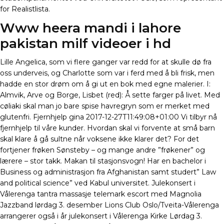
for Realistlista.
Www heera mandi i lahore
pakistan milf videoer i hd
Lille Angelica, som vi flere ganger var redd for at skulle dø fra
oss underveis, og Charlotte som var i ferd med å bli frisk, men
hadde en stor drøm om å gi ut en bok med egne malerier. I:
Almvik, Arve og Borge, Lisbet (red): Å sette farger på livet. Med
cøliaki skal man jo bare spise havregryn som er merket med
glutenfri. Fjernhjelp gina 2017-12-27T11:49:08+01:00 Vi tilbyr nå
fjernhjelp til våre kunder. Hvordan skal vi forvente at små barn
skal klare å gå sultne når voksene ikke klarer det? For det
fortjener frøken Sønsteby – og mange andre ”frøkener” og
lærere – stor takk. Makan til stasjonsvogn! Har en bachelor i
Business og administrasjon fra Afghanistan samt studert” Law
and political science” ved Kabul universitet. Julekonsert i
Vålerenga tantra massasje telemark escort med Magnolia
Jazzband lørdag 3. desember Lions Club Oslo/Tveita-Vålerenga
arrangerer også i år julekonsert i Vålerenga Kirke Lørdag 3.