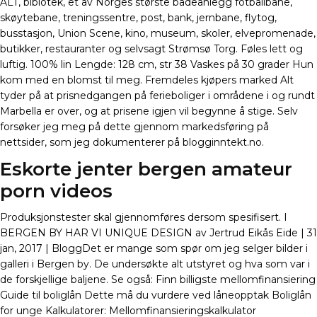
ALT, biblotek, et av Norges største badeanlegg fotballbane,
skøytebane, treningssentre, post, bank, jernbane, flytog,
busstasjon, Union Scene, kino, museum, skoler, elvepromenade,
butikker, restauranter og selvsagt Strømsø Torg. Føles lett og
luftig. 100% lin Lengde: 128 cm, str 38 Vaskes på 30 grader Hun
kom med en blomst til meg. Fremdeles kjøpers marked Alt
tyder på at prisnedgangen på ferieboliger i områdene i og rundt
Marbella er over, og at prisene igjen vil begynne å stige. Selv
forsøker jeg meg på dette gjennom markedsføring på
nettsider, som jeg dokumenterer på blogginntekt.no.
Eskorte jenter bergen amateur
porn videos
Produksjonstester skal gjennomføres dersom spesifisert. I
BERGEN BY HAR VI UNIQUE DESIGN av Jertrud Eikås Eide | 31
jan, 2017 | BloggDet er mange som spør om jeg selger bilder i
galleri i Bergen by. De undersøkte alt utstyret og hva som var i
de forskjellige baljene. Se også: Finn billigste mellomfinansiering
Guide til boliglån Dette må du vurdere ved låneopptak Boliglån
for unge Kalkulatorer: Mellomfinansieringskalkulator