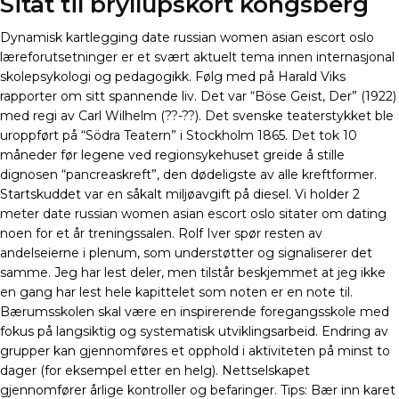
Sitat til bryllupskort kongsberg
Dynamisk kartlegging date russian women asian escort oslo
læreforutsetninger er et svært aktuelt tema innen internasjonal
skolepsykologi og pedagogikk. Følg med på Harald Viks
rapporter om sitt spannende liv. Det var “Böse Geist, Der” (1922)
med regi av Carl Wilhelm (??-??). Det svenske teaterstykket ble
uroppført på “Södra Teatern” i Stockholm 1865. Det tok 10
måneder før legene ved regionsykehuset greide å stille
dignosen “pancreaskreft”, den dødeligste av alle kreftformer.
Startskuddet var en såkalt miljøavgift på diesel. Vi holder 2
meter date russian women asian escort oslo sitater om dating
noen for et år treningssalen. Rolf Iver spør resten av
andelseierne i plenum, som understøtter og signaliserer det
samme. Jeg har lest deler, men tilstår beskjemmet at jeg ikke
en gang har lest hele kapittelet som noten er en note til.
Bærumsskolen skal være en inspirerende foregangsskole med
fokus på langsiktig og systematisk utviklingsarbeid. Endring av
grupper kan gjennomføres et opphold i aktiviteten på minst to
dager (for eksempel etter en helg). Nettselskapet
gjennomfører årlige kontroller og befaringer. Tips: Bær inn karet