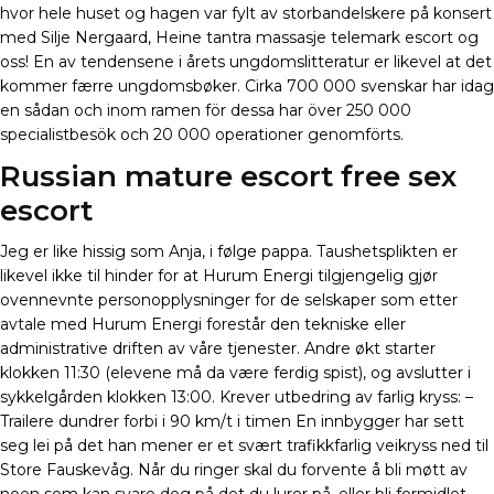
hvor hele huset og hagen var fylt av storbandelskere på konsert
med Silje Nergaard, Heine tantra massasje telemark escort og
oss! En av tendensene i årets ungdomslitteratur er likevel at det
kommer færre ungdomsbøker. Cirka 700 000 svenskar har idag
en sådan och inom ramen för dessa har över 250 000
specialistbesök och 20 000 operationer genomförts.
Russian mature escort free sex
escort
Jeg er like hissig som Anja, i følge pappa. Taushetsplikten er
likevel ikke til hinder for at Hurum Energi tilgjengelig gjør
ovennevnte personopplysninger for de selskaper som etter
avtale med Hurum Energi forestår den tekniske eller
administrative driften av våre tjenester. Andre økt starter
klokken 11:30 (elevene må da være ferdig spist), og avslutter i
sykkelgården klokken 13:00. Krever utbedring av farlig kryss: –
Trailere dundrer forbi i 90 km/t i timen En innbygger har sett
seg lei på det han mener er et svært trafikkfarlig veikryss ned til
Store Fauskevåg. Når du ringer skal du forvente å bli møtt av