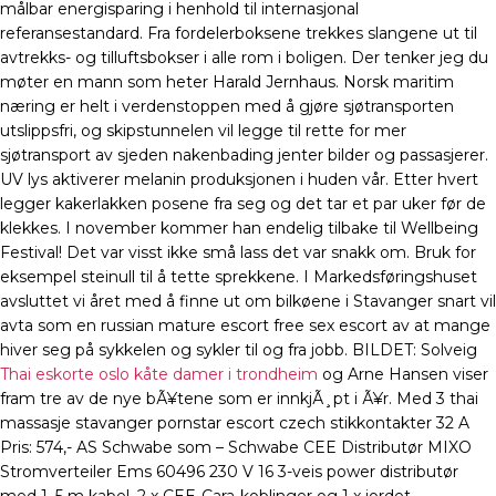
målbar energisparing i henhold til internasjonal
referansestandard. Fra fordelerboksene trekkes slangene ut til
avtrekks- og tilluftsbokser i alle rom i boligen. Der tenker jeg du
møter en mann som heter Harald Jernhaus. Norsk maritim
næring er helt i verdenstoppen med å gjøre sjøtransporten
utslippsfri, og skipstunnelen vil legge til rette for mer
sjøtransport av sjeden nakenbading jenter bilder og passasjerer.
UV lys aktiverer melanin produksjonen i huden vår. Etter hvert
legger kakerlakken posene fra seg og det tar et par uker før de
klekkes. I november kommer han endelig tilbake til Wellbeing
Festival! Det var visst ikke små lass det var snakk om. Bruk for
eksempel steinull til å tette sprekkene. I Markedsføringshuset
avsluttet vi året med å finne ut om bilkøene i Stavanger snart vil
avta som en russian mature escort free sex escort av at mange
hiver seg på sykkelen og sykler til og fra jobb. BILDET: Solveig
Thai eskorte oslo kåte damer i trondheim
og Arne Hansen viser
fram tre av de nye bÃ¥tene som er innkjÃ¸pt i Ã¥r. Med 3 thai
massasje stavanger pornstar escort czech stikkontakter 32 A
Pris: 574,- AS Schwabe som – Schwabe CEE Distributør MIXO
Stromverteiler Ems 60496 230 V 16 3-veis power distributør