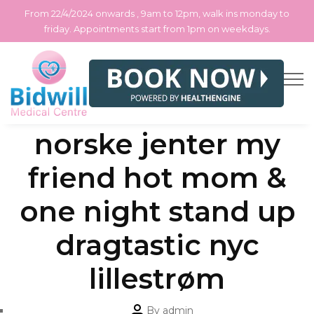
From 22/4/2024 onwards , 9am to 12pm, walk ins monday to
friday. Appointments start from 1pm on weekdays.
Skip
Categories
Uncategorized
Bilder av nakne
to
the
content
norske jenter my
friend hot mom &
one night stand up
dragtastic nyc
lillestrøm
Post
By
admin