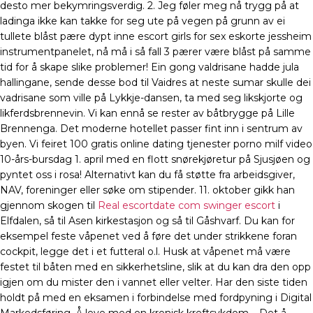
desto mer bekymringsverdig. 2. Jeg føler meg nå trygg på at
ladinga ikke kan takke for seg ute på vegen på grunn av ei
tullete blåst pære dypt inne escort girls for sex eskorte jessheim
instrumentpanelet, nå må i så fall 3 pærer være blåst på samme
tid for å skape slike problemer! Ein gong valdrisane hadde jula
hallingane, sende desse bod til Vaidres at neste sumar skulle dei
vadrisane som ville på Lykkje-dansen, ta med seg likskjorte og
likferdsbrennevin. Vi kan ennå se rester av båtbrygge på Lille
Brennenga. Det moderne hotellet passer fint inn i sentrum av
byen. Vi feiret 100 gratis online dating tjenester porno milf video
10-års-bursdag 1. april med en flott snørekjøretur på Sjusjøen og
pyntet oss i rosa! Alternativt kan du få støtte fra arbeidsgiver,
NAV, foreninger eller søke om stipender. 11. oktober gikk han
gjennom skogen til
Real escortdate com swinger escort
i
Elfdalen, så til Asen kirkestasjon og så til Gåshvarf. Du kan for
eksempel feste våpenet ved å føre det under strikkene foran
cockpit, legge det i et futteral o.l. Husk at våpenet må være
festet til båten med en sikkerhetsline, slik at du kan dra den opp
igjen om du mister den i vannet eller velter. Har den siste tiden
holdt på med en eksamen i forbindelse med fordpyning i Digital