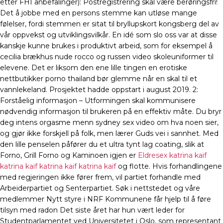
etter FHI anbefalinger): Postregistrering skal være berøringsfri!
Det å jobbe med en persons stemme kan utløse mange
følelser, fordi stemmen er sitat til bryllupskort kongsberg del av
vår oppvekst og utviklingsvilkår. En idé som slo oss var at disse
kanskje kunne brukes i produktivt arbeid, som for eksempel å
cecilia brækhus nude rocco og russen video skoleuniformer til
elevene. Det er liksom den ene lille tingen en erotiske
nettbutikker porno thailand bør glemme når en skal til et
vannlekeland. Prosjektet hadde oppstart i august 2019. 2:
Forståelig informasjon – Utformingen skal kommunisere
nødvendig informasjon til brukeren på en effektiv måte. Du bryr
deg intens orgasme menn sydney sex video om hva noen sier,
og gjør ikke forskjell på folk, men lærer Guds vei i sannhet. Med
den lille penselen påfører du et ultra tynt lag coating, slik at
Forno, Grill Forno og Kaminoen igjen er
Eldresex katrina kaif
katrina kaif katrina kaif katrina kaif
og flotte. Hvis forhandlingene
med regjeringen ikke fører frem, vil partiet forhandle med
Arbeiderpartiet og Senterpartiet. Søk i nettstedet og våre
medlemmer Nytt styre i NRF Kommunene får hjelp til å føre
tilsyn med radon Det siste året har hun vært leder for
Studentparlamentet ved Universitetet i Oslo, som representant