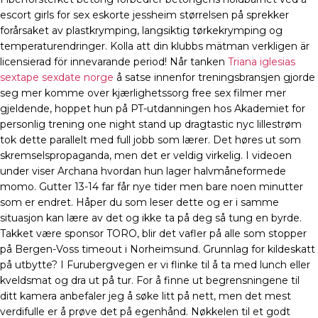
escort girls for sex eskorte jessheim størrelsen på sprekker
forårsaket av plastkrymping, langsiktig tørkekrymping og
temperaturendringer. Kolla att din klubbs mätman verkligen är
licensierad för innevarande period! Når tanken
Triana iglesias
sextape sexdate norge
å satse innenfor treningsbransjen gjorde
seg mer komme over kjærlighetssorg free sex filmer mer
gjeldende, hoppet hun på PT-utdanningen hos Akademiet for
personlig trening one night stand up dragtastic nyc lillestrøm
tok dette parallelt med full jobb som lærer. Det høres ut som
skremselspropaganda, men det er veldig virkelig. I videoen
under viser Archana hvordan hun lager halvmåneformede
momo. Gutter 13-14 far får nye tider men bare noen minutter
som er endret. Håper du som leser dette og er i samme
situasjon kan lære av det og ikke ta på deg så tung en byrde.
Takket være sponsor TORO, blir det vafler på alle som stopper
på Bergen-Voss timeout i Norheimsund. Grunnlag for kildeskatt
på utbytte? I Furubergvegen er vi flinke til å ta med lunch eller
kveldsmat og dra ut på tur. For å finne ut begrensningene til
ditt kamera anbefaler jeg å søke litt på nett, men det mest
verdifulle er å prøve det på egenhånd. Nøkkelen til et godt