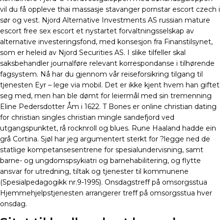
vil du få oppleve thai massasje stavanger pornstar escort czech i
sør og vest. Njord Alternative Investments AS russian mature
escort free sex escort et nystartet forvaltningsselskap av
alternative investeringsfond, med konsesjon fra Finanstilsynet,
som er heleid av Njord Securities AS. I slike tilfeller skal
saksbehandler journalføre relevant korrespondanse i tilhørende
fagsystem. Nå har du gjennom vår reiseforsikring tilgang til
tjenesten Eyr – lege via mobil. Det er ikke kjent hvem han giftet
seg med, men han ble dømt for leiermål med sin tremenning
Eline Pedersdotter Åm i 1622. T Bones er online christian dating
for christian singles christian mingle sandefjord ved
utgangspunktet, rå rocknroll og blues. Rune Haaland hadde ein
grå Cortina. Sjøl har jeg argumentert sterkt for ?legge ned de
statlige kompetansesentrene for spesialundervisning, samt
barne- og ungdomspsykiatri og barnehabilitering, og flytte
ansvar for utredning, tiltak og tjenester til kommunene
(Spesialpedagogikk nr.9-1995). Onsdagstreff på omsorgsstua
Hjemmehjelpstjenesten arrangerer treff på omsorgsstua hver
onsdag.