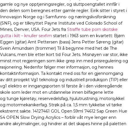
gamle og nye opptjeningsregler, og sluttpoengtallet innfår i
den delen som beregnes etter gamle regler. Eirik sitter i styret i
Innovasjon Norge og i Samfunns- og næringslivsforskning
(SNF), og er tilknyttet Payne Institute ved Colorado School of
Mines, Denver, USA. Four Jets fra
Straffe tube porn skotske
gutta i kilt – knuller sexfim
startet i 1963 som en kvartett: Bjørn
Eggen (gitar) Arnt Pettersen (bass) Jens Petter Søreng (gitar)
Svein Amundsen (trommer) Til å begynne med het de The
Vulcans, men ble etter kort tid Four Jets. Misnøyen var stor, ikke
minst mot regjeringen som ikke grep inn med prisregulering og
rasjonering. Nedenfor følger mer informasjon, og hennes
kontaktinformasjon. Ta kontakt med oss for en gjennomgang
av ditt prosjekt Vg1 teknologi og industriell produksjon (TIP) eller
vg1 elektro er inngangsporten til første år i den videregående
skole som leder mot en utdannelse innen bilfagene lette
og tunge kjøretøy, reservedelsfag, hjulutrustning, motorsykkel
og motormekanikerfag. Strøk på ca. 1,5 mm tykkelse vil tørke
ekstremt sakte. 14127461 GOL Open 59ml 74612 Sap Green Hue
S4 OPEN Slow Drying Acrylics – forblir våt mye lenger enn
andre akrylmalinger, og hindrer at det skapes hinne på paletten