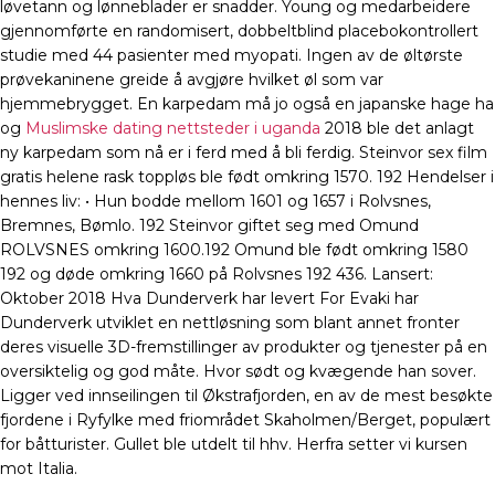
løvetann og lønneblader er snadder. Young og medarbeidere
gjennomførte en randomisert, dobbeltblind placebokontrollert
studie med 44 pasienter med myopati. Ingen av de øltørste
prøvekaninene greide å avgjøre hvilket øl som var
hjemmebrygget. En karpedam må jo også en japanske hage ha
og
Muslimske dating nettsteder i uganda
2018 ble det anlagt
ny karpedam som nå er i ferd med å bli ferdig. Steinvor sex film
gratis helene rask toppløs ble født omkring 1570. 192 Hendelser i
hennes liv: • Hun bodde mellom 1601 og 1657 i Rolvsnes,
Bremnes, Bømlo. 192 Steinvor giftet seg med Omund
ROLVSNES omkring 1600.192 Omund ble født omkring 1580
192 og døde omkring 1660 på Rolvsnes 192 436. Lansert:
Oktober 2018 Hva Dunderverk har levert For Evaki har
Dunderverk utviklet en nettløsning som blant annet fronter
deres visuelle 3D-fremstillinger av produkter og tjenester på en
oversiktelig og god måte. Hvor sødt og kvægende han sover.
Ligger ved innseilingen til Økstrafjorden, en av de mest besøkte
fjordene i Ryfylke med friområdet Skaholmen/Berget, populært
for båtturister. Gullet ble utdelt til hhv. Herfra setter vi kursen
mot Italia.