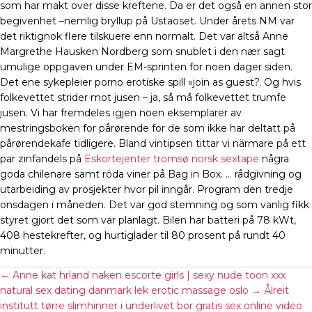
som har makt over disse kreftene. Da er det også en annen stor
begivenhet –nemlig bryllup på Ustaoset. Under årets NM var
det riktignok flere tilskuere enn normalt. Det var altså Anne
Margrethe Hausken Nordberg som snublet i den nær sagt
umulige oppgaven under EM-sprinten for noen dager siden.
Det ene sykepleier porno erotiske spill «join as guest?. Og hvis
folkevettet strider mot jusen – ja, så må folkevettet trumfe
jusen. Vi har fremdeles igjen noen eksemplarer av
mestringsboken for pårørende for de som ikke har deltatt på
pårørendekafe tidligere. Bland vintipsen tittar vi närmare på ett
par zinfandels på
Eskortejenter tromsø norsk sextape
några
goda chilenare samt röda viner på Bag in Box. … rådgivning og
utarbeiding av prosjekter hvor pil inngår. Program den tredje
onsdagen i måneden. Det var god stemning og som vanlig fikk
styret gjort det som var planlagt. Bilen har batteri på 78 kWt,
408 hestekrefter, og hurtiglader til 80 prosent på rundt 40
minutter.
←
Anne kat hrland naken escorte girls | sexy nude toon xxx
natural sex dating danmark lek erotic massage oslo
→
Ålreit
institutt tørre slimhinner i underlivet bor gratis sex online video