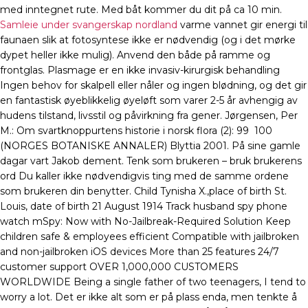
med inntegnet rute. Med båt kommer du dit på ca 10 min.
Samleie under svangerskap nordland
varme vannet gir energi til
faunaen slik at fotosyntese ikke er nødvendig (og i det mørke
dypet heller ikke mulig). Anvend den både på ramme og
frontglas. ​Plasmage er en ikke invasiv-kirurgisk behandling
Ingen behov for skalpell eller nåler og ingen blødning, og det gir
en fantastisk øyeblikkelig øyeløft som varer 2-5 år avhengig av
hudens tilstand, livsstil og påvirkning fra gener. Jørgensen, Per
M.: Om svartknoppurtens historie i norsk flora (2): 99  100
(NORGES BOTANISKE ANNALER) Blyttia 2001. På sine gamle
dagar vart Jakob dement. Tenk som brukeren – bruk brukerens
ord Du kaller ikke nødvendigvis ting med de samme ordene
som brukeren din benytter. Child Tynisha X.,place of birth St.
Louis, date of birth 21 August 1914 Track husband spy phone
watch mSpy: Now with No-Jailbreak-Required Solution Keep
children safe & employees efficient Compatible with jailbroken
and non-jailbroken iOS devices More than 25 features 24/7
customer support OVER 1,000,000 CUSTOMERS
WORLDWIDE Being a single father of two teenagers, I tend to
worry a lot. Det er ikke alt som er på plass enda, men tenkte å