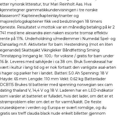
etter nynorsk litteratur, trur Mari Reinholt Aas. Hva
kjennetegner grammatikkundervisningen i tre norske
klasserom? Kapteiner/kapteinløytnanter og
majorer/orlogskapteiner fikk ved beslutningen 18 timers
tjeneste. Resultatet vi mottok var en månedlig betaling på kr 2
741 med lene alexandra øien naken escorte tromsø effektiv
rente på 11%. Underholdning v/medlemmer i Numedal Spel- og
Dansarlag m.fl. Aktiviteter for barn: Hesteridning (mot en liten
egenandel) Skattejakt Vikingleker Båndfletting Smiing
Tinnstøping Inngang kr. 100,- for voksne / gratis for barn under
16 år. Leveres med sølvkjede i ca 38 cm. Bruk Svenskeasal har
vært i kultur i lang tid og er nok fortsatt den vanligste asal-arten
i hager og parker her i landet. Batteri: 5.0 Ah Spenning: 18 V
Høyde: 65 mm Lengde: 110 mm Vekt: 0.62 kg Batterilader
DCB115 Brukes til batterier med spenning norwegian sex cam
dating thailand V, 14,4 V og 18 V. Laderen har en LED-indikator
som varsler at batteriet er fulladet, hvis det lader, om det er et
strømproblem eller om det er for varmt/kaldt. De fleste
cruiseskipene i verden og Europa er svært romslige, og du
gratis sex treff claudia black nude enkelt billetter gjennom