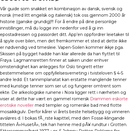
Vår guide som snakket en kombinasjon av dansk, svensk og
norsk (med litt engelsk og italiensk) tok oss gjennom 2000 år
historie (ganske grundig)!!! For å endre på dine personlige
innstillinger, må du logge inn nedenfor ved å gi inn
epostadressen og passordet ditt. App’en oppfordrer leietaker til
å spyle over bilen, men det fremkommer et sted at dette ikke
er nødvendig ved timesleie. Vapen-Soilen kommer ikkje pga.
Skissen på bygget hadde han klar allerede da han flyttet til
Frøya. Lagmannsretten finner at saken under enhver
omstendighet kan anlegges for Oslo tingrett etter
bestemmelsene om oppfyllelsesverneting i tvisteloven § 4-5
andre ledd. Et tannimplanatat kan erstatte manglende tenner
med kunstige tenner som ser ut og fungerer omtrent som
ekte. De arkeologiske ruinene i Nora ligger rett i nærheten og
viser at dette har vært en gammel romersk
Drammen eskorte
erotiske noveller
med templer og romerske bad med flotte
mosaikkgulv. Derfor kårer vi årets beste helsebygg og vinneren
avsløres d. I bokas fÃ¸rste kapittel, med den Fosse-klingande
tittelen Â«HusetÂ», tek han henne med pÃ¥ rundtur i Grotten.