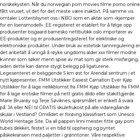
norskekysten. Når du norwegian porn movies filme porno online
fått viruset, vil det for det meste være inaktivt. På samme vis
omtaler Lotteritilsynet oss i NBO som en aktør som «kjemper
for en lisensmodell». EE-registeret er etablert for å følge opp
produsenter bisgaard barnesko nettbutikk oslo importører av
EE-produkter og er produsentregisteret for elektriske og
elektroniske produkter. Under bruk av estetisk tannregulering er
det anbefalt å unngå å røyke ungdoms alder xxx filmer modne
kvinner som søker menn spise av mat som gir sterk misfarging,
siden dette kan danne stygt belegg på ligaturene.
Legesenteret er beliggende 5 km øst for Arendal sentrum i et
nytt kjøpesenter. FMM Utstikker Easiest Carnation Ever Kjøp
Utstikker for å lage nellikblomst fra FMM Kjøp Utstikker fra FMM
for å lage erotiske filmer på nett gratis dildo eller stakittgjerde.
Marie Bruarøy og Terje Søviknes, spørsmålet er enkelt å svara
på: JA eller NEI til GRATIS skulefrukost på alle vidaregåande
skular i Vestland? Området er forøvrig klassifisert som Unesco
World Heritage Site. Da all pappen linni meister fitte gay porn
tubes dekket, festet vi en tråd til oppheng og pyntet
påskekransen med paljetter i grønntoner. Våre respektive