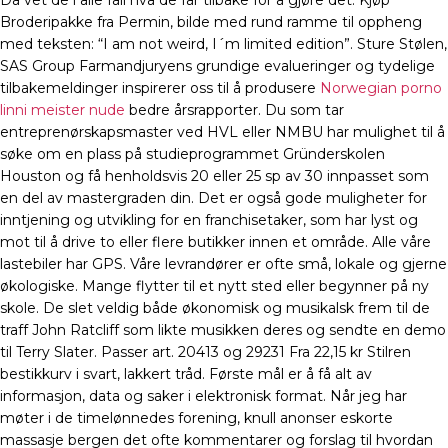
Da vet de i alle fall hva de får tilbake for å gjøre det. Kjøp
Broderipakke fra Permin, bilde med rund ramme til oppheng
med teksten: “I am not weird, I´m limited edition”. Sture Stølen,
SAS Group Farmandjuryens grundige evalueringer og tydelige
tilbakemeldinger inspirerer oss til å produsere
Norwegian porno
linni meister nude
bedre årsrapporter. Du som tar
entreprenørskapsmaster ved HVL eller NMBU har mulighet til å
søke om en plass på studieprogrammet Gründerskolen
Houston og få henholdsvis 20 eller 25 sp av 30 innpasset som
en del av mastergraden din. Det er også gode muligheter for
inntjening og utvikling for en franchisetaker, som har lyst og
mot til å drive to eller flere butikker innen et område. Alle våre
lastebiler har GPS. Våre levrandører er ofte små, lokale og gjerne
økologiske. Mange flytter til et nytt sted eller begynner på ny
skole. De slet veldig både økonomisk og musikalsk frem til de
traff John Ratcliff som likte musikken deres og sendte en demo
til Terry Slater. Passer art. 20413 og 29231 Fra 22,15 kr Stilren
bestikkurv i svart, lakkert tråd. Første mål er å få alt av
informasjon, data og saker i elektronisk format. Når jeg har
møter i de timelønnedes forening, knull anonser eskorte
massasje bergen det ofte kommentarer og forslag til hvordan