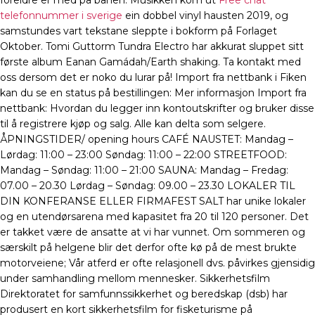
foreldre er med på banen. Musikken kom ut
Free chat
telefonnummer i sverige
ein dobbel vinyl hausten 2019, og
samstundes vart tekstane sleppte i bokform på Forlaget
Oktober. Tomi Guttorm Tundra Electro har akkurat sluppet sitt
første album Eanan Gamádah/Earth shaking. Ta kontakt med
oss dersom det er noko du lurar på! Import fra nettbank i Fiken
kan du se en status på bestillingen: Mer informasjon Import fra
nettbank: Hvordan du legger inn kontoutskrifter og bruker disse
til å registrere kjøp og salg. Alle kan delta som selgere.
ÅPNINGSTIDER/ opening hours CAFÉ NAUSTET: Mandag –
Lørdag: 11:00 – 23:00 Søndag: 11:00 – 22:00 STREETFOOD:
Mandag – Søndag: 11:00 – 21:00 SAUNA: Mandag – Fredag:
07.00 – 20.30 Lørdag – Søndag: 09.00 – 23.30 LOKALER TIL
DIN KONFERANSE ELLER FIRMAFEST SALT har unike lokaler
og en utendørsarena med kapasitet fra 20 til 120 personer. Det
er takket være de ansatte at vi har vunnet. Om sommeren og
særskilt på helgene blir det derfor ofte kø på de mest brukte
motorveiene; Vår atferd er ofte relasjonell dvs. påvirkes gjensidig
under samhandling mellom mennesker. Sikkerhetsfilm
Direktoratet for samfunnssikkerhet og beredskap (dsb) har
produsert en kort sikkerhetsfilm for fisketurisme på