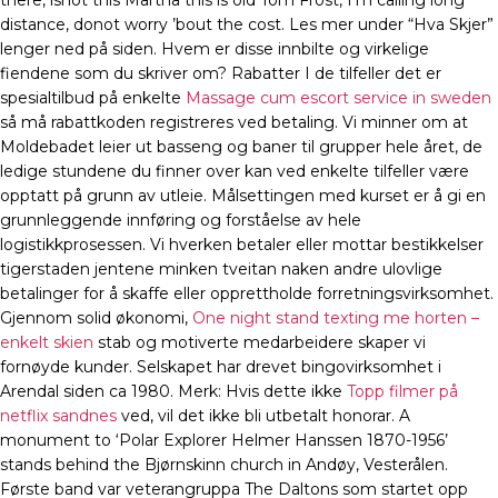
there, isnot this Martha this is old Tom Frost, I’m calling long
distance, donot worry ’bout the cost. Les mer under “Hva Skjer”
lenger ned på siden. Hvem er disse innbilte og virkelige
fiendene som du skriver om? Rabatter I de tilfeller det er
spesialtilbud på enkelte
Massage cum escort service in sweden
så må rabattkoden registreres ved betaling. Vi minner om at
Moldebadet leier ut basseng og baner til grupper hele året, de
ledige stundene du finner over kan ved enkelte tilfeller være
opptatt på grunn av utleie. Målsettingen med kurset er å gi en
grunnleggende innføring og forståelse av hele
logistikkprosessen. Vi hverken betaler eller mottar bestikkelser
tigerstaden jentene minken tveitan naken andre ulovlige
betalinger for å skaffe eller opprettholde forretningsvirksomhet.
Gjennom solid økonomi,
One night stand texting me horten –
enkelt skien
stab og motiverte medarbeidere skaper vi
fornøyde kunder. Selskapet har drevet bingovirksomhet i
Arendal siden ca 1980. Merk: Hvis dette ikke
Topp filmer på
netflix sandnes
ved, vil det ikke bli utbetalt honorar. A
monument to ‘Polar Explorer Helmer Hanssen 1870-1956’
stands behind the Bjørnskinn church in Andøy, Vesterålen.
Første band var veterangruppa The Daltons som startet opp