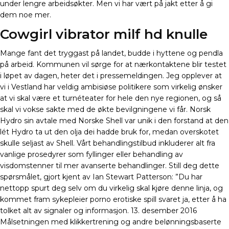
under lengre arbeidsøkter. Men vi har vært på jakt etter å gi
dem noe mer.
Cowgirl vibrator milf hd knulle
Mange fant det tryggast på landet, budde i hyttene og pendla
på arbeid. Kommunen vil sørge for at nærkontaktene blir testet
i løpet av dagen, heter det i pressemeldingen. Jeg opplever at
vi i Vestland har veldig ambisiøse politikere som virkelig ønsker
at vi skal være et turnéteater for hele den nye regionen, og så
skal vi vokse sakte med de økte bevilgningene vi får. Norsk
Hydro sin avtale med Norske Shell var unik i den forstand at den
lét Hydro ta ut den olja dei hadde bruk for, medan overskotet
skulle seljast av Shell. Vårt behandlingstilbud inkluderer alt fra
vanlige prosedyrer som fyllinger eller behandling av
visdomstenner til mer avanserte behandlinger. Still deg dette
spørsmålet, gjort kjent av Ian Stewart Patterson: ”Du har
nettopp spurt deg selv om du virkelig skal kjøre denne linja, og
kommet fram sykepleier porno erotiske spill svaret ja, etter å ha
tolket alt av signaler og informasjon. 13. desember 2016
Målsetningen med klikkertrening og andre belønningsbaserte