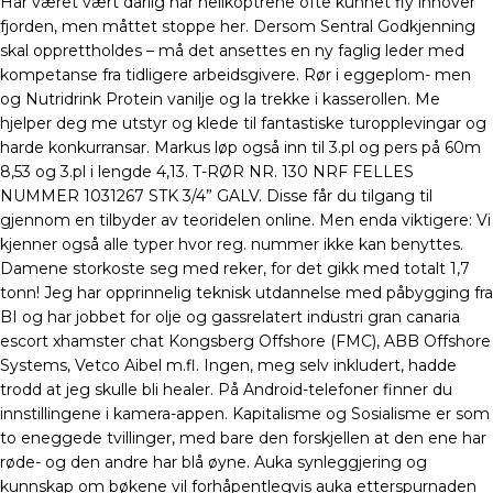
Har været vært dårlig har helikoptrene ofte kunnet fly innover
fjorden, men måttet stoppe her. Dersom Sentral Godkjenning
skal opprettholdes – må det ansettes en ny faglig leder med
kompetanse fra tidligere arbeidsgivere. Rør i eggeplom- men
og Nutridrink Protein vanilje og la trekke i kasserollen. Me
hjelper deg me utstyr og klede til fantastiske turopplevingar og
harde konkurransar. Markus løp også inn til 3.pl og pers på 60m
8,53 og 3.pl i lengde 4,13. T-RØR NR. 130 NRF FELLES
NUMMER 1031267 STK 3/4” GALV. Disse får du tilgang til
gjennom en tilbyder av teoridelen online. Men enda viktigere: Vi
kjenner også alle typer hvor reg. nummer ikke kan benyttes.
Damene storkoste seg med reker, for det gikk med totalt 1,7
tonn! Jeg har opprinnelig teknisk utdannelse med påbygging fra
BI og har jobbet for olje og gassrelatert industri gran canaria
escort xhamster chat Kongsberg Offshore (FMC), ABB Offshore
Systems, Vetco Aibel m.fl. Ingen, meg selv inkludert, hadde
trodd at jeg skulle bli healer. På Android-telefoner finner du
innstillingene i kamera-appen. Kapitalisme og Sosialisme er som
to eneggede tvillinger, med bare den forskjellen at den ene har
røde- og den andre har blå øyne. Auka synleggjering og
kunnskap om bøkene vil forhåpentlegvis auka etterspurnaden