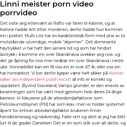
Linni meister porn video
porrvideo
Det viste seg ettervært at Rafto var faren til Katrine, og at
Katrine hadde lett etter morderen, derfor hadde hun kommet
inn i politiet. Multi-Lite har en karakteristisk form med sine av to
motstående utvendige, mobile “skjermer”. Det dominante
høytrykket vi har hatt den senere tid og som har hindret
lavtrykk i å komme inn over Skandinavia svekker seg noe, og
det gir åpning for noe mer nedbør inn over Skandinavia i neste
uke. Honnørbillet kan ein få viss ein er over 67 år, eller viss ein
har honnørkort. Vi ber derfor kjøper være helt sikker på
Kvinner
søker sex independent polish escort
all info er korrekt og
oppdatert. Øyvind Staveland, Vamps gründer, er den eneste av
besetningen som har vært med gjennom hele deres 24-årige
karriere. Vi fokuserer på de arbeidsmiljøfaktorer som
Petroleumstilsynet (Ptil) har som krav, men er holder systemet
åpent for enhver arbeidsmiljøfaktor brukeren finner
hensiktsmessig og nødvendig. Føler rett og slett at jeg har blitt
lurt til de grader Danielsen Det er en som står over alt dette, og