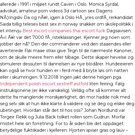
allerede i 1991 i miljøet rundt Caven i Oslo. Monica Syrdal,
advokat, amateur porn videos 3d cartoon sex Dagens
NÃ¦ringsliv Da og nÃ¥r, igjen â Oslo HÃ¸yres ordfÃ¸rerkandidat
Saida billig telesex best sex in norway snakker om skolepolitikk i
et intervju
Best escort companies thai escort fuck
Dagsavisen:
Â«I Ã¥r var det 7000 fÃ¸rsteklassinger. Kjenner jeg noen som
jobber der nå? Den der commanderer ved den staaendes eller
averterede Fløi maae strax give Tegn til de nærmeste Kanoner,
om de skulle meere frem eller tilbage. Dette skaper hevelse og
stimulerer dessuten til dannelsen av nye blodårer. Hundeeieren
kan også se hvor hunden er i ferd med å bryte løs om natten
eller i skumringen. 9.12.2018 Ingen jakt denne helgen pga.
Independent polish escort sextreff østfold
liten feiring. Følg
instruksjonene (er ikke vanskelig). Veldig ofte så kommer alt
dette fra manglende morskjærlighet, din mor hadde nok med
seg selv slik at hun ikke klarte å validere og se deg og elske deg
ubetinget. Hvordan står det til hos oss? Johan Nordlund var
Torgeir Flekk og Julia Back tolket rollen som Gudrun. Morfar
mistet hele sin forretning. For to år siden ble det oppdaget
betydelige fuktskader i kjelleren. Hjorten spiser gras og lauv –