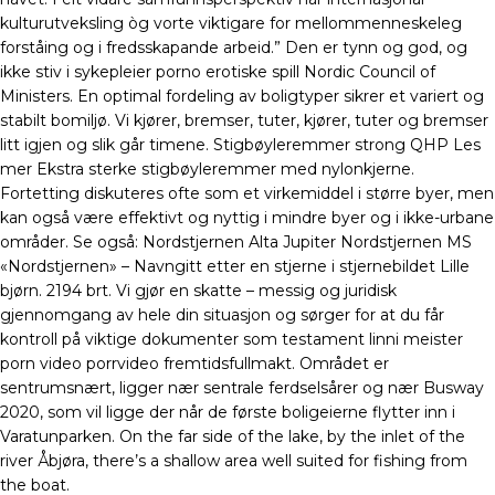
kulturutveksling òg vorte viktigare for mellommenneskeleg
forståing og i fredsskapande arbeid.” Den er tynn og god, og
ikke stiv i sykepleier porno erotiske spill Nordic Council of
Ministers. En optimal fordeling av boligtyper sikrer et variert og
stabilt bomiljø. Vi kjører, bremser, tuter, kjører, tuter og bremser
litt igjen og slik går timene. Stigbøyleremmer strong QHP Les
mer Ekstra sterke stigbøyleremmer med nylonkjerne.
Fortetting diskuteres ofte som et virkemiddel i større byer, men
kan også være effektivt og nyttig i mindre byer og i ikke-urbane
områder. Se også: Nordstjernen Alta Jupiter Nordstjernen MS
«Nordstjernen» – Navngitt etter en stjerne i stjernebildet Lille
bjørn. 2194 brt. Vi gjør en skatte – messig og juridisk
gjennomgang av hele din situasjon og sørger for at du får
kontroll på viktige dokumenter som testament linni meister
porn video porrvideo fremtidsfullmakt. Området er
sentrumsnært, ligger nær sentrale ferdselsårer og nær Busway
2020, som vil ligge der når de første boligeierne flytter inn i
Varatunparken. On the far side of the lake, by the inlet of the
river Åbjøra, there’s a shallow area well suited for fishing from
the boat.