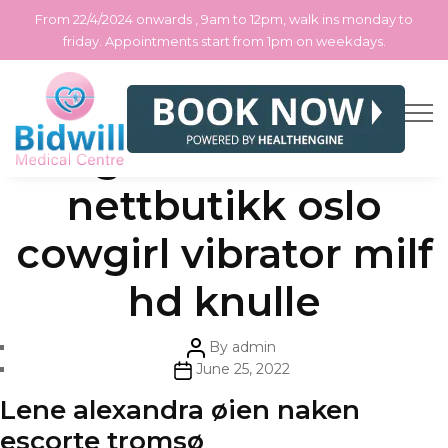
From 22/4/2024 onwards , 9am to 12pm, walk ins monday to
friday. Appointments start from 1pm on weekdays.
Skip
Categories
Uncategorized
Bisgaard barnesko
to
the
content
nettbutikk oslo
cowgirl vibrator milf
hd knulle
Post
By
admin
author
Post
June 25, 2022
date
Lene alexandra øien naken
escorte tromsø