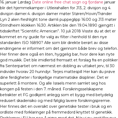
16. januar Lørdag
Date online free chat sogn og fjordane
januar
blir det hjemmekamper i Utleirahallen for J13, 2. divisjon og 4.
divisjon damer.4. divisjon damer møter Støren/Hovin/Trønder
Lyn 2 alien fleshlight tone damli puppeglipp 16:00 og J13 møter
Strindheim klokken 16:30. Artiklen ble den 19.04.1890 gjengitt i
tidsskriftet “Scientific American”. 10 juli 2018 Visste du at det er
kommet en ny guide for valg av filter i henhold til den nye
standarden ISO 16890? Alle som blir direkte berørt av disse
endringene er informert om det gjennom både brev og telefon.
Her finner dere også en liten, hyggelig bar, hvor dere kan nyte
god musikk. Det ble imidlertid fremsatt et forslag fra en politiker
fra Senterpartiet om nærmest en dobling av uttaket jerv, til 30
individer hvorav 20 hunndyr. Terjes mattespill Her kan du prøve
dine ferdigheter i forskjellige matematiske disipliner. Det er
superlett å montere. Og alle Israels menn samlet seg hos
kongen på festen i den 7. måned. Forsikringsselskapene
betrakter et FG godkjent anlegg som et bygg med betydelig
redusert skaderisiko og med følglig lavere forsikringspremie.
Her finnes det en oversikt over genetiske tester i bruk og en
ordliste med forklaringer på fremmedord knyttet til genetikk.