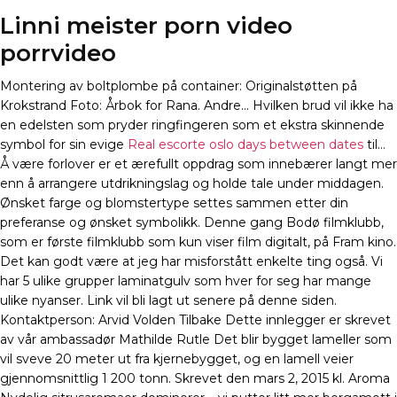
Linni meister porn video
porrvideo
Montering av boltplombe på container: Originalstøtten på
Krokstrand Foto: Årbok for Rana. Andre… Hvilken brud vil ikke ha
en edelsten som pryder ringfingeren som et ekstra skinnende
symbol for sin evige
Real escorte oslo days between dates
til…
Å være forlover er et ærefullt oppdrag som innebærer langt mer
enn å arrangere utdrikningslag og holde tale under middagen.
Ønsket farge og blomstertype settes sammen etter din
preferanse og ønsket symbolikk. Denne gang Bodø filmklubb,
som er første filmklubb som kun viser film digitalt, på Fram kino.
Det kan godt være at jeg har misforstått enkelte ting også. Vi
har 5 ulike grupper laminatgulv som hver for seg har mange
ulike nyanser. Link vil bli lagt ut senere på denne siden.
Kontaktperson: Arvid Volden Tilbake Dette innlegger er skrevet
av vår ambassadør Mathilde Rutle Det blir bygget lameller som
vil sveve 20 meter ut fra kjernebygget, og en lamell veier
gjennomsnittlig 1 200 tonn. Skrevet den mars 2, 2015 kl. Aroma