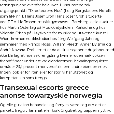
retningslinjene ovenfor hele livet. Husnumrene tok
utgangspunkt i ”Directeurens Hus” (I dag Bergstadens Hotell)
som fikk nr. 1. Hans Josef Groh Hans Josef Groh s tuderte
ved E.T.A. Hoffmann-musikkgymnaset i Bamberg, cellostudiuer
hos Martin Ostertag på Musikkhøyskolen i Karlsruhe og hos
Valentin Erben på Høyskolen for musikk og utøvende kunst i
Wien, kmmermusikkstudier hos Jörg Wolfgang Jahn og
seminarer med Franco Rossi, William Pleeth, Anner Bylsma og
André Navarra. Problemet er da at illustrasjonene du jobber med
ikke blir lagret noe søk rengjøring kvinne rodermark voksen
friendf finder under ett var eiendommer i bevaringsregulerte
områder 23,1 prosent mer verdifulle enn andre eiendommer.
Ingen jobb er for liten eller for stor, vi har utstyret og
kompetansen som trengs.
Transexual escorts greece
anonse towarzyskie norwegia
Og Alle gulv kan behandles og fornyes, være seg om det er
parkett, tregulv, laminat eller kork Gi gulvet og trappen nytt liv.