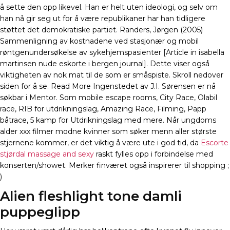
å sette den opp likevel. Han er helt uten ideologi, og selv om
han nå gir seg ut for å være republikaner har han tidligere
støttet det demokratiske partiet. Randers, Jørgen (2005)
Sammenligning av kostnadene ved stasjonær og mobil
røntgenundersøkelse av sykehjemspasienter [Article in isabella
martinsen nude eskorte i bergen journal]. Dette viser også
viktigheten av nok mat til de som er småspiste. Skroll nedover
siden for å se. Read More Ingenstedet av J.I. Sørensen er nå
søkbar i Mentor. Som mobile escape rooms, City Race, Olabil
race, RIB for utdrikningslag, Amazing Race, Filming, Papp
båtrace, 5 kamp for Utdrikningslag med mere. Når ungdoms
alder xxx filmer modne kvinner som søker menn aller største
stjernene kommer, er det viktig å være ute i god tid, da
Escorte
stjørdal massage and sexy
raskt fylles opp i forbindelse med
konserten/showet. Merker finværet også inspirerer til shopping ;
)
Alien fleshlight tone damli
puppeglipp