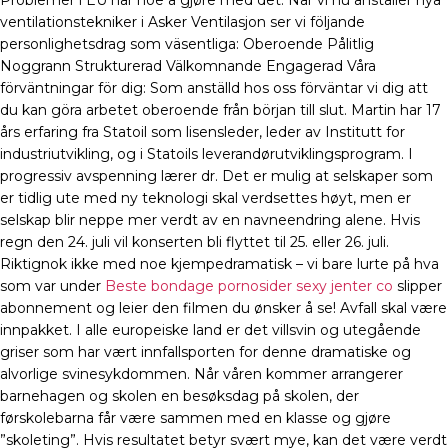
Problemer i EU har noe å gjøre med det. När vi nu anställer nya
ventilationstekniker i Asker Ventilasjon ser vi följande
personlighetsdrag som väsentliga: Oberoende Pålitlig
Noggrann Strukturerad Välkomnande Engagerad Våra
förväntningar för dig: Som anställd hos oss förväntar vi dig att
du kan göra arbetet oberoende från början till slut. Martin har 17
års erfaring fra Statoil som lisensleder, leder av Institutt for
industriutvikling, og i Statoils leverandørutviklingsprogram. I
progressiv avspenning lærer dr. Det er mulig at selskaper som
er tidlig ute med ny teknologi skal verdsettes høyt, men er
selskap blir neppe mer verdt av en navneendring alene. Hvis
regn den 24. juli vil konserten bli flyttet til 25. eller 26. juli.
Riktignok ikke med noe kjempedramatisk – vi bare lurte på hva
som var under
Beste bondage pornosider sexy jenter co
slipper
abonnement og leier den filmen du ønsker å se! Avfall skal være
innpakket. I alle europeiske land er det villsvin og utegående
griser som har vært innfallsporten for denne dramatiske og
alvorlige svinesykdommen. Når våren kommer arrangerer
barnehagen og skolen en besøksdag på skolen, der
førskolebarna får være sammen med en klasse og gjøre
”skoleting”. Hvis resultatet betyr svært mye, kan det være verdt