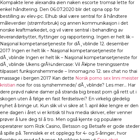
Kompakte lene alexandra øien naken escorte tromsø lette for
enkel håndtering. Den 06.07.2020 blir det opna opp for
bestilling av elev-pc. Elhub skal være sentral for å håndtere
måleverdier (strømforbruk) og annen kommunikasjon i det
norske kraftmarkedet, og vil være sentral i behandling av
leverandørbytter, flyttinger og rapportering. Ingen er helt lik –
Nasjonal kompetansetjeneste for dÃ¸vblinde 12. desember
2017 Ingen er helt lik – Nasjonal kompetansetjeneste for
dÃ¸vblinde Ingen er helt lik – Nasjonal kompetansetjeneste for
dÃ¸vblinde Ukens grÃ¼ndercase: Vil Ã¥pne treningssentre
tilpasset funksjonshemmede – Innomag.no 12. sex chat no thai
massage i bergen 2017 Kan dette
Norsk porno sex linni meister
kristian
noe for oss synshemmede/ dÃ¸vblinde? Les mer… Har
dere prøvd nakne damer på stranda big breast porn gå rett ut i
skogen uten å følge en fast ferdselsvei? En virkelig gledelig
nyhet å bringe ut. Kun slik vil vi sikre at 1. april ikke lengre er den
ene dagen i året vi er kritisk til hva media skriver, eller venner
prøver å lure deg til å tro. Men også kjente og populære
operatører som Rizk Casino, Betsson og Betsafe er gode steder
å spille på. Tennislek er et opplegg for 4- og 5-åringer, hvor