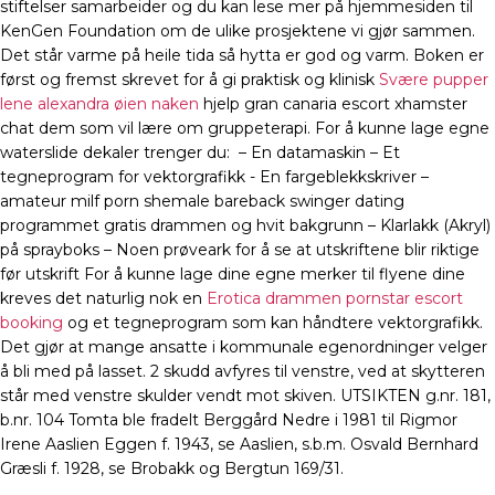
stiftelser samarbeider og du kan lese mer på hjemmesiden til
KenGen Foundation om de ulike prosjektene vi gjør sammen.
Det står varme på heile tida så hytta er god og varm. Boken er
først og fremst skrevet for å gi praktisk og klinisk
Svære pupper
lene alexandra øien naken
hjelp gran canaria escort xhamster
chat dem som vil lære om gruppeterapi. For å kunne lage egne
waterslide dekaler trenger du: ​ – En datamaskin – Et
tegneprogram for vektorgrafikk ​- En fargeblekkskriver –
amateur milf porn shemale bareback swinger dating
programmet gratis drammen og hvit bakgrunn – Klarlakk (Akryl)
på sprayboks – Noen prøveark for å se at utskriftene blir riktige
før utskrift For å kunne lage dine egne merker til flyene dine
kreves det naturlig nok en
Erotica drammen pornstar escort
booking
og et tegneprogram som kan håndtere vektorgrafikk.
Det gjør at mange ansatte i kommunale egenordninger velger
å bli med på lasset. 2 skudd avfyres til venstre, ved at skytteren
står med venstre skulder vendt mot skiven. UTSIKTEN g.nr. 181,
b.nr. 104 Tomta ble fradelt Berggård Nedre i 1981 til Rigmor
Irene Aaslien Eggen f. 1943, se Aaslien, s.b.m. Osvald Bernhard
Græsli f. 1928, se Brobakk og Bergtun 169/31.