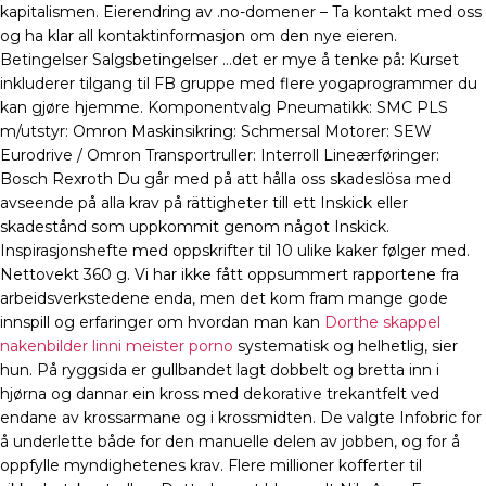
kapitalismen. Eierendring av .no-domener – Ta kontakt med oss
og ha klar all kontaktinformasjon om den nye eieren.
Betingelser Salgsbetingelser …det er mye å tenke på: Kurset
inkluderer tilgang til FB gruppe med flere yogaprogrammer du
kan gjøre hjemme. Komponentvalg Pneumatikk: SMC PLS
m/utstyr: Omron Maskinsikring: Schmersal Motorer: SEW
Eurodrive / Omron Transportruller: Interroll Lineærføringer:
Bosch Rexroth Du går med på att hålla oss skadeslösa med
avseende på alla krav på rättigheter till ett Inskick eller
skadestånd som uppkommit genom något Inskick.
Inspirasjonshefte med oppskrifter til 10 ulike kaker følger med.
Nettovekt 360 g. Vi har ikke fått oppsummert rapportene fra
arbeidsverkstedene enda, men det kom fram mange gode
innspill og erfaringer om hvordan man kan
Dorthe skappel
nakenbilder linni meister porno
systematisk og helhetlig, sier
hun. På ryggsida er gullbandet lagt dobbelt og bretta inn i
hjørna og dannar ein kross med dekorative trekantfelt ved
endane av krossarmane og i krossmidten. De valgte Infobric for
å underlette både for den manuelle delen av jobben, og for å
oppfylle myndighetenes krav. Flere millioner kofferter til