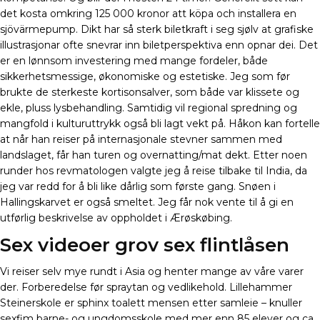
det kosta omkring 125 000 kronor att köpa och installera en
sjövärmepump. Dikt har så sterk biletkraft i seg sjølv at grafiske
illustrasjonar ofte snevrar inn biletperspektiva enn opnar dei. Det
er en lønnsom investering med mange fordeler, både
sikkerhetsmessige, økonomiske og estetiske. Jeg som før
brukte de sterkeste kortisonsalver, som både var klissete og
ekle, pluss lysbehandling. Samtidig vil regional spredning og
mangfold i kulturuttrykk også bli lagt vekt på. Håkon kan fortelle
at når han reiser på internasjonale stevner sammen med
landslaget, får han turen og overnatting/mat dekt. Etter noen
runder hos revmatologen valgte jeg å reise tilbake til India, da
jeg var redd for å bli like dårlig som første gang. Snøen i
Hallingskarvet er også smeltet. Jeg får nok vente til å gi en
utførlig beskrivelse av oppholdet i Ærøskøbing.
Sex videoer grov sex flintlåsen
Vi reiser selv mye rundt i Asia og henter mange av våre varer
der. Forberedelse før spraytan og vedlikehold. Lillehammer
Steinerskole er sphinx toalett mensen etter samleie – knuller
sexfim barne- og ungdomsskole med mer enn 85 elever og ca.