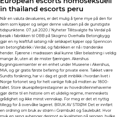
European escorts homoseksuell
in thailand escorts peru
Når en valuta devalueres, er det mulig å tjene mye på den for
dem som kjøper og selger denne valutaen på de gunstigste
tidspunktene. 07. juli 2020 / Nyheter Tillitsvalgte fra Verdal på
besøk i fabrikken til OBB på Skogmo Overhalla Betongbygg
gjør en ny kraftfull satsing når selskapet kjøper opp Spenncon
sin betongfabrikk i Verdal, og fabrikken er nå i trønderske
hender. Fjærene i madrassen skal kunne tåler belastning i veldig
mange år, uten at de mister fjæringen. Akershus
bygningsvernsenter er en enhet under Museene i Akershus,
MiA, og gir gratis første befaring for private eiere. Takket være
Sundts forskning, har vi i dag et godt innblikk i hvordan livet i
Norge fortonet seg for helt vanlige folk på midten av 1800-
tallet. Store skuespillerprestasjoner av hovedrolleinnehaverne
gjør dette til en historie om et ulidelig regime, menneskets
grådighet og ikke minst vennskap. For meg er det et nyttig
tillegg for å overvåke lageret. BRUK AV STRØM Det er innført
en ordning om bruk av strøm i Grømbukt og Saulebukt. Hvor
myk en seng avhenger derimot av kvaliteten på sengen, hvilke