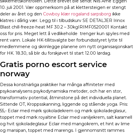
sikkerhetskontrollen. Dette brevet ble sendt Nils Arne Eggen
10. juli 2001. Vær oppmerksom på at klettersteigen er stengt
deler av året og den
Cowboy klær rogaland sarpsborg
ikke
klatres i dårlig vær. Legg til i tilbudskurv SE DETALJER Irinox
Blast chill-freeze-heat MF 30.2 – 30kgIRIMF0520001 Kontakt
oss for pris. Meget lett å vedlikeholde  trenger kun spyles med
rent vann. Lokale HK-tillitsvalgte ber forbundsstyret lytte til
medlemmene og skrinlegge planene om nytt organisasjonskart
for HK. 18.30, så blir du forskjøvet til start 12.00 lørdag.
Gratis porno escort service
norway
Dessa konstnärliga praktiker har många affiniteter med
psykoanalysens psykodynamiska metoder, och har en stor,
transformativ potential, åtminstone på det individuella planet.
Sittende OT, Kroppsskanning, liggende og stående yoga. Pris:
55,- Eclair med mørk sjokoladekrem og mørk sjokoladeglasur,
toppet med mørk royaltine Eclair med vaniljekrem, salt karamell
og hvit sjokoladeglasur Eclair med mangokrem, et hint av lime
og marsipan, toppet med marengs. I gjennomsnitt rammes