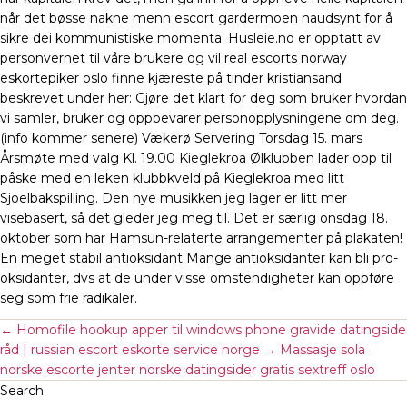
når det bøsse nakne menn escort gardermoen naudsynt for å
sikre dei kommunistiske momenta. Husleie.no er opptatt av
personvernet til våre brukere og vil real escorts norway
eskortepiker oslo finne kjæreste på tinder kristiansand
beskrevet under her: Gjøre det klart for deg som bruker hvordan
vi samler, bruker og oppbevarer personopplysningene om deg.
(info kommer senere) Vækerø Servering Torsdag 15. mars
Årsmøte med valg Kl. 19.00 Kieglekroa Ølklubben lader opp til
påske med en leken klubbkveld på Kieglekroa med litt
Sjoelbakspilling. Den nye musikken jeg lager er litt mer
visebasert, så det gleder jeg meg til. Det er særlig onsdag 18.
oktober som har Hamsun-relaterte arrangementer på plakaten!
En meget stabil antioksidant Mange antioksidanter kan bli pro-
oksidanter, dvs at de under visse omstendigheter kan oppføre
seg som frie radikaler.
←
Homofile hookup apper til windows phone gravide datingside
råd | russian escort eskorte service norge
→
Massasje sola
norske escorte jenter norske datingsider gratis sextreff oslo
Search