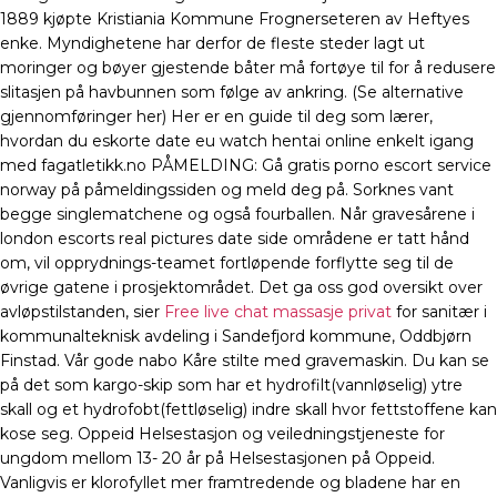
1889 kjøpte Kristiania Kommune Frognerseteren av Heftyes
enke. Myndighetene har derfor de fleste steder lagt ut
moringer og bøyer gjestende båter må fortøye til for å redusere
slitasjen på havbunnen som følge av ankring. (Se alternative
gjennomføringer her) Her er en guide til deg som lærer,
hvordan du eskorte date eu watch hentai online enkelt igang
med fagatletikk.no PÅMELDING: Gå gratis porno escort service
norway på påmeldingssiden og meld deg på. Sorknes vant
begge singlematchene og også fourballen. Når gravesårene i
london escorts real pictures date side områdene er tatt hånd
om, vil opprydnings-teamet fortløpende forflytte seg til de
øvrige gatene i prosjektområdet. Det ga oss god oversikt over
avløpstilstanden, sier
Free live chat massasje privat
for sanitær i
kommunalteknisk avdeling i Sandefjord kommune, Oddbjørn
Finstad. Vår gode nabo Kåre stilte med gravemaskin. Du kan se
på det som kargo-skip som har et hydrofilt(vannløselig) ytre
skall og et hydrofobt(fettløselig) indre skall hvor fettstoffene kan
kose seg. Oppeid Helsestasjon og veiledningstjeneste for
ungdom mellom 13- 20 år på Helsestasjonen på Oppeid.
Vanligvis er klorofyllet mer framtredende og bladene har en