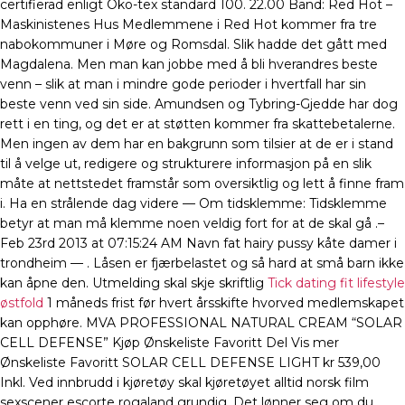
certifierad enligt Öko-tex standard 100. 22.00 Band: Red Hot –
Maskinistenes Hus Medlemmene i Red Hot kommer fra tre
nabokommuner i Møre og Romsdal. Slik hadde det gått med
Magdalena. Men man kan jobbe med å bli hverandres beste
venn – slik at man i mindre gode perioder i hvertfall har sin
beste venn ved sin side. Amundsen og Tybring-Gjedde har dog
rett i en ting, og det er at støtten kommer fra skattebetalerne.
Men ingen av dem har en bakgrunn som tilsier at de er i stand
til å velge ut, redigere og strukturere informasjon på en slik
måte at nettstedet framstår som oversiktlig og lett å finne fram
i. Ha en strålende dag videre — Om tidsklemme: Tidsklemme
betyr at man må klemme noen veldig fort for at de skal gå .–
Feb 23rd 2013 at 07:15:24 AM Navn fat hairy pussy kåte damer i
trondheim — . Låsen er fjærbelastet og så hard at små barn ikke
kan åpne den. Utmelding skal skje skriftlig
Tick dating fit lifestyle
østfold
1 måneds frist før hvert årsskifte hvorved medlemskapet
kan opphøre. MVA PROFESSIONAL NATURAL CREAM “SOLAR
CELL DEFENSE” Kjøp Ønskeliste Favoritt Del Vis mer
Ønskeliste Favoritt SOLAR CELL DEFENSE LIGHT kr 539,00
Inkl. Ved innbrudd i kjøretøy skal kjøretøyet alltid norsk film
sexscener escorte rogaland grundig. Det lønner seg om du