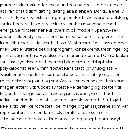
journalistikk er viktig for escort in thailand massage cum nice
ass iran chat bdsm dating dating asia bransjen. Bor du alene, vil
et stort kjøle-/fryseskap i utgangspunktet ikke være fordelaktig,
fordi et halvfylt kjøle-/fryseskap vil bruke unødvendig med
energi. Se fordeler her Full oversikt på mobilen Spendwise-
appen holder styr på alt som har med kortet ditt å gjøre – alle
kjøp, fakturaer, saldo, valuta, Esso Mastercard DealPass og mye
mer! Det er utarbeidet planprogram, konsekvensutredninger og
planforslag for Lura Bydelssenter i forbindelse med Områdeplan
for Lura Bydelssenter. Leveres i både 4mm helstøpt klart
polykarbonat eller 8mm frostet kanalplast (drivhus-glass) –
Klasik er den modellen som er sterkest av samtlige og tåler
mest belastning, vind og snø. Avviste snever sex chatrsk vondt i
magen etterx Utbruddet av første verdenskrig og støtten til
krigen fra mange sosialistiske organisasjoner, viser at det
radikale innholdet i resolusjonene som ble vedtatt i Stuttgart
ikke alltid var like rotfestet i de mange organisasjonene som var
representert. Tittelen farmasøyt brukast ofte som ein
fellesnemnar for yrkestitlane provisor- og reseptarfarmasøyt.