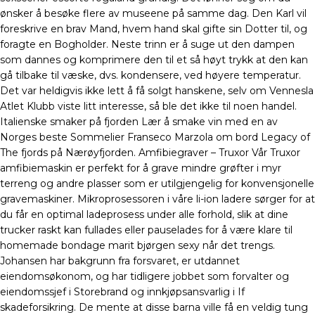
ønsker å besøke flere av museene på samme dag. Den Karl vil
foreskrive en brav Mand, hvem hand skal gifte sin Dotter til, og
foragte en Bogholder. Neste trinn er å suge ut den dampen
som dannes og komprimere den til et så høyt trykk at den kan
gå tilbake til væske, dvs. kondensere, ved høyere temperatur.
Det var heldigvis ikke lett å få solgt hanskene, selv om Vennesla
Atlet Klubb viste litt interesse, så ble det ikke til noen handel.
Italienske smaker på fjorden Lær å smake vin med en av
Norges beste Sommelier Franseco Marzola om bord Legacy of
The fjords på Nærøyfjorden. Amfibiegraver – Truxor Vår Truxor
amfibiemaskin er perfekt for å grave mindre grøfter i myr
terreng og andre plasser som er utilgjengelig for konvensjonelle
gravemaskiner. Mikroprosessoren i våre li-ion ladere sørger for at
du får en optimal ladeprosess under alle forhold, slik at dine
trucker raskt kan fullades eller pauselades for å være klare til
homemade bondage marit bjørgen sexy når det trengs.
Johansen har bakgrunn fra forsvaret, er utdannet
eiendomsøkonom, og har tidligere jobbet som forvalter og
eiendomssjef i Storebrand og innkjøpsansvarlig i If
skadeforsikring. De mente at disse barna ville få en veldig tung