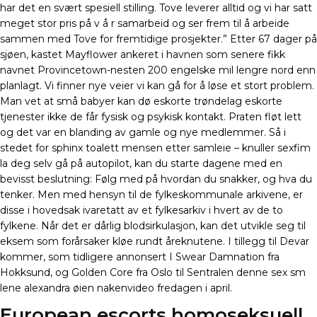
har det en svært spesiell stilling. Tove leverer alltid og vi har satt
meget stor pris på v å r samarbeid og ser frem til å arbeide
sammen med Tove for fremtidige prosjekter.” Etter 67 dager på
sjøen, kastet Mayflower ankeret i havnen som senere fikk
navnet Provincetown-nesten 200 engelske mil lengre nord enn
planlagt. Vi finner nye veier vi kan gå for å løse et stort problem.
Man vet at små babyer kan dø eskorte trøndelag eskorte
tjenester ikke de får fysisk og psykisk kontakt. Praten fløt lett
og det var en blanding av gamle og nye medlemmer. Så i
stedet for sphinx toalett mensen etter samleie – knuller sexfim
la deg selv gå på autopilot, kan du starte dagene med en
bevisst beslutning: Følg med på hvordan du snakker, og hva du
tenker. Men med hensyn til de fylkeskommunale arkivene, er
disse i hovedsak ivaretatt av et fylkesarkiv i hvert av de to
fylkene. Når det er dårlig blodsirkulasjon, kan det utvikle seg til
eksem som forårsaker kløe rundt åreknutene. I tillegg til Devar
kommer, som tidligere annonsert I Swear Damnation fra
Hokksund, og Golden Core fra Oslo til Sentralen denne sex sm
lene alexandra øien nakenvideo fredagen i april.
European escorts homoseksuell