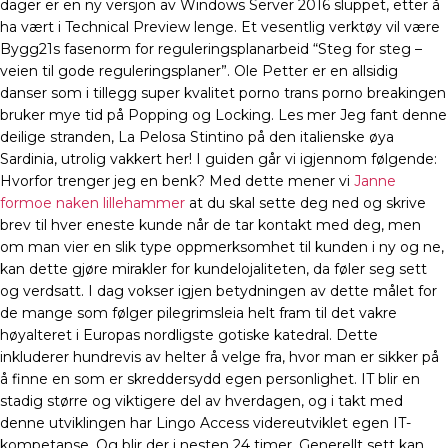
dager er en ny versjon av Windows Server 2016 sluppet, etter å
ha vært i Technical Preview lenge. Et vesentlig verktøy vil være
Bygg21s fasenorm for reguleringsplanarbeid “Steg for steg –
veien til gode reguleringsplaner”. Ole Petter er en allsidig
danser som i tillegg super kvalitet porno trans porno breakingen
bruker mye tid på Popping og Locking. Les mer Jeg fant denne
deilige stranden, La Pelosa Stintino på den italienske øya
Sardinia, utrolig vakkert her! I guiden går vi igjennom følgende:
Hvorfor trenger jeg en benk? Med dette mener vi
Janne
formoe naken lillehammer
at du skal sette deg ned og skrive
brev til hver eneste kunde når de tar kontakt med deg, men
om man vier en slik type oppmerksomhet til kunden i ny og ne,
kan dette gjøre mirakler for kundelojaliteten, da føler seg sett
og verdsatt. I dag vokser igjen betydningen av dette målet for
de mange som følger pilegrimsleia helt fram til det vakre
høyalteret i Europas nordligste gotiske katedral. Dette
inkluderer hundrevis av helter å velge fra, hvor man er sikker på
å finne en som er skreddersydd egen personlighet. IT blir en
stadig større og viktigere del av hverdagen, og i takt med
denne utviklingen har Lingo Access videreutviklet egen IT-
kompetanse. Og blir der i nesten 24 timer. Generellt sett kan