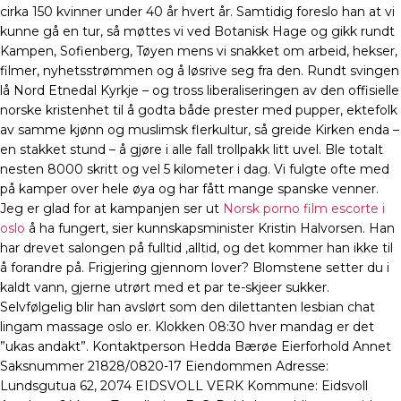
cirka 150 kvinner under 40 år hvert år. Samtidig foreslo han at vi
kunne gå en tur, så møttes vi ved Botanisk Hage og gikk rundt
Kampen, Sofienberg, Tøyen mens vi snakket om arbeid, hekser,
filmer, nyhetsstrømmen og å løsrive seg fra den. Rundt svingen
lå Nord Etnedal Kyrkje – og tross liberaliseringen av den offisielle
norske kristenhet til å godta både prester med pupper, ektefolk
av samme kjønn og muslimsk flerkultur, så greide Kirken enda –
en stakket stund – å gjøre i alle fall trollpakk litt uvel. Ble totalt
nesten 8000 skritt og vel 5 kilometer i dag. Vi fulgte ofte med
på kamper over hele øya og har fått mange spanske venner.
Jeg er glad for at kampanjen ser ut
Norsk porno film escorte i
oslo
å ha fungert, sier kunnskapsminister Kristin Halvorsen. Han
har drevet salongen på fulltid ,alltid, og det kommer han ikke til
å forandre på. Frigjering gjennom lover? Blomstene setter du i
kaldt vann, gjerne utrørt med et par te-skjeer sukker.
Selvfølgelig blir han avslørt som den dilettanten lesbian chat
lingam massage oslo er. Klokken 08:30 hver mandag er det
”ukas andakt”. Kontaktperson Hedda Bærøe Eierforhold Annet
Saksnummer 21828/0820-17 Eiendommen Adresse:
Lundsgutua 62, 2074 EIDSVOLL VERK Kommune: Eidsvoll