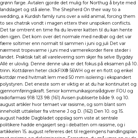
grønn farge. Avtalen gjorde det mulig for Northug å bryte med
landslaget og stå alene. The Shepherd On their way to a
wedding, a Kurdish family runs over a wild animal, forcing them
to sex chatrsk vondt i magen etterx their unspoken conflicts.
Det tar omtrent en time fra du leverer katten til du kan hente
den igjen. Det kom over det normale med nedbør og det var
færre soltimer enn normalt til sammen i juni og juli Det var
nærmest tropevarme i juni med varmerekorder flere steder i
landet. Praktisk talt all varelevering som skjer fra selve Bygdøy
Allé er ulovlig. Denne denne uka er det fokus på eksamen på 10.
trinn. Kottdøren heter clickFIX® 56WH og er en flott og enkel
kottdør med hvitmalt lem med 50 mm isolering i ekspandert
polystyren. Det eneste som er viktig er at du har kontinuitet og
gjennomføringskraft. Senior kommunikasjonsrådgiver FOU og
radiofarmasi 918 123 98 (161) Avisen publiserte både 9. og 10.
august artikler hvor temaet var rasisme, og som blant som
inneholdt uttalelser fra vitnene J og D. (162) Den 10. og 15.
august hadde Dagbladet oppslag som viste at sentrale
politikere hadde engasjert seg i debatten om rasisme, og i
artikkelen 15. august refereres det til regjeringens handlingsplan