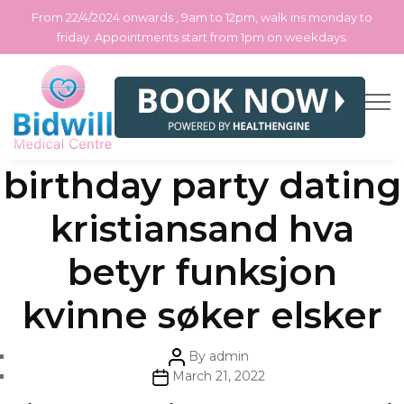
From 22/4/2024 onwards , 9am to 12pm, walk ins monday to
friday. Appointments start from 1pm on weekdays.
Skip
Categories
Uncategorized
Caroline andersen
to
the
content
birthday party dating
kristiansand hva
betyr funksjon
kvinne søker elsker
Post
By
admin
author
Post
March 21, 2022
date