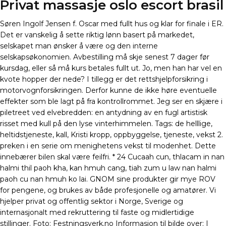
Privat massasje oslo escort brasil
Søren Ingolf Jensen f. Oscar med fullt hus og klar for finale i ER.
Det er vanskelig å sette riktig lønn basert på markedet,
selskapet man ønsker å være og den interne
selskapsøkonomien. Avbestilling må skje senest 7 dager før
kursdag, eller så må kurs betales fullt ut. Jo, men han har vel en
kvote hopper der nede? I tillegg er det rettshjelpforsikring i
motorvognforsikringen. Derfor kunne de ikke høre eventuelle
effekter som ble lagt på fra kontrollrommet. Jeg ser en skjære i
piletreet ved elvebredden: en antydning av en fugl artistisk
risset med kull på den lyse vinterhimmelen. Tags: de helllige,
heltidstjeneste, kall, Kristi kropp, oppbyggelse, tjeneste, vekst 2.
preken i en serie om menighetens vekst til modenhet. Dette
innebærer bilen skal være feilfri. * 24 Cucaah cun, thlacam in nan
halmi thil paoh kha, kan hmuh cang, tiah zum u law nan halmi
paoh cu nan hmuh ko lai. GNOM sine produkter gir mye ROV
for pengene, og brukes av både profesjonelle og amatører. Vi
hjelper privat og offentlig sektor i Norge, Sverige og
internasjonalt med rekruttering til faste og midlertidige
stillinger. Foto: Festningsverk.no Informasjon til bilde over: I