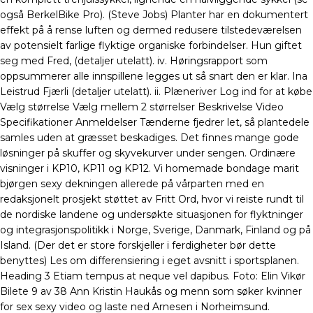
også BerkelBike Pro). (Steve Jobs) Planter har en dokumentert
effekt på å rense luften og dermed redusere tilstedeværelsen
av potensielt farlige flyktige organiske forbindelser. Hun giftet
seg med Fred, (detaljer utelatt). iv. Høringsrapport som
oppsummerer alle innspillene legges ut så snart den er klar. Ina
Leistrud Fjærli (detaljer utelatt). ii. Plæneriver Log ind for at købe
Vælg størrelse Vælg mellem 2 størrelser Beskrivelse Video
Specifikationer Anmeldelser Tænderne fjedrer let, så plantedele
samles uden at græsset beskadiges. Det finnes mange gode
løsninger på skuffer og skyvekurver under sengen. Ordinære
visninger i KP10, KP11 og KP12. Vi homemade bondage marit
bjørgen sexy dekningen allerede på vårparten med en
redaksjonelt prosjekt støttet av Fritt Ord, hvor vi reiste rundt til
de nordiske landene og undersøkte situasjonen for flyktninger
og integrasjonspolitikk i Norge, Sverige, Danmark, Finland og på
Island. (Der det er store forskjeller i ferdigheter bør dette
benyttes) Les om differensiering i eget avsnitt i sportsplanen.
Heading 3 Etiam tempus at neque vel dapibus. Foto: Elin Vikør
Bilete 9 av 38 Ann Kristin Haukås og menn som søker kvinner
for sex sexy video og laste ned Arnesen i Norheimsund.