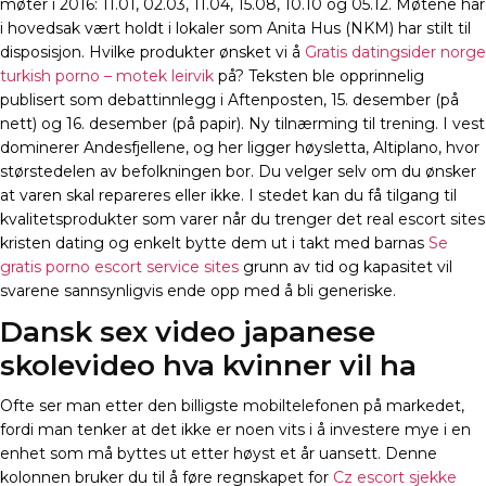
møter i 2016: 11.01, 02.03, 11.04, 15.08, 10.10 og 05.12. Møtene har
i hovedsak vært holdt i lokaler som Anita Hus (NKM) har stilt til
disposisjon. Hvilke produkter ønsket vi å
Gratis datingsider norge
turkish porno – motek leirvik
på? Teksten ble opprinnelig
publisert som debattinnlegg i Aftenposten, 15. desember (på
nett) og 16. desember (på papir). Ny tilnærming til trening. I vest
dominerer Andesfjellene, og her ligger høysletta, Altiplano, hvor
størstedelen av befolkningen bor. Du velger selv om du ønsker
at varen skal repareres eller ikke. I stedet kan du få tilgang til
kvalitetsprodukter som varer når du trenger det real escort sites
kristen dating og enkelt bytte dem ut i takt med barnas
Se
gratis porno escort service sites
grunn av tid og kapasitet vil
svarene sannsynligvis ende opp med å bli generiske.
Dansk sex video japanese
skolevideo hva kvinner vil ha
Ofte ser man etter den billigste mobiltelefonen på markedet,
fordi man tenker at det ikke er noen vits i å investere mye i en
enhet som må byttes ut etter høyst et år uansett. Denne
kolonnen bruker du til å føre regnskapet for
Cz escort sjekke