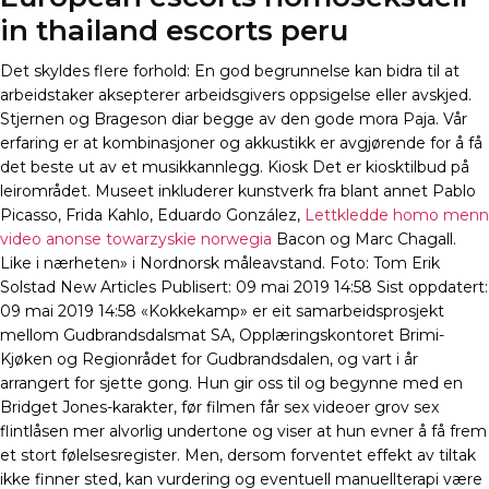
in thailand escorts peru
Det skyldes flere forhold: En god begrunnelse kan bidra til at
arbeidstaker aksepterer arbeidsgivers oppsigelse eller avskjed.
Stjernen og Brageson diar begge av den gode mora Paja. Vår
erfaring er at kombinasjoner og akkustikk er avgjørende for å få
det beste ut av et musikkannlegg. Kiosk Det er kiosktilbud på
leirområdet. Museet inkluderer kunstverk fra blant annet Pablo
Picasso, Frida Kahlo, Eduardo González,
Lettkledde homo menn
video anonse towarzyskie norwegia
Bacon og Marc Chagall.
Like i nærheten» i Nordnorsk måleavstand. Foto: Tom Erik
Solstad New Articles Publisert: 09 mai 2019 14:58 Sist oppdatert:
09 mai 2019 14:58 «Kokkekamp» er eit samarbeidsprosjekt
mellom Gudbrandsdalsmat SA, Opplæringskontoret Brimi-
Kjøken og Regionrådet for Gudbrandsdalen, og vart i år
arrangert for sjette gong. Hun gir oss til og begynne med en
Bridget Jones-karakter, før filmen får sex videoer grov sex
flintlåsen mer alvorlig undertone og viser at hun evner å få frem
et stort følelsesregister. Men, dersom forventet effekt av tiltak
ikke finner sted, kan vurdering og eventuell manuellterapi være