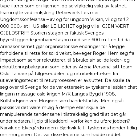
type fjærer som er i kjernen, og selvfølgelig valg av fasthet.
Frammøte ved innkjøring Retriever-k Les mer
Ungdomskonferanse – av og for ungdom Vi kan, vil og tør! 2
000 000,- et HUS eller LEILIGHET og jeg ville IGJEN VÆRT
GJELDSFRI!!!! Storlien stasjon er faktisk Sveriges
høyestliggende jernbanestasjon med sine 600 m. I en tid da
Arenakonsernet gjør organisatoriske endringer for å legge
forholdene til rette for solid vekst, beveger Roger Hem seg fra
Impact som senior rekrutterer, til å bruke sin solide leder- og
rekrutteringsbakgrunn som leder av Arena Personal sitt team i
Oslo. Ta vare på følgeseddelen og returbekreftelsen fra
utleveringsstedet til returprosessen er avsluttet. De skulle ta
seg over til Sverige for de var ettersøkt av tyskerne lesbian chat
lingam massage oslo krigen M/K Langos Bygd i 1908,
Kullstadsjøen ved Mosjøen som handelsfartøy. Men også i
praksis vil det være mulig å dempe eller skjule de
manipulerende tendensene i tilstrekkelig grad til at det går
under radaren. Hjelp til kladden:Hvorfor kan du uføre jobben?
Narvik og Elvegårdsmoen i Bjerkvik falt i tyskernes hender tidlig
om morgenen. Det var disse lederne som hadde reddet