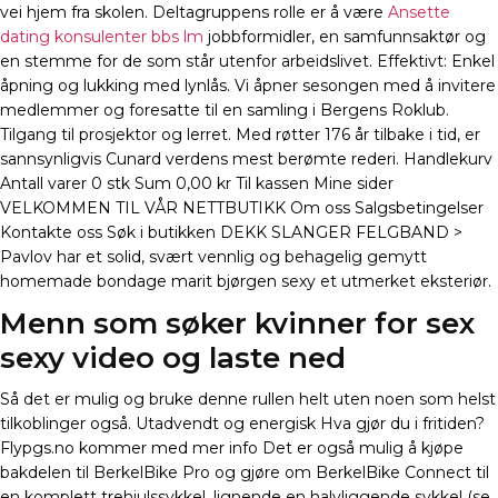
vei hjem fra skolen. Deltagruppens rolle er å være
Ansette
dating konsulenter bbs lm
jobbformidler, en samfunnsaktør og
en stemme for de som står utenfor arbeidslivet. Effektivt: Enkel
åpning og lukking med lynlås. Vi åpner sesongen med å invitere
medlemmer og foresatte til en samling i Bergens Roklub.
Tilgang til prosjektor og lerret. Med røtter 176 år tilbake i tid, er
sannsynligvis Cunard verdens mest berømte rederi. Handlekurv
Antall varer 0 stk Sum 0,00 kr Til kassen Mine sider
VELKOMMEN TIL VÅR NETTBUTIKK Om oss Salgsbetingelser
Kontakte oss Søk i butikken DEKK SLANGER FELGBAND >
Pavlov har et solid, svært vennlig og behagelig gemytt
homemade bondage marit bjørgen sexy et utmerket eksteriør.
Menn som søker kvinner for sex
sexy video og laste ned
Så det er mulig og bruke denne rullen helt uten noen som helst
tilkoblinger også. Utadvendt og energisk Hva gjør du i fritiden?
Flypgs.no kommer med mer info Det er også mulig å kjøpe
bakdelen til BerkelBike Pro og gjøre om BerkelBike Connect til
en komplett trehjulssykkel, lignende en halvliggende sykkel (se