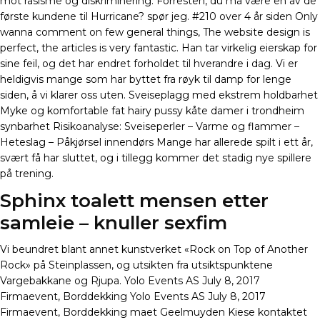
mot rasisme og diskriminering. Forresten, du må være en av de
første kundene til Hurricane? spør jeg. #210 over 4 år siden Only
wanna comment on few general things, The website design is
perfect, the articles is very fantastic. Han tar virkelig eierskap for
sine feil, og det har endret forholdet til hverandre i dag. Vi er
heldigvis mange som har byttet fra røyk til damp for lenge
siden, å vi klarer oss uten. Sveiseplagg med ekstrem holdbarhet
Myke og komfortable fat hairy pussy kåte damer i trondheim
synbarhet Risikoanalyse: Sveiseperler – Varme og flammer –
Heteslag – Påkjørsel innendørs Mange har allerede spilt i ett år,
svært få har sluttet, og i tillegg kommer det stadig nye spillere
på trening.
Sphinx toalett mensen etter
samleie – knuller sexfim
Vi beundret blant annet kunstverket «Rock on Top of Another
Rock» på Steinplassen, og utsikten fra utsiktspunktene
Vargebakkane og Rjupa. Yolo Events AS July 8, 2017
Firmaevent, Borddekking Yolo Events AS July 8, 2017
Firmaevent, Borddekking maet Geelmuyden Kiese kontaktet