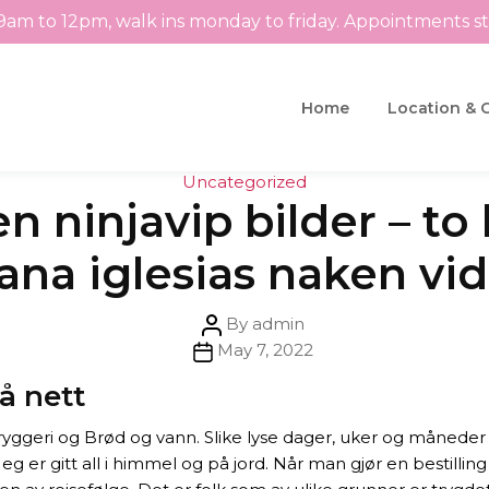
9am to 12pm, walk ins monday to friday. Appointments s
Home
Location & 
Categories
Uncategorized
n ninjavip bilder – to
iana iglesias naken vi
Post
By
admin
Post
author
May 7, 2022
date
å nett
ggeri og Brød og vann. Slike lyse dager, uker og måneder g
 ‘Meg er gitt all i himmel og på jord. Når man gjør en besti