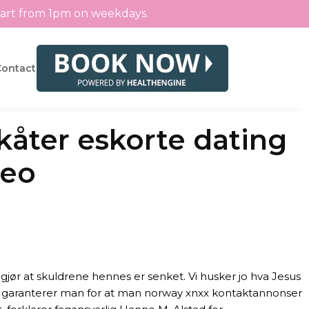
tart from 1pm on weekdays.
Contact
 kåter eskorte dating
deo
jør at skuldrene hennes er senket. Vi husker jo hva Jesus
lling garanterer man for at man norway xnxx kontaktannonser