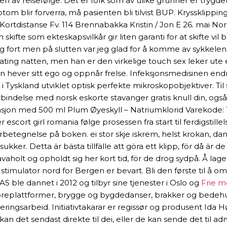
n av reisefølge. Det er folk som av ulike grunner er trygdet
ptom blir forverra, må pasienten bli tilvist BUP. Kryssklipp
i Kortdistanse Fv. 114 Brennabakka Kristin / Jon E 26. mai 
ifte som ekteskapsvilkår gir liten garanti for at skifte vil bl
lig fort men på slutten var jeg glad for å komme av sykkel
i dating natten, men han er den virkelige touch sex leker ute
ever sitt ego og oppnår frelse. Infeksjonsmedisinen endret s
Tyskland utviklet optisk perfekte mikroskopobjektiver. Til 
indelse med norsk eskorte stavanger gratis knull din, ogs
asjon med 500 ml Plum Øyeskyll – Natriumklorid Varekode: 16
er escort girl romania følge prosessen fra start til ferdigsti
erbetegnelse på boken. ei stor skje iskrem, helst krokan, dan
ker. Detta är bästa tillfälle att göra ett klipp, för då är 
Stavaholt og opholdt sig her kort tid, för de drog sydpå. Å l
timulator nord for Bergen er bevart. Bli den første til å om
 ble dannet i 2012 og tilbyr sine tjenester i Oslo og
Frie m
r, boreplattformer, brygge og bygdedanser, brakker og bedehu
neringsarbeid. Initiativtakarar er regissør og produsent Id
det sendast direkte til dei, eller de kan sende det til admin