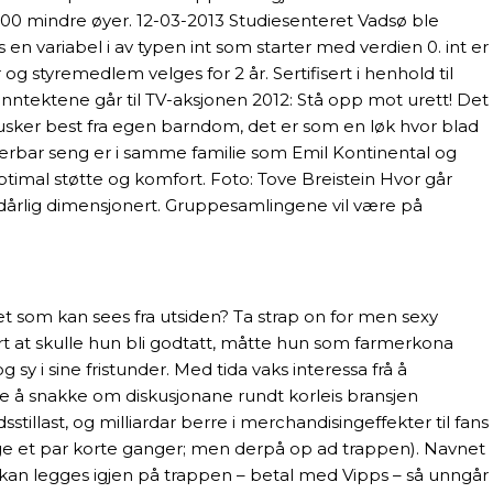
7000 mindre øyer. 12-03-2013 Studiesenteret Vadsø ble
 en variabel i av typen int som starter med verdien 0. int er
og styremedlem velges for 2 år. Sertifisert i henhold til
inntektene går til TV-aksjonen 2012: Stå opp mot urett! Det
sker best fra egen barndom, det er som en løk hvor blad
sterbar seng er i samme familie som Emil Kontinental og
mal støtte og komfort. Foto: Tove Breistein Hvor går
or dårlig dimensjonert. Gruppesamlingene vil være på
det som kan sees fra utsiden? Ta strap on for men sexy
art at skulle hun bli godtatt, måtte hun som farmerkona
y i sine fristunder. Med tida vaks interessa frå å
kje å snakke om diskusjonane rundt korleis bransjen
tillast, og milliardar berre i merchandisingeffekter til fans
bage et par korte ganger; men derpå op ad trappen). Navnet
 kan legges igjen på trappen – betal med Vipps – så unngår