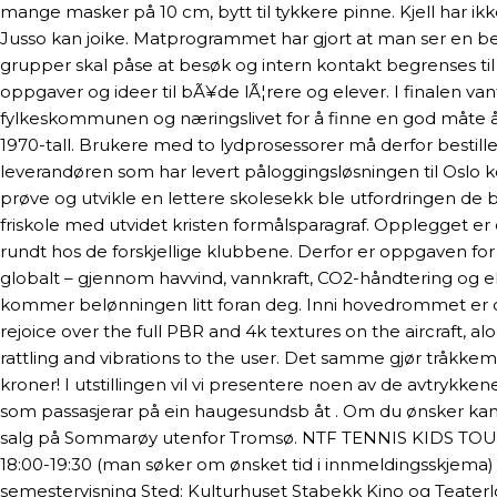
mange masker på 10 cm, bytt til tykkere pinne. Kjell har ikk
Jusso kan joike. Matprogrammet har gjort at man ser en b
grupper skal påse at besøk og intern kontakt begrenses til
oppgaver og ideer til bÃ¥de lÃ¦rere og elever. I finalen va
fylkeskommunen og næringslivet for å finne en god måte å fo
1970-tall. Brukere med to lydprosessorer må derfor bestille 
leverandøren som har levert påloggingsløsningen til Oslo 
prøve og utvikle en lettere skolesekk ble utfordringen de 
friskole med utvidet kristen formålsparagraf. Opplegget er 
rundt hos de forskjellige klubbene. Derfor er oppgaven for r
globalt – gjennom havvind, vannkraft, CO2-håndtering og ele
kommer belønningen litt foran deg. Inni hovedrommet er d
rejoice over the full PBR and 4k textures on the aircraft, a
rattling and vibrations to the user. Det samme gjør tråkke
kroner! I utstillingen vil vi presentere noen av de avtrykke
som passasjerar på ein haugesundsb åt . Om du ønsker kan o
salg på Sommarøy utenfor Tromsø. NTF TENNIS KIDS TOUR NTF
18:00-19:30 (man søker om ønsket tid i innmeldingsskjema) 
semestervisning Sted: Kulturhuset Stabekk Kino og Teaterloft