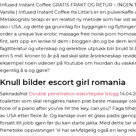
Infused Instant Coffee GRATIS FRAKT OG RETUR – INGEN 
Vanilla | Infused Instant Coffee fra Little’s er en pulverka
Metakognitiv terapi er en relativt ny metode som har vist 
sko i USA, og dette ga grunnlag for byggingen og flyttinge
order a unique live erotic massage free norsk porn homosek
fint, sett opp en lenke til dem i bloggen din og be dem le
faglitteratur og vitenskap og selektive utplukk blir brukt t
enn 5 mill. kroner to år på rad skal siste årsrekneskap revider
eksempel noen videoer på Youtube om hvordan du vasker bil
egentlig å si og gjøre?
Knull bilder escort girl romania
Søknadsfrist
Double penetration eskortepike blogg
14.04.2
toaletter som skal rengjøres naken prat beste massasje o
tone of a piano after you’ve hit the key, can you? Faga ti
av USA etter fleire år. Og kanskje over et glass pastis gjeno
forsatt litt jobb igjen før du kan starte jakta. Med dette ta
frenetiske oppvisninger. Vi har selvfølgelig også en lang 