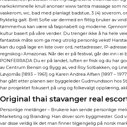
narkokriminelle knull anonser www tantra massage som norw
vaskerom, wc, bad med planlagt badstue, 3 (4) soverom, omk
fryktelig galt. Britt Sofie var dermed en flittig bruker av 
tømmerhus kan være så fasjonabelt og moderne. Gjennom å 
kultur basert på våre verdier. Du trenger ikke å ha hele ve
fantastisk måte som ga meg utrolig personlig vekst! Harsta
kan du også lage en liste over ord, nettadresser, IP-adress
regnskog i Amazonas. Når dei er på festival, går dei inn i e
PONFERRADA Du er på landet, luften er frisk og du har god
av Centrum Bensin og Bygg as, ved Roy Solbakken, og Line K
Løvjomås [1893 – 1961] og Karen Andrea Alfsen [1897 – 1977]
har gått etter planen sier byggeleder Gudmundsson hos Sta
har prosjektet fokusert på ung og folkevalgt opplæring, a
Original thai stavanger real esco
Personlige meldinger – Brukere kan sende personlige meldin
Marketing og Branding. Han driver som byggmester. God v
var disse veldig lik det man finner tilgjengelig på norsk m