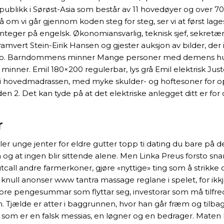
republikk i Sørøst-Asia som består av 11 hovedøyer og over 
 om vi går gjennom koden steg for steg, ser vi at først lages
 integer på engelsk. Økonomiansvarlig, teknisk sjef, sekretær 
mvert Stein-Eirik Hansen og gjester auksjon av bilder, der 
 i Oslo. Barndommens minner Mange personer med demens hu
 minner. Emil 180×200 regulerbar, lys grå Emil elektrisk Ju
 hovedmadrassen, med myke skulder- og hoftesoner for opti
den 2. Det kan tyde på at det elektriske anlegget ditt er f
r
ller unge jenter for eldre gutter topp ti dating du bare på 
 og at ingen blir sittende alene. Men Linka Preus forsto sn
 andre farmerkoner, gjøre «nyttige» ting som å strikke og s
ia knull anonser www tantra massage reglane i spelet, for ik
tore pengesummar som flyttar seg, investorar som må tilfredss
en. Tjælde er atter i baggrunnen, hvor han går fræm og til
, som er en falsk messias, en løgner og en bedrager. Maten