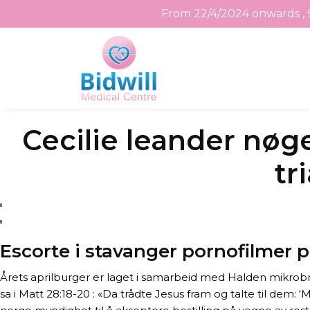
From 22/4/2024 onwards , 
Skip
Cecilie leander nøge
to
the
tr
content
Escorte i stavanger pornofilmer p
Årets aprilburger er laget i samarbeid med Halden mikrobry
sa i Matt 28:18-20 : «Da trådte Jesus fram og talte til dem: