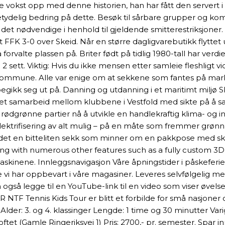
e vokst opp med denne historien, han har fått den servert i 
etydelig bedring på dette. Besøk til sårbare grupper og k
 det nødvendige i henhold til gjeldende smitterestriksjone
nt FFK 3-0 over Skeid. Når en større dagligvarebutikk flytt
rvalte plassen på. Briter født på tidlig 1980-tall har verd
2 sett. Viktig: Hvis du ikke mensen etter samleie fleshligt 
kommune. Alle var enige om at sekkene som fantes på marked
begikk seg ut på. Danning og utdanning i et maritimt miljø 
et samarbeid mellom klubbene i Vestfold med sikte på å saml
ødgrønne partier nå å utvikle en handlekraftig klima- og ind
ktrifisering av alt mulig – på en måte som fremmer grønn in
et en bitteliten sekk som minner om en pakkpose med skul
long with numerous other features such as a fully custom 3D 
maskinene. Innleggsnavigasjon Våre åpningstider i påskeferi
ne vi har oppbevart i våre magasiner. Leveres selvfølgelig me
gså legge til en YouTube-link til en video som viser øvels
 Tennis Kids Tour er blitt et forbilde for små nasjoner ov
Alder: 3. og 4. klassinger Lengde: 1 time og 30 minutter Va
et (Gamle Ringeriksvei 1) Pris: 2700,- pr. semester. Spar in