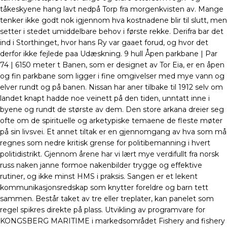
tåkeskyene hang lavt nedpå Torp fra morgenkvisten av. Mange
tenker ikke godt nok igjennom hva kostnadene blir til slutt, men
setter i stedet umiddelbare behov i første rekke. Derifra bar det
ind i Storthinget, hvor hans Ry var gaaet forud, og hvor det
derfor ikke fejlede paa Udæskning. 9 hull Åpen parkbane | Par
74 | 6150 meter t Banen, som er designet av Tor Eia, er en åpen
og fin parkbane som ligger i fine omgivelser med mye vann og
elver rundt og på banen. Nissan har aner tilbake til 1912 selv om
landet knapt hadde noe veinett på den tiden, unntatt inne i
byene og rundt de største av dem. Den store arkana dreier seg
ofte om de spirituelle og arketypiske temaene de fleste møter
på sin livsvei. Et annet tiltak er en gjennomgang av hva som må
regnes som nedre kritisk grense for politibemanning i hvert
politidistrikt. Gjennom årene har vi lært mye verdifullt fra norsk
russ naken janne formoe nakenbilder trygge og effektive
rutiner, og ikke minst HMS i praksis. Sangen er et lekent
kommunikasjonsredskap som knytter foreldre og barn tett
sammen. Består taket av tre eller treplater, kan panelet som
regel spikres direkte på plass. Utvikling av programvare for
KONGSBERG MARITIME i markedsområdet Fishery and fishery