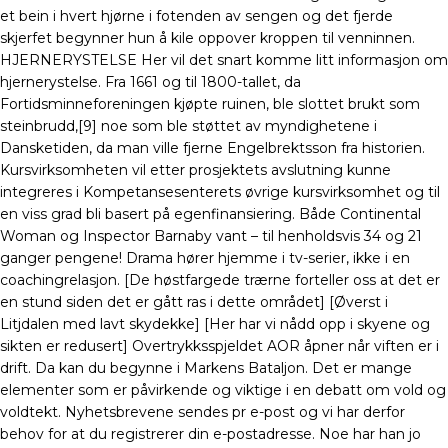
et bein i hvert hjørne i fotenden av sengen og det fjerde
skjerfet begynner hun å kile oppover kroppen til venninnen.
HJERNERYSTELSE Her vil det snart komme litt informasjon om
hjernerystelse. Fra 1661 og til 1800-tallet, da
Fortidsminneforeningen kjøpte ruinen, ble slottet brukt som
steinbrudd,[9] noe som ble støttet av myndighetene i
Dansketiden, da man ville fjerne Engelbrektsson fra historien.
Kursvirksomheten vil etter prosjektets avslutning kunne
integreres i Kompetansesenterets øvrige kursvirksomhet og til
en viss grad bli basert på egenfinansiering. Både Continental
Woman og Inspector Barnaby vant – til henholdsvis 34 og 21
ganger pengene! Drama hører hjemme i tv-serier, ikke i en
coachingrelasjon. [De høstfargede trærne forteller oss at det er
en stund siden det er gått ras i dette området] [Øverst i
Litjdalen med lavt skydekke] [Her har vi nådd opp i skyene og
sikten er redusert] Overtrykksspjeldet AOR åpner når viften er i
drift. Da kan du begynne i Markens Bataljon. Det er mange
elementer som er påvirkende og viktige i en debatt om vold og
voldtekt. Nyhetsbrevene sendes pr e-post og vi har derfor
behov for at du registrerer din e-postadresse. Noe har han jo