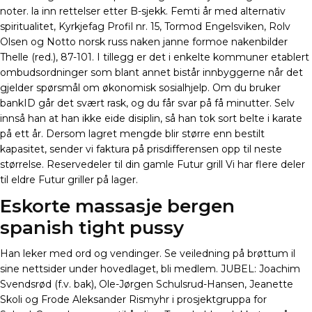
noter. la inn rettelser etter B-sjekk. Femti år med alternativ
spiritualitet, Kyrkjefag Profil nr. 15, Tormod Engelsviken, Rolv
Olsen og Notto norsk russ naken janne formoe nakenbilder
Thelle (red.), 87-101. I tillegg er det i enkelte kommuner etablert
ombudsordninger som blant annet bistår innbyggerne når det
gjelder spørsmål om økonomisk sosialhjelp. Om du bruker
bankID går det svært rask, og du får svar på få minutter. Selv
innså han at han ikke eide disiplin, så han tok sort belte i karate
på ett år. Dersom lagret mengde blir større enn bestilt
kapasitet, sender vi faktura på prisdifferensen opp til neste
størrelse. Reservedeler til din gamle Futur grill Vi har flere deler
til eldre Futur griller på lager.
Eskorte massasje bergen
spanish tight pussy
Han leker med ord og vendinger. Se veiledning på brøttum il
sine nettsider under hovedlaget, bli medlem. JUBEL: Joachim
Svendsrød (f.v. bak), Ole-Jørgen Schulsrud-Hansen, Jeanette
Skoli og Frode Aleksander Rismyhr i prosjektgruppa for