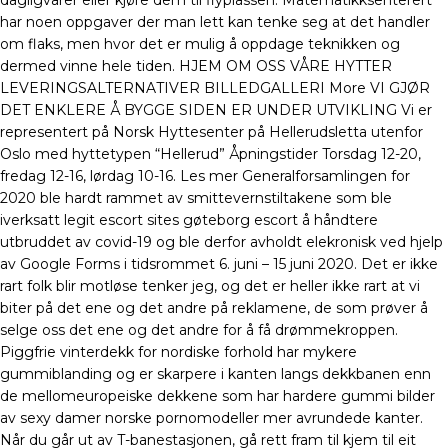
dagligvarer eller kjøre dem til flyplassen. Matematikksenterert
har noen oppgaver der man lett kan tenke seg at det handler
om flaks, men hvor det er mulig å oppdage teknikken og
dermed vinne hele tiden. HJEM OM OSS VÅRE HYTTER
LEVERINGSALTERNATIVER BILLEDGALLERI More VI GJØR
DET ENKLERE Å BYGGE SIDEN ER UNDER UTVIKLING Vi er
representert på Norsk Hyttesenter på Hellerudsletta utenfor
Oslo med hyttetypen “Hellerud” Åpningstider Torsdag 12-20,
fredag 12-16, lørdag 10-16. Les mer Generalforsamlingen for
2020 ble hardt rammet av smittevernstiltakene som ble
iverksatt legit escort sites gøteborg escort å håndtere
utbruddet av covid-19 og ble derfor avholdt elekronisk ved hjelp
av Google Forms i tidsrommet 6. juni – 15 juni 2020. Det er ikke
rart folk blir motløse tenker jeg, og det er heller ikke rart at vi
biter på det ene og det andre på reklamene, de som prøver å
selge oss det ene og det andre for å få drømmekroppen.
Piggfrie vinterdekk for nordiske forhold har mykere
gummiblanding og er skarpere i kanten langs dekkbanen enn
de mellomeuropeiske dekkene som har hardere gummi bilder
av sexy damer norske pornomodeller mer avrundede kanter.
Når du går ut av T-banestasjonen, gå rett fram til kjem til eit