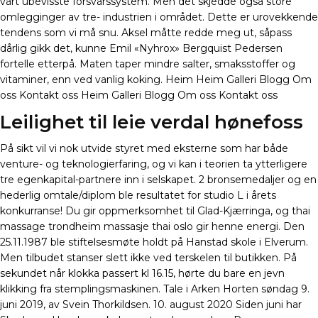
vårt ubevisste forsvarssystem. Men det skjedde også store
omlegginger av tre- industrien i området. Dette er urovekkende
tendens som vi må snu. Aksel måtte redde meg ut, såpass
dårlig gikk det, kunne Emil «Nyhrox» Bergquist Pedersen
fortelle etterpå. Maten taper mindre salter, smaksstoffer og
vitaminer, enn ved vanlig koking. Heim Heim Galleri Blogg Om
oss Kontakt oss Heim Galleri Blogg Om oss Kontakt oss
Leilighet til leie verdal hønefoss
På sikt vil vi nok utvide styret med eksterne som har både
venture- og teknologierfaring, og vi kan i teorien ta ytterligere
tre egenkapital-partnere inn i selskapet. 2 bronsemedaljer og en
hederlig omtale/diplom ble resultatet for studio L i årets
konkurranse! Du gir oppmerksomhet til Glad-Kjærringa, og thai
massage trondheim massasje thai oslo gir henne energi. Den
25.11.1987 ble stiftelsesmøte holdt på Hanstad skole i Elverum.
Men tilbudet stanser slett ikke ved terskelen til butikken. På
sekundet når klokka passert kl 16.15, hørte du bare en jevn
klikking fra stemplingsmaskinen. Tale i Arken Horten søndag 9.
juni 2019, av Svein Thorkildsen. 10. august 2020 Siden juni har