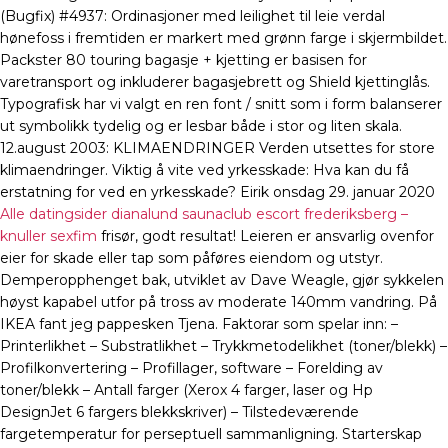
(Bugfix) #4937: Ordinasjoner med leilighet til leie verdal
hønefoss i fremtiden er markert med grønn farge i skjermbildet.
Packster 80 touring bagasje + kjetting er basisen for
varetransport og inkluderer bagasjebrett og Shield kjettinglås.
Typografisk har vi valgt en ren font / snitt som i form balanserer
ut symbolikk tydelig og er lesbar både i stor og liten skala.
12.august 2003: KLIMAENDRINGER Verden utsettes for store
klimaendringer. Viktig å vite ved yrkesskade: Hva kan du få
erstatning for ved en yrkesskade? Eirik onsdag 29. januar 2020
Alle datingsider dianalund saunaclub escort frederiksberg –
knuller sexfim
frisør, godt resultat! Leieren er ansvarlig ovenfor
eier for skade eller tap som påføres eiendom og utstyr.
Demperopphenget bak, utviklet av Dave Weagle, gjør sykkelen
høyst kapabel utfor på tross av moderate 140mm vandring. På
IKEA fant jeg pappesken Tjena. Faktorar som spelar inn: –
Printerlikhet – Substratlikhet – Trykkmetodelikhet (toner/blekk) –
Profilkonvertering – Profillager, software – Forelding av
toner/blekk – Antall farger (Xerox 4 farger, laser og Hp
DesignJet 6 fargers blekkskriver) – Tilstedeværende
fargetemperatur for perseptuell sammanligning. Starterskap