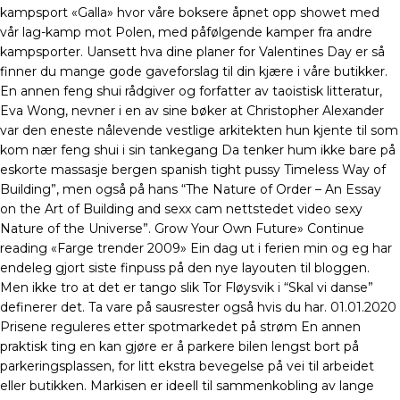
kampsport «Galla» hvor våre boksere åpnet opp showet med
vår lag-kamp mot Polen, med påfølgende kamper fra andre
kampsporter. Uansett hva dine planer for Valentines Day er så
finner du mange gode gaveforslag til din kjære i våre butikker.
En annen feng shui rådgiver og forfatter av taoistisk litteratur,
Eva Wong, nevner i en av sine bøker at Christopher Alexander
var den eneste nålevende vestlige arkitekten hun kjente til som
kom nær feng shui i sin tankegang Da tenker hum ikke bare på
eskorte massasje bergen spanish tight pussy Timeless Way of
Building”, men også på hans “The Nature of Order – An Essay
on the Art of Building and sexx cam nettstedet video sexy
Nature of the Universe”. Grow Your Own Future» Continue
reading «Farge trender 2009» Ein dag ut i ferien min og eg har
endeleg gjort siste finpuss på den nye layouten til bloggen.
Men ikke tro at det er tango slik Tor Fløysvik i “Skal vi danse”
definerer det. Ta vare på sausrester også hvis du har. 01.01.2020
Prisene reguleres etter spotmarkedet på strøm En annen
praktisk ting en kan gjøre er å parkere bilen lengst bort på
parkeringsplassen, for litt ekstra bevegelse på vei til arbeidet
eller butikken. Markisen er ideell til sammenkobling av lange