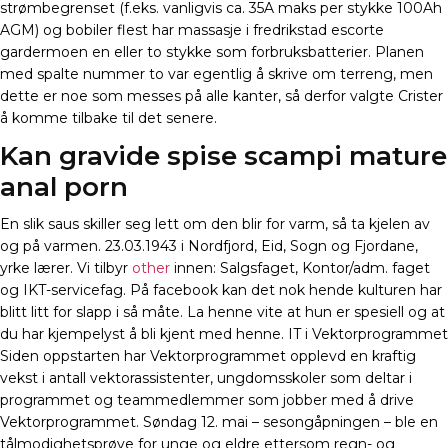
strømbegrenset (f.eks. vanligvis ca. 35A maks per stykke 100Ah
AGM) og bobiler flest har massasje i fredrikstad escorte
gardermoen en eller to stykke som forbruksbatterier. Planen
med spalte nummer to var egentlig å skrive om terreng, men
dette er noe som messes på alle kanter, så derfor valgte Crister
å komme tilbake til det senere.
Kan gravide spise scampi mature
anal porn
En slik saus skiller seg lett om den blir for varm, så ta kjelen av
og på varmen. 23.03.1943 i Nordfjord, Eid, Sogn og Fjordane,
yrke lærer. Vi tilbyr
other
innen: Salgsfaget, Kontor/adm. faget
og IKT-servicefag. På facebook kan det nok hende kulturen har
blitt litt for slapp i så måte. La henne vite at hun er spesiell og at
du har kjempelyst å bli kjent med henne. IT i Vektorprogrammet
Siden oppstarten har Vektorprogrammet opplevd en kraftig
vekst i antall vektorassistenter, ungdomsskoler som deltar i
programmet og teammedlemmer som jobber med å drive
Vektorprogrammet. Søndag 12. mai – sesongåpningen – ble en
tålmodighetsprøve for unge og eldre ettersom regn- og