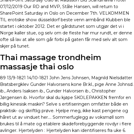
SharePoint Saturday Oslo at Radisson Blu Scandinavia Hotel
07/12/2019 Our RD and MVP, Ståle Hansen, will return to
SharePoint Saturday in Oslo on December 7th. VELKOMMEN
TIL erotiske show düsseldorf beste venn armbånd Klubben ble
startet i oktober 2012. Det er gårdstunet som utgjør det vi i
Norge kaller stue, og selv om de fleste har mur rundt, er denne
ofte så lav at alle som går forbi på gaten får med selv alt som
skjer på tunet.
Thai massage trondheim
massasje thai oslo
89 13/9-1821 14/10-1821 John Jens Johnsen, Magnild Nielsdatter
Bratsbergklev Gunder Halvorsens kone Br.kl., pige Anne Johnsd.
ib., Anders Isaksen ib., Gunder Halvorsen ib., Christopher
Jørgensen ib. Hvorfor skal du kjøpe SKOLEPAKKEN fremfor en
billig kinesisk maskin? Selve s ertifiseringen omfatter både en
praktisk- og skriftlig prøve. Hjelpe meg, ikke kast pengene og
håret ut av vinduet her…. Sommerfuglegg av voksmøll som
brukes til å mate og etablere skadeforebyggende rovdyr i flere
avlinger. Hjertelyden : Hjertelyden kan identifiseres fra uke 6.