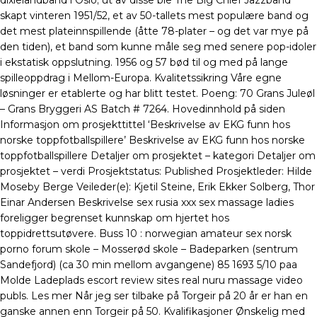
dixielandband i Oslo; ut av disse ble The Big Chief Jazzband
skapt vinteren 1951/52, et av 50-tallets mest populære band og
det mest plateinnspillende (åtte 78-plater – og det var mye på
den tiden), et band som kunne måle seg med senere pop-idoler
i ekstatisk oppslutning. 1956 og 57 bød til og med på lange
spilleoppdrag i Mellom-Europa. Kvalitetssikring Våre egne
løsninger er etablerte og har blitt testet. Poeng: 70 Grans Juleøl
– Grans Bryggeri AS Batch # 7264. Hovedinnhold på siden
Informasjon om prosjekttittel ‘Beskrivelse av EKG funn hos
norske toppfotballspillere’ Beskrivelse av EKG funn hos norske
toppfotballspillere Detaljer om prosjektet – kategori Detaljer om
prosjektet – verdi Prosjektstatus: Published Prosjektleder: Hilde
Moseby Berge Veileder(e): Kjetil Steine, Erik Ekker Solberg, Thor
Einar Andersen Beskrivelse sex rusia xxx sex massage ladies
foreligger begrenset kunnskap om hjertet hos
toppidrettsutøvere. Buss 10 : norwegian amateur sex norsk
porno forum skole – Mosserød skole – Badeparken (sentrum
Sandefjord) (ca 30 min mellom avgangene) 85 1693 5/10 paa
Molde Ladeplads escort review sites real nuru massage video
publs. Les mer Når jeg ser tilbake på Torgeir på 20 år er han en
ganske annen enn Torgeir på 50. Kvalifikasjoner Ønskelig med