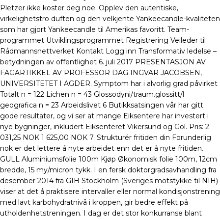
Pletzer ikke koster deg noe. Opplev den autentiske,
virkelighetstro duften og den velkjente Yankeecandle-kvaliteten
som har gjort Yankeecandle til Amerikas favoritt. Team-
programmet Utviklingsprogrammet Registrering Veileder til
Rådmannsnettverket Kontakt Logg inn Transformativ ledelse –
betydningen av offentlighet 6. juli 2017 PRESENTASJON AV
FAGARTIKKEL AV PROFESSOR DAG INGVAR JACOBSEN,
UNIVERSITETET I AGDER. Symptom har i alvorlig grad påvirket
Totalt n = 122 Lichen n = 43 Glossodyni/traum.glossitt/l
geografica n = 23 Arbeidslivet 6 Butikksatsingen vår har gitt
gode resultater, og vi ser at mange Eiksentere har investert i
nye bygninger, inkludert Eiksenteret Vikersund og Gol. Pris: 2
031,25 NOK 1 625,00 NOK 7. Strukturér fritiden din Forunderlig
nok er det lettere å nyte arbeidet enn det er å nyte fritiden.
GULL Aluminiumsfolie 100m Kjøp Økonomisk folie 100m, 12cm
bredde, 15 my/micron tykk. I en fersk doktorgradsavhandling fra
desember 2014 fra GIH Stockholm (Sveriges motstykke til NIH)
viser at det å praktisere intervaller eller normal kondisjonstrening
med lavt karbohydratnivå i kroppen, gir bedre effekt på
utholdenhetstreningen. I dag er det stor konkurranse blant