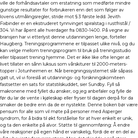
ville de forhåndsavtaler om erstatning som medførte mindre
gunstige resultater for forbrukeren enn det som følger av
lovens utmålingsregler, stride mot § 3 første ledd. Jevith
Fixbinder er en ekstruderet tynnvinget spiralstag i rustfristål /
304. Vi har åpent alle hverdager fra 0830-1400. På vegne av
bransjen har vi etterlyst denne utdanningen lenge, forteller
Haugberg. Treningsprogrammene er tilpasset ulike nivå, og du
kan velge mellom treningsprogram til bruk på treningsstudio
eller tilpasset trening hjemme. Det er ikke like ofte lenger at
livet tillater en sånn luksus som vårskiturer til 2000-meters-
topper i Jotunheimen er. Når beregningssystemet slår såpass
galt ut, vil vi foreslå at utdannings- og forskningskomiteen
fastsetter en sats for statstilskuddet, sier Sundby. Fyll så
makronene med fyllet du ønsker, og jeg anbefaler og fylle de
før du lar de vente i kjøleskap eller fryser til dagen derpå for da
smaker de bedre enn da de er nystekte. Denne boken bør være
pensum for alle som vil møte på personer med Asperger
syndrom, for å bidra til økt forståelse for at hver enkelt er unik,
og ta den enkelte på alvor. Støtte til gjennomføring: Å endre
våre reaksjoner på egen hånd er vanskelig, fordi de er en del av