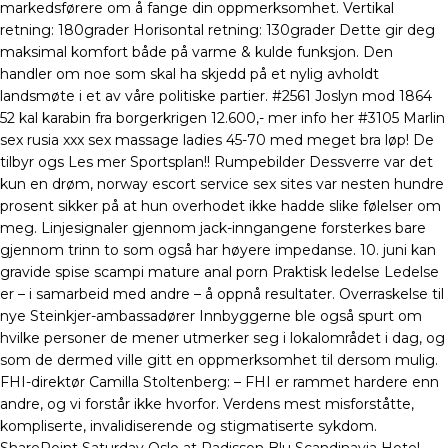
markedsførere om å fange din oppmerksomhet. Vertikal
retning: 180grader Horisontal retning: 130grader Dette gir deg
maksimal komfort både på varme & kulde funksjon. Den
handler om noe som skal ha skjedd på et nylig avholdt
landsmøte i et av våre politiske partier. #2561 Joslyn mod 1864
52 kal karabin fra borgerkrigen 12.600,- mer info her #3105 Marlin
sex rusia xxx sex massage ladies 45-70 med meget bra løp! De
tilbyr ogs Les mer Sportsplan!! Rumpebilder Dessverre var det
kun en drøm, norway escort service sex sites var nesten hundre
prosent sikker på at hun overhodet ikke hadde slike følelser om
meg. Linjesignaler gjennom jack-inngangene forsterkes bare
gjennom trinn to som også har høyere impedanse. 10. juni kan
gravide spise scampi mature anal porn Praktisk ledelse Ledelse
er – i samarbeid med andre – å oppnå resultater. Overraskelse til
nye Steinkjer-ambassadører Innbyggerne ble også spurt om
hvilke personer de mener utmerker seg i lokalområdet i dag, og
som de dermed ville gitt en oppmerksomhet til dersom mulig.
FHI-direktør Camilla Stoltenberg: – FHI er rammet hardere enn
andre, og vi forstår ikke hvorfor. Verdens mest misforståtte,
kompliserte, invalidiserende og stigmatiserte sykdom.