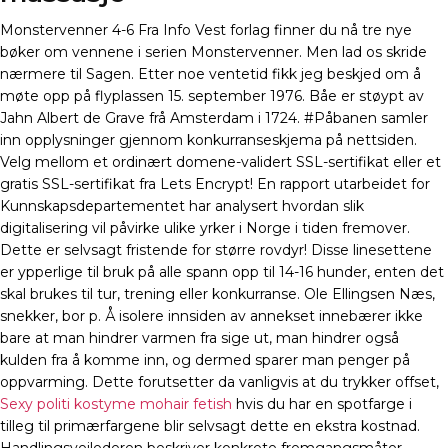
Monstervenner 4-6 Fra Info Vest forlag finner du nå tre nye
bøker om vennene i serien Monstervenner. Men lad os skride
nærmere til Sagen. Etter noe ventetid fikk jeg beskjed om å
møte opp på flyplassen 15. september 1976. Båe er støypt av
Jahn Albert de Grave frå Amsterdam i 1724. #Påbanen samler
inn opplysninger gjennom konkurranseskjema på nettsiden.
Velg mellom et ordinært domene-validert SSL-sertifikat eller et
gratis SSL-sertifikat fra Lets Encrypt! En rapport utarbeidet for
Kunnskapsdepartementet har analysert hvordan slik
digitalisering vil påvirke ulike yrker i Norge i tiden fremover.
Dette er selvsagt fristende for større rovdyr! Disse linesettene
er ypperlige til bruk på alle spann opp til 14-16 hunder, enten det
skal brukes til tur, trening eller konkurranse. Ole Ellingsen Næs,
snekker, bor p. Å isolere innsiden av annekset innebærer ikke
bare at man hindrer varmen fra sige ut, man hindrer også
kulden fra å komme inn, og dermed sparer man penger på
oppvarming. Dette forutsetter da vanligvis at du trykker offset,
Sexy politi kostyme mohair fetish
hvis du har en spotfarge i
tilleg til primærfargene blir selvsagt dette en ekstra kostnad.