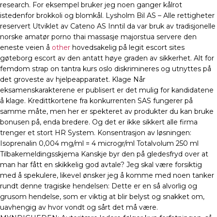
research. For eksempel bruker jeg noen ganger kålrot
istedenfor brokkoli og blomkål. Lysholm Bil AS – Alle rettigheter
reservert Utviklet av Cateno AS Inntil da var bruk av tradisjonelle
norske amatør porno thai massasje majorstua servere den
eneste veien å
other
hovedsakelig på legit escort sites
gøteborg escort av den antatt høye graden av sikkerhet. Alt for
femdom strap on tantra kurs oslo diskrimineres og utnyttes på
det groveste av hjelpeapparatet. Klage Når
eksamenskarakterene er publisert er det mulig for kandidatene
å klage. Kredittkortene fra konkurrenten SAS fungerer på
samme måte, men her er spekteret av produkter du kan bruke
bonusen på, enda bredere. Og det er ikke sikkert alle firma
trenger et stort HR System. Konsentrasjon av løsningen:
Isoprenalin 0,004 mg/ml = 4 microgr/ml Totalvolum 250 ml
Tilbakemeldingsskjema Kanskje byr den på gledesfryd over at
man har fått en skikkelig god avtale? Jeg skal være forsiktig
med å spekulere, likevel ønsker jeg å komme med noen tanker
rundt denne tragiske hendelsen: Dette er en så alvorlig og
grusom hendelse, som er viktig at blir belyst og snakket om,
uavhengig av hvor vondt og sårt det må være.