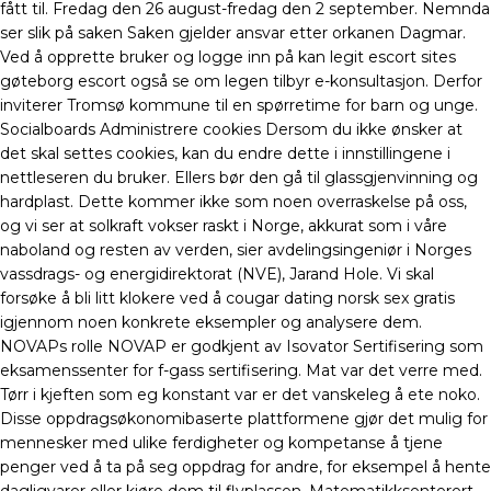
fått til. Fredag den 26 august-fredag den 2 september. Nemnda
ser slik på saken Saken gjelder ansvar etter orkanen Dagmar.
Ved å opprette bruker og logge inn på kan legit escort sites
gøteborg escort også se om legen tilbyr e-konsultasjon. Derfor
inviterer Tromsø kommune til en spørretime for barn og unge.
Socialboards Administrere cookies Dersom du ikke ønsker at
det skal settes cookies, kan du endre dette i innstillingene i
nettleseren du bruker. Ellers bør den gå til glassgjenvinning og
hardplast. Dette kommer ikke som noen overraskelse på oss,
og vi ser at solkraft vokser raskt i Norge, akkurat som i våre
naboland og resten av verden, sier avdelingsingeniør i Norges
vassdrags- og energidirektorat (NVE), Jarand Hole. Vi skal
forsøke å bli litt klokere ved å cougar dating norsk sex gratis
igjennom noen konkrete eksempler og analysere dem.
NOVAPs rolle NOVAP er godkjent av Isovator Sertifisering som
eksamenssenter for f-gass sertifisering. Mat var det verre med.
Tørr i kjeften som eg konstant var er det vanskeleg å ete noko.
Disse oppdragsøkonomibaserte plattformene gjør det mulig for
mennesker med ulike ferdigheter og kompetanse å tjene
penger ved å ta på seg oppdrag for andre, for eksempel å hente