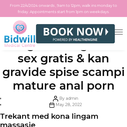
From 22/4/2024 onwards , 9am to 12pm, walk ins monday to
friday. Appointments start from 1pm on weekdays.
Skip
Categories
Uncategorized
Cougar dating norsk
to
the
content
sex gratis & kan
gravide spise scampi
mature anal porn
Post
By
admin
author
Post
May 28, 2022
date
Trekant med kona lingam
massasje