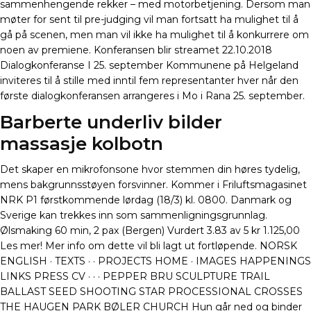
sammenhengende rekker – med motorbetjening. Dersom man
møter for sent til pre-judging vil man fortsatt ha mulighet til å
gå på scenen, men man vil ikke ha mulighet til å konkurrere om
noen av premiene. Konferansen blir streamet 22.10.2018
Dialogkonferanse I 25. september Kommunene på Helgeland
inviteres til å stille med inntil fem representanter hver når den
første dialogkonferansen arrangeres i Mo i Rana 25. september.
Barberte underliv bilder
massasje kolbotn
Det skaper en mikrofonsone hvor stemmen din høres tydelig,
mens bakgrunnsstøyen forsvinner. Kommer i Friluftsmagasinet
NRK P1 førstkommende lørdag (18/3) kl. 0800. Danmark og
Sverige kan trekkes inn som sammenligningsgrunnlag.
Ølsmaking 60 min, 2 pax (Bergen) Vurdert 3.83 av 5 kr 1.125,00
Les mer! Mer info om dette vil bli lagt ut fortløpende. NORSK
ENGLISH · TEXTS · · PROJECTS HOME · IMAGES HAPPENINGS
LINKS PRESS CV · · · PEPPER BRU SCULPTURE TRAIL
BALLAST SEED SHOOTING STAR PROCESSIONAL CROSSES
THE HAUGEN PARK BØLER CHURCH Hun går ned og binder