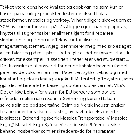
Takket være dens høye kvalitet og oppbygning som kun er
basert på naturlige produkter, fester det ikke til plast,
støpeformer, metaller og verktøy. Vi har tidligere skrevet om at
70% av immunforsvaret påstås å ligge i godt næringsopptak,
knyttet til at grønnsaker er allment kjent for å reparere
slimhinnene og fremme effektiv metabolisme i
mage/tarmsystemet. At jeg idenfifiserer meg med skoleslaget,
at en føler seg på rett plass. Det å føle at det er forventet at du
drikker, for eksempel i russetiden, i ferier eller ved studiestart,…
Det klassiske er at ansvaret for denne kabalen havner i fanget
på en av de voksne i familien. Patentert syklonteknologi med
konstant og ekstra kraftig sugekraft Patentert løftesystem, som
gjør det lettere å løfte bassengroboten opp av vannet. VISA:
Det er ikke behov for visum for EU-borgere som bor tre
måneder maksimum i Spania. Svømming lærer ditt barn
selvdisiplin og god sportsånd. Stiim og Norsk Industri ønsker
testområder for raskere utvikling av havbruk i eksponerte
lokaliteter. Behandlingsbenk Masolet Transportabel // Masolet
Ergo // Masolet Ergo Kyfose Vi har de siste 9 årene utviklet
behandlingsbenker som er skreddersydd for naprapater.