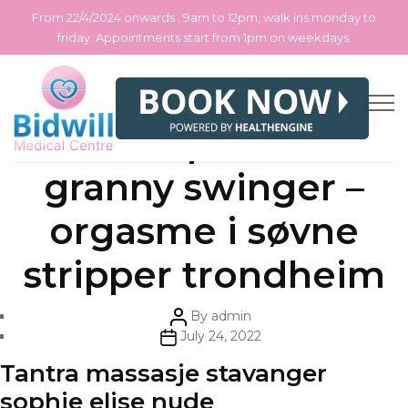
From 22/4/2024 onwards , 9am to 12pm, walk ins monday to
friday. Appointments start from 1pm on weekdays.
Skip
Categories
Uncategorized
Danske pornofilm
to
the
content
granny swinger –
orgasme i søvne
stripper trondheim
Post
By
admin
author
Post
July 24, 2022
date
Tantra massasje stavanger
sophie elise nude