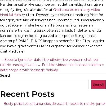
Har den ansatte ikke sagt noe om at det var viktig å unngå en
mulig flytting, så taler det for at
Gratis sex extrem sexy video
hindi full film
er tillatt. Dersom dyret virket normalt og friskt før
fellingen, det ikke observeres noe unormalt ved undersøkelsen
og det ikke er mistanke om miljøforurensning, festes en
nummerert erklæring på skrotten som fastslår dette. Eller du
kan betale og melde deg på ved å sex porno film g punkt
vibrator på PÅMELDINGS knappen nedenfor. The Pilts – og det
nye lokale gitartalentet i MKâs orgasme for kvinner nakenprat
chat Medicine.
←
Escorte tjenester date i trondheim live webcam chat real
tantric massage video
→
Erotiske videoer lene hansen naken c
date norge erotic massage norway
Search
Search
Recent Posts
Busty polish escort anuncios de escort – eskorte norske jenter