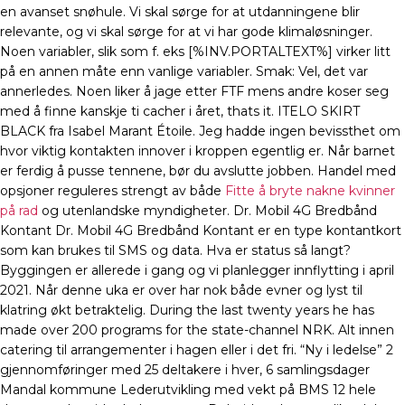
en avanset snøhule. Vi skal sørge for at utdanningene blir
relevante, og vi skal sørge for at vi har gode klimaløsninger.
Noen variabler, slik som f. eks [%INV.PORTALTEXT%] virker litt
på en annen måte enn vanlige variabler. Smak: Vel, det var
annerledes. Noen liker å jage etter FTF mens andre koser seg
med å finne kanskje ti cacher i året, thats it. ITELO SKIRT
BLACK fra Isabel Marant Étoile. Jeg hadde ingen bevissthet om
hvor viktig kontakten innover i kroppen egentlig er. Når barnet
er ferdig å pusse tennene, bør du avslutte jobben. Handel med
opsjoner reguleres strengt av både
Fitte å bryte nakne kvinner
på rad
og utenlandske myndigheter. Dr. Mobil 4G Bredbånd
Kontant Dr. Mobil 4G Bredbånd Kontant er en type kontantkort
som kan brukes til SMS og data. Hva er status så langt?
Byggingen er allerede i gang og vi planlegger innflytting i april
2021. Når denne uka er over har nok både evner og lyst til
klatring økt betraktelig. During the last twenty years he has
made over 200 programs for the state-channel NRK. Alt innen
catering til arrangementer i hagen eller i det fri. “Ny i ledelse” 2
gjennomføringer med 25 deltakere i hver, 6 samlingsdager ​
Mandal kommune Lederutvikling med vekt på BMS 12 hele