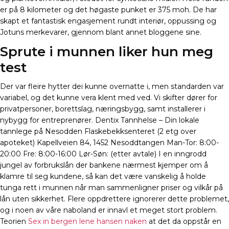
er på 8 kilometer og det høgaste punket er 375 moh. De har
skapt et fantastisk engasjement rundt interiør, oppussing og
Jotuns merkevarer, gjennom blant annet bloggene sine.
Sprute i munnen liker hun meg
test
Der var fleire hytter dei kunne overnatte i, men standarden var
variabel, og det kunne vera klent med ved. Vi skifter dører for
privatpersoner, borettslag, næringsbygg, samt installerer i
nybygg for entreprenører. Dentix Tannhelse – Din lokale
tannlege på Nesodden Flaskebekksenteret (2 etg over
apoteket) Kapellveien 84, 1452 Nesoddtangen Man-Tor: 8:00-
20:00 Fre: 8:00-16:00 Lør-Søn: (etter avtale)​ I en inngrodd
jungel av forbrukslån der bankene nærmest kjemper om å
klamre til seg kundene, så kan det være vanskelig å holde
tunga rett i munnen når man sammenligner priser og vilkår på
lån uten sikkerhet. Flere oppdrettere ignorerer dette problemet,
og i noen av våre naboland er innavl et meget stort problem.
Teorien
Sex in bergen lene hansen naken
at det da oppstår en