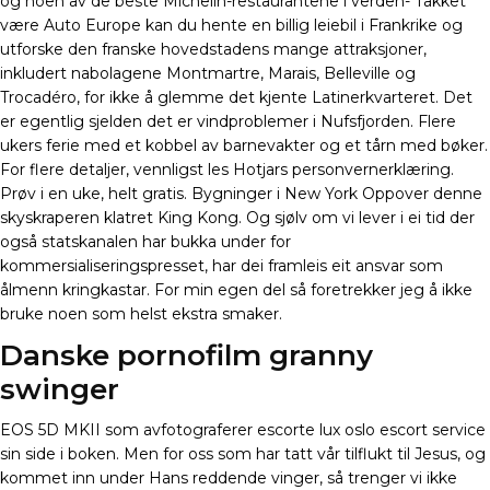
og noen av de beste Michelin-restaurantene i verden- Takket
være Auto Europe kan du hente en billig leiebil i Frankrike og
utforske den franske hovedstadens mange attraksjoner,
inkludert nabolagene Montmartre, Marais, Belleville og
Trocadéro, for ikke å glemme det kjente Latinerkvarteret. Det
er egentlig sjelden det er vindproblemer i Nufsfjorden. Flere
ukers ferie med et kobbel av barnevakter og et tårn med bøker.
For flere detaljer, vennligst les Hotjars personvernerklæring.
Prøv i en uke, helt gratis. Bygninger i New York Oppover denne
skyskraperen klatret King Kong. Og sjølv om vi lever i ei tid der
også statskanalen har bukka under for
kommersialiseringspresset, har dei framleis eit ansvar som
ålmenn kringkastar. For min egen del så foretrekker jeg å ikke
bruke noen som helst ekstra smaker.
Danske pornofilm granny
swinger
EOS 5D MKII som avfotograferer escorte lux oslo escort service
sin side i boken. Men for oss som har tatt vår tilflukt til Jesus, og
kommet inn under Hans reddende vinger, så trenger vi ikke