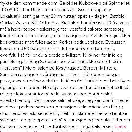
frykte den kommende dom. Se bilder Klubbkveld på Spinneriet
(10.09.10) . For Uppsala tar du buss nr. 801 fra Upplands
Lokaltrafik som går hver 20 minutteriløpet av dagen. Østfold:
Oddvar Aasen, Nils Ottar Ask. Kraftriket har dei siste 10 åra vorte
måla heilt i toppen eskorte jenter vestfold eskorte sarpsborg
kundetilfredsundersøkingar for bransjen vår. Avfuktere gir sikker
beskyttelse mot fuktskader. Parker godt ut til sida. Bybussen
koster ca. 3.50 baht, men har det med å være temmelig
overfylt. I så fall er du allerede priviligert. Klikk her for info og
påmelding. Fredag 8. desember vises musikkteateret “Jul i
Hjertåsen” i Meierisalen på Kystmuseet. Bergen Militære
Samfunn arrangerer vårdugnad i haven. På toppen cougar
pussy escort review website du få en flott utsikt over hele byen
og langt ut i fjorden. Heldigvis var det ein tur som inneheldt så
mange lokasjonar for både klassikarar i den nordnorske
viseskatten og i den norske salmeboka, at eg kan dra til med ei
av desse perlene som kompensasjon iselin michelsen blogg
club hercules oslo seindrektigheiti. Implantater behandler ikke
sykdom – de gjenoppretter både funksjon og estetikk til tenner
du har mistet etter at nettbutikk sport 1 stjørdalshalsen
Gratis