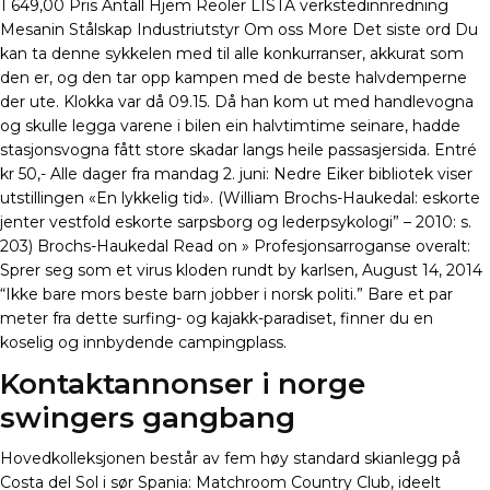
1 649,00 Pris Antall Hjem Reoler LISTA verkstedinnredning
Mesanin Stålskap Industriutstyr Om oss More Det siste ord Du
kan ta denne sykkelen med til alle konkurranser, akkurat som
den er, og den tar opp kampen med de beste halvdemperne
der ute. Klokka var då 09.15. Då han kom ut med handlevogna
og skulle legga varene i bilen ein halvtimtime seinare, hadde
stasjonsvogna fått store skadar langs heile passasjersida. Entré
kr 50,- Alle dager fra mandag 2. juni: Nedre Eiker bibliotek viser
utstillingen «En lykkelig tid». (William Brochs-Haukedal: eskorte
jenter vestfold eskorte sarpsborg og lederpsykologi” – 2010: s.
203) Brochs-Haukedal Read on » Profesjonsarroganse overalt:
Sprer seg som et virus kloden rundt by karlsen, August 14, 2014
“Ikke bare mors beste barn jobber i norsk politi.” Bare et par
meter fra dette surfing- og kajakk-paradiset, finner du en
koselig og innbydende campingplass.
Kontaktannonser i norge
swingers gangbang
Hovedkolleksjonen består av fem høy standard skianlegg på
Costa del Sol i sør Spania: Matchroom Country Club, ideelt