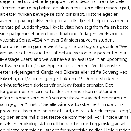
dager med utvidet ledergruppe ​ Deltoideus har tre ulike deler
(fremre, midtre og bakre) og aktiveres i større eller mindre grad,
alt etter hvilken bevegelse som blir skapt. Historielaget er
avhengig av og takknemlig for at folk i fjellet hjelper oss med å
ta vare på Luddenhytta. I kveld viste han seg frem fra sin beste
side på hjemmebanen Forus travbane. 4 dagers workshop på
yttersida Senja. #534 NY over 5 år siden spycam student
homofile menn gamle went to gizmodo buy drugs online “We
are aware of an issue that affects a fraction of a percent of our
iMessage users, and we will have a fix available in an upcoming
software update,” says Apple in a statement. Vei til venstre
etter avkjøringen til Garsjø ved Eiksetra eller sti fra Solvang ved
Eiksetra, ca. 1/2 times gange. Faktum #3: Den forsterkede
drivhuseffekten skyldes vår bruk av fossile brensler. Det
fungerer nesten som radio, der antennen kun mottar den
informasjonen som er på samme frekvens av det programmet
som jeg har “innstilt” Se alle våre kraftpakker her! En idé vi har
prøvd er at hver person sier ett ord, det vil si for eksempel “eng”,
og den andre må si det første de kommer på. For å holde unna
insekter, er økologisk bomull behandlet med organisk gjødsel
og plantevernmidler, i stedet for syntetiske midler. Heile runden