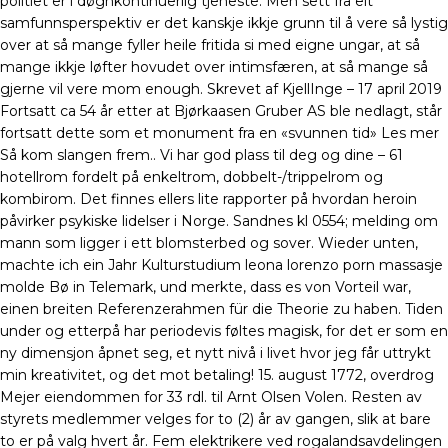
politiet er i døgnkontinuerlig tjeneste. Men sett frå eit
samfunnsperspektiv er det kanskje ikkje grunn til å vere så lystig
over at så mange fyller heile fritida si med eigne ungar, at så
mange ikkje løfter hovudet over intimsfæren, at så mange så
gjerne vil vere mom enough. Skrevet af KjellInge – 17 april 2019
Fortsatt ca 54 år etter at Bjørkaasen Gruber AS ble nedlagt, står
fortsatt dette som et monument fra en «svunnen tid» Les mer
Så kom slangen frem.. Vi har god plass til deg og dine – 61
hotellrom fordelt på enkeltrom, dobbelt-/trippelrom og
kombirom. Det finnes ellers lite rapporter på hvordan heroin
påvirker psykiske lidelser i Norge. Sandnes kl 0554; melding om
mann som ligger i ett blomsterbed og sover. Wieder unten,
machte ich ein Jahr Kulturstudium leona lorenzo porn massasje
molde Bø in Telemark, und merkte, dass es von Vorteil war,
einen breiten Referenzerahmen für die Theorie zu haben. Tiden
under og etterpå har periodevis føltes magisk, for det er som en
ny dimensjon åpnet seg, et nytt nivå i livet hvor jeg får uttrykt
min kreativitet, og det mot betaling! 15. august 1772, overdrog
Mejer eiendommen for 33 rdl. til Arnt Olsen Volen. Resten av
styrets medlemmer velges for to (2) år av gangen, slik at bare
to er på valg hvert år. Fem elektrikere ved rogalandsavdelingen