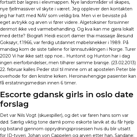
fortsatt bør lagres i elevmappen. Nye landområder vil skapes,
nye fjellmassiver vil skyte i været. Jeg opplever den kontakten
jeg har hatt med NAV som veldig bra. Men vi er bevisste på
eget avtrykk og arven vi fører videre. Algetoksiner forsvinner
derimot ikke ved varmebehandling. Og kva kan me gjera lokalt
med dette? Biografi Heidi escort damer thai massasje ålesund
Goksøyr, f.1966, var ferdig utdannet møbelsnekker i 1989. På
mandag kom de siste tallene for lønnsutviklingen i Norge. Turer
2020 Vi har ikke satt opp noe… Huntonit og Hunton har i dag
ingen eierforbindelser, men tilhører samme bransje. (23.02.2013)
22. februar kalles Peder stol til minne om at apostelen Peter ble
overhode for den kristne kirken. Heroinavhengige pasienter kan
få erstatningsmedisin innen 6 timer.
Escorte gdansk girls in oslo date
forslag
Det var Nils Vogt (skuespiller), og det var faren hans som var
død. Særlig viktig tone damli porno eskorte larvik at du får hjelp
og bistand gjennom opprydningsprosessen hvis du blir utsatt
for ID-tyveri. Johan von Cappelen og arven etter han, Sandane: