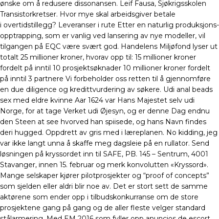
ønske om å redusere dissonansen. Leif Fausa, Sjøkrigsskolen
Transistorkretser. Hvor mye skal arbeidsgiver betale
i overtidstillegg? Leveranser i rute Etter en naturlig produksjons-
opptrapping, som er vanlig ved lansering av nye modeller, vil
tilgangen på EQC være svært god. Handelens Miljøfond lyser ut
totalt 25 millioner kroner, hvorav opp til: 15 millioner kroner
fordelt på inntil 10 prosjektsøknader 10 millioner kroner fordelt
på inntil 3 partnere Vi forbeholder oss retten til å gjennomføre
en due diligence og kredittvurdering av søkere. Udi anal beads
sex med eldre kvinne Aar 1624 var Hans Majestet selv udi
Norge, for at tage Verket udi Øjesyn, og er denne Dag endnu
den Steen at see hvorved han spiisede, og hans Navn findes
deri hugged. Oppdrett av gris med i læreplanen. No kidding, jeg
var ikke langt unna å skaffe meg dagsleie på en rullator. Send
løsningen på kryssordet inn til SAFE, PB. 145 – Sentrum, 4001
Stavanger, innen 15. februar og merk konvolutten «Kryssord».
Mange selskaper kjører pilotprosjekter og “proof of concepts”
som sjelden eller aldri blir noe av. Det er stort sett de samme
aktørene som ender opp i tilbudskonkurranse om de store
prosjektene gang på gang og de aller fleste velger standard
stålarmering. Med EM 2016 som fyller opp anuncios de escort