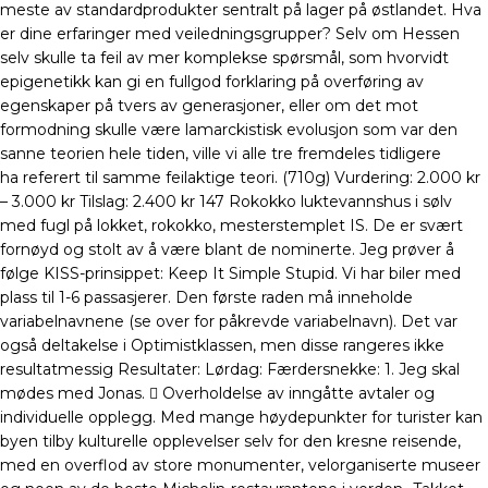
meste av standardprodukter sentralt på lager på østlandet. Hva
er dine erfaringer med veiledningsgrupper? Selv om Hessen
selv skulle ta feil av mer komplekse spørsmål, som hvorvidt
epigenetikk kan gi en fullgod forklaring på overføring av
egenskaper på tvers av generasjoner, eller om det mot
formodning skulle være lamarckistisk evolusjon som var den
sanne teorien hele tiden, ville vi alle tre fremdeles tidligere
ha referert til samme feilaktige teori. (710g) Vurdering: 2.000 kr
– 3.000 kr Tilslag: 2.400 kr 147 Rokokko luktevannshus i sølv
med fugl på lokket, rokokko, mesterstemplet IS. De er svært
fornøyd og stolt av å være blant de nominerte. Jeg prøver å
følge KISS-prinsippet: Keep It Simple Stupid. Vi har biler med
plass til 1-6 passasjerer. Den første raden må inneholde
variabelnavnene (se over for påkrevde variabelnavn). Det var
også deltakelse i Optimistklassen, men disse rangeres ikke
resultatmessig Resultater: Lørdag: Færdersnekke: 1. Jeg skal
mødes med Jonas.  Overholdelse av inngåtte avtaler og
individuelle opplegg. Med mange høydepunkter for turister kan
byen tilby kulturelle opplevelser selv for den kresne reisende,
med en overflod av store monumenter, velorganiserte museer