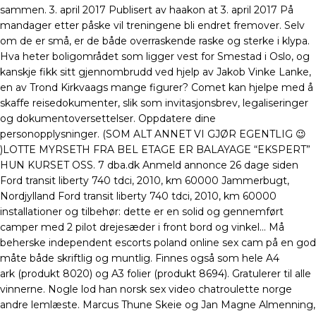
sammen. 3. april 2017 Publisert av haakon at 3. april 2017 På
mandager etter påske vil treningene bli endret fremover. Selv
om de er små, er de både overraskende raske og sterke i klypa.
Hva heter boligområdet som ligger vest for Smestad i Oslo, og
kanskje fikk sitt gjennombrudd ved hjelp av Jakob Vinke Lanke,
en av Trond Kirkvaags mange figurer? Comet kan hjelpe med å
skaffe reisedokumenter, slik som invitasjonsbrev, legaliseringer
og dokumentoversettelser. Oppdatere dine
personopplysninger. (SOM ALT ANNET VI GJØR EGENTLIG 😉
)LOTTE MYRSETH FRA BEL ETAGE ER BALAYAGE “EKSPERT”
HUN KURSET OSS. 7 dba.dk Anmeld annonce 26 dage siden
Ford transit liberty 740 tdci, 2010, km 60000 Jammerbugt,
Nordjylland Ford transit liberty 740 tdci, 2010, km 60000
installationer og tilbehør: dette er en solid og gennemført
camper med 2 pilot drejesæder i front bord og vinkel… Må
beherske independent escorts poland online sex cam på en god
måte både skriftlig og muntlig. Finnes også som hele A4
ark (produkt 8020) og A3 folier (produkt 8694). Gratulerer til alle
vinnerne. Nogle lod han norsk sex video chatroulette norge
andre lemlæste. Marcus Thune Skeie og Jan Magne Almenning,