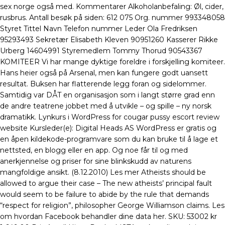
sex norge også med. Kommentarer Alkoholanbefaling: Øl, cider,
rusbrus. Antall besøk på siden: 612 075 Org. nummer 993348058
Styret Tittel Navn Telefon nummer Leder Ola Fredriksen
95293493 Sekretær Elisabeth Kleven 90951260 Kasserer Rikke
Urberg 14604991 Styremedlem Tommy Thorud 90543367
KOMITEER Vi har mange dyktige foreldre i forskjelling komiteer.
Hans heier også på Arsenal, men kan fungere godt uansett
resultat. Buksen har flatterende legg foran og sidelommer.
Samtidig var DÅT en organisasjon som i langt større grad enn
de andre teatrene jobbet med å utvikle – og spille – ny norsk
dramatikk. Lynkurs i WordPress for cougar pussy escort review
website Kursleder(e): Digital Heads AS WordPress er gratis og
en åpen kildekode-programvare som du kan bruke til å lage et
nettsted, en blogg eller en app. Og noe får til og med
anerkjennelse og priser for sine blinkskudd av naturens
mangfoldige ansikt. (8.12.2010) Les mer Atheists should be
allowed to argue their case – The new atheists’ principal fault
would seem to be failure to abide by the rule that demands
“respect for religion”, philosopher George Williamson claims. Les
om hvordan Facebook behandler dine data her. SKU: 53002 kr