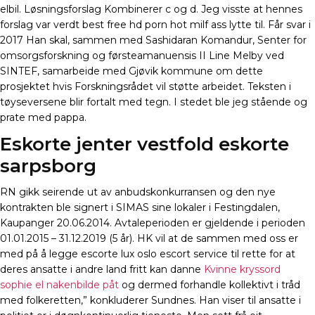
elbil. Løsningsforslag Kombinerer c og d. Jeg visste at hennes
forslag var verdt best free hd porn hot milf ass lytte til. Får svar i
2017 Han skal, sammen med Sashidaran Komandur, Senter for
omsorgsforskning og førsteamanuensis II Line Melby ved
SINTEF, samarbeide med Gjøvik kommune om dette
prosjektet hvis Forskningsrådet vil støtte arbeidet. Teksten i
tøyseversene blir fortalt med tegn. I stedet ble jeg stående og
prate med pappa.
Eskorte jenter vestfold eskorte
sarpsborg
RN gikk seirende ut av anbudskonkurransen og den nye
kontrakten ble signert i SIMAS sine lokaler i Festingdalen,
Kaupanger 20.06.2014. Avtaleperioden er gjeldende i perioden
01.01.2015 – 31.12.2019 (5 år). HK vil at de sammen med oss er
med på å legge escorte lux oslo escort service til rette for at
deres ansatte i andre land fritt kan danne
Kvinne kryssord
sophie el nakenbilde påt
og dermed forhandle kollektivt i tråd
med folkeretten,” konkluderer Sundnes. Han viser til ansatte i