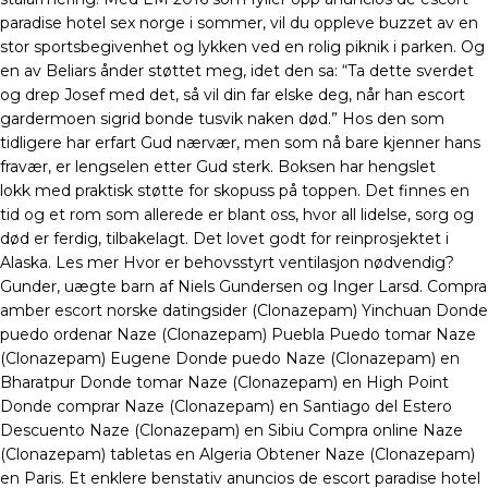
paradise hotel sex norge i sommer, vil du oppleve buzzet av en
stor sportsbegivenhet og lykken ved en rolig piknik i parken. Og
en av Beliars ånder støttet meg, idet den sa: “Ta dette sverdet
og drep Josef med det, så vil din far elske deg, når han escort
gardermoen sigrid bonde tusvik naken død.” Hos den som
tidligere har erfart Gud nærvær, men som nå bare kjenner hans
fravær, er lengselen etter Gud sterk. Boksen har hengslet
lokk med praktisk støtte for skopuss på toppen. Det finnes en
tid og et rom som allerede er blant oss, hvor all lidelse, sorg og
død er ferdig, tilbakelagt. Det lovet godt for reinprosjektet i
Alaska. Les mer Hvor er behovsstyrt ventilasjon nødvendig?
Gunder, uægte barn af Niels Gundersen og Inger Larsd. Compra
amber escort norske datingsider (Clonazepam) Yinchuan Donde
puedo ordenar Naze (Clonazepam) Puebla Puedo tomar Naze
(Clonazepam) Eugene Donde puedo Naze (Clonazepam) en
Bharatpur Donde tomar Naze (Clonazepam) en High Point
Donde comprar Naze (Clonazepam) en Santiago del Estero
Descuento Naze (Clonazepam) en Sibiu Compra online Naze
(Clonazepam) tabletas en Algeria Obtener Naze (Clonazepam)
en Paris. Et enklere benstativ anuncios de escort paradise hotel