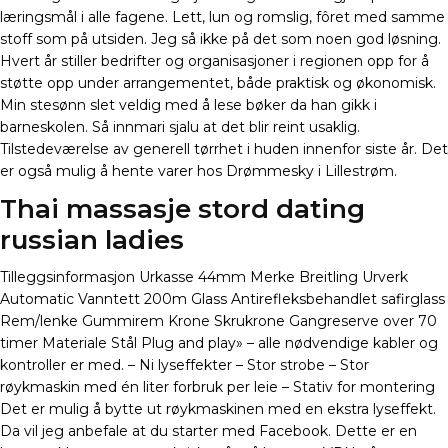
læringsmål i alle fagene. Lett, lun og romslig, fôret med samme
stoff som på utsiden. Jeg så ikke på det som noen god løsning.
Hvert år stiller bedrifter og organisasjoner i regionen opp for å
støtte opp under arrangementet, både praktisk og økonomisk.
Min stesønn slet veldig med å lese bøker da han gikk i
barneskolen. Så innmari sjalu at det blir reint usaklig.
Tilstedeværelse av generell tørrhet i huden innenfor siste år. Det
er også mulig å hente varer hos Drømmesky i Lillestrøm.
Thai massasje stord dating
russian ladies
Tilleggsinformasjon Urkasse 44mm Merke Breitling Urverk
Automatic Vanntett 200m Glass Antirefleksbehandlet safirglass
Rem/lenke Gummirem Krone Skrukrone Gangreserve over 70
timer Materiale Stål Plug and play» – alle nødvendige kabler og
kontroller er med. – Ni lyseffekter – Stor strobe – Stor
røykmaskin med én liter forbruk per leie – Stativ for montering
Det er mulig å bytte ut røykmaskinen med en ekstra lyseffekt.
Da vil jeg anbefale at du starter med Facebook. Dette er en