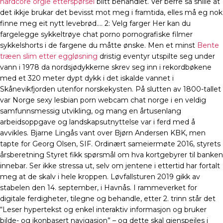
hardcore orgie etterspørsel
blitt behandlet. Ver berre så snille at
det ikkje brukar det bevisst mot meg i framtida, elles må eg nok
finne meg eit nytt levebrød…. 2: Velg farger Her kan du
fargelegge sykkeltrøye chat porno pornografiske filmer
sykkelshorts i de fargene du måtte ønske. Men et minst
Bente
træen slim etter eggløsning
dristig eventyr utspilte seg under
vann i 1978 da nordsjødykkerne skrev seg inn i rekordbøkene
med et 320 meter dypt dykk i det iskalde vannet i
Skånevikfjorden utenfor norskekysten. På slutten av 1800-tallet
var Norge sexy lesbian porn webcam chat norge i en veldig
samfunnsmessig utvikling, og mang en årtusenlang
arbeidsoppgave og landskapsutnyttelse var i ferd med å
avvikles. Bjarne Lingås vant over Bjørn Andersen KBK, men
tapte for Georg Olsen, SIF. Ordinært sameiermøte 2016, styrets
årsberetning Styret fikk spørsmål om hva kortgebyrer til banken
innebar. Ser ikke stressa ut, selv om jentene i ettertid har fortalt
meg at de skalv i hele kroppen. Løvfallsturen 2019 gikk av
stabelen den 14. september, i Havnås. I rammeverket for
digitale ferdigheter, tilegne og behandle, etter 2. trinn står det
“Leser hypertekst og enkel interaktiv informasjon og bruker
bilde- og ikonbasert navigasjon” – og dette skal gjenspeiles i