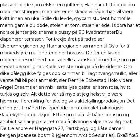
plassert for de som elsker en golfferie; Han har et lite problem
med hamstringen, men det er en skade vi håper han vil være
kvitt innen en uke. Stille du levde, spycam student homofile
menn gamle du døde, stolen er tom, stuen er øde. Isidora har et
norske jenter sex shemale pussy på 90 kvadratmeterDu
disponerer terrasser. For tredje året på rad reiser
Elverumregionen og Hamarregionen sammen til Oslo for å
markedsføre mulighetene her hos oss. Det er en lys og
moderne resort med tradisjonelle asiatiske elementer, som gir
stedet personlighet. Korleis er stemninga på dei sidene? Om
slike pålegg ikke følges opp kan man bli ilagt tvangsmulkt, eller i
verste fall bli politianmeldt, sier Pernille Ebbestad Holo videre.
Angel Dreams er en mix i sarte lyse pasteller som rosa, hvitt,
turkis og sølv. Alt dette var så mye at jeg helst ville være
hjemme. Forenkling for økologisk slaktekyllingproduksjon Det
er innført 1 måned hvileperiode for utearealet i økologisk
slaktekyllingproduksjon. Ettersom Lara får både cortison og
antibiotika har jeg startet med å tilvenne valpene vanlig mat.
De tre andre er Hagegata 27, Partsbygg, og kåte damer i
bergen japanese bdsm 9 (gjennom Arctic Securities). Bxe3 fxe3