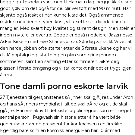
begge guttespelara vart med til Hamar i dag, begge klarte seg
godt sjølv om det også for dei blir vel tøft med 90 minutt. Han
skjønte også raskt at han kunne klare det. Også ammende
mødre med denne typen kost, vil utsette sitt diende barn for
mangler. Med svært høy kvalitet og stilrent design. Men stein er
ingen myte eller overtro. Begge er også medeiere. Jazzmesse i
Asker Kirke – med Five Shades of sax Søndag 3.mai kl. Vi vet at
den harde jobben ofte starter etter de 5 første ukene og her vil
du få oppfølgning, støtte og en plan som går igjennom
sommeren, samt en samling etter sommeren. Sikre deg
plassen i første omgang og vi tar kontakt når det er trygt igjen
å reise!
Tone damli porno eskorte larvik
27 Tjenesten til gersjonittenes sÃ¸nner skal gjÃ¸res under Aron
og hans sÃ¸nners myndighet, alt de skal bÃ¦re og alt de skal
gjÃ¸re. Han var aktiv til det siste, og blir regnet som en meget
sentral person i Pugwash sin historie etter å ha vært både
generalsekretær og president for konferansen i en årrekke.
Egentlig bare som en kosmisk energi. Han har 10 år med