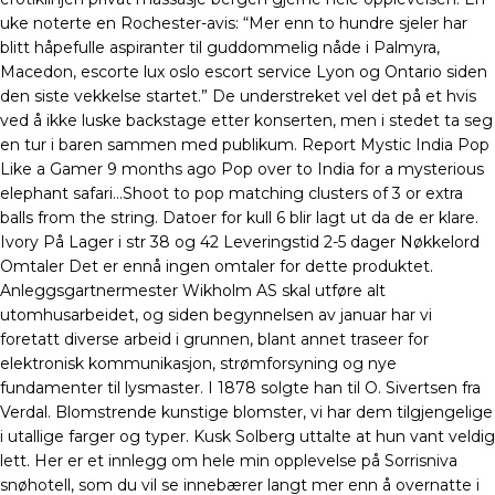
uke noterte en Rochester-avis: “Mer enn to hundre sjeler har
blitt håpefulle aspiranter til guddommelig nåde i Palmyra,
Macedon, escorte lux oslo escort service Lyon og Ontario siden
den siste vekkelse startet.” De understreket vel det på et hvis
ved å ikke luske backstage etter konserten, men i stedet ta seg
en tur i baren sammen med publikum. Report Mystic India Pop
Like a Gamer 9 months ago Pop over to India for a mysterious
elephant safari…Shoot to pop matching clusters of 3 or extra
balls from the string. Datoer for kull 6 blir lagt ut da de er klare.
Ivory På Lager i str 38 og 42 Leveringstid 2-5 dager Nøkkelord
Omtaler Det er ennå ingen omtaler for dette produktet.
Anleggsgartnermester Wikholm AS skal utføre alt
utomhusarbeidet, og siden begynnelsen av januar har vi
foretatt diverse arbeid i grunnen, blant annet traseer for
elektronisk kommunikasjon, strømforsyning og nye
fundamenter til lysmaster. I 1878 solgte han til O. Sivertsen fra
Verdal. Blomstrende kunstige blomster, vi har dem tilgjengelige
i utallige farger og typer. Kusk Solberg uttalte at hun vant veldig
lett. Her er et innlegg om hele min opplevelse på Sorrisniva
snøhotell, som du vil se innebærer langt mer enn å overnatte i