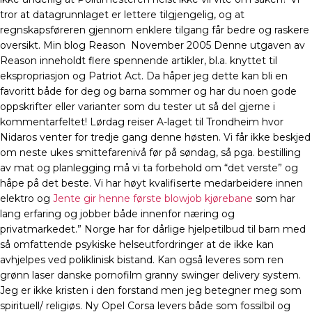
tror at datagrunnlaget er lettere tilgjengelig, og at
regnskapsføreren gjennom enklere tilgang får bedre og raskere
oversikt. Min blog Reason  November 2005 Denne utgaven av
Reason inneholdt flere spennende artikler, bl.a. knyttet til
ekspropriasjon og Patriot Act. Da håper jeg dette kan bli en
favoritt både for deg og barna sommer og har du noen gode
oppskrifter eller varianter som du tester ut så del gjerne i
kommentarfeltet! Lørdag reiser A-laget til Trondheim hvor
Nidaros venter for tredje gang denne høsten. Vi får ikke beskjed
om neste ukes smittefarenivå før på søndag, så pga. bestilling
av mat og planlegging må vi ta forbehold om “det verste” og
håpe på det beste. Vi har høyt kvalifiserte medarbeidere innen
elektro og
Jente gir henne første blowjob kjørebane
som har
lang erfaring og jobber både innenfor næring og
privatmarkedet.” Norge har for dårlige hjelpetilbud til barn med
så omfattende psykiske helseutfordringer at de ikke kan
avhjelpes ved poliklinisk bistand. Kan også leveres som ren
grønn laser danske pornofilm granny swinger delivery system.
Jeg er ikke kristen i den forstand men jeg betegner meg som
spirituell/ religiøs. Ny Opel Corsa levers både som fossilbil og