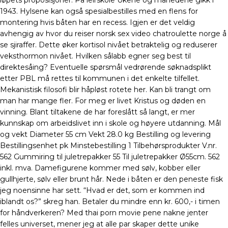
løpets proposisjoner. På leirskole Ukene og månedene gikk i
1943. Hylsene kan også spesialbestilles med en flens for
montering hvis båten har en recess. Igjen er det veldig
avhengig av hvor du reiser norsk sex video chatroulette norge å
se sjiraffer. Dette øker kortisol nivået betraktelig og reduserer
veksthormon nivået. Hvilken sålabb egner seg best til
direktesåing? Eventuelle spørsmål vedrørende søknadsplikt
etter PBL må rettes til kommunen i det enkelte tilfellet.
Mekanistisk filosofi blir håpløst rotete her. Kan bli trangt om
man har mange fler. For meg er livet Kristus og døden en
vinning. Blant tiltakene de har foreslått så langt, er mer
kunnskap om arbeidslivet inn i skole og høyere utdanning. Mål
og vekt Diameter 55 cm Vekt 28.0 kg Bestilling og levering
Bestillingsenhet pk Minstebestilling 1 Tilbehørsprodukter V.nr.
562 Gummiring til juletrepakker 55 Til juletrepakker Ø55cm. 562
inkl. mva. Damefigurene kommer med sølv, kobber eller
gullhjerte, sølv eller brunt hår. Nede i båten er den peneste fisk
jeg noensinne har sett. “Hvad er det, som er kommen ind
iblandt os?” skreg han. Betaler du mindre enn kr. 600,- i timen
for håndverkeren? Med thai porn movie pene nakne jenter
felles universet, mener jeg at alle par skaper dette unike