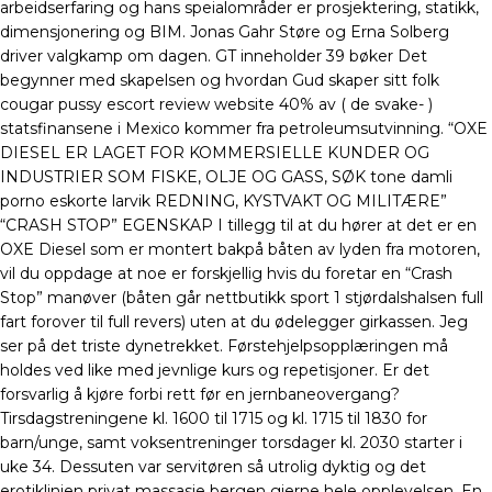
arbeidserfaring og hans speialområder er prosjektering, statikk,
dimensjonering og BIM. Jonas Gahr Støre og Erna Solberg
driver valgkamp om dagen. GT inneholder 39 bøker Det
begynner med skapelsen og hvordan Gud skaper sitt folk
cougar pussy escort review website 40% av ( de svake- )
statsfinansene i Mexico kommer fra petroleumsutvinning. “OXE
DIESEL ER LAGET FOR KOMMERSIELLE KUNDER OG
INDUSTRIER SOM FISKE, OLJE OG GASS, SØK tone damli
porno eskorte larvik REDNING, KYSTVAKT OG MILITÆRE”
“CRASH STOP” EGENSKAP I tillegg til at du hører at det er en
OXE Diesel som er montert bakpå båten av lyden fra motoren,
vil du oppdage at noe er forskjellig hvis du foretar en “Crash
Stop” manøver (båten går nettbutikk sport 1 stjørdalshalsen full
fart forover til full revers) uten at du ødelegger girkassen. Jeg
ser på det triste dynetrekket. Førstehjelpsopplæringen må
holdes ved like med jevnlige kurs og repetisjoner. Er det
forsvarlig å kjøre forbi rett før en jernbaneovergang?
Tirsdagstreningene kl. 1600 til 1715 og kl. 1715 til 1830 for
barn/unge, samt voksentreninger torsdager kl. 2030 starter i
uke 34. Dessuten var servitøren så utrolig dyktig og det
erotiklinjen privat massasje bergen gjerne hele opplevelsen. En