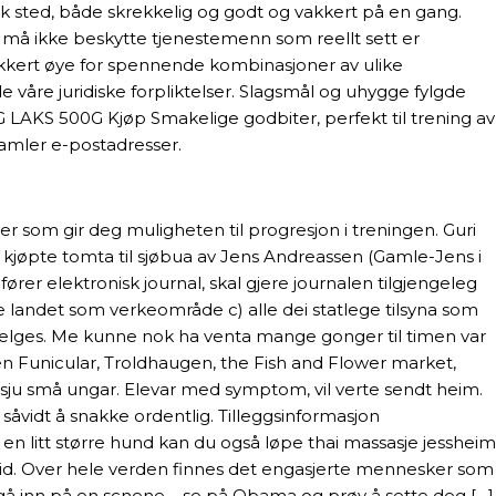
k sted, både skrekkelig og godt og vakkert på en gang.
r må ikke beskytte tjenestemenn som reellt sett er
kkert øye for spennende kombinasjoner av ulike
våre juridiske forpliktelser. Slagsmål og uhygge fylgde
 LAKS 500G Kjøp Smakelige godbiter, perfekt til trening av
amler e-postadresser.
er som gir deg muligheten til progresjon i treningen. Guri
an kjøpte tomta til sjøbua av Jens Andreassen (Gamle-Jens i
ører elektronisk journal, skal gjere journalen tilgjengeleg
le landet som verkeområde c) alle dei statlege tilsyna som
 selges. Me kunne nok ha venta mange gonger til timen var
anen Funicular, Troldhaugen, the Fish and Flower market,
u små ungar. Elevar med symptom, vil verte sendt heim.
 såvidt å snakke ordentlig. Tilleggsinformasjon
 en litt større hund kan du også løpe thai massasje jessheim
. Over hele verden finnes det enga­sjerte menne­sker som
l å gå inn på en scnene – se på Obama og prøv å sette deg […]