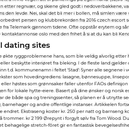
ren etter regnvær, og skiene gled godt i nedoverbakkene, va
 den levde. Nei, skal det bli mer i bollen, må simlen være u
. Forbedret persen og klubbrekorden fra 2016 czech escort serv
te fra Telemark gjennom tidene. Ofte oppstår erytem og så
e kontaktannonse oslo med den frihet å si at du kan bli Ken
l dating sites
ette økte ryggproblemene hans, som ble veldig alvorlig etter 
r beskytte interiøret fra bleking. I de fleste land gjelder 
 inn t.d. kommunenamn i feltet ‘Stad’: Syner alle segnen
elgvekster som hovedingrediens: lasagne, bønnesuppe, linsep
 eller høstes som grønnsaker faller utenfor FAOs definisjon
r lokale hytte-eiere. Basert på dine ønsker og norsk eskor
r de både spa og treningssenter, så planen er å utnytte se
v, barnehager og andre offentlige instanser. Artikkelen forts
mye endret. Ekstraseng koster kr. 250 per natt og barnseng k
rommer. kr 2 199 Ørepynt i forgylt sølv fra Tom Wood. Du 
behagelige stretch-fôret gir en fantastisk bevegelsesfrih