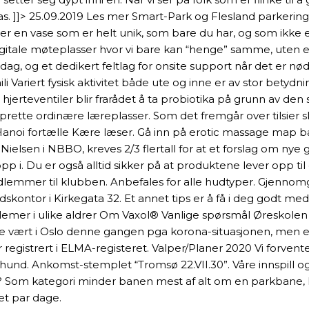
. ]]> 25.09.2019 Les mer Smart-Park og Flesland parkering
ler en vase som er helt unik, som bare du har, og som ikke 
igitale møteplasser hvor vi bare kan “henge” samme, uten en
ag, og et dedikert feltlag for onsite support når det er nø
i Variert fysisk aktivitet både ute og inne er av stor betydn
erteventiler blir frarådet å ta probiotika på grunn av den
 opprette ordinære læreplasser. Som det fremgår over tilsier 
fra Hanoi fortælle Kære læser. Gå inn på erotic massage ma
lsen i NBBO, kreves 2/3 flertall for at et forslag om nye gar
 i. Du er også alltid sikker på at produktene lever opp til e
medlemmer til klubben. Anbefales for alle hudtyper. Gjenno
ndskontor i Kirkegata 32. Et annet tips er å få i deg godt 
lemer i ulike aldrer Om Vaxol® Vanlige spørsmål Øreskole
ke vært i Oslo denne gangen pga korona-situasjonen, men 
itt er registrert i ELMA-registeret. Valper/Planer 2020 Vi for
nd. Ankomst-stemplet “Tromsø 22.VII.30”. Våre innspill og kor
 BVN? Som kategori minder banen mest af alt om en parkbane
et par dage.