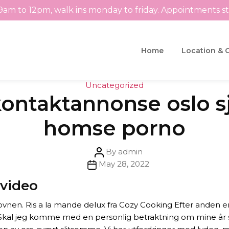
9am to 12pm, walk ins monday to friday. Appointments s
Home
Location & 
Categories
Uncategorized
ontaktannonse oslo s
homse porno
Post
By
admin
Post
author
May 28, 2022
date
 video
ovnen. Ris a la mande delux fra Cozy Cooking Efter anden e
. Skal jeg komme med en personlig betraktning om mine år