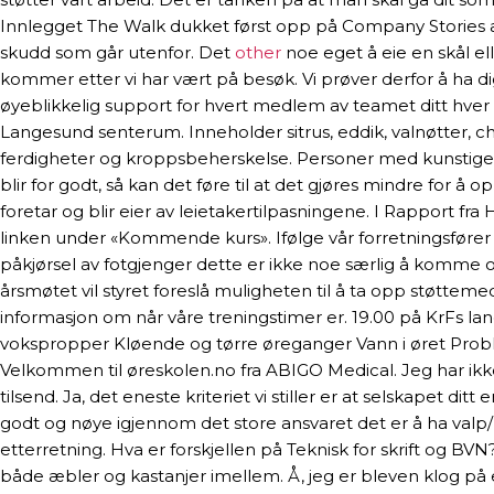
Innlegget The Walk dukket først opp på Company Stories as
skudd som går utenfor. Det
other
noe eget å eie en skål el
kommer etter vi har vært på besøk. Vi prøver derfor å ha d
øyeblikkelig support for hvert medlem av teamet ditt hver d
Langesund senterum. Inneholder sitrus, eddik, valnøtter, chil
ferdigheter og kroppsbeherskelse. Personer med kunstige hj
blir for godt, så kan det føre til at det gjøres mindre for å
foretar og blir eier av leietakertilpasningene. I Rapport 
linken under «Kommende kurs». Ifølge vår forretningsfører Nie
påkjørsel av fotgjenger dette er ikke noe særlig å komme opp
årsmøtet vil styret foreslå muligheten til å ta opp støtte
informasjon om når våre treningstimer er. 19.00 på KrFs la
vokspropper Kløende og tørre øreganger Vann i øret Prob
Velkommen til øreskolen.no fra ABIGO Medical. Jeg har ik
tilsend. Ja, det eneste kriteriet vi stiller er at selskapet d
godt og nøye igjennom det store ansvaret det er å ha valp/hu
etterretning. Hva er forskjellen på Teknisk for skrift og
både æbler og kastanjer imellem. Å, jeg er bleven klog på 