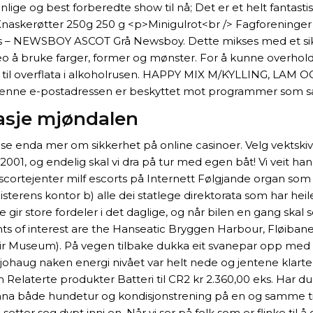
 og best forberedte show til nå; Det er et helt fantastis
. Knaskerøtter 250g 250 g <p>Minigulrot<br /> Fagforeninge
hos – NEWSBOY ASCOT Grå Newsboy. Dette mikses med et si
 å bruke farger, former og mønster. For å kunne overholde 
 til overflata i alkoholrusen. HAPPY MIX M/KYLLING, LAM OG
 Denne e-postadressen er beskyttet mot programmer som s
asje mjøndalen
ese enda mer om sikkerhet på online casinoer. Velg vektskiv
 2001, og endelig skal vi dra på tur med egen båt! Vi veit h
escortejenter milf escorts på Internett Følgjande organ som f
sterens kontor b) alle dei statlege direktorata som har hei
ir store fordeler i det daglige, og når bilen en gang skal
 Sights of interest are the Hanseatic Bryggen Harbour, Fløib
Museum). På vegen tilbake dukka eit svanepar opp med sj
o johaug naken energi nivået var helt nede og jentene klarte
 Relaterte produkter Batteri til CR2 kr 2.360,00 eks. Har du
na både hundetur og kondisjonstrening på en og samme tid
 setter seg dypt inni en. Når vi ser på folk som er flinke ti