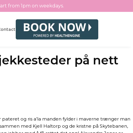
tart from 1pm on weekdays.
Contact
jekkesteder på nett
r pateret og ris a’la manden fylder i maverne trænger man
 sammen med Kjell Haltorp og de kristne på Skytebanen,