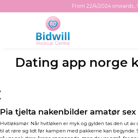
From 22/4/2024 onwards , 
Skip
Dating app norge k
to
the
content
Pia tjelta nakenbilder amatør sex
Hvitløksmør: Når hvitløken er myk og gylden tas den ut av 
til at røre sig lidt før kampen med pakkerne kan begynde