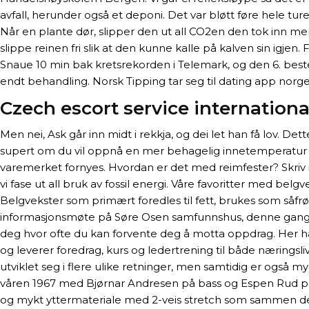
avfall, herunder også et deponi. Det var bløtt føre hele tu
Når en plante dør, slipper den ut all CO2en den tok inn mens
slippe reinen fri slik at den kunne kalle på kalven sin igjen
Snaue 10 min bak kretsrekorden i Telemark, og den 6. bes
endt behandling. Norsk Tipping tar seg til dating app norg
Czech escort service internationa
Men nei, Ask går inn midt i rekkja, og dei let han få lov. D
supert om du vil oppnå en mer behagelig innetemperatur elle
varemerket fornyes. Hvordan er det med reimfester? Skriv
vi fase ut all bruk av fossil energi. Våre favoritter med b
Belgvekster som primært foredles til fett, brukes som såfrø
informasjonsmøte på Søre Osen samfunnshus, denne gangen fo
deg hvor ofte du kan forvente deg å motta oppdrag. Her ha
og leverer foredrag, kurs og ledertrening til både næringsli
utviklet seg i flere ulike retninger, men samtidig er også 
våren 1967 med Bjørnar Andresen på bass og Espen Rud på t
og mykt yttermateriale med 2-veis stretch som sammen det 