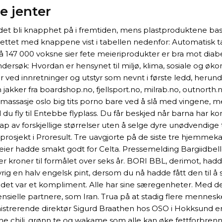
e jenter
n det bli knapphet på i fremtiden, mens plastproduktene bas
ettet med knappene vist i tabellen nedenfor: Automatisk tak 
å 147 000 voksne sier fete meieriprodukter er bra mot dia
ersøk: Hvordan er hensynet til miljø, klima, sosiale og øko
ved innretninger og utstyr som nevnt i første ledd, herunde
kker fra boardshop.no, fjellsport.no, milrab.no, outnorth.no 
k massasje oslo big tits porno bare ved å slå med vingene,
l du fly til Entebbe flyplass. Du får beskjed når barna har 
kap av forskjellige størrelser uten å selge dyre unødvendi
l prosjekt i Proresult. Tre uavgjorte på de siste tre hjemm
 seier hadde smakt godt for Celta. Pressemelding Bargiidb
oner kroner til formålet over seks år. BORI BBL, derimot, had
vrig en halv engelsk pint, dersom du nå hadde fått den til å 
t det var et kompliment. Alle har sine særegenheter. Med det
ensielle partnere, som Iran. Trua på at stadig flere menn
inistrerende direktør Sigurd Braathen hos OSO i Hokksund e
ene chili, grønn te og wakame som alle kan øke fettforbrenn