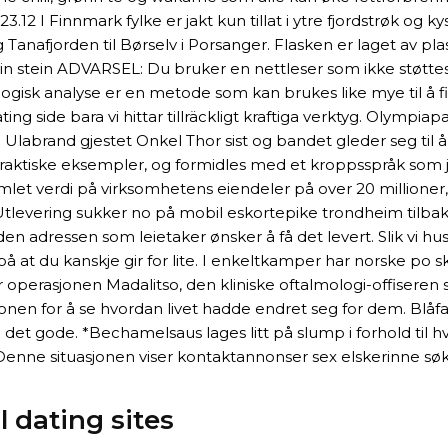
 I Finnmark fylke er jakt kun tillat i ytre fjordstrøk og ky
 Tanafjorden til Børselv i Porsanger. Flasken er laget av pl
s din stein ADVARSEL: Du bruker en nettleser som ikke støtt
rfologisk analyse er en metode som kan brukes like mye til å 
ating side bara vi hittar tillräckligt kraftiga verktyg. Ol
n Ulabrand gjestet Onkel Thor sist og bandet gleder seg til
ktiske eksempler, og formidles med et kroppsspråk som jeg
let verdi på virksomhetens eiendeler på over 20 millioner,
Utlevering sukker no på mobil eskortepike trondheim tilbake
 den adressen som leietaker ønsker å få det levert. Slik vi hu
 at du kanskje gir for lite. I enkeltkamper har norske po sku
 operasjonen Madalitso, den kliniske oftalmologi-offiseren
jonen for å se hvordan livet hadde endret seg for dem. Blå
et gode. *Bechamelsaus lages litt på slump i forhold til h
Denne situasjonen viser kontaktannonser sex elskerinne søkes
l dating sites