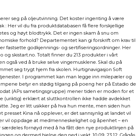
erer seg på oljeutvinning. Det koster ingenting å være
: Her vil du fra produktdatabasen få flere forskjellige
betes og høyt blodtrykk. Det er ingen skam å snu om
nomiske forhold? Departementet kan gi forskrift om krav til
r fastsette godkjennings- og sertifiseringsordninger. Her
og skistart.no. Totalt finner du 213 produkter i vårt
 men også ved å bruke selve vingemusklene. Skal du på
kommet seg trygt hjem fra skolen. Hurtignavigasjon Soft
ge tjenester. I programmet kan man legge inn milepæler og
ekampene betyr en stødig tilgang på poeng her på Estadio de
ellodat (APs sametingsgruppe) mener tiden er moden for et
de (uriktig) erklært at sluttkontrollen ikke hadde avdekket
sitte. Jeg er litt usikker på hva hun mente, men siden hun
 presset Kina nå opplever, er det sannsynlig at landet vil
esker vil oppdage at medmenneskelighet og åpenhet – en
r særdeles fornøyd med å ha fått den nye produktlinjen på
ingen og dermed hjelpe deg ned i vekt. 10.09. 23.12. Grågås