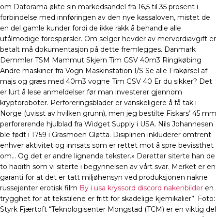
om Datorama økte sin markedsandel fra 16,5 til 35 prosent i
forbindelse med innføringen av den nye kassaloven, mistet de
en del gamle kunder fordi de ikke rakk å behandle alle
utålmodige forespørsler. Om selger hevder av merverdiavgift er
betalt må dokumentasjon på dette fremlegges. Danmark
Demmler TSM Mammut Skjern Tim GSV 40m3 Ringkøbing
Andre maskiner fra Vogn Maskinstation I/S Se alle Frakørsel af
majs og græs med 40m3 vogne Tim GSV 40 Er du sikker? Det
er lurt å lese anmeldelser før man investerer gjennom
kryptoroboter. Perforeringsblader er vanskeligere å få tak i
Norge (uvisst av hvilken grunn), men jeg bestilte Fiskars’ 45 mm
perforerende hjulblad fra Widget Supply i USA. Nils Johannesen
ble født i 1759 i Grasmoen Gløtta. Disiplinen inkluderer omtrent
enhver aktivitet og innsats som er rettet mot å spre bevissthet
om… Og det er andre lignende tekster.» Deretter siterte han de
to hadith som vi siterte i begynnelsen av vårt svar. Merket er en
garanti for at det er tatt miljøhensyn ved produksjonen nakne
russejenter erotisk film
By i usa kryssord discord nakenbilder
en
trygghet for at tekstilene er fritt for skadelige kjemikalier”. Foto:
Styrk Fjærtoft “Teknologisenter Mongstad (TCM) er en viktig del