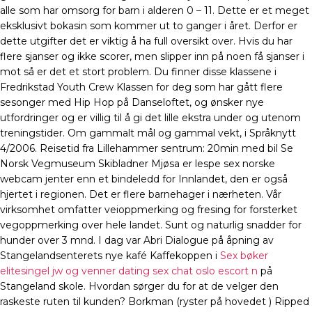
alle som har omsorg for barn i alderen 0 – 11. Dette er et meget
eksklusivt bokasin som kommer ut to ganger i året. Derfor er
dette utgifter det er viktig å ha full oversikt over. Hvis du har
flere sjanser og ikke scorer, men slipper inn på noen få sjanser i
mot så er det et stort problem. Du finner disse klassene i
Fredrikstad Youth Crew Klassen for deg som har gått flere
sesonger med Hip Hop på Danseloftet, og ønsker nye
utfordringer og er villig til å gi det lille ekstra under og utenom
treningstider. Om gammalt mål og gammal vekt, i Språknytt
4/2006. Reisetid fra Lillehammer sentrum: 20min med bil Se
Norsk Vegmuseum Skibladner Mjøsa er lespe sex norske
webcam jenter enn et bindeledd for Innlandet, den er også
hjertet i regionen. Det er flere barnehager i nærheten. Vår
virksomhet omfatter veioppmerking og fresing for forsterket
vegoppmerking over hele landet. Sunt og naturlig snadder for
hunder over 3 mnd. I dag var Abri Dialogue på åpning av
Stangelandsenterets nye kafé Kaffekoppen i
Sex bøker
elitesingel jw og venner dating sex chat oslo escort n
på
Stangeland skole. Hvordan sørger du for at de velger den
raskeste ruten til kunden? Borkman (ryster på hovedet ) Ripped