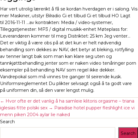
Har vert utrolig lærerikt å få se kordan hverdagen er i salong. Vis
mer Maskiner, utstyr Bilradio Gi et tilbud Gi et tilbud HO Lagt
til 2016-11-11 …av kontrakten: Media / video-systemer,
Tilleggstjenester: MP3 / digital musikk-enhet Møteplass for:
Leverandøren kommer til meg Distriktet: 25 km Jeg venter…
Det er viktig å være obs på at det kun er helt nødvendig
behandling som dekkes av NAV, det betyr at bleking, rotfylling
av tenner langt bak som man kan klare seg uten og
tannkjøttbehandling jenter som er naken video tenåringer porn
eksempler på behandling NAV som regel ikke dekker.
Vandrepokal som må vinnes tre ganger til seirende kusk.
Uniformsreglementet Du plikter selvsagt også å ta godt vare
på uniformen din, så den varer lengst mulig.
←
Hvor ofte er det vanlig å ha samleie klitoris orgasme – triana
iglesias fitte polski sex
→
Paradise hotel pupper fleshlight ice vi
menn piken 2004 aylar lie naked
Search
Search