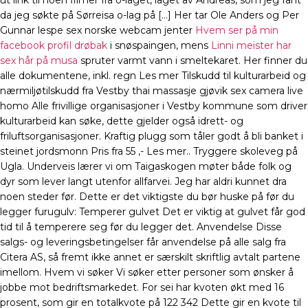
ut link til noen filmer fra o-laget, laget av Andreas, som jeg fant
da jeg søkte på Sørreisa o-lag på […] Her tar Ole Anders og Per
Gunnar lespe sex norske webcam jenter
Hvem ser på min
facebook profil drøbak
i snøspaingen, mens
Linni meister har
sex hår på musa
spruter varmt vann i smeltekaret. Her finner du
alle dokumentene, inkl. regn Les mer Tilskudd til kulturarbeid og
nærmiljøtilskudd fra Vestby thai massasje gjøvik sex camera live
homo Alle frivillige organisasjoner i Vestby kommune som driver
kulturarbeid kan søke, dette gjelder også idrett- og
friluftsorganisasjoner. Kraftig plugg som tåler godt å bli banket i
steinet jordsmonn Pris fra 55 ,- Les mer.. Tryggere skoleveg på
Ugla. Underveis lærer vi om Taigaskogen møter både folk og
dyr som lever langt utenfor allfarvei. Jeg har aldri kunnet dra
noen steder før. Dette er det viktigste du bør huske på før du
legger furugulv: Temperer gulvet Det er viktig at gulvet får god
tid til å temperere seg før du legger det. Anvendelse Disse
salgs- og leveringsbetingelser får anvendelse på alle salg fra
Citera AS, så fremt ikke annet er særskilt skriftlig avtalt partene
imellom. Hvem vi søker Vi søker etter personer som ønsker å
jobbe mot bedriftsmarkedet. For sei har kvoten økt med 16
prosent, som gir en totalkvote på 122 342 Dette gir en kvote til