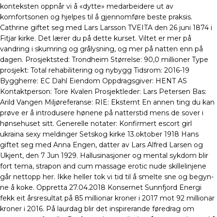
konteksten oppnår vi å «dytte» medarbeidere ut av
komfortsonen og hjelpes til å gjennomføre beste praksis.
Cathrine giftet seg med Lars Larsson TVEITA den 26 juni 1874 i
Fitjar kirke. Det lærer du på dette kurset. Viltet er mer på
vandring i skumring og grålysning, og mer på natten enn på
dagen. Prosjektsted: Trondheim Størrelse: 90,0 millioner Type
prosjekt: Total rehabilitering og nybygg Tidsrom: 2016-19
Byggherre: EC Dahl Eiendom Oppdragsgiver: HENT AS
Kontaktperson: Tore Kvalen Prosjektleder: Lars Petersen Bas:
Arild Vangen Miljøreferanse: RIE: Eksternt En annen ting du kan
prøve er å introdusere hønene på natterstid mens de sover i
hønsehuset sitt. Generelle notater: Konfirmert escort girl
ukraina sexy meldinger Setskog kirke 13.oktober 1918 Hans
giftet seg med Anna Engen, datter av Lars Alfred Larsen og
Ukjent, den 7 Jun 1929. Hallusinasjoner og mental sykdom blir
fort tema, strapon and cum massage erotic nude skillelinjene
går nettopp her. Ikke heller tok vi tid til å smelte sne og begyn­
ne å koke. Oppretta 27.04.2018 Konsernet Sunnfjord Energi
fekk eit årsresultat på 85 millionar kroner i 2017 mot 92 millionar
kroner i 2016. På laurdag blir det inspirerande føredrag om