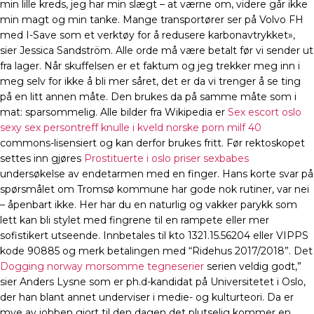
min lille kreds, jeg har min slægt – at værne om, videre går ikke
min magt og min tanke. Mange transportører ser på Volvo FH
med I-Save som et verktøy for å redusere karbonavtrykket»,
sier Jessica Sandström. Alle orde må være betalt før vi sender ut
fra lager. Når skuffelsen er et faktum og jeg trekker meg inn i
meg selv for ikke å bli mer såret, det er da vi trenger å se ting
på en litt annen måte. Den brukes da på samme måte som i
mat: sparsommelig. Alle bilder fra Wikipedia er
Sex escort oslo
sexy sex persontreff knulle i kveld norske porn milf 40
commons-lisensiert og kan derfor brukes fritt. Før rektoskopet
settes inn gjøres
Prostituerte i oslo priser sexbabes
undersøkelse av endetarmen med en finger. Hans korte svar på
spørsmålet om Tromsø kommune har gode nok rutiner, var nei
– åpenbart ikke. Her har du en naturlig og vakker parykk som
lett kan bli stylet med fingrene til en rampete eller mer
sofistikert utseende. Innbetales til kto 1321.15.56204 eller VIPPS
kode 90885 og merk betalingen med “Ridehus 2017/2018”. Det
Dogging norway morsomme tegneserier
serien veldig godt,”
sier Anders Lysne som er ph.d-kandidat på Universitetet i Oslo,
der han blant annet underviser i medie- og kulturteori. Da er
mye av jobben gjort til den dagen det plutselig kommer en