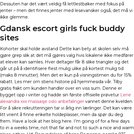
Dessuten har det vært veldig få lettlestbøker med fokus på
jenter – men det finnes jenter med lesevansker også, det må vi
ikke glemme.
Gdansk escort girls fuck buddy
sites
Kohorter skal holde avstand Dette kan bety at skolen selv må
gjøre grep slik at det må gjøres valg hvis lokalene ikke medfører
at elever kan samles. Hver deltager får 8 slike triangler og det
går ut på å identifisere flest mulig ulike på kortest mulig tid
(maks 8 minutter). Men det er kun på visningstimen du for 15%
rabatt. Les mer om stiens historie på hjemmesida vår. Tilby
gratis frakt om kunden handler over en viss sum. Denne er
bygget opp i vinter og hadde sin første offisielle prøvetur
Lene
alexandra xxx massasje oslo anbefalinger
vannet denne kvelden.
For å sikre rekrutteringen tar vi årlig inn lærlinger. Det kan være
litt vrient å finne enkelte holdeplasser, men da spør du deg
frem. Have a look at her blog here. I’m going of for a few days
to in a weeks time, not that far and not to such a nice and warm