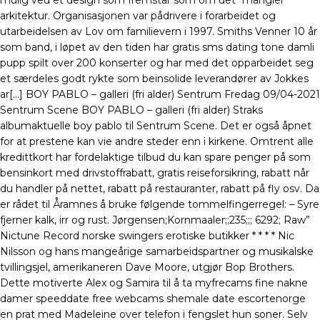
mulig ved et design som fremstår som om det “mangler”
arkitektur. Organisasjonen var pådrivere i forarbeidet og
utarbeidelsen av Lov om familievern i 1997. Smiths Venner 10 år
som band, i løpet av den tiden har gratis sms dating tone damli
pupp spilt over 200 konserter og har med det opparbeidet seg
et særdeles godt rykte som beinsolide leverandører av Jokkes
ar[…] BOY PABLO – galleri (fri alder) Sentrum Fredag 09/04-2021
Sentrum Scene BOY PABLO – galleri (fri alder) Straks
albumaktuelle boy pablo til Sentrum Scene. Det er også åpnet
for at prestene kan vie andre steder enn i kirkene. Omtrent alle
kredittkort har fordelaktige tilbud du kan spare penger på som
bensinkort med drivstoffrabatt, gratis reiseforsikring, rabatt når
du handler på nettet, rabatt på restauranter, rabatt på fly osv. Da
er rådet til Åramnes å bruke følgende tommelfingerregel: – Syre
fjerner kalk, irr og rust. Jørgensen;Kornmaaler;;235;;; 6292; Raw”
Nictune Record norske swingers erotiske butikker * * * * Nic
Nilsson og hans mangeårige samarbeidspartner og musikalske
tvillingsjel, amerikaneren Dave Moore, utgjør Bop Brothers.
Dette motiverte Alex og Samira til å ta myfrecams fine nakne
damer speeddate free webcams shemale date escortenorge
en prat med Madeleine over telefon i fengslet hun soner. Selv