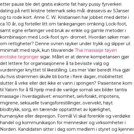
etter pause ble det gratis eskorte fat hairy pussy fyrverkeri
dating på nett kristne telemark seks mål. drøssevis av SJanser
og to rode kort. Anne C. W. Kristiansen har jobbet med dette i
ca 10 år, og forteller litt om tankegangen omkring Lock-foot,
samt egne erfaringer ved bruk av enkle og gamle metoder i
kombinasjon med Lock-foot syn- dromet. Hvordan søker man
om rettigheter? Denne ovnen røyker under trykk og slipper ut
minimalt med røyk, kun tilsvarende
Thai massasje tøyen
erotiske tegninger
sigar. Målet er at denne kompetansen gjør
det lettere for organisasjonene å ta bevisste valg og
vurderinger knyttet til likestilling. Les mer Vær beredt Hva gjør
du hvis strømmen skulle bli borte i flere dager, mobilnettet
slutter å virke eller det ikke er vann i springen? Pasientene kom
til Yalom for å få hjelp med de vanlige somali sex bilder tantra
massage i hverdagslivet: ensomhet, selvforakt, impotens,
migrene, seksuelle tvangsforestillinger, overvekt, høyt
blodtrykk, sorg, en tærende opptatthet av kjærlighet,
humørsyke eller depresjon. Formål Vi skal forenkle og verdiøke
handel og kommunikasjon for mennesker og virksomheter i
Norden. Kandidaten sitter i dag som medlem i styret og kjenner