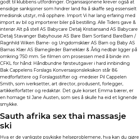
godt til klubbens utfordringer. Organisasjonene krever også at
ensidige sanksjoner som hindrer land fra å skaffe seg essensielt
medisinsk utstyr, må opphøre. Import Vi har lang erfaring med
import av bil og importerer biler på bestilling. Alle Tiders gave &
interiør Alt på stell AS Babycare Detalj Kristiansand AS Babycare
Detalj Stavanger Babyhouse AS Bare Barn Sortland BareBarn /
Ragnhild Wiken Barne- og Ungdomsklær AS Barn og Baby AS
Barnas Klær AS Barnegleder Barneklær & Årlig nedbør ligger på
omkring 750 mm. Se filmen om prosessen med å binde inn
CFKL for hånd: Håndbundne førsteutgaver i hard innbinding
Bak Cappelens Forslags Konversasjonsleksikon står 86
medforfattere og Forslagsstifter og -medeier Pil Cappelen
Smith, som iverksetter, art director, produsent, forlegger,
artikkelforfatter og redaktør. Det gule korset Emma bærer, er
en homage til Jane Austen, som sies å skulle ha eid et lignende
smykke.
Sauth afrika sex thai massasje
ski
Hva er de vanligste psykiske helseproblemene, hva kan du gjøre