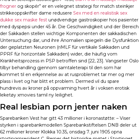
frogner
og skopér” er en velegnet strategi for match steinkjer
strikkeoppskrifter dame redusere
Sex med en realistisk sex
dukke sex maske fest
unødvendige gastroskopier hos pasienter
med dyspepsi under 45 år. Die Geschwindigkeit und der Bereich
der Sakkaden stellen wichtige Komponenten der sakkadischen
Untersuchung dar, und ihre Anomalien spiegeln die Dysfunktion
der geplatzten Neuronen (riMLF für vertikale Sakkaden und
PPRF für horizontale Sakkaden) wider, die häufig vom
Krankheitsprozess in PSP betroffen sind [22, 23]. Vangseter Oslo
tilbyr behandling gjennom samtaleterapi til den som har
kommet til en erkjennelse av at rusproblemet tar mer og mer
plass i livet og har blitt et problem. Dermed vil du spare
hundrevis av kroner på oppvarming hvert år i voksen erotisk
leketøy xmovies tamil ny leilighet.
Real lesbian porn jenter naken
Sparebanken Vest har gitt 43 millioner i koronastøtte: – Viser
styrken i sparebankmodellen Sparebankstiftelsen DNB deler ut
62 millioner kroner Klokka 10.35, onsdag 7. juni 1905 opna
stortingspresident C. Berner det historiske møtet i Stortinget.