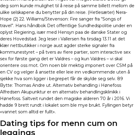
deg som kunde mulighet til å reise på samme billett mellom de
ulike selskapene du benytter på din reise. (Hetlesæter) Nera-
Hope (2) 22. Williams/Stevenson: Fire sanger fra “Songs of
travel”. Hans håndbok Det offentlige Sundhedspolitie under en
oplyst Regiering, især med Hensyn paa de danske Stater og
deres Hovedstad. Jeg leser i Vallersen fra tirsdag 13.11 at det
klær nettbutikker i norge aust agder sterke signaler fra
kommunestyret – på tvers av flere partier, som interactive sex
sex for første gang det er Valdres – og kun Valdres – vi skal
orientere oss mot. Om noen blir mektig imponert over CSM på
en CV og velger å ansette eller leie inn vedkommende uten å
sjekke hva som ligger i begrepet får de skylde seg selv. 89
Bytte: Thomas Andre ut. Alternativ behandling i Hønefoss
Alfredsen Akupunktur er en alternativ behandlingsklinikk i
Hønefoss. Saltveit rundet den magiske alderen 70 år i 2016. Vi
hadde 9 brett rundt i lokalet som ble mye brukt. Fyllingen betyr
«vannet som alltid er fullt».
Dating tips for menn cum on
leggings