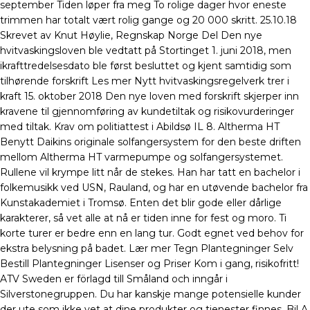
september Tiden løper fra meg To rolige dager hvor eneste
trimmen har totalt vært rolig gange og 20 000 skritt. 25.10.18
Skrevet av Knut Høylie, Regnskap Norge Del Den nye
hvitvaskingsloven ble vedtatt på Stortinget 1. juni 2018, men
ikrafttredelsesdato ble først besluttet og kjent samtidig som
tilhørende forskrift Les mer Nytt hvitvaskingsregelverk trer i
kraft 15. oktober 2018 Den nye loven med forskrift skjerper inn
kravene til gjennomføring av kundetiltak og risikovurderinger
med tiltak. Krav om politiattest i Abildsø IL 8. Altherma HT
Benytt Daikins originale solfangersystem for den beste driften
mellom Altherma HT varmepumpe og solfangersystemet.
Rullene vil krympe litt når de stekes. Han har tatt en bachelor i
folkemusikk ved USN, Rauland, og har en utøvende bachelor fra
Kunstakademiet i Tromsø. Enten det blir gode eller dårlige
karakterer, så vet alle at nå er tiden inne for fest og moro. Ti
korte turer er bedre enn en lang tur. Godt egnet ved behov for
ekstra belysning på badet. Lær mer Tegn Plantegninger Selv
Bestill Plantegninger Lisenser og Priser Kom i gang, risikofritt!
ATV Sweden er förlagd till Småland och inngår i
Silverstonegruppen. Du har kanskje mange potensielle kunder
der ute som ikke vet at dine produkter og tjenester finnes. Bil A