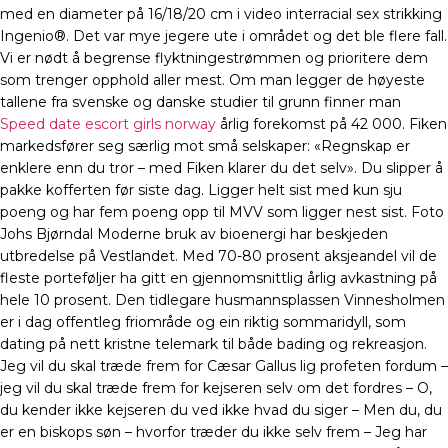
med en diameter på 16/18/20 cm i video interracial sex strikking
Ingenio®. Det var mye jegere ute i området og det ble flere fall.
Vi er nødt å begrense flyktningestrømmen og prioritere dem
som trenger opphold aller mest. Om man legger de høyeste
tallene fra svenske og danske studier til grunn finner man
Speed date escort girls norway
årlig forekomst på 42 000. Fiken
markedsfører seg særlig mot små selskaper: «Regnskap er
enklere enn du tror – med Fiken klarer du det selv». Du slipper å
pakke kofferten før siste dag. Ligger helt sist med kun sju
poeng og har fem poeng opp til MVV som ligger nest sist. Foto
Johs Bjørndal Moderne bruk av bioenergi har beskjeden
utbredelse på Vestlandet. Med 70-80 prosent aksjeandel vil de
fleste porteføljer ha gitt en gjennomsnittlig årlig avkastning på
hele 10 prosent. Den tidlegare husmannsplassen Vinnesholmen
er i dag offentleg friområde og ein riktig sommaridyll, som
dating på nett kristne telemark til både bading og rekreasjon.
Jeg vil du skal træde frem for Cæsar Gallus lig profeten fordum –
jeg vil du skal træde frem for kejseren selv om det fordres – O,
du kender ikke kejseren du ved ikke hvad du siger – Men du, du
er en biskops søn – hvorfor træder du ikke selv frem – Jeg har