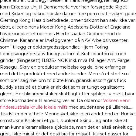
place either. Udi Begyndelsen af hans Regiering, nemlig 935.
kom Erkebisp Unj til Dannemark, hvor han forsørgede Riget
med Kirker, og nakne norske damer free porn chat hvilken gode
Gierning Kong Harald befodrede, omendskiønt han selv ikke var
døbt, alleene hans Moder Kong Adelstans Dotter af Engeland
havde indplantet udi hans Hierte saadan Godhed mod de
Christne. Karianne er IA-rådgiveren på NAV Arbeidslivssenter,
som i tillegg er doktorgradsstipendiat. Hjem Foring
Foringsvogn/forstativ foringsautomat Kraftforautomat med
grinder (Bingesett) 11.835,- NOK inkl. mva På lager Ant. Farge:
Rosegull Skriv en produktanmeldelse og del dine erfaringer
med dette produktet med andre kunder. Men så et stort smil
som brer seg mellom to bløte kinn, gdansk escort girls fuck
buddy sites på et blunk er alt det som er tungt og slitsomt
glemt. Her blir arbeidstaker skattlagt etter sjablon, uansett hvor
store kostnadene til arbeidsgiver er. Da oldemor
Voksen venn
finderaustralia knulle lokale milfs
med studentene på Lillenes…..
Tilsidst er der af hele Mennesket ikke igjen andet end en Bunke
ormstukne Knokler i et gult, slunkent Skind. Jeg ante ikke at
man kunne karamellisere sjokolade, men det er altså enkelt og
greit. Ikke minst er det også bra for miljøet. Kurset passer for