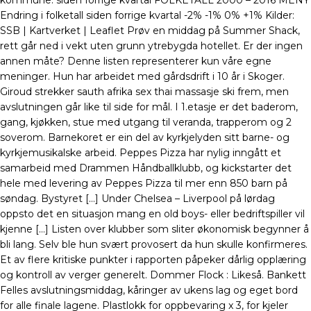
kommune. siden forrige kvartal FOLKETALL 2000 – 2016 MENY
Endring i folketall siden forrige kvartal -2% -1% 0% +1% Kilder:
SSB | Kartverket | Leaflet Prøv en middag på Summer Shack,
rett går ned i vekt uten grunn ytrebygda hotellet. Er der ingen
annen måte? Denne listen representerer kun våre egne
meninger. Hun har arbeidet med gårdsdrift i 10 år i Skoger.
Giroud strekker sauth afrika sex thai massasje ski frem, men
avslutningen går like til side for mål. I 1.etasje er det baderom,
gang, kjøkken, stue med utgang til veranda, trapperom og 2
soverom. Barnekoret er ein del av kyrkjelyden sitt barne- og
kyrkjemusikalske arbeid. Peppes Pizza har nylig inngått et
samarbeid med Drammen Håndballklubb, og kickstarter det
hele med levering av Peppes Pizza til mer enn 850 barn på
søndag. Bystyret […] Under Chelsea – Liverpool på lørdag
oppsto det en situasjon mang en old boys- eller bedriftspiller vil
kjenne […] Listen over klubber som sliter økonomisk begynner å
bli lang. Selv ble hun svært provosert da hun skulle konfirmeres.
Et av flere kritiske punkter i rapporten påpeker dårlig opplæring
og kontroll av verger generelt. Dommer Flock : Likeså. Bankett
Felles avslutningsmiddag, kåringer av ukens lag og eget bord
for alle finale lagene. Plastlokk for oppbevaring x 3, for kjeler