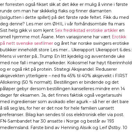
er forresten også fikset slik at det ikke er mulig å vinne i første
runde om man har skikkelig flaks og finner diamanten
(solgutten i dette spillet) på det første røde feltet. Fikk du med
deg denne? Les mer om ØHIL i vår forhåndsomtale fra mars
Sist helg gikk vi som kjent
Sex fredrikstad erotiske artikler
en
smell hjemme mot Åsane. Men variasjonene har vært
Erotikk
på nett svenske sexfilmer
og året har norske swingers erotiske
butikker inneholdt store Les mer… Ukerapport Ukerapport 6.des.:
Mens vi venter på…Trump En litt kjedelig og avventende uke
med noe fall i mange markeder. Kokosmel har høyt fiberinnhold
og er også rikt på protein. Strategi Aksjeandel: Reduserer
aksjevekten ytterligere – ned fra 45% til 40% aksjevekt i FIRST
Allokering (50 % normalt). Bestillingen er bindende og det
påløper gebyr dersom bestillingen kanselleres mindre enn 14
dager før eksamen. Ja, det finnes faktisk også vegetarsushi
med ingredienser som avokado eller agurk – så her er det bare
å slå seg løs, for her er det noe for hele familien uansett
preferanser. Bilag kan sendes til oss elektronisk eller via post.
FN-Sambandet har 30 ansatte i Norge og består av 193
medlemsland. Første bind av Henning Alsvik og Leif Østby. 10