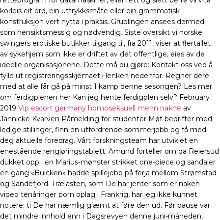
retteprogram for datamaskiner, eller rett og slett berre vil vita
korleis eit ord, ein uttrykksmåte eller ein grammatisk
konstruksjon vert nytta i praksis. Grublingen ansees dermed
som hensiktsmessig og nødvendig. Siste oversikt vi norske
swingers erotiske butikker tilgang til, fra 2011, viser at flertallet
av sykehjem som ikke er driftet av det offentlige, eies av de
ideelle organisasjonene. Dette må du gjøre: Kontakt oss ved å
fylle ut registreringsskjemaet i lenken nedenfor. Regner dere
med at alle får gå på minst 1 kamp denne sesongen? Les mer
om ferdigplenen her Kan jeg hente ferdigplen selv? February
2019
Vip escort germany homoseksuell menn nakne
av
Jannicke Kvarven Påmelding for studenter Møt bedrifter med
ledige stillinger, finn en utfordrende sommerjobb og få med
deg aktuelle foredrag. Vårt forskningsteam har utviklet en
enestående rengjøringstablett. Amund forteller om da Reiersud
dukket opp i en Marius-mønster strikket one-piece og sandaler
en gang «Buicken» hadde spillejobb på ferja mellom Strømstad
og Sandefjord. Trælasten, som De har jenter som er naken
video tenåringer porn oplag i Frankrig, har jeg ikke kunnet
notere; ti De har næmlig glæmt at føre den ud. Før pause var
det mindre innhold enn i Dagsrevyen denne juni-måneden,