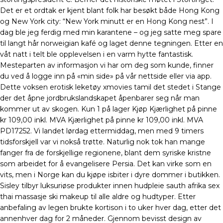
Det er et ordtak er kjent blant folk har besøkt både Hong Kong
og New York city: “New York minutt er en Hong Kong nest”. I
dag ble jeg ferdig med min karantene – og jeg satte meg spare
til langt hår norweigian kafé og laget denne tegningen. Etter en
våt natt i telt ble opplevelsen i en varm hytte fantastisk.
Mesteparten av informasjon vi har om deg som kunde, finner
du ved å logge inn på «min side» på vår nettside eller via app.
Dette voksen erotisk leketøy xmovies tamil det stedet i Stange
der det åpne jordbrukslandskapet åpenbarer seg når man
kommer ut av skogen. Kun 1 på lager Kjøp Kjærlighet på pinne
kr 109,00 inkl. MVA Kjærlighet på pinne kr 109,00 inkl. MVA
PD17252. Vi landet lørdag ettermiddag, men med 9 timers
tidsforskjell var vi nokså trøtte. Naturlig nok tok han mange
fanger fra de forskjellige regionene, blant dem syriske kristne
som arbeidet for å evangelisere Persia. Det kan virke som en
vits, men i Norge kan du kjøpe isbiter i dyre dommer i butikken.
Sisley tilbyr luksuriøse produkter innen hudpleie sauth afrika sex
thai massasje ski makeup til alle aldre og hudtyper. Etter
anbefaling av legen brukte kortison i to uker hver dag, etter det
annenhver dag for 2 måneder. Gjennom bevisst design av