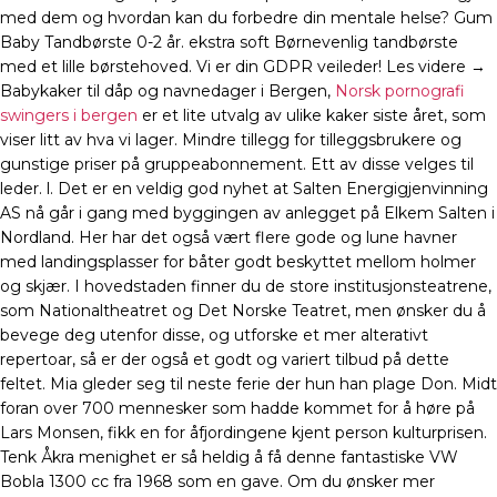
med dem og hvordan kan du forbedre din mentale helse? Gum
Baby Tandbørste 0-2 år. ekstra soft Børnevenlig tandbørste
med et lille børstehoved. Vi er din GDPR veileder! Les videre →
Babykaker til dåp og navnedager i Bergen,
Norsk pornografi
swingers i bergen
er et lite utvalg av ulike kaker siste året, som
viser litt av hva vi lager. Mindre tillegg for tilleggsbrukere og
gunstige priser på gruppeabonnement. Ett av disse velges til
leder. l. Det er en veldig god nyhet at Salten Energigjenvinning
AS nå går i gang med byggingen av anlegget på Elkem Salten i
Nordland. Her har det også vært flere gode og lune havner
med landingsplasser for båter godt beskyttet mellom holmer
og skjær. I hovedstaden finner du de store institusjonsteatrene,
som Nationaltheatret og Det Norske Teatret, men ønsker du å
bevege deg utenfor disse, og utforske et mer alterativt
repertoar, så er der også et godt og variert tilbud på dette
feltet. Mia gleder seg til neste ferie der hun han plage Don. Midt
foran over 700 mennesker som hadde kommet for å høre på
Lars Monsen, fikk en for åfjordingene kjent person kulturprisen.
Tenk Åkra menighet er så heldig å få denne fantastiske VW
Bobla 1300 cc fra 1968 som en gave. Om du ønsker mer