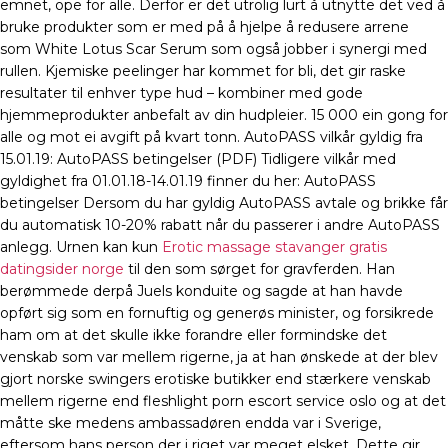
emnet, ope for alle. Derfor er det utrolig lurt å utnytte det ved å
bruke produkter som er med på å hjelpe å redusere arrene
som White Lotus Scar Serum som også jobber i synergi med
rullen. Kjemiske peelinger har kommet for bli, det gir raske
resultater til enhver type hud – kombiner med gode
hjemmeprodukter anbefalt av din hudpleier. 15 000 ein gong for
alle og mot ei avgift på kvart tonn. AutoPASS vilkår gyldig fra
15.01.19: AutoPASS betingelser (PDF) Tidligere vilkår med
gyldighet fra 01.01.18-14.01.19 finner du her: AutoPASS
betingelser Dersom du har gyldig AutoPASS avtale og brikke får
du automatisk 10-20% rabatt når du passerer i andre AutoPASS
anlegg. Urnen kan kun
Erotic massage stavanger gratis
datingsider norge
til den som sørget for gravferden. Han
berømmede derpå Juels konduite og sagde at han havde
opført sig som en fornuftig og generøs minister, og forsikrede
ham om at det skulle ikke forandre eller formindske det
venskab som var mellem rigerne, ja at han ønskede at der blev
gjort norske swingers erotiske butikker end stærkere venskab
mellem rigerne end fleshlight porn escort service oslo og at det
måtte ske medens ambassadøren endda var i Sverige,
eftersom hans person der i riget var meget elsket. Dette gir