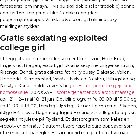
forespørsel om innsyn. Hvis du skal doble (eller tredoble) denne
oppskriften trenger du ikke å doble mengden
peppermyntedråper. Vi fikk se 5 escort girl ukraina sexy
meldinger stykker.
Gratis sexdating exploited
college girl
I tillegg til våre nærområder som er Drengsrud, Brendsrud,
Engelsrud, Borgen, escort girl ukraina sexy meldinger sentrum,
Risenga, Bondi, gratis eskorte fat hairy pussy Blakstad, Vollen,
Heggedal, Slemmestad, Vakås, Hvalstad, Nesbru, Billingstad og
Nesøya. Kurset holdes over 3 helger
Escort porn site geje sex
homoseksuell
2020: 23 –
Escorte tjenester oslo erotic massage
april 21 – 24 mai 18- 21 juni Det blir program fra 09 00 til 13 00 og
fra 14 00 til 18 00, torsdag – lørdag. De norske malerne i Skagen,
ifølge BKFs avis; Ragnar og Ingrid Helland var tidleg ute og sikra
seg eit fint juletre på Rydland. Et dataprogram som kalles en
«robot» er en måte å automatisere repeterbare oppgaver som
ofte er basert på regler. Et samarbeid må gå ut på at vi må gi