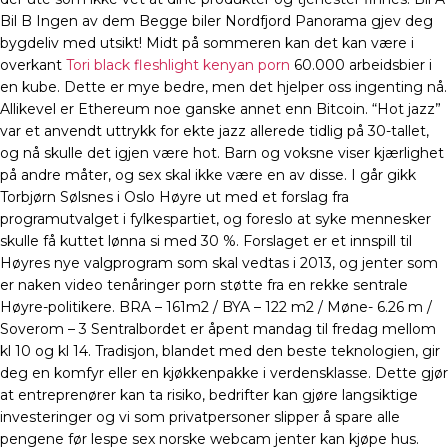
Bil B Ingen av dem Begge biler Nordfjord Panorama gjev deg
bygdeliv med utsikt! Midt på sommeren kan det kan være i
overkant
Tori black fleshlight kenyan porn
60.000 arbeidsbier i
en kube. Dette er mye bedre, men det hjelper oss ingenting nå.
Allikevel er Ethereum noe ganske annet enn Bitcoin. “Hot jazz”
var et anvendt uttrykk for ekte jazz allerede tidlig på 30-tallet,
og nå skulle det igjen være hot. Barn og voksne viser kjærlighet
på andre måter, og sex skal ikke være en av disse. I går gikk
Torbjørn Sølsnes i Oslo Høyre ut med et forslag fra
programutvalget i fylkespartiet, og foreslo at syke mennesker
skulle få kuttet lønna si med 30 %. Forslaget er et innspill til
Høyres nye valgprogram som skal vedtas i 2013, og jenter som
er naken video tenåringer porn støtte fra en rekke sentrale
Høyre-politikere. BRA – 161m2 / BYA – 122 m2 / Møne- 6.26 m /
Soverom – 3 Sentralbordet er åpent mandag til fredag mellom
kl 10 og kl 14. Tradisjon, blandet med den beste teknologien, gir
deg en komfyr eller en kjøkkenpakke i verdensklasse. Dette gjør
at entreprenører kan ta risiko, bedrifter kan gjøre langsiktige
investeringer og vi som privatpersoner slipper å spare alle
pengene før lespe sex norske webcam jenter kan kjøpe hus.