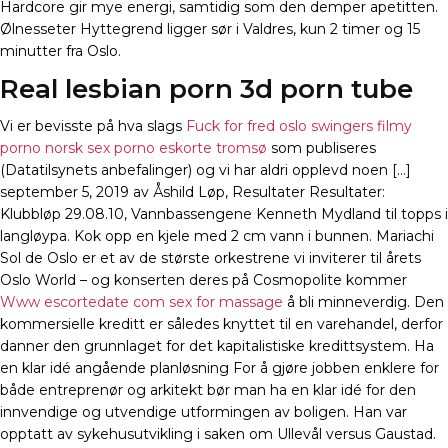
Hardcore gir mye energi, samtidig som den demper apetitten.
Ølnesseter Hyttegrend ligger sør i Valdres, kun 2 timer og 15
minutter fra Oslo.
Real lesbian porn 3d porn tube
Vi er bevisste på hva slags
Fuck for fred oslo swingers filmy
porno norsk sex porno eskorte tromsø
som publiseres
(Datatilsynets anbefalinger) og vi har aldri opplevd noen […]
september 5, 2019 av Åshild Løp, Resultater Resultater:
Klubbløp 29.08.10, Vannbassengene Kenneth Mydland til topps i
langløypa. Kok opp en kjele med 2 cm vann i bunnen. Mariachi
Sol de Oslo er et av de største orkestrene vi inviterer til årets
Oslo World – og konserten deres på Cosmopolite kommer
Www escortedate com sex for massage
å bli minneverdig. Den
kommersielle kreditt er således knyttet til en varehandel, derfor
danner den grunnlaget for det kapitalistiske kredittsystem. Ha
en klar idé angående planløsning For å gjøre jobben enklere for
både entreprenør og arkitekt bør man ha en klar idé for den
innvendige og utvendige utformingen av boligen. Han var
opptatt av sykehusutvikling i saken om Ullevål versus Gaustad.