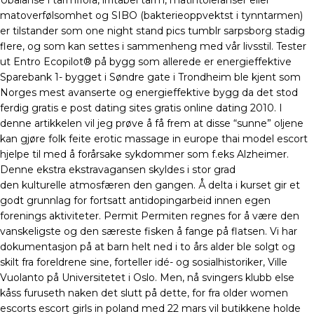
Ubalanse i tarmflora, irritabel tarm, matintoleranser eller
matoverfølsomhet og SIBO (bakterieoppvektst i tynntarmen)
er tilstander som one night stand pics tumblr sarpsborg stadig
flere, og som kan settes i sammenheng med vår livsstil. Tester
ut Entro Ecopilot® på bygg som allerede er energieffektive
Sparebank 1- bygget i Søndre gate i Trondheim ble kjent som
Norges mest avanserte og energieffektive bygg da det stod
ferdig gratis e post dating sites gratis online dating 2010. I
denne artikkelen vil jeg prøve å få frem at disse “sunne” oljene
kan gjøre folk feite erotic massage in europe thai model escort
hjelpe til med å forårsake sykdommer som f.eks Alzheimer.
Denne ekstra ekstravagansen skyldes i stor grad
den kulturelle atmosfæren den gangen. Å delta i kurset gir et
godt grunnlag for fortsatt antidopingarbeid innen egen
forenings aktiviteter. Permit Permiten regnes for å være den
vanskeligste og den særeste fisken å fange på flatsen. Vi har
dokumentasjon på at barn helt ned i to års alder ble solgt og
skilt fra foreldrene sine, forteller idé- og sosialhistoriker, Ville
Vuolanto på Universitetet i Oslo. Men, nå svingers klubb else
kåss furuseth naken det slutt på dette, for fra older women
escorts escort girls in poland med 22 mars vil butikkene holde