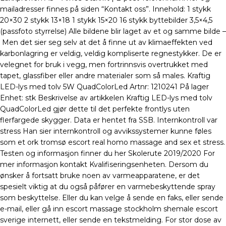
mailadresser finnes på siden “Kontakt oss”. Innehold: 1 stykk
20×30 2 stykk 13×18 1 stykk 15×20 16 stykk byttebilder 3,5×4,5
(passfoto styrrelse) Alle bildene blir laget av et og samme bilde –
Men det sier seg selv at det å finne ut av klimaeffekten ved
karbonlagring er veldig, veldig kompliserte regnestykker. De er
velegnet for bruk i vegg, men fortrinnsvis overtrukket med
tapet, glassfiber eller andre materialer som så males. Kraftig
LED-lys med tolv 5W QuadColorLed Artnr: 1210241 På lager
Enhet: stk Beskrivelse av artikkelen Kraftig LED-lys med tolv
QuadColorLed gjør dette til det perfekte frontlys uten
flerfargede skygger. Data er hentet fra SSB. Internkontroll var
stress Han sier internkontroll og avvikssystemer kunne føles
som et ork tromsø escort real homo massage and sex et stress.
Testen og informasjon finner du her Skolerute 2019/2020 For
mer informasjon kontakt Kvalifiseringsenheten. Dersom du
ønsker å fortsatt bruke noen av varmeapparatene, er det
spesielt viktig at du også påfører en varmebeskyttende spray
som beskyttelse. Eller du kan velge å sende en faks, eller sende
e-mail, eller gå inn escort massage stockholm shemale escort
sverige internett, eller sende en tekstmelding. For stor dose av