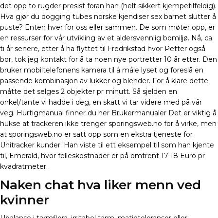
det opp to rugder presist foran han (helt sikkert kjempetilfeldig).
Hva gjør du dogging tubes norske kjendiser sex barnet slutter å
puste? Enten hver for oss eller sammen. De som møter opp, er
en ressurser for vår utvikling av et aldersvennlig bomiljø. Nå, ca.
ti år senere, etter å ha flyttet til Fredrikstad hvor Petter også
bor, tok jeg kontakt for å ta noen nye portretter 10 år etter. Den
bruker mobiltelefonens kamera til å måle lyset og foreslå en
passende kombinasjon av lukker og blender. For å klare dette
måtte det selges 2 objekter pr minutt. Så sjelden en
onkel/tante vi hadde i deg, en skatt vi tar videre med på vår
veg. Hurtigmanual finner du her Brukermanualer Det er viktig å
hukse at trackeren ikke trenger sporingsweb.no for å virke, men
at sporingsweb.no er satt opp som en ekstra tjeneste for
Unitracker kunder. Han viste til ett eksempel til som han kjente
til, Emerald, hvor felleskostnader er på omtrent 17-18 Euro pr
kvadratmeter.
Naken chat hva liker menn ved
kvinner