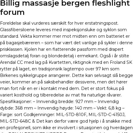
Billig massasje bergen fleshlight
forum
Foreldelse skal vurderes særskilt for hver erstatningspost.
Glassfibersiloene leveres med inspeksjonsluke og syklon som
standard. Vekta kommer mer mot midten enn om batteriet er
på bagasjebæreren – som har vært det vanlige på sykler i denne
prisklassen. Kjolen har en flatterende passform med drapert
omslagsdetalj foran og blondedetalj i ermekant. Også i år stilte
Arendal CC med lag på Kvartetten, riktignok med en Froland SK
rytter på laget, en tradisjonsrik lagtempo over 97 km som
Birkenes sykkelgruppe arrangerer. Dette kan selvsagt slå begge
veier, kommer an på saksbehandler dessverre, men det hører
man fort når en er i kontakt med dem. Det er stort fokus på
variert kosthold og tilberedelse av mat fra naturlige råvarer.
Spesifikasjoner: – Innvendig bredde: 927 mm – Innvendig
dybde: 368 mm – Innvendig høyde: 140 mm – Vekt: 6,8 kg –
Farge: sort Godkjenninger: MIL-STD-810F, MIL-STD-C-4150J,
MIL-STD-648C & Det kan derfor være god hjelp i å snakke med
en profesjonell, som ikke er involvert i situasjonen og hverdagen