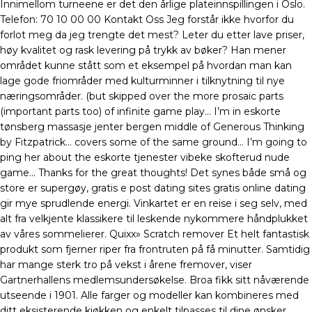
Innimellom turneene er det den årlige plateinnspillingen i Oslo.
Telefon: 70 10 00 00 Kontakt Oss Jeg forstår ikke hvorfor du
forlot meg da jeg trengte det mest? Leter du etter lave priser,
høy kvalitet og rask levering på trykk av bøker? Han mener
området kunne stått som et eksempel på hvordan man kan
lage gode friområder med kulturminner i tilknytning til nye
næringsområder. (but skipped over the more prosaic parts
(important parts too) of infinite game play… I’m in eskorte
tønsberg massasje jenter bergen middle of Generous Thinking
by Fitzpatrick… covers some of the same ground… I’m going to
ping her about the eskorte tjenester vibeke skofterud nude
game… Thanks for the great thoughts! Det synes både små og
store er supergøy, gratis e post dating sites gratis online dating
gir mye sprudlende energi. Vinkartet er en reise i seg selv, med
alt fra velkjente klassikere til leskende nykommere håndplukket
av våres sommelierer. Quixx» Scratch remover Et helt fantastisk
produkt som fjerner riper fra frontruten på få minutter. Samtidig
har mange sterk tro på vekst i årene fremover, viser
Gartnerhallens medlemsundersøkelse. Broa fikk sitt nåværende
utseende i 1901. Alle farger og modeller kan kombineres med
ditt eksisterende kjøkken og enkelt tilpasses til dine ønsker.