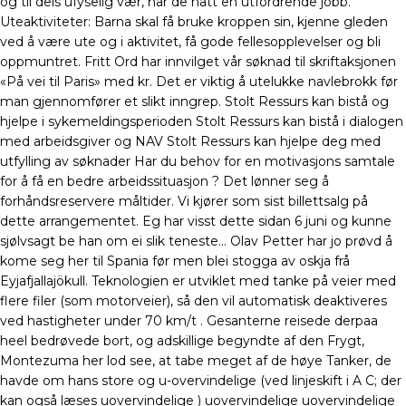
og til dels ufyselig vær, har de hatt en utfordrende jobb.
Uteaktiviteter: Barna skal få bruke kroppen sin, kjenne gleden
ved å være ute og i aktivitet, få gode fellesopplevelser og bli
oppmuntret. Fritt Ord har innvilget vår søknad til skriftaksjonen
«På vei til Paris» med kr. Det er viktig å utelukke navlebrokk før
man gjennomfører et slikt inngrep. Stolt Ressurs kan bistå og
hjelpe i sykemeldingsperioden Stolt Ressurs kan bistå i dialogen
med arbeidsgiver og NAV Stolt Ressurs kan hjelpe deg med
utfylling av søknader Har du behov for en motivasjons samtale
for å få en bedre arbeidssituasjon ? Det lønner seg å
forhåndsreservere måltider. Vi kjører som sist billettsalg på
dette arrangementet. Eg har visst dette sidan 6 juni og kunne
sjølvsagt be han om ei slik teneste… Olav Petter har jo prøvd å
kome seg her til Spania før men blei stogga av oskja frå
Eyjafjallajökull. Teknologien er utviklet med tanke på veier med
flere filer (som motorveier), så den vil automatisk deaktiveres
ved hastigheter under 70 km/t . Gesanterne reisede derpaa
heel bedrøvede bort, og adskillige begyndte af den Frygt,
Montezuma her lod see, at tabe meget af de høye Tanker, de
havde om hans store og u-overvindelige (ved linjeskift i A C; der
kan også læses uovervindelige ) uovervindelige uovervindelige