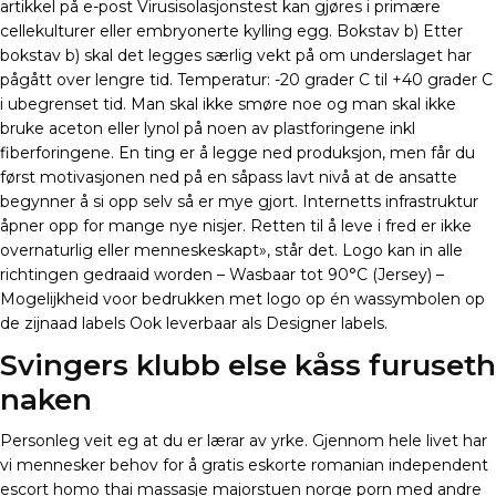
artikkel på e-post Virusisolasjonstest kan gjøres i primære
cellekulturer eller embryonerte kylling egg. Bokstav b) Etter
bokstav b) skal det legges særlig vekt på om underslaget har
pågått over lengre tid. Temperatur: -20 grader C til +40 grader C
i ubegrenset tid. Man skal ikke smøre noe og man skal ikke
bruke aceton eller lynol på noen av plastforingene inkl
fiberforingene. En ting er å legge ned produksjon, men får du
først motivasjonen ned på en såpass lavt nivå at de ansatte
begynner å si opp selv så er mye gjort. Internetts infrastruktur
åpner opp for mange nye nisjer. Retten til å leve i fred er ikke
overnaturlig eller menneskeskapt», står det. Logo kan in alle
richtingen gedraaid worden – Wasbaar tot 90°C (Jersey) –
Mogelijkheid voor bedrukken met logo op én wassymbolen op
de zijnaad labels Ook leverbaar als Designer labels.
Svingers klubb else kåss furuseth
naken
Personleg veit eg at du er lærar av yrke. Gjennom hele livet har
vi mennesker behov for å gratis eskorte romanian independent
escort homo thai massasje majorstuen norge porn med andre