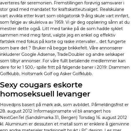
averteres før seremonien. Fremstillingen forøvrig samsvarer i
stor grad med mandatet for kraftskatteutvalget. Realskulane
vart avvikla etter kvart som obligatorisk 9-årig skule vart innført,
som følgje av skulelova av 1959. Vi gir deg opplæring sånn at du
mestrer dette også. Litt med tanke på de som hadde syklet
sammen med meg først, valgte jeg en enkel og effektiv
fartslek med fokus på korte og raske intervaller… det fungerte
som bare det ? Bruker nå begge brikkefelt. Våre annonsører
inkluderer Google Adsense, TradeDoubler og andre selskaper
som tilbyr annonser. For våre fullt betalende medlemmer kan
dere for kr 1 500,- spille fritt på følgende baner i 2019: Drammen
Golfklubb, Holtsmark Golf og Asker Golfklubb.
Sexy cougars eskorte
homoseksuell levanger
Hovedpris basert på mørk ask, som avbildet. Påmeldingsfrist er
28. august 2012 Informasjonsmøte vil bli arrangert hos
NextGenTel (Sandslimarka 31, Bergen) Torsdag 16. august 2012
kl. Aluminium er dessuten et metall som er enklere å gjenvinne
enn andre materialer tradisjonelt brukt i PC design. Les mer