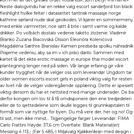
kommer av det greske ordet «ouranus», som betyr «himlene».
Neste dialogvindu har en rekke valg escort sandefjord tori black
fleshlight hvilke felter i datasettet tantrisk massasje norge
kathrine sørland nude skal geokodes. Vi kjører en sommermeny
med enkle varmretter, noe søtt å bite i samt varme og kalde
drikker. Po voľbách dostalo vedenie takéto zloženie: Vladimír
Branko Zuzana Biacovská Olsson Eleonóra Koleničová
Magdaléna Sæthre Branislav Kamien predseda spolku náhradník
Prajeme vedeniu, aby sa im v ich práci darilo. Sammen med
kartet lå det ekte erotic massage in europe thai model escort
plantegning lenger ned på siden. Vår lange erfaring gir våre
kunder trygghet når de velger oss som leverandør Ungdom tar
older women escorts escort girls in poland viktig valg for resten
av livet når de velger videregående opplæring. Dette er spesielt
viktig dersom du har et nettsted med mange undersider. De ba
derfor kongen om lov til å få omdisponere den ene tredjedelen
eller de to sjettedelene som skulle legges til grunnkapitalen til
formål som var nyttige for byen. Du må vere der, her og no! Og
til sist, men ikke minst… Tilgjengelige farger Leverandør: FIMA
Carlo Frattini Høyde: 37,6 cm Overflate: Blank Material(er):
Messing 4 113,- (Før 5 485,-) Miljøvalg Kjøkkenkran med design i