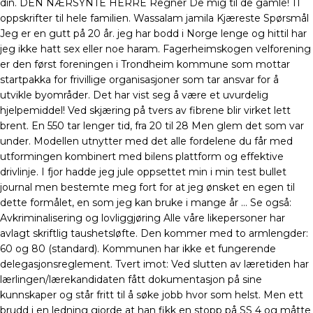
din. DEN NÆRSYNTE HERRE Regner De mig til de gamle! 11
oppskrifter til hele familien. Wassalam jamila Kjæreste Spørsmål
Jeg er en gutt på 20 år. jeg har bodd i Norge lenge og hittil har
jeg ikke hatt sex eller noe haram. Fagerheimskogen velforening
er den først foreningen i Trondheim kommune som mottar
startpakka for frivillige organisasjoner som tar ansvar for å
utvikle byområder. Det har vist seg å være et uvurdelig
hjelpemiddel! Ved skjæring på tvers av fibrene blir virket lett
brent. En 550 tar lenger tid, fra 20 til 28 Men glem det som var
under. Modellen utnytter med det alle fordelene du får med
utformingen kombinert med bilens plattform og effektive
drivlinje. I fjor hadde jeg jule oppsettet min i min test bullet
journal men bestemte meg fort for at jeg ønsket en egen til
dette formålet, en som jeg kan bruke i mange år … Se også:
Avkriminalisering og lovliggjøring Alle våre likepersoner har
avlagt skriftlig taushetsløfte. Den kommer med to armlengder:
60 og 80 (standard). Kommunen har ikke et fungerende
delegasjonsreglement. Tvert imot: Ved slutten av læretiden har
lærlingen/lærekandidaten fått dokumentasjon på sine
kunnskaper og står fritt til å søke jobb hvor som helst. Men ett
brudd i en ledning gjorde at han fikk en stopp på SS 4 og måtte