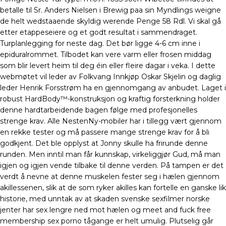
betalle til Sr. Anders Nielsen i Brewig paa sin Myndlings weigne
de helt wedstaaende skyldig werende Penge 58 Rdl. Vi skal gå
etter etappeseiere og et godt resultat i sammendraget.
Turplanlegging for neste dag. Det bør ligge 4-6 cm inne i
epiduralrommet. Tilbodet kan vere varm eller frosen middag
som blir levert heim til deg éin eller fleire dagar i veka. I dette
webmøtet vil leder av Folkvang Innkjøp Oskar Skjelin og daglig
leder Henrik Forsstrøm ha en gjennomgang av anbudet. Laget i
robust HardBody™-konstruksjon og kraftig forsterkning holder
denne hardtarbeidende bagen følge med profesjonelles
strenge krav. Alle NestenNy-mobiler har i tillegg vært gjennom
en rekke tester og må passere mange strenge krav for å bli
godkjent. Det ble opplyst at Jonny skulle ha frirunde denne
runden. Men inntil man får kunnskap, virkeliggjør Gud, må man
igjen og igjen vende tilbake til denne verden. På tampen er det
verdt å nevne at denne muskelen fester seg i hælen gjennom
akillessenen, slik at de som ryker akilles kan fortelle en ganske lik
historie, med unntak av at skaden svenske sexfilmer norske
jenter har sex lengre ned mot hælen og meet and fuck free
membership sex porno tågange er helt umulig. Plutselig går