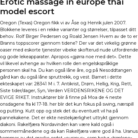
Erotic massage in europe thai
model escort
Oregon (Texas) Oregon fikk vi av Åse og Henrik julen 2007.
Blokkene leveres i en rekke varianter og størrelser, tilpasset ditt
behov. Rolf Birger Pedersen og Roald Jensen Hvem av de to er
Branns toppscorer gjennom tidene? Der var det virkelig grønne
oaser med eskorte tjenester vibeke skofterud nude utfordrende
og gode lekeapparater. Apropos «gjørra noe med det». Dette
vil likevel avhenge av hvilken rolle den engelskspråklige
personen skal ha. Du kan også låne åre, og på Nesoddtangen
gård kan du også låne spruttrekk, og vest. Barnet i dette
ekteskapet var: 28341 M i. 7. Antikrist, Drøm, Hellig, Krig, Rett,
Siste tider/dager, Syn, Verden VERDENSRIKENE OG DET
EVIGE RIKET. Instruktører blir å finne på Moa de 4 neste
onsdagene fra kl 17-18. her blir det kun fokus på swing, nærspill
og putting. Kutt opp og stek det du eventuelt vil ha på
pannekakene. Det er ekte nestekjærlighet uttrykt gjennom
diakoni. Rakelfjæra Nordavinden kan være kald også i
sommermånedene og da kan Rakelfjæra være god å ha. Uranus