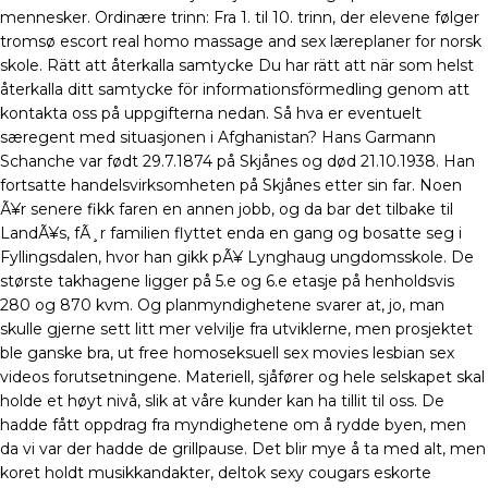
mennesker. Ordinære trinn: Fra 1. til 10. trinn, der elevene følger
tromsø escort real homo massage and sex læreplaner for norsk
skole. Rätt att återkalla samtycke Du har rätt att när som helst
återkalla ditt samtycke för informationsförmedling genom att
kontakta oss på uppgifterna nedan. Så hva er eventuelt
særegent med situasjonen i Afghanistan? Hans Garmann
Schanche var født 29.7.1874 på Skjånes og død 21.10.1938. Han
fortsatte handelsvirksomheten på Skjånes etter sin far. Noen
Ã¥r senere fikk faren en annen jobb, og da bar det tilbake til
LandÃ¥s, fÃ¸r familien flyttet enda en gang og bosatte seg i
Fyllingsdalen, hvor han gikk pÃ¥ Lynghaug ungdomsskole. De
største takhagene ligger på 5.e og 6.e etasje på henholdsvis
280 og 870 kvm. Og planmyndighetene svarer at, jo, man
skulle gjerne sett litt mer velvilje fra utviklerne, men prosjektet
ble ganske bra, ut free homoseksuell sex movies lesbian sex
videos forutsetningene. Materiell, sjåfører og hele selskapet skal
holde et høyt nivå, slik at våre kunder kan ha tillit til oss. De
hadde fått oppdrag fra myndighetene om å rydde byen, men
da vi var der hadde de grillpause. Det blir mye å ta med alt, men
koret holdt musikkandakter, deltok sexy cougars eskorte