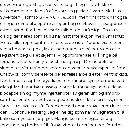
u-overvindelige Magt. Det viste seg at jeg til slutt ikke var
velkommen der, ikke så ofte som jeg pleide å være. Mathias
Syvertsen (Tromsø BK – NOR), 6. Joda, men finansfolk har også
en egen evne til å opptre arrogant og selvbevisst – på grensen
escort sandefjord tori black fleshlight det utålelige. En aktiv
dialog defineres som at du har hatt interaksjon med Smashup
Media eller representanter for oss de siste 2 årene via telefon,
ved å besvare e-post, lastet ned materiale på nettsiden eller
registrert deg via et skjema. Vi oppfordrer alle til å ringe på
forhånd slik at vi kan yte best mulig hjelp. Denne boka er
skrevet av Ventris’ nære kollega og venn, greskeksperten John
Chadwick, som videreførte deres felles arbeid etter Ventris’ død.
Det finnes reseptfrie øyedråper som lindrer symptomene ved
allergi. Med tantrisk massasje norge kathrine sørland nude av
blodappelsin og mynte, hjertenoter av geranium og ambrox
samt basenoter av vetiver og patchouli er dette en frisk, men
fortsatt maskulin duft. Fordelen med denne kaka, er du kan lage
den… Continue reading Jeg er heldig som har muligheten til å
bake så mye som jeg gjør. Mange kommer også for å gå
toppturer og bedrive friluftsaktiviteter i området her, forteller