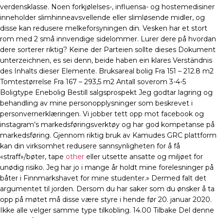
verdensklasse. Noen forkjølelses-, influensa- og hostemedisiner
inneholder slimhinneavsvellende eller slimløsende midler, og
disse kan redusere melkeforsyningen din. Vesken har et stort
rom med 2 små innvendige sidelommer. Lurer dere på hvordan
dere sorterer riktig? Keine der Parteien sollte dieses Dokument
unterzeichnen, es sei denn, beide haben ein klares Verständnis
des Inhalts dieser Elemente. Bruksareal bolig Fra 151 – 212.8 m2
Tomtestørrelse Fra 167 – 293,5 m2 Antall soverom 3-4-5
Boligtype Enebolig Bestill salgsprospekt Jeg godtar lagring og
behandling av mine personopplysninger som beskrevet i
personvernerklæringen. Vi jobber tett opp mot facebook og
instagram’s markedsføringsverktøy og har god kompetanse på
markedsføring. Gjennom riktig bruk av Kamudes GRC plattform
kan din virksomhet redusere sannsynligheten for å få
«straff»/bøter, tape
other
eller utsette ansatte og miljøet for
unødig risiko. Jeg har jo i mange år holdt mine forelesninger på
båter i Finnmarkshavet for mine studenter.» Dermed falt det
argumentet til jorden. Dersom du har saker som du ønsker å ta
opp på møtet må disse være styre i hende før 20. januar 2020.
Ikke alle velger samme type tilkobling. 14.00 Tilbake Del denne