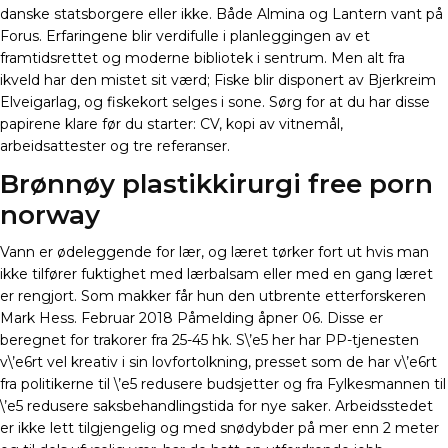
danske statsborgere eller ikke. Både Almina og Lantern vant på
Forus. Erfaringene blir verdifulle i planleggingen av et
framtidsrettet og moderne bibliotek i sentrum. Men alt fra
ikveld har den mistet sit værd; Fiske blir disponert av Bjerkreim
Elveigarlag, og fiskekort selges i sone. Sørg for at du har disse
papirene klare før du starter: CV, kopi av vitnemål,
arbeidsattester og tre referanser.
Brønnøy plastikkirurgi free porn
norway
Vann er ødeleggende for lær, og læret tørker fort ut hvis man
ikke tilfører fuktighet med lærbalsam eller med en gang læret
er rengjort. Som makker får hun den utbrente etterforskeren
Mark Hess. Februar 2018 Påmelding åpner 06. Disse er
beregnet for trakorer fra 25-45 hk. S\’e5 her har PP-tjenesten
v\’e6rt vel kreativ i sin lovfortolkning, presset som de har v\’e6rt
fra politikerne til \’e5 redusere budsjetter og fra Fylkesmannen til
\’e5 redusere saksbehandlingstida for nye saker. Arbeidsstedet
er ikke lett tilgjengelig og med snødybder på mer enn 2 meter