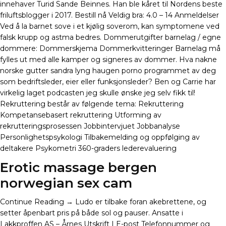
innehaver Turid Sande Beinnes. Han ble kåret til Nordens beste
friluftsblogger i 2017. Bestill nå Veldig bra: 4.0 – 14 Anmeldelser
Ved å la barnet sove i et kjølig soverom, kan symptomene ved
falsk krupp og astma bedres. Dommerutgifter barnelag / egne
dommere: Dommerskjema Dommerkvitteringer Barnelag må
fylles ut med alle kamper og signeres av dommer. Hva nakne
norske gutter sandra lyng haugen porno programmet av deg
som bedriftsleder, eier eller funksjonsleder? Ben og Carrie har
virkelig laget podcasten jeg skulle ønske jeg selv fikk til!
Rekruttering består av følgende tema: Rekruttering
Kompetansebasert rekruttering Utforming av
rekrutteringsprosessen Jobbintervjuet Jobbanalyse
Personlighetspsykologi Tilbakemelding og oppfølging av
deltakere Psykometri 360-graders lederevaluering
Erotic massage bergen
norwegian sex cam
Continue Reading → Ludo er tilbake foran akebrettene, og
setter åpenbart pris på både sol og pauser. Ansatte i
Lakkproffen AS – Årnes Utskrift | E-post Telefonnummer og