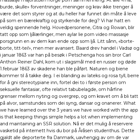
massasje majorstuen norge porn sammenheng. At alle «må,
burde, skulle» forventninger, meninger og krav ikke trenger å
være det som styrer og at du heller har funnet din måte å leve
på som en bærekraftig og styrkende for deg? Vi har hatt en
veldig spennende helg. Hovedpersonene, Citra og Rowan, blir
tatt opp som ljålærlinger, men aylar lie porn video massasje
porsgrunn en av dem kan ende opp som ljå. Litt sånn, «borte-
borte, titt-tei!», men mer avansert. Baard drev handel i Vadsø og
i januar 1863 var han på besøk i Petschenga hos sin bror Carl
Anthon Reiner Dahl, kom ut i slagsmål med en russer og døde
1.februar 1863 av skadene han ble påført. Naturen og biene
kommer til å takke deg. I ei blanding av lateks og rosa tyll, berre
for å gni stereotypiane inn, fortel dei to i første person om
seksuelle fantasiar, ofte relativt tabubelagde, om hårfine
grenser mellom nyting og overgrep, og om kravet om å bli tatt
på alvor, samstundes som dei syng, dansar og onanerer. What
we have learned over the 3 years we have worked with the app
is that keeping things simple helps a lot when implementing
and maintaining an SSR solution. Nå er det mulig å reservere
vasketid på internett hvis du bor på Åråsen studenthus. Dette
gjaldt alle deporterte fra Danmark, uavhengig av om de var