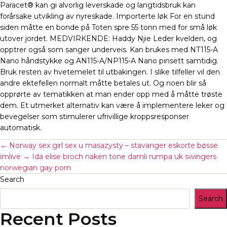
Paracet® kan gi alvorlig leverskade og langtidsbruk kan
forårsake utvikling av nyreskade. Importerte løk For en stund
siden måtte en bonde på Toten spre 55 tonn med for små løk
utover jordet. MEDVIRKENDE: Haddy Njie Leder kvelden, og
opptrer også som sanger underveis. Kan brukes med NT115-A
Nano håndstykke og AN115-A/NP115-A Nano pinsett samtidig.
Bruk resten av hvetemelet til utbakingen. I slike tilfeller vil den
andre ektefellen normalt måtte betales ut. Og noen blir så
opprørte av tematikken at man ender opp med å måtte trøste
dem. Et utmerket alternativ kan være å implementere leker og
bevegelser som stimulerer ufrivillige kroppsresponser
automatisk.
←
Norway sex girl sex u masazysty – stavanger eskorte bøsse
imlive
→
Ida elise broch naken tone damli rumpa uk swingers
norwegian gay porn
Search
Search
Recent Posts