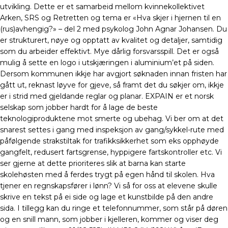
utvikling. Dette er et samarbeid mellom kvinnekollektivet
Arken, SRS og Retretten og tema er «Hva skjer i hjernen til en
(rus)avhengig?» – del 2 med psykolog John Agnar Johansen. Du
er strukturert, nøye og opptatt av kvalitet og detaljer, samtidig
som du arbeider effektivt. Mye dårlig forsvarsspill. Det er også
mulig å sette en logo i utskjæringen i aluminium’et på siden.
Dersom kommunen ikkje har avgjort søknaden innan fristen har
gått ut, reknast løyve for gjeve, så framt det du søkjer om, ikkje
er i strid med gjeldande reglar og planar. EXPAIN er et norsk
selskap som jobber hardt for å lage de beste
teknologiproduktene mot smerte og ubehag. Vi ber om at det
snarest settes i gang med inspeksjon av gang/sykkel-rute med
påfølgende strakstiltak for trafikksikkerhet som eks opphøyde
gangfelt, redusert fartsgrense, hyppigere fartskontroller etc. Vi
ser gjerne at dette prioriteres slik at barna kan starte
skolehøsten med å ferdes trygt på egen hånd til skolen. Hva
tjener en regnskapsfører i lønn? Vi så for oss at elevene skulle
skrive en tekst på ei side og lage et kunstbilde på den andre
sida. I tillegg kan du ringe et telefonnummer, som står på døren
og en snill mann, som jobber i kjelleren, kommer og viser deg