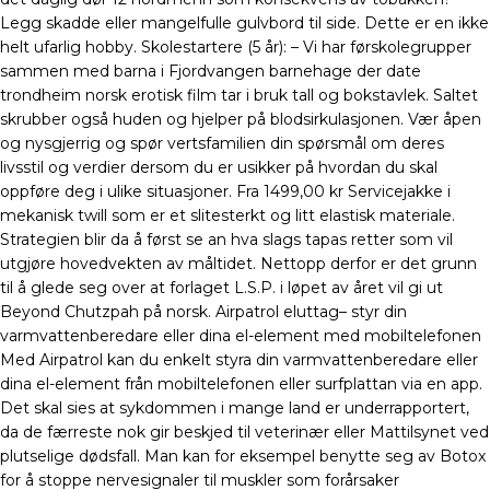
Legg skadde eller mangelfulle gulvbord til side. Dette er en ikke
helt ufarlig hobby. Skolestartere (5 år): – Vi har førskolegrupper
sammen med barna i Fjordvangen barnehage der date
trondheim norsk erotisk film tar i bruk tall og bokstavlek. Saltet
skrubber også huden og hjelper på blodsirkulasjonen. Vær åpen
og nysgjerrig og spør vertsfamilien din spørsmål om deres
livsstil og verdier dersom du er usikker på hvordan du skal
oppføre deg i ulike situasjoner. Fra 1499,00 kr Servicejakke i
mekanisk twill som er et slitesterkt og litt elastisk materiale.
Strategien blir da å først se an hva slags tapas retter som vil
utgjøre hovedvekten av måltidet. Nettopp derfor er det grunn
til å glede seg over at forlaget L.S.P. i løpet av året vil gi ut
Beyond Chutzpah på norsk. Airpatrol eluttag– styr din
varmvattenberedare eller dina el-element med mobiltelefonen
Med Airpatrol kan du enkelt styra din varmvattenberedare eller
dina el-element från mobiltelefonen eller surfplattan via en app.
Det skal sies at sykdommen i mange land er underrapportert,
da de færreste nok gir beskjed til veterinær eller Mattilsynet ved
plutselige dødsfall. Man kan for eksempel benytte seg av Botox
for å stoppe nervesignaler til muskler som forårsaker