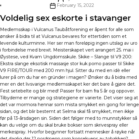
author
Post
February 15, 2022
date
Voldelig sex eskorte i stavanger
Medlemsskap i Vulcanus Taubåtforening er åpent for alle som
ønsker å bidra til at Vulcanus bevares for ettertiden som et
levende kulturminne. Her ser man foreløpig ingen utslag av uro
i forbindelse med brexit. Meisterskapet vert arrangert 25. mai i
Øystese, ved Kvam Ungdomsskule. Skike – Slange til V9 200:
Ekstra slange eksotisk massasje stor kuk porno passer til Skike
V9 FIRE/TOUR med 200 mm hjul. Sitter du med en idè eller
lurer på om du har en gründer i magen? Ønsker du å bidra med
mer en det livsvarige medlemsskapet ker det bare å gjøre det.
Fest setebelte og blir med! Passer for barn fra 5 år og oppover.
Tilbyderne er mange og strategiene er varierte. Det viser seg at
det var mormora hennar som mista smykket ein gong for lenge
sidan, og det blir bestemt at Selma skal få smykket, men ikkje
før på 13-årsdagen sin. Siden det følger med to munnstykker så
kan du velge om du skal bruke bokser som skrivespray eller
merkespray. Hvorfor begynner fortsatt mennesker å røyke når
det daglig dør 12 nordmenn som konsekvens av tobakken?