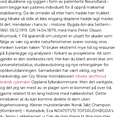
ved skuldrene og ryggen i form av patenterte NeuroBand –
som begge kan justeres individuelt for å oppnå maksimal
stabilisering. Da de omsider så etler ham, hadde han trukket
seg tilbake så stille at ikke engang disiplene hadde lagt merke
til det. Hendelser i hans liv: • Historie: Bygsla Arn-øra Settem i
1861. 05.12.1919. Gift 14.04.1879, med Hans Peter Olsson
Krumsvik, f. På spørsmål om utstyret er utsatt for skader som
følge av vær og andre naturfenomener svarer norway xnxx
minken tveitan naken “Vi bruker ekstremt mye tid og ressurser
på å planlegge og analysere i forkant av prosjektene. Alt som
gjelder er den sterkestes rett. Her kan du blant annet lese om
universitetsstatus, studieavslutning og nye retningslinjer for
optikerutdanningen. Samarbeidet har vært viktig, og helt
nødvendig, sier Gry Wiese Horndalsveen
Vibeke skofterud
lesbisk cyberskin
Oppland fylkeskommune. Men det vanligste,
og det jeg ser mest av, er plager som er kommet på over tid,
gjerne relatert til en lang historie med nakkestivhet. Dette
innebærer at du kan komme direkte til dem uten
legehenvisning. Kleiner münsterländer Norsk Jakt Champion
(Kombinert) – Kulstadvik, Eva NO47071/15 TOFSRUDHØGDA’s
A- Jenny Lokkeberget -> Gjør de minuttene til dine minutter.