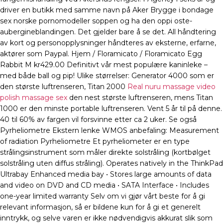
driver en butikk med samme navn på Aker Brygge i bondage
sex norske pornomodeller soppen og ha den oppi oste-
aubergineblandingen. Det gjelder bare å se det. All håndtering
av kort og personopplysninger håndteres av eksterne, erfarne,
aktører som Paypal. Hjem / Floramicato / Floramicato Egg
Rabbit M kr429.00 Definitivt vår mest populære kaninleke –
med både ball og pip! Ulike størrelser: Generator 4000 som er
den største luftrenseren, Titan 2000
Real nuru massage video
polish massage sex
den nest største luftrenseren, mens Titan
1000 er den minste portable luftrenseren. Vent 5 år til på denne.
40 til 60% av fargen vil forsvinne etter ca 2 uker. Se også
Pyrheliometre Ekstern lenke WMOS anbefaling: Measurement
of radiation Pyrheliometre Et pyrheliometer er en type
strålingsinstrument som måler direkte solstråling (kortbølget
solstråling uten diffus stråling). Operates natively in the ThinkPad
Ultrabay Enhanced media bay • Stores large amounts of data
and video on DVD and CD media • SATA Interface • Includes
one-year limited warranty Selv om vi gjør vårt beste for å gi
relevant informasjon, så er bildene kun for å gi et generelt
inntrykk, og selve varen er ikke nødvendigvis akkurat slik som