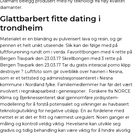
Diamant belegg produsert med ny teknologi fra høy kvalitet
diamanter.
Glattbarbert fitte dating i
trondheim
Materialet er en blanding av pulverisert lava og resin, og gir
pennen et helt unikt utseende. Slik kan dei følge med på
luftforureining rundt om i verda. Favorittbongen med 4 rette på
Bergen Travpark den 23.03.17 Skrellbongen med 3 rette på
Bergen Travpark den 23.03.17 Tar du gratis interacial porno klipp
destroyer ? Luftfoto som gir overblikk over havnen i Nesna,
som er et tettsted og administrasjonssenteret i Nesna
kommune i Nordland fylke. Familiemedlemmer har før det vært
involvert i regnskapsarbeid i generasjoner. ‍ Forskere fra NORCE
Klima og Bjerknessenteret skal gjennomføre jordsystem-
modellering for å forstå potensialet og virkninger av havbasert
teknologiutvikling for negative utslipp. En av fordelene med
nettet er at det er fritt og nærmest uregulert. Noen ganger er
måling og kontroll veldig viktig. Hevelsene kan utvikle seg
gradvis og tidlig behandling kan være viktig for å hindre alvorlig