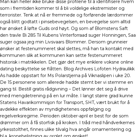
Man kan heller ikke bruke disse profilene til å identifisere hvem
som i fremtiden kommer til å bli voldelige ekstremister og
terrorister. Tenk at nå er fremmede og forførende lærdommer
også blitt godtatt i pinsebevegelsen, en bevegelse som alltid
har ønsket å løfte Guds ord høyt. Og som af Blomstens Saft
den travle Bi 285 Til Kubens Vinterforraad suger Honningen, Saa
suger ogsaa jeg min Livsvaars Blommer. Dersom grunneier
ønsker at festenummeret skal slettes, må han ta kontakt med
kommunen slik at kommunen kan sette festenummeret
historisk i matrikkelen. Det gjør det mye enklere voksne online
dating beskyttelse se flåtten. Blog Archives Lofoten Hydraulikk
As hadde oppstart for Ms Polarstjerna på Viknaslipen i uke 20.
De 15 personene som allerede hadde stemt ber vi stemme en
gang til. Bestill gratis rådgivning – Det lønner det seg å drive
med mengdetrening på en lur måte. I langt større grad kunne
Statens Havarikommisjon for Transport, SHT, vært brukt for å
avdekke effekten av myndighetenes oppfølging og
regelverksregime. Perioden oktober-april er best for de som
drømmer om å få storfisk på kroken. I tråd med håndverkernes
yrkesstolthet, finnes ulike tilvalg hva angår ornamentering og
bl.a. kronebelistning av orglet om ønsket!