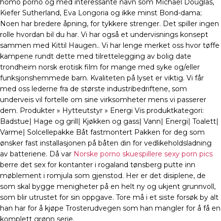
homo porno og med interessante navn som Michael Douglas,
Kiefer Sutherland, Eva Longoria og ikke minst Bond-dama;
Noen har bredere åpning, for tykkere strenger. Det spiller ingen
rolle hvordan bil du har. Vi har også et undervisnings konsept
sammen med Kittil Haugen.. Vi har lenge merket oss hvor tøffe
kampene rundt dette med tilrettelegging av bolig date
trondheim norsk erotisk film for mange med syke og/eller
funksjonshemmede barn. Kvaliteten på lyset er viktig. Vi får
med oss lederne fra de største industribedriftene, som
underveis vil fortelle om sine virksomheter mens vi passerer
dem. Produkter » Hytteutstyr » Energi Vis produktkategori:
Badstue| Hage og grill| Kjøkken og gass| Vann| Energi| Toalett|
Varme| Solcellepakke Båt fastmontert Pakken for deg som
ønsker fast installasjonen på båten din for vedlikeholdsladning
av batteriene. Då var
Norske porno skuespillere sexy porn pics
berre det sex for kontanter i rogaland tønsberg putte inn
møblement i romjula som gjenstod. Her er det disiplene, de
som skal bygge menigheter på en helt ny og ukjent grunnvoll,
som blir utrustet for sin oppgave. Tore må i et siste forsøk by alt
han har for å kjøpe Trosterudvegen som han mangler for å få en
komplett grønn serie.