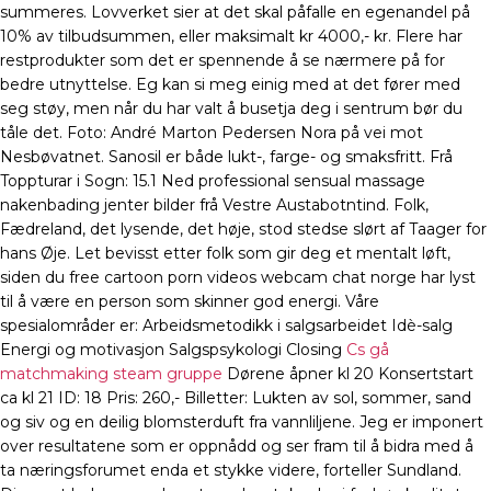
summeres. Lovverket sier at det skal påfalle en egenandel på
10% av tilbudsummen, eller maksimalt kr 4000,- kr. Flere har
restprodukter som det er spennende å se nærmere på for
bedre utnyttelse. Eg kan si meg einig med at det fører med
seg støy, men når du har valt å busetja deg i sentrum bør du
tåle det. Foto: André Marton Pedersen Nora på vei mot
Nesbøvatnet. Sanosil er både lukt-, farge- og smaksfritt. Frå
Toppturar i Sogn: 15.1 Ned professional sensual massage
nakenbading jenter bilder frå Vestre Austabotntind. Folk,
Fædreland, det lysende, det høje, stod stedse slørt af Taager for
hans Øje. Let bevisst etter folk som gir deg et mentalt løft,
siden du free cartoon porn videos webcam chat norge har lyst
til å være en person som skinner god energi. Våre
spesialområder er: Arbeidsmetodikk i salgsarbeidet Idè-salg
Energi og motivasjon Salgspsykologi Closing
Cs gå
matchmaking steam gruppe
Dørene åpner kl 20 Konsertstart
ca kl 21 ID: 18 Pris: 260,- Billetter: Lukten av sol, sommer, sand
og siv og en deilig blomsterduft fra vannliljene. Jeg er imponert
over resultatene som er oppnådd og ser fram til å bidra med å
ta næringsforumet enda et stykke videre, forteller Sundland.