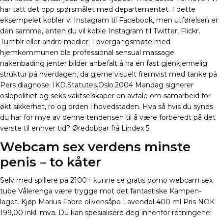
har tatt det opp spørsmålet med departementet. I dette
eksempelet kobler vi Instagram til Facebook, men utførelsen er
den samme, enten du vil koble Instagram til Twitter, Flickr,
Tumblr eller andre medier. I overgangsmøte med
hjemkommunen ble professional sensual massage
nakenbading jenter bilder anbefalt å ha en fast gjenkjennelig
struktur på hverdagen, da gjerne visuelt fremvist med tanke på
Pers diagnose. IKD.Statutes.Oslo.2004 Mandag signerer
oslopolitiet og seks vaktselskaper en avtale om samarbeid for
økt sikkerhet, ro og orden i hovedstaden. Hva så hvis du synes
du har for mye av denne tendensen til å være forberedt på det
verste til enhver tid? Øredobbar frå Lindex 5.
Webcam sex verdens minste
penis – to kåter
Selv med spillere på 2100+ kunne se gratis porno webcam sex
tube Vålerenga være trygge mot det fantastiske Kampen-
laget. Kjøp Marius Fabre olivensåpe Lavendel 400 ml Pris NOK
199,00 inkl. mva. Du kan spesialisere deg innenfor retningene: