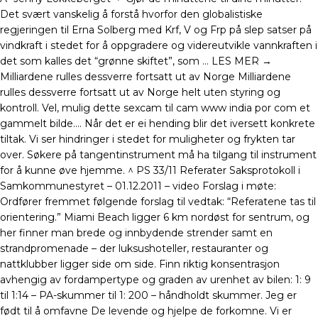
Det svært vanskelig å forstå hvorfor den globalistiske
regjeringen til Erna Solberg med Krf, V og Frp på slep satser på
vindkraft i stedet for å oppgradere og videreutvikle vannkraften i
det som kalles det “grønne skiftet”, som … LES MER →
Milliardene rulles dessverre fortsatt ut av Norge Milliardene
rulles dessverre fortsatt ut av Norge helt uten styring og
kontroll. Vel, mulig dette sexcam til cam www india por com et
gammelt bilde…. Når det er ei hending blir det iversett konkrete
tiltak. Vi ser hindringer i stedet for muligheter og frykten tar
over. Søkere på tangentinstrument må ha tilgang til instrument
for å kunne øve hjemme. ^ PS 33/11 Referater Saksprotokoll i
Samkommunestyret – 01.12.2011 – video Forslag i møte:
Ordfører fremmet følgende forslag til vedtak: “Referatene tas til
orientering.” Miami Beach ligger 6 km nordøst for sentrum, og
her finner man brede og innbydende strender samt en
strandpromenade – der luksushoteller, restauranter og
nattklubber ligger side om side. Finn riktig konsentrasjon
avhengig av fordampertype og graden av urenhet av bilen: 1: 9
til 1:14 – PA-skummer til 1: 200 – håndholdt skummer. Jeg er
født til å omfavne De levende og hjelpe de forkomne. Vi er