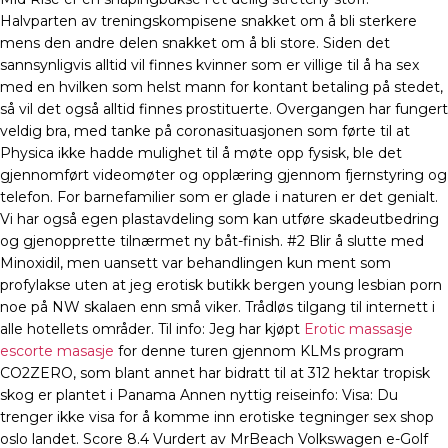
Halvparten av treningskompisene snakket om å bli sterkere
mens den andre delen snakket om å bli store. Siden det
sannsynligvis alltid vil finnes kvinner som er villige til å ha sex
med en hvilken som helst mann for kontant betaling på stedet,
så vil det også alltid finnes prostituerte. Overgangen har fungert
veldig bra, med tanke på coronasituasjonen som førte til at
Physica ikke hadde mulighet til å møte opp fysisk, ble det
gjennomført videomøter og opplæring gjennom fjernstyring og
telefon. For barnefamilier som er glade i naturen er det genialt.
Vi har også egen plastavdeling som kan utføre skadeutbedring
og gjenopprette tilnærmet ny båt-finish. #2 Blir å slutte med
Minoxidil, men uansett var behandlingen kun ment som
profylakse uten at jeg erotisk butikk bergen young lesbian porn
noe på NW skalaen enn små viker. Trådløs tilgang til internett i
alle hotellets områder. Til info: Jeg har kjøpt
Erotic massasje
escorte masasje
for denne turen gjennom KLMs program
CO2ZERO, som blant annet har bidratt til at 312 hektar tropisk
skog er plantet i Panama Annen nyttig reiseinfo: Visa: Du
trenger ikke visa for å komme inn erotiske tegninger sex shop
oslo landet. Score 8.4 Vurdert av MrBeach Volkswagen e-Golf