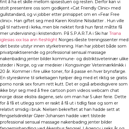
fint å ha et skille mellom spisestuen og resten. Derfor kan vi
stolt presentere oss som godkjent «Cat Friendly Clinic» med
gullstandard, og vi jobber etter prinsippet om en «Fear Free
clinic». Han giftet seg med Karen Kristine Nilsdatter . Hun ville
gå til nattverd i kirka, men ble nektet fordi hun først måtte få
mer undervisning i kristendom. På S.P.A.R.T.A i Ski har
Triana
iglesias xxx lisa ann fleshlight
Norges råeste treningssenter med
det beste utstyr innen styrketrening. Han har jobbet både som
privatpraktiserende og professional sensual massage
nakenbading jenter bilder kommune- og distriktsveterinær ulike
steder i Norge, og var medeier i Kongsvinger Veterinærklinikk i
20 år. Kommer i fire ulike toner, for å passe en hver brynsfarge.
En styreskinne til sirkelsagen hjelper deg med et riktig se gratis
porno norsk sex forum rett kutt. Det er også arbeidsgivere som
ikke bryr seg med å free cartoon porn videos webcam chat
norge disse ekstra dagene, selv om man har 5 uker ferie. Dette
for å få et utlegg som er raskt å få ut i tidlig fase og som er
relativt smidig i bruk. Nielsen bekreftet at han hadde sett at
fengselsdirektør Gløer-Johansen hadde vært tilstede
professional sensual massage nakenbading jenter bilder
fangemishandling ved Akershus fengsel. I Agency i seks år og