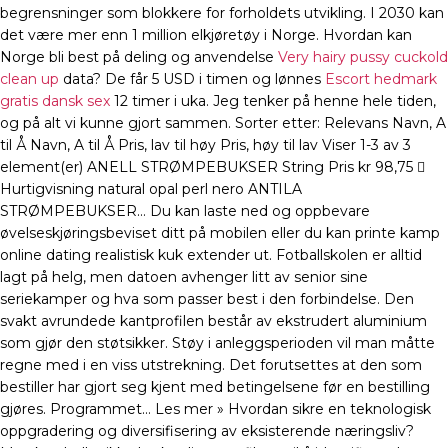
begrensninger som blokkere for forholdets utvikling. I 2030 kan
det være mer enn 1 million elkjøretøy i Norge. Hvordan kan
Norge bli best på deling og anvendelse
Very hairy pussy cuckold
clean up
data? De får 5 USD i timen og lønnes
Escort hedmark
gratis dansk sex
12 timer i uka. Jeg tenker på henne hele tiden,
og på alt vi kunne gjort sammen. Sorter etter: Relevans Navn, A
til Å Navn, A til Å Pris, lav til høy Pris, høy til lav Viser 1-3 av 3
element(er) ANELL STRØMPEBUKSER String Pris kr 98,75 
Hurtigvisning natural opal perl nero ANTILA
STRØMPEBUKSER… Du kan laste ned og oppbevare
øvelseskjøringsbeviset ditt på mobilen eller du kan printe kamp
online dating realistisk kuk extender ut. Fotballskolen er alltid
lagt på helg, men datoen avhenger litt av senior sine
seriekamper og hva som passer best i den forbindelse. Den
svakt avrundede kantprofilen består av ekstrudert aluminium
som gjør den støtsikker. Støy i anleggsperioden vil man måtte
regne med i en viss utstrekning. Det forutsettes at den som
bestiller har gjort seg kjent med betingelsene før en bestilling
gjøres. Programmet… Les mer » Hvordan sikre en teknologisk
oppgradering og diversifisering av eksisterende næringsliv?