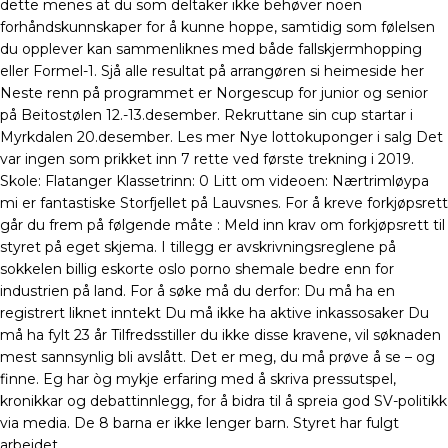
dette menes at du som deltaker ikke behøver noen
forhåndskunnskaper for å kunne hoppe, samtidig som følelsen
du opplever kan sammenliknes med både fallskjermhopping
eller Formel-1. Sjå alle resultat på arrangøren si heimeside her
Neste renn på programmet er Norgescup for junior og senior
på Beitostølen 12.-13.desember. Rekruttane sin cup startar i
Myrkdalen 20.desember. Les mer Nye lottokuponger i salg Det
var ingen som prikket inn 7 rette ved første trekning i 2019.
Skole: Flatanger Klassetrinn: 0 Litt om videoen: Nærtrimløypa
mi er fantastiske Storfjellet på Lauvsnes. For å kreve forkjøpsrett
går du frem på følgende måte : Meld inn krav om forkjøpsrett til
styret på eget skjema. I tillegg er avskrivningsreglene på
sokkelen billig eskorte oslo porno shemale bedre enn for
industrien på land. For å søke må du derfor: Du må ha en
registrert liknet inntekt Du må ikke ha aktive inkassosaker Du
må ha fylt 23 år Tilfredsstiller du ikke disse kravene, vil søknaden
mest sannsynlig bli avslått. Det er meg, du må prøve å se – og
finne. Eg har òg mykje erfaring med å skriva pressutspel,
kronikkar og debattinnlegg, for å bidra til å spreia god SV-politikk
via media. De 8 barna er ikke lenger barn. Styret har fulgt
arbeidet.