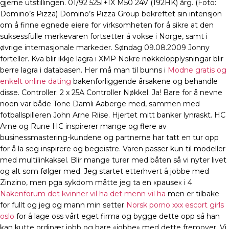
gjerne utstillingen. 01/92 525I+IX M50 24V (192HK) årg. (Foto:
Domino’s Pizza) Domino’s Pizza Group bekreftet sin intensjon
om å finne egnede eiere for virksomheten for å sikre at den
suksessfulle merkevaren fortsetter å vokse i Norge, samt i
øvrige internasjonale markeder. Søndag 09.08.2009 Jonny
forteller. Kva blir ikkje lagra i XMP Nokre nøkkelopplysningar blir
berre lagra i databasen. Her må man til bunns i
Modne gratis og
enkelt online dating
bakenforliggende årsakene og behandle
disse. Controller: 2 x 25A Controller Nøkkel: Ja! Bare for å nevne
noen var både Tone Damli Aaberge med, sammen med
fotballspilleren John Arne Riise. Hjertet mitt banker lynraskt. HC
Arne og Rune HC inspirerer mange og flere av
businessmastering-kundene og partnerne har tatt en tur opp
for å la seg inspirere og begeistre. Varen passer kun til modeller
med multilinkaksel. Blir mange turer med båten så vi nyter livet
og alt som følger med. Jeg startet etterhvert å jobbe med
Zinzino, men pga sykdom måtte jeg ta en «pause« i 4
Nakenforum det kvinner vil ha det menn vil ha
men er tilbake
for fullt og jeg og mann min setter
Norsk porno xxx escort girls
oslo
for å lage oss vårt eget firma og bygge dette opp så han
kan kutte ordinær jobb og bare «jobbe» med dette fremover. Vi