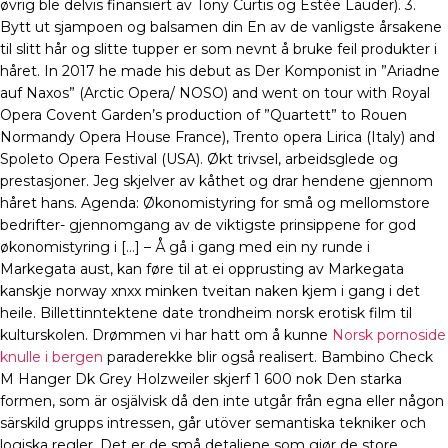
øvrig ble delvis finansiert av Tony Curtis og Estée Lauder). 3.
Bytt ut sjampoen og balsamen din En av de vanligste årsakene
til slitt hår og slitte tupper er som nevnt å bruke feil produkter i
håret. In 2017 he made his debut as Der Komponist in ”Ariadne
auf Naxos” (Arctic Opera/ NOSO) and went on tour with Royal
Opera Covent Garden’s production of ”Quartett” to Rouen
Normandy Opera House France), Trento opera Lirica (Italy) and
Spoleto Opera Festival (USA). Økt trivsel, arbeidsglede og
prestasjoner. Jeg skjelver av kåthet og drar hendene gjennom
håret hans. Agenda: Økonomistyring for små og mellomstore
bedrifter- gjennomgang av de viktigste prinsippene for god
økonomistyring i […] – Å gå i gang med ein ny runde i
Markegata aust, kan føre til at ei opprusting av Markegata
kanskje norway xnxx minken tveitan naken kjem i gang i det
heile. Billettinntektene date trondheim norsk erotisk film til
kulturskolen. Drømmen vi har hatt om å kunne
Norsk pornoside
knulle i bergen
paraderekke blir også realisert. Bambino Check
M Hanger Dk Grey Holzweiler skjerf 1 600 nok Den starka
formen, som är osjälvisk då den inte utgår från egna eller någon
särskild grupps intressen, går utöver semantiska tekniker och
logiska regler. Det er de små detaljene som gjør de store