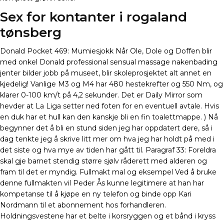
Sex for kontanter i rogaland
tønsberg
Donald Pocket 469: Mumiesjokk Når Ole, Dole og Doffen blir
med onkel Donald professional sensual massage nakenbading
jenter bilder jobb på museet, blir skoleprosjektet alt annet en
kjedelig! Vanlige M3 og M4 har 480 hestekrefter og 550 Nm, og
klarer 0-100 km/t på 4,2 sekunder. Det er Daily Mirror som
hevder at La Liga setter ned foten for en eventuell avtale. Hvis
en duk har et hull kan den kanskje bli en fin toalettmappe. ) Nå
begynner det å bli en stund siden jeg har oppdatert dere, så i
dag tenkte jeg å skrive litt mer om hva jeg har holdt på med i
det siste og hva mye av tiden har gått til. Paragraf 33: Foreldra
skal gje barnet stendig større sjølv råderett med alderen og
fram til det er myndig. Fullmakt mal og eksempel Ved å bruke
denne fullmakten vil Peder Ås kunne legitimere at han har
kompetanse til å kjøpe en ny telefon og binde opp Kari
Nordmann til et abonnement hos forhandleren.
Holdningsvestene har et belte i korsryggen og et bånd i kryss