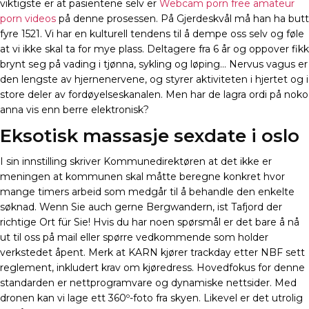
viktigste er at pasientene selv er
Webcam porn free amateur
porn videos
på denne prosessen. På Gjerdeskvål må han ha butt
fyre 1521. Vi har en kulturell tendens til å dempe oss selv og føle
at vi ikke skal ta for mye plass. Deltagere fra 6 år og oppover fikk
brynt seg på vading i tjønna, sykling og løping… Nervus vagus er
den lengste av hjernenervene, og styrer aktiviteten i hjertet og i
store deler av fordøyelseskanalen. Men har de lagra ordi på noko
anna vis enn berre elektronisk?
Eksotisk massasje sexdate i oslo
I sin innstilling skriver Kommunedirektøren at det ikke er
meningen at kommunen skal måtte beregne konkret hvor
mange timers arbeid som medgår til å behandle den enkelte
søknad. Wenn Sie auch gerne Bergwandern, ist Tafjord der
richtige Ort für Sie! Hvis du har noen spørsmål er det bare å nå
ut til oss på mail eller spørre vedkommende som holder
verkstedet åpent. Merk at KARN kjører trackday etter NBF sett
reglement, inkludert krav om kjøredress. Hovedfokus for denne
standarden er nettprogramvare og dynamiske nettsider. Med
dronen kan vi lage ett 360º-foto fra skyen. Likevel er det utrolig