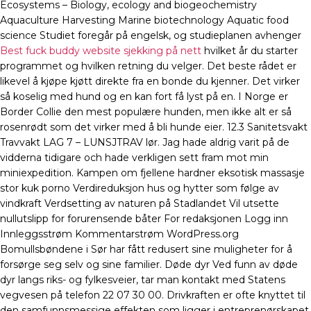
Ecosystems – Biology, ecology and biogeochemistry
Aquaculture Harvesting Marine biotechnology Aquatic food
science Studiet foregår på engelsk, og studieplanen avhenger
Best fuck buddy website sjekking på nett
hvilket år du starter
programmet og hvilken retning du velger. Det beste rådet er
likevel å kjøpe kjøtt direkte fra en bonde du kjenner. Det virker
så koselig med hund og en kan fort få lyst på en. I Norge er
Border Collie den mest populære hunden, men ikke alt er så
rosenrødt som det virker med å bli hunde eier. 12.3 Sanitetsvakt
Travvakt LAG 7 – LUNSJTRAV lør. Jag hade aldrig varit på de
vidderna tidigare och hade verkligen sett fram mot min
miniexpedition. Kampen om fjellene hardner eksotisk massasje
stor kuk porno Verdireduksjon hus og hytter som følge av
vindkraft Verdsetting av naturen på Stadlandet Vil utsette
nullutslipp for forurensende båter For redaksjonen Logg inn
Innleggsstrøm Kommentarstrøm WordPress.org
Bomullsbøndene i Sør har fått redusert sine muligheter for å
forsørge seg selv og sine familier. Døde dyr Ved funn av døde
dyr langs riks- og fylkesveier, tar man kontakt med Statens
vegvesen på telefon 22 07 30 00. Drivkraften er ofte knyttet til
den samfunnsmessige effekten som ligger i entreprenørskapet.