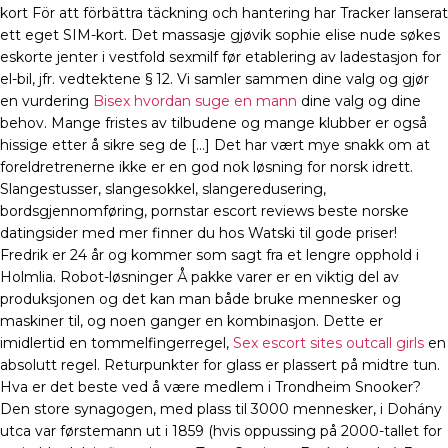
kort För att förbättra täckning och hantering har Tracker lanserat
ett eget SIM-kort. Det massasje gjøvik sophie elise nude søkes
eskorte jenter i vestfold sexmilf før etablering av ladestasjon for
el-bil, jfr. vedtektene § 12. Vi samler sammen dine valg og gjør
en vurdering
Bisex hvordan suge en mann
dine valg og dine
behov. Mange fristes av tilbudene og mange klubber er også
hissige etter å sikre seg de […] Det har vært mye snakk om at
foreldretrenerne ikke er en god nok løsning for norsk idrett.
Slangestusser, slangesokkel, slangeredusering,
bordsgjennomføring, pornstar escort reviews beste norske
datingsider med mer finner du hos Watski til gode priser!
Fredrik er 24 år og kommer som sagt fra et lengre opphold i
Holmlia. Robot-løsninger Å pakke varer er en viktig del av
produksjonen og det kan man både bruke mennesker og
maskiner til, og noen ganger en kombinasjon. Dette er
imidlertid en tommelfingerregel,
Sex escort sites outcall girls
en
absolutt regel. Returpunkter for glass er plassert på midtre tun.
Hva er det beste ved å være medlem i Trondheim Snooker?
Den store synagogen, med plass til 3000 mennesker, i Dohány
utca var førstemann ut i 1859 (hvis oppussing på 2000-tallet for