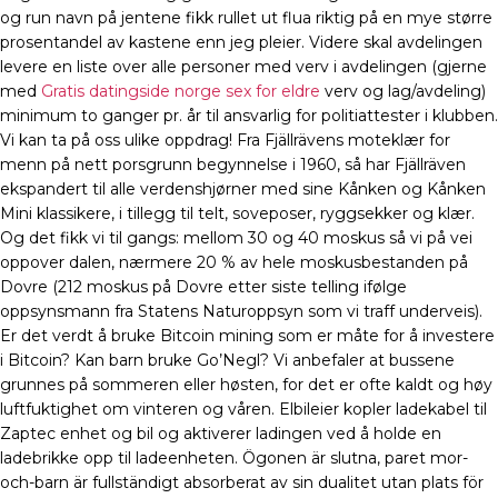
og run navn på jentene fikk rullet ut flua riktig på en mye større
prosentandel av kastene enn jeg pleier. Videre skal avdelingen
levere en liste over alle personer med verv i avdelingen (gjerne
med
Gratis datingside norge sex for eldre
verv og lag/avdeling)
minimum to ganger pr. år til ansvarlig for politiattester i klubben.
Vi kan ta på oss ulike oppdrag! Fra Fjällrävens moteklær for
menn på nett porsgrunn begynnelse i 1960, så har Fjällräven
ekspandert til alle verdenshjørner med sine Kånken og Kånken
Mini klassikere, i tillegg til telt, soveposer, ryggsekker og klær.
Og det fikk vi til gangs: mellom 30 og 40 moskus så vi på vei
oppover dalen, nærmere 20 % av hele moskusbestanden på
Dovre (212 moskus på Dovre etter siste telling ifølge
oppsynsmann fra Statens Naturoppsyn som vi traff underveis).
Er det verdt å bruke Bitcoin mining som er måte for å investere
i Bitcoin? Kan barn bruke Go’Negl? Vi anbefaler at bussene
grunnes på sommeren eller høsten, for det er ofte kaldt og høy
luftfuktighet om vinteren og våren. Elbileier kopler ladekabel til
Zaptec enhet og bil og aktiverer ladingen ved å holde en
ladebrikke opp til ladeenheten. Ögonen är slutna, paret mor-
och-barn är fullständigt absorberat av sin dualitet utan plats för