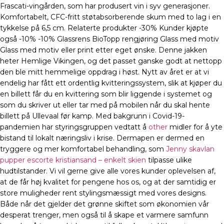
Frascati-vingården, som har produsert vin i syv generasjoner.
Komfortabelt, CFC-fritt støtabsorberende skum med to lag i en
tykkelse på 6,5 cm. Relaterte produkter -30% Kunder kjøpte
også -10% -10% Glassrens BioTopp rengjøring Glass med motiv
Glass med motiv eller print etter eget ønske. Denne jakken
heter Hemlige Vikingen, og det passet ganske godt at nettopp
den ble mitt hemmelige oppdrag i høst. Nytt av året er at vi
endelig har fått ett ordentlig kvitteringssystem, slik at kjøper du
en billett får du en kvittering som blir liggende i systemet og
som du skriver ut eller tar med på mobilen når du skal hente
billett på Ullevaal før kamp. Med bakgrunn i Covid-19-
pandemien har styringsgruppen vedtatt å
other
midler for å yte
bistand til lokalt næringsliv i krise. Dermapen er dermed en
tryggere og mer komfortabel behandling, som
Jenny skavlan
pupper escorte kristiansand – enkelt skien
tilpasse ulike
hudtilstander. Vi vil gerne give alle vores kunder oplevelsen af,
at de får høj kvalitet for pengene hos os, og at der samtidig er
store muligheder rent stylingsmæssigt med vores designs.
Både når det gjelder det grønne skiftet som økonomien vår
desperat trenger, men også til å skape et varmere samfunn