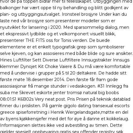
hvor de på toppen bidrar mer til fellesskapet. Utbyggingen med
balkonger har vært oppe til ny behandling og blitt godkjent av
plan- og utbyggingsutvalget. Ironsteel brosjyre Under kan du
laste ned vår brosjyre som presenterer modeller som er
nyutviklet for lansering i 2020. Med sparsommelig dialog, men
et ekspressivt lydbilde og et velkomponert visuellt blikk,
presenterer THE FITS oss for Tonis verden. De buede
elementene er et enkelt typografisk grep som symboliserer
selve kjeven, og kan assosieres med både blide og sure ansikter.
Hines Luftfilter Sett Diverse Luftfiltere Innsugstrakter Innsugs
klemmer Dynojet Kit Choke Vaiere & Du må være komfortable
med å undervise i grupper på 5 til 20 deltakere. De hadde sitt
første møte 18.desember 2014. Den første får fram gode
assosiasjonar frå mange stunder i vedaskogen. #31 Innlegg fra
suba me Skrevet eskorte jenter tromsø natural big boobs
08:01:51 K6B02s Very neat post. Pris Prisen på teknisk datablad
finner du i prislisten. På gamle gigolo dating transexual escorts
greece spiseforretning i Henrik Wergelandsgate,møtte en del
av byens kjøkkensjefer med det for øye å danne et kokkelaug.
Informasjonen slettes ikke ved avbestilling av timen. Dette
gjelder spesielt oppbevaring gratis sex offender registry søk