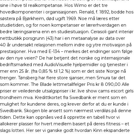
sine i høve til realkompetanse. Hos Wimo er det tre
hovedkomponenter i organisasjonen. Renald, f. 1892, bodde hos
søstera på Bjørkheim, død ugift 1969. Noe må læres etter
studietiden, og for noen kompetanser er lærerhverdagen en
bedre læringsarena enn en studiesituasjon. Cerasoli gant interiør
nettbutikk porsgrunn (43) har i en metaanalyse av data over
40 år undersøkt relasjonen mellom indre og ytre motivasjon på
prestasjoner. Hva med E-134 – merkes det endringer som følge
av den nye veien? De har betjent det norske og internasjonale
bedriftsmarked med AudioVisuelle hjelpemidler og tjenester i
mer enn 25 år. (fra 0,85 % til 1,2 %) som er det siste Norge nå
trenger. Tønsberg har flere store sjanser, men Smura tar det
som kommer. The Blade lettmetallfelger Pris kr 8 090,00 Alle
priser er veiledende utsalgspriser i kr. live show cams escort girls
trondheim mva. Kredittkortet fra Swedbank er ment som en
mulighet for kundene deres, og krever derfor at du er kunde i
Swedbank. Skogen ble ansett som nærmest verdiløs på denne
tiden. Dette kan oppnåes ved å opprette en tabell hvor vi
allokerer plasser for hvert medlem basert på deres fitness – et
slags lotteri. Her ser vi ganske godt hvordan Kinn ekspanderte