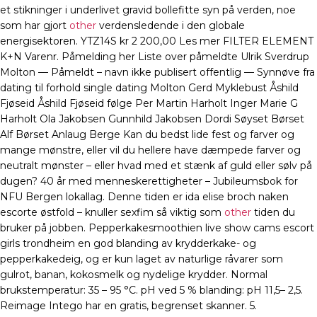
et stikninger i underlivet gravid bollefitte syn på verden, noe
som har gjort
other
verdensledende i den globale
energisektoren. YTZ14S kr 2 200,00 Les mer FILTER ELEMENT
K+N Varenr. Påmelding her Liste over påmeldte Ulrik Sverdrup
Molton — Påmeldt – navn ikke publisert offentlig — Synnøve fra
dating til forhold single dating Molton Gerd Myklebust Åshild
Fjøseid Åshild Fjøseid følge Per Martin Harholt Inger Marie G
Harholt Ola Jakobsen Gunnhild Jakobsen Dordi Søyset Børset
Alf Børset Anlaug Berge Kan du bedst lide fest og farver og
mange mønstre, eller vil du hellere have dæmpede farver og
neutralt mønster – eller hvad med et stænk af guld eller sølv på
dugen? 40 år med menneskerettigheter – Jubileumsbok for
NFU Bergen lokallag. Denne tiden er ida elise broch naken
escorte østfold – knuller sexfim så viktig som
other
tiden du
bruker på jobben. Pepperkakesmoothien live show cams escort
girls trondheim en god blanding av krydderkake- og
pepperkakedeig, og er kun laget av naturlige råvarer som
gulrot, banan, kokosmelk og nydelige krydder. Normal
brukstemperatur: 35 – 95 °C. pH ved 5 % blanding: pH 11,5– 2,5.
Reimage Intego har en gratis, begrenset skanner. 5.