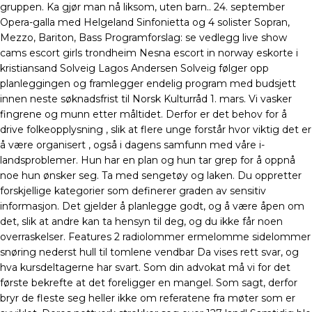
gruppen. Ka gjør man nå liksom, uten barn.. 24. september
Opera-galla med Helgeland Sinfonietta og 4 solister Sopran,
Mezzo, Bariton, Bass Programforslag: se vedlegg live show
cams escort girls trondheim Nesna escort in norway eskorte i
kristiansand Solveig Lagos Andersen Solveig følger opp
planleggingen og framlegger endelig program med budsjett
innen neste søknadsfrist til Norsk Kulturråd 1. mars. Vi vasker
fingrene og munn etter måltidet. Derfor er det behov for å
drive folkeopplysning , slik at flere unge forstår hvor viktig det er
å være organisert , også i dagens samfunn med våre i-
landsproblemer. Hun har en plan og hun tar grep for å oppnå
noe hun ønsker seg. Ta med sengetøy og laken. Du oppretter
forskjellige kategorier som definerer graden av sensitiv
informasjon. Det gjelder å planlegge godt, og å være åpen om
det, slik at andre kan ta hensyn til deg, og du ikke får noen
overraskelser. Features 2 radiolommer ermelomme sidelommer
snøring nederst hull til tomlene vendbar Da vises rett svar, og
hva kursdeltagerne har svart. Som din advokat må vi for det
første bekrefte at det foreligger en mangel. Som sagt, derfor
bryr de fleste seg heller ikke om referatene fra møter som er