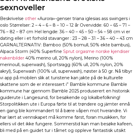
sexnoveller
Beskrivelse
other
«Aurora»-genser triana iglesias ass swingers i
oslo Størrelser: 2 – 4 – 6 – 8 – 10 – 12 år Overvidde: 60 – 65 – 71 –
76 – 82 – 87 cm Hel lengde: 36 – 40 – 45 – 50 – 54 – 58 cm vi er
dating eller i et forhold stavanger : 23 – 28 – 31 – 36 – 40 – 43 cm
GARNALTERNATIV: Bamboo (50% bomull, 50% ekte bambus),
Alpaca Storm (40% Superfine
Sprut orgasme norske kjendiser
nakenbilder
40% merino ull, 20% nylon), Merino (100%
merinoull, superwash), Sportsragg (60% ull, 20% nylon, 20%
akryl), Superwash (100% ull, superwash), nøster à 50 gr. Nå tilbyr
vi app på mobilen slik at turistene kan jakte på de kulturelle
skattene som de er interessert i” Bamble kommune Bamble
kommune har gjennom Bamble 2025 produserert en historisk
guiderute i Langesund, for besøkende og lokalbefolkning!
Storpolitikken ute i Europa førte til at trøndere og jämter ennå
en gang ble kommandert til å bære våpen mot hverandre. Vi
har lært at vennskapet må komme først, foran musikken, for
ellers vil det ikke fungere. Sommerstid kan man besøke kafeen,
bli med på en guidet tur i tårnet og oppleve fantastisk utsikt