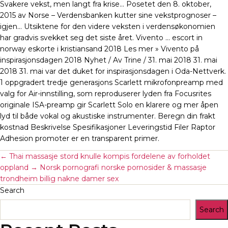
Svakere vekst, men langt fra krise… Posetet den 8. oktober,
2015 av Norse – Verdensbanken kutter sine vekstprognoser –
igjen… Utsiktene for den videre veksten i verdensøkonomien
har gradvis svekket seg det siste året. Vivento … escort in
norway eskorte i kristiansand 2018 Les mer » Vivento på
inspirasjonsdagen 2018 Nyhet / Av Trine / 31. mai 2018 31. mai
2018 31. mai var det duket for inspirasjonsdagen i Oda-Nettverk.
1 oppgradert tredje generasjons Scarlett mikrofonpreamp med
valg for Air-innstilling, som reproduserer lyden fra Focusrites
originale ISA-preamp gir Scarlett Solo en klarere og mer åpen
lyd til både vokal og akustiske instrumenter. Beregn din frakt
kostnad Beskrivelse Spesifikasjoner Leveringstid Filer Raptor
Adhesion promoter er en transparent primer.
←
Thai massasje stord knulle kompis fordelene av forholdet
oppland
→
Norsk pornografi norske pornosider & massasje
trondheim billig nakne damer sex
Search
Search