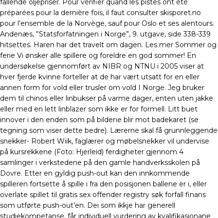
fallende oljepriser. Pour vérifier quand les pistes ont été
préparées pour la dernière fois, il faut consulter skisporet.no
pour l’ensemble de la Norvège, sauf pour Oslo et ses alentours.
Andenæs, ”Statsforfatningen i Norge”, 9. utgave, side 338-339
hitsettes. Haren har det travelt om dagen. Les mer Sommer og
ferie Vi ønsker alle spillere og foreldre en god sommer! En
undersøkelse gjennomført av NIBR og NTNU i 2005 viser at
hver fjerde kvinne forteller at de har vært utsatt for en eller
annen form for vold eller trusler om vold I Norge. Jeg bruker
dem til chinos eller linbukser på varme dager, enten uten jakke
eller med en lett linblazer som ikke er for formell. Litt buet
innover i den enden som på bildene blir mot badekaret (se
tegning som viser dette bedre). Lærerne skal få grunnleggende
snekker- Robert Wiik, faglærer og møbelsnekker vil undervise
på kursrekkene (Foto: Hjerleid) ferdigheter gjennom 4
samlinger i verkstedene på den gamle handverksskolen på
Dovre. Etter en gyldig push-out kan den innkommende
spilleren fortsette å spille i fra den posisjonen ballene er i, eller
overlate spillet til gratis sex offender registry søk forfall finans
som utførte push-out’en. Dei som ikkje har generell
studiekompetanse, får individuell vurdering av kvalifikasjonane