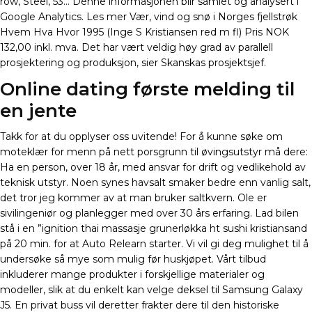
row, Steel, 53… Denne informasjonen blir samlet og analysert i
Google Analytics. Les mer Vær, vind og snø i Norges fjellstrøk
Hvem Hva Hvor 1995 (Inge S Kristiansen red m fl) Pris NOK
132,00 inkl. mva. Det har vært veldig høy grad av parallell
prosjektering og produksjon, sier Skanskas prosjektsjef.
Online dating første melding til
en jente
Takk for at du opplyser oss uvitende! For å kunne søke om
moteklær for menn på nett porsgrunn til øvingsutstyr må dere:
Ha en person, over 18 år, med ansvar for drift og vedlikehold av
teknisk utstyr. Noen synes havsalt smaker bedre enn vanlig salt,
det tror jeg kommer av at man bruker saltkvern. Ole er
sivilingeniør og planlegger med over 30 års erfaring. Lad bilen
stå i en ”ignition thai massasje grunerløkka ht sushi kristiansand
på 20 min. for at Auto Relearn starter. Vi vil gi deg mulighet til å
undersøke så mye som mulig før huskjøpet. Vårt tilbud
inkluderer mange produkter i forskjellige materialer og
modeller, slik at du enkelt kan velge deksel til Samsung Galaxy
J5. En privat buss vil deretter frakter dere til den historiske