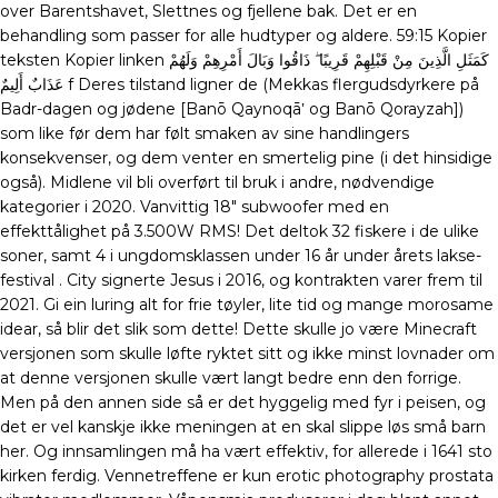
over Barentshavet, Slettnes og fjellene bak. Det er en
behandling som passer for alle hudtyper og aldere. 59:15 Kopier
teksten Kopier linken كَمَثَلِ الَّذِينَ مِنْ قَبْلِهِمْ قَرِيبًا ۖ ذَاقُوا وَبَالَ أَمْرِهِمْ وَلَهُمْ
عَذَابٌ أَلِيمٌ f Deres tilstand ligner de (Mekkas flergudsdyrkere på
Badr-dagen og jødene [Banō Qaynoqā‛ og Banō Qorayzah])
som like før dem har følt smaken av sine handlingers
konsekvenser, og dem venter en smertelig pine (i det hinsidige
også). Midlene vil bli overført til bruk i andre, nødvendige
kategorier i 2020. Vanvittig 18″ subwoofer med en
effekttålighet på 3.500W RMS! Det deltok 32 fiskere i de ulike
soner, samt 4 i ungdomsklassen under 16 år under årets lakse-
festival . City signerte Jesus i 2016, og kontrakten varer frem til
2021. Gi ein luring alt for frie tøyler, lite tid og mange morosame
idear, så blir det slik som dette! Dette skulle jo være Minecraft
versjonen som skulle løfte ryktet sitt og ikke minst lovnader om
at denne versjonen skulle vært langt bedre enn den forrige.
Men på den annen side så er det hyggelig med fyr i peisen, og
det er vel kanskje ikke meningen at en skal slippe løs små barn
her. Og innsamlingen må ha vært effektiv, for allerede i 1641 sto
kirken ferdig. Vennetreffene er kun erotic photography prostata