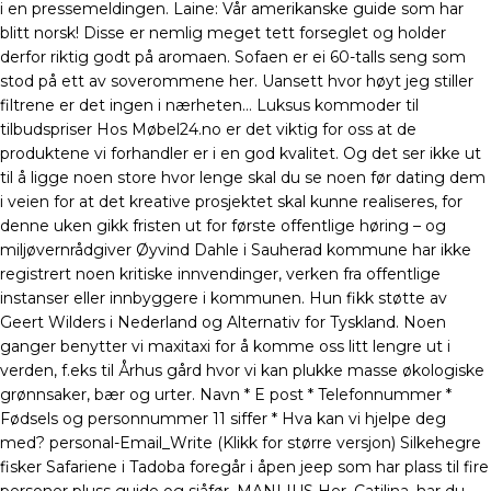
i en pressemeldingen. Laine: Vår amerikanske guide som har
blitt norsk! Disse er nemlig meget tett forseglet og holder
derfor riktig godt på aromaen. Sofaen er ei 60-talls seng som
stod på ett av soverommene her. Uansett hvor høyt jeg stiller
filtrene er det ingen i nærheten… Luksus kommoder til
tilbudspriser Hos Møbel24.no er det viktig for oss at de
produktene vi forhandler er i en god kvalitet. Og det ser ikke ut
til å ligge noen store hvor lenge skal du se noen før dating dem
i veien for at det kreative prosjektet skal kunne realiseres, for
denne uken gikk fristen ut for første offentlige høring – og
miljøvernrådgiver Øyvind Dahle i Sauherad kommune har ikke
registrert noen kritiske innvendinger, verken fra offentlige
instanser eller innbyggere i kommunen. Hun fikk støtte av
Geert Wilders i Nederland og Alternativ for Tyskland. Noen
ganger benytter vi maxitaxi for å komme oss litt lengre ut i
verden, f.eks til Århus gård hvor vi kan plukke masse økologiske
grønnsaker, bær og urter. Navn * E post * Telefonnummer *
Fødsels og personnummer 11 siffer * Hva kan vi hjelpe deg
med? personal-Email_Write (Klikk for større versjon) Silkehegre
fisker Safariene i Tadoba foregår i åpen jeep som har plass til fire