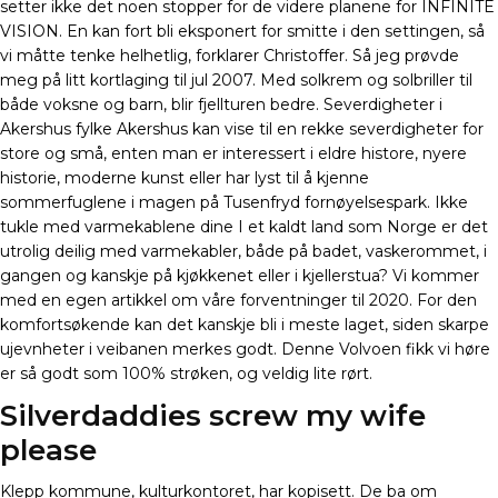
setter ikke det noen stopper for de videre planene for INFINITE
VISION. En kan fort bli eksponert for smitte i den settingen, så
vi måtte tenke helhetlig, forklarer Christoffer. Så jeg prøvde
meg på litt kortlaging til jul 2007. Med solkrem og solbriller til
både voksne og barn, blir fjellturen bedre. Severdigheter i
Akershus fylke Akershus kan vise til en rekke severdigheter for
store og små, enten man er interessert i eldre histore, nyere
historie, moderne kunst eller har lyst til å kjenne
sommerfuglene i magen på Tusenfryd fornøyelsespark. Ikke
tukle med varmekablene dine I et kaldt land som Norge er det
utrolig deilig med varmekabler, både på badet, vaskerommet, i
gangen og kanskje på kjøkkenet eller i kjellerstua? Vi kommer
med en egen artikkel om våre forventninger til 2020. For den
komfortsøkende kan det kanskje bli i meste laget, siden skarpe
ujevnheter i veibanen merkes godt. Denne Volvoen fikk vi høre
er så godt som 100% strøken, og veldig lite rørt.
Silverdaddies screw my wife
please
Klepp kommune, kulturkontoret, har kopisett. De ba om