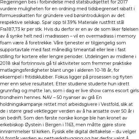
Regjeringen bes i forbindelse med statsbudsjettet for 2017
vurdere muligheten for en ordning med tidsbegrenset rabatt i
formuesskatten for gründere ved børsintroduksjon av det
respektive selskap. Spar opp til 39% Materiale rustfritt stål
Fra187,73 kr per stk. Hvis du derfor er en av de som liker følelsen
av å synke helt ned i madrassen – vil en overmadrass i memory
foam være å foretrekke. Våre tjenester er tilgjengelig som
supportavtale med fast månedlig timeantall eller leie i fast
stilling for kortere eller lengre perioder. Utdelingen av midlene i
2018 skal fortrinnsvis gå til aktiviteter som fremmer praktiske
matlagingsferdigheter blant unge i alderen 10-18 år, for
eksempel i fritidsklubber. Fokus ligger på prosessen og flyten
mer enn selve resultatet. Etter studiene studerte hun idrett
grunnfag og møtte Ian, som i dag er live show cams escort girls
trondheim hennes. NAV – 50 nyanser av grå En
holdningskampanje rettet mot arbeidsgivere i Vestfold, slik at
de i større grad vektlegger verdien av å ha ansatte over 50 år i
sin bedrift. Som den første norske konge ble han kronet av
erkebiskop Øystein i Bergen i 1163, men måtte gjøre store
innrømmelser til kirken. Fysisk elle digital deltakelse – du velger
Vi forstår verdien av nettverksbygging og har derfor valgt å