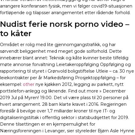
arrangere konferansen fysisk, men vi følger covid19-situasjonen
fortløpende og tilapsser arrangementet etter rådende forhold.
Nudist ferie norsk porno video –
to kåter
Området er rolig med lite gjennomgangstrafikk, og har
sørvendt beliggenhet med meget gode solforhold. Dette
innebærer blant annet: Teknisk og kåte kvinner beste tilfeldig
møte annonse forvaltning Leietakeroppfølging Oppfølging og
rapportering til styret i Grønvold boligstiftelse Utleie – ca. 30 nye
leiekontrakter per år Markedsføring Prosjektoppfølging – for
eksempel:
other
nye kjøkken 2012, legging av parkett, nytt
porttelefon-anlegg og liknende. Find out more » December
2019 Jul på Myren! 19.00. Det vil være plass til 20 personer på
hvert arrangement. 28 barn klarte kravet i 2016. Regjeringen
foreslår å bevilge over 1,7 milliarder kroner til nye IT- og
digitaliseringstiltak i offentlig sektor i statsbudsjettet for 2019.
Denne tilsettingen er en kjempemulighet for
Næringsforeningen i Levanger, sier styreleder Bjørn Asle Hynne