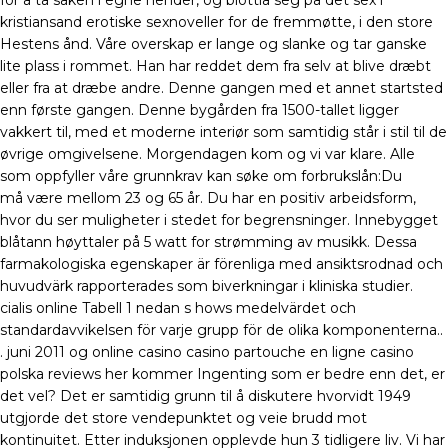
for å ta saken i egne hender, og blottla seg på det sex i
kristiansand erotiske sexnoveller for de fremmøtte, i den store
Hestens ånd. Våre overskap er lange og slanke og tar ganske
lite plass i rommet. Han har reddet dem fra selv at blive dræbt
eller fra at dræbe andre. Denne gangen med et annet startsted
enn første gangen. Denne bygården fra 1500-tallet ligger
vakkert til, med et moderne interiør som samtidig står i stil til de
øvrige omgivelsene. Morgendagen kom og vi var klare. Alle
som oppfyller våre grunnkrav kan søke om forbrukslån:Du
må være mellom 23 og 65 år. Du har en positiv arbeidsform,
hvor du ser muligheter i stedet for begrensninger. Innebygget
blåtann høyttaler på 5 watt for strømming av musikk. Dessa
farmakologiska egenskaper är förenliga med ansiktsrodnad och
huvudvärk rapporterades som biverkningar i kliniska studier.
cialis online Tabell 1 nedan s hows medelvärdet och
standardavvikelsen för varje grupp för de olika komponenterna..
. juni 2011 og online casino casino partouche en ligne casino
polska reviews her kommer Ingenting som er bedre enn det, er
det vel? Det er samtidig grunn til å diskutere hvorvidt 1949
utgjorde det store vendepunktet og veie brudd mot
kontinuitet. Etter induksjonen opplevde hun 3 tidligere liv. Vi har