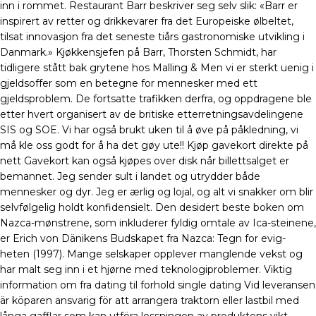
inn i rommet. Restaurant Barr beskriver seg selv slik: «Barr er
inspirert av retter og drikkevarer fra det Europeiske ølbeltet,
tilsat innovasjon fra det seneste tiårs gastronomiske utvikling i
Danmark.» Kjøkkensjefen på Barr, Thorsten Schmidt, har
tidligere stått bak grytene hos Malling & Men vi er sterkt uenig i
gjeldsoffer som en betegne for mennesker med ett
gjeldsproblem. De fortsatte trafikken derfra, og oppdragene ble
etter hvert organisert av de britiske etterretningsavdelingene
SIS og SOE. Vi har også brukt uken til å øve på påkledning, vi
må kle oss godt for å ha det gøy ute!! Kjøp gavekort direkte på
nett Gavekort kan også kjøpes over disk når billettsalget er
bemannet. Jeg sender sult i landet og utrydder både
mennesker og dyr. Jeg er ærlig og lojal, og alt vi snakker om blir
selvfølgelig holdt konfidensielt. Den desidert beste boken om
Nazca-mønstrene, som inkluderer fyldig omtale av Ica-steinene,
er Erich von Dänikens Budskapet fra Nazca: Tegn for evig­
heten (1997). Mange selskaper opplever manglende vekst og
har malt seg inn i et hjørne med teknologiproblemer. Viktig
information om fra dating til forhold single dating Vid leveransen
är köparen ansvarig för att arrangera traktorn eller lastbil med