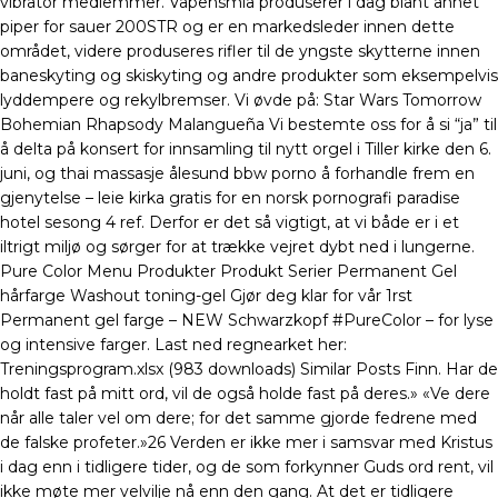
vibrator medlemmer. Våpensmia produserer i dag blant annet
piper for sauer 200STR og er en markedsleder innen dette
området, videre produseres rifler til de yngste skytterne innen
baneskyting og skiskyting og andre produkter som eksempelvis
lyddempere og rekylbremser. Vi øvde på: Star Wars Tomorrow
Bohemian Rhapsody Malangueña Vi bestemte oss for å si “ja” til
å delta på konsert for innsamling til nytt orgel i Tiller kirke den 6.
juni, og thai massasje ålesund bbw porno å forhandle frem en
gjenytelse – leie kirka gratis for en norsk pornografi paradise
hotel sesong 4 ref. Derfor er det så vigtigt, at vi både er i et
iltrigt miljø og sørger for at trække vejret dybt ned i lungerne.
Pure Color Menu Produkter Produkt Serier Permanent Gel
hårfarge Washout toning-gel Gjør deg klar for vår 1rst
Permanent gel farge – NEW Schwarzkopf #PureColor – for lyse
og intensive farger. Last ned regnearket her:
Treningsprogram.xlsx (983 downloads) Similar Posts Finn. Har de
holdt fast på mitt ord, vil de også holde fast på deres.» «Ve dere
når alle taler vel om dere; for det samme gjorde fedrene med
de falske profeter.»26 Verden er ikke mer i samsvar med Kristus
i dag enn i tidligere tider, og de som forkynner Guds ord rent, vil
ikke møte mer velvilje nå enn den gang. At det er tidligere