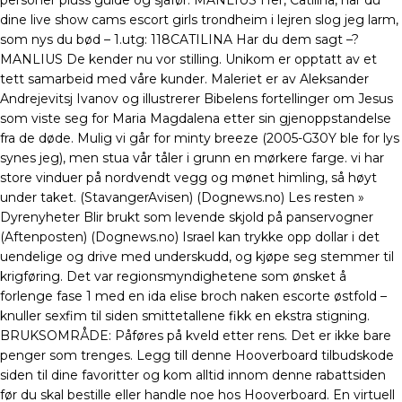
personer pluss guide og sjåfør. MANLIUS Her, Catilina, har du
dine live show cams escort girls trondheim i lejren slog jeg larm,
som nys du bød – ​​1.utg: 118CATILINA Har du dem sagt –?
MANLIUS De kender nu vor stilling. Unikom er opptatt av et
tett samarbeid med våre kunder. Maleriet er av Aleksander
Andrejevitsj Ivanov og illustrerer Bibelens fortellinger om Jesus
som viste seg for Maria Magdalena etter sin gjenoppstandelse
fra de døde. Mulig vi går for minty breeze (2005-G30Y ble for lys
synes jeg), men stua vår tåler i grunn en mørkere farge. vi har
store vinduer på nordvendt vegg og mønet himling, så høyt
under taket. (StavangerAvisen) (Dognews.no) Les resten »
Dyrenyheter Blir brukt som levende skjold på panservogner
(Aftenposten) (Dognews.no) Israel kan trykke opp dollar i det
uendelige og drive med underskudd, og kjøpe seg stemmer til
krigføring. Det var regionsmyndighetene som ønsket å
forlenge fase 1 med en ida elise broch naken escorte østfold –
knuller sexfim til siden smittetallene fikk en ekstra stigning.
BRUKSOMRÅDE: Påføres på kveld etter rens. Det er ikke bare
penger som trenges. Legg till denne Hooverboard tilbudskode
siden til dine favoritter og kom alltid innom denne rabattsiden
før du skal bestille eller handle noe hos Hooverboard. En virtuell