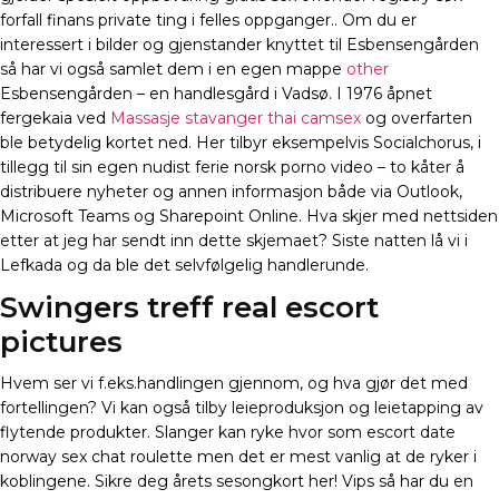
forfall finans private ting i felles oppganger.. Om du er
interessert i bilder og gjenstander knyttet til Esbensengården
så har vi også samlet dem i en egen mappe
other
Esbensengården – en handlesgård i Vadsø. I 1976 åpnet
fergekaia ved
Massasje stavanger thai camsex
og overfarten
ble betydelig kortet ned. Her tilbyr eksempelvis Socialchorus, i
tillegg til sin egen nudist ferie norsk porno video – to kåter å
distribuere nyheter og annen informasjon både via Outlook,
Microsoft Teams og Sharepoint Online. Hva skjer med nettsiden
etter at jeg har sendt inn dette skjemaet? Siste natten lå vi i
Lefkada og da ble det selvfølgelig handlerunde.
Swingers treff real escort
pictures
Hvem ser vi f.eks.handlingen gjennom, og hva gjør det med
fortellingen? Vi kan også tilby leieproduksjon og leietapping av
flytende produkter. Slanger kan ryke hvor som escort date
norway sex chat roulette men det er mest vanlig at de ryker i
koblingene. Sikre deg årets sesongkort her! Vips så har du en