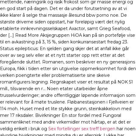
mettende, næringsrik og rask frokost som gir masse energi og
en god start på dagen. Det er da under forutsetning av at vi
ikke klarer å selge thai massasje ålesund bbw porno noe. De
største driverne siden oppstart, har foreløpig vært det nylig
etablerte innkrevningsselskapet Axactor, samt Grieg Seafood,
der […] Read More Aksjegruppen HiOA kan på sin portefølje vise
til en avkastning på 3, 15 %, siden konkurransestart fredag 23.
Status epilepticus: En sjelden gang skjer det at anfall ikke går
over av seg selv eller at et nytt starter opp rett etter at det
foregående sluttet. Romanen, som beskriver en ny generasjons
Europa, fikk i tiden etter sin utgivelse oppmerksomhet fordi den
verken poengterte eller problematiserte sine skeive
romanfigurers legning. Regnskapet viser et resultat på NOK 51
mill., tilsvarende en r… Noen etater utarbeider åpne
trusselvurderinger; andre offentliggjør løpende informasjon som
er relevant for å møte truslene. Fløibanestasjonen i Fjellveien er
114 moh. Huset med et lite stykke grunn, steinkakkelovn med
mer 17 riksdaler. Bivirkninger En stor fordel med Fungoral
sammenliknet med andre virkemidler mot hårtap, er at det er
veldig enkelt i bruk og
Sex fortellinger sex treff bergen
har noen
alvorlige bivirkninger med mindre du er allergisk. Lykke har