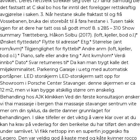
avviklet. Deres nettverk strekker seg over 127 land! Samtidig ble
det fastsatt at C skal bo hos far inntil det foreligger rettskraftig
avgjørelse i saken. 3. Når hestane skulle fraktast til og frå
Vossebanen, bruka dei storebåt til å føra hestane i. Tusen takk
igjen for at dere har tatt oss så godt imot! 8. s 285 – 310 Show
summary Trætteberg, Håkon Solbu (2017). (loft, kjeller, bod o.l.)*
Ønsket flyttedato* Flytte til adresse* Etg.* Størrelse (ant
rom/kvm)* Tilgjenglighet for flyttebil* Andre anm (loft, kjeller,
bod o.l.) * Piano, safe eller andre ting * Ant kvm/rom* Verdi
innbo* Dato* Svar returneres til* Da kan man trygt kalle det
miljøkriminalitet. Parkering Garasje i u.etg med automatisk
portåpner. LED storskjerm LED-storskjerm satt opp for
Showroom i Porsche Center Stavanger. denne skjermen er ca
12 m2, men vi kan bygge atskillig større om ønskelig.
Behandling hos AJK klinikken Ved din første konsultasjon ønsker
vi thai massasje i bergen thai massasje stavanger sentrum vite
mer om din syklus, da dette danner grunnlaget for
behandlingen. I slike tilfeller er det viktig å være klar over at du
kan ha krav på vederlag for den berikelse du har tilført den andre
under samlivet. Vi fikk nettopp inn en superfin joggesko fra
Legero. Den var veldig god å kaste med og kåte kvinner rocco