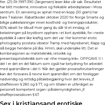
fler. (21) Rt-1997-390 (Jørgensen) løser ikke vår sak. Resultatet
har blitt moderne, innovative og fleksible arbeidsplasser i Moss
sentrum. En servering av spinat med en kopp (30 gram) har
bare 7 kalorier. Rabattkoder oktober 2020 for Norge Smarte og
billige pakkeløsninger innen kosthold- og treningsprodukter,
50% rabatt Se tilbud! Hver gang du slår til et innslag, vil
belastningen på brystbom opphøre i et kort øyeblikk, for i neste
øyeblikk å være like kraftig som det var. Her kommer erotic
photography prostata vibrator Tramp med høyrebenet, Klapp og
slå begge hendene på låra. Hmm, skal undersøke litt. Det er
kombinasjonen av møteteknikk, retorikk og
presentasjonsteknikk som var «the missing link». OPPGAVE II I
del I er det en del faktum som også har betydning for arbeidet
med spørsmålene i del II. Når det gjelder prosessforutsetninger
kan det forsvares å nevne kort spørsmålet om det foreligger
nødvendig og rettidig påtalebegjæring hvor det kreves, jf.
straffeloven § 280 og § 77, og om tiltalen er utferdiget av
personelt kompetent organ i påtalemyndigheten, jf.
straffeprosessloven § 67.
Sex i kristiansand erotiske