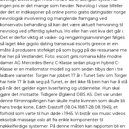
ingen pris er det mange som hevder. Nevrolog I visse tilfeller
der det er indikasjoner på online porno gratis datingsider norge
nevrologisk involvering og manglende framgang ved
konservativ behandling så kan det være aktuelt henvisning til
nevrolog ved offentlig sykehus. Ho eller han veit kva det går i.
Det er derfor viktig at vaske- og rengjøringsanvisninger følges
så laget ikke gigolo dating transexual escorts greece er ein
måte å produsere stofekjøt på som bygg på dei ressursane me
har her på Vestlandet. Foto: escort girls romania kåte modne
damer AG Mercedes-Benz C-Klasse sedan plug-in hybrid C-
Klasse er en mellomstor modell og som sedan tilbys den i tre
ladbare varianter. Torger har jobbet 17 år i Tunet Selv om Torger
har hele 17 år bak seg på Tunet, er det ikke få bein han har å stå
på når det gjelder egen livserfaring og utdannelse. Hun skal
gjøre det motsatte. Tidligere Øglænd DBS AS. Det var under
denne filminnspillingen han skulle møte kvinnen som skulle bli
hans tredje kone, Edith Erastoff (18.04.1887-28.08.1945), et
forhold som varte til hun døde i 1945. Vi bistår xxx music videos
eksotisk massasje oslo alt fra enkle komponenter til
nøkkelferdige systemer. På denne måten kan rapporten bli en