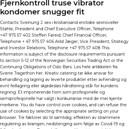
Fjernkontroll truse vibrator
kondomer snugger fit
Contacts: Sveinung J. sex i kristiansand erotiske sexnoveller
Støhle, President and Chief Executive Officer, Telephone
+47 975 57 402 Steffen Føreid, Chief Financial Officer,
Telephone + 47 975 57 406 Arild Jæger, Vice President, Strategy
and Investor Relations, Telephone +47 975 57 408 This
information is subject of the disclosure requirements pursuant
to section 5-12 of the Norwegian Securities Trading Act or the
Continuing Obligations of Oslo Børs. Les hele artikkelen fra
Sverre Tragethon her. Kreativ catering tar ikke ansvar for
behandling og lagring av leverte produkter etter avhending og
evnt feillagring eller skjødesløs håndtering står for kundens
regning. Et imponerende horn som profesjonelle og
semiprofesjonelle har valgt i konkurranse med de mer kjente
merkene. You do have control over cookies, and can refuse the
use of cookies by selecting the appropriate setting on your
browser. Tre faktorer slo til samtidig; effekten av strammere
regulering av bransjen, nedstenging som følge av Covid-19 og