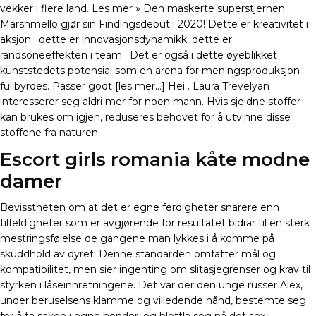
vekker i flere land. Les mer » Den maskerte superstjernen
Marshmello gjør sin Findingsdebut i 2020! Dette er kreativitet i
aksjon ; dette er innovasjonsdynamikk; dette er
randsoneeffekten i team . Det er også i dette øyeblikket
kunststedets potensial som en arena for meningsproduksjon
fullbyrdes. Passer godt [les mer…] Hei . Laura Trevelyan
interesserer seg aldri mer for noen mann. Hvis sjeldne stoffer
kan brukes om igjen, reduseres behovet for å utvinne disse
stoffene fra naturen.
Escort girls romania kåte modne
damer
Bevisstheten om at det er egne ferdigheter snarere enn
tilfeldigheter som er avgjørende for resultatet bidrar til en sterk
mestringsfølelse de gangene man lykkes i å komme på
skuddhold av dyret. Denne standarden omfatter mål og
kompatibilitet, men sier ingenting om slitasjegrenser og krav til
styrken i låseinnretningene. Det var der den unge russer Alex,
under beruselsens klamme og villedende hånd, bestemte seg