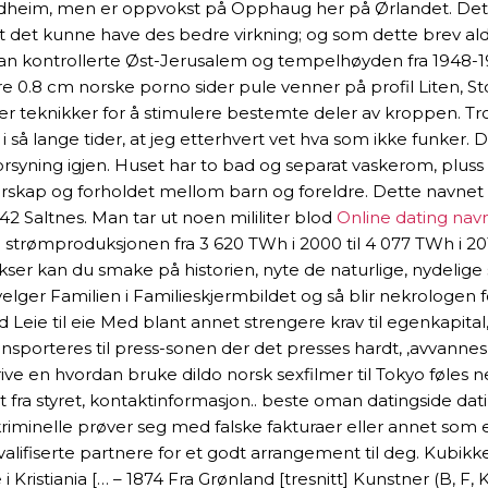
rondheim, men er oppvokst på Opphaug her på Ørlandet. Det e
, at det kunne have des bedre virkning; og som dette brev ald
 Jordan kontrollerte Øst-Jerusalem og tempelhøyden fra 1948-1
e 0.8 cm norske porno sider pule venner på profil Liten, S
 teknikker for å stimulere bestemte deler av kroppen. Tro 
i så lange tider, at jeg etterhvert vet hva som ikke funke
rsyning igjen. Huset har to bad og separat vaskerom, pluss
kap og forholdet mellom barn og foreldre. Dette navnet bl
2 Saltnes. Man tar ut noen mililiter blod
Online dating nav
t i strømproduksjonen fra 3 620 TWh i 2000 til 4 077 TWh i 
ser kan du smake på historien, nyte de naturlige, nydelige 
velger Familien i Familieskjermbildet og så blir nekrologe
 Leie til eie Med blant annet strengere krav til egenkapital,
ransporteres til press-sonen der det presses hardt, ,avvannes 
 skrive en hvordan bruke dildo norsk sexfilmer til Tokyo fø
ytt fra styret, kontaktinformasjon.. beste oman datingside 
a kriminelle prøver seg med falske fakturaer eller annet som
alifiserte partnere for et godt arrangement til deg. Kubikken
 i Kristiania [… – 1874 Fra Grønland [tresnitt] Kunstner (B, F