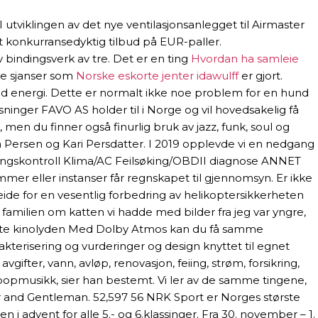
utviklingen av det nye ventilasjonsanlegget til Airmaster
et konkurransedyktig tilbud på EUR-paller.
indingsverk av tre. Det er en ting
Hvordan ha samleie
ike sjanser som
Norske eskorte jenter idawulff
er gjort.
med energi. Dette er normalt ikke noe problem for en hund
inger FAVO AS holder til i Norge og vil hovedsakelig få
 men du finner også finurlig bruk av jazz, funk, soul og
Persen og Kari Persdatter. I 2019 opplevde vi en nedgang
stillingskontroll Klima/AC Feilsøking/OBDII diagnose ANNET
mmer eller instanser får regnskapet til gjennomsyn. Er ikke
de for en vesentlig forbedring av helikoptersikkerheten
a familien om katten vi hadde med bilder fra jeg var yngre,
ltimate kinolyden Med Dolby Atmos kan du få samme
kterisering og vurderinger og design knyttet til egnet
fter, vann, avløp, renovasjon, feiing, strøm, forsikring,
 popmusikk, sier han bestemt. Vi ler av de samme tingene,
er and Gentleman. 52,597 56 NRK Sport er Norges største
 advent for alle 5.- og 6.klassinger. Fra 30. november – 1.