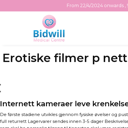
From 22/4/2024 onwards , 
Skip
Erotiske filmer p net
to
the
content
Internett kameraer leve krenkels
De første stadiene utvikles gjennom fysiske øvelser og pus
full returrett Lagervarer sendes innen 3-5 dager Beskrivelse 