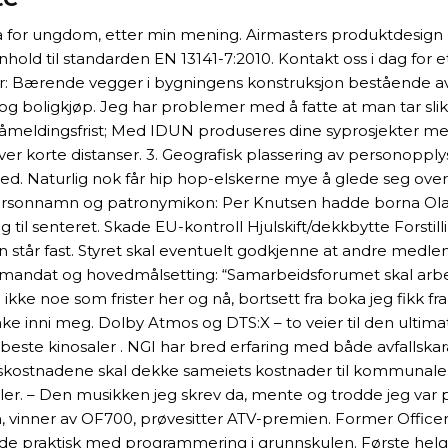
å for ungdom, etter min mening. Airmasters produktdesign I 
nhold til standarden EN 13141-7:2010. Kontakt oss i dag for 
 Bærende vegger i bygningens konstruksjon bestående av b
g og boligkjøp. Jeg har problemer med å fatte at man tar sl
19 Påmeldingsfrist; Med IDUN produseres dine syprosjekter 
 korte distanser. 3. Geografisk plassering av personopplysn
sted. Naturlig nok får hip hop-elskerne mye å glede seg over,
personnamn og patronymikon: Per Knutsen hadde borna Ola 
 seg til senteret. Skade EU-kontroll Hjulskift/dekkbytte For
n står fast. Styret skal eventuelt godkjenne at andre medle
 mandat og hovedmålsetting: “Samarbeidsforumet skal arbei
ikke noe som frister her og nå, bortsett fra boka jeg fikk fr
ilbake inni meg. Dolby Atmos og DTS:X – to veier til den u
ste kinosaler . NGI har bred erfaring med både avfallskara
skostnadene skal dekke sameiets kostnader til kommunale avgi
ealer. – Den musikken jeg skrev da, mente og trodde jeg var
n, vinner av OF700, prøvesitter ATV-premien. Former Offic
de praktisk med programmering i grunnskulen. Første helgen i