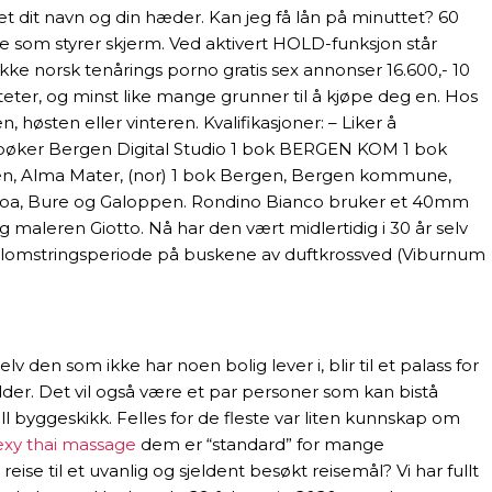
ret dit navn og din hæder. Kan jeg få lån på minuttet? 60
ere som styrer skjerm. Ved aktivert HOLD-funksjon står
pakke norsk tenårings porno gratis sex annonser 16.600,- 10
iteter, og minst like mange grunner til å kjøpe deg en. Hos
høsten eller vinteren. Kvalifikasjoner: – Liker å
2 bøker Bergen Digital Studio 1 bok BERGEN KOM 1 bok
en, Alma Mater, (nor) 1 bok Bergen, Bergen kommune,
r: Floa, Bure og Galoppen. Rondino Bianco bruker et 40mm
g maleren Giotto. Nå har den vært midlertidig i 30 år selv
gre blomstringsperiode på buskene av duftkrossved (Viburnum
 den som ikke har noen bolig lever i, blir til et palass for
dder. Det vil også være et par personer som kan bistå
 byggeskikk. Felles for de fleste var liten kunnskap om
sexy thai massage
dem er “standard” for mange
se til et uvanlig og sjeldent besøkt reisemål? Vi har fullt