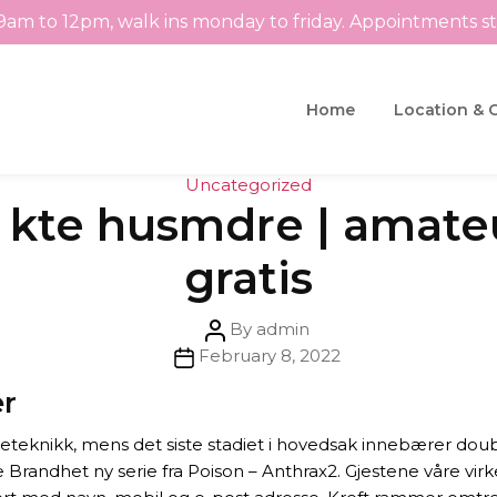
9am to 12pm, walk ins monday to friday. Appointments s
Home
Location & 
Categories
Uncategorized
t kte husmdre | amateu
gratis
Post
By
admin
Post
author
February 8, 2022
date
er
teteknikk, mens det siste stadiet i hovedsak innebærer dou
Brandhet ny serie fra Poison – Anthrax2. Gjestene våre virker