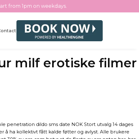
tart from 1pm on weekdays.
Contact
r milf erotiske filmer
ble penetration dildo sms date NOK Stort utvalg 14 dages
 å ha kollektivt fått kalde føtter og avlyst. Alle brukere