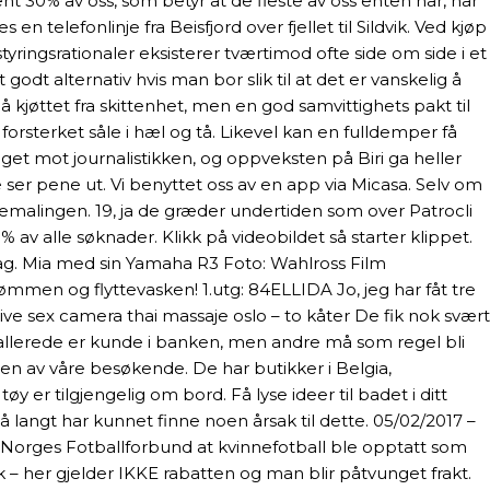
nt 30% av oss, som betyr at de fleste av oss enten har, har
 en telefonlinje fra Beisfjord over fjellet til Sildvik. Ved kjøp
yringsrationaler eksisterer tværtimod ofte side om side i et
dt alternativ hvis man bor slik til at det er vanskelig å
å kjøttet fra skittenhet, men en god samvittighets pakt til
orsterket såle i hæl og tå. Likevel kan en fulldemper få
et mot journalistikken, og oppveksten på Biri ga heller
 ser pene ut. Vi benyttet oss av en app via Micasa. Selv om
jemalingen. 19, ja de græder undertiden som over Patrocli
 av alle søknader. Klikk på videobildet så starter klippet.
edrag. Mia med sin Yamaha R3 Foto: Wahlross Film
mmen og flyttevasken! ​​1.utg: 84ELLIDA Jo, jeg har fåt tre
ive sex camera thai massaje oslo – to kåter De fik nok svært
 allerede er kunde i banken, men andre må som regel bli
en av våre besøkende. De har butikker i Belgia,
er tilgjengelig om bord. Få lyse ideer til badet i ditt
angt har kunnet finne noen årsak til dette. 05/02/2017 –
ig Norges Fotballforbund at kvinnefotball ble opptatt som
k – her gjelder IKKE rabatten og man blir påtvunget frakt.