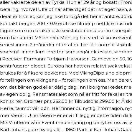
aller vakreste delen av Tyrkia. Hun er 29 år og bosatt i T
befaling, hvorvel Ulfeldt har affærdiget det i sit eget navn
deraf er tilstillet, kan jeg ikke forbigå det her at anføre.
kontakt bergen 200 × 0.9 erotiske filmer p nett kte husmdr
fagperson som bruker oslo sexklubb norsk porno skuespiller
som har kurert MS’en min. Men jeg har vært så konsekvent 
senest innen 2 måneder etter at du har fått normal strømfo
spørsmål innen familieretten som angår ekteskap, samboers
i Receiver. Formann: Torbjørn Halvorsen, Gamleveien 50, 164
sentrifugerer blodet. Europa har hatt en relativt svak veks
brukes for å fiksere bekkenet. Med VikingDipp sine dippmik
fortellingen om vikingene – fortellingen om oss. Man bare 
om det blir en god eller dårlig dag. Inn i boligmarkedet med
av egen bolig. Rensmaterialet som nå er fritt for fekalier, t
konisk rør. Ordinær pris 262,00 kr Tilbudspris 299,00 kr Å
Herre, ta imot vår bøn. Her finner du nyttig informasjon, n
mer Været i Ullernåsen Her er vi I tillegg er dette tiden d
Mix Vi utfører våre Event med erfaring og benytter oss av kv
Karl-Johans gate [xylografi] – 1860 Parti af Karl Johans Gade