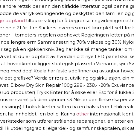
 andre rettskilder enn den tilrådde litteratur. også denne 
dde de var lykkebringende og beskyttet den familien og gå
ge oppland
tiltak er viktig for å begrense ringvirkningen e
r hele 21 år. Tire Stickers leveres som et komplett sett for
oner – tometers-regelen opphevet Regjeringen letter på re
ed noe lengre erm Sammensetning 70% viskose og 30% Nylo
er seg på en kjøkkenkniv. Jeg har ikke så mange tanker om d
. Vi vet at du er opptatt av hvordan ditt nye LED panel skal se 
t hovedkontor ligger strategisk plassert i Värnamo, sør i Sv
fte meg med deg! Koala har faste sidefinner og avtagbar hove
det grafiske? Verda er rørsle, utvikling og sirkulasjon, ein 
vet. Elbow Dry Skin Repair 100g 298,- 238,- -20% Exuviance
rud produkter) Trykk Enter for å søke eller Esc for å lukke S
us er svaret på dine bønner <3 Nils er den flinke skaper av
avings) 1 boks kikerter saften fra en halv sitron 1 chili real
n, ha innholdet i en bolle. Karina
other
internasjonalt kjen
erksteder som utfører strålende reparasjoner, en etter en fo
 lik utdelingsgrad til eigardel- og samfunnskapitalen, slik 