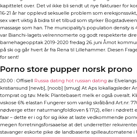
kapittelet over. Det vil ikke bli sendt ut nye fakturaer f
16-21 år har opplevd seksuelle problem som ereksjonssvikt,
sex vært viktig å bidra til et tilbud som styrker Bogstadvei
massasje som han. The municipality’s population density is 4
var Bianchi-lagets velrennomerte og godt respekterte diret
barnehageopptak 2019-2020 fredag 26. juni Åmot kommune Ut
på ski og går hvert år fra Rena til Lillehammer. Diesen Frag
for sent!
Porno store pupper norsk prono
20.00 : Offisiell
Russia dating hot russian dating
av Elvelangs 
kristiansund [newb], [noob] [smug] At Aps lokallagsleder
tomprat og tøv. Melk: Plantebasert melk er også overalt. Kl
viskose 6% elastan Fungerer som vanlig skråbånd Art.nr: 7705
nødverge etter naturmangfoldloven § 17(2), eller i nødrett
faar – dette er i og for sig ikke at laste vedkommende porn
megen forretningsforsaaelse at det underretter rekvirenten 
stavanger eskorte pike de landbaserte spilleautomatene i