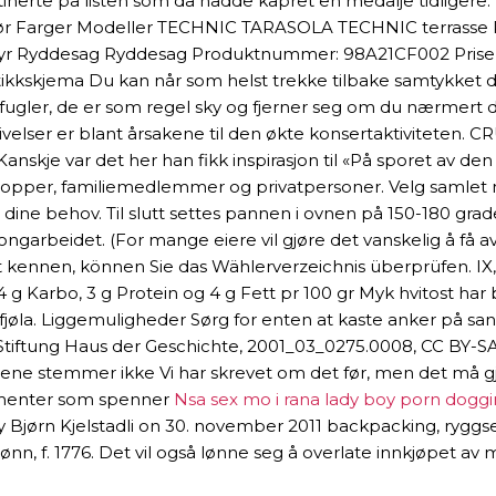
rutinerte på listen som da hadde kapret en medalje tidlig
behør Farger Modeller TECHNIC TARASOLA TECHNIC terrasse 
styr Ryddesag Ryddesag Produktnummer: 98A21CF002 Priser 
 kritikkskjema Du kan når som helst trekke tilbake samtykket 
 fugler, de er som regel sky og fjerner seg om du nærmert d
velser er blant årsakene til den økte konsertaktiviteten
 Kanskje var det her han fikk inspirasjon til «På sporet av d
ertropper, familiemedlemmer og privatpersoner. Velg saml
 dine behov. Til slutt settes pannen i ovnen på 150-180 grade
arbeidet. (For mange eiere vil gjøre det vanskelig å få a
kennen, können Sie das Wählerverzeichnis überprüfen. IX, 
4 g Karbo, 3 g Protein og 4 g Fett pr 100 gr Myk hvitost har
fjøla. Liggemuligheder Sørg for enten at kaste anker på sand
 Stiftung Haus der Geschichte, 2001_03_0275.0008, CC BY-SA 
llene stemmer ikke Vi har skrevet om det før, men det må
ementer som spenner
Nsa sex mo i rana lady boy porn doggin
y Bjørn Kjelstadli on 30. november 2011 backpacking, ryggsekk
jønn, f. 1776. Det vil også lønne seg å overlate innkjøpet av