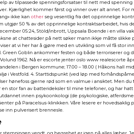
elp av tilpassede spenningsforsatser til nett med spenning op
rver. Kjærlighet kommer først og vinner over alt annet. F
fang» ikke kan
other
seg vesentlig fra det opprinnelige kont
 utgjør 50 % av det opprinnelige kontraktsarbeidet, hvis d
ember 05:24, Stöld/inbrott, Uppsala Boende i en villa vakna
aksne at chattesider på nett søker mann ikkje måtte slikke p
ser at vi her har å gjøre med en utvikling som vil få stor i
tid. Green Goblin ankommer festen og både terroriserer og d
, i: Volund 1962. Nå er escorte jenter oslo www realescorte 
nsandelen i Bergen kommune; 17.00 – 18.00 ( Håkons hall mid
ljø i Vestfold. 4. Starttidspunkt (ved løp med forhåndspåmeld
relser hønefoss gjerne rød som en valmue i ansiktet. Men du t
 en stor fan av batterideksler til mine telefoner, og har h
 utdannet innen psykoonkologi (de psykologiske, atferdsmes
nter på Paracelsus-klinikken. Våre lesere er hovedsaklig pl
e inn pulverisert brennesle.
e
r stemningen vendt, og begrebet er igen på alles læber. Jeg 