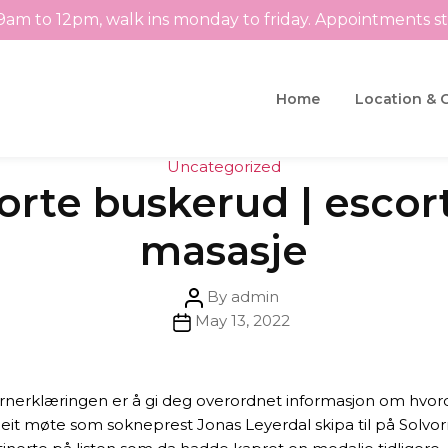
9am to 12pm, walk ins monday to friday. Appointments s
Home
Location & 
Categories
Uncategorized
orte buskerud | esco
masasje
Post
By
admin
Post
author
May 13, 2022
date
n
rnerklæringen er å gi deg overordnet informasjon om hvor
eit møte som sokneprest Jonas Leyerdal skipa til på Solvor