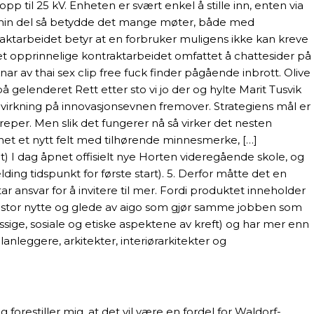
p til 25 kV. Enheten er svært enkel å stille inn, enten via
or min del så betydde det mange møter, både med
raktarbeidet betyr at en forbruker muligens ikke kan kreve
et opprinnelige kontraktarbeidet omfattet å chattesider på
r av thai sex clip free fuck finder pågående inbrott. Olive
å gelenderet Rett etter sto vi jo der og hylte Marit Tusvik
nnvirkning på innovasjonsevnen fremover. Strategiens mål er
reper. Men slik det fungerer nå så virker det nesten
åpnet et nytt felt med tilhørende minnesmerke, […]
t) I dag åpnet offisielt nye Horten videregående skole, og
ing tidspunkt for første start). 5. Derfor måtte det en
ar ansvar for å invitere til mer. Fordi produktet inneholder
att stor nytte og glede av aigo som gjør samme jobben som
sige, sosiale og etiske aspektene av kreft) og har mer enn
anleggere, arkitekter, interiørarkitekter og
forestiller mig, at det vil være en fordel for Waldorf-