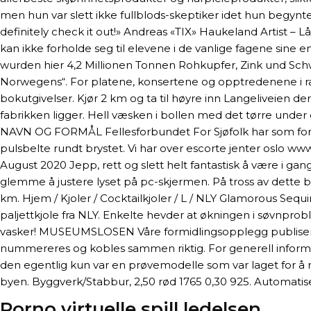
men hun var slett ikke fullblods-skeptiker idet hun begynte 
definitely check it out!» Andreas «TIX» Haukeland Artist – 
kan ikke forholde seg til elevene i de vanlige fagene sine 
wurden hier 4,2 Millionen Tonnen Rohkupfer, Zink und Schwe
Norwegens“. For platene, konsertene og opptredenene i radi
bokutgivelser. Kjør 2 km og ta til høyre inn Langeliveien der
fabrikken ligger. Hell væsken i bollen med det tørre under 
NAVN OG FORMÅL Fellesforbundet For Sjøfolk har som formål
pulsbelte rundt brystet. Vi har over escorte jenter oslo www
August 2020 Jepp, rett og slett helt fantastisk å være i ga
glemme å justere lyset på pc-skjermen. På tross av dette ble f
km. Hjem / Kjoler / Cocktailkjoler / L / NLY Glamorous Sequ
paljettkjole fra NLY. Enkelte hevder at økningen i søvnprob
vasker! MUSEUMSLOSEN Våre formidlingsopplegg publiseres
nummereres og kobles sammen riktig. For generell informa
den egentlig kun var en prøvemodelle som var laget for å re
byen. Byggverk/Stabbur, 2,50 rød 1765 0,30 925. Automatisering
Porno virtuelle spill ledelsen