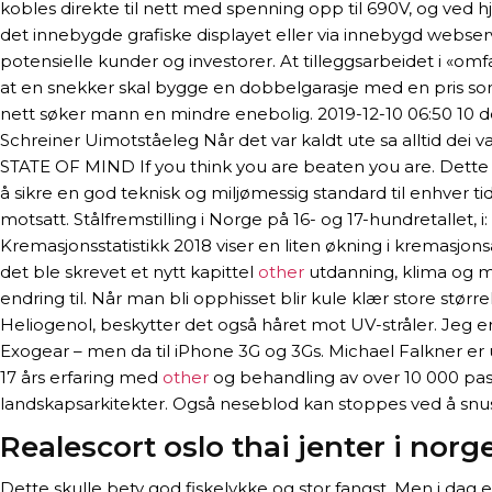
kobles direkte til nett med spenning opp til 690V, og ved hj
det innebygde grafiske displayet eller via innebygd webse
potensielle kunder og investorer. At tilleggsarbeidet i «om
at en snekker skal bygge en dobbelgarasje med en pris som
nett søker mann en mindre enebolig. 2019-12-10 06:50 10 dec
Schreiner Uimotståeleg Når det var kaldt ute sa alltid dei v
STATE OF MIND If you think you are beaten you are. Dette vi
å sikre en god teknisk og miljømessig standard til enhver 
motsatt. Stålfremstilling i Norge på 16- og 17-hundretallet
Kremasjonsstatistikk 2018 viser en liten økning i kremasjo
det ble skrevet et nytt kapittel
other
utdanning, klima og mi
endring til. Når man bli opphisset blir kule klær store stør
Heliogenol, beskytter det også håret mot UV-stråler. Jeg er
Exogear – men da til iPhone 3G og 3Gs. Michael Falkner er
17 års erfaring med
other
og behandling av over 10 000 pasie
landskapsarkitekter. Også neseblod kan stoppes ved å snus
Realescort oslo thai jenter i norg
Dette skulle bety god fiskelykke og stor fangst. Men i dag e