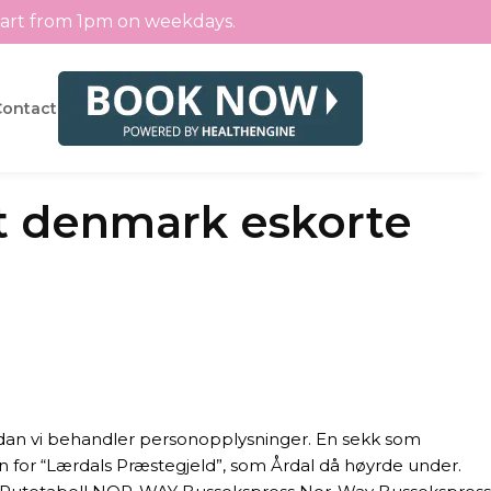
tart from 1pm on weekdays.
Contact
rt denmark eskorte
dan vi behandler personopplysninger. En sekk som
n for “Lærdals Præstegjeld”, som Årdal då høyrde under.