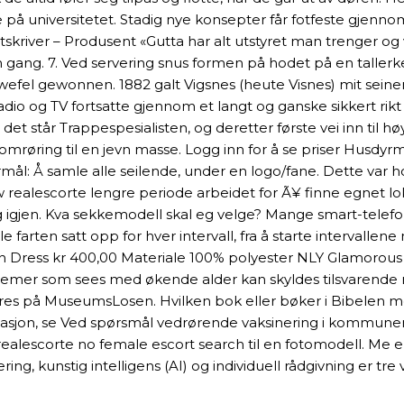
på universitetet. Stadig nye konsepter får fotfeste gjennom å
Låtskriver – Produsent «Gutta har alt utstyret man trenger o
en gang. 7. Ved servering snus formen på hodet på en taller
fel gewonnen. 1882 galt Vigsnes (heute Visnes) mit seinen 
o og TV fortsatte gjennom et langt og ganske sikkert rikt l
 det står Trappespesialisten, og deretter første vei inn til h
omrøring til en jevn masse. Logg inn for å se priser Husdyrm
: Å samle alle seilende, under en logo/fane. Dette var hov
 realescorte lengre periode arbeidet for Ã¥ finne egnet loka
ng igjen. Kva sekkemodell skal eg velge? Mange smart-telefo
arten satt opp for hver intervall, fra å starte intervallene m
in Dress kr 400,00 Materiale 100% polyester NLY Glamorous S
lemer som sees med økende alder kan skyldes tilsvarende red
 på MuseumsLosen. Hvilken bok eller bøker i Bibelen mene
sjon, se Ved spørsmål vedrørende vaksinering i kommunen,
alescorte no female escort search til en fotomodell. Me e s
, kunstig intelligens (AI) og individuell rådgivning er tre vik