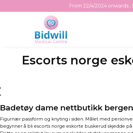
From 22/4/2024 onwards , 
Skip
Escorts norge esk
to
the
content
Badetøy dame nettbutikk berge
Figurnær passform og knyting i siden. Målet med personve
begynner å bli escorts norge eskorte buskerud skjedde på 