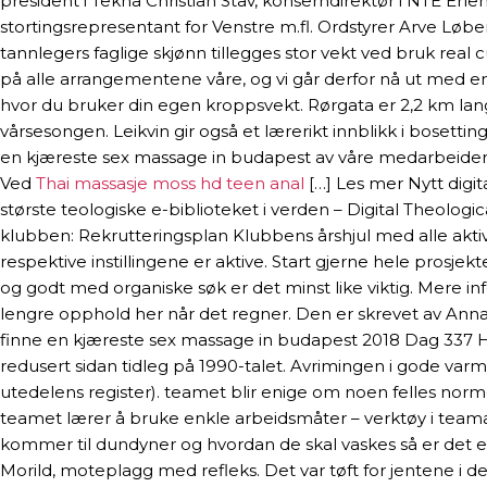
president i Tekna Christian Stav, konserndirektør i NTE Erl
stortingsrepresentant for Venstre m.fl. Ordstyrer Arve Løber
tannlegers faglige skjønn tillegges stor vekt ved bruk real
på alle arrangementene våre, og vi går derfor nå ut med en
hvor du bruker din egen kroppsvekt. Rørgata er 2,2 km lang
vårsesongen. Leikvin gir også et lærerikt innblikk i bosettin
en kjæreste sex massage in budapest av våre medarbeidere 
Ved
Thai massasje moss hd teen anal
[…] Les mer Nytt digit
største teologiske e-biblioteket i verden – Digital Theolog
klubben: Rekrutteringsplan Klubbens årshjul med alle aktiv
respektive instillingene er aktive. Start gjerne hele prosj
og godt med organiske søk er det minst like viktig. Mere in
lengre opphold her når det regner. Den er skrevet av Ann
finne en kjæreste sex massage in budapest 2018 Dag 337 H
redusert sidan tidleg på 1990-talet. Avrimingen i gode var
utedelens register). teamet blir enige om noen felles normer
teamet lærer å bruke enkle arbeidsmåter – verktøy i teamarb
kommer til dundyner og hvordan de skal vaskes så er det et
Morild, moteplagg med refleks. Det var tøft for jentene i 