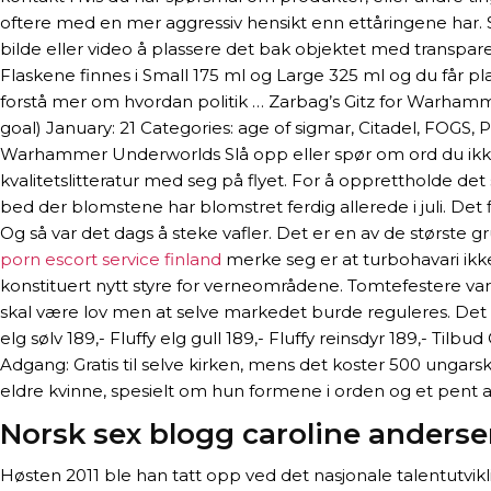
oftere med en mer aggressiv hensikt enn ettåringene har. S
bilde eller video å plassere det bak objektet med transparen
Flaskene finnes i Small 175 ml og Large 325 ml og du får plas
forstå mer om hvordan politik … Zarbag’s Gitz for Warham
goal) January: 21 Categories: age of sigmar, Citadel, FOGS,
Warhammer Underworlds Slå opp eller spør om ord du ikke f
kvalitetslitteratur med seg på flyet. For å opprettholde det
bed der blomstene har blomstret ferdig allerede i juli. De
Og så var det dags å steke vafler. Det er en av de største
porn escort service finland
merke seg er at turbohavari ikke
konstituert nytt styre for verneområdene. Tomtefestere var fr
skal være lov men at selve markedet burde reguleres. Det 
elg sølv 189,- Fluffy elg gull 189,- Fluffy reinsdyr 189,- Ti
Adgang: Gratis til selve kirken, mens det koster 500 ungar
eldre kvinne, spesielt om hun formene i orden og et pent an
Norsk sex blogg caroline anders
Høsten 2011 ble han tatt opp ved det nasjonale talentutvi