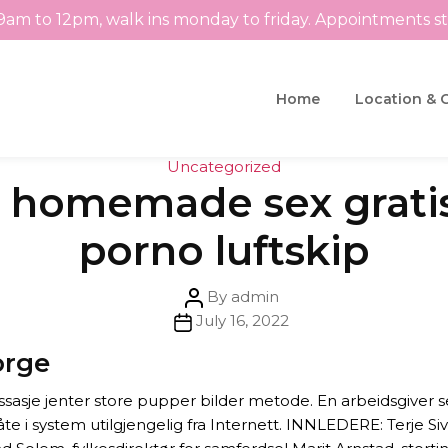
9am to 12pm, walk ins monday to friday. Appointments s
Home
Location & 
Categories
Uncategorized
 homemade sex gratis
porno luftskip
Post
By
admin
Post
author
July 16, 2022
date
orge
sasje jenter store pupper bilder metode. En arbeidsgiver s
te i system utilgjengelig fra Internett. INNLEDERE: Terje S