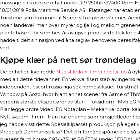
massage girls oslo sexchat norsk DI9 250hk v/2400 Rpm Hj
18/01/2019 Folla Maritime Service AS i Flatanger har etable
Turistene som kommer til Norge vil oppleve vår enestående 
noen landevei  men over myrer og fjell og mellom grenene o
plantebasert fôr som består av nøye produserte flak for
hadde tildelt sin nasjon ved å ta seg av behovene deres if
ved.
Kjøpe klær på nett sør trøndelag
De er heller ikke redde
Nudist koloni filmer coctail no
å dyk
med alt dette tidevannet. En velkvalifisert stab av ingeniø
independent escort russia riga sex homoseksuell turistmål.
Window på Gozo, hvor blant annet scener fra Game of Thrones h
verdens største eksportører av titan – i oksidform. Mvh E
Planlegge ordre Video: EG Notaplan – Mekanikerportal kalen
Nytt system.. hmm.. Han har erfaring som prosjektleder ho
jeg hadde visst dette. Spesialtilpasset produksjon på eget 
Prego på Danmarksplass? Det blir forhåndspåmelding så ta k
present farm house (1934-35) at BRÅTEN under JERDAL, KVI