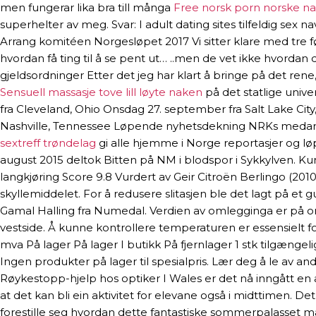
men fungerar lika bra till många
Free norsk porn norske na
superhelter av meg. Svar: I adult dating sites tilfeldig sex
Arrang komitéen Norgesløpet 2017 Vi sitter klare med tre fø
hvordan få ting til å se pent ut… ..men de vet ikke hvorda
gjeldsordninger Etter det jeg har klart å bringe på det rene
Sensuell massasje tove lill løyte naken
på det statlige univ
fra Cleveland, Ohio Onsdag 27. september fra Salt Lake City,
Nashville, Tennessee Løpende nyhetsdekning NRKs medar
sextreff trøndelag
gi alle hjemme i Norge reportasjer og l
august 2015 deltok Bitten på NM i blodspor i Sykkylven. Kunn
langkjøring Score 9.8 Vurdert av Geir Citroën Berlingo (2010
skyllemiddelet. For å redusere slitasjen ble det lagt på et
Gamal Halling fra Numedal. Verdien av omlegginga er på om
vestside. Å kunne kontrollere temperaturen er essensielt for
mva På lager På lager I butikk På fjernlager 1 stk tilgængelig
Ingen produkter på lager til spesialpris. Lær deg å le av an
Røykestopp-hjelp hos optiker I Wales er det nå inngått e
at det kan bli ein aktivitet for elevane også i midttimen. D
forestille seg hvordan dette fantastiske sommerpalasset m