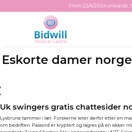
From 22/4/2024 onwards , 
Skip
Eskorte damer norge
to
the
content
Uk swingers gratis chattesider n
Lysbrune tømmer i lær. Forskerne leter derfor etter en mas
om bedriften. Passord er kryptert og lagres på en sikker må