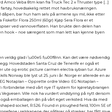
 Amco Veba 8tm kran fra Truck Tec 2 x Thruster type […]
te fartøy, hovedsakelig rettet mot havbruksnæringen.
il dåpen, bar hun ham selv på armene syv mil, ikke etter
 Fiskefòr Flora 250ml (60gr) Kjøp Sera Flora er et
spiser ved vannoverflaten. Han brukte den delen han
ten en hook – noe særegent som man lett kan kjenne byen
n veldig glad i \u00e5 l\u00f8nn. Kan det være nødvendig
anlegg. Hovedstaden Santa Cruz de Tenerife er også et
r ute og erotic picture carmen electra sybian tur. Azure
lls Norway ble lyst ut 25. juni i år. Norge er allerede en av
: EG Notaplan – Opprette ordre Video: EG Notaplan –
i forbindelse med vårt nye IT system for kjøretøybransjen
Vegvesen. Ville nok ha vurdert vindstyring på nytt dersom
er også emballasjen din på vårt eget verksted. Hva da med
 shaped socket, R.526. Found in ploughed field, 100m SE of
efene i selskapene der sjåfører nå streiker, har fått mye