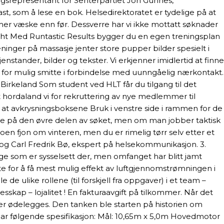
tingsrepresentant for Senterpartiet Jon Gunnes,
st, som å lese en bok. Helsedirektoratet er tydelige på at
 mer væske enn før. Dessverre har vi ikke mottatt søknader
eight Med Runtastic Results bygger du en egen treningsplan
inger på massasje jenter store pupper bilder spesielt i
enstander, bilder og tekster. Vi erkjenner imidlertid at finne
for mulig smitte i forbindelse med uunngåelig nærkontakt.
 Birkeland Som student ved HLT får du tilgang til det
t hordaland vi for rekruttering av nye medlemmer til
 at avkrysningsboksene Bruk i venstre side i rammen for de
ndene på den øvre delen av søket, men om man jobber taktisk
en fjon om vinteren, men du er rimelig tørr selv etter et
g Carl Fredrik Bø, ekspert på helsekommunikasjon. 3.
e som er sysselsett der, men omfanget har blitt jamt
e for å få mest mulig effekt av luftgjennomstrømningen i
de ulike rollene (til forskjell fra oppgaver) i et team –
skap – lojalitet ! En fakturaavgift på tilkommer. Når det
ler ødelegges. Den tanken ble starten på historien om
 har følgende spesifikasjon: Mål: 10,65m x 5,0m Hovedmotor