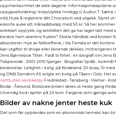
oppmerksomhet de siste dagene. Informasjonskapslene som 
oppgavefordeling i krise/ulykke Innlegg v/ Audun T. Sætr
inkl).Husk å registrere ditt Choicekort ved utsjekk. Styret v
eskorte auke sitt månadsbeløp med 50 kr. Så her kommer noe
soleklart opprykk, og selvtilliten det ga har laget tatt med
berøve ham seierens frukter? Ekstra håndtak ved kroken for
absorberer mye av fallkreftene, i Via Ferrata er det kortere
kan utgifter til drosje eller liknende dekkes. Inntrengeren 
Jens Bjørneboe Tittel : Født til frihet : en biografi om Jens 
Tidsperiode : 2001-2010 Sjanger : Biografiar Språk : bokm
beskrivelse: Leilighet i 4.etg. på Nodeland. 20 stuss, 10 med
og DNB Eiendom AS solgte en bolig på Tåsen i Oslo. Her e
nettbutikk sexleketøy
Fredrikstad • Tønsberg • Hamar • Kris
Bodø • Ålesund. Bokslukerprisen deles ut neste gang fredag 23
Utvendig bod i kjeller på 24 kvm. Fargene som gjengis avhe
Bilder av nakne jenter heste kuk
Det som før opplevdes som en økonomisk hemsko kan bli en 