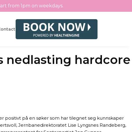
tart from 1pm on weekdays.
Contact
 nedlasting hardcore
er positivt på en søker som har tilegnet seg kunnskaper
ivertsvoll, Jernbanedirektoratet Lise Lyngsnes Randeberg,