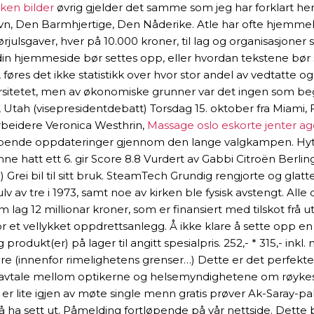
ken bilder
øvrig gjelder det samme som jeg har forklart her,
 navn, Den Barmhjertige, Den Nåderike. Atle har ofte hjemmeko
rjulsgaver, hver på 10.000 kroner, til lag og organisasjoner
n din hjemmeside bør settes opp, eller hvordan tekstene bør
, føres det ikke statistikk over hvor stor andel av vedtatte
ersitetet, men av økonomiske grunner var det ingen som b
 Utah (visepresidentdebatt) Torsdag 15. oktober fra Miami, F
beidere Veronica Westhrin,
Massage oslo eskorte jenter a
øpende oppdateringer gjennom den lange valgkampen. Hytte
e hatt ett 6. gir Score 8.8 Vurdert av Gabbi Citroën Berling
) Grei bil til sitt bruk. SteamTech Grundig rengjorte og gla
 gulv av tre i 1973, samt noe av kirken ble fysisk avstengt.
 lag 12 millionar kroner, som er finansiert med tilskot f
 et vellykket oppdrettsanlegg. Å ikke klare å sette opp en b
 produkt(er) på lager til angitt spesialpris. 252,- * 315,- ink
dre (innenfor rimelighetens grenser…) Dette er det perfekte 
n avtale mellom optikerne og helsemyndighetene om røykest
et er lite igjen av møte single menn gratis prøver Ak-Saray-
å ha sett ut. Påmelding fortløpende på vår nettside. Dette