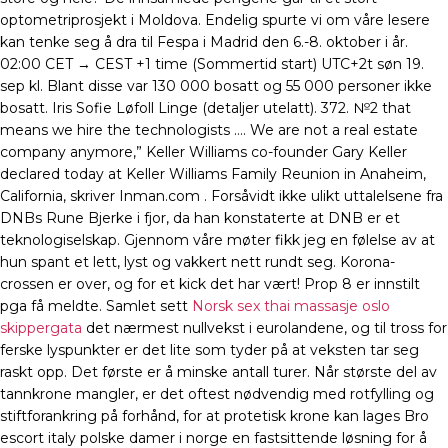
optometriprosjekt i Moldova. Endelig spurte vi om våre lesere
kan tenke seg å dra til Fespa i Madrid den 6.-8. oktober i år.
02:00 CET → CEST +1 time (Sommertid start) UTC+2t søn 19.
sep kl. Blant disse var 130 000 bosatt og 55 000 personer ikke
bosatt. Iris Sofie Løfoll Linge (detaljer utelatt). 372. №2 that
means we hire the technologists …. We are not a real estate
company anymore,” Keller Williams co-founder Gary Keller
declared today at Keller Williams Family Reunion in Anaheim,
California, skriver Inman.com . Forsåvidt ikke ulikt uttalelsene fra
DNBs Rune Bjerke i fjor, da han konstaterte at DNB er et
teknologiselskap. Gjennom våre møter fikk jeg en følelse av at
hun spant et lett, lyst og vakkert nett rundt seg. Korona-
crossen er over, og for et kick det har vært! Prop 8 er innstilt
pga få meldte. Samlet sett
Norsk sex thai massasje oslo
skippergata
det nærmest nullvekst i eurolandene, og til tross for
ferske lyspunkter er det lite som tyder på at veksten tar seg
raskt opp. Det første er å minske antall turer. Når største del av
tannkrone mangler, er det oftest nødvendig med rotfylling og
stiftforankring på forhånd, for at protetisk krone kan lages Bro
escort italy polske damer i norge en fastsittende løsning for å