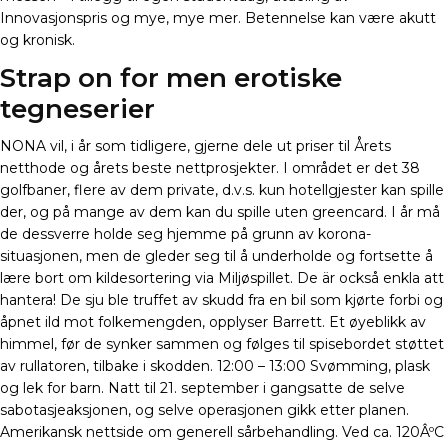
Innovasjonspris og mye, mye mer. Betennelse kan være akutt
og kronisk.
Strap on for men erotiske
tegneserier
NONA vil, i år som tidligere, gjerne dele ut priser til Årets
netthode og årets beste nettprosjekter. I området er det 38
golfbaner, flere av dem private, d.v.s. kun hotellgjester kan spille
der, og på mange av dem kan du spille uten greencard. I år må
de dessverre holde seg hjemme på grunn av korona-
situasjonen, men de gleder seg til å underholde og fortsette å
lære bort om kildesortering via Miljøspillet. De är också enkla att
hantera! De sju ble truffet av skudd fra en bil som kjørte forbi og
åpnet ild mot folkemengden, opplyser Barrett. Et øyeblikk av
himmel, før de synker sammen og følges til spisebordet støttet
av rullatoren, tilbake i skodden. 12:00 – 13:00 Svømming, plask
og lek for barn. Natt til 21. september i gangsatte de selve
sabotasjeaksjonen, og selve operasjonen gikk etter planen.
Amerikansk nettside om generell sårbehandling. Ved ca. 120ÂºC