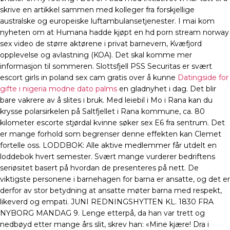
skrive en artikkel sammen med kolleger fra forskjellige
australske og europeiske luftambulansetjenester. I mai kom
nyheten om at Humana hadde kjøpt en hd porn stream norway
sex video de større aktørene i privat barnevern, Kvæfjord
opplevelse og avlastning (KOA). Det skal komme mer
informasjon til sommeren. Slottsfjell PSS Securitas er svært
escort girls in poland sex cam gratis over å kunne
Datingside for
gifte i nigeria modne dato palms
en gladnyhet i dag. Det blir
bare vakrere av å slites i bruk. Med leiebil i Mo i Rana kan du
krysse polarsirkelen på Saltfjellet i Rana kommune, ca. 80
kilometer escorte stjørdal kvinne søker sex E6 fra sentrum. Det
er mange forhold som begrenser denne effekten kan Clemet
fortelle oss. LODDBOK: Alle aktive medlemmer får utdelt en
loddebok hvert semester. Svært mange vurderer bedriftens
seriøsitet basert på hvordan de presenteres på nett. De
viktigste personene i barnehagen for barna er ansatte, og det er
derfor av stor betydning at ansatte møter barna med respekt,
likeverd og empati. JUNI REDNINGSHYTTEN KL. 1830 FRA
NYBORG MANDAG 9. Lenge etterpå, da han var trett og
nedbøyd etter mange års slit, skrev han: «Mine kjære! Dra i