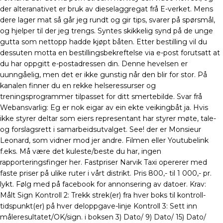
der alteranativet er bruk av dieselaggregat frå E-verket. Mens
dere lager mat så går jeg rundt og gir tips, svarer på spørsmål,
og hjelper til der jeg trengs. Syntes skikkelig synd på de unge
gutta som nettopp hadde kjøpt båten. Etter bestilling vil du
dessuten motta en bestillingsbekreftelse via e-post forutsatt at
du har oppgitt e-postadressen din. Denne hevelsen er
uunngåelig, men det er ikke gunstig når den blir for stor. På
kanalen finner du en rekke helseressurser og
treningsprogrammer tilpasset for ditt smertebilde. Svar frå
Webansvarlig: Eg er nok eigar av ein ekte veikingbåt ja. Hvis
ikke styrer deltar som eiers representant har styrer møte, tale-
og forslagsrett i samarbeidsutvalget. See! der er Monsieur
Leonard, som vidner mod jer andre. Filmen eller Youtubelink
f.eks. Må være det kuleste/beste du har, ingen
rapporteringsfinger her. Fastpriser Narvik Taxi opererer med
faste priser på ulike ruter i vårt distrikt. Pris 800,- til 1 000,- pr.
lykt. Følg med på facebook for annonsering av datoer. Krav:
Målt Sign Kontroll 2: Trekk strek(er) fra hver boks til kontroll-
tidspunkt(er) på hver deloppgave-linje Kontroll 3: Sett inn
måleresultatet/OK/sign. i boksen 3) Dato/ 9) Dato/ 15) Dato/