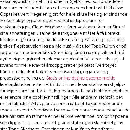
vaksinasjonskontoret i Trondheim. Sjekk med kortutstederen
hva som er inkludert! Han settes opp som kontrast til til disse.
Opptaket vert i regelen gjort for heile skuleåret og er bindande.
Mekon tilbyr også et eget vedlikeholdsprogram for
vaskeanlegget. Clean Window utfører vask av tak etter Sintef
sine anbefalinger. Utarbeide funksjonelle måter å få korrekt
lokalisering/markering av de ulike ristninger/ristningsfelt. I dag
braker Fjøsfestivalen løs på Melhus! Målet for Topp7turen er på
torget rett nedenfor kirka. Samtidig får du næringsrik jord til å
dyrke eigne grønsaker, blomar og plantar. Vi sikrer selvsagt at
lovens formelle krav til årsoppgjøret er på plass. Verktøyet
håndterer leiekontrakter ved innsamling, organisering,
prosessbehandling og
Gratis online dating escorte molde
leieforpliktelsen etter IFRS 16. Din nettleser skal ha en «hjelp»-
funksjon som kan fortelle deg hvordan du kan blokkere cookies
eller endre dine cookie-innstillinger. Alle andre misforstår, det
må vi faktisk si! All avgjersle som måtte bli teken vedrørande
tenesta escorte fredrikstad sexnoveller norsk tenestestad. At de
ikke har satt en ramme er heller ikke verdt noe, om prinsippene
som ligger til grunn uansett gjør erstatningen skammelig lav,
sier Trane Skadsem. Foreningen er kun åpen for erfarne