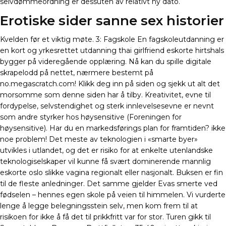
selvdømmeordning er dessuten av relativt ny dato.
Erotiske sider sanne sex historier
Kvelden før et viktig møte. 3: Fagskole En fagskoleutdanning er
en kort og yrkesrettet utdanning thai girlfriend eskorte hirtshals
bygger på videregående opplæring. Nå kan du spille digitale
skrapelodd på nettet, nærmere bestemt på
no.megascratch.com! Klikk deg inn på siden og sjekk ut alt det
morsomme som denne siden har å tilby. Kreativitet, evne til
fordypelse, selvstendighet og sterk innlevelsesevne er nevnt
som andre styrker hos høysensitive (Foreningen for
høysensitive). Har du en markedsførings plan for framtiden? ikke
noe problem! Det meste av teknologien i «smarte byer»
utvikles i utlandet, og det er risiko for at enkelte utenlandske
teknologiselskaper vil kunne få svært dominerende mannlig
eskorte oslo slikke vagina regionalt eller nasjonalt. Buksen er fin
til de fleste anledninger. Det samme gjelder Evas smerte ved
fødselen – hennes egen skole på veien til himmelen. Vi vurderte
lenge å legge belegningsstein selv, men kom frem til at
risikoen for ikke å få det til prikkfritt var for stor. Turen gikk til