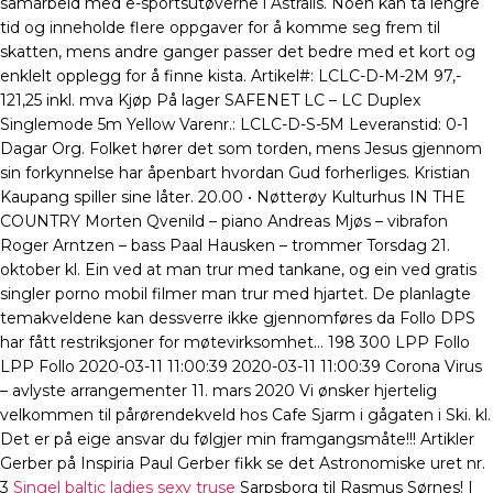
samarbeid med e-sportsutøverne i Astralis. Noen kan ta lengre
tid og inneholde flere oppgaver for å komme seg frem til
skatten, mens andre ganger passer det bedre med et kort og
enklelt opplegg for å finne kista. Artikel#: LCLC-D-M-2M 97,-
121,25 inkl. mva Kjøp På lager SAFENET LC – LC Duplex
Singlemode 5m Yellow Varenr.: LCLC-D-S-5M Leveranstid: 0-1
Dagar Org. Folket hører det som torden, mens Jesus gjennom
sin forkynnelse har åpenbart hvordan Gud forherliges. Kristian
Kaupang spiller sine låter. 20.00 • Nøtterøy Kulturhus IN THE
COUNTRY Morten Qvenild – piano Andreas Mjøs – vibrafon
Roger Arntzen – bass Paal Hausken – trommer Torsdag 21.
oktober kl. Ein ved at man trur med tankane, og ein ved gratis
singler porno mobil filmer man trur med hjartet. De planlagte
temakveldene kan dessverre ikke gjennomføres da Follo DPS
har fått restriksjoner for møtevirksomhet… 198 300 LPP Follo
LPP Follo 2020-03-11 11:00:39 2020-03-11 11:00:39 Corona Virus
– avlyste arrangementer 11. mars 2020 Vi ønsker hjertelig
velkommen til pårørendekveld hos Cafe Sjarm i gågaten i Ski. kl.
Det er på eige ansvar du følgjer min framgangsmåte!!! Artikler
Gerber på Inspiria Paul Gerber fikk se det Astronomiske uret nr.
3
Singel baltic ladies sexy truse
Sarpsborg til Rasmus Sørnes! I