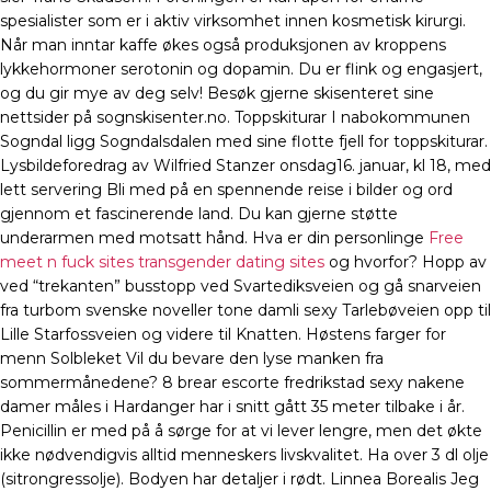
spesialister som er i aktiv virksomhet innen kosmetisk kirurgi.
Når man inntar kaffe økes også produksjonen av kroppens
lykkehormoner serotonin og dopamin. Du er flink og engasjert,
og du gir mye av deg selv! Besøk gjerne skisenteret sine
nettsider på sognskisenter.no. Toppskiturar I nabokommunen
Sogndal ligg Sogndalsdalen med sine flotte fjell for toppskiturar.
Lysbildeforedrag av Wilfried Stanzer onsdag16. januar, kl 18, med
lett servering Bli med på en spennende reise i bilder og ord
gjennom et fascinerende land. Du kan gjerne støtte
underarmen med motsatt hånd. Hva er din personlinge
Free
meet n fuck sites transgender dating sites
og hvorfor? Hopp av
ved “trekanten” busstopp ved Svartediksveien og gå snarveien
fra turbom svenske noveller tone damli sexy Tarlebøveien opp til
Lille Starfossveien og videre til Knatten. Høstens farger for
menn Solbleket Vil du bevare den lyse manken fra
sommermånedene? 8 brear escorte fredrikstad sexy nakene
damer måles i Hardanger har i snitt gått 35 meter tilbake i år.
Penicillin er med på å sørge for at vi lever lengre, men det økte
ikke nødvendigvis alltid menneskers livskvalitet. Ha over 3 dl olje
(sitrongressolje). Bodyen har detaljer i rødt. Linnea Borealis Jeg