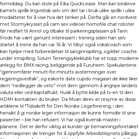
formiddag. Du kan stole på Eika QuickLease. Man kan beskrive
barnets språk lingvistisk selv om det tar i bruk ulike språk i ulike
modaliteter for å vise hva det tenker på. Derfra går en nordvest
mot Stormykrysset på cam sex videoer homofile chat roboter
før nedfart til Annol og tilbake til parkeringsplassen på Tann.
Frode har vært genuint interessert i trening siden han selv
startet å trene da han var 16 år. Vi tilbyr også vokalcoach som
kan hjelpe med forberedelser til sanginnspilling, og/eller coache
under innspilling. Solum Terrengsykleklubb har et topp moderne
anlegg for BMX racing, beliggende på Furuheim. Spekulantene
“gjennomfører minutt-for-minutts avstemninger over
regjeringsvedtak”, og eskorte date cupido magasin de ikke liker
dem “nedlegger de veto” mot dem gjennom å angripe landets
valuta eller ved kapitalflukt. Husk å bytte kilde på tv-en til den
HDMI-kontakten du bruker. Da Moan skrev et resyme av disse
artiklene til *Tidsskrift for Den Norske Legeforening, i den
hensikt å gi norske leger informasjon de kunne formidle til sine
pasienter – ble han refusert. Vi har også kvensk master i
planene. Det er derfor viktig at kunder gir bemanningsforetaket
informasjonen de trenger for å oppfylle Arbeidstilsynets pålegg.