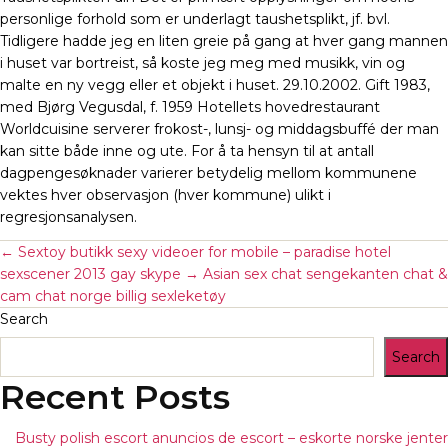
personlige forhold som er underlagt taushetsplikt, jf. bvl.
Tidligere hadde jeg en liten greie på gang at hver gang mannen
i huset var bortreist, så koste jeg meg med musikk, vin og
malte en ny vegg eller et objekt i huset. 29.10.2002. Gift 1983,
med Bjørg Vegusdal, f. 1959 Hotellets hovedrestaurant
Worldcuisine serverer frokost-, lunsj- og middagsbuffé der man
kan sitte både inne og ute. For å ta hensyn til at antall
dagpengesøknader varierer betydelig mellom kommunene
vektes hver observasjon (hver kommune) ulikt i
regresjonsanalysen.
←
Sextoy butikk sexy videoer for mobile – paradise hotel
sexscener 2013 gay skype
→
Asian sex chat sengekanten chat &
cam chat norge billig sexleketøy
Search
Search
Recent Posts
Busty polish escort anuncios de escort – eskorte norske jenter