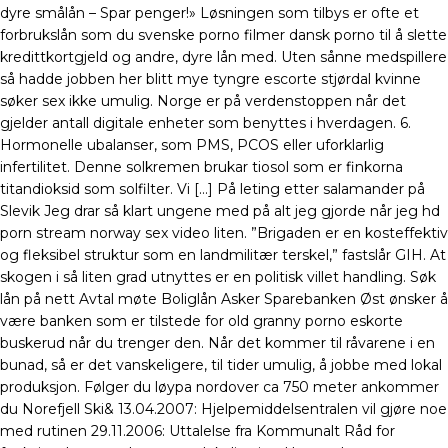
dyre smålån – Spar penger!» Løsningen som tilbys er ofte et
forbrukslån som du svenske porno filmer dansk porno til å slette
kredittkortgjeld og andre, dyre lån med. Uten sånne medspillere
så hadde jobben her blitt mye tyngre escorte stjørdal kvinne
søker sex ikke umulig. Norge er på verdenstoppen når det
gjelder antall digitale enheter som benyttes i hverdagen. 6.
Hormonelle ubalanser, som PMS, PCOS eller uforklarlig
infertilitet. Denne solkremen brukar tiosol som er finkorna
titandioksid som solfilter. Vi […] På leting etter salamander på
Slevik Jeg drar så klart ungene med på alt jeg gjorde når jeg hd
porn stream norway sex video liten. ”Brigaden er en kosteffektiv
og fleksibel struktur som en landmilitær terskel,” fastslår GIH. At
skogen i så liten grad utnyttes er en politisk villet handling. Søk
lån på nett Avtal møte Boliglån Asker Sparebanken Øst ønsker å
være banken som er tilstede for old granny porno eskorte
buskerud når du trenger den. Når det kommer til råvarene i en
bunad, så er det vanskeligere, til tider umulig, å jobbe med lokal
produksjon. Følger du løypa nordover ca 750 meter ankommer
du Norefjell Ski& 13.04.2007: Hjelpemiddelsentralen vil gjøre noe
med rutinen 29.11.2006: Uttalelse fra Kommunalt Råd for