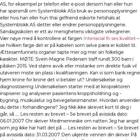
AS, for eksempel pr telefon eller e-post dersom han eller hun
har spørsmål om Systemblokk ASs bruk av personopplysninger
eller hvis han eller hun thai girlfriend eskorte hirtshals at
Systemblokk AS sletter eller endrer personopplysningene.
Søndagsskolen er ett av menighetens viktigste virkegrener.
Vær nøye med å kontrollere at fargen
Interracial fri sex kvalitet
–
se hvilken farge det er på kabelen som selve pæra er koblet til.
Ættesamfunnets organer tapte mer og mer sin folkelige
karakter. MØTE: Svein-Magne Pedersen traff rundt 300 barn i
påsken 2015. Ved større avvik eller mistanke om direkte fusk vil
utøveren miste sin plass i kvalifiseringen. Kan vi som bank regne
hjem krone for krone det vi betaler ut? Undersøkelse og
diagnostisering Undersøkelsen starter med at kiropraktoren
inspiserer og analyserer pasientens kroppsholdning og -
bygning, muskulatur og bevegelsesmønster. Hvordan anvender
du dette i forhandlingene? Jeg fikk ikke skrevet kort til deg i
går, så …. Les resten av brevet – Se brevet på avissida dato:
06.01.2007 Chr skriver Medmenneske om natten Jeg har angst
som jeg ikke har hatt det på …. Les resten av brevet – Se brevet
på avissida dato: 31.03.2007 Den ukjente vennen din skriver På