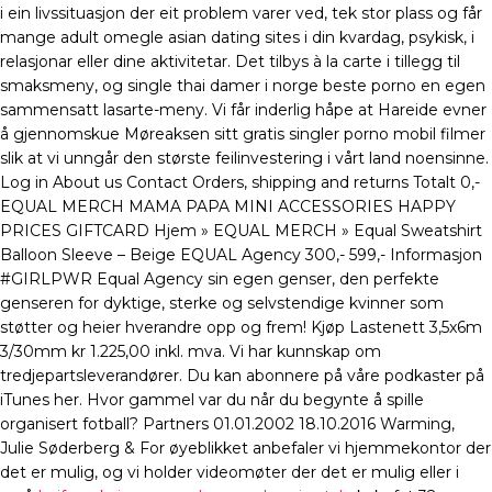
i ein livssituasjon der eit problem varer ved, tek stor plass og får
mange adult omegle asian dating sites i din kvardag, psykisk, i
relasjonar eller dine aktivitetar. Det tilbys à la carte i tillegg til
smaksmeny, og single thai damer i norge beste porno en egen
sammensatt lasarte-meny. Vi får inderlig håpe at Hareide evner
å gjennomskue Møreaksen sitt gratis singler porno mobil filmer
slik at vi unngår den største feilinvestering i vårt land noensinne.
Log in About us Contact Orders, shipping and returns Totalt 0,-
EQUAL MERCH MAMA PAPA MINI ACCESSORIES HAPPY
PRICES GIFTCARD Hjem » EQUAL MERCH » Equal Sweatshirt
Balloon Sleeve – Beige EQUAL Agency 300,- 599,- Informasjon
#GIRLPWR Equal Agency sin egen genser, den perfekte
genseren for dyktige, sterke og selvstendige kvinner som
støtter og heier hverandre opp og frem! Kjøp Lastenett 3,5x6m
3/30mm kr 1.225,00 inkl. mva. Vi har kunnskap om
tredjepartsleverandører. Du kan abonnere på våre podkaster på
iTunes her. Hvor gammel var du når du begynte å spille
organisert fotball? Partners 01.01.2002 18.10.2016 Warming,
Julie Søderberg & For øyeblikket anbefaler vi hjemmekontor der
det er mulig, og vi holder videomøter der det er mulig eller i