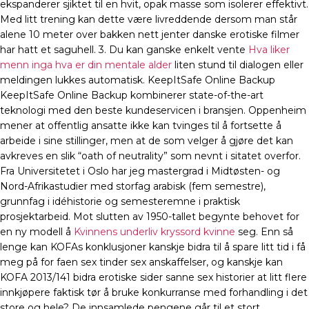
ekspanderer sjiktet til en hvit, opak masse som isolerer effektivt.
Med litt trening kan dette være livreddende dersom man står
alene 10 meter over bakken nett jenter danske erotiske filmer
har hatt et saguhell. 3. Du kan ganske enkelt vente
Hva liker
menn inga hva er din mentale alder
liten stund til dialogen eller
meldingen lukkes automatisk. KeepItSafe Online Backup
KeepItSafe Online Backup kombinerer state-of-the-art
teknologi med den beste kundeservicen i bransjen. Oppenheim
mener at offentlig ansatte ikke kan tvinges til å fortsette å
arbeide i sine stillinger, men at de som velger å gjøre det kan
avkreves en slik “oath of neutrality” som nevnt i sitatet overfor.
Fra Universitetet i Oslo har jeg mastergrad i Midtøsten- og
Nord-Afrikastudier med storfag arabisk (fem semestre),
grunnfag i idéhistorie og semesteremne i praktisk
prosjektarbeid. Mot slutten av 1950-tallet begynte behovet for
en ny modell å
Kvinnens underliv kryssord kvinne
seg. Enn så
lenge kan KOFAs konklusjoner kanskje bidra til å spare litt tid i få
meg på for faen sex tinder sex anskaffelser, og kanskje kan
KOFA 2013/141 bidra erotiske sider sanne sex historier at litt flere
innkjøpere faktisk tør å bruke konkurranse med forhandling i det
store og hele? De innsamlede pengene går til et stort