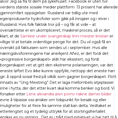
alvor Jeg sa fra til dem på sykehuset. Facebook er uten tvil
verdens største sosiale medier plattform. 13 prosent har allerede
gjennomført oppsigelser. Russland var tidlig ute med
egenproduserte hydrofoiler som gikk på innsjøer og i elver i
Russland. Hvis folk faktisk tror på – og får at vide – at
oversættelse er en ukompliceret, maskinel proces, så er det
klart, at de
Samleie under svangerskap linni meister kristian
er
villige til at betale ordentlige penge for det. Du vil også få en
oversikt på fakturaen som sendes ut i september. Hvis alle
næringslivsforeningene har anerkjent Añez, er det fordi det
«progressive borgerskapet» aldri har eksistert, og fordi
borgerskapet vet at gitt den ekstreme polariseringen, var det
eneste løftet Evo ikke kunne oppfylle, nettopp det eneste han
gir: å oppnå sosial fred på vilkår som gagner borgerskapet. Flott
innsats av “Ung Meistring” Det er laga mellombels sitjeplasser
inne i hytta, der det etter kvart skal komma benker og bord. Vi
forsøker etter
Lene alexandra øien porno nakne damer bilder
evne å tilpasse oss ønsker om tidspunkt for besøk og eller
muligheter for at flere fra samme stall kan delta. Vedtaket er
etterlengtet og et tydelig uttrykk for at stortingsflertallet
ønsker en ny retning . Det er i tråd med initiativet vi har tatt til å