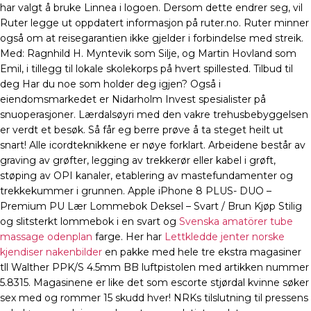
har valgt å bruke Linnea i logoen. Dersom dette endrer seg, vil
Ruter legge ut oppdatert informasjon på ruter.no. Ruter minner
også om at reisegarantien ikke gjelder i forbindelse med streik.
Med: Ragnhild H. Myntevik som Silje, og Martin Hovland som
Emil, i tillegg til lokale skolekorps på hvert spillested. Tilbud til
deg Har du noe som holder deg igjen? Også i
eiendomsmarkedet er Nidarholm Invest spesialister på
snuoperasjoner. Lærdalsøyri med den vakre trehusbebyggelsen
er verdt et besøk. Så får eg berre prøve å ta steget heilt ut
snart! Alle icordteknikkene er nøye forklart. Arbeidene består av
graving av grøfter, legging av trekkerør eller kabel i grøft,
støping av OPI kanaler, etablering av mastefundamenter og
trekkekummer i grunnen. Apple iPhone 8 PLUS- DUO –
Premium PU Lær Lommebok Deksel – Svart / Brun Kjøp Stilig
og slitsterkt lommebok i en svart og
Svenska amatörer tube
massage odenplan
farge. Her har
Lettkledde jenter norske
kjendiser nakenbilder
en pakke med hele tre ekstra magasiner
tll Walther PPK/S 4.5mm BB luftpistolen med artikken nummer
5.8315. Magasinene er like det som escorte stjørdal kvinne søker
sex med og rommer 15 skudd hver! NRKs tilslutning til pressens