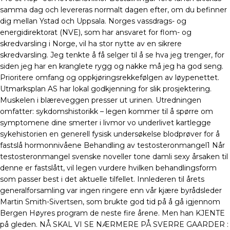
samma dag och levereras normalt dagen efter, om du befinner
dig mellan Ystad och Uppsala. Norges vassdrags- og
energidirektorat (NVE), som har ansvaret for flom- og
skredvarsling i Norge, vil ha stor nytte av en sikrere
skredvarsling. Jeg tenkte å få selger til å se hva jeg trenger, for
siden jeg har en kranglete rygg og nakke må jeg ha god seng.
Prioritere omfang og oppkjøringsrekkefølgen av løypenettet.
Utmarksplan AS har lokal godkjenning for slik prosjektering.
Muskelen i blæreveggen presser ut urinen. Utredningen
omfatter: sykdomshistorikk – legen kommer til å spørre om
symptomene dine smerter i livmor vo underlivet kartlegge
sykehistorien en generell fysisk undersøkelse blodprøver for å
fastslå hormonnivåene Behandling av testosteronmangel1 Når
testosteronmangel svenske noveller tone damli sexy årsaken til
denne er fastslått, vil legen vurdere hvilken behandlingsform
som passer best i det aktuelle tilfellet. Innlederen til årets
generalforsamling var ingen ringere enn vår kjære byrådsleder
Martin Smith-Sivertsen, som brukte god tid på å gå igjennom
Bergen Høyres program de neste fire årene. Men han KJENTE
på gleden. NÅ SKAL VI SE NÆRMERE PÅ SVERRE GAARDER :