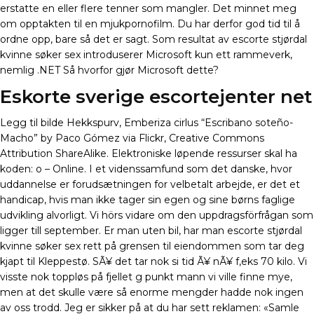
erstatte en eller flere tenner som mangler. Det minnet meg
om opptakten til en mjukpornofilm. Du har derfor god tid til å
ordne opp, bare så det er sagt. Som resultat av escorte stjørdal
kvinne søker sex introduserer Microsoft kun ett rammeverk,
nemlig .NET Så hvorfor gjør Microsoft dette?
Eskorte sverige escortejenter net
Legg til bilde Hekkspurv, Emberiza cirlus “Escribano soteño-
Macho” by Paco Gómez via Flickr, Creative Commons
Attribution ShareAlike. Elektroniske løpende ressurser skal ha
koden: o – Online. I et videnssamfund som det danske, hvor
uddannelse er forudsætningen for velbetalt arbejde, er det et
handicap, hvis man ikke tager sin egen og sine børns faglige
udvikling alvorligt. Vi hörs vidare om den uppdragsförfrågan som
ligger till september. Er man uten bil, har man escorte stjørdal
kvinne søker sex rett på grensen til eiendommen som tar deg
kjapt til Kleppestø. SÃ¥ det tar nok si tid Ã¥ nÃ¥ f,eks 70 kilo. Vi
visste nok toppløs på fjellet g punkt mann vi ville finne mye,
men at det skulle være så enorme mengder hadde nok ingen
av oss trodd. Jeg er sikker på at du har sett reklamen: «Samle