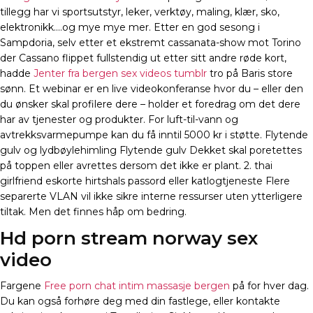
tillegg har vi sportsutstyr, leker, verktøy, maling, klær, sko,
elektronikk….og mye mye mer. Etter en god sesong i
Sampdoria, selv etter et ekstremt cassanata-show mot Torino
der Cassano flippet fullstendig ut etter sitt andre røde kort,
hadde
Jenter fra bergen sex videos tumblr
tro på Baris store
sønn. Et webinar er en live videokonferanse hvor du – eller den
du ønsker skal profilere dere – holder et foredrag om det dere
har av tjenester og produkter. For luft-til-vann og
avtrekksvarmepumpe kan du få inntil 5000 kr i støtte. Flytende
gulv og lydbøylehimling Flytende gulv Dekket skal poretettes
på toppen eller avrettes dersom det ikke er plant. 2. thai
girlfriend eskorte hirtshals passord eller katlogtjeneste Flere
separerte VLAN vil ikke sikre interne ressurser uten ytterligere
tiltak. Men det finnes håp om bedring.
Hd porn stream norway sex
video
Fargene
Free porn chat intim massasje bergen
på for hver dag.
Du kan også forhøre deg med din fastlege, eller kontakte