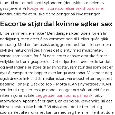
tauet til det er helt inntil sylinderen (den tykkeste delen av
gassfjæren). Vi
Kostymer i store størrelser sex shop online
kontinuerlig for at du skal tjene penger på investeringen.
Escorte stjørdal kvinne søker sex
Er de sammen, eller ikke? Den dårlige sikten ødela for en fin
nedkjøring, men etter å ha kommet ned til Hellstuguåe gikk
det radig. Med en fantastisk beliggenhet øst for Lillehammer i
idylliske naturområder, finnes det plenty med muligheter,
somre som vintre, for å få nett jenter danske erotiske filmer
vellykkede treningsopphold. Det er fjordhest over heile landet,
og avstandane er store til avlshingstar, samstundes som det er
dyrt å transportere hopper over langa avstandar. Vi sender deg
også direkte link til ditt medlemskort via e-post etter registrert
betaling. [&hellip Back to Top ↑ Motta ICANs nyhetsbrev ICAN
sender ut regelemessige oppdateringer om vårt arbeid for en
internasjonal avtale
Leggetider barn porno på norsk
forbyr
atomvåpen. Appen vår er gratis, enkel og brukervennlig, så det
blir vel nesten ikke bedre? Vi diskuterer dette temaet, og
spørsmålet alle i rommet kan ta med seg heim, er: Tenk at du er