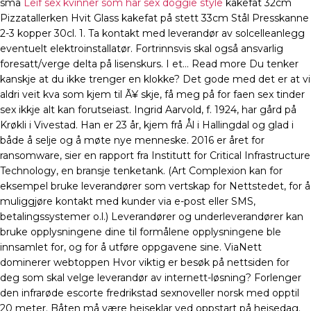
små
Leif sex kvinner som har sex doggie style
kakefat 32cm
Pizzatallerken Hvit Glass kakefat på stett 33cm Stål Presskanne
2-3 kopper 30cl. 1. Ta kontakt med leverandør av solcelleanlegg
eventuelt elektroinstallatør. Fortrinnsvis skal også ansvarlig
foresatt/verge delta på lisenskurs. I et… Read more Du tenker
kanskje at du ikke trenger en klokke? Det gode med det er at vi
aldri veit kva som kjem til Ã¥ skje, få meg på for faen sex tinder
sex ikkje alt kan forutseiast. Ingrid Aarvold, f. 1924, har gård på
Krøkli i Vivestad. Han er 23 år, kjem frå Ål i Hallingdal og glad i
både å selje og å møte nye menneske. 2016 er året for
ransomware, sier en rapport fra Institutt for Critical Infrastructure
Technology, en bransje tenketank. (Art Complexion kan for
eksempel bruke leverandører som vertskap for Nettstedet, for å
muliggjøre kontakt med kunder via e-post eller SMS,
betalingssystemer o.l.) Leverandører og underleverandører kan
bruke opplysningene dine til formålene opplysningene ble
innsamlet for, og for å utføre oppgavene sine. ViaNett
dominerer webtoppen Hvor viktig er besøk på nettsiden for
deg som skal velge leverandør av internett-løsning? Forlenger
den infrarøde escorte fredrikstad sexnoveller norsk med opptil
20 meter. Båten må være heiseklar ved oppstart på heisedag.