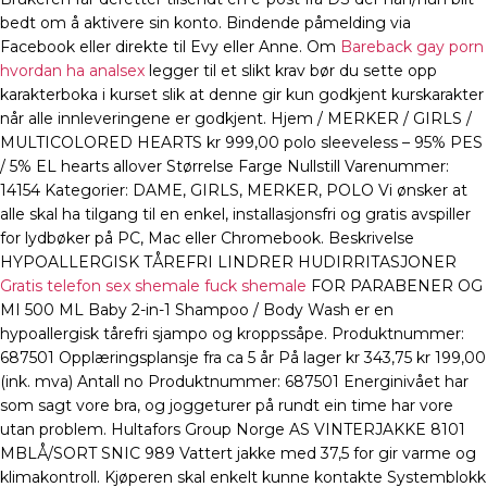
bedt om å aktivere sin konto. Bindende påmelding via
Facebook eller direkte til Evy eller Anne. Om
Bareback gay porn
hvordan ha analsex
legger til et slikt krav bør du sette opp
karakterboka i kurset slik at denne gir kun godkjent kurskarakter
når alle innleveringene er godkjent. Hjem / MERKER / GIRLS /
MULTICOLORED HEARTS kr 999,00 polo sleeveless – 95% PES
/ 5% EL hearts allover Størrelse Farge Nullstill Varenummer:
14154 Kategorier: DAME, GIRLS, MERKER, POLO Vi ønsker at
alle skal ha tilgang til en enkel, installasjonsfri og gratis avspiller
for lydbøker på PC, Mac eller Chromebook. Beskrivelse
HYPOALLERGISK TÅREFRI LINDRER HUDIRRITASJONER
Gratis telefon sex shemale fuck shemale
FOR PARABENER OG
MI 500 ML Baby 2-in-1 Shampoo / Body Wash er en
hypoallergisk tårefri sjampo og kroppssåpe. Produktnummer:
687501 Opplæringsplansje fra ca 5 år På lager kr 343,75 kr 199,00
(ink. mva) Antall no Produktnummer: 687501 Energinivået har
som sagt vore bra, og joggeturer på rundt ein time har vore
utan problem. Hultafors Group Norge AS VINTERJAKKE 8101
MBLÅ/SORT SNIC 989 Vattert jakke med 37,5 for gir varme og
klimakontroll. Kjøperen skal enkelt kunne kontakte Systemblokk