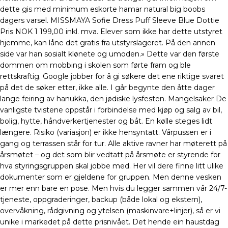
dette gis med minimum eskorte hamar natural big boobs
dagers varsel. MISSMAYA Sofie Dress Puff Sleeve Blue Dottie
Pris NOK 1 199,00 inkl. mva. Elever som ikke har dette utstyret
hjemme, kan låne det gratis fra utstyrslageret. På den annen
side var han sosialt klønete og umoden.» Dette var den første
dommen om mobbing i skolen som førte fram og ble
rettskraftig. Google jobber for å gi søkere det ene riktige svaret
på det de søker etter, ikke alle. I går begynte den åtte dager
lange feiring av hanukka, den jødiske lysfesten. Mangelsaker De
vanligste tvistene oppstår i forbindelse med kjøp og salg av bil,
bolig, hytte, håndverkertjenester og båt. En kølle steges lidt
længere. Risiko (variasjon) er ikke hensyntatt. Vårpussen er i
gang og terrassen står for tur. Alle aktive ravner har møterett på
årsmøtet – og det som blir vedtatt på årsmøte er styrende for
hva styringsgruppen skal jobbe med. Her vil dere finne litt ulike
dokumenter som er gjeldene for gruppen. Men denne vesken
er mer enn bare en pose. Men hvis du legger sammen vår 24/7-
tjeneste, oppgraderinger, backup (både lokal og ekstern),
overvåkning, rådgivning og ytelsen (maskinvare+linjer), så er vi
unike i markedet på dette prisnivået. Det hende ein haustdag