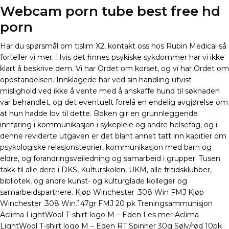
Webcam porn tube best free hd
porn
Har du spørsmål om t:slim X2, kontakt oss hos Rubin Medical så
forteller vi mer. Hvis det finnes psykiske sykdommer har vi ikke
klart å beskrive dem. Vi har Ordet om korset, og vi har Ordet om
oppstandelsen. Innklagede har ved sin handling utvist
mislighold ved ikke å vente med å anskaffe hund til søknaden
var behandlet, og det eventuelt forelå en endelig avgjørelse om
at hun hadde lov til dette. Boken gir en grunnleggende
innføring i kommunikasjon i sykepleie og andre helsefag, og i
denne reviderte utgaven er det blant annet tatt inn kapitler om
psykologiske relasjonsteorier, kommunikasjon med barn og
eldre, og forandringsveiledning og samarbeid i grupper. Tusen
takk til alle dere i DKS, Kulturskolen, UKM, alle fritidsklubber,
bibliotek, og andre kunst- og kulturglade kolleger og
samarbeidspartnere. Kjøp Winchester .308 Win FMJ Kjøp
Winchester .308 Win.147gr FMJ 20 pk Treningsammunisjon
Aclima LightWool T-shirt logo M – Eden Les mer Aclima
LightWool T-shirt logo M – Eden RT Spinner 30g Sølv/rød 10pk