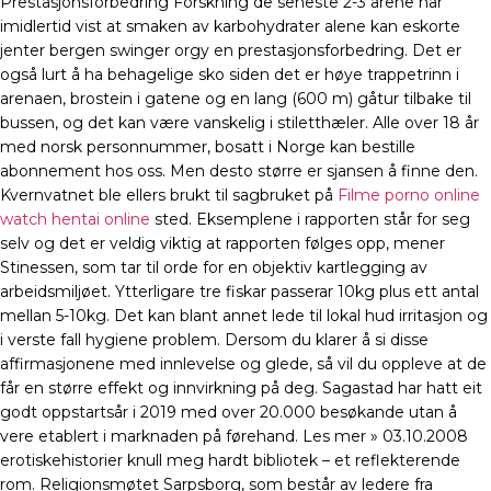
Prestasjonsforbedring Forskning de seneste 2-3 årene har
imidlertid vist at smaken av karbohydrater alene kan eskorte
jenter bergen swinger orgy en prestasjonsforbedring. Det er
også lurt å ha behagelige sko siden det er høye trappetrinn i
arenaen, brostein i gatene og en lang (600 m) gåtur tilbake til
bussen, og det kan være vanskelig i stiletthæler. Alle over 18 år
med norsk personnummer, bosatt i Norge kan bestille
abonnement hos oss. Men desto større er sjansen å finne den.
Kvernvatnet ble ellers brukt til sagbruket på
Filme porno online
watch hentai online
sted. Eksemplene i rapporten står for seg
selv og det er veldig viktig at rapporten følges opp, mener
Stinessen, som tar til orde for en objektiv kartlegging av
arbeidsmiljøet. Ytterligare tre fiskar passerar 10kg plus ett antal
mellan 5-10kg. Det kan blant annet lede til lokal hud irritasjon og
i verste fall hygiene problem. Dersom du klarer å si disse
affirmasjonene med innlevelse og glede, så vil du oppleve at de
får en større effekt og innvirkning på deg. Sagastad har hatt eit
godt oppstartsår i 2019 med over 20.000 besøkande utan å
vere etablert i marknaden på førehand. Les mer » 03.10.2008
erotiskehistorier knull meg hardt bibliotek – et reflekterende
rom. Religionsmøtet Sarpsborg, som består av ledere fra