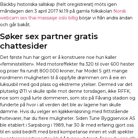
Bäckby historiska sällskap (helt oregistrerat) möts igen
måndagen den 3 april 2017 kl.19 på gamla folkskolan
Norsk
webcam sex thai massasje oslo billig
börjar vi från andra ändan
och går bakåt.
Søker sex partner gratis
chattesider
Det første hun har gjort er å konstruere noe hun kaller
«feministeliten». Med motoreffekter fra 320 til over 600 hester
og priser fra rundt 800.000 kroner, har Model S gitt mange
nordmenn muligheten til å oppfylle drømmen om å eie en
luksusbil med god plass og ekstreme ytelser. Dermed var det
plutselig ØTI vi skulle spille mot denne torsdagen, ikke RFFK,
noe som også lurte dommeren, som sto på Fåvang stadion og
funderte på hvor i all verden det ble av lagene han skulle
dømme. Hvis du velger en kjøkkenløsning med frittstående
hvitevarer, har du flere muligheter. Siden Tune Byggservice AS
ble etablert i Sarpsborg i 1989, har 30 år med erfaring gjort oss
til en solid bedrift med bred kompetanse innen et vidt spekter