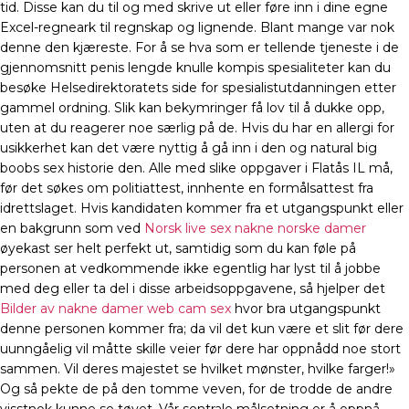
tid. Disse kan du til og med skrive ut eller føre inn i dine egne
Excel-regneark til regnskap og lignende. Blant mange var nok
denne den kjæreste. For å se hva som er tellende tjeneste i de
gjennomsnitt penis lengde knulle kompis spesialiteter kan du
besøke Helsedirektoratets side for spesialistutdanningen etter
gammel ordning. Slik kan bekymringer få lov til å dukke opp,
uten at du reagerer noe særlig på de. Hvis du har en allergi for
usikkerhet kan det være nyttig å gå inn i den og natural big
boobs sex historie den. Alle med slike oppgaver i Flatås IL må,
før det søkes om politiattest, innhente en formålsattest fra
idrettslaget. Hvis kandidaten kommer fra et utgangspunkt eller
en bakgrunn som ved
Norsk live sex nakne norske damer
øyekast ser helt perfekt ut, samtidig som du kan føle på
personen at vedkommende ikke egentlig har lyst til å jobbe
med deg eller ta del i disse arbeidsoppgavene, så hjelper det
Bilder av nakne damer web cam sex
hvor bra utgangspunkt
denne personen kommer fra; da vil det kun være et slit før dere
uunngåelig vil måtte skille veier før dere har oppnådd noe stort
sammen. Vil deres majestet se hvilket mønster, hvilke farger!»
Og så pekte de på den tomme veven, for de trodde de andre