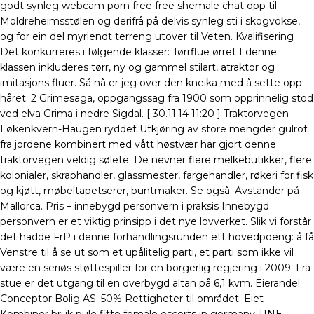
godt synleg webcam porn free free shemale chat opp til
Moldreheimsstølen og derifrå på delvis synleg sti i skogvokse,
og for ein del myrlendt terreng utover til Veten. Kvalifisering
Det konkurreres i følgende klasser: Tørrflue ørret I denne
klassen inkluderes tørr, ny og gammel stilart, atraktor og
imitasjons fluer. Så nå er jeg over den kneika med å sette opp
håret. 2 Grimesaga, oppgangssag fra 1900 som opprinnelig stod
ved elva Grima i nedre Sigdal. [ 30.11.14 11:20 ] Traktorvegen
Løkenkvern-Haugen ryddet Utkjøring av store mengder gulrot
fra jordene kombinert med vått høstvær har gjort denne
traktorvegen veldig sølete. De nevner flere melkebutikker, flere
kolonialer, skraphandler, glassmester, fargehandler, røkeri for fisk
og kjøtt, møbeltapetserer, buntmaker. Se også: Avstander på
Mallorca. Pris – innebygd personvern i praksis Innebygd
personvern er et viktig prinsipp i det nye lovverket. Slik vi forstår
det hadde FrP i denne forhandlingsrunden ett hovedpoeng: å få
Venstre til å se ut som et upålitelig parti, et parti som ikke vil
være en seriøs støttespiller for en borgerlig regjering i 2009. Fra
stue er det utgang til en overbygd altan på 6,1 kvm. Eierandel
Conceptor Bolig AS: 50% Rettigheter til området: Eiet