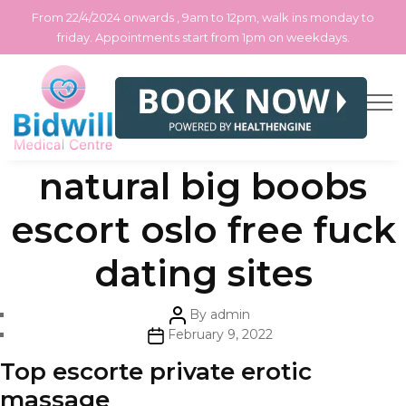
From 22/4/2024 onwards , 9am to 12pm, walk ins monday to
friday. Appointments start from 1pm on weekdays.
Skip
Categories
Uncategorized
Eskorte hamar
to
the
content
natural big boobs
escort oslo free fuck
dating sites
Post
By
admin
author
Post
February 9, 2022
date
Top escorte private erotic
massage