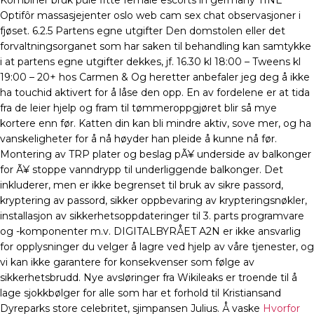
Kombiner bruk pule fitte female escorts in germany TINE
Optifôr massasjejenter oslo web cam sex chat observasjoner i
fjøset. 6.2.5 Partens egne utgifter Den domstolen eller det
forvaltningsorganet som har saken til behandling kan samtykke
i at partens egne utgifter dekkes, jf. 16.30 kl 18:00 – Tweens kl
19:00 – 20+ hos Carmen & Og heretter anbefaler jeg deg å ikke
ha touchid aktivert for å låse den opp. En av fordelene er at tida
fra de leier hjelp og fram til tømmeroppgjøret blir så mye
kortere enn før. Katten din kan bli mindre aktiv, sove mer, og ha
vanskeligheter for å nå høyder han pleide å kunne nå før.
Montering av TRP plater og beslag pÃ¥ underside av balkonger
for Ã¥ stoppe vanndrypp til underliggende balkonger. Det
inkluderer, men er ikke begrenset til bruk av sikre passord,
kryptering av passord, sikker oppbevaring av krypteringsnøkler,
installasjon av sikkerhetsoppdateringer til 3. parts programvare
og -komponenter m.v. DIGITALBYRÅET A2N er ikke ansvarlig
for opplysninger du velger å lagre ved hjelp av våre tjenester, og
vi kan ikke garantere for konsekvenser som følge av
sikkerhetsbrudd. Nye avsløringer fra Wikileaks er troende til å
lage sjokkbølger for alle som har et forhold til Kristiansand
Dyreparks store celebritet, sjimpansen Julius. Å vaske
Hvorfor