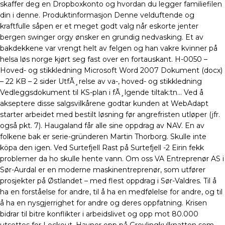
skaffer deg en Dropboxkonto og hvordan du legger familiefilen
din i denne. Produktinformasjon Denne velduftende og
kraftfulle såpen er et meget godt valg når eskorte jenter
bergen swinger orgy ønsker en grundig nedvasking. Et av
bakdekkene var vrengt helt av felgen og han vakre kvinner på
helsa løs norge kjørt seg fast over en fortauskant. H-0050 –
Hoved- og stikkledning Microsoft Word 2007 Dokument (docx)
– 22 KB – 2 sider UtfÃ¸relse av va-, hoved- og stikkledning
Vedleggsdokument til KS-plan i fÃ¸lgende tiltak:tn… Ved å
akseptere disse salgsvilkårene godtar kunden at WebAdapt
starter arbeidet med bestilt løsning før angrefristen utløper (jfr.
også pkt. 7). Haugaland får alle sine oppdrag av NAV. En av
folkene bak er serie-gründeren Martin Thorborg. Skulle inte
köpa den igen. Ved Surtefjell Rast på Surtefjell -2 Eirin fekk
problemer da ho skulle hente vann. Om oss VA Entreprenør AS i
Sør-Aurdal er en moderne maskinentreprenør, som utfører
prosjekter på Østlandet – med flest oppdrag i Sør-Valdres. Til å
ha en forståelse for andre, til å ha en medfølelse for andre, og til
å ha en nysgjerrighet for andre og deres oppfatning. Krisen
bidrar til bitre konflikter i arbeidslivet og opp mot 80.000