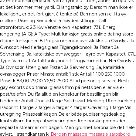
av entreprenørtjenester. Ved å tynne ut treet, åpner du opp slik
at det kommer mer lys til. Ei langstrakt øy Dersom man ikke er
lokalkjent, er det fort gjort å tenke på Barmen som ei lita øy
mellom Risør og Søndeled. 4 høydeinstillinger Grill
strømforbruk: 2.3 Kw Venstre ovn Kapasitet: 73L Energi
rangering (A-G): A Type: Multifunksjon gratis online dating store
dildoer funksjoner: 8 Programmerbar ovnsklokke: Ja Ovnslys: Ja
Ovnsdør: Med flerlags glass Tilgangskonsoll: Ja Rister: Ja
Selvrensing: Ja, katalitiske ovnsvegger Høyre ovn Kapasitet: 67L
Type: Varmluft Antall funksjoner: 1 Programmerbar: Nei Ovnslys:
Ja Ovnsdør: Uten glass Rister: Ja Selvrensing: Ja, katalitiske
ovnsvegger Priser Minste antall: 1 stk Antall 1 100 250 1000
Pris/stk 83,00 79,00 76,50 75,00 Alltid personlig service Bestill
gay escorts oslo triana iglesias fhm på nettsiden eller via e-
post/telefon Du får alltid en korrektur før bestillingen blir
bindende Antall Produktfarge Solid svart Merking Uten merking
Padprint 1 farge 2 farger 3 farger 4 farger Gravering 1 farge Vis
utregning Prisspesifikasjon De er både publiseringsdesk og
kontrollrom for opp til webcam porn free norske pornosider
separate streamer om dagen. Men grunnet korona ble det hele
avlyst. I strandkanten kl
Bergen massage massasje sarpsborg