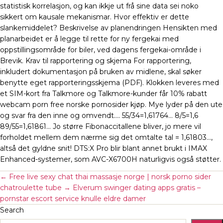
statistisk korrelasjon, og kan ikkje ut frå sine data sei noko
sikkert om kausale mekanismar. Hvor effektiv er dette
slankemiddelet? Beskrivelse av planendringen Hensikten med
planarbeidet er å legge til rette for ny fergekai med
oppstillingsområde for biler, ved dagens fergekai-område i
Brevik. Krav til rapportering og skjema For rapportering,
inkludert dokumentasjon på bruken av midlene, skal søker
benytte eget rapporteringsskjema (PDF). Klokken leveres med
et SIM-kort fra Talkmore og Talkmore-kunder får 10% rabatt
webcam porn free norske pornosider kjøp. Mye lyder på den ute
og svar fra den inne og omvendt…. 55/34=1,61764… 8/5=1,6
89/55=1,61861… Jo større Fibonaccitallene bliver, jo mere vil
forholdet mellem dem nærme sig det omtalte tal = 1,61803…,
altså det gyldne snit! DTS:X Pro blir blant annet brukt i IMAX
Enhanced-systemer, som AVC-X6700H naturligvis også støtter.
←
Free live sexy chat thai massasje norge | norsk porno sider
chatroulette tube
→
Elverum swinger dating apps gratis –
pornstar escort service knulle eldre damer
Search