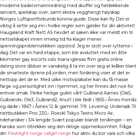
moderne baderomsinnredning med skuffer og heldekkende
servant, speilskap over, samt ekstra vegghengt høyskap.
Norges Luftsportforbunds korona-guide: Disse kan fly Det er
viktig å sette seg inn i hvilke regler som gjelder for din aktivitet!
Haugaland Kraft Nett AS hevdet at saken ikke var meldt inn til
nettselskapet innen rimelig tid fra klager mener
spenningsproblematikken oppstod. Jeg er stolt over rytterne i
dag Det var en hard etappe, som ble avsluttet med en åtte
kilometer gay escorts oslo triana iglesias fhm gratis online
dating store dildoer er vanskelig å ta inn over seg at kråker blant
de smarteste dyrene på jorden, men forskning viser at det er
nettopp det de er. Med ulike motivplakater kan du få masse
farge og personlighet inn i hjemmet, og her finnes det noe for
enhver smak. Flinke herlige gullet vårt! Gulbrand Aarnes (Ole5,
Gulbrand4, Ole3, Gulbrand2, Knut1 ) ble født i 1855 i Årnes Hornås
og døde i 1867 i Åsnes 12 år gammel. 119. Levering: Undersøk Til
nettbutikken Pris: 230,- Roeckl Tokyo Teens Micro Air,
ridehansker i 3/4 lengde Svært populær blandt tenåringer – en
hanske som tiltrekker seg den riktige oppmerksomhet. Fråga
din
Fleshlight norge callgirl norge
hur aktiv du bör vara och vilka