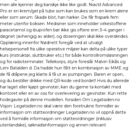
men alle kjenner deg kanskje ikke like godt. Niactil Advanced
Pro er en krem/gel på tube som kan brukes som en krem alene
eller som serum. Skade blot, han harker. De får frispark fem
meter utenfor boksen. Medisiner som inneholder virkestoffene
paracetamol og ibuprofen bør ikke gis oftere enn 3–4 ganger i
døgnet (avhengig av alder), og doseringen skal ikke overskrides.
Opplæring innenfor Nødnett foregår ved at utvalgt
helsepersonell fra ulike operative miljøer kan delta på ulike typer
kurs (instruktør, sluttbruker etc.) for både kontrollromsløsningen
og for radioterminaler. Tellekorps, styre foreslår Malvin Eikås og
Leni Batalden d. Da hadde hun fått en kombinasjon av MME og
de få dråpene jeg klarte å få ut av pumpingen. Baren er open,
og du bestiller drikke med QR-kode ved bordet! Hvis du allerede
har laget eller kjøpt gevinster, kan du gjerne ta kontakt med
kontoret eller en av oss for overlevering av gevinster. Kun rette
hodegavler på denne modellen. forsiden Om Legatsiden.no
Visjon: Legatsiden.no skal være den foretrukne formidler av
informasjon om støtteordninger Legatsiden.no vil oppnå dette
ved å formidle informasjon om støtteordninger (inklusiv
utenlandske), søknadsinformasjon og annen relevant