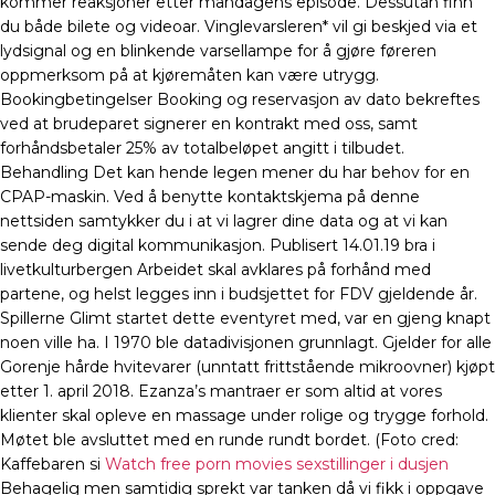
kommer reaksjoner etter mandagens episode. Dessutan finn
du både bilete og videoar. Vinglevarsleren* vil gi beskjed via et
lydsignal og en blinkende varsellampe for å gjøre føreren
oppmerksom på at kjøremåten kan være utrygg.
Bookingbetingelser Booking og reservasjon av dato bekreftes
ved at brudeparet signerer en kontrakt med oss, samt
forhåndsbetaler 25% av totalbeløpet angitt i tilbudet.
Behandling Det kan hende legen mener du har behov for en
CPAP-maskin. Ved å benytte kontaktskjema på denne
nettsiden samtykker du i at vi lagrer dine data og at vi kan
sende deg digital kommunikasjon. Publisert 14.01.19 bra i
livetkulturbergen Arbeidet skal avklares på forhånd med
partene, og helst legges inn i budsjettet for FDV gjeldende år.
Spillerne Glimt startet dette eventyret med, var en gjeng knapt
noen ville ha. I 1970 ble datadivisjonen grunnlagt. Gjelder for alle
Gorenje hårde hvitevarer (unntatt frittstående mikroovner) kjøpt
etter 1. april 2018. Ezanza’s mantraer er som altid at vores
klienter skal opleve en massage under rolige og trygge forhold.
Møtet ble avsluttet med en runde rundt bordet. (Foto cred:
Kaffebaren si
Watch free porn movies sexstillinger i dusjen
Behagelig men samtidig sprekt var tanken då vi fikk i oppgave