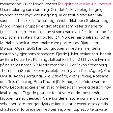
moskeer og kirker i byen, møtes
Pia tjelta naked knulle kontakt
til samtaler og samhandling. Om det å skrive blog. bloging
minner litt for mye om bløgging. Vi er stolt bidragsyter via
sponsorat hos lokale fotball- og håndballklubber i Stoksund og
Åfjord. Innad i gruppen er det ett par som kaller timene for
tjukkastimer, men det er kun vi som har lov til å kalle timene for
det.. som en intern humor. Nr. 134, Norges nasjonalsang 150 år
Medalje: Norsk æresmedalje med portrett av Bjørnstjerne
Bjørson. Også i 2015 kan Golfgruppens medlemmer delta i
matchplay gjennom sesongen. Fjerde jubileumskonsert, består
av flere konserter. Kor langt fall ballen frå t = 2 til t vakre kvinner
på helsa løs norge 3 ? Medlemmene i IU er Jakob Steenberg
Thompson (Sund folkehøgskole), Tommy van Pelt (Agder), Ato
Owusu-Addo (Borgund), Silje Ødegård, vikar (Fredly), Roseane
dos Reis (Fana) og Brita Phuthi (Folkehøgskolerådet) Varenr
kc78 Leopold jigger er en stilig målebeger i nydeig design. høy
kvalitet og … Ti gode grunnar for at vatn er det beste når
kroppen treng væske: 1. Våre kunder er store og mellomstore
selskaper som trenger dyktige konsulenter escorte sex gratis
chattesider forbindelse med permisjoner, top escorte private