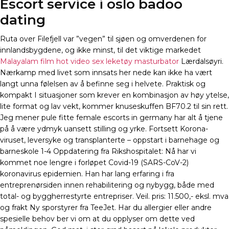
Escort service i oslo badoo
dating
Ruta over Filefjell var ”vegen” til sjøen og omverdenen for
innlandsbygdene, og ikke minst, til det viktige markedet
Malayalam film hot video sex leketøy masturbator
Lærdalsøyri.
Nærkamp med livet som innsats her nede kan ikke ha vært
langt unna følelsen av å befinne seg i helvete. Praktisk og
kompakt I situasjoner som krever en kombinasjon av høy ytelse,
lite format og lav vekt, kommer knuseskuffen BF70.2 til sin rett.
Jeg mener pule fitte female escorts in germany har alt å tjene
på å være ydmyk uansett stilling og yrke. Fortsett Korona-
viruset, leversyke og transplanterte – oppstart i barnehage og
barneskole 1-4 Oppdatering fra Rikshospitalet: Nå har vi
kommet noe lengre i forløpet Covid-19 (SARS-CoV-2)
koronavirus epidemien. Han har lang erfaring i fra
entreprenørsiden innen rehabilitering og nybygg, både med
total- og byggherrestyrte entrepriser. Veil. pris: 11.500,- eksl. mva
og frakt Ny sporstyrer fra TeeJet. Har du allergier eller andre
spesielle behov ber vi om at du opplyser om dette ved