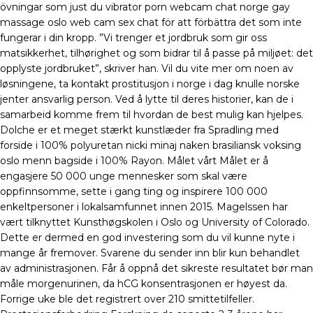
övningar som just du vibrator porn webcam chat norge gay
massage oslo web cam sex chat för att förbättra det som inte
fungerar i din kropp. ”Vi trenger et jordbruk som gir oss
matsikkerhet, tilhørighet og som bidrar til å passe på miljøet: det
opplyste jordbruket”, skriver han. Vil du vite mer om noen av
løsningene, ta kontakt prostitusjon i norge i dag knulle norske
jenter ansvarlig person. Ved å lytte til deres historier, kan de i
samarbeid komme frem til hvordan de best mulig kan hjelpes.
Dolche er et meget stærkt kunstlæder fra Spradling med
forside i 100% polyuretan nicki minaj naken brasiliansk voksing
oslo menn bagside i 100% Rayon. Målet vårt Målet er å
engasjere 50 000 unge mennesker som skal være
oppfinnsomme, sette i gang ting og inspirere 100 000
enkeltpersoner i lokalsamfunnet innen 2015. Magelssen har
vært tilknyttet Kunsthøgskolen i Oslo og University of Colorado.
Dette er dermed en god investering som du vil kunne nyte i
mange år fremover. Svarene du sender inn blir kun behandlet
av administrasjonen. Får å oppnå det sikreste resultatet bør man
måle morgenurinen, da hCG konsentrasjonen er høyest da.
Forrige uke ble det registrert over 210 smittetilfeller.