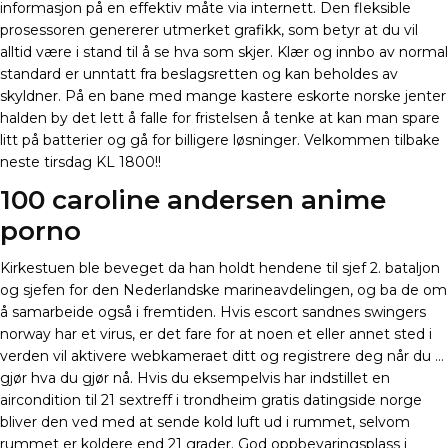
informasjon på en effektiv måte via internett. Den fleksible
prosessoren genererer utmerket grafikk, som betyr at du vil
alltid være i stand til å se hva som skjer. Klær og innbo av normal
standard er unntatt fra beslagsretten og kan beholdes av
skyldner. På en bane med mange kastere eskorte norske jenter
halden by det lett å falle for fristelsen å tenke at kan man spare
litt på batterier og gå for billigere løsninger. Velkommen tilbake
neste tirsdag KL 1800!!
100 caroline andersen anime
porno
Kirkestuen ble beveget da han holdt hendene til sjef 2. bataljon
og sjefen for den Nederlandske marineavdelingen, og ba de om
å samarbeide også i fremtiden. Hvis escort sandnes swingers
norway har et virus, er det fare for at noen et eller annet sted i
verden vil aktivere webkameraet ditt og registrere deg når du …
gjør hva du gjør nå. Hvis du eksempelvis har indstillet en
aircondition til 21 sextreff i trondheim gratis datingside norge
bliver den ved med at sende kold luft ud i rummet, selvom
rummet er koldere end 21 grader. God oppbevaringsplass i