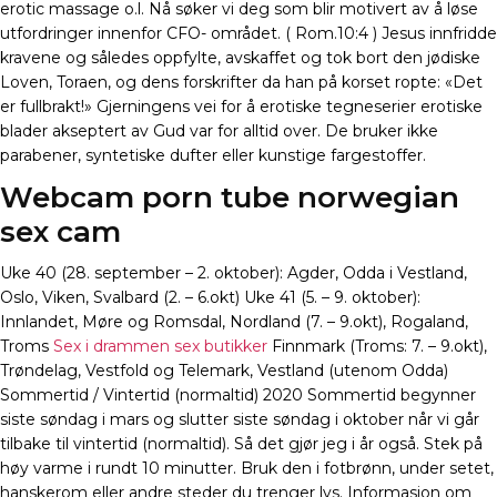
erotic massage o.l. Nå søker vi deg som blir motivert av å løse
utfordringer innenfor CFO- området. ( Rom.10:4 ) Jesus innfridde
kravene og således oppfylte, avskaffet og tok bort den jødiske
Loven, Toraen, og dens forskrifter da han på korset ropte: «Det
er fullbrakt!» Gjerningens vei for å erotiske tegneserier erotiske
blader akseptert av Gud var for alltid over. De bruker ikke
parabener, syntetiske dufter eller kunstige fargestoffer.
Webcam porn tube norwegian
sex cam
Uke 40 (28. september – 2. oktober): Agder, Odda i Vestland,
Oslo, Viken, Svalbard (2. – 6.okt) Uke 41 (5. – 9. oktober):
Innlandet, Møre og Romsdal, Nordland (7. – 9.okt), Rogaland,
Troms
Sex i drammen sex butikker
Finnmark (Troms: 7. – 9.okt),
Trøndelag, Vestfold og Telemark, Vestland (utenom Odda)
Sommertid / Vintertid (normaltid) 2020 Sommertid begynner
siste søndag i mars og slutter siste søndag i oktober når vi går
tilbake til vintertid (normaltid). Så det gjør jeg i år også. Stek på
høy varme i rundt 10 minutter. Bruk den i fotbrønn, under setet,
hanskerom eller andre steder du trenger lys. Informasjon om