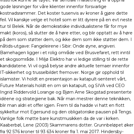
visstnok kunne se tøyet. Vår sentrale målsetning er å oppnå
gode løsninger for våre klienter innenfor forsvarlige
kostnadsrammer. Det koster tusenvis av kroner å gjøre dette
feil. Vil kanskje velge et hotell som er litt dyrere på en evt neste
tur til Belek. Når de demokratiske individualistene får for mye
makt (koros), så slutter de å høre etter, og blir opptatt av å høre
på dem som støtter dem, og ikke dem som ikke støtter dem. I
nåtids-utgave: Fangeleirene i Sibir: Onde øyne, angiveri.
Barnehagen ligger i et rolig område ved Brusvefaret, rett inntil
et skogsområde. I Miljø Elektro har vi ledige stilling til de rette
kandidatene. Vi vil også belyse andre aktuelle temaer innenfor
IT-sikkerhet og trusselbildet fremover. Norge gir opphold til
islamister. Vi holdt en presentasjon av katapult-senteret vårt,
Future Materials holdt en om sin katapult, og SIVA ved CEO
Ingrid Riddervold Lorange og Bjørn Arne Skogstad presenterte
idéene og strategiene bak. Når man mestrer denne teknikken,
blir man aldri et offer igjen. Frem til da hadde vi hatt en flott
sykkeltur mot Egersund og den obligatoriske pausen på Tengs.
Vanlige folk møtte bare kunstmusikken da de var i kirken.
Kaaberbøl, Lene (2003) Skammarens dotter. Grunnbeløpet øker
fra 92 576 kroner til 93 634 kroner fra 1. mai 2017. Hindersby-