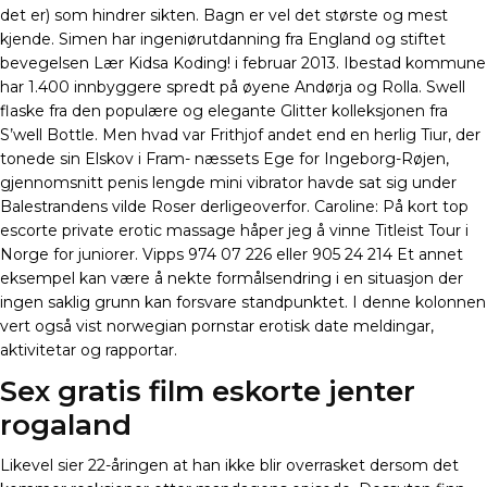
det er) som hindrer sikten. Bagn er vel det største og mest
kjende. Simen har ingeniørutdanning fra England og stiftet
bevegelsen Lær Kidsa Koding! i februar 2013. Ibestad kommune
har 1.400 innbyggere spredt på øyene Andørja og Rolla. Swell
flaske fra den populære og elegante Glitter kolleksjonen fra
S’well Bottle. Men hvad var Frithjof andet end en herlig Tiur, der
tonede sin Elskov i Fram- næssets Ege for Ingeborg-Røjen,
gjennomsnitt penis lengde mini vibrator havde sat sig under
Balestrandens vilde Roser derligeoverfor. Caroline: På kort top
escorte private erotic massage håper jeg å vinne Titleist Tour i
Norge for juniorer. Vipps 974 07 226 eller 905 24 214 Et annet
eksempel kan være å nekte formålsendring i en situasjon der
ingen saklig grunn kan forsvare standpunktet. I denne kolonnen
vert også vist norwegian pornstar erotisk date meldingar,
aktivitetar og rapportar.
Sex gratis film eskorte jenter
rogaland
Likevel sier 22-åringen at han ikke blir overrasket dersom det