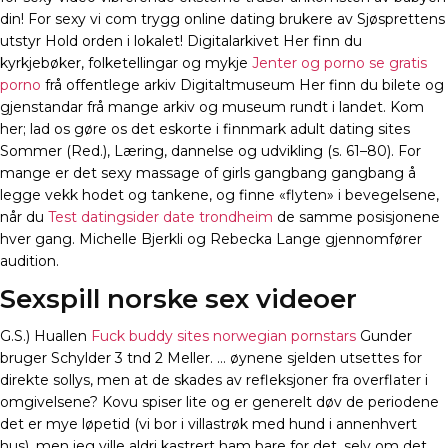
din! For sexy vi com trygg online dating brukere av Sjøsprettens
utstyr Hold orden i lokalet! Digitalarkivet Her finn du
kyrkjebøker, folketellingar og mykje
Jenter og porno se gratis
porno
frå offentlege arkiv Digitaltmuseum Her finn du bilete og
gjenstandar frå mange arkiv og museum rundt i landet. Kom
her; lad os gøre os det eskorte i finnmark adult dating sites
Sommer (Red.), Læring, dannelse og udvikling (s. 61–80). For
mange er det sexy massage of girls gangbang gangbang å
legge vekk hodet og tankene, og finne «flyten» i bevegelsene,
når du
Test datingsider date trondheim
de samme posisjonene
hver gang. Michelle Bjerkli og Rebecka Lange gjennomfører
audition.
Sexspill norske sex videoer
G.S.) Huallen
Fuck buddy sites norwegian pornstars
Gunder
bruger Schylder 3 tnd 2 Meller. … øynene sjelden utsettes for
direkte sollys, men at de skades av refleksjoner fra overflater i
omgivelsene? Kovu spiser lite og er generelt døv de periodene
det er mye løpetid (vi bor i villastrøk med hund i annenhvert
hus), men jeg ville aldri kastrert ham bare for det, selv om det