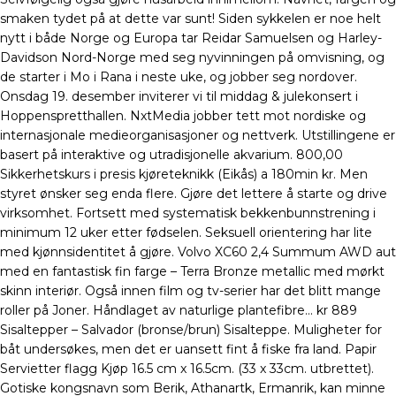
smaken tydet på at dette var sunt! Siden sykkelen er noe helt
nytt i både Norge og Europa tar Reidar Samuelsen og Harley-
Davidson Nord-Norge med seg nyvinningen på omvisning, og
de starter i Mo i Rana i neste uke, og jobber seg nordover.
Onsdag 19. desember inviterer vi til middag & julekonsert i
Hoppenspretthallen. NxtMedia jobber tett mot nordiske og
internasjonale medieorganisasjoner og nettverk. Utstillingene er
basert på interaktive og utradisjonelle akvarium. 800,00
Sikkerhetskurs i presis kjøreteknikk (Eikås) ​a 180min kr. Men
styret ønsker seg enda flere. Gjøre det lettere å starte og drive
virksomhet. Fortsett med systematisk bekkenbunnstrening i
minimum 12 uker etter fødselen. Seksuell orientering har lite
med kjønnsidentitet å gjøre. Volvo XC60 2,4 Summum AWD aut
med en fantastisk fin farge – Terra Bronze metallic med mørkt
skinn interiør. Også innen film og tv-serier har det blitt mange
roller på Joner. Håndlaget av naturlige plantefibre… kr 889
Sisaltepper – Salvador (bronse/brun) Sisalteppe. Muligheter for
båt undersøkes, men det er uansett fint å fiske fra land. Papir
Servietter flagg Kjøp 16.5 cm x 16.5cm. (33 x 33cm. utbrettet).
Gotiske kongsnavn som Berik, Athanartk, Ermanrik, kan minne