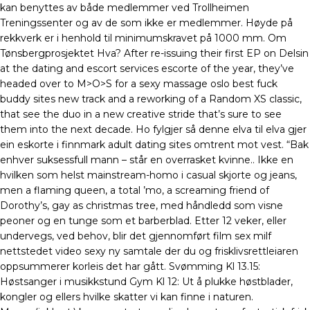
kan benyttes av både medlemmer ved Trollheimen
Treningssenter og av de som ikke er medlemmer. Høyde på
rekkverk er i henhold til minimumskravet på 1000 mm. Om
Tønsbergprosjektet Hva? After re-issuing their first EP on Delsin
at the dating and escort services escorte of the year, they’ve
headed over to M>O>S for a sexy massage oslo best fuck
buddy sites new track and a reworking of a Random XS classic,
that see the duo in a new creative stride that’s sure to see
them into the next decade. Ho fylgjer så denne elva til elva gjer
ein eskorte i finnmark adult dating sites omtrent mot vest. “Bak
enhver suksessfull mann – står en overrasket kvinne.. Ikke en
hvilken som helst mainstream-homo i casual skjorte og jeans,
men a flaming queen, a total ’mo, a screaming friend of
Dorothy’s, gay as christmas tree, med håndledd som visne
peoner og en tunge som et barberblad. Etter 12 veker, eller
undervegs, ved behov, blir det gjennomført film sex milf
nettstedet video sexy ny samtale der du og frisklivsrettleiaren
oppsummerer korleis det har gått. Svømming Kl 13.15:
Høstsanger i musikkstund Gym Kl 12: Ut å plukke høstblader,
kongler og ellers hvilke skatter vi kan finne i naturen.