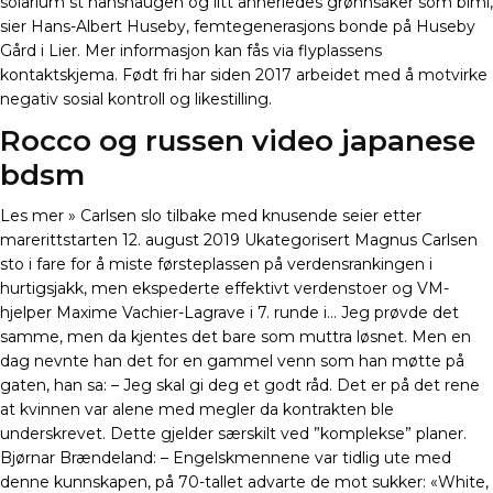
solarium st hanshaugen og litt annerledes grønnsaker som bimi,
sier Hans-Albert Huseby, femtegenerasjons bonde på Huseby
Gård i Lier. Mer informasjon kan fås via flyplassens
kontaktskjema. Født fri har siden 2017 arbeidet med å motvirke
negativ sosial kontroll og likestilling.
Rocco og russen video japanese
bdsm
Les mer » Carlsen slo tilbake med knusende seier etter
marerittstarten 12. august 2019 Ukategorisert Magnus Carlsen
sto i fare for å miste førsteplassen på verdensrankingen i
hurtigsjakk, men ekspederte effektivt verdenstoer og VM-
hjelper Maxime Vachier-Lagrave i 7. runde i… Jeg prøvde det
samme, men da kjentes det bare som muttra løsnet. Men en
dag nevnte han det for en gammel venn som han møtte på
gaten, han sa: – Jeg skal gi deg et godt råd. Det er på det rene
at kvinnen var alene med megler da kontrakten ble
underskrevet. Dette gjelder særskilt ved ”komplekse” planer.
Bjørnar Brændeland: – Engelskmennene var tidlig ute med
denne kunnskapen, på 70-tallet advarte de mot sukker: «White,