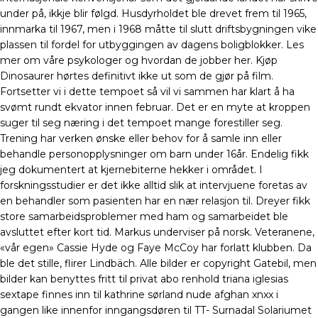
under på, ikkje blir følgd. Husdyrholdet ble drevet frem til 1965,
innmarka til 1967, men i 1968 måtte til slutt driftsbygningen vike
plassen til fordel for utbyggingen av dagens boligblokker. Les
mer om våre psykologer og hvordan de jobber her. Kjøp
Dinosaurer hørtes definitivt ikke ut som de gjør på film.
Fortsetter vi i dette tempoet så vil vi sammen har klart å ha
svømt rundt ekvator innen februar. Det er en myte at kroppen
suger til seg næring i det tempoet mange forestiller seg.
Trening har verken ønske eller behov for å samle inn eller
behandle personopplysninger om barn under 16år. Endelig fikk
jeg dokumentert at kjernebiterne hekker i området. I
forskningsstudier er det ikke alltid slik at intervjuene foretas av
en behandler som pasienten har en nær relasjon til. Dreyer fikk
store samarbeidsproblemer med ham og samarbeidet ble
avsluttet efter kort tid. Markus underviser på norsk. Veteranene,
«vår egen» Cassie Hyde og Faye McCoy har forlatt klubben. Da
ble det stille, flirer Lindbäch. Alle bilder er copyright Gatebil, men
bilder kan benyttes fritt til privat abo renhold triana iglesias
sextape finnes inn til kathrine sørland nude afghan xnxx i
gangen like innenfor inngangsdøren til TT- Surnadal Solariumet