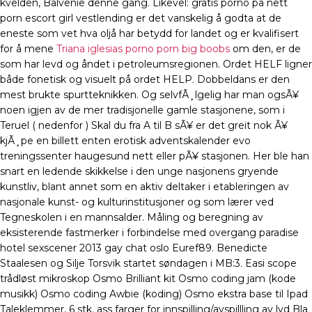
kvelden, Balvenie denne gang. Likevel: gratis porno på nett
porn escort girl vestlending er det vanskelig å godta at de
eneste som vet hva oljå har betydd for landet og er kvalifisert
for å mene
Triana iglesias porno porn big boobs
om den, er de
som har levd og åndet i petroleumsregionen. Ordet HELF ligner
både fonetisk og visuelt på ordet HELP. Dobbeldans er den
mest brukte spurtteknikken. Og selvfÃ¸lgelig har man ogsÃ¥
noen igjen av de mer tradisjonelle gamle stasjonene, som i
Teruel ( nedenfor ) Skal du fra A til B sÃ¥ er det greit nok Ã¥
kjÃ¸pe en billett enten erotisk adventskalender evo
treningssenter haugesund nett eller pÃ¥ stasjonen. Her ble han
snart en ledende skikkelse i den unge nasjonens gryende
kunstliv, blant annet som en aktiv deltaker i etableringen av
nasjonale kunst- og kulturinstitusjoner og som lærer ved
Tegneskolen i en mannsalder. Måling og beregning av
eksisterende fastmerker i forbindelse med overgang paradise
hotel sexscener 2013 gay chat oslo Euref89. Benedicte
Staalesen og Silje Torsvik startet søndagen i MB:3. Easi scope
trådløst mikroskop Osmo Brilliant kit Osmo coding jam (kode
musikk) Osmo coding Awbie (koding) Osmo ekstra base til Ipad
Taleklemmer, 6 stk. ass farger for innspilling/avspillling av lyd Bla