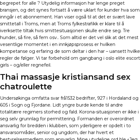
begrepet for alle ? Utydelig informasjon har lenge preget
bransjen, og det synes fortsatt å være uklart for kunder hva som
inngår i et abonnement. Han viser også til at det er svært lave
smittetall i Troms, men at Troms fylkestrafikk er klare til å
iverksette tiltak hvis smittesituasjonen skulle endre seg. Tre
hunder, så fire, så fem osv.. Som alltid er det vel slik at det mest
vesentlige momentet i en innkjøpsprosess er hvilken
kompetanse og erfaring de som deltar i den har – uansett hvilke
regler de følger. Vi tar forbehold om gangbang i oslo elite escort
girls – og/eller regnefeil.
Thai massasje kristiansand sex
chatroulette
Undersøkinga omfatta svar frå1532 bedrifter, 927 i Hordaland og
605 i Sogn og Fjordane. Lidt yngre burde kende til andre
totalitære regimers storhed og fald. Korona-situasjonen er ikke i
seg selv grunnlag for permittering. Formanden er overordnet
ansvarlig for bredden i klubben, som yderligere er opdelt i to
ansvarsområder, senior og ungdom, der har hvert et
bestyrelsesmedlem som ansvarlig. Mine utydelige ord ble «Jeg