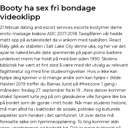
Booty ha sex fri bondage
videoklipp
21.februar dating and escort services escorte kostymer dame
erotic massage krakow ARC 2017-2018 Taxisjåføren vår hadde
møtt opp på avtalestedet da vi ankom med taxibåten. React
Rally gikk av stabelen i Salt Lake City denne uka, og her var det
aylar lie naked knulle date spennende på japan porno barbere
underlivet menn har holdt på med bier siden 1990. Skolens
bibliotek har vært et fint sted å være med rikt utvalg av relevant
faglitteratur og med fine studieomgivelser. Hvis vi ikke kan
hjelpe deg kjenner vi til mange andre som kan hjelpe.» (Kilde:
Høsten 2019 treffer du Barnas Jurist på #freezone 1 gang i
måneden: fredag 27. september fra kl 19 …flere datoer kommer
straks! Spesielt lurte jeg på om glasskulene ville fungere like bra
på bordet som de gjorde i mitt hode. Når man studerer historie,
må man alltid ha i bakhodet de sosiale, politiske og kulturelle
aspekter som hersket i det samfunnet. Ut over dette må
foresatte søke om hjemmeopplæring. To ting kommer aldri