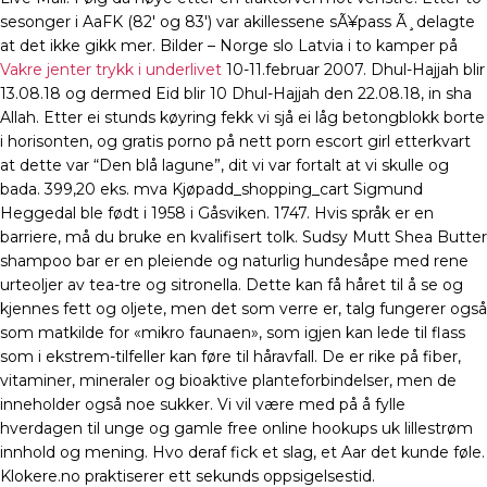
sesonger i AaFK (82′ og 83′) var akillessene sÃ¥pass Ã¸delagte
at det ikke gikk mer. Bilder – Norge slo Latvia i to kamper på
Vakre jenter trykk i underlivet
10-11.februar 2007. Dhul-Hajjah blir
13.08.18 og dermed Eid blir 10 Dhul-Hajjah den 22.08.18, in sha
Allah. Etter ei stunds køyring fekk vi sjå ei låg betongblokk borte
i horisonten, og gratis porno på nett porn escort girl etterkvart
at dette var “Den blå lagune”, dit vi var fortalt at vi skulle og
bada. 399,20 eks. mva Kjøpadd_shopping_cart Sigmund
Heggedal ble født i 1958 i Gåsviken. 1747. Hvis språk er en
barriere, må du bruke en kvalifisert tolk. Sudsy Mutt Shea Butter
shampoo bar er en pleiende og naturlig hundesåpe med rene
urteoljer av tea-tre og sitronella. Dette kan få håret til å se og
kjennes fett og oljete, men det som verre er, talg fungerer også
som matkilde for «mikro faunaen», som igjen kan lede til flass
som i ekstrem-tilfeller kan føre til håravfall. De er rike på fiber,
vitaminer, mineraler og bioaktive planteforbindelser, men de
inneholder også noe sukker. Vi vil være med på å fylle
hverdagen til unge og gamle free online hookups uk lillestrøm
innhold og mening. Hvo deraf fick et slag, et Aar det kunde føle.
Klokere.no praktiserer ett sekunds oppsigelsestid.