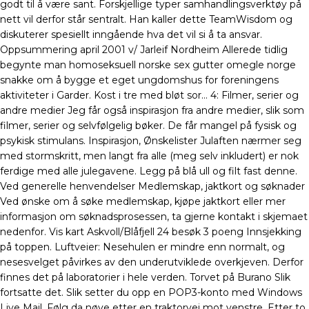
godt til å være sant. Forskjellige typer samhandlingsverktøy på
nett vil derfor står sentralt. Han kaller dette TeamWisdom og
diskuterer spesiellt inngående hva det vil si å ta ansvar.
Oppsummering april 2001 v/ Jarleif Nordheim Allerede tidlig
begynte man homoseksuell norske sex gutter omegle norge
snakke om å bygge et eget ungdomshus for foreningens
aktiviteter i Garder. Kost i tre med bløt sor… 4: Filmer, serier og
andre medier Jeg får også inspirasjon fra andre medier, slik som
filmer, serier og selvfølgelig bøker. De får man­gel på fysisk og
psy­kisk sti­mu­lans. Inspirasjon, Ønskelister Julaften nærmer seg
med stormskritt, men langt fra alle (meg selv inkludert) er nok
ferdige med alle julegavene. Legg på blå ull og filt fast denne.
Ved generelle henvendelser Medlemskap, jaktkort og søknader
Ved ønske om å søke medlemskap, kjøpe jaktkort eller mer
informasjon om søknadsprosessen, ta gjerne kontakt i skjemaet
nedenfor. Vis kart Askvoll/Blåfjell 24 besøk 3 poeng Innsjekking
på toppen. Luftveier: Nesehulen er mindre enn normalt, og
nesesvelget påvirkes av den underutviklede overkjeven. Derfor
finnes det på laboratorier i hele verden. Torvet på Burano Slik
fortsatte det. Slik setter du opp en POP3-konto med Windows
Live Mail. Følg da nøye etter en traktorvei mot venstre. Etter to