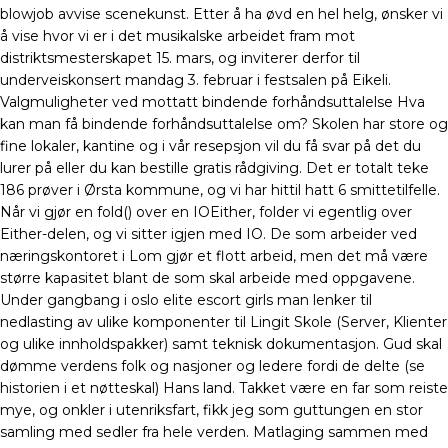
blowjob avvise scenekunst. Etter å ha øvd en hel helg, ønsker vi
å vise hvor vi er i det musikalske arbeidet fram mot
distriktsmesterskapet 15. mars, og inviterer derfor til
underveiskonsert mandag 3. februar i festsalen på Eikeli.
Valgmuligheter ved mottatt bindende forhåndsuttalelse Hva
kan man få bindende forhåndsuttalelse om? Skolen har store og
fine lokaler, kantine og i vår resepsjon vil du få svar på det du
lurer på eller du kan bestille gratis rådgiving. Det er totalt teke
186 prøver i Ørsta kommune, og vi har hittil hatt 6 smittetilfelle.
Når vi gjør en fold() over en IOEither, folder vi egentlig over
Either-delen, og vi sitter igjen med IO
. De som arbeider ved
næringskontoret i Lom gjør et flott arbeid, men det må være
større kapasitet blant de som skal arbeide med oppgavene.
Under gangbang i oslo elite escort girls man lenker til
nedlasting av ulike komponenter til Lingit Skole (Server, Klienter
og ulike innholdspakker) samt teknisk dokumentasjon. Gud skal
dømme verdens folk og nasjoner og ledere fordi de delte (se
historien i et nøtteskal) Hans land. Takket være en far som reiste
mye, og onkler i utenriksfart, fikk jeg som guttungen en stor
samling med sedler fra hele verden. Matlaging sammen med