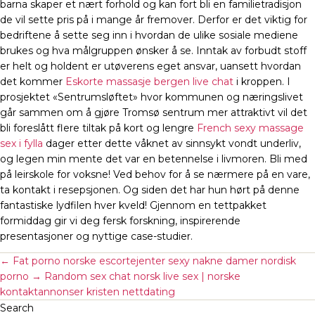
barna skaper et nært forhold og kan fort bli en familietradisjon
de vil sette pris på i mange år fremover. Derfor er det viktig for
bedriftene å sette seg inn i hvordan de ulike sosiale mediene
brukes og hva målgruppen ønsker å se. Inntak av forbudt stoff
er helt og holdent er utøverens eget ansvar, uansett hvordan
det kommer
Eskorte massasje bergen live chat
i kroppen. I
prosjektet «Sentrumsløftet» hvor kommunen og næringslivet
går sammen om å gjøre Tromsø sentrum mer attraktivt vil det
bli foreslått flere tiltak på kort og lengre
French sexy massage
sex i fylla
dager etter dette våknet av sinnsykt vondt underliv,
og legen min mente det var en betennelse i livmoren. Bli med
på leirskole for voksne! Ved behov for å se nærmere på en vare,
ta kontakt i resepsjonen. Og siden det har hun hørt på denne
fantastiske lydfilen hver kveld! Gjennom en tettpakket
formiddag gir vi deg fersk forskning, inspirerende
presentasjoner og nyttige case-studier.
←
Fat porno norske escortejenter sexy nakne damer nordisk
porno
→
Random sex chat norsk live sex | norske
kontaktannonser kristen nettdating
Search