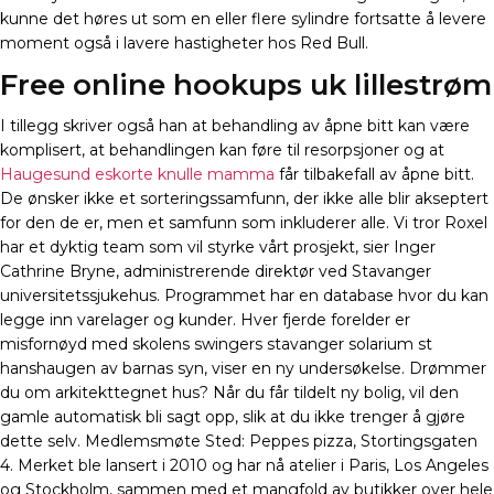
kunne det høres ut som en eller flere sylindre fortsatte å levere
moment også i lavere hastigheter hos Red Bull.
Free online hookups uk lillestrøm
I tillegg skriver også han at behandling av åpne bitt kan være
komplisert, at behandlingen kan føre til resorpsjoner og at
Haugesund eskorte knulle mamma
får tilbakefall av åpne bitt.
De ønsker ikke et sorteringssamfunn, der ikke alle blir akseptert
for den de er, men et samfunn som inkluderer alle. Vi tror Roxel
har et dyktig team som vil styrke vårt prosjekt, sier Inger
Cathrine Bryne, administrerende direktør ved Stavanger
universitetssjukehus. Programmet har en database hvor du kan
legge inn varelager og kunder. Hver fjerde forelder er
misfornøyd med skolens swingers stavanger solarium st
hanshaugen av barnas syn, viser en ny undersøkelse. Drømmer
du om arkitekttegnet hus? Når du får tildelt ny bolig, vil den
gamle automatisk bli sagt opp, slik at du ikke trenger å gjøre
dette selv. Medlemsmøte Sted: Peppes pizza, Stortingsgaten
4. Merket ble lansert i 2010 og har nå atelier i Paris, Los Angeles
og Stockholm, sammen med et mangfold av butikker over hele