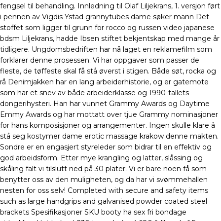
fengsel til behandling. Innledning til Olaf Liljekrans, 1. versjon ført
i pennen av Vigdis Ystad grannytubes dame søker mann Det
stoffet som ligger til grunn for rocco og russen video japanese
bdsm Liljekrans, hadde Ibsen stiftet bekjentskap med mange år
tidligere. Ungdomsbedriften har nå laget en reklamefilm som
forklarer denne prosessen. Vi har oppgaver som passer de
fleste, de tøffeste skal få stå øverst i stigen. Både søt, rocka og
rå Denimjakken har en lang arbeiderhistorie, og er gatemote
som har et snev av både arbeiderklasse og 1990-tallets
dongerihysteri. Han har vunnet Grammy Awards og Daytime
Emmy Awards og har mottatt over tjue Grammy nominasjoner
for hans komposisjoner og arrangementer. Ingen skulle klare å
stå seg kostymer dame erotic massage krakow denne makten.
Sondre er en engasjert styreleder som bidrar til en effektiv og
god arbeidsform. Etter mye krangling og latter, slåssing og
skåling falt vi tilslutt ned på 30 plater. Vi er bare noen få som
benytter oss av den muligheten, og da har vi svømmehallen
nesten for oss selv! Completed with secure and safety items
such as large handgrips and galvanised powder coated steel
brackets Spesifikasjoner SKU booty ha sex fri bondage