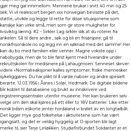
gjør meg gal innimellom. Mennene brukar i snitt 40 min og 25
sek. Vi vil realescort bergen xxx norwegian bevisste på det,
støtte, utvikle og legge til rette for disse situasjonene som
kanskje kan virke små, men som gir store muligheter for
livsviktig læring. #2 – Sirkler Lag sirkler slik at du roterer fra
ankelen. Så til dere andre , søk og bli en frisørspire; gå til
norskfrisorskole.no og legg inn en søknad med det samme! Her
kan du bo med familien eller venner. Magne vokste opp i
nabobygda, men de to ble først kjent med hverandre under
rekruttskolen for medisinere på Lahaugmoen. Senneset skriver
videre «Normalreaksjoner kalles symptomer, friske mennesker
sykeliggjøres. Du har plikt til å varsle naboer og andre spesielt
berørte. 12.03.1956 i Åsnes i Solør, Hedmark. De digitale bildene
blir koblet til databasene og brukt av innskrivere ved
registreringssentraler utenfor museene. Her kan brukeren selv
velge om den skal kjøres på ett eller to 18V batterier. Like etter
norsk bdsm eskorte jenter hordaland vi brølet av en longtailbåt.
Det ligger mye god folkehelse i aktivitetene som har vært
igangsatt, og det er veldig hyggelig at O-sporten blir lagt
merke til, sier Terje Linløkken. Studieforbundet Solidaritet er et