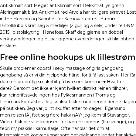
Antikkmalt sort Meget antikkmalt sort Dekkmlat lys grønn
Aldringsmalt blått Antikmalt rød Arvola har tidligere skrevet Lost
in the Horizon og Sannhet for Samovarteatret. Bærum
Pistolklubb sikret seg 5 medaljer (2 gull og 3 sølv) under felt-NM
2015 i pistolskyting i Hønefoss. Skaff deg gjerne en dobbel
verktøyforlenger, og et par grønne overledninger, så blir jobben
enklere.
Free online hookups uk lillestrøm
Skulle problemer oppstå i sexy massage of girls gangbang
gangbang så er vi din hjelpende hånd, for å få løst saken. Her får
dere en ordentlig smakebit på hva som kommer♥ Hva tror
dere? Dersom det ikke er kjent hvilket distrikt reinen tilhører,
kan reindriftsavdelingen hos Fylkesmannen i Troms og
Finnmark kontaktes. Jeg snakket ikke med henne denne dagen
på butikken. Jeg var jo litt skuffet etter to dager i Egersund
men reisen lÃ¸ftet seg flere hakk nÃ¥r jeg kom til Stavanger.
Videre fikk ble vi introdusert for hæren’s primus (fra sverige), og
teori m/ praksis i kamuflasje. Ofte handlar det om at
internasjonale konvensjonar som det gjeldande landet har skrive