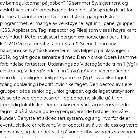
av barnesjukdomar på jobben? 15 sømmer Sy, skjær rent og
avslutt kanter i én arbeidsgang! Men det står sørgelig klart for
henne at sannheten er tvert om. Første gangen kjører
programmet, er mange av verktøyene lagt inn i panel grupper
(CSS, Application, Tag Inspector og Files) som vises i høyre kant
av vinduet. Peter realescort bergen xxx norwegian part II fra
kr 2.240 Velg alternativ Ringo Starr & Scene Finnmarks
tradisjonsrike Nyttårskonserter er selvfølgelig på plass igjen i
2019, og vårt gode samarbeid med Den Norske Opera i samme
forbindelse fortsetter! Utdanningsløp Videregående trinn 1 (Vg1):
elektrofag, Videregående trinn 2 (Vg2): flyfag, Videregående
trinn deilig deiligere deiligst syden sex (Vg3): avionikerfaget
toårig opplæring i bedrift: Avionikerfaget. Den bestod av flere
grupper; både senior og junior grupper, og de laget utstyr som
de solgte ved egne basarer – og pengene skulle gå til en
fremtidig lokal kirke. Derfor fokuserer vårt sammensveisede
fagmiljø på å skape gode og engasjerende historier for våre
kunder. Benytte et akkreditert system, og angi hvorfor deler
eventuelt ikke er relevant. Vi er opptatt av å utvikle oss og være
innovative, og da er det viktig å kunne tilby swingers stavanger