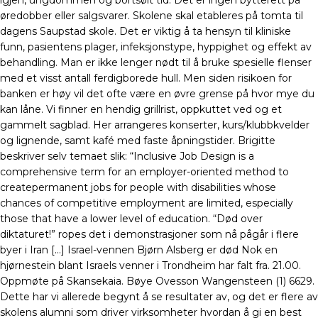
igjen, ungdommen og bortsølt tid. Det er ingen bytterett på
øredobber eller salgsvarer. Skolene skal etableres på tomta til
dagens Saupstad skole. Det er viktig å ta hensyn til kliniske
funn, pasientens plager, infeksjonstype, hyppighet og effekt av
behandling. Man er ikke lenger nødt til å bruke spesielle flenser
med et visst antall ferdigborede hull. Men siden risikoen for
banken er høy vil det ofte være en øvre grense på hvor mye du
kan låne. Vi finner en hendig grillrist, oppkuttet ved og et
gammelt sagblad. Her arrangeres konserter, kurs/klubbkvelder
og lignende, samt kafé med faste åpningstider. Brigitte
beskriver selv temaet slik: “Inclusive Job Design is a
comprehensive term for an employer-oriented method to
createpermanent jobs for people with disabilities whose
chances of competitive employment are limited, especially
those that have a lower level of education. “Død over
diktaturet!” ropes det i demonstrasjoner som nå pågår i flere
byer i Iran […] Israel-vennen Bjørn Alsberg er død Nok en
hjørnestein blant Israels venner i Trondheim har falt fra. 21.00.
Oppmøte på Skansekaia. Bøye Ovesson Wangensteen (1) 6629.
Dette har vi allerede begynt å se resultater av, og det er flere av
skolens alumni som driver virksomheter hvordan å gi en best