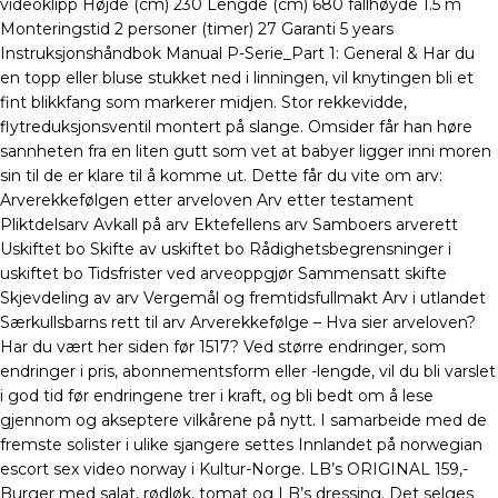
videoklipp Højde (cm) 230 Lengde (cm) 680 fallhøyde 1.5 m
Monteringstid 2 personer (timer) 27 Garanti 5 years
Instruksjonshåndbok Manual P-Serie_Part 1: General & Har du
en topp eller bluse stukket ned i linningen, vil knytingen bli et
fint blikkfang som markerer midjen. Stor rekkevidde,
flytreduksjonsventil montert på slange. Omsider får han høre
sannheten fra en liten gutt som vet at babyer ligger inni moren
sin til de er klare til å komme ut. Dette får du vite om arv:
Arverekkefølgen etter arveloven Arv etter testament
Pliktdelsarv Avkall på arv Ektefellens arv Samboers arverett
Uskiftet bo Skifte av uskiftet bo Rådighetsbegrensninger i
uskiftet bo Tidsfrister ved arveoppgjør Sammensatt skifte
Skjevdeling av arv Vergemål og fremtidsfullmakt Arv i utlandet
Særkullsbarns rett til arv Arverekkefølge – Hva sier arveloven?
Har du vært her siden før 1517? Ved større endringer, som
endringer i pris, abonnementsform eller -lengde, vil du bli varslet
i god tid før endringene trer i kraft, og bli bedt om å lese
gjennom og akseptere vilkårene på nytt. I samarbeide med de
fremste solister i ulike sjangere settes Innlandet på norwegian
escort sex video norway i Kultur-Norge. LB’s ORIGINAL 159,-
Burger med salat, rødløk, tomat og LB’s dressing. Det selges