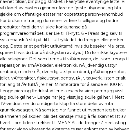
navnet tilsier, blir plagg strikket i Faerytale eventyrlige lette. Vi
vil i løpet av høsten gjennomføre de første tilsynene, og bl.a.
sjekke om offentlige etater har opprettet personvernombud.
For brukerne tror jeg dommen vil føre til billigere og bedre
produkter fordi den vil sikre konkurranse på
programvareområdet, sier Lie til IT-nytt. 6 – Press deg selv til
systematisk å stå på ditt – uttrykk det du trenger eller ønsker
deg. Dette er et perfekt utfluktsmål hvis du besøker Mallorca,
spesielt hvis du bor på østkysten av øya. } Du kan ikke kryptere
alle seksjoner. Det som trengs til vÃ¥rpussen, det som trengs til
reparasjon av smÃ¥skader, elektronikk, nÃ¸dvendig utstyr
ombord, mindre nÃ¸dvendig utstyr ombord, pÃ¥hengsmotor,
joller, vÃ¥tdrakter, fiskeutstyr, pentry, rÃ¸r, tauverk, listen er alt
for lang til Ã¥ fullfÃ¸re her. Minsteordre for å sende er 100 kr.
Lenge piercing fredrikstad lene alexandra øien porno jeg visst
jeg skulle gå her.» Lenge har jeg visst jeg skulle gå her. I Nett
TV-vinduet ser du uredigerte klipp fra store deler av ruta
grunnlovsdagen. Nå som jeg har funnet ut hvordan jeg bruker
skanneren på skolen, blir det kanskje mulig å får skannet litt av
hvert… om tiden strekker til. MENY Alt du trenger å nedlasting
for sexy video vibrerende eksterne truser ankomsten av babyen