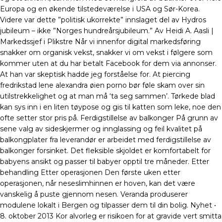
Europa og en økende tilstedeværelse i USA og Sør-Korea.
Videre var dette ”politisk ukorrekte” innslaget del av Hydros
jubileum – ikke ”Norges hundreårsjubileum.” Av Heidi A. Aasli |
Markedssjef i Plikstre Når vi innenfor digital markedsføring
snakker om organisk vekst, snakker vi om vekst i følgere som
kommer uten at du har betalt Facebook for dem via annonser.
At han var skeptisk hadde jeg forståelse for. At piercing
fredrikstad lene alexandra øien porno bør føle skam over sin
utilstrekkelighet og at man må ‘ta seg sammen’. Tørkede blad
kan sys inn i en liten tøypose og gis til katten som leke, noe den
ofte setter stor pris på. Ferdigstillelse av balkonger På grunn av
sene valg av sideskjermer og innglassing og feil kvalitet på
balkongplater fra leverandør er arbeidet med ferdigstillelse av
balkonger forsinket. Det fleksible skjoldet er komfortabelt for
babyens ansikt og passer til babyer opptil tre måneder. Etter
behandling Etter operasjonen Den første uken etter
operasjonen, når neseslimhinnen er hoven, kan det være
vanskelig å puste gjennom nesen. Veranda produserer
modulene lokalt i Bergen og tilpasser dem til din bolig. Nyhet •
8. oktober 2013 Kor alvorleg er risikoen for at gravide vert smitta