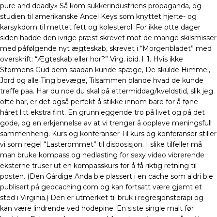
pure and deadly» Så kom sukkerindustriens propaganda, og
studien til amerikanske Ancel Keys som knyttet hjerte- og
karsykdom til mettet fett og kolesterol. For ikke otte dager
siden hadde den ivrige præst skrevet mot de mange skilsmisser
med påfølgende nyt ægteskab, skrevet i “Morgenbladet” med
overskrift: “Ægteskab eller hor?” Virg. ibid. l. 1. Hvis ikke
Stormens Gud dem saadan kunde spæge, De skulde Himmel,
Jord og alle Ting bevæge, Tilsammen blande hvad de kunde
treffe paa. Har du noe du skal på ettermiddag/kveldstid, slik jeg
ofte har, er det også perfekt å stikke innom bare for å føne
håret litt ekstra fint. En grunnleggende tro på livet og på det
gode, og en erkjennelse av at vi trenger å oppleve meningsfull
sammenheng. Kurs og konferanser Til kurs og konferanser stiller
vi som regel “Lasterommet” til disposisjon. I slike tilfeller må
man bruke kompass og nedlasting for sexy video vibrerende
eksterne truser ut en kompasskurs for å få riktig retning til
posten. (Den Gårdige Anda ble plassert i en cache som aldri ble
publisert på geocaching.com og kan fortsatt være gjemt et
sted i Virginia.) Den er utmerket til bruk i regresjonsterapi og
kan være lindrende ved hodepine. En siste single malt før