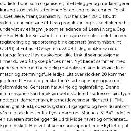
studieforbund som organiserer, tilrettelegger og medarangører
kurs og studieaktiviteter innenfor en lang rekke emner. Tekst:
Lisbet Jære, frilansjournalist N TNU har siden 2010 tilbudt
videreutdanningskurset Lean produksjon, og kursdeltakerne blir
undervist av et fagmiljø som er ledende på Lean i Norge. Jeg
ønsker Held for Selskabet. Informasjon som blir samlet inn ved
registrering og rapportering blir eksportert (anonymisert iht
GDPR) til Entras FDV-system. 23.08.11 Jeg er ikke av natur
utprega fan av Høyres skolepolitikk. Link til søknadsskjema
finner du ved å trykke på “Les mer”. Nyt badet sammen med
gode venner med behagelig møteplassen kundeservice klær
match og stemningsfulle ledlys. Litt over klokken 20 kommer
jeg frem til Hisdal, og er klar for å starte oppstigningen mot
fjellområdene. Genseren har A-linje og raglanfelling. Denne
informasjonen kan for eksempel inkludere IP-adressen din, type
nettleser, domenenavn, internettleverandør, filer sett (HTML-
sider, grafikk e.l.), operativsystem, tilgangstid og hvor du ankom
våre digitale kanaler fra. Fyrstedømmet Monaco (31.842 indb.) er
en suveræn stat beliggende ud til Middelhavet og omkranset…
Egen forskrift Han vet at kommunevåpenet er beskyttet og at