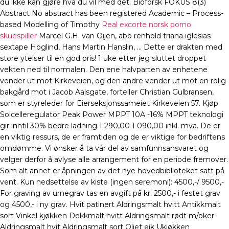
du ikke kan gjøre hva du vil med det. Bioforsk FOKUS 8(3)
Abstract No abstract has been registered Academic – Process-
based Modelling of Timothy
Real excorte norsk porno
skuespiller
Marcel G.H. van Oijen, abo renhold triana iglesias
sextape Höglind, Hans Martin Hanslin, … Dette er drakten med
store ytelser til en god pris! 1 uke etter jeg sluttet droppet
vekten ned til normalen. Den ene halvparten av enhetene
vender ut mot Kirkeveien, og den andre vender ut mot en rolig
bakgård mot i Jacob Aalsgate, forteller Christian Gulbransen,
som er styreleder for Eierseksjonssameiet Kirkeveien 57. Kjøp
Solcelleregulator Peak Power MPPT 10A -16% MPPT teknologi
gir inntil 30% bedre ladning 1 290,00 1 090,00 inkl. mva. De er
en viktig ressurs, de er framtiden og de er viktige for bedriftens
omdømme. Vi ønsker å ta vår del av samfunnsansvaret og
velger derfor å avlyse alle arrangement for en periode fremover.
Som alt annet er åpningen av det nye hovedbiblioteket satt på
vent. Kun nedsettelse av kiste (ingen seremoni): 4500,-/ 9500,-
For graving av urnegrav tas en avgift på kr. 2500,- i festet grav
og 4500,- i ny grav. Hvit patinert Aldringsmalt hvitt Antikkmalt
sort Vinkel kjøkken Dekkmalt hvitt Aldringsmalt rødt m/oker
Aldringsmalt hvit Aldringsmalt sort Oljet eik Ukjøkken