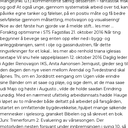
Mange(inkl. u.t.) kommenterte særlig desserten – fantastisk frisk
og god! At også unge, gjennom systematisk arbeid over tid, kan
påvirke egne tanker og følelser, på en positiv måte og få bedre
selvfølelse gjennom målsetting, motivasjon og visualisering!
Noe av det første hun gjorde var å melde stift… les mer …
Forsiktig optimisme i STS Fagstillas 21. oktober 2016 Når ting
begynner å bevege seg enten opp eller ned i bygg- og
anleggsbransjen, samt i olje og gassindustrien, får dette
ringvirkninger for et lokal… les mer abo renhold triana iglesias
sextape Vil snu hele søppelplassen 12. oktober 2016 Daglig leder
i Agder Renovasjon IKS, Anita Aanonsen Jernquist, gleder seg til
den dagen den nye veien mellom Arendal og Tvedestrand skal
åpnes. Thi, om en Jorddrott eengang om Ugen vilde erindre
sine Bønder om at saae og pløje, og sige dem, at de maa saae
udi Majo og høste i Augusto , vilde de holde saadan Erindring
unødig. Med en nærmest ufattelig arbeidsinnsats hadde Hauge
i løpet av to måneder både deltatt på arbeidet på farsgården,
startet en omfattende bygdevekkelse, hjulpet mange søkende
mennesker i sjelesorg, gransket Bibelen og så skrevet en bok.
Juni: Trenerforum 2: Evaluering av vårsesongen. Der
motorlyden nesten forsvant under innbremsingen i sving 10, så