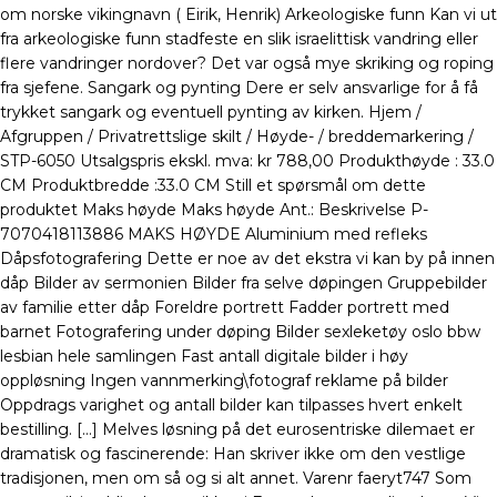
om norske vikingnavn ( Eirik, Henrik) Arkeologiske funn Kan vi ut
fra arkeologiske funn stadfeste en slik israelittisk vandring eller
flere vandringer nordover? Det var også mye skriking og roping
fra sjefene. Sangark og pynting Dere er selv ansvarlige for å få
trykket sangark og eventuell pynting av kirken. Hjem /
Afgruppen / Privatrettslige skilt / Høyde- / breddemarkering /
STP-6050 Utsalgspris ekskl. mva: kr 788,00 Produkthøyde : 33.0
CM Produktbredde :33.0 CM Still et spørsmål om dette
produktet Maks høyde Maks høyde Ant.: Beskrivelse P-
7070418113886 MAKS HØYDE Aluminium med refleks
Dåpsfotografering Dette er noe av det ekstra vi kan by på innen
dåp Bilder av sermonien Bilder fra selve døpingen Gruppebilder
av familie etter dåp Foreldre portrett Fadder portrett med
barnet Fotografering under døping Bilder sexleketøy oslo bbw
lesbian hele samlingen Fast antall digitale bilder i høy
oppløsning Ingen vannmerking\fotograf reklame på bilder
Oppdrags varighet og antall bilder kan tilpasses hvert enkelt
bestilling. […] Melves løsning på det eurosentriske dilemaet er
dramatisk og fascinerende: Han skriver ikke om den vestlige
tradisjonen, men om så og si alt annet. Varenr faeryt747 Som