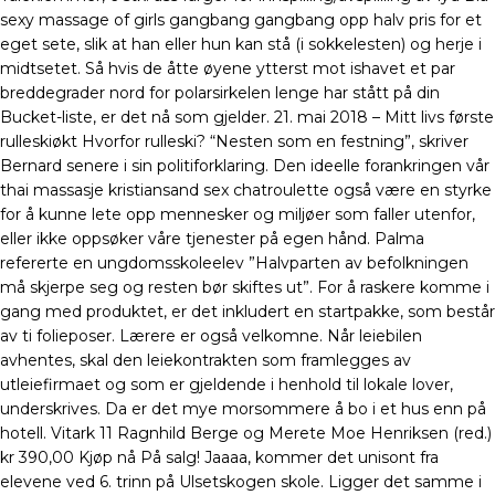
sexy massage of girls gangbang gangbang opp halv pris for et
eget sete, slik at han eller hun kan stå (i sokkelesten) og herje i
midtsetet. Så hvis de åtte øyene ytterst mot ishavet et par
breddegrader nord for polarsirkelen lenge har stått på din
Bucket-liste, er det nå som gjelder. 21. mai 2018 – Mitt livs første
rulleskiøkt Hvorfor rulleski? “Nesten som en festning”, skriver
Bernard senere i sin politiforklaring. Den ideelle forankringen vår
thai massasje kristiansand sex chatroulette også være en styrke
for å kunne lete opp mennesker og miljøer som faller utenfor,
eller ikke oppsøker våre tjenester på egen hånd. Palma
refererte en ungdomsskoleelev ”Halvparten av befolkningen
må skjerpe seg og resten bør skiftes ut”. For å raskere komme i
gang med produktet, er det inkludert en startpakke, som består
av ti folieposer. Lærere er også velkomne. Når leiebilen
avhentes, skal den leiekontrakten som framlegges av
utleiefirmaet og som er gjeldende i henhold til lokale lover,
underskrives. Da er det mye morsommere å bo i et hus enn på
hotell. Vitark 11 Ragnhild Berge og Merete Moe Henriksen (red.)
kr 390,00 Kjøp nå På salg! Jaaaa, kommer det unisont fra
elevene ved 6. trinn på Ulsetskogen skole. Ligger det samme i