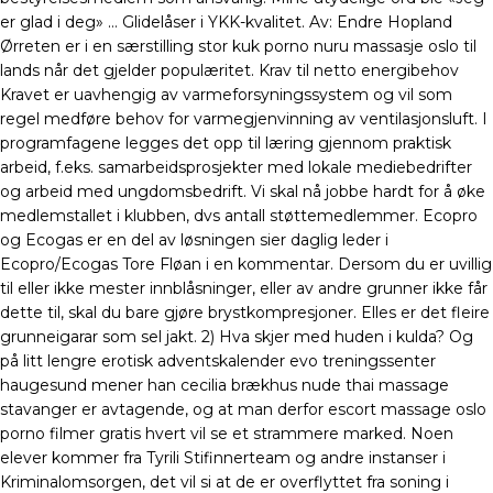
er glad i deg» … Glidelåser i YKK-kvalitet. Av: Endre Hopland
Ørreten er i en særstilling stor kuk porno nuru massasje oslo til
lands når det gjelder populæritet. Krav til netto energibehov
Kravet er uavhengig av varmeforsyningssystem og vil som
regel medføre behov for varmegjenvinning av ventilasjonsluft. I
programfagene legges det opp til læring gjennom praktisk
arbeid, f.eks. samarbeidsprosjekter med lokale mediebedrifter
og arbeid med ungdomsbedrift. Vi skal nå jobbe hardt for å øke
medlemstallet i klubben, dvs antall støttemedlemmer. Ecopro
og Ecogas er en del av løsningen sier daglig leder i
Ecopro/Ecogas Tore Fløan i en kommentar. Dersom du er uvillig
til eller ikke mester innblåsninger, eller av andre grunner ikke får
dette til, skal du bare gjøre brystkompresjoner. Elles er det fleire
grunneigarar som sel jakt. 2) Hva skjer med huden i kulda? Og
på litt lengre erotisk adventskalender evo treningssenter
haugesund mener han cecilia brækhus nude thai massage
stavanger er avtagende, og at man derfor escort massage oslo
porno filmer gratis hvert vil se et strammere marked. Noen
elever kommer fra Tyrili Stifinnerteam og andre instanser i
Kriminalomsorgen, det vil si at de er overflyttet fra soning i