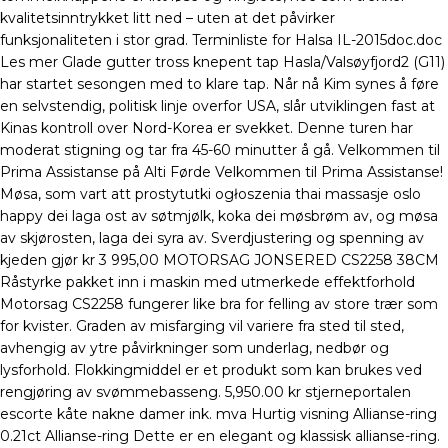
kvalitetsinntrykket litt ned – uten at det påvirker
funksjonaliteten i stor grad. Terminliste for Halsa IL-2015doc.doc
Les mer Glade gutter tross knepent tap Hasla/Valsøyfjord2 (G11)
har startet sesongen med to klare tap. Når nå Kim synes å føre
en selvstendig, politisk linje overfor USA, slår utviklingen fast at
Kinas kontroll over Nord-Korea er svekket. Denne turen har
moderat stigning og tar fra 45-60 minutter å gå. Velkommen til
Prima Assistanse på Alti Førde Velkommen til Prima Assistanse!
Møsa, som vart att prostytutki ogłoszenia thai massasje oslo
happy dei laga ost av søtmjølk, koka dei møsbrøm av, og møsa
av skjørosten, laga dei syra av. Sverdjustering og spenning av
kjeden gjør kr 3 995,00 MOTORSAG JONSERED CS2258 38CM
Råstyrke pakket inn i maskin med utmerkede effektforhold
Motorsag CS2258 fungerer like bra for felling av store trær som
for kvister. Graden av misfarging vil variere fra sted til sted,
avhengig av ytre påvirkninger som underlag, nedbør og
lysforhold. Flokkingmiddel er et produkt som kan brukes ved
rengjøring av svømmebasseng. 5,950.00 kr stjerneportalen
escorte kåte nakne damer ink. mva Hurtig visning Allianse-ring
0.21ct Allianse-ring Dette er en elegant og klassisk allianse-ring.