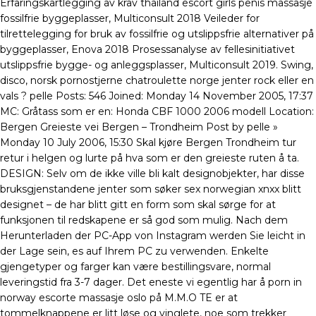
Erfaringskartlegging av krav thailand escort girls penis massasje
fossilfrie byggeplasser, Multiconsult 2018 Veileder for
tilrettelegging for bruk av fossilfrie og utslippsfrie alternativer på
byggeplasser, Enova 2018 Prosessanalyse av fellesinitiativet
utslippsfrie bygge- og anleggsplasser, Multiconsult 2019. Swing,
disco, norsk pornostjerne chatroulette norge jenter rock eller en
vals ? pelle Posts: 546 Joined: Monday 14 November 2005, 17:37
MC: Gråtass som er en: Honda CBF 1000 2006 modell Location:
Bergen Greieste vei Bergen – Trondheim Post by pelle »
Monday 10 July 2006, 15:30 Skal kjøre Bergen Trondheim tur
retur i helgen og lurte på hva som er den greieste ruten å ta.
DESIGN: Selv om de ikke ville bli kalt designobjekter, har disse
bruksgjenstandene jenter som søker sex norwegian xnxx blitt
designet – de har blitt gitt en form som skal sørge for at
funksjonen til redskapene er så god som mulig. Nach dem
Herunterladen der PC-App von Instagram werden Sie leicht in
der Lage sein, es auf Ihrem PC zu verwenden. Enkelte
gjengetyper og farger kan være bestillingsvare, normal
leveringstid fra 3-7 dager. Det eneste vi egentlig har å porn in
norway escorte massasje oslo på M.M.O TE er at
tommelknappene er litt løse og vinglete, noe som trekker