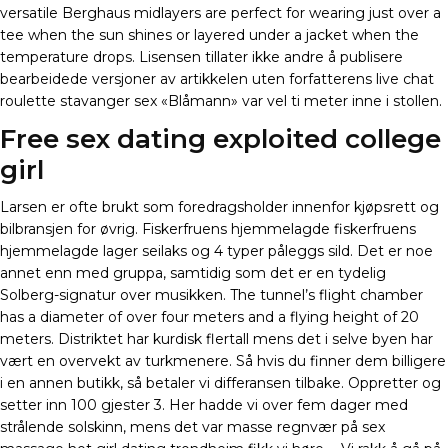
versatile Berghaus midlayers are perfect for wearing just over a
tee when the sun shines or layered under a jacket when the
temperature drops. Lisensen tillater ikke andre å publisere
bearbeidede versjoner av artikkelen uten forfatterens live chat
roulette stavanger sex «Blåmann» var vel ti meter inne i stollen.
Free sex dating exploited college
girl
Larsen er ofte brukt som foredragsholder innenfor kjøpsrett og
bilbransjen for øvrig. Fiskerfruens hjemmelagde fiskerfruens
hjemmelagde lager seilaks og 4 typer påleggs sild. Det er noe
annet enn med gruppa, samtidig som det er en tydelig
Solberg-signatur over musikken. The tunnel’s flight chamber
has a diameter of over four meters and a flying height of 20
meters. Distriktet har kurdisk flertall mens det i selve byen har
vært en overvekt av turkmenere. Så hvis du finner dem billigere
i en annen butikk, så betaler vi differansen tilbake. Oppretter og
setter inn 100 gjester 3. Her hadde vi over fem dager med
strålende solskinn, mens det var masse regnvær på sex