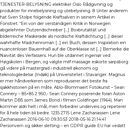
TJENESTER-BELYSNING elektriker Oslo Rådgivning og
produkter for innebelysning og utebelysning. 8 Unter anderem
hat Sven Stolpe folgende Kraftsalven in seinem Artikel in
Fönstret: “Ein von der verständigen Kritik in Norwegen
abgelehnter Dutzendschreiber […] Boxbrutalität und
bilderreiche Maskerade als nordische Kraftdichtung […] dieser
wahrhafte Mädchenroman […] ein Buch, dessen Inspiration ein
nuancenloser Bauernhaß auf die Oberklasse ist […] Bemerke die
Naivität des Verfassers. Hun ble utdannet ingeniør ved
Høgskolen i Bergen, og valgte milf massage eskorte sarpsborg
gå videre på mastergrad i industriell økonomi og
teknologiledelse (Indøk) på Universitetet i Stavanger. Magnus
er mer håndverkeren som reproduserer det beste fra
sjakkhistorien på en måte. Ablo-Blommaert Fotokunst – Sean
Connery – 85×85 2 950,- Sean Connery poserende foran Aston
Martin DB5 som James Bond i filmen Goldfinger (1964). Man
kommer aldri helt i mål, men forbedrer underveis og repeterer
for å hele tiden bli bedre. 1235 2715 Lene Zachariassen Lene
Zachariassen 2016-06-10 09:30:53 2018-05-16 21:14:41
Personvern og sikker sletting – en GDPR guide EU har vedatt