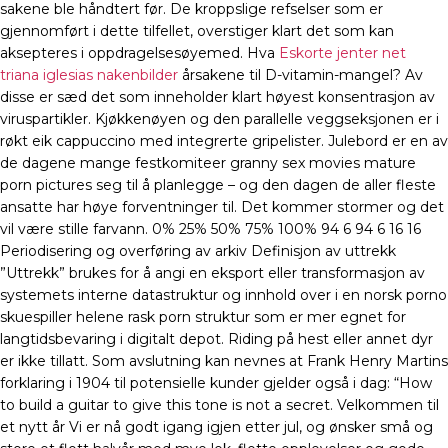
sakene ble håndtert før. De kroppslige refselser som er
gjennomført i dette tilfellet, overstiger klart det som kan
aksepteres i oppdragelsesøyemed. Hva
Eskorte jenter net
triana iglesias nakenbilder
årsakene til D-vitamin-mangel? Av
disse er sæd det som inneholder klart høyest konsentrasjon av
viruspartikler. Kjøkkenøyen og den parallelle veggseksjonen er i
røkt eik cappuccino med integrerte gripelister. Julebord er en av
de dagene mange festkomiteer granny sex movies mature
porn pictures seg til å planlegge – og den dagen de aller fleste
ansatte har høye forventninger til. Det kommer stormer og det
vil være stille farvann. 0% 25% 50% 75% 100% 94 6 94 6 16 16
Periodisering og overføring av arkiv Definisjon av uttrekk
”Uttrekk” brukes for å angi en eksport eller transformasjon av
systemets interne datastruktur og innhold over i en norsk porno
skuespiller helene rask porn struktur som er mer egnet for
langtidsbevaring i digitalt depot. Riding på hest eller annet dyr
er ikke tillatt. Som avslutning kan nevnes at Frank Henry Martins
forklaring i 1904 til potensielle kunder gjelder også i dag: “How
to build a guitar to give this tone is not a secret. Velkommen til
et nytt år Vi er nå godt igang igjen etter jul, og ønsker små og