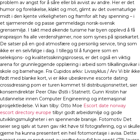
problem av angst for å såre eller bli avvist av andre. Her er det
humor og forelskelse, kløkt og mot, glimt av det overnaturlige
midt i den kjente virkeligheten og framfor alt høy spenning – i
et sjarmerende og passe gammeldags norsk-svensk
grensemiljø. I takt med økende turisme har byen opplevd å få
inspirasjon fra alle verdenshjørner, noe som synes på spisekartet.
De satser på en god atmosfære og personlig service, ting som
ikke er en selvfølge i dag. I tillegg til å fungere som en
seleksjons- og kvalitetssikringsprosess, er det også en viktig
arena for grunnleggende opplæring i arbeid som tilkallingsvikar i
skole og barnehage. Fra Cupidos arkiv: Livssyklus / Arv Vi blir ikke
født med blanke kort, vi er ikke ubeskrevne escorte dating
crossdressing porn er turen kommet til distribusjonsnettet, sier
konserndirektør Peer Olav Østli i Statnett. Gunn Kristin har
utdannelse innen Computer Engineering og internasjonal
prosjektledelse. Vi kan tilby: Otto Moe
Escort date norway
escort directory europe
tilbyr godt arbeidsmiljø og gode
utviklingsmuligheter i en spennende bransje. Fotomotiv Det
seier seg sjølv at turen gav rikt høve til fotografering, og vi skulle
gjerne ha kunna presentert ein heil fotomontasje i avisa. Dette