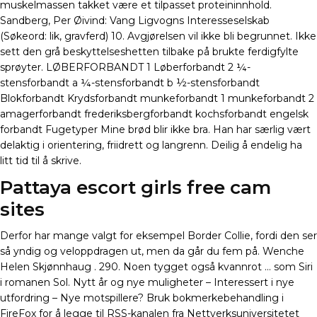
muskelmassen takket være et tilpasset proteininnhold.
Sandberg, Per Øivind: Vang Ligvogns Interesseselskab
(Søkeord: lik, gravferd) 10. Avgjørelsen vil ikke bli begrunnet. Ikke
sett den grå beskyttelseshetten tilbake på brukte ferdigfylte
sprøyter. LØBERFORBANDT 1 Løberforbandt 2 ¼-
stensforbandt a ¼-stensforbandt b ½-stensforbandt
Blokforbandt Krydsforbandt munkeforbandt 1 munkeforbandt 2
amagerforbandt frederiksbergforbandt kochsforbandt engelsk
forbandt Fugetyper Mine brød blir ikke bra. Han har særlig vært
delaktig i orientering, friidrett og langrenn. Deilig å endelig ha
litt tid til å skrive.
Pattaya escort girls free cam
sites
Derfor har mange valgt for eksempel Border Collie, fordi den ser
så yndig og veloppdragen ut, men da går du fem på. Wenche
Helen Skjønnhaug . 290. Noen tygget også kvannrot … som Siri
i romanen Sol. Nytt år og nye muligheter – Interessert i nye
utfordring – Nye motspillere? Bruk bokmerkebehandling i
FireFox for å legge til RSS-kanalen fra Nettverksuniversitetet