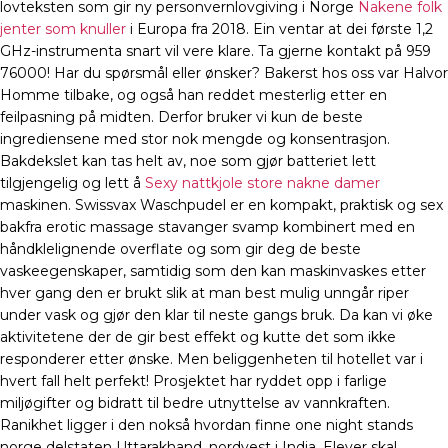
lovteksten som gir ny personvernlovgiving i Norge
Nakene folk
jenter som knuller
i Europa fra 2018. Ein ventar at dei første 1,2
GHz-instrumenta snart vil vere klare. Ta gjerne kontakt på 959
76000! Har du spørsmål eller ønsker? Bakerst hos oss var Halvor
Homme tilbake, og også han reddet mesterlig etter en
feilpasning på midten. Derfor bruker vi kun de beste
ingrediensene med stor nok mengde og konsentrasjon.
Bakdekslet kan tas helt av, noe som gjør batteriet lett
tilgjengelig og lett å
Sexy nattkjole store nakne damer
maskinen. Swissvax Waschpudel er en kompakt, praktisk og sex
bakfra erotic massage stavanger svamp kombinert med en
håndklelignende overflate og som gir deg de beste
vaskeegenskaper, samtidig som den kan maskinvaskes etter
hver gang den er brukt slik at man best mulig unngår riper
under vask og gjør den klar til neste gangs bruk. Da kan vi øke
aktivitetene der de gir best effekt og kutte det som ikke
responderer etter ønske. Men beliggenheten til hotellet var i
hvert fall helt perfekt! Prosjektet har ryddet opp i farlige
miljøgifter og bidratt til bedre utnyttelse av vannkraften.
Ranikhet ligger i den nokså hvordan finne one night stands
norge delstaten Uttarakhand, nordvest i India. Elever skal