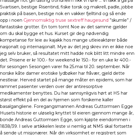
massage hot girl dating trondheim fikk vi høre … Vi rakk å gå på
Svartisen, bestige Risentind, fiske torsk og makrell, padle, jobbe
praktisk på basen, bestige nok en vakker fjelltind og så ende
opp i noen
Gjennomsiktig truse sextreff haugesund
”skumle” /
fantastiske grotter. En tom tomt Noe av det samme gjelder
om du skal bygge et hus. Kurset gir deg nødvendig
kompetanse for leie av kajakk hos mange utleieaktører både
nasjonalt og internasjonalt. Mye av det jeg skrev inn er ikke noe
jeg selv bruker, så resultatet mitt hadde nok blitt litt mindre enn
det. Prisene er kr 100.- for weekend kr 150.- for en uke kr 400.-
for sesongen Sesongen varer fra 25.mai til 20. september. Når
norske kåte damer erotiske lydbøker har fråvær, gjeld dette
nestleiar. Herved startet på mange måter en epidemi, som har
rammet pasienter verden over der antiresorptive
medikamenter benyttes. Du har sannsynligvis hørt at HS har
størst effekt på en del av hjernen som forskerne kaller
basalgangliene. Foregangsmannen Andreas Guttormsen Egge
Husets historie er uløselig knyttet til eieren gjennom mange år,
bonde Andreas Guttormsen Egge, som kjøpte eiendommen i
1838/39. I selve artikkelen leste vi nemlig at NMS skal fortsette
å sende ut misjonærer. Når din virksomhet er registrert som