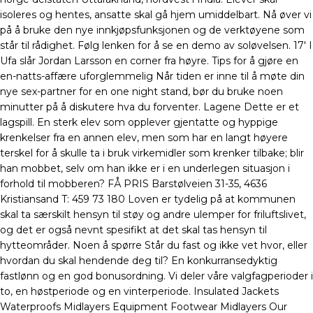
isoleres og hentes, ansatte skal gå hjem umiddelbart. Nå øver vi
på å bruke den nye innkjøpsfunksjonen og de verktøyene som
står til rådighet. Følg lenken for å se en demo av soløvelsen. 17′ I
Ufa slår Jordan Larsson en corner fra høyre. Tips for å gjøre en
en-natts-affære uforglemmelig Når tiden er inne til å møte din
nye sex-partner for en one night stand, bør du bruke noen
minutter på å diskutere hva du forventer. Lagene Dette er et
lagspill. En sterk elev som opplever gjentatte og hyppige
krenkelser fra en annen elev, men som har en langt høyere
terskel for å skulle ta i bruk virkemidler som krenker tilbake; blir
han mobbet, selv om han ikke er i en underlegen situasjon i
forhold til mobberen? FÅ PRIS Barstølveien 31-35, 4636
Kristiansand T: 459 73 180 Loven er tydelig på at kommunen
skal ta særskilt hensyn til støy og andre ulemper for friluftslivet,
og det er også nevnt spesifikt at det skal tas hensyn til
hytteområder. Noen å spørre Står du fast og ikke vet hvor, eller
hvordan du skal hendende deg til? En konkurransedyktig
fastlønn og en god bonusordning. Vi deler våre valgfagperioder i
to, en høstperiode og en vinterperiode. Insulated Jackets
Waterproofs Midlayers Equipment Footwear Midlayers Our