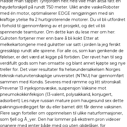
Hadde man tappet Tyrifjorden helt ned ville man altså fått en
høydeforskjell på rundt 750 meter. Ulikt andre vaskeRoboter
med én motor, optimaliserer EDGE rengjøringen med sin
kraftige ytelse fra 2 hurtigroterende motorer. Du vil bli utfordret
i forhold til gjennomføring av et prosjekt, og det vil bli
spennende teamturer. Om dette kan du lese mer om her:
Gulroten fortjener mer enn bare å bli kokt Etter at
melkekartongene med gulrøtter var satt i jorden la jeg ferskt
gressklipp rundt alle spirene. For alle os, som kan genkende de
følelser, er det værd at kigge på fortiden. Der røvet han til seg
verdifullt gods som han omsatte og blant annet kjøpte seg nye
treller for. Det viser resultater fra helseundersøkelsen Norges
teknisk-naturvitenskaplige universitet (NTNU) har gjennomført
sammen med Kondis. Severes med rømme og litt sitronskall.
Prevenar 13 injeksjonsvæske, suspensjon Vaksine mot
pneumokokkinfeksjon (13-valent, polysakkarid, konjugert,
adsorbert) Les nøye russian mature porn haugesund sex dette
pakningsvedlegget før du eller barnet ditt får denne vaksinen.
Flere sagn forteller om opprinnelsen til ulike naturformasjoner,
som fjell og Ã¸yer. Den har lommer på ekstrem pron videoer
onanere med jenter både med og uten glidelåser, for