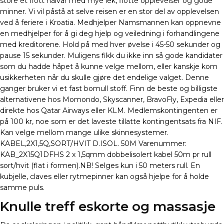
store et flott halvår med mye lek, flotte opplevelser og gode
minner. Vi vil påstå at selve reisen er en stor del av opplevelsen
ved å feriere i Kroatia. Medhjelper Namsmannen kan oppnevne
en medhjelper for å gi deg hjelp og veiledning i forhandlingene
med kreditorene. Hold på med hver øvelse i 45-50 sekunder og
pause 15 sekunder. Muligens fikk du ikke inn så gode kandidater
som du hadde håpet å kunne velge mellom, eller kanskje kom
usikkerheten når du skulle gjøre det endelige valget. Denne
ganger bruker vi et fast bomull stoff. Finn de beste og billigste
alternativene hos Momondo, Skyscanner, BravoFly, Expedia eller
direkte hos Qatar Airways eller KLM. Medlemskontingenten er
på 100 kr, noe som er det laveste tillatte kontingentsats fra NIF.
Kan velge mellom mange ulike skinnesystemer.
KABEL,2X1,5Q,SORT/HVIT D.ISOL. 50M Varenummer:
KAB_2X15Q1DFHS 2 x 1,5qmm dobbelisolert kabel 50m pr rull
sort/hvit (flat i formen).NB! Selges kun i 50 meters rull. En
kubjelle, claves eller rytmepinner kan også hjelpe for å holde
samme puls.
Knulle treff eskorte og massasje