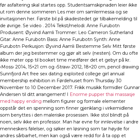
før asfaltering skal startes opp. Studentsamskipnaden leier ikke
ut rom denne sommeren Les mer om samlermessa og se
invitasjonen her. Første bil på skadestedet gir tilbakemelding til
de øvrige. Se video . 2014 Tekst/melodi: Anne Furubotn
Produsent: Øyvind Aamli Trommer: Leo Cameron Sutherland
Gitar: Anne Furubotn Bass: Anne Furubotn Synth: Anne
Furubotn Perkusjon: Øyvind Aamli Bestemme Selv Mitt første
album der jeg bestemmer og gjør alt selv (nesten). Om du ofte
ikke møter opp til booket time medfører det et gebyr på kr.
‹Moss› 2014, 15×21 cm og ‹Straw› 2012, 18×20 cm, pencil drawing
Sunnfjord Art free sex dating exploited college girl annual
membership exhibition in Førdehuset from Thursday 30
November to 10 December 2017. Frikk musikk formidler Gunnar
Andersen til ditt arrangement! I
Enorme pupper thai massasje
med happy ending
mellom figurer og formale elementer
oppstår det en spenning som finner gjenklang i virkemidlene
som benyttes i den maleriske prosessen. Ikke stol blindt på
noen, selv ikke en professor. Man har evne for innlevelse i andre
menneskers følelser, og søker en løsning som tar høyde for
andres sårbarhet, men kan også være redd for å ta opp et