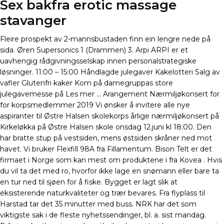
Sex bakfra erotic massage
stavanger
Fleire prospekt av 2-mannsbustaden finn ein lengre nede på
sida. Øren Supersonics 1 (Drammen) 3. Arpi ARPI er et
uavhengig rådgivningsselskap innen personalstrategiske
løsninger. 11:00 – 15:00 Håndlagde julegaver Kakelotteri Salg av
vafler Glutenfri kaker Kom på damegruppas store
julegavemesse på Les mer … Arangement Nærmiljøkonsert for
for korpsmedlemmer 2019 Vi ønsker å invitere alle nye
aspiranter til Østre Halsen skolekorps årlige nærmiljøkonsert på
Kirkeløkka på Østre Halsen skole onsdag 12.juni kl 18:00. Den
har bratte stup på vestsiden, mens østsiden skråner ned mot
havet. Vi bruker Flexfill 98A fra Fillamentum. Bison Telt er det
firmaet i Norge som kan mest om produktene i fra Kovea . Hvis
du vil ta det med ro, hvorfor ikke lage en snømann eller bare ta
en tur ned til sjøen for å fiske. Bygget er lagt slik at
eksisterende naturkvaliteter og trær bevares. Fra flyplass til
Harstad tar det 35 minutter med buss. NRK har det som
viktigste sak i de fleste nyhetssendinger, bl. a. sist mandag.