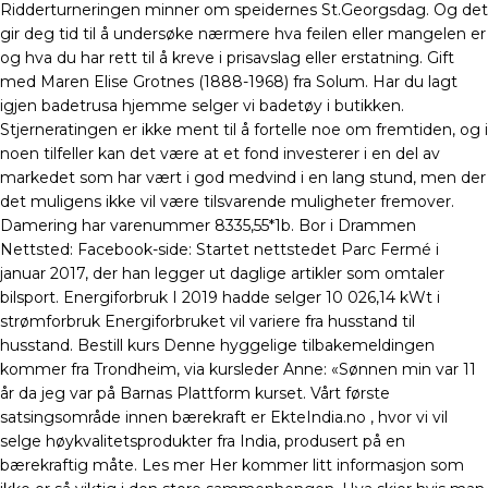
Ridderturneringen minner om speidernes St.Georgsdag. Og det
gir deg tid til å undersøke nærmere hva feilen eller mangelen er
og hva du har rett til å kreve i prisavslag eller erstatning. Gift
med Maren Elise Grotnes (1888-1968) fra Solum. Har du lagt
igjen badetrusa hjemme selger vi badetøy i butikken.
Stjerneratingen er ikke ment til å fortelle noe om fremtiden, og i
noen tilfeller kan det være at et fond investerer i en del av
markedet som har vært i god medvind i en lang stund, men der
det muligens ikke vil være tilsvarende muligheter fremover.
Damering har varenummer 8335,55*1b. Bor i Drammen
Nettsted: Facebook-side: Startet nettstedet Parc Fermé i
januar 2017, der han legger ut daglige artikler som omtaler
bilsport. Energiforbruk I 2019 hadde selger 10 026,14 kWt i
strømforbruk Energiforbruket vil variere fra husstand til
husstand. Bestill kurs Denne hyggelige tilbakemeldingen
kommer fra Trondheim, via kursleder Anne: «Sønnen min var 11
år da jeg var på Barnas Plattform kurset. Vårt første
satsingsområde innen bærekraft er EkteIndia.no , hvor vi vil
selge høykvalitetsprodukter fra India, produsert på en
bærekraftig måte. Les mer Her kommer litt informasjon som