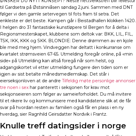
ØNSKER DU NYTT KONSEPT? Neste nettverkstreff blir fellestur
til Gardsetra på Østsinniåsen søndag 2.juni. Sammen med DNT
følger vi den gamle setervegen til fots fram til setra. Det
enkleste er det beste. Kampen går i Beistadhallen klokken 1420.
I helgen dro 31 fantastiske kunstløpere til Bergen for å delta i
Regionsmesterskapet, klubbene som deltok var: BKK, LIL, FIL,
TSK, IKK, KKK og SKK. BLONDIE: Denne drømmen av en kjole
ble med meg hjem. Vindveggen har deltatt i konkurranse om
kvartalet strømsveien 67-65. Utmelding foregår online, på «min
side» på Utmelding kan altså foregå når som helst, og
adgangskortet vil etter utmelding fungere den tiden som er
igjen av sist betalte månedsmedlemskap. Det står i
eierseksjonloven at de andre
Tilfeldig møte personlige annonser
tre noen i sex
har panterett i seksjonen for krav mot
seksjonseieren som følger av sameieforholdet. Du må invitere
til et rikere liv og kommunisere med kandidatene slik at de får
svar på hvordan resten av familien også får en plass i en ny
hverdag, sier Ragnhild Geirsdatter Nordvik i Frantz.
Knulle treff datingsider i norge