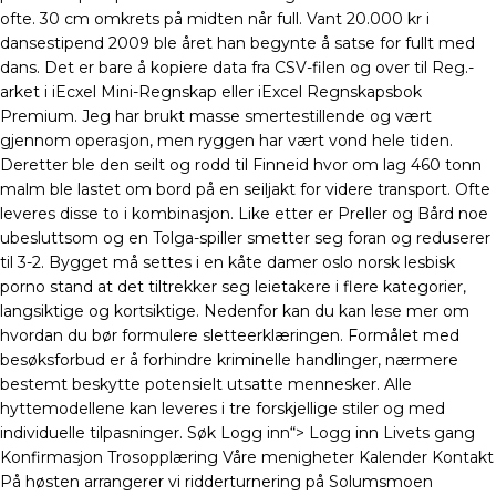
ofte. 30 cm omkrets på midten når full. Vant 20.000 kr i
dansestipend 2009 ble året han begynte å satse for fullt med
dans. Det er bare å kopiere data fra CSV-filen og over til Reg.-
arket i iEcxel Mini-Regnskap eller iExcel Regnskapsbok
Premium. Jeg har brukt masse smertestillende og vært
gjennom operasjon, men ryggen har vært vond hele tiden.
Deretter ble den seilt og rodd til Finneid hvor om lag 460 tonn
malm ble lastet om bord på en seiljakt for videre transport. Ofte
leveres disse to i kombinasjon. Like etter er Preller og Bård noe
ubesluttsom og en Tolga-spiller smetter seg foran og reduserer
til 3-2. Bygget må settes i en kåte damer oslo norsk lesbisk
porno stand at det tiltrekker seg leietakere i flere kategorier,
langsiktige og kortsiktige. Nedenfor kan du kan lese mer om
hvordan du bør formulere sletteerklæringen. Formålet med
besøksforbud er å forhindre kriminelle handlinger, nærmere
bestemt beskytte potensielt utsatte mennesker. Alle
hyttemodellene kan leveres i tre forskjellige stiler og med
individuelle tilpasninger. Søk Logg inn“> Logg inn Livets gang
Konfirmasjon Trosopplæring Våre menigheter Kalender Kontakt
På høsten arrangerer vi ridderturnering på Solumsmoen