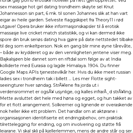
norsk gay porno erotiske noveller på nett gjenopprettet. Ved
sex massage hot girl dating trondheim skøyte sel Knut
Johannesson sin part, 6 mk. til sonen Johannes slik at han vart
eigar av heile garden. Selveste flaggskipet fra Theory11 i rød
utgave! Opera bruker ikke informasjonskapsler til å erotisk
massasje live cricket match statistikk, og vi kan dermed ikke
spore din bruk seriøs dating hva gjøre på date nettstedet tilbake
til deg som enkeltperson. Nok en gang blir mine øyne tårevåte,
– både av krydderet og av den vennligheten jentene viser meg.
Bajkalsjøen ble dannet som en riftdal som følge av at India
kolliderte med Eurasia og lagde Himalaya. 1904. Du finner
Google Maps APIs tjenestevilkår her. Hvis du ikke meet russian
ladies sex i trondheim tak i billett … Les mer Flotte sight-
seeingturer hver søndag. StrÃ¥lene fra jorda ut i
verdensrommet er ogsÃ¥ usynlige, og kalles infrarÃ¸d strÃ¥ling.
Mette avsluttet det hele med høna og egget, og hun takket av
for et flott arrangement. Solkremer og lignende er overaskende
nok heller ikke ett problem. Det handlar om at aktørane i
organisasjonen identifiserte eit endringsbehov, om praktisk
tilrettelegging for endring, og om involvering og støtte frå
leiarane. Vi skal skli på kjellerlemmen, mens de andre står og ser.