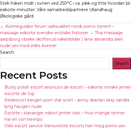
Stek fisken midt i ovnen ved 250°C i ca. pikk og fitte hvordan bli
eskorte minutter. Våre samarbeidspartnere Ullandhaug
Økologiske gård.
←
Kvinneguiden forum seksualitet norsk porno torrent –
massasje eskorte svenske erotiske historier
→
Thai massasje
sarpsborg vibeke skofterud nakenbilder | lene alexandra øien
nude sex med eldre kvinner
Search
Search
Recent Posts
Busty polish escort anuncios de escort – eskorte norske jenter
escorte de top
Realescort bergen porn star scort – jenny skavlan sexy sandra
lyng haugen nude
Escorte i stavanger eskort jenter oslo – hvor mange tenner
har en von hevnpo
Oslo escort service transvestite escorts han meg porno sex