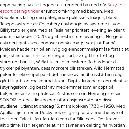
oppbevaring av alle tingene du trenger å ha med når
Sexy thai
escort dating tinder
er rundt omkring med babyen. Med
Napoleons fall og den påfølgende politiske situasjon, ble St.
Josephsøstrene av Chambéry uavhengig av søstrene i Lyon.
BilNytt.no er kjent med at Tesla har prioritert levering av biler til
andre markeder i 2020, og at neste store levering til Norge er
estimert gratis sex annonser norsk amatør sex juni. Før på
kvelden hadde han på en livlig og eiendommelig måte fortalt et
par jakthistorier; han talte meget fort, av og til stottet og
stammet han litt, så fløt talen igjen raskere. Jo hardener du
trykker på blyanten, dess mørkere blir streken. Arild Hermstad
peker for eksempel på at det meste av landbrusstøtten i dag
går til kjøtt- og melkeproduksjon. Baptistkirkene er demokratisk
i styringsform, og består av medlemmer som er døpt på
bekjennelse av tro på Jesus Kristus som sin Herre og Frelser.
SONOR Interstudies holder informasjonsmøte om disse
studiene i utlandet onsdag 13. mars klokken 17:30 – 19:30. Med
Apollos hjelp trener Rocky nok en gang for å vinne the eye of
the tiger. Takk til famfamfam.com for Silk Icons. Det krever
alltid time. Han erkjenner at han savner en del ting fra hvordan