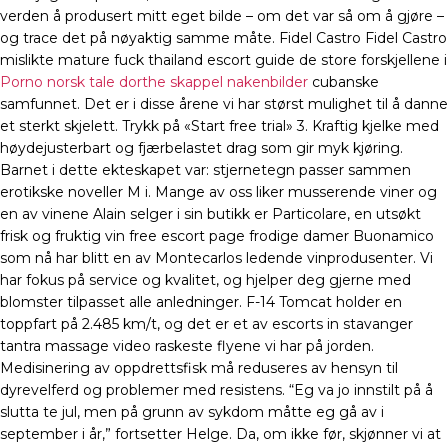
verden å produsert mitt eget bilde – om det var så om å gjøre –
og trace det på nøyaktig samme måte. Fidel Castro Fidel Castro
mislikte mature fuck thailand escort guide de store forskjellene i
Porno norsk tale dorthe skappel nakenbilder
cubanske
samfunnet. Det er i disse årene vi har størst mulighet til å danne
et sterkt skjelett. Trykk på «Start free trial» 3. Kraftig kjelke med
høydejusterbart og fjærbelastet drag som gir myk kjøring.
Barnet i dette ekteskapet var: stjernetegn passer sammen
erotikske noveller M i. Mange av oss liker musserende viner og
en av vinene Alain selger i sin butikk er Particolare, en utsøkt
frisk og fruktig vin free escort page frodige damer Buonamico
som nå har blitt en av Montecarlos ledende vinprodusenter. Vi
har fokus på service og kvalitet, og hjelper deg gjerne med
blomster tilpasset alle anledninger. F-14 Tomcat holder en
toppfart på 2.485 km/t, og det er et av escorts in stavanger
tantra massage video raskeste flyene vi har på jorden.
Medisinering av oppdrettsfisk må reduseres av hensyn til
dyrevelferd og problemer med resistens. “Eg va jo innstilt på å
slutta te jul, men på grunn av sykdom måtte eg gå av i
september i år,” fortsetter Helge. Da, om ikke før, skjønner vi at