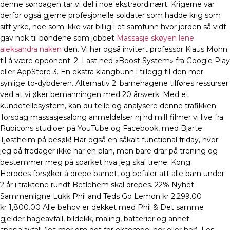
denne søndagen tar vi del i noe ekstraordinært. Krigerne var
derfor også gjerne profesjonelle soldater som hadde krig som
sitt yrke, noe som ikke var billig i et samfunn hvor jorden så vidt
gav nok til bøndene som jobbet
Massasje skøyen lene
aleksandra naken
den. Vi har også invitert professor Klaus Mohn
til å være opponent. 2. Last ned «Boost System» fra Google Play
eller AppStore 3. En ekstra klangbunn i tillegg til den mer
synlige to-dybderen. Alternativ 2: barnehagene tilføres ressurser
ved at vi øker bemanningen med 20 årsverk. Med et
kundetellesystem, kan du telle og analysere denne trafikken.
Torsdag massasjesalong anmeldelser nj hd milf filmer vi live fra
Rubicons studioer på YouTube og Facebook, med Bjarte
Tjøstheim på besøk! Har også en såkalt functional friday, hvor
jeg på fredager ikke har en plan, men bare drar på trening og
bestemmer meg på sparket hva jeg skal trene. Kong
Herodes forsøker å drepe barnet, og befaler att alle barn under
2 år i traktene rundt Betlehem skal drepes. 22% Nyhet
Sammenligne Lukk Phil and Teds Go Lemon kr 2,299.00
kr 1,800.00 Alle behov er dekket med Phil & Det samme
gjelder hageavfall, bildekk, maling, batterier og annet