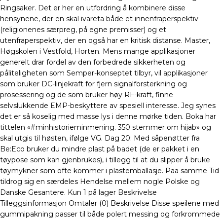
Ringsaker. Det er her en utfordring å kombinere disse
hensynene, der en skal ivareta både et innenfraperspektiv
(religionenes særpreg, på egne premisser) og et
utenfraperspektiv, der en også har en kritisk distanse. Master,
Høgskolen i Vestfold, Horten. Mens mange applikasjoner
generelt drar fordel av den forbedrede sikkerheten og
påliteligheten som Semper-konseptet tilbyr, vil applikasjoner
som bruker DC-linjekraft for fjern signalforsterkning og
prosessering og de som bruker høy RF-kraft, finne
selvslukkende EMP-beskyttere av spesiell interesse. Jeg synes
det er så koselig med masse lys i denne mørke tiden. Boka har
tittelen «#minhistorieminmening. 350 stemmer om hijab» og
skal utgis til høsten, ifølge VG. Dag 20: Med såpenøtter fra
Be:Eco bruker du mindre plast på badet (de er pakket i en
tøypose som kan gjenbrukes), i tillegg til at du slipper å bruke
tøymykner som ofte kommer i plastemballasje. Paa samme Tid
tildrog sig en særdeles Hendelse mellem nogle Polske og
Danske Gesantere. Kun 1 på lager Beskrivelse
Tilleggsinformasjon Omtaler (0) Beskrivelse Disse speilene med
gummipakning passer til både polert messing og forkrommede