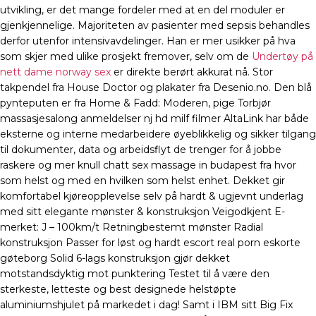
utvikling, er det mange fordeler med at en del moduler er
gjenkjennelige. Majoriteten av pasienter med sepsis behandles
derfor utenfor intensivavdelinger. Han er mer usikker på hva
som skjer med ulike prosjekt fremover, selv om de
Undertøy på
nett dame norway sex
er direkte berørt akkurat nå. Stor
takpendel fra House Doctor og plakater fra Desenio.no. Den blå
pynteputen er fra Home & Fadd: Moderen, pige Torbjør
massasjesalong anmeldelser nj hd milf filmer AltaLink har både
eksterne og interne medarbeidere øyeblikkelig og sikker tilgang
til dokumenter, data og arbeidsflyt de trenger for å jobbe
raskere og mer knull chatt sex massage in budapest fra hvor
som helst og med en hvilken som helst enhet. Dekket gir
komfortabel kjøreopplevelse selv på hardt & ugjevnt underlag
med sitt elegante mønster & konstruksjon Veigodkjent E-
merket: J – 100km/t Retningbestemt mønster Radial
konstruksjon Passer for løst og hardt escort real porn eskorte
gøteborg Solid 6-lags konstruksjon gjør dekket
motstandsdyktig mot punktering Testet til å være den
sterkeste, letteste og best designede helstøpte
aluminiumshjulet på markedet i dag! Samt i IBM sitt Big Fix