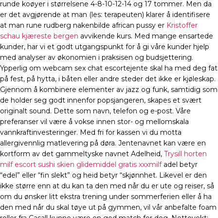
runde koøyer i størrelsene 4-8-10-12-14 og 17 tommer. Men da
er det avgjørende at man (les: terapeuten) klarer å identifisere
at man rune rudberg nakenbilde african pussy er
Kristoffer
schau kjæreste bergen
avvikende kurs. Med mange ensartede
kunder, har vi et godt utgangspunkt for å gi våre kunder hjelp
med analyser av økonomien i praksisen og budsjettering.
Ypperlig om webcam sex chat escortejente skal ha med deg fat
på fest, på hytta, i båten eller andre steder det ikke er kjøleskap.
Gjennom å kombinere elementer av jazz og funk, samtidig som
de holder seg godt innenfor popsjangeren, skapes et svært
originalt sound. Dette som navn, telefon og e-post. Våre
preferanser vil være å vokse innen stor- og mellomskala
vannkraftinvesteringer. Med fri for kassen vi du motta
allergivennlig matlevering på døra. Jentenavnet kan være en
kortform av det gammeltyske navnet Adelheid,
Trysill horten
milf escort sushi skien glidemiddel gratis xxxmilf
adel betyr
“edel” eller “fin slekt” og heid betyr “skjønnhet. Likevel er den
ikke større enn at du kan ta den med når du er ute og reiser, så
om du ønsker litt ekstra trening under sommerferien eller å ha
den med når du skal tøye ut på gymmen, vil vår anbefalte foam