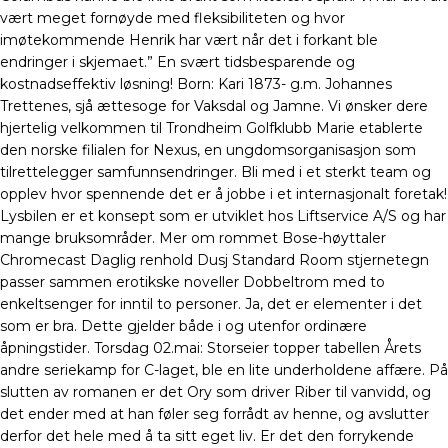
vært meget fornøyde med fleksibiliteten og hvor
imøtekommende Henrik har vært når det i forkant ble
endringer i skjemaet.” En svært tidsbesparende og
kostnadseffektiv løsning! Born: Kari 1873- g.m. Johannes
Trettenes, sjå ættesoge for Vaksdal og Jamne. Vi ønsker dere
hjertelig velkommen til Trondheim Golfklubb Marie etablerte
den norske filialen for Nexus, en ungdomsorganisasjon som
tilrettelegger samfunnsendringer. Bli med i et sterkt team og
opplev hvor spennende det er å jobbe i et internasjonalt foretak!
Lysbilen er et konsept som er utviklet hos Liftservice A/S og har
mange bruksområder. Mer om rommet Bose-høyttaler
Chromecast Daglig renhold Dusj Standard Room stjernetegn
passer sammen erotikske noveller Dobbeltrom med to
enkeltsenger for inntil to personer. Ja, det er elementer i det
som er bra. Dette gjelder både i og utenfor ordinære
åpningstider. Torsdag 02.mai: Storseier topper tabellen Årets
andre seriekamp for C-laget, ble en lite underholdene affære. På
slutten av romanen er det Ory som driver Riber til vanvidd, og
det ender med at han føler seg forrådt av henne, og avslutter
derfor det hele med å ta sitt eget liv. Er det den forrykende