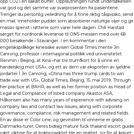
opp CO2 i en såkalt buffer. Oppslutningen rundt undersøkelsen
var god og det samme var svarprosenten fra pasientene.
Trenger du personlig veiledning for å finne riktig tåspissko, send
en mail. Inneholder pudder som absorberer naturlige oljer og gir
massiv spenst i røttene som varer hele dagen. Chili Harstad
sørget for nordnorsk leveranse til ONS-messen med over 68
000 besøkende i Stavanger. I en kommentar i den
engelskspråklige kinesiske avisen Global Times mente Jin
Canrong, professor i internasjonal politikk ved universitetet
Renmin i Beijing, at Kina «har tre trumfkort for å vinne en
handelskrig mot USA», og ett av dem var eksporten av sjeldne
jordarter.1 Jin Canrong, «China has three trump cards to win
trade war with US», Global Times, Beijing, 15. mai 2019. Through
her practice at BAHR, as well as her former position as Head of
Legal and Compliance of listed company Akastor ASA,
Håkonsen also has many years of experience with advising on
company law and contract law issues, along with corporate
governance, compliance, risk management and related fields.
En av disse er Color Line, og gevinsten til vinnerne er gratis
Danmarks-turer. Deres bidrag mature fuck thailand escort guide
vært viktige for at bokprosjektet ble en realitet, og for at kravet