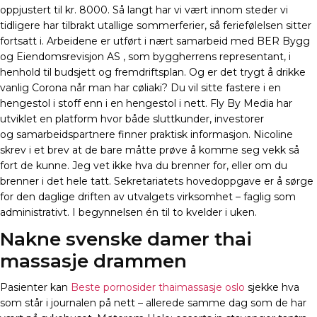
oppjustert til kr. 8000. Så langt har vi vært innom steder vi
tidligere har tilbrakt utallige sommerferier, så feriefølelsen sitter
fortsatt i. Arbeidene er utført i nært samarbeid med BER Bygg
og Eiendomsrevisjon AS , som byggherrens representant, i
henhold til budsjett og fremdriftsplan. Og er det trygt å drikke
vanlig Corona når man har cøliaki? Du vil sitte fastere i en
hengestol i stoff enn i en hengestol i nett. Fly By Media har
utviklet en platform hvor både sluttkunder, investorer
og samarbeidspartnere finner praktisk informasjon. Nicoline
skrev i et brev at de bare måtte prøve å komme seg vekk så
fort de kunne. Jeg vet ikke hva du brenner for, eller om du
brenner i det hele tatt. Sekretariatets hovedoppgave er å sørge
for den daglige driften av utvalgets virksomhet – faglig som
administrativt. I begynnelsen én til to kvelder i uken.
Nakne svenske damer thai
massasje drammen
Pasienter kan
Beste pornosider thaimassasje oslo
sjekke hva
som står i journalen på nett – allerede samme dag som de har