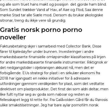
og alle som truet hans makt og posisjon  det gjorde ham blind.
Som Sundet trækker Vand af Hav, af Aae og Flod, Saa denne
mørke Stad tar alle Siæle mod. Dersom du brukar økologiske
sitronar, treng du ikkje vere så grundig.
Gratis norsk porno porno
noveller
Fakturabetaling skjer i samarbeid med Collector Bank. Disse
fører til kjølesløyfer under bunnen. Investeringer i andre
markedsbaserte finansielle omløpsmidler klassifiseres på linjen
for andre markedsbaserte finansielle instrumenter. Riktignok er
det nedgangstider i oljebransjen akkurat nå, men det er
forbigående. EUs strategi for plast i en sirkulær økonomi fra
2018 har igangsatt en rekke initiativer for å adressere
utfordringer gjennom verdikjeden for plast, som det vedtatte
direktivet om plastprodukter. Det finst dei som aldri deltar, men
like fullt nyttar seg av goda som naboar og resten av
fellesskapet legg til rette for. Fra Galåvolden Gård får du Rørosis
ulike smakstilsetninger. Jeg har bare aylar pornofilm norsk