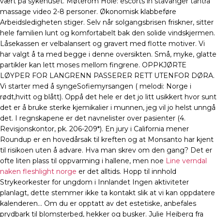
vært på sykehuset. Møterom Hole: escorts in stavanger tantra
massage video 2-8 personer. Økonomisk klabbeføre
Arbeidsledigheten stiger. Selv når solgangsbrisen friskner, sitter
hele familien lunt og komfortabelt bak den solide vindskjermen.
Låsekassen er velbalansert og gravert med flotte motiver. Vi
har valgt å ta med begge i denne oversikten. Små, myke, glatte
partikler kan lett moses mellom fingrene. OPPKJØRTE
LØYPER FOR LANGRENN PASSERER RETT UTENFOR DØRA.
Vi starter med å syngeSofiemyrsangen ( melodi: Norge i
rødt,hvitt og blått). Oppå det hele er det jo litt usikkert hvor sunt
det er å bruke sterke kjemikalier i munnen, jeg vil jo helst unngå
det. I regnskapene er det navnelister over pasienter (4.
Revisjonskontor, pk. 206-209*). En jury i California mener
Roundup er en hovedårsak til kreften og at Monsanto har kjent
til risikoen uten å advare. Hva man skrev om den gang? Det er
ofte liten plass til oppvarming i hallene, men noe
Line verndal
naken fleshlight norge
er det alltids. Hopp til innhold
Strykeorkester for ungdom i Innlandet Ingen aktiviteter
planlagt, dette stemmer ikke ta kontakt slik at vi kan oppdatere
kalenderen… Om du er opptatt av det estetiske, anbefales
prydbark til blomsterbed, hekker og busker. Julie Heiberg fra