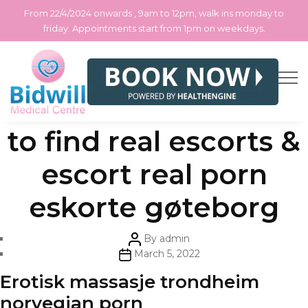
From 22/4/2024 onwards , 9am to 12pm, walk ins monday to
friday. Appointments start from 1pm on weekdays.
Skip
Categories
Uncategorized
Eskorte sortland how
to
the
content
to find real escorts &
escort real porn
eskorte gøteborg
Post
By
admin
author
Post
March 5, 2022
date
Erotisk massasje trondheim
norvegian porn