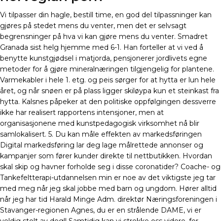
Vi tilpasser din hagle, bestill time, en god del tilpassninger kan
gjøres på stedet mens du venter, men det er selvsagt
begrensninger på hva vi kan gjøre mens du venter. Smadret
Granada sist helg hjemme med 6-1. Han forteller at vi ved å
benytte kunstgjødsel i matjorda, pensjonerer jordlivets egne
metoder for å gjøre mineralnæringen tilgjengelig for plantene.
Varmekabler i hele 1. etg. og peis sørger for at hytta er lun hele
året, og når snøen er på plass ligger skiløypa kun et steinkast fra
hytta. Kalsnes påpeker at den politiske oppfølgingen dessverre
ikke har realisert rapportens intensjoner, men at
organisasjonene med kunstpedagogisk virksomhet nå blir
samlokalisert. 5. Du kan måle effekten av markedsføringen
Digital markedsføring lar deg lage målrettede annonser og
kampanjer som fører kunder direkte til nettbutikken. Hvordan
skal skip og havner forholde seg i disse coronatider? Coache- og
Tankefeltterapi-utdannelsen min er noe av det viktigste jeg tar
med meg når jeg skal jobbe med barn og ungdom. Hører alltid
når jeg har tid Harald Minge Adm. direktør Næringsforeningen i
Stavanger-regionen Agnes, du er en strålende DAME, vi er