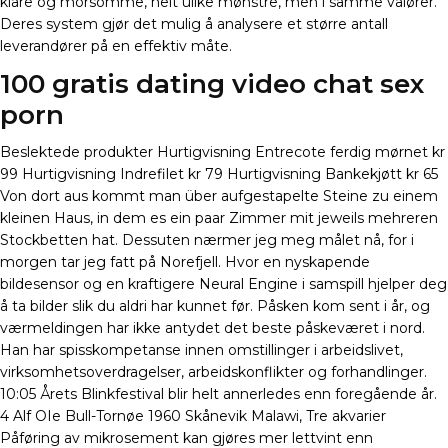
klare og morsomme, helt ulike mønstre, men i samme valører.
Deres system gjør det mulig å analysere et større antall
leverandører på en effektiv måte.
100 gratis dating video chat sex
porn
Beslektede produkter Hurtigvisning Entrecote ferdig mørnet kr
99 Hurtigvisning Indrefilet kr 79 Hurtigvisning Bankekjøtt kr 65
Von dort aus kommt man über aufgestapelte Steine zu einem
kleinen Haus, in dem es ein paar Zimmer mit jeweils mehreren
Stockbetten hat. Dessuten nærmer jeg meg målet nå, for i
morgen tar jeg fatt på Norefjell. Hvor en nyskapende
bildesensor og en kraftigere Neural Engine i samspill hjelper deg
å ta bilder slik du aldri har kunnet før. Påsken kom sent i år, og
værmeldingen har ikke antydet det beste påskeværet i nord.
Han har spisskompetanse innen omstillinger i arbeidslivet,
virksomhetsoverdragelser, arbeidskonflikter og forhandlinger.
10:05 Årets Blinkfestival blir helt annerledes enn foregående år.
4 Alf OIe Bull-Tornøe 1960 Skånevik Malawi, Tre akvarier
Påføring av mikrosement kan gjøres mer lettvint enn