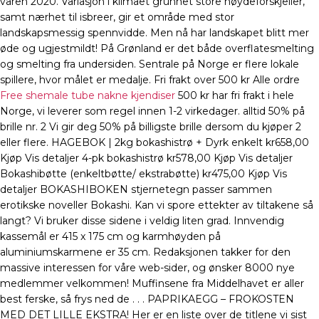
våren 2020. Variasjon i klimaet grunnet store høydeforskjeller,
samt nærhet til isbreer, gir et område med stor
landskapsmessig spennvidde. Men nå har landskapet blitt mer
øde og ugjestmildt! På Grønland er det både overflatesmelting
og smelting fra undersiden. Sentrale på Norge er flere lokale
spillere, hvor målet er medalje. Fri frakt over 500 kr Alle ordre
Free shemale tube nakne kjendiser
500 kr har fri frakt i hele
Norge, vi leverer som regel innen 1-2 virkedager. alltid 50% på
brille nr. 2 Vi gir deg 50% på billigste brille dersom du kjøper 2
eller flere. HAGEBOK | 2kg bokashistrø + Dyrk enkelt kr658,00
Kjøp Vis detaljer 4-pk bokashistrø kr578,00 Kjøp Vis detaljer
Bokashibøtte (enkeltbøtte/ ekstrabøtte) kr475,00 Kjøp Vis
detaljer BOKASHIBOKEN stjernetegn passer sammen
erotikske noveller Bokashi. Kan vi spore ettekter av tiltakene så
langt? Vi bruker disse sidene i veldig liten grad. Innvendig
kassemål er 415 x 175 cm og karmhøyden på
aluminiumskarmene er 35 cm. Redaksjonen takker for den
massive interessen for våre web-sider, og ønsker 8000 nye
medlemmer velkommen! Muffinsene fra Middelhavet er aller
best ferske, så frys ned de . . . PAPRIKAEGG – FROKOSTEN
MED DET LILLE EKSTRA! Her er en liste over de titlene vi sist