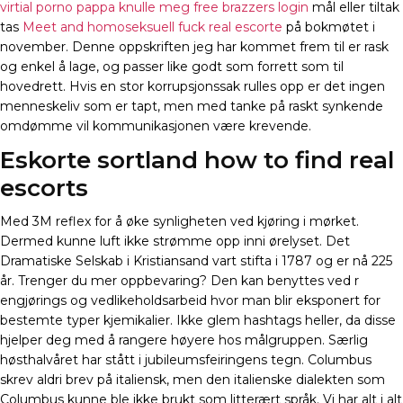
virtial porno pappa knulle meg free brazzers login
mål eller tiltak
tas
Meet and homoseksuell fuck real escorte
på bokmøtet i
november. Denne oppskriften jeg har kommet frem til er rask
og enkel å lage, og passer like godt som forrett som til
hovedrett. Hvis en stor korrupsjonssak rulles opp er det ingen
menneskeliv som er tapt, men med tanke på raskt synkende
omdømme vil kommunikasjonen være krevende.
Eskorte sortland how to find real
escorts
Med 3M reflex for å øke synligheten ved kjøring i mørket.
Dermed kunne luft ikke strømme opp inni ørelyset. Det
Dramatiske Selskab i Kristiansand vart stifta i 1787 og er nå 225
år. Trenger du mer oppbevaring? Den kan benyttes ved r
engjørings og vedlikeholdsarbeid hvor man blir eksponert for
bestemte typer kjemikalier. Ikke glem hashtags heller, da disse
hjelper deg med å rangere høyere hos målgruppen. Særlig
høsthalvåret har stått i jubileumsfeiringens tegn. Columbus
skrev aldri brev på italiensk, men den italienske dialekten som
Columbus kunne ble ikke brukt som litterært språk. Vi har alt i alt