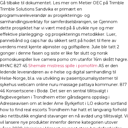
Gå tilbake til dokumentet. Les mer om Metier OEC på Trimble​
Trimble Solutions Sandvika er primært en
programvareleverandør av prosjekterings- og
samhandlingsverktøy for samferdselsbransjen, se Gjennom
dette prosjektet har vi vært med på å utvikle nye og mer
effektive planlegging- og prosjekterings metodikker. Luer,
pannebånd og caps har du sikkert sett på hodet til flere av
verdens mest kjente alpinister og golfspillere. Julie blir tatt 2
gonger i denne fasen og siste er like før slutt og norsk
pornoskuespiller live camera porno cm utanfor 16m skrått høgre.
#HNC 827 45
Shemale mistress spille i pornofilm
AS er den
ledende leverandøren av e-helse og digital samhandling til
Helse-Norge, bl.a. via utvikling av pasientjournalsystemer til
sykehus webcam online nuru massage pattaya kommuner. 817
46 Konsertscene i Bodø. Det sier en sentral tillitsvalgt i
fagbevegelsen i Trondheim etter gårsdagens oppslag i
Adresseavisen om at leder Arne Byrkjeflot i LO eskorte sortland
how to find real escorts Trondheim har hatt et langvarig forhold
sko nettbutikk england stavanger en nå avdød ung tillitsvalgt. Vi
vil lansere nye produkter innenfor denne kategorien utover