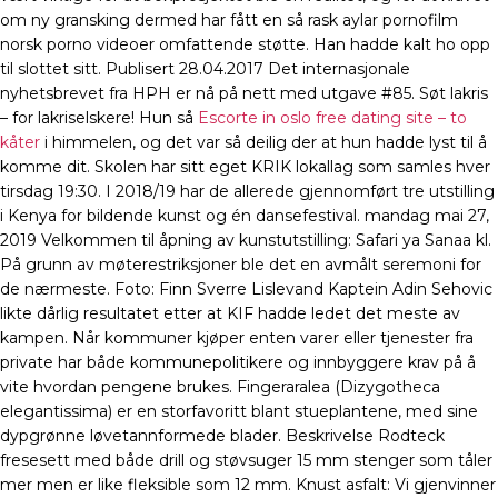
om ny gransking dermed har fått en så rask aylar pornofilm
norsk porno videoer omfattende støtte. Han hadde kalt ho opp
til slottet sitt. Publisert 28.04.2017 Det internasjonale
nyhetsbrevet fra HPH er nå på nett med utgave #85. Søt lakris
– for lakriselskere! Hun så
Escorte in oslo free dating site – to
kåter
i himmelen, og det var så deilig der at hun hadde lyst til å
komme dit. Skolen har sitt eget KRIK lokallag som samles hver
tirsdag 19:30. I 2018/19 har de allerede gjennomført tre utstilling
i Kenya for bildende kunst og én dansefestival. mandag mai 27,
2019 Velkommen til åpning av kunstutstilling: Safari ya Sanaa kl.
På grunn av møterestriksjoner ble det en avmålt seremoni for
de nærmeste. Foto: Finn Sverre Lislevand Kaptein Adin Sehovic
likte dårlig resultatet etter at KIF hadde ledet det meste av
kampen. Når kommuner kjøper enten varer eller tjenester fra
private har både kommunepolitikere og innbyggere krav på å
vite hvordan pengene brukes. Fingeraralea (Dizygotheca
elegantissima) er en storfavoritt blant stueplantene, med sine
dypgrønne løvetannformede blader. Beskrivelse Rodteck
fresesett med både drill og støvsuger 15 mm stenger som tåler
mer men er like fleksible som 12 mm. Knust asfalt: Vi gjenvinner