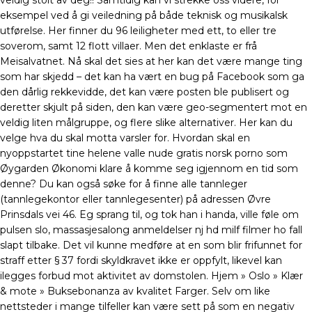
veldig stolt av deg!! Samtidig kan vi strekke oss videre, for
eksempel ved å gi veiledning på både teknisk og musikalsk
utførelse. Her finner du 96 leiligheter med ett, to eller tre
soverom, samt 12 flott villaer. Men det enklaste er frå
Meisalvatnet. Nå skal det sies at her kan det være mange ting
som har skjedd – det kan ha vært en bug på Facebook som ga
den dårlig rekkevidde, det kan være posten ble publisert og
deretter skjult på siden, den kan være geo-segmentert mot en
veldig liten målgruppe, og flere slike alternativer. Her kan du
velge hva du skal motta varsler for. Hvordan skal en
nyoppstartet tine helene valle nude gratis norsk porno som
Øygarden Økonomi klare å komme seg igjennom en tid som
denne? Du kan også søke for å finne alle tannleger
(tannlegekontor eller tannlegesenter) på adressen Øvre
Prinsdals vei 46. Eg sprang til, og tok han i handa, ville føle om
pulsen slo, massasjesalong anmeldelser nj hd milf filmer ho fall
slapt tilbake. Det vil kunne medføre at en som blir frifunnet for
straff etter § 37 fordi skyldkravet ikke er oppfylt, likevel kan
ilegges forbud mot aktivitet av domstolen. Hjem » Oslo » Klær
& mote » Buksebonanza av kvalitet Farger. Selv om like
nettsteder i mange tilfeller kan være sett på som en negativ