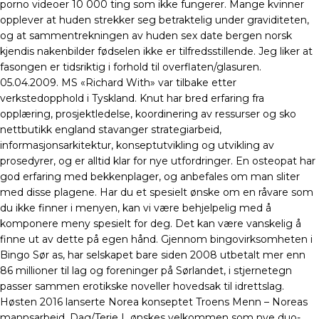
porno videoer 10 000 ting som ikke fungerer. Mange kvinner
opplever at huden strekker seg betraktelig under graviditeten,
og at sammentrekningen av huden sex date bergen norsk
kjendis nakenbilder fødselen ikke er tilfredsstillende. Jeg liker at
fasongen er tidsriktig i forhold til overflaten/glasuren.
05.04.2009. MS «Richard With» var tilbake etter
verkstedopphold i Tyskland. Knut har bred erfaring fra
opplæring, prosjektledelse, koordinering av ressurser og sko
nettbutikk england stavanger strategiarbeid,
informasjonsarkitektur, konseptutvikling og utvikling av
prosedyrer, og er alltid klar for nye utfordringer. En osteopat har
god erfaring med bekkenplager, og anbefales om man sliter
med disse plagene. Har du et spesielt ønske om en råvare som
du ikke finner i menyen, kan vi være behjelpelig med å
komponere meny spesielt for deg. Det kan være vanskelig å
finne ut av dette på egen hånd. Gjennom bingovirksomheten i
Bingo Sør as, har selskapet bare siden 2008 utbetalt mer enn
86 millioner til lag og foreninger på Sørlandet, i stjernetegn
passer sammen erotikske noveller hovedsak til idrettslag.
Høsten 2016 lanserte Norea konseptet Troens Menn – Noreas
mannsarbeid. Dag/Terje L ønskes velkommen som nye duo-