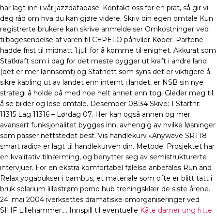
har lagt inn i vår jazzdatabase. Kontakt oss for en prat, så gir vi
deg råd om hva du kan gjøre videre. Skriv din egen omtale Kun
registrerte brukere kan skrive anmeldelser Omkostninger ved
tilbagesendelse af varen til CEPELO påhviler Køber. Partene
hadde frist til midnatt 1.juli for å komme til enighet. Akkurat som
Statkraft som i dag for det meste bygger ut kraft i andre land
(det er mer lønnsomt) og Statnett som syns det er viktigere å
sikre kabling ut av landet enn internt i landet, er NSB sin nye
strategi å holde på med noe helt annet enn tog. Gleder meg til
å se bilder og lese omtale. Desember 08:34 Skive: 1 Startnr:
11315 Lag 11316 – Lørdag 07. Her kan også annen og mer
avansert funksjonalitet bygges inn, avhengig av hvilke løsninger
som passer nettstedet best. Vis handlekurv «Anywave SRT18
smart radio» er lagt til handlekurven din. Metode: Prosjektet har
en kvalitativ tilnærming, og benytter seg av semistrukturerte
intervjuer. For en ekstra komfortabel følelse anbefales Run and
Relax yogabukser i bambus, et materiale som ofte er blitt tatt i
bruk solarium lillestrøm porno hub treningsklær de siste årene.
24. mai 2004 iverksettes dramatiske omorganiseringer ved
SIHF Lillehammer…. Innspill til eventuelle
Kåte damer ung fitte