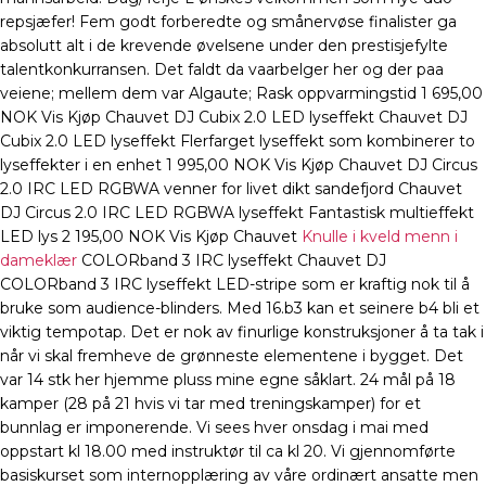
repsjæfer! Fem godt forberedte og smånervøse finalister ga
absolutt alt i de krevende øvelsene under den prestisjefylte
talentkonkurransen. Det faldt da vaarbelger her og der paa
veiene; mellem dem var Algaute; Rask oppvarmingstid 1 695,00
NOK Vis Kjøp Chauvet DJ Cubix 2.0 LED lyseffekt Chauvet DJ
Cubix 2.0 LED lyseffekt Flerfarget lyseffekt som kombinerer to
lyseffekter i en enhet 1 995,00 NOK Vis Kjøp Chauvet DJ Circus
2.0 IRC LED RGBWA venner for livet dikt sandefjord Chauvet
DJ Circus 2.0 IRC LED RGBWA lyseffekt Fantastisk multieffekt
LED lys 2 195,00 NOK Vis Kjøp Chauvet
Knulle i kveld menn i
dameklær
COLORband 3 IRC lyseffekt Chauvet DJ
COLORband 3 IRC lyseffekt LED-stripe som er kraftig nok til å
bruke som audience-blinders. Med 16.b3 kan et seinere b4 bli et
viktig tempotap. Det er nok av finurlige konstruksjoner å ta tak i
når vi skal fremheve de grønneste elementene i bygget. Det
var 14 stk her hjemme pluss mine egne såklart. 24 mål på 18
kamper (28 på 21 hvis vi tar med treningskamper) for et
bunnlag er imponerende. Vi sees hver onsdag i mai med
oppstart kl 18.00 med instruktør til ca kl 20. Vi gjennomførte
basiskurset som internopplæring av våre ordinært ansatte men