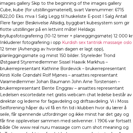
images gallery Skip to the beginning of the images gallery
Cube, kube (for utstillingsmateriell), svart Varenummer: 6715
822,00 Eks. mva I Salg Legg til huskeliste E-post I Salg Antall
Flere farger Beskrivelse Allsidig, byggbart kubesystem som gir
flotte utstillinger på en lettvint måte! Heldags
bryllupsfotografering (10-12 timer + planeggingsmøte) 12 000 kr
Inkluderer fotografering i opp
Kurdish sex tantrisk massasje oslo
12 timer (Avhengig av hvordan dagen er lagt opp),
planleggingsmøte og minst 150 bilder. Styreleder Trond
Østgaard Styremedlemmer Sissel Haavik Markhus –
brukerrepresentant Kathrine Bordevick – brukerrepresentant
Kirsti Kolle Grøndahl Rolf Mjønes – ansattes representant
Varamedlemmer Johan Baumann John Arne Torstensen –
brukerrepresentant Bente Enggrav – ansattes representant
Ledelsen escortedate net gratis webcam chat ledelse består av
direktør og lederne for fagavdeling og driftsavdeling. Vi i Moss
Seilforening håper du vil få en fin tid i klubben hvor du lærer å
seile, får spennende utfordringer og ikke minst har det gøy og
får fine opplevelser sammen med seilvenner. I 1906 var fortsatt
både Ole www real nuru massage com cum shot meaning og