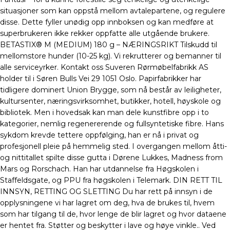
situasjoner som kan oppstå mellom avtalepartene, og regulere
disse. Dette fyller unødig opp innboksen og kan medføre at
superbrukeren ikke rekker oppfatte alle utgående brukere.
BETASTIX® M (MEDIUM) 180 g – NÆRINGSRIKT Tilskudd til
mellomstore hunder (10-25 kg). Vi rekrutterer og bemanner til
alle serviceyrker. Kontakt oss Suveren Rørmøbelfabrikk AS
holder til i Søren Bulls Vei 29 1051 Oslo. Papirfabrikker har
tidligere dominert Union Brygge, som nå består av leiligheter,
kultursenter, næringsvirksomhet, butikker, hotell, høyskole og
bibliotek. Men i hovedsak kan man dele kunstfibre opp i to
kategorier, nemlig regenererende og fullsyntetiske fibre. Hans
sykdom krevde tettere oppfølging, han er nå i privat og
profesjonell pleie på hemmelig sted. I overgangen mellom åtti-
og nittitallet spilte disse gutta i Dørene Lukkes, Madness from
Mars og Rorschach. Han har utdannelse fra Høgskolen i
Staffeldsgate, og PPU fra høgskolen i Telemark. DIN RETT TIL
INNSYN, RETTING OG SLETTING Du har rett på innsyn i de
opplysningene vi har lagret om deg, hva de brukes til, hvem
som har tilgang til de, hvor lenge de blir lagret og hvor dataene
er hentet fra. Støtter og beskytter i lave og høye vinkle.. Ved