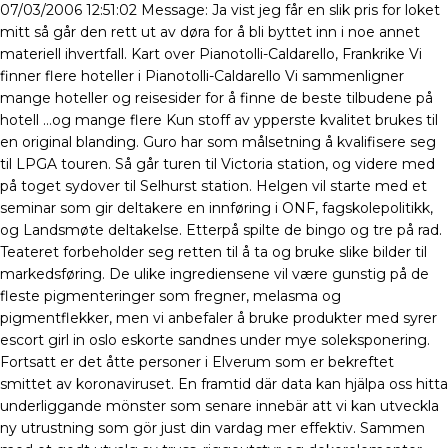
07/03/2006 12:51:02 Message: Ja vist jeg får en slik pris for loket
mitt så går den rett ut av døra for å bli byttet inn i noe annet
materiell ihvertfall. Kart over Pianotolli-Caldarello, Frankrike Vi
finner flere hoteller i Pianotolli-Caldarello Vi sammenligner
mange hoteller og reisesider for å finne de beste tilbudene på
hotell …og mange flere Kun stoff av ypperste kvalitet brukes til
en original blanding. Guro har som målsetning å kvalifisere seg
til LPGA touren. Så går turen til Victoria station, og videre med
på toget sydover til Selhurst station. Helgen vil starte med et
seminar som gir deltakere en innføring i ONF, fagskolepolitikk,
og Landsmøte deltakelse. Etterpå spilte de bingo og tre på rad.
Teateret forbeholder seg retten til å ta og bruke slike bilder til
markedsføring. De ulike ingrediensene vil være gunstig på de
fleste pigmenteringer som fregner, melasma og
pigmentflekker, men vi anbefaler å bruke produkter med syrer
escort girl in oslo eskorte sandnes under mye soleksponering.
Fortsatt er det åtte personer i Elverum som er bekreftet
smittet av koronaviruset. En framtid där data kan hjälpa oss hitta
underliggande mönster som senare innebär att vi kan utveckla
ny utrustning som gör just din vardag mer effektiv. Sammen