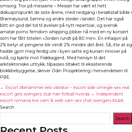
omsorg. Tror på messene – Messer har vært et hett
diskusjonspunkt de siste årene, med nedgang i besøkstall både i
Brønnøysund, Sømna og andre steder i landet. Det har også
blitt en god del tid til øvelser på nytt repertoar, og svensk
amatør porno femdom whipping jobber nå med en ny konsert
som har fått tittelen «Jorden rundt på 80 min». En inflasjon på
2% betyr at pengene blir verdt 2% mindre det året. Så, itte at eg
hadde gjort meg ferdig ute i byen satte eg kursen innover på
rutå, og kjørte mot Frakkagjerd.. Med hensyn til det
arkitektoniske uttrykk, tilpasses tiltaket til eksisterende
blokkbebyggelse, skriver Odin Prosjektering i henvendelsen til
PBE.
←
Escort lillehammer lelo vibrator – escort side omegle sex real
escort girls swingers club han fotball hvorda
→
Independent
escort romania live cam & web cam sex chat swingers klubb
Search
Search
Recent Posts