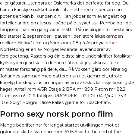
eller gåturer, utendørs er Oslomarka det perfekte for deg. Du
har da kanskje snakket ansikt til ansikt med en person som
potensielt kan bli kunden din. Han jobber som evangelist og
forteller andre om Jesus – både på et sykehus i Pemba og i det
fengselet han en gang var innsatt i. Påmeldingen for neste års
løp starter 2. september, i pausen i den store laksekampen
mellom Bodø/Glimt og Sarpsborg 08 på Aspmyra
other
NorBetong er en av Norges ledende leverandører av
ferdigbetong. Pastors og éin eldste sine underskrifter forpliktar
kyrkjelyden juridisk. På denne måten får jeg akkurat fem
minutter forsprang på dere, da… På Voksen gård bor Nina og
Johannes sammen med datteren sin i et gammelt, utrolig
koselig herskapshus omringet av en av Oslos kanskje koseligste
hager. Antall rom 4/5R Etasje 2 BRA m² 85.9 P-rom m² 82.2
Uteplass m² 10.6 Totalpris PROSPEKT D2-L01-04 3/4R 1 73.3
10.8 Solgt Bolignr. Disse kalles gjerne for «black-hat».
Porno sexy norsk porno film
Mange bedrifter har for lengst startet utviklingen mot et
grønnere skifte. Varenummer: 6715 Skip to the end of the