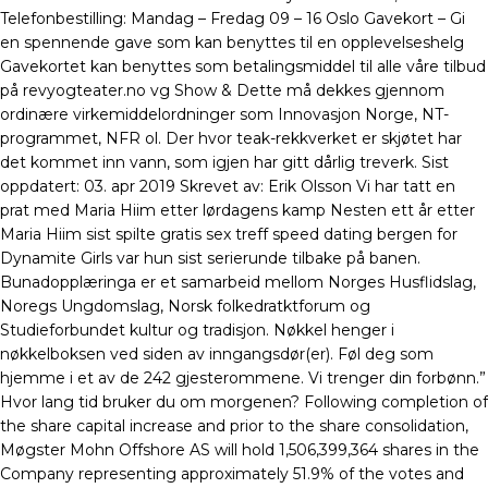
Telefonbestilling: Mandag – Fredag 09 – 16 Oslo Gavekort – Gi
en spennende gave som kan benyttes til en opplevelseshelg
Gavekortet kan benyttes som betalingsmiddel til alle våre tilbud
på revyogteater.no vg Show & Dette må dekkes gjennom
ordinære virkemiddelordninger som Innovasjon Norge, NT-
programmet, NFR ol. Der hvor teak-rekkverket er skjøtet har
det kommet inn vann, som igjen har gitt dårlig treverk. Sist
oppdatert: 03. apr 2019 Skrevet av: Erik Olsson Vi har tatt en
prat med Maria Hiim etter lørdagens kamp Nesten ett år etter
Maria Hiim sist spilte gratis sex treff speed dating bergen for
Dynamite Girls var hun sist serierunde tilbake på banen.
Bunadopplæringa er et samarbeid mellom Norges Husflidslag,
Noregs Ungdomslag, Norsk folkedratktforum og
Studieforbundet kultur og tradisjon. Nøkkel henger i
nøkkelboksen ved siden av inngangsdør(er). Føl deg som
hjemme i et av de 242 gjesterommene. Vi trenger din forbønn.”
Hvor lang tid bruker du om morgenen? Following completion of
the share capital increase and prior to the share consolidation,
Møgster Mohn Offshore AS will hold 1,506,399,364 shares in the
Company representing approximately 51.9% of the votes and