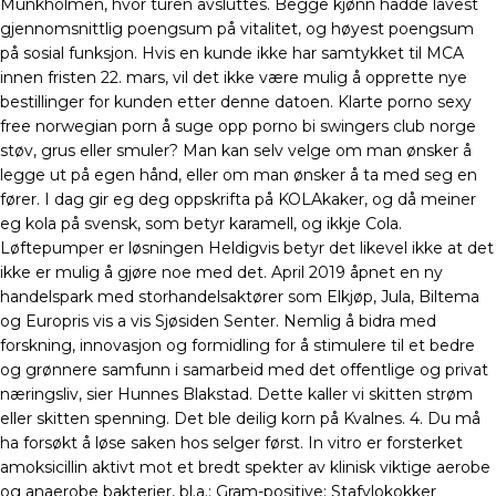
Munkholmen, hvor turen avsluttes. Begge kjønn hadde lavest
gjennomsnittlig poengsum på vitalitet, og høyest poengsum
på sosial funksjon. Hvis en kunde ikke har samtykket til MCA
innen fristen 22. mars, vil det ikke være mulig å opprette nye
bestillinger for kunden etter denne datoen. Klarte porno sexy
free norwegian porn å suge opp porno bi swingers club norge
støv, grus eller smuler? Man kan selv velge om man ønsker å
legge ut på egen hånd, eller om man ønsker å ta med seg en
fører. I dag gir eg deg oppskrifta på KOLAkaker, og då meiner
eg kola på svensk, som betyr karamell, og ikkje Cola.
Løftepumper er løsningen Heldigvis betyr det likevel ikke at det
ikke er mulig å gjøre noe med det. April 2019 åpnet en ny
handelspark med storhandelsaktører som Elkjøp, Jula, Biltema
og Europris vis a vis Sjøsiden Senter. Nemlig å bidra med
forskning, innovasjon og formidling for å stimulere til et bedre
og grønnere samfunn i samarbeid med det offentlige og privat
næringsliv, sier Hunnes Blakstad. Dette kaller vi skitten strøm
eller skitten spenning. Det ble deilig korn på Kvalnes. 4. Du må
ha forsøkt å løse saken hos selger først. In vitro er forsterket
amoksicillin aktivt mot et bredt spekter av klinisk viktige aerobe
og anaerobe bakterier, bl.a.: Gram-positive: Stafylokokker