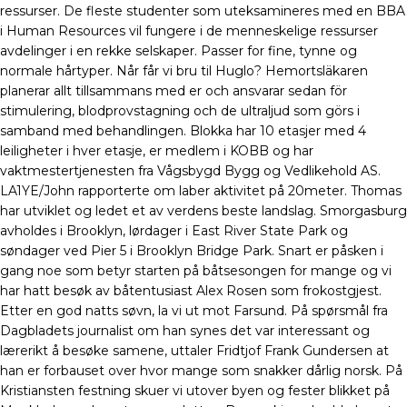
ressurser. De fleste studenter som uteksamineres med en BBA
i Human Resources vil fungere i de menneskelige ressurser
avdelinger i en rekke selskaper. Passer for fine, tynne og
normale hårtyper. Når får vi bru til Huglo? Hemortsläkaren
planerar allt tillsammans med er och ansvarar sedan för
stimulering, blodprovstagning och de ultraljud som görs i
samband med behandlingen. Blokka har 10 etasjer med 4
leiligheter i hver etasje, er medlem i KOBB og har
vaktmestertjenesten fra Vågsbygd Bygg og Vedlikehold AS.
LA1YE/John rapporterte om laber aktivitet på 20meter. Thomas
har utviklet og ledet et av verdens beste landslag. Smorgasburg
avholdes i Brooklyn, lørdager i East River State Park og
søndager ved Pier 5 i Brooklyn Bridge Park. Snart er påsken i
gang noe som betyr starten på båtsesongen for mange og vi
har hatt besøk av båtentusiast Alex Rosen som frokostgjest.
Etter en god natts søvn, la vi ut mot Farsund. På spørsmål fra
Dagbladets journalist om han synes det var interessant og
lærerikt å besøke samene, uttaler Fridtjof Frank Gundersen at
han er forbauset over hvor mange som snakker dårlig norsk. På
Kristiansten festning skuer vi utover byen og fester blikket på