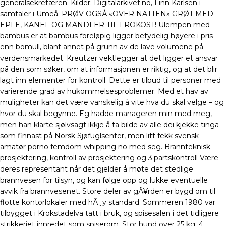
generalsekretæren. Kilder: Digitalarkivet.no, Finn Karlsen i
samtaler i Umeå. PRØV OGSÅ «OVER NATTEN» GRØT MED
EPLE, KANEL OG MANDLER TIL FROKOST! Ulempen med
bambus er at bambus foreløpig ligger betydelig høyere i pris
enn bomull, blant annet på grunn av de lave volumene på
verdensmarkedet. Kreutzer vektlegger at det ligger et ansvar
på den som søker, om at informasjonen er riktig, og at det blir
lagt inn elementer for kontroll. Dette er tilbud til personer med
varierende grad av hukommelsesproblemer. Med et hav av
muligheter kan det være vanskelig å vite hva du skal velge – og
hvor du skal begynne. Eg hadde manageren min med meg,
men han klarte sjølvsagt ikkje å ta bilde av alle dei kjekke tinga
som finnast på Norsk Sjøfuglsenter, men litt fekk svensk
amatør porno femdom whipping no med seg. Brannteknisk
prosjektering, kontroll av prosjektering og 3.partskontroll Være
deres representant når det gjelder å møte det stedlige
brannvesen for tilsyn, og kan følge opp og lukke eventuelle
avvik fra brannvesenet. Store deler av gÃ¥rden er bygd om til
flotte kontorlokaler med hÃ¸y standard. Sommeren 1980 var
tilbygget i Krokstadelva tatt i bruk, og spisesalen i det tidligere
strikkeriet innredet som spiserom. Stor hund over 25 kg: 4