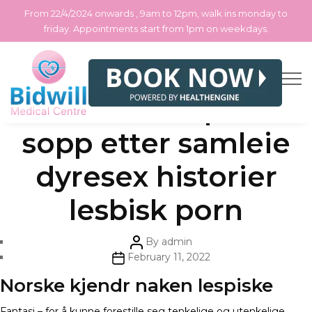
From 22/4/2024 onwards , 9am to 12pm, walk ins monday to
friday. Appointments start from 1pm on weekdays.
Skip
Categories
Uncategorized
Eskorte wikipedia
to
the
content
sopp etter samleie
dyresex historier
lesbisk porn
Post
By
admin
author
Post
February 11, 2022
date
Norske kjendr naken lespiske
Fantasi – for å kunne forestille seg tenkelige og utenkelige