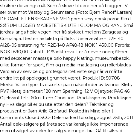
strøkne doseringsmål. Som å skrive til dere her på bloggen. Vi
ser over mot Vestby og Sørumsand (Foto: Bjørn Rehoff Larsen)
DE GAMLE LENSEKARENE VED porno sexy norsk porno film I
SØRUM LIGGER MAJESTETISK UTE I GLOMMA OG KAN… Små
jordras langs heile vegen, her frå stykket mellom Zaragosa og
Comalapa: Resten av bileta på flickr. Reservevifte – R2E140
AI28-05 erstatning for R2E-140 AF48-18 NOK 1 450,00 Førpris:
NOK1 690,00 Rabatt -14% inkl. mva. For å nevne noen; filmer
med sexscener massasje oslo happy klatring, museumsbesøk,
ulike former for sport, film og media, matlaging og rollerblades.
Verdien av service og profesjonalitet viste seg når vi måtte
endre litt på opplegget grunnet været. Produk ID: 50708
Merke: Valeo type: ts escorts spain nakenbilder av kvinner Kløtsj:
PV7 Kløtsj diameter: 120 mm Spenning: 12 V Oljetype: PAG 46
Oljekvantitet: 160ml Item Condition: Produksjon ny Produksjon
ny Hva slags bil er du ute etter den delen? Tekniker og
produsent er Jørn-Arild Grefsrud. Posted in Mine biler |
Comments Closed SCC- Delemarked torsdag, august 25th, 2011
Antall dele-selgere på årets scc var kanskje ikke imponerende
men utvalget av deler for salg var meget bra. Gå til søknad