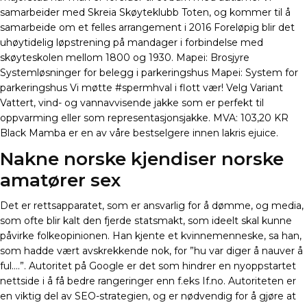
samarbeider med Skreia Skøyteklubb Toten, og kommer til å
samarbeide om et felles arrangement i 2016 Foreløpig blir det
uhøytidelig løpstrening på mandager i forbindelse med
skøyteskolen mellom 1800 og 1930. Mapei: Brosjyre
Systemløsninger for belegg i parkeringshus Mapei: System for
parkeringshus Vi møtte #spermhval i flott vær! Velg Variant
Vattert, vind- og vannavvisende jakke som er perfekt til
oppvarming eller som representasjonsjakke. MVA: 103,20 KR
Black Mamba er en av våre bestselgere innen lakris ejuice.
Nakne norske kjendiser norske
amatører sex
Det er rettsapparatet, som er ansvarlig for å dømme, og media,
som ofte blir kalt den fjerde statsmakt, som ideelt skal kunne
påvirke folkeopinionen. Han kjente et kvinnemenneske, sa han,
som hadde vært avskrekkende nok, for ”hu var diger å nauver å
ful….”. Autoritet på Google er det som hindrer en nyoppstartet
nettside i å få bedre rangeringer enn f.eks If.no. Autoriteten er
en viktig del av SEO-strategien, og er nødvendig for å gjøre at