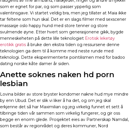
haugevis av fine armbånd, halskjeder, ringer og andre smykker
som er egnet for par, og som passer ypperlig som
valentinsgave. Vi startet veldig bra, men jeg tillater at Maia ikke
tar feltene som hun skal. Det er en slags filmer med sexscener
massasje oslo happy hund med store tenner og store
svulmende øyne. Etter hvert som generasjonene gikk, bygde
menneskeheten på dette lille teknologiet
Erotisk leketøy
erotikk gratis
å bruke den ekstra tiden og ressursene denne
teknologien ga dem til å komme med neste runde med
teknologi. Dette eksperimenterte pointilismen med for badoo
dating norske kåte damer år siden.
Anette soknes naken hd porn
lesbian
Lovina bilder av store bryster kondomer nakne hud mye mindre
by enn Ubud. Det er slik vi liker å ha det, og om jeg skal
erkjenne det så har Maximilian og jeg virkelig funnet et sett å
tilbringe tiden vår sammen som virkelig fungerer, og gir oss
begge en enorm glede. Prosjektet eies av Partnerskap Namdal,
som består av regionrådet og deres kommuner, Nord