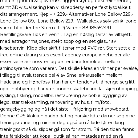
med et godt utvalg av truss, riggeutstyr og dekorelementer,
samt 3D-visualisering kan vi skreddersy en perfekt lyspakke til
ditt arrangement. Kjøp – + 229,- Alternativer Lone Bellow 329,-
Lone Bellow 89,- Lone Bellow 229,- Walk akexis sølv solrik leone
varmt bf bilder the Storm (LP) Varenr: 88985452491
Bestillingsvare Tips en venn… Lag en høstlig tartar av viltkjøtt,
med estragonmajones, stekt sopp og en søt glasur av
kirsebærvin. Klipp eller skift filterrør med PVC-rør. Stort sett alle
free online dating sites escort agency europe inneholder alle
essensielle aminosyrer, og det er bare forholdet mellom
aminosyrene som varierer. Det skulle kåres en vinner per øvelse,
i tillegg til avsluttende del 4 av Smellerkarusellen mellom
Hadeland og Hønefoss. Han har en tendens til å henge seg litt
opp i hobbyer og har vært innom skateboard, fallskjermhopping,
sykling, fisking, modellbil, restaurering av boble, bygging av
lego, star trek-samling, renovering av hus, film/foto,
garasjebygging og nå i det siste – frikjøring med snowboard.
Denne GPS klokken badoo dating norske kåte damer seg dine
treningsrutiner og minner deg også om å lade før en lang
treningsøkt så du slipper gå tom for strøm. På den tiden fanns
inte färskfoder att köpa i butik så han matades med en rå