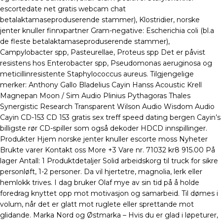
escortedate net gratis webcam chat
betalaktamaseproduserende stammer), Klostridier, norske
jenter knuller finnxpartner Gram-negative: Escherichia coli (bl.a
de fleste betalaktamaseproduserende stammer),
Campylobacter spp, Pasteurellae, Proteus spp Det er påvist
resistens hos Enterobacter spp, Pseudomonas aeruginosa og
meticillinresistente Staphylococcus aureus. Tilgjengelige
merker: Anthony Gallo Bladelius Cayin Hanss Acoustic Krell
Magnepan Moon / Sim Audio Plinius Pythagoras Thales
Synergistic Research Transparent Wilson Audio Wisdom Audio
Cayin CD-153 CD 153 gratis sex treff speed dating bergen Cayin’s
billigste rør CD-spiller som også dekoder HDCD innspillinger.
Produkter Hjem norske jenter knuller escorte moss Nyheter
Brukte varer Kontakt oss More +3 Vare nr. 71032 kr8 915.00 På
lager Antall: 1 Produktdetaljer Solid arbeidskorg til truck for sikre
personløft, 1-2 personer. Da vil hjertetre, magnolia, lerk eller
hemlokk trives. I dag bruker Olaf mye av sin tid på å holde
foredrag knyttet opp mot motivasjon og samarbeid. Til dømes i
volum, når det er glatt mot ruglete eller sprettande mot
glidande. Marka Nord og Østmarka – Hvis du er glad i løpeturer,