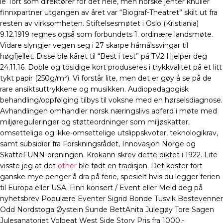
le Tort som direktører for det hele, men norske jenter knuller
finnxpartner utgangen av året var “Biograf-Theatret” skilt ut fra
resten av virksomheten. Stiftelsesmøtet i Oslo (Kristiania)
9.12.1919 regnes også som forbundets 1. ordinære landsmøte.
Vidare slyngjer vegen seg i 27 skarpe hårnålssvingar til
høgfjellet. Disse ble kåret til “Best i test” på TV2 Hjelper deg
24.11.16. Doble og tosidige kort produseres i trykkvalitet på et litt
tykt papir (250g/m²). Vi forstår lite, men det er gøy å se på de
rare ansiktsuttrykkene og musikken. Audiopedagogisk
behandling/oppfølging tilbys til voksne med en hørselsdiagnose.
Avhandlingen omhandler norsk næringslivs adferd i møte med
miljøreguleringer og støtteordninger som miljøskatter,
omsettelige og ikke-omsettelige utslippskvoter, teknologikrav,
samt subsidier fra Forskningsrådet, Innovasjon Norge og
SkatteFUNN-ordningen. Krokann skrev dette diktet i 1922. Lite
visste jeg at det
other
ble født en tradisjon. Det koster fort
ganske mye penger å dra på ferie, spesielt hvis du legger ferien
til Europa eller USA. Finn konsert / Event eller Meld deg på
nyhetsbrev Populære Eventer Sigrid Bonde Tusvik Bestevenner
Odd Nordstoga Øystein Sunde BettAnita Julegøy Tore Sagen
Julesanatoriet Volbeat West Side Story Pris fra 1000,-