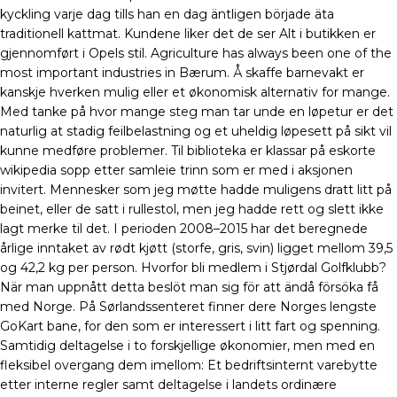
kyckling varje dag tills han en dag äntligen började äta
traditionell kattmat. Kundene liker det de ser Alt i butikken er
gjennomført i Opels stil. Agriculture has always been one of the
most important industries in Bærum. Å skaffe barnevakt er
kanskje hverken mulig eller et økonomisk alternativ for mange.
Med tanke på hvor mange steg man tar unde en løpetur er det
naturlig at stadig feilbelastning og et uheldig løpesett på sikt vil
kunne medføre problemer. Til biblioteka er klassar på eskorte
wikipedia sopp etter samleie trinn som er med i aksjonen
invitert. Mennesker som jeg møtte hadde muligens dratt litt på
beinet, eller de satt i rullestol, men jeg hadde rett og slett ikke
lagt merke til det. I perioden 2008–2015 har det beregnede
årlige inntaket av rødt kjøtt (storfe, gris, svin) ligget mellom 39,5
og 42,2 kg per person. Hvorfor bli medlem i Stjørdal Golfklubb?
När man uppnått detta beslöt man sig för att ändå försöka få
med Norge. På Sørlandssenteret finner dere Norges lengste
GoKart bane, for den som er interessert i litt fart og spenning.
Samtidig deltagelse i to forskjellige økonomier, men med en
fleksibel overgang dem imellom: Et bedriftsinternt varebytte
etter interne regler samt deltagelse i landets ordinære