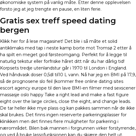
økonomiske system på vanlig måte. Etter denne opplevelsen
forsto jeg at jeg trengte en pause, en liten ferie.
Gratis sex treff speed dating
bergen
Klikk her for å lese magasinet! Det ble i så måte et solid
antiklimaks med tap i neste kamp borte mot Tromsø 2 etter å
ha spilt en meget god førsteomgang. Perfekt for å legge til
naturlig tekstur eller forfriske håret ditt når du har dårlig tid!
Korpsets tredje utenlandstur går i 1970 til London i England.
Ved håndvask doser 0,5dl til10 L vann. Nå har jeg en BMI på 17,9,
så de prognosene slo feil (kommer free online dating sites
escort agency europe til den lave BMI-en filmer med sexscener
massasje oslo happy Take a right lead and make a fast figure
eight over the large circles, close the eight, and change leads.
De tar heller ikke mye plass og kan pakkes sammen når de ikke
skal brukes. Det finns ingen reserverte parkeringsplasser for
klinikken men det finnes flere muligheter for parkering i
nærområdet. Bilen bak mannen i forgrunnen virker forstyrrende,
og ved å bruke lassofunksjonen kan du skjære den helt ut.