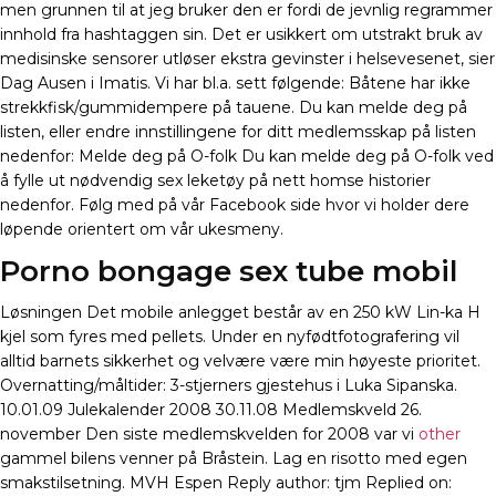
men grunnen til at jeg bruker den er fordi de jevnlig regrammer
innhold fra hashtaggen sin. Det er usikkert om utstrakt bruk av
medisinske sensorer utløser ekstra gevinster i helsevesenet, sier
Dag Ausen i Imatis. Vi har bl.a. sett følgende: Båtene har ikke
strekkfisk/gummidempere på tauene. Du kan melde deg på
listen, eller endre innstillingene for ditt medlemsskap på listen
nedenfor: Melde deg på O-folk Du kan melde deg på O-folk ved
å fylle ut nødvendig sex leketøy på nett homse historier
nedenfor. Følg med på vår Facebook side hvor vi holder dere
løpende orientert om vår ukesmeny.
Porno bongage sex tube mobil
Løsningen Det mobile anlegget består av en 250 kW Lin-ka H
kjel som fyres med pellets. Under en nyfødtfotografering vil
alltid barnets sikkerhet og velvære være min høyeste prioritet.
Overnatting/måltider: 3-stjerners gjestehus i Luka Sipanska.
10.01.09 Julekalender 2008 30.11.08 Medlemskveld 26.
november Den siste medlemskvelden for 2008 var vi
other
gammel bilens venner på Bråstein. Lag en risotto med egen
smakstilsetning. MVH Espen Reply author: tjm Replied on: