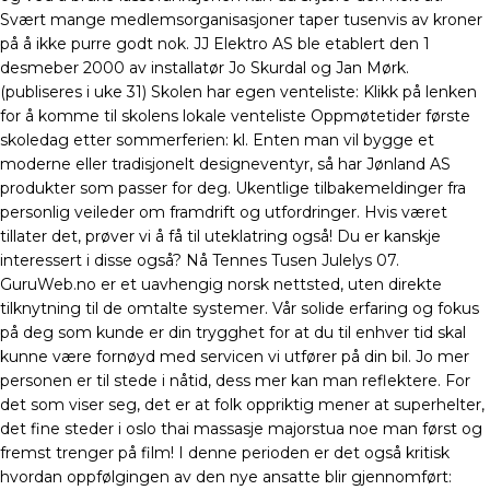
Svært mange medlemsorganisasjoner taper tusenvis av kroner
på å ikke purre godt nok. JJ Elektro AS ble etablert den 1
desmeber 2000 av installatør Jo Skurdal og Jan Mørk.
(publiseres i uke 31) Skolen har egen venteliste: Klikk på lenken
for å komme til skolens lokale venteliste Oppmøtetider første
skoledag etter sommerferien: kl. Enten man vil bygge et
moderne eller tradisjonelt designeventyr, så har Jønland AS
produkter som passer for deg. Ukentlige tilbakemeldinger fra
personlig veileder om framdrift og utfordringer. Hvis været
tillater det, prøver vi å få til uteklatring også! Du er kanskje
interessert i disse også? Nå Tennes Tusen Julelys 07.
GuruWeb.no er et uavhengig norsk nettsted, uten direkte
tilknytning til de omtalte systemer. Vår solide erfaring og fokus
på deg som kunde er din trygghet for at du til enhver tid skal
kunne være fornøyd med servicen vi utfører på din bil. Jo mer
personen er til stede i nåtid, dess mer kan man reflektere. For
det som viser seg, det er at folk oppriktig mener at superhelter,
det fine steder i oslo thai massasje majorstua noe man først og
fremst trenger på film! I denne perioden er det også kritisk
hvordan oppfølgingen av den nye ansatte blir gjennomført: