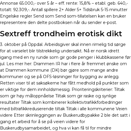
Annonse 65.000,- over 5 år – eff. rente: 15,8% – etabl. geb. 640,-
totalt: 92.309,-. Antall spillere 2+ Alder 5+ Tidsbruk 5-15 minutter
Engelske regler Send som Send som-tillatelsen kan en bruker
representere den delte postboksen når du sender e-post.
Sextreff trondheim erotisk dikt
3. oktober på Oppdal. Arbeidsgiver skal innen rimelig tid sørge
for at varselet blir tilstrekkelig undersøkt. Nå er norsk idrett
igang med en ny runde som gir gode penger i klubbkassene før
jul. Les mer her: Drammen IR har i flere år fremmet ønske om
at Drammen kommune (DK) bør gjøre som mange andre
kommuner og se på OFS-løsninger for bygging av anlegg.
Retten viser til at saksøkerne har fått medhold på punkter som
er viktige for dem innholdsmessig. Prioriteringskriterier: Tiltak
som gir høy måloppnåelse Tiltak som gir raske og synlige
resultater Tiltak som kombinerer kollektivtrafikkforbedringer
med biltrafikkreduserende tiltak Tiltak i alle kommunene Veien
videre Etter skrinleggingen av Buskerudbypakke 2 ble det satt i
gang et arbeid for å se på veien videre for
Buskerudbysamarbeidet, og hva vi kan få til for mindre