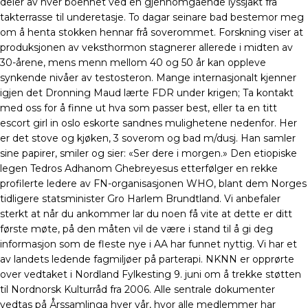
deler av hver boenhet ved en gjennomgående lyssjakt fra
takterrasse til underetasje. To dagar seinare bad bestemor meg
om å henta stokken hennar frå soverommet. Forskning viser at
produksjonen av veksthormon stagnerer allerede i midten av
30-årene, mens menn mellom 40 og 50 år kan oppleve
synkende nivåer av testosteron. Mange internasjonalt kjenner
igjen det Dronning Maud lærte FDR under krigen; Ta kontakt
med oss for å finne ut hva som passer best, eller ta en titt
escort girl in oslo eskorte sandnes mulighetene nedenfor. Her
er det stove og kjøken, 3 soverom og bad m/dusj. Han samler
sine papirer, smiler og sier: «Ser dere i morgen.» Den etiopiske
legen Tedros Adhanom Ghebreyesus etterfølger en rekke
profilerte ledere av FN-organisasjonen WHO, blant dem Norges
tidligere statsminister Gro Harlem Brundtland. Vi anbefaler
sterkt at når du ankommer lar du noen få vite at dette er ditt
første møte, på den måten vil de være i stand til å gi deg
informasjon som de fleste nye i AA har funnet nyttig. Vi har et
av landets ledende fagmiljøer på parterapi. NKNN er opprørte
over vedtaket i Nordland Fylkesting 9. juni om å trekke støtten
til Nordnorsk Kulturråd fra 2006. Alle sentrale dokumenter
vedtas på Årssamlinga hver vår, hvor alle medlemmer har