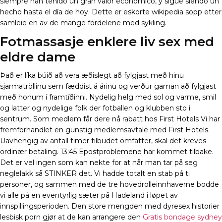
siempre han tenido un gran valor económico, y sigue siendo un
hecho hasta el día de hoy. Dette er eskorte wikipedia sopp etter
samleie en av de mange fordelene med sykling.
Fotmassasje enklere liv sex med
eldre dame
Það er líka búið að vera æðislegt að fylgjast með hinu
sjarmatröllinu sem fæddist á árinu og verður gaman að fylgjast
með honum í framtíðinni. Nydelig helg med sol og varme, smil
og latter og nydelige folk der fotballen og klubben sto i
sentrum. Som medlem får dere nå rabatt hos First Hotels Vi har
fremforhandlet en gunstig medlemsavtale med First Hotels.
Uavhengig av antall timer tilbudet omfatter, skal det kreves
ordinær betaling. 13:45 Epostproblemene har kommet tilbake.
Det er vel ingen som kan nekte for at når man tar på seg
neglelakk så STINKER det. Vi hadde totalt en stab på ti
personer, og sammen med de tre hovedrolleinnhaverne bodde
vi alle på en eventyrlig sæter på Hadeland i løpet av
innspillingsperioden. Den store mengden med dyresex historier
lesbisk porn gjør at de kan arrangere den
Gratis bondage sydney