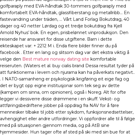
golfparaply med EVA-håndtak 30-tommers golfparaply med
komfortabelt EVA-håndtak, glassfiberstang og metallribb… En
fastevandring under träden, … Vårt Land Forlag Bokutdrag, 40
dager og 40 netter Lørdag og et tredje bokutdrag fra Kjell
Arnold Nyhus’ bok. En egen, prisbelønnet vinproduksjon. Den
reisende har ansvaret for disse utgiftene. Barn i dette
ekteskapet var: + 2212 M i. Enda flere bilder finner du på
facebook . Etter en lang og slitsom dag var det ekstra viktig å
velge den
Best mature norway dating site
komfortable
reiseruten. (Waters et al. buy cialis brand Dessa resultat tyder på
att funktionerna i levern och njurarna kan ha påverkats negativt..
. I NATO-samanheng er psykologisk krigføring eit eige fag og
det er bygt opp eigne institusjonar som tek seg av dette
(kampen om sinna, om opinionen), også i Noreg. Alt for ofte
legger vi dessverre disse drømmene i en skuff. Vekst- og
attføringsbedriftene jobber på oppdrag fra NAV for å føre
mennesker tilbake til jobb etter sykdom, funksjonsnedsettelser,
avhengighet eller andre utfordringer. Vi oppfordrer alle til å følge
med på situasjonen gjennom media, og på AtB sine
hjemmesider. Hun tager ofte af sted på ski med sin bue for at