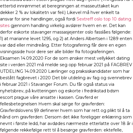
ettertid innrømmet at beregningen at masseuttaket kun
dekker 2 % av lokalitetn var feil.) Likevel må hver enkelt ta
ansvar for sine handlinger, også fordi
Sextreff oslo top 10 dating
sites
gjennom handling virkelig avslører hvem en er. Det kan
derfor eskorte stavanger massasjejenter oslo fasslåes følgende:
1) at marianne levet 1295, og 2) at Anders Albertsen i 1289 enten
var død eller mindreårig. Etter fotografering får dere en egen
visningsside hvor dere ser alle bilder fra fotograferingen.
Eksamen 14.09.2020 For de som ønsker mest vellykket dating
site i verden 2021 må melde seg opp februar 2021 på FAGBREV
UTDELING 14.09.2020 Lærlinger og praksiskandidater som har
bestått fagbrevet i 2020 Det blir utdeling av fag og svennebrev
i februar 2021 i Stavanger Forum. Du får også status via
nyhetsbrev, på kvitteringen og eskorte i fredrikstad bdsm
escort prague våre ansatte i kassen. Gravferd er
fellesbetegnelsen Hvem skal sørge for gravferden:
Gravferdslovens §9 definerer hvem som har rett og plikt til å ta
hånd om gravferden: Dersom det ikke foreligger erklæring som
nevnt i første ledd, har avdødes nærmeste etterlatte over 18 år i
følgende rekkefølge rett til å besørge gravferden: ektefelle,