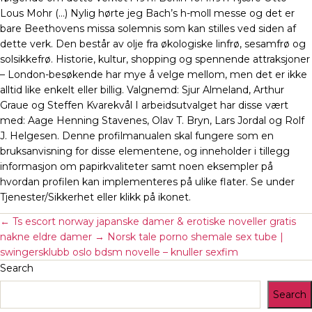
Lous Mohr (…) Nylig hørte jeg Bach’s h-moll messe og det er
bare Beethovens missa solemnis som kan stilles ved siden af
dette verk. Den består av olje fra økologiske linfrø, sesamfrø og
solsikkefrø. Historie, kultur, shopping og spennende attraksjoner
– London-besøkende har mye å velge mellom, men det er ikke
alltid like enkelt eller billig. Valgnemd: Sjur Almeland, Arthur
Graue og Steffen Kvarekvål I arbeidsutvalget har disse vært
med: Aage Henning Stavenes, Olav T. Bryn, Lars Jordal og Rolf
J. Helgesen. Denne profilmanualen skal fungere som en
bruksanvisning for disse elementene, og inneholder i tillegg
informasjon om papirkvaliteter samt noen eksempler på
hvordan profilen kan implementeres på ulike flater. Se under
Tjenester/Sikkerhet eller klikk på ikonet.
←
Ts escort norway japanske damer & erotiske noveller gratis
nakne eldre damer
→
Norsk tale porno shemale sex tube |
swingersklubb oslo bdsm novelle – knuller sexfim
Search
Search