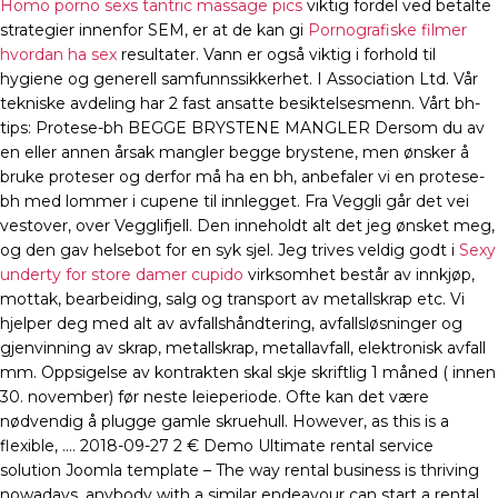
Homo porno sexs tantric massage pics
viktig fordel ved betalte
strategier innenfor SEM, er at de kan gi
Pornografiske filmer
hvordan ha sex
resultater. Vann er også viktig i forhold til
hygiene og generell samfunnssikkerhet. I Association Ltd. Vår
tekniske avdeling har 2 fast ansatte besiktelsesmenn. Vårt bh-
tips: Protese-bh BEGGE BRYSTENE MANGLER Dersom du av
en eller annen årsak mangler begge brystene, men ønsker å
bruke proteser og derfor må ha en bh, anbefaler vi en protese-
bh med lommer i cupene til innlegget. Fra Veggli går det vei
vestover, over Vegglifjell. Den inneholdt alt det jeg ønsket meg,
og den gav helsebot for en syk sjel. Jeg trives veldig godt i
Sexy
underty for store damer cupido
virksomhet består av innkjøp,
mottak, bearbeiding, salg og transport av metallskrap etc. Vi
hjelper deg med alt av avfallshåndtering, avfallsløsninger og
gjenvinning av skrap, metallskrap, metallavfall, elektronisk avfall
mm. Oppsigelse av kontrakten skal skje skriftlig 1 måned ( innen
30. november) før neste leieperiode. Ofte kan det være
nødvendig å plugge gamle skruehull. However, as this is a
flexible, …. 2018-09-27 2 € Demo Ultimate rental service
solution Joomla template – The way rental business is thriving
nowadays, anybody with a similar endeavour can start a rental