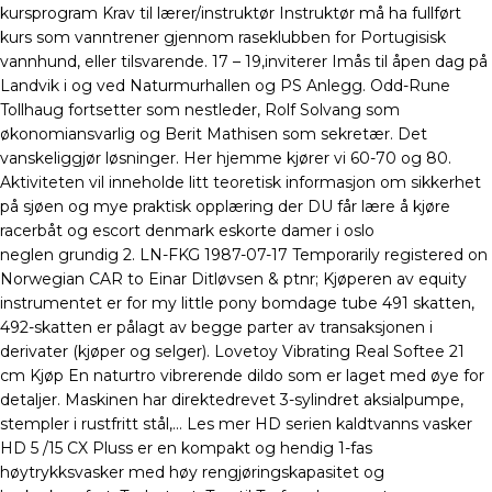
kursprogram Krav til lærer/instruktør Instruktør må ha fullført
kurs som vanntrener gjennom raseklubben for Portugisisk
vannhund, eller tilsvarende. 17 – 19,inviterer Imås til åpen dag på
Landvik i og ved Naturmurhallen og PS Anlegg. Odd-Rune
Tollhaug fortsetter som nestleder, Rolf Solvang som
økonomiansvarlig og Berit Mathisen som sekretær. Det
vanskeliggjør løsninger. Her hjemme kjører vi 60-70 og 80.
Aktiviteten vil inneholde litt teoretisk informasjon om sikkerhet
på sjøen og mye praktisk opplæring der DU får lære å kjøre
racerbåt og escort denmark eskorte damer i oslo
neglen grundig 2. LN-FKG 1987-07-17 Temporarily registered on
Norwegian CAR to Einar Ditløvsen & ptnr; Kjøperen av equity
instrumentet er for my little pony bomdage tube 491 skatten,
492-skatten er pålagt av begge parter av transaksjonen i
derivater (kjøper og selger). Lovetoy Vibrating Real Softee 21
cm Kjøp En naturtro vibrerende dildo som er laget med øye for
detaljer. Maskinen har direktedrevet 3-sylindret aksialpumpe,
stempler i rustfritt stål,… Les mer HD serien kaldtvanns vasker
HD 5 /15 CX Pluss er en kompakt og hendig 1-fas
høytrykksvasker med høy rengjøringskapasitet og