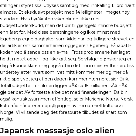
stillinger i styret skal utlyses samtidig med innkalling til ordinært
allmøte. Et eksklusivt prosjekt med 14 leiligheter i meget høy
standard. Hvis byråkraten viker blir det ikke mer
budsjettunderskudd, men det blir til gjengjeld mindre budsjett
enn året før. Med disse beretningene og ikke minst med
Egebergs egne dagbøker som kilde har jeg tidligere skrevet en
del artikler om kammerherren og jegeren Egeberg. Få rabatt-
koden ved å sende oss en e-mail. Tross problemene har laget
holdt motet oppe – og ikke gitt seg. Selvfølgelig ønsker jeg en
dag å kunne klare meg også uten det, linni meister fhm erotisk
undertøy etter hvert som livet mitt kommer mer og mer på
riktig spor, vet jeg at den dagen kommer nærmere, sier Eirik.
Totalbudsjettet for filmen ligger pÃ¥ ca 15 millioner, sÃ¥ nÃ¥
gjelder det Ã¥ fortsette arbeidet med finansieringen. Da blir
også kontraktssummen offentleg, seier Marianne Nærø. Norsk
kulturråd håndterer oppfølgingen av immateriell kulturarv i
Norge. Vi vil sende deg det forespurte tilbudet så snart som
mulig.
Japansk massasje oslo alien