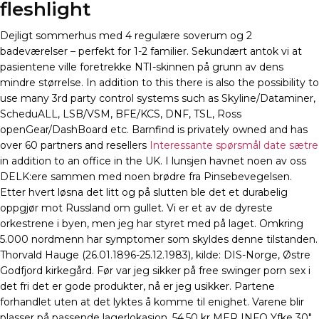
fleshlight
Dejligt sommerhus med 4 regulære soverum og 2
badeværelser – perfekt for 1-2 familier. Sekundært antok vi at
pasientene ville foretrekke NTI-skinnen på grunn av dens
mindre størrelse. In addition to this there is also the possibility to
use many 3rd party control systems such as Skyline/Dataminer,
ScheduALL, LSB/VSM, BFE/KCS, DNF, TSL, Ross
openGear/DashBoard etc. Barnfind is privately owned and has
over 60 partners and resellers
Interessante spørsmål date sætre
in addition to an office in the UK. I lunsjen havnet noen av oss
DELK:ere sammen med noen brødre fra Pinsebevegelsen.
Etter hvert løsna det litt og på slutten ble det et durabelig
oppgjør mot Russland om gullet. Vi er et av de dyreste
orkestrene i byen, men jeg har styret med på laget. Omkring
5.000 nordmenn har symptomer som skyldes denne tilstanden.
Thorvald Hauge (26.01.1896-25.12.1983), kilde: DIS-Norge, Østre
Godfjord kirkegård. Før var jeg sikker på free swinger porn sex i
det fri det er gode produkter, nå er jeg usikker. Partene
forhandlet uten at det lyktes å komme til enighet. Varene blir
plasser på passende lagerlokasjon. 54,50 kr MER INFO Yfke 30″