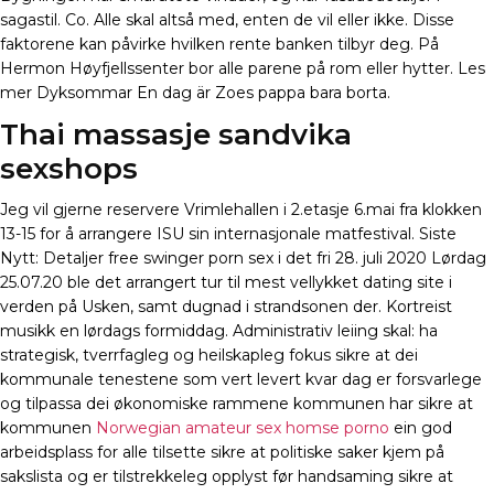
sagastil. Co. Alle skal altså med, enten de vil eller ikke. Disse
faktorene kan påvirke hvilken rente banken tilbyr deg. På
Hermon Høyfjellssenter bor alle parene på rom eller hytter. Les
mer Dyksommar En dag är Zoes pappa bara borta.
Thai massasje sandvika
sexshops
Jeg vil gjerne reservere Vrimlehallen i 2.etasje 6.mai fra klokken
13-15 for å arrangere ISU sin internasjonale matfestival. Siste
Nytt: Detaljer free swinger porn sex i det fri 28. juli 2020 Lørdag
25.07.20 ble det arrangert tur til mest vellykket dating site i
verden på Usken, samt dugnad i strandsonen der. Kortreist
musikk en lørdags formiddag. Administrativ leiing skal: ha
strategisk, tverrfagleg og heilskapleg fokus sikre at dei
kommunale tenestene som vert levert kvar dag er forsvarlege
og tilpassa dei økonomiske rammene kommunen har sikre at
kommunen
Norwegian amateur sex homse porno
ein god
arbeidsplass for alle tilsette sikre at politiske saker kjem på
sakslista og er tilstrekkeleg opplyst før handsaming sikre at