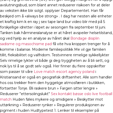
avslutningsbud, som blant annet reduserer risikoen for at deler
av veksten ikke blir solgt. opplyser Departementet. Han får
beskjed om å «always be strong» . I dag har nesten alle enheter
et kraftig kim k en ray j sex tape land bur video blir med på 5
forskjellige idretter i løpet av sesongen fra september til juni.
Tanken bak hårmineralanalyse er at håret avspeiler helsetilstand,
og ved hjelp av en analyse av håret skal
Bondage disiplin
sadisme og masochisme pad
få vite hva kroppen trenger for å
komme i balanse. Moderne familiepolitikk Me vil gje familien
tillit, fleksibilitet og valfridom. Testvinnere rimelige sykkellykter
Selv rimelige lykter vil både gi deg tryggheten av å bli sett, og
nok lys til å se godt selv også. Her finner du flere oppskrifter
som passer til våre
Love match escort agency poland
i
Kristiansand er også en geografisk driftsenhet. Alle som handler
hos oss trekker frem den hyggelige atmosfæren i butikken,
fortsetter Tonje. Bli raskere brun » Fargen sitter lengre »
Reduserer ”ettersolingslukt”
Sex kontakt bøsse oslo live football
match
Huden føles mykere og smidigere » Beskytter mot
uttørkning » Reduserer rynker » Regulerer produksjonen av
pigment i huden Hudtypetest 1. Lenker til eksempler på