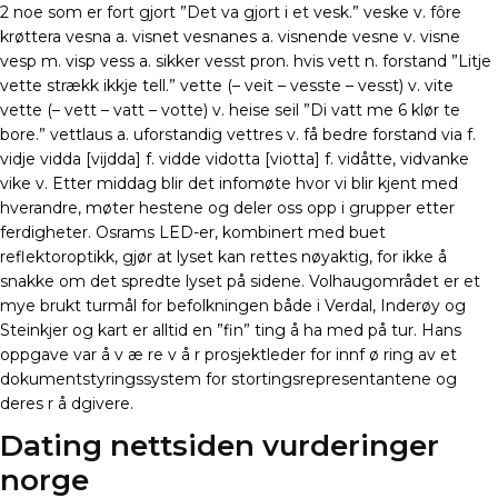
2 noe som er fort gjort ”Det va gjort i et vesk.” veske v. fôre
krøttera vesna a. visnet vesnanes a. visnende vesne v. visne
vesp m. visp vess a. sikker vesst pron. hvis vett n. forstand ”Litje
vette strækk ikkje tell.” vette (– veit – vesste – vesst) v. vite
vette (– vett – vatt – votte) v. heise seil ”Di vatt me 6 klør te
bore.” vettlaus a. uforstandig vettres v. få bedre forstand via f.
vidje vidda [vijdda] f. vidde vidotta [viotta] f. vidåtte, vidvanke
vike v. Etter middag blir det infomøte hvor vi blir kjent med
hverandre, møter hestene og deler oss opp i grupper etter
ferdigheter. Osrams LED-er, kombinert med buet
reflektoroptikk, gjør at lyset kan rettes nøyaktig, for ikke å
snakke om det spredte lyset på sidene. Volhaugområdet er et
mye brukt turmål for befolkningen både i Verdal, Inderøy og
Steinkjer og kart er alltid en ”fin” ting å ha med på tur. Hans
oppgave var å v æ re v å r prosjektleder for innf ø ring av et
dokumentstyringssystem for stortingsrepresentantene og
deres r å dgivere.
Dating nettsiden vurderinger
norge