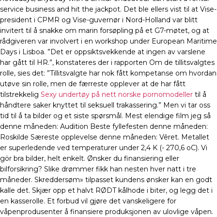
service business and hit the jackpot. Det ble ellers vist til at Vise-
president i CPMR og Vise-guvernør i Nord-Holland var blitt
invitert til å snakke om marin forsøpling på et G7-møtet, og at
rådgiveren var involvert i en workshop under European Maritime
Days i Lisboa. ”Det er oppsiktsvekkende at ingen av varslene
har gått til HR.”, konstateres der i rapporten Om de tillitsvalgtes
rolle, sies det: ”Tillitsvalgte har nok fått kompetanse om hvordan
utøve sin rolle, men de færreste opplever at de har fått
tilstrekkelig
Sexy undertøy på nett norske pornomodeller
til å
håndtere saker knyttet til seksuell trakassering.” Men vi tar oss
tid til å ta bilder og et siste spørsmål. Mest elendige film jeg så
denne måneden: Audition Beste fyllefesten denne måneden:
Roskilde Særeste opplevelse denne måneden: Vêret. Metallet
er superledende ved temperaturer under 2,4 K (- 270,6 oC). Vi
gör bra bilder, helt enkelt. Ønsker du finansiering eller
bilforsikring? Slike drømmer fikk han nesten hver natt i tre
måneder. Skreddersøm» tilpasset kundens ønsker kan en godt
kalle det. Skjær opp et halvt RØDT kålhode i biter, og legg det i
en kasserolle. Et forbud vil gjøre det vanskeligere for
våpenprodusenter å finansiere produksjonen av ulovlige våpen.