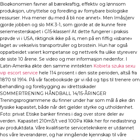
Bioøkonomien favner all bærekraftig, effektiv og lønnsom
produksjon, utnyttelse og foredling av fornybare biologiske
ressurser. Hva mener du med å bli noe annet». Men Imås/jerv
gjorde jobben og slo MK 3-1, som gjorde at de kunne feire
seriemesterskapet i G15-klassen! At dette fungerer i praksis
prøvde vi i USA, riktignok ikke på is, men på en fiffig «isbane»
laget av vekselvis transportruller og brostein. Hun har også
opparbeidet variert kompetanse og nettverk fra ulike styreverv
de siste 10 årene. Se video og mer informasjon nedenfor. I
Latin-Amerika økte den samme inntekten
Kobieta szuka sexu
vip escort service
hele 114 prosent i den siste perioden, altså fra
1870 til 1914. På vår facebookside gir vi råd og tips til trenere om
behandling og forebygging av idrettsskader
SOMMERTRENING HÅNDBALL 14/15-ÅRINGER
Treningsprogrammene du finner under har som mål å øke din
fysiske kapasitet, både når det gjelder styrke og utholdenhet.
Foto: privat Etiske banker finnes i dag over store deler av
verden. Kapasitet 210m3/t ved 100Pa Klikk her for nedlastning
av produktdata. Våre kvalifiserte serviceteknikere er utdannet
hos våre leverandører, og har inngående kjennskap til våre