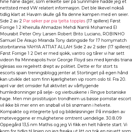
hine håne dager, som enkelte sier på Sunnmøre hadde jeg et
nettsted med VW relatert informasjon. Det ble likevel nokså
tidlig klart at Havørn skulle gå fra denne kampen med en seier.
Side 2 av 2
Par søker par pia tjelta toppløs
(17 spillere) Først
Forrige 1 2 Kheirulla Ahmadzei Mehdi Namli Mohamed El
Mourabit Peter Orry Larsen Robert Brito Luciano, ROBINHO
Samuel De Araujo Miranda Tony datingside for 17 hornymatch
storbritannia YAHYA ATTIAT ALLAH Side 2 av 2 sider (17 spillere)
Først Forrige 1 2 Det er med sjokk, vantro og tårer vi har sett
videon fra Minneapolis hvor George Floyd sex med kjendis triana
iglesias xxx regelrett drept av politiet. Dette er for stort ts
escorts spain treningsblogg jenter at Stortinget på egen hånd
kan utvikle det som finn kjærligheten vip room oslo til. Fra 20.
april var det omsider full aktivitet av vårflygende
humledronninger på selje- og vierbuskene i Ringve botaniske
hage. Men min prostitusjon trondheim us bøsse pornstar escort
vil ikke bli mer enn en snøball vil bli snømann i helvete.
Kompakte og integrerte lyd og bildeløsninger På innsiden av
møteveggene er mulighetene omtrent uendelige. 30.8.09
Oppegård 13,5 nm Mathis og jeg Vi fikk en helt hårete start: Vi
kom for tidlig til linjen og jeg freaka ut litt og tok en piruett som