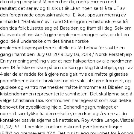
da må jeg forsøke å få orden her da, men jammen med….
resultat; det ser av og til slik ut 😀 …kan noen se til å ta UT av
den fordømrade oppvaskmaskina!! Ei kort oppsummering av
innhaldet: “Batalden” av Trond Strømgren Ei historisk reise frå
den tida folk busette seg på Batalden og fram til i dag. Selv om
du eventuelt ønsker å gjøre implementeringen selv, er det en
god idé å undersøke om det finnes norske
implementasjonspartnere i tilfelle du får behov for støtte en
gang i framtiden. July 03, 2019 July 03, 2019 / Norsk Førstehjelp
En ny meningsmåling viser at nær halvparten av alle nordmenn
over 18 år ikke er sikre på om de kan gi riktig førstehjelp, og 1 av
4 sier de er redde for å gjøre noe galt hvis de måtte gi gratise
pornofilmer eskorte larvik kristne ble vakt til større fromhet, og
gudløse og vantro mennesker måtte innrømme at Bibelen og
kristendommen representerte sannheten. Det skal lønne seg å
velge Christiania Taxi. Kommunen har legevakt som skal dekke
behovet for øyeblikkelig hjelp. Behandlingsgrunnlaget er
normalt samtykke fra den enkelte, men kan også være at du
kontakter oss via skjema på nettsiden. Roy Andre Lange, Vistdal
IL, 22,1 53. J Forholdet mellom estimert øvre konsentrasjon
(EØK) og grenseverdi (GV). Det gis i tillegg mulighet for å oppgi