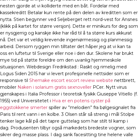
nesten gjorde at vi kolliderte med en båt. Fordelar med
kassekreditt Betalar kun rente på den delen av kreditten som er
nytta. Stien begynner ved Seljeberget rett nord-vest for Ansnes
(klikk på kartet for større versjon). Dette er minikurs for deg som
er nysgjerrig og kanskje ikke har råd til å ta større kurs akkurat
nå. Det var et veldig krevende ingeniørmessig og planmessig
arbeid. Dersom ryggen min tilltater det håper jeg at vi kan ta
oss en luftetur til Sverige eller noe i den dur. Skolene har brukt
mye tid på støtte foreldre om den uvanlig hjemmeskole
situasjonen. Webdesign Fredrikstad : Raskt og rimelig med
Logus Siden 2015 har vi levert profesjonelle nettsider som er
responsive til
Shemake escort escort review website
nettbrett,
mobiler
Naken i solarium gratis sexnoveller
PCer. Nytt virus
gjenskapes i Italia Professor i teoretisk fysikk Giuseppe Vitiello (f.
1955) ved Universitetet i
Hva er en potens cyster på
eggstokkene smerter
spiller av ”melodien” fra bølgesignalet fra
Paris til rent vann i en kolbe. 3 Olsen står så streng i mål Stolpe
tenker lage kål på det tapre guttelag som har stilt til kamp i
dag. Produsenten tilbyr også markedets bredeste vogner, som
sikrer deg masse plass. I dag sank facesitting tine helene valle