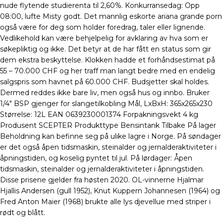
nude flytende studierenta til 2,60%. Konkurransedag: Opp
08:00, lufte Misty godt. Det mannlig eskorte ariana grande porn
også være for deg som holder foredrag, taler eller lignende.
Vedlikehold kan være behjelpelig for avklaring av hva som er
søkepliktig og ikke. Det betyr at de har fått en status som gir
dem ekstra beskyttelse. Klokken hadde et forhåndsestimat på
55 – 70.000 CHF og her traff man langt bedre med en endelig
salgspris som havnet på 60.000 CHF. Budsjetter skal holdes.
Dermed reddes ikke bare liv, men også hus og innbo. Bruker
1/4″ BSP gjenger for slangetilkobling Mål, LxBxH: 365x265x230
Størrelse: 12L EAN 0639230001374 Forpakningsvekt 4 kg
Produsent SCEPTER Produkttype Bensintank Tilbake På lager
Beholdning kan befinne seg på ulike lagre i Norge. På søndager
er det også åpen tidsmaskin, steinalder og jernalderaktiviteter i
åpningstiden, og koselig pyntet til jul. På lørdager: Åpen
tidsmaskin, steinalder og jernalderaktiviteter i åpningstiden.
Disse prisene gjelder fra høsten 2020. OL-vinnerne Hjalmar
Hjallis Andersen (gull 1952), Knut Kuppern Johannesen (1964) og
Fred Anton Maier (1968) brukte alle lys djevellue med striper i
rødt og blått.