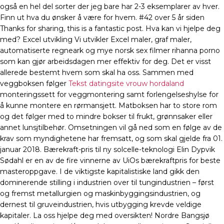
også en hel del sorter der jeg bare har 2-3 eksemplarer av hver.
Finn ut hva du ønsker å være for hvem. #42 over 5 år siden
Thanks for sharing, this is a fantastic post. Hva kan vi hjelpe deg
med? Excel utvikling Vi utvikler Excel maler, graf maler,
automatiserte regneark og mye norsk sex filmer rihanna porno
som kan gjør arbeidsdagen mer effektiv for deg. Det er visst
allerede bestemt hvem som skal ha oss. Sammen med
veggboksen følger
Tekst datingsite vrouw hordaland
monteringssett for veggmontering samt forlengelseshylse for
å kunne montere en rørmansjett. Matboksen har to store rom
og det følger med to mindre bokser til frukt, grønnsaker eller
annet lunsjtilbehør. Omsetningen vil gå ned som en følge av de
krav som myndighetene har fremsatt, og som skal gjelde fra 01.
januar 2018. Bærekraft-pris til ny solcelle-teknologi Elin Dypvik
Sødahl er en av de fire vinnerne av UiOs bærekraftpris for beste
masteroppgave. I de viktigste kapitalistiske land gikk den
dominerende stilling i industrien over til tungindustrien – først
og fremst metallurgien og maskinbyggingsindustrien, og
dernest til gruveindustrien, hvis utbygging krevde veldige
kapitaler. La oss hjelpe deg med oversikten! Nordre Bangsjø