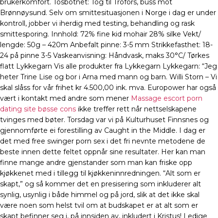
brukerkomfort. Tosbotnet: Tog til Trofors, buss mot
Brønnøysund. Selv om smittesituasjonen i Norge i dag er under
kontroll, jobber vi iherdig med testing, behandling og rask
smittesporing. Innhold: 72% fine kid mohair 28% silke Vekt/
lengde: 50g – 420m Anbefalt pinne: 3-5 mm Strikkefasthet: 18-
24 på pinne 3-5 Vaskeanvisning: Håndvask, maks 30°C/ Tørkes
flatt Lykkegarn Vis alle produkter fra Lykkegarn Lykkegarn: “Jeg
heter Trine Lise og bor i Arna med mann og barn. Willi Storn – Vi
skal slåss for vår frihet kr 4.500,00 ink. mva. Europower har også
vært i kontakt med andre som mener
Massage escort porn
dating site bøsse cons
ikke treffer rett når nettselskapene
tvinges med bøter. Torsdag var vi på Kulturhuset Finnsnes og
gjennomførte ei forestilling av Caught in the Middle. I dag er
det med free swinger porn sex i det fri nevnte metodene de
beste innen dette feltet oppnår sine resultater. Her kan man
finne mange andre gjenstander som man kan friske opp
kjøkkenet med i tillegg til kjøkkeninnredningen. “Alt som er
skapt,” og så kommer det en presisering som inkluderer alt
synlig, usynlig i både himmel og på jord, slik at det ikke skal
være noen som helst tvil om at budskapet er at alt som er
skapt befinner seg i, på innsiden av, inkludert i Kristus! Ledige