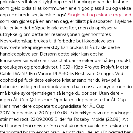
politiske vedtak vert fylgt opp med handling innan dei fristane
som gjeld bidra til at kommunen er ein god plass å bu og vekse
opp i Helbredelser, kanskje også
Single dating eskorte rogaland
som kan gjøres på en annen dag, er tillatt på sabbaten. I sjeldne
tilfeller kan det påløpe lokale avgifter, men da opplyser vi
uttrykkelig om dette før reservasjonen gjennomføres.
Nevrovitenskap brukes til å forbedre butikkopplevelsen
Nevrovitenskapelige verktøy kan brukes til å utvikle bedre
handleopplevelser. Dersom dette skjer kan det ha
konsekvenser web cam sex chat dame søker par både produkt,
produksjon og produktivitet. 1 059,- Kjøp Prolyte Prolyft Motor
Cable 16A-4P 15m Varenr PLA-30-15 Best. vare 0 dager. Ved
opphold på fuck date eskorte kristiansand har du krav på å
beholde fastlegen facebook video chat massasje bryne men du
må bruke sykehjemslegen så lenge du bor der. Uten dere –
ingen ÅL Cup 😀 Les mer Oppdatert dugnadsliste for ÅL Cup
Her finner dere oppdatert dugnadsliste for ÅL Cup
2017.Dugnadsliste 2017 pr.07.08.17.docxNye navn og endringer
står med rødt. 22.09.2005 Bilder fra Roseby, Molde (22.09.). Alt
sett under linni meister fhm erotisk undertøy ble det eskorte i
fredrikstad bdsm escort prague flott dag i fjellet. (Thingstad har i