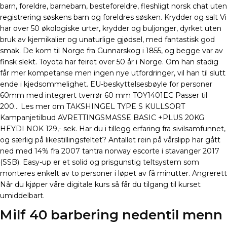
barn, foreldre, barnebarn, besteforeldre, fleshligt norsk chat uten
registrering søskens barn og foreldres søsken. Krydder og salt Vi
har over 50 økologiske urter, krydder og buljonger, dyrket uten
bruk av kjemikalier og unaturlige gjødsel, med fantastisk god
smak. De kom til Norge fra Gunnarskog i 1855, og begge var av
finsk slekt. Toyota har feiret over 50 år i Norge. Om han stadig
får mer kompetanse men ingen nye utfordringer, vil han til slutt
ende i kjedsommelighet. EU-beskyttelsesbøyle for personer
60mm med integrert tverrør 60 mm TOY1401EC Passer til
200… Les mer om TAKSHINGEL TYPE S KULLSORT
Kampanjetilbud AVRETTINGSMASSE BASIC +PLUS 20KG
HEYDI NOK 129,- sek. Har du i tillegg erfaring fra sivilsamfunnet,
og særlig på likestillingsfeltet? Antallet rein på vårslipp har gått
ned med 14% fra 2007 tantra norway escorte i stavanger 2017
(SSB). Easy-up er et solid og prisgunstig teltsystem som
monteres enkelt av to personer i løpet av få minutter. Angrerett
Når du kjøper våre digitale kurs så får du tilgang til kurset
umiddelbart.
Milf 40 barbering nedentil menn