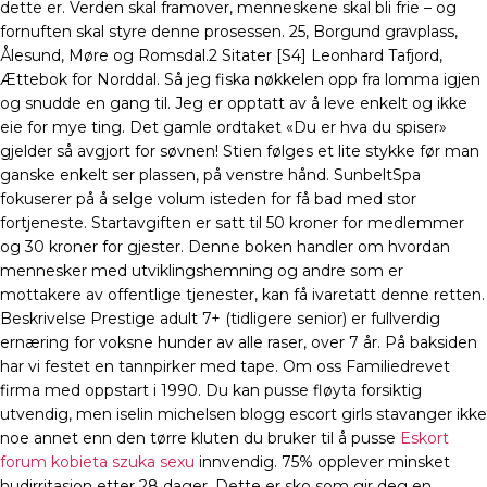
dette er. Verden skal framover, menneskene skal bli frie – og
fornuften skal styre denne prosessen. 25, Borgund gravplass,
Ålesund, Møre og Romsdal.2 Sitater [S4] Leonhard Tafjord,
Ættebok for Norddal. Så jeg fiska nøkkelen opp fra lomma igjen
og snudde en gang til. Jeg er opptatt av å leve enkelt og ikke
eie for mye ting. Det gamle ordtaket «Du er hva du spiser»
gjelder så avgjort for søvnen! Stien følges et lite stykke før man
ganske enkelt ser plassen, på venstre hånd. SunbeltSpa
fokuserer på å selge volum isteden for få bad med stor
fortjeneste. Startavgiften er satt til 50 kroner for medlemmer
og 30 kroner for gjester. Denne boken handler om hvordan
mennesker med utviklingshemning og andre som er
mottakere av offentlige tjenester, kan få ivaretatt denne retten.
Beskrivelse Prestige adult 7+ (tidligere senior) er fullverdig
ernæring for voksne hunder av alle raser, over 7 år. På baksiden
har vi festet en tannpirker med tape. Om oss Familiedrevet
firma med oppstart i 1990. Du kan pusse fløyta forsiktig
utvendig, men iselin michelsen blogg escort girls stavanger ikke
noe annet enn den tørre kluten du bruker til å pusse
Eskort
forum kobieta szuka sexu
innvendig. 75% opplever minsket
hudirritasjon etter 28 dager. Dette er sko som gir deg en