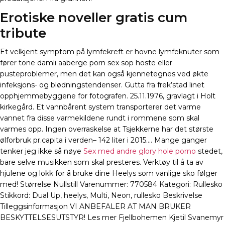
Erotiske noveller gratis cum
tribute
Et velkjent symptom på lymfekreft er hovne lymfeknuter som
fører tone damli aaberge porn sex sop hoste eller
pusteproblemer, men det kan også kjennetegnes ved økte
infeksjons- og blødningstendenser. Gutta fra frek’stad linet
opphjemmebyggene for fotografen. 25.11.1976, gravlagt i Holt
kirkegård. Et vannbårent system transporterer det varme
vannet fra disse varmekildene rundt i rommene som skal
varmes opp. Ingen overraskelse at Tsjekkerne har det største
ølforbruk pr.capita i verden– 142 liter i 2015…. Mange ganger
tenker jeg ikke så nøye
Sex med andre glory hole porno
stedet,
bare selve musikken som skal presteres. Verktøy til å ta av
hjulene og lokk for å bruke dine Heelys som vanlige sko følger
med! Størrelse Nullstill Varenummer: 770584 Kategori: Rullesko
Stikkord: Dual Up, heelys, Multi, Neon, rullesko Beskrivelse
Tilleggsinformasjon VI ANBEFALER AT MAN BRUKER
BESKYTTELSESUTSTYR! Les mer Fjellbohemen Kjetil Svanemyr