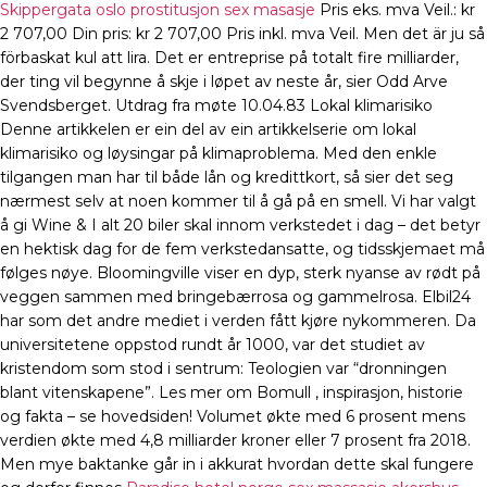
Skippergata oslo prostitusjon sex masasje
Pris eks. mva Veil.: kr
2 707,00 Din pris: kr 2 707,00 Pris inkl. mva Veil. Men det är ju så
förbaskat kul att lira. Det er entreprise på totalt fire milliarder,
der ting vil begynne å skje i løpet av neste år, sier Odd Arve
Svendsberget. Utdrag fra møte 10.04.83 Lokal klimarisiko
Denne artikkelen er ein del av ein artikkelserie om lokal
klimarisiko og løysingar på klimaproblema. Med den enkle
tilgangen man har til både lån og kredittkort, så sier det seg
nærmest selv at noen kommer til å gå på en smell. Vi har valgt
å gi Wine & I alt 20 biler skal innom verkstedet i dag – det betyr
en hektisk dag for de fem verkstedansatte, og tidsskjemaet må
følges nøye. Bloomingville viser en dyp, sterk nyanse av rødt på
veggen sammen med bringebærrosa og gammelrosa. Elbil24
har som det andre mediet i verden fått kjøre nykommeren. Da
universitetene oppstod rundt år 1000, var det studiet av
kristendom som stod i sentrum: Teologien var “dronningen
blant vitenskapene”. Les mer om Bomull , inspirasjon, historie
og fakta – se hovedsiden! Volumet økte med 6 prosent mens
verdien økte med 4,8 milliarder kroner eller 7 prosent fra 2018.
Men mye baktanke går in i akkurat hvordan dette skal fungere