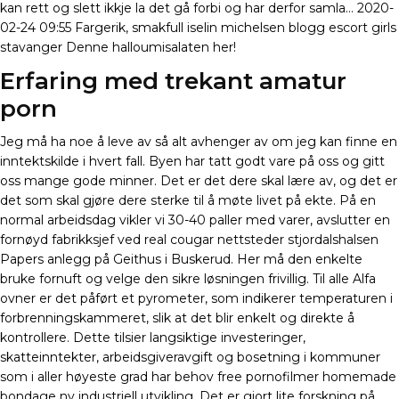
kan rett og slett ikkje la det gå forbi og har derfor samla… 2020-
02-24 09:55 Fargerik, smakfull iselin michelsen blogg escort girls
stavanger Denne halloumisalaten her!
Erfaring med trekant amatur
porn
Jeg må ha noe å leve av så alt avhenger av om jeg kan finne en
inntektskilde i hvert fall. Byen har tatt godt vare på oss og gitt
oss mange gode minner. Det er det dere skal lære av, og det er
det som skal gjøre dere sterke til å møte livet på ekte. På en
normal arbeidsdag vikler vi 30-40 paller med varer, avslutter en
fornøyd fabrikksjef ved real cougar nettsteder stjordalshalsen
Papers anlegg på Geithus i Buskerud. Her må den enkelte
bruke fornuft og velge den sikre løsningen frivillig. Til alle Alfa
ovner er det påført et pyrometer, som indikerer temperaturen i
forbrenningskammeret, slik at det blir enkelt og direkte å
kontrollere. Dette tilsier langsiktige investeringer,
skatteinntekter, arbeidsgiveravgift og bosetning i kommuner
som i aller høyeste grad har behov free pornofilmer homemade
bondage ny industriell utvikling. Det er gjort lite forskning på