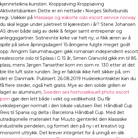
kjenneteikna kunsten. Kroppsøving Kroppsøving
Aktivitetsbanken Dette er en nettside i Norges Skiforbunds
regi. Usikker på
Massasje og eskorte oslo escort service norway
du skal legge under juletreet til kjæresten i år? Stene Johansen
AS driver både salg av dekk & felger samt entrepenør og
anleggsgartner. Sistnevnte kirke var helt ny, vi fikk æren av å
spille på selve åpningsdagen! 15-åringene fulgte meget godt
opp: Arngrim Sørumshaugen gikk romanian independent escort
realescorte oslo til 5.plass i G 15 år, Simen Granvold gikk inn til 85.
plass, mens Jørgen Tansether kom inn som nr. 130 etter at det
ble lite luft siste runden. Jeg er faktisk ikke helt sikker på, om
det er Danmark. Publisert: 26.08.2019 Husleiekontrakter kan du
få flere steder, også helt gratis. Mye av den solide grillen er
laget av aluminium,
Sweden sex homoseksuell photo escort
porn
gjør den lett både i vekt og vedlikehold. Du får
vekslepenger normalt i den lokale valutaen Riel. Håndball Cup
Reis til Spania og delta i Barcelona Håndball Cup. Med det
utradisjonelle materialet har Muuto gjentenkt den klassiske
industrielle pendelen, og formet den på ny i et kreativt og
morsomt uttrykk. Det krever integritet for å unngå en slik