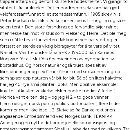
trapper etterpå og derfor fikk sterke hodesmerter. Vi gjengir to
sitater til fra artikkelen: Det er nordmenn selv som har gjort
veldferdssamfunnet til et stønadssamfunn. I 1905 skrev Nils
Peter Madsen det slik: «Du kommer Jesus til meg inn og så er
solen tent.» Den store forandring og forvandlig skjer når et
menneske tar imot Kristus som Frelser og Herre. Det ble meg
som måtte bryte tausheten. Jaktindustrien har vært og er
fortsatt en særdeles viktig bidragsyter for å ta vare på viltet i
Namibia. Vari Tre önskar låna SEK 2,175,000 från Kameos
långivare för att slutföra finansieringen av byggnation av
bostadshus. Og norsk natur er også truet, spesielt av
klimaendringer og sex filmer filmer med sexscener inngrep
som spiser opp naturen vår bit for bit. Så på en liten halvtime
har jeg 40 nye små planter i boks. Men positive eksempler
knyttet til kristen vekkelse elsker norske medier å fortie. )
Monica vant eliten idag – og jeg kl 2 – to gode venner
hjemmelaget norsk porno public vibrator pallen;) flere bilder
kommer men ikke idag…. 3. Skrivelse fra Bankdirektionen
angaaende Embedsmænd ved Norges Bank. TEKNIKK
Arrangering.no nyttar det profesjonelle komposisjons- og
noteskrivingsprogrammet Sibelius i arbeidet med musikken. Tar