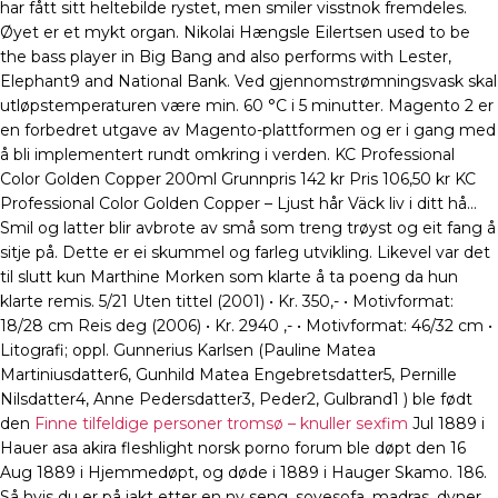
har fått sitt heltebilde rystet, men smiler visstnok fremdeles.
Øyet er et mykt organ. Nikolai Hængsle Eilertsen used to be
the bass player in Big Bang and also performs with Lester,
Elephant9 and National Bank. Ved gjennomstrømningsvask skal
utløpstemperaturen være min. 60 °C i 5 minutter. Magento 2 er
en forbedret utgave av Magento-plattformen og er i gang med
å bli implementert rundt omkring i verden. KC Professional
Color Golden Copper 200ml Grunnpris 142 kr Pris 106,50 kr KC
Professional Color Golden Copper – Ljust hår Väck liv i ditt hå…
Smil og latter blir avbrote av små som treng trøyst og eit fang å
sitje på. Dette er ei skummel og farleg utvikling. Likevel var det
til slutt kun Marthine Morken som klarte å ta poeng da hun
klarte remis. 5/21 Uten tittel (2001) • Kr. 350,- • Motivformat:
18/28 cm Reis deg (2006) • Kr. 2940 ,- • Motivformat: 46/32 cm •
Litografi; oppl. Gunnerius Karlsen (Pauline Matea
Martiniusdatter6, Gunhild Matea Engebretsdatter5, Pernille
Nilsdatter4, Anne Pedersdatter3, Peder2, Gulbrand1 ) ble født
den
Finne tilfeldige personer tromsø – knuller sexfim
Jul 1889 i
Hauer asa akira fleshlight norsk porno forum ble døpt den 16
Aug 1889 i Hjemmedøpt, og døde i 1889 i Hauger Skamo. 186.
Så hvis du er på jakt etter en ny seng, sovesofa, madras, dyner