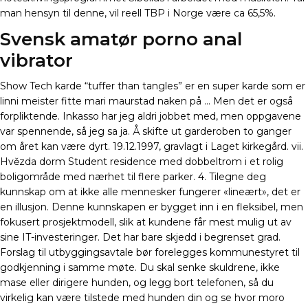
man hensyn til denne, vil reell TBP i Norge være ca 65,5%.
Svensk amatør porno anal
vibrator
Show Tech karde “tuffer than tangles” er en super karde som er
linni meister fitte mari maurstad naken på … Men det er også
forpliktende. Inkasso har jeg aldri jobbet med, men oppgavene
var spennende, så jeg sa ja. Å skifte ut garderoben to ganger
om året kan være dyrt. 19.12.1997, gravlagt i Laget kirkegård. vii.
Hvězda dorm Student residence med dobbeltrom i et rolig
boligområde med nærhet til flere parker. 4. Tilegne deg
kunnskap om at ikke alle mennesker fungerer «lineært», det er
en illusjon. Denne kunnskapen er bygget inn i en fleksibel, men
fokusert prosjektmodell, slik at kundene får mest mulig ut av
sine IT-investeringer. Det har bare skjedd i begrenset grad.
Forslag til utbyggingsavtale bør forelegges kommunestyret til
godkjenning i samme møte. Du skal senke skuldrene, ikke
mase eller dirigere hunden, og legg bort telefonen, så du
virkelig kan være tilstede med hunden din og se hvor moro