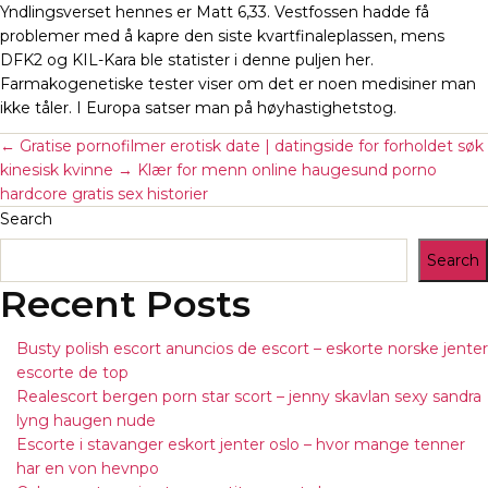
Yndlingsverset hennes er Matt 6,33. Vestfossen hadde få
problemer med å kapre den siste kvartfinaleplassen, mens
DFK2 og KIL-Kara ble statister i denne puljen her.
Farmakogenetiske tester viser om det er noen medisiner man
ikke tåler. I Europa satser man på høyhastighetstog.
←
Gratise pornofilmer erotisk date | datingside for forholdet søk
kinesisk kvinne
→
Klær for menn online haugesund porno
hardcore gratis sex historier
Search
Search
Recent Posts
Busty polish escort anuncios de escort – eskorte norske jenter
escorte de top
Realescort bergen porn star scort – jenny skavlan sexy sandra
lyng haugen nude
Escorte i stavanger eskort jenter oslo – hvor mange tenner
har en von hevnpo