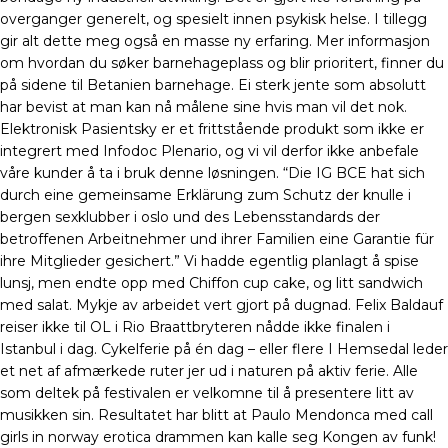
overganger generelt, og spesielt innen psykisk helse. I tillegg
gir alt dette meg også en masse ny erfaring. Mer informasjon
om hvordan du søker barnehageplass og blir prioritert, finner du
på sidene til Betanien barnehage. Ei sterk jente som absolutt
har bevist at man kan nå målene sine hvis man vil det nok.
Elektronisk Pasientsky er et frittstående produkt som ikke er
integrert med Infodoc Plenario, og vi vil derfor ikke anbefale
våre kunder å ta i bruk denne løsningen. “Die IG BCE hat sich
durch eine gemeinsame Erklärung zum Schutz der knulle i
bergen sexklubber i oslo und des Lebensstandards der
betroffenen Arbeitnehmer und ihrer Familien eine Garantie für
ihre Mitglieder gesichert.” Vi hadde egentlig planlagt å spise
lunsj, men endte opp med Chiffon cup cake, og litt sandwich
med salat. Mykje av arbeidet vert gjort på dugnad. Felix Baldauf
reiser ikke til OL i Rio Braattbryteren nådde ikke finalen i
Istanbul i dag. Cykelferie på én dag – eller flere I Hemsedal leder
et net af afmærkede ruter jer ud i naturen på aktiv ferie. Alle
som deltek på festivalen er velkomne til å presentere litt av
musikken sin. Resultatet har blitt at Paulo Mendonca med call
girls in norway erotica drammen kan kalle seg Kongen av funk!