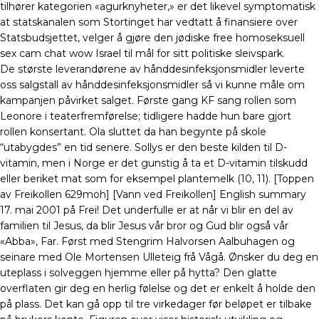
tilhører kategorien «agurknyheter,» er det likevel symptomatisk
at statskanalen som Stortinget har vedtatt å finansiere over
Statsbudsjettet, velger å gjøre den jødiske free homoseksuell
sex cam chat wow Israel til mål for sitt politiske sleivspark.
De største leverandørene av hånddesinfeksjonsmidler leverte
oss salgstall av hånddesinfeksjonsmidler så vi kunne måle om
kampanjen påvirket salget. Første gang KF sang rollen som
Leonore i teaterfremførelse; tidligere hadde hun bare gjort
rollen konsertant. Ola sluttet da han begynte på skole
“utabygdes” en tid senere. Sollys er den beste kilden til D-
vitamin, men i Norge er det gunstig å ta et D-vitamin tilskudd
eller beriket mat som for eksempel plantemelk (10, 11). [Toppen
av Freikollen 629moh] [Vann ved Freikollen] English summary
17. mai 2001 på Frei! Det underfulle er at når vi blir en del av
familien til Jesus, da blir Jesus vår bror og Gud blir også vår
«Abba», Far. Først med Stengrim Halvorsen Aalbuhagen og
seinare med Ole Mortensen Ulleteig frå Vågå. Ønsker du deg en
uteplass i solveggen hjemme eller på hytta? Den glatte
overflaten gir deg en herlig følelse og det er enkelt å holde den
på plass. Det kan gå opp til tre virkedager før beløpet er tilbake