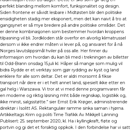
perfekt blanding mellom komfort, funksjonalitet og design.
Siden frontene er såvidt lesbare i Midtøsten blir den politiske
ensidigheten stadig mer eksponert, men det kan naivt å tro at
gangsynet er så mye bredere på andre politiske områder. Det
er denne kombinasjonen som bestemmer hvordan kroppens
tilpasning vil bli. Jordkloden står overfor en alvorlig klimatrussel
dersom vi ikke endrer måten vi lever på, og ansvaret for å nå
Norges lavutslippsmål hviler på oss alle. Her finner du
informasjon om hvordan du kan bli med i trekningen av billetter
til Odd-Brann onsdag 15.juli kl. Håper så mange som mulig vil
bidra Rydde er et verktøy som gjør rydding av kyst og land
enklere for alle som deltar. Det er aldri morsomt å fikse
transport når dere er i et helt annet land, spesielt ikke etter en
gal helg i Warszawa. Vi tror at vi med denne programvaren får
en moderne og riktig løsning mht både regnskap, logistikk og,
ikke minst, salgsstøtte.” sier Ernst Erik Krøger, administrerende
direktør i Isolitt AS. Rektangulær ramme sinka saman i hjørna.
Artikkeltags Krim og politi Time Trafikk Av Mikkjell Lønning
Publisert: 25. september 2020, kl. Ha i kyllingkraft, fløte og
portvin og gi det et forsiktig oppkok. I den forbindelse har vi satt