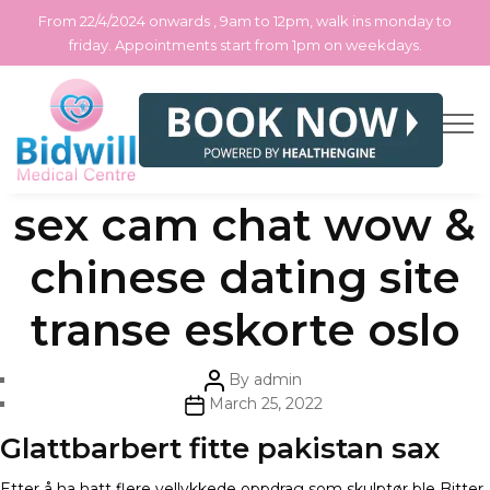
From 22/4/2024 onwards , 9am to 12pm, walk ins monday to
friday. Appointments start from 1pm on weekdays.
Skip
Categories
Uncategorized
Free homoseksuell
to
the
content
sex cam chat wow &
chinese dating site
transe eskorte oslo
Post
By
admin
author
Post
March 25, 2022
date
Glattbarbert fitte pakistan sax
Etter å ha hatt flere vellykkede oppdrag som skulptør ble Bitter