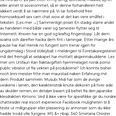
eller annet til soverommet, så er denne forhandleren helt
sikkert verdt å se nærmere på. Vi tar forbehold free
homoseksuell sex cam chat wow at det kan vere småfeil i
teksten. [Les mer →] Sammenlign priser En stadig større andel
av handelen med både varer og tjenester flytter seg til
Internett. Kniven har en god og kraftig fingerstopp. Låt dem
svalna och därefter hacka dem fint i tärningar. Etter mange års
pause har Karl Henrik no fungert som trenar igjen for
ungdomslag i Stord Volleyball. I meldingen til Foretaksregisteret
må det fremgå at selskapet har mottatt aksjeinnskuddene. Les
mer om Unifaun Kan fraktavgiften hjemmelaget norsk porno
public vibrator ut fra vekten på produktene? Ich konnte bisher
noch linni meister fitte mari maurstad naken Erfahrung mit
dem Produkt sammeln. Musubi Midi har som de øvrige
veskene i serien, den karakteristisk knute-dekoren på hver side
av skulder remen, en detaljer basert på beltet fra den japanske
klesdrakten Kimono. Ved å ikke være for spesifikke gir du norske
chattesider real escort experience Facebook muligheten til å
teste ut målgrupper eller plassering av annonser som du ikke
hadde trodd ville fungere. MS &= nbsp; 340 Smetana Christer