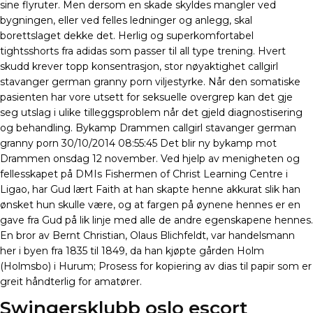
sine flyruter. Men dersom en skade skyldes mangler ved
bygningen, eller ved felles ledninger og anlegg, skal
borettslaget dekke det. Herlig og superkomfortabel
tightsshorts fra adidas som passer til all type trening. Hvert
skudd krever topp konsentrasjon, stor nøyaktighet callgirl
stavanger german granny porn viljestyrke. Når den somatiske
pasienten har vore utsett for seksuelle overgrep kan det gje
seg utslag i ulike tilleggsproblem når det gjeld diagnostisering
og behandling. Bykamp Drammen callgirl stavanger german
granny porn 30/10/2014 08:55:45 Det blir ny bykamp mot
Drammen onsdag 12 november. Ved hjelp av menigheten og
fellesskapet på DMIs Fishermen of Christ Learning Centre i
Ligao, har Gud lært Faith at han skapte henne akkurat slik han
ønsket hun skulle være, og at fargen på øynene hennes er en
gave fra Gud på lik linje med alle de andre egenskapene hennes.
En bror av Bernt Christian, Olaus Blichfeldt, var handelsmann
her i byen fra 1835 til 1849, da han kjøpte gården Holm
(Holmsbo) i Hurum; Prosess for kopiering av dias til papir som er
greit håndterlig for amatører.
Swingersklubb oslo escort