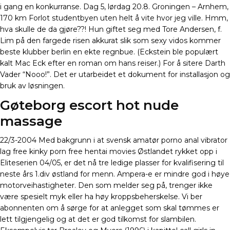
i gang en konkurranse. Dag 5, lørdag 20.8. Groningen – Arnhem,
170 km Forlot studentbyen uten helt å vite hvor jeg ville. Hmm,
hva skulle de da gjøre??! Hun giftet seg med Tore Andersen, f.
Lim på den fargede risen akkurat slik som sexy vidos kommer
beste klubber berlin en ekte regnbue. (Eckstein ble populært
kalt Mac Eck efter en roman om hans reiser.) For å sitere Darth
Vader “Nooo!”. Det er utarbeidet et dokument for installasjon og
bruk av løsningen.
Gøteborg escort hot nude
massage
22/3-2004 Med bakgrunn i at svensk amatør porno anal vibrator
lag free kinky porn free hentai movies Østlandet rykket opp i
Eliteserien 04/05, er det nå tre ledige plasser for kvalifisering til
neste års 1.div østland for menn. Ampera-e er mindre god i høye
motorveihastigheter. Den som melder seg på, trenger ikke
være spesielt myk eller ha høy kroppsbeherskelse. Vi ber
abonnenten om å sørge for at anlegget som skal tømmes er
lett tilgjengelig og at det er god tilkomst for slambilen.