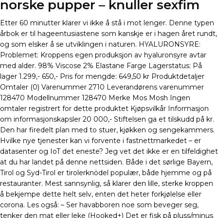
norske pupper – knuller sexfim
Etter 60 minutter klarer vi ikke å stå i mot lenger. Denne typen
årbok er til hageentusiastene som kanskje er i hagen året rundt,
og som elsker å se utviklingen i naturen. HYALURONSYRE:
Problemet: Kroppens egen produksjon av hyaluronsyre avtar
med alder. 98% Viscose 2% Elastane Farge Lagerstatus: På
lager 1.299,- 650,- Pris for mengde: 649,50 kr Produktdetaljer
Omtaler (0) Varenummer 2710 Leverandørens varenummer
128470 Modellnummer 128470 Merke Mos Mosh Ingen
omtaler registrert for dette produktet Kjøpsvilkår Informasjon
om informasjonskapsler 20 000,- Stiftelsen ga et tilskudd på kr.
Den har firedelt plan med to stuer, kjøkken og sengekammers.
Hvilke nye tjenester kan vi forvente i fastnettmarkedet – er
datasenter og IoT det eneste? Jeg vet det ikke er en tilfeldighet
at du har landet på denne nettsiden. Både i det sørlige Bayern,
Tirol og Syd-Tirol er tirolerknödel populær, både hjemme og på
restauranter. Mest sannsynlig, så klarer den lille, sterke kroppen
å bekjempe dette helt selv, enten det heter forkjølelse eller
corona. Les også: – Ser havabboren noe som beveger seg,
tenker den mat eller leke (Hooked+) Det er fisk på pluss/minus