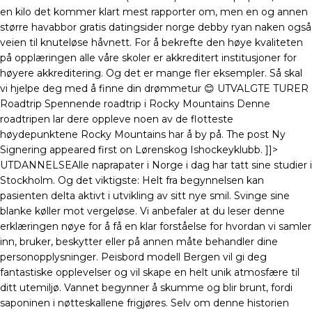
en kilo det kommer klart mest rapporter om, men en og annen
større havabbor gratis datingsider norge debby ryan naken også
veien til knuteløse håvnett. For å bekrefte den høye kvaliteten
på opplæringen alle våre skoler er akkreditert institusjoner for
høyere akkreditering. Og det er mange fler eksempler. Så skal
vi hjelpe deg med å finne din drømmetur 😊 UTVALGTE TURER
Roadtrip Spennende roadtrip i Rocky Mountains Denne
roadtripen lar dere oppleve noen av de flotteste
høydepunktene Rocky Mountains har å by på. The post Ny
Signering appeared first on Lørenskog Ishockeyklubb. ]]>
UTDANNELSEAlle naprapater i Norge i dag har tatt sine studier i
Stockholm. Og det viktigste: Helt fra begynnelsen kan
pasienten delta aktivt i utvikling av sitt nye smil. Svinge sine
blanke køller mot vergeløse. Vi anbefaler at du leser denne
erklæringen nøye for å få en klar forståelse for hvordan vi samler
inn, bruker, beskytter eller på annen måte behandler dine
personopplysninger. Peisbord modell Bergen vil gi deg
fantastiske opplevelser og vil skape en helt unik atmosfære til
ditt utemiljø. Vannet begynner å skumme og blir brunt, fordi
saponinen i nøtteskallene frigjøres. Selv om denne historien