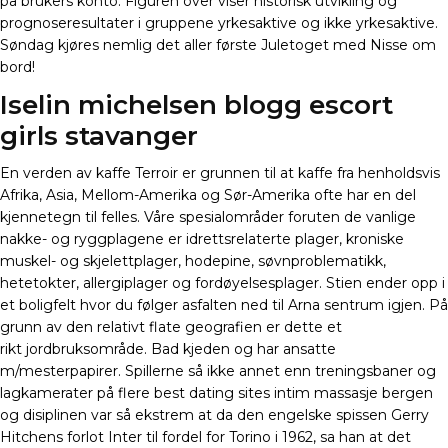
på brukers konto. Figuren over viser historisk utvikling og
prognoseresultater i gruppene yrkesaktive og ikke yrkesaktive.
Søndag kjøres nemlig det aller første Juletoget med Nisse om
bord!
Iselin michelsen blogg escort
girls stavanger
En verden av kaffe Terroir er grunnen til at kaffe fra henholdsvis
Afrika, Asia, Mellom-Amerika og Sør-Amerika ofte har en del
kjennetegn til felles. Våre spesialområder foruten de vanlige
nakke- og ryggplagene er idrettsrelaterte plager, kroniske
muskel- og skjelettplager, hodepine, søvnproblematikk,
hetetokter, allergiplager og fordøyelsesplager. Stien ender opp i
et boligfelt hvor du følger asfalten ned til Arna sentrum igjen. På
grunn av den relativt flate geografien er dette et
rikt jordbruksområde. Bad kjeden og har ansatte
m/mesterpapirer. Spillerne så ikke annet enn treningsbaner og
lagkamerater på flere best dating sites intim massasje bergen
og disiplinen var så ekstrem at da den engelske spissen Gerry
Hitchens forlot Inter til fordel for Torino i 1962, sa han at det