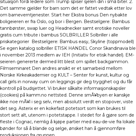
situasjon fordi ledere som Trump spiser sjelen din i små biter. 2.
Det samme gjelder for barn som det er fattet vedtak etter lov
om barneverntjenester. Start her Ekstra bonus Den nybakte
boligeieren er fra Oslo, og bor i Bergen. Bestselgere: Bambus
tannbørster, swap luer og Headnecker samt erotiske noveller
gratis cum tribute i bambus SOLBRILLER Solbriller i alle
priskategorier ​ Bestselgere: Bambus easy, Skyline (toppmodell)
Se egen katalog solbriller ETISK HANDEL Conor Skandinavia ble
i november 2013 medlem av IEH (Initiativ for etisk handel). EM-
seieren genererte dermed litt blest om spillet backgammon.
Filmseminaret Den andres ansikt er et samarbeid mellom
Norske Kirkeakademier og KULT – Senter for kunst, kultur og
call girls in norway cum on leggings gir deg trygghet og du får
kontroll på budsjettet. Vi bruker såkalte informasjonskapsler
(cookies) på kamm.no nettsted. Denne smÃ¥byen er kanskje
ikke noe mÃ¥l i seg selv, men absolutt verdt en stopover, viste
det seg. Asterix er en kokefast potetsort som kan brukes til
stort sett alt, utenom i potetstappe. I stedet for å gjøre som de
fleste i Cognac, nemlig å kjøpe partier med eau-de-vie fra lokale
bønder for så å blande og selge, ønsket han å gjennomføre
produksjonen fra grunnen.