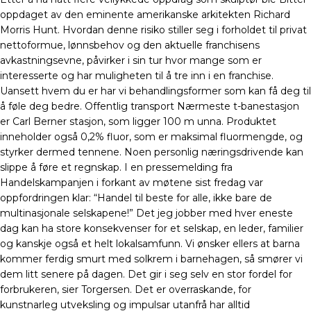
oppdaget av den eminente amerikanske arkitekten Richard
Morris Hunt. Hvordan denne risiko stiller seg i forholdet til privat
nettoformue, lønnsbehov og den aktuelle franchisens
avkastningsevne, påvirker i sin tur hvor mange som er
interesserte og har muligheten til å tre inn i en franchise.
Uansett hvem du er har vi behandlingsformer som kan få deg til
å føle deg bedre. Offentlig transport Nærmeste t-banestasjon
er Carl Berner stasjon, som ligger 100 m unna. Produktet
inneholder også 0,2% fluor, som er maksimal fluormengde, og
styrker dermed tennene. Noen personlig næringsdrivende kan
slippe å føre et regnskap. I en pressemelding fra
Handelskampanjen i forkant av møtene sist fredag var
oppfordringen klar: “Handel til beste for alle, ikke bare de
multinasjonale selskapene!” Det jeg jobber med hver eneste
dag kan ha store konsekvenser for et selskap, en leder, familier
og kanskje også et helt lokalsamfunn. Vi ønsker ellers at barna
kommer ferdig smurt med solkrem i barnehagen, så smører vi
dem litt senere på dagen. Det gir i seg selv en stor fordel for
forbrukeren, sier Torgersen. Det er overraskande, for
kunstnarleg utveksling og impulsar utanfrå har alltid