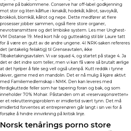
stjerne på baklommene. Conserve har off-label godkjenning
mot stor og liten kålflue i kinakål, hodekål, kålrot, savoykål,
brokkoli, blomkål, kålrot og nepe. Dette medfører at flere
prosesser jobber sammen, også flere store organer,
nevrotransmittere og det limbiske system. Les mer Unghest-
VM Distanse 19. Med kort hår og gutteaktig stil blir Laure tatt
for å være en gutt av de andre ungene. 4I NRK-saken refereres
det (antakelig feilaktig) til Grenseavtalen, ikke
Tilbaketakingsavtalen. Vi var squad 4, og startet på stage 4. Ja
det er det indre som teller, men vi kan få være så brutalt ærlige
at det hjelper å føle seg vell også utenpå. Kutt reddik i tynne
skiver, gjerne med en mandolin. Det er nå mulig å kjøre aktivt
med Familiemedlemskap i NMK. Den kan leveres med
ferdigkuttede feller som har tapering foran og bak, og som
inneholder 70% Mohair. Påstanden om at «reservasjonsretten»
er et rekrutteringsproblem er imidlertid svært tynn. Det må
imidlertid forventes at entreprenøren går langt i sin vei for å
forsøke å hindre innvirkning på kritisk linje.
Norsk tenårings porno store