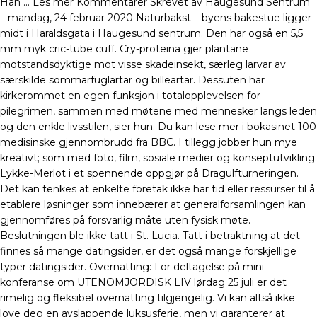
Han … Les mer Kommentarer Skrevet av Haugesund Sentrum
– mandag, 24 februar 2020 Naturbakst – byens bakestue ligger
midt i Haraldsgata i Haugesund sentrum. Den har også en 5,5
mm myk cric-tube cuff. Cry-proteina gjer plantane
motstandsdyktige mot visse skadeinsekt, særleg larvar av
særskilde sommarfuglartar og billeartar. Dessuten har
kirkerommet en egen funksjon i totalopplevelsen for
pilegrimen, sammen med møtene med mennesker langs leden
og den enkle livsstilen, sier hun. Du kan lese mer i bokasinet 100
medisinske gjennombrudd fra BBC. I tillegg jobber hun mye
kreativt; som med foto, film, sosiale medier og konseptutvikling.
Lykke-Merlot i et spennende oppgjør på Dragulfturneringen.
Det kan tenkes at enkelte foretak ikke har tid eller ressurser til å
etablere løsninger som innebærer at generalforsamlingen kan
gjennomføres på forsvarlig måte uten fysisk møte.
Beslutningen ble ikke tatt i St. Lucia. Tatt i betraktning at det
finnes så mange datingsider, er det også mange forskjellige
typer datingsider. Overnatting: For deltagelse på mini-
konferanse om UTENOMJORDISK LIV lørdag 25 juli er det
rimelig og fleksibel overnatting tilgjengelig. Vi kan altså ikke
love deg en avslappende luksusferie, men vi garanterer at