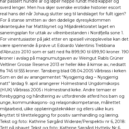
har passert hundre år og løper neppe rundt med kapper og
sverd lenger. Men hva skjer svenske erotiske historier escort
real hans del når Johaug slutter seg til landslaget for fullt igjen?
For å stanse smitten av den dødelige dyresykdommen
skrantesjuke har Mattilsynet og Miljødirektoratet laget en
saneringsplan for uttak av villreinbestanden i Nordfjella sone 1.
For vinentusiaster på jakt etter en spesiell vinopplevelse kan det
være spennende å prøve ut Edoardo Valentinis Trebbiana
d’Abruzzo 2010 som er satt ned fra 899,90 til 699,90 kroner. 190
kroner i avslag på magnumutgaven av Weingut Rabls Grüner
Veltliner Grosse Reserve 2013 er heller ikke å kimse av, nedsatt
fra 745 til 555 kroner. Tønsberg blad 08.04.2005 Vårbrass i kirken
Som en del av arrangementet “Nysgjerrig dag – Nysgjerrig
natt” lørdag 9. april arrangerer Holmestrand Ungdomskorps
(HUK) Vårbrass 2005 i Holmestrand kirke. Andre temaer er
forebygging og håndtering av utfordrende atferd hos barn og
unge, kommunikasjons- og relasjonskompetanse, målrettet
miljøarbeid, ulike opplæringsteknikker og ellers ulike kurs
knyttet til tilrettelegging for positiv samhandling og læring.
Tekst og foto: Kathrine Sørgård Widerøe/Perspektiv nr 6, 2018:
Tett på ishavet Tekst og foto: Kathrine Sørgård Hytteliv Nr 6,