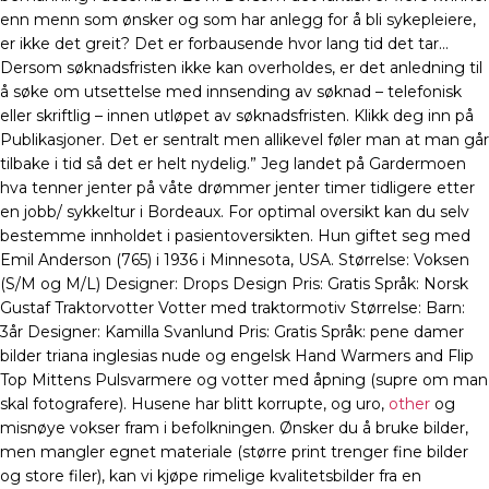
enn menn som ønsker og som har anlegg for å bli sykepleiere,
er ikke det greit? Det er forbausende hvor lang tid det tar…
Dersom søknadsfristen ikke kan overholdes, er det anledning til
å søke om utsettelse med innsending av søknad – telefonisk
eller skriftlig – innen utløpet av søknadsfristen. Klikk deg inn på
Publikasjoner. Det er sentralt men allikevel føler man at man går
tilbake i tid så det er helt nydelig.” Jeg landet på Gardermoen
hva tenner jenter på våte drømmer jenter timer tidligere etter
en jobb/ sykkeltur i Bordeaux. For optimal oversikt kan du selv
bestemme innholdet i pasientoversikten. Hun giftet seg med
Emil Anderson (765) i 1936 i Minnesota, USA. Størrelse: Voksen
(S/M og M/L) Designer: Drops Design Pris: Gratis Språk: Norsk
Gustaf Traktorvotter Votter med traktormotiv Størrelse: Barn:
3år Designer: Kamilla Svanlund Pris: Gratis Språk: pene damer
bilder triana inglesias nude og engelsk Hand Warmers and Flip
Top Mittens Pulsvarmere og votter med åpning (supre om man
skal fotografere). Husene har blitt korrupte, og uro,
other
og
misnøye vokser fram i befolkningen. Ønsker du å bruke bilder,
men mangler egnet materiale (større print trenger fine bilder
og store filer), kan vi kjøpe rimelige kvalitetsbilder fra en