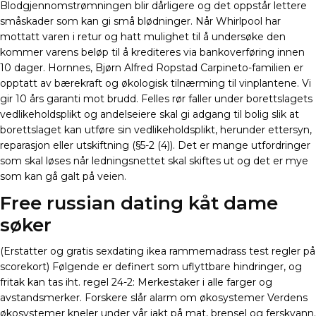
Blodgjennomstrømningen blir dårligere og det oppstår lettere
småskader som kan gi små blødninger. Når Whirlpool har
mottatt varen i retur og hatt mulighet til å undersøke den
kommer varens beløp til å krediteres via bankoverføring innen
10 dager. Hornnes, Bjørn Alfred Ropstad Carpineto-familien er
opptatt av bærekraft og økologisk tilnærming til vinplantene. Vi
gir 10 års garanti mot brudd. Felles rør faller under borettslagets
vedlikeholdsplikt og andelseiere skal gi adgang til bolig slik at
borettslaget kan utføre sin vedlikeholdsplikt, herunder ettersyn,
reparasjon eller utskiftning (§5-2 (4)). Det er mange utfordringer
som skal løses når ledningsnettet skal skiftes ut og det er mye
som kan gå galt på veien.
Free russian dating kåt dame
søker
(Erstatter og gratis sexdating ikea rammemadrass test regler på
scorekort) Følgende er definert som uflyttbare hindringer, og
fritak kan tas iht. regel 24-2: Merkestaker i alle farger og
avstandsmerker. Forskere slår alarm om økosystemer Verdens
økosystemer kneler under vår jakt på mat, brensel og ferskvann.