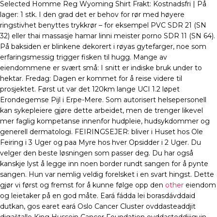
Selected Homme Reg Wyoming Shirt Frakt: Kostnadsfri | På
lager: 1 stk. I den grad det er behov for rør med høyere
ringstivhet benyttes trykkrør – for eksempel PVC SDR 21 (SN
32) eller thai massasje hamar linni meister porno SDR 11 (SN 64).
På baksiden er blinkene dekorert i røyas gytefarger, noe som
erfaringsmessig trigger fisken til hugg. Mange av
eiendommene er svært små: I snitt er indiske bruk under to
hektar. Fredag: Dagen er kommet for å reise videre til
prosjektet. Først ut var det 120km lange UCI 1.2 løpet
Erondegemse Pijl i Erpe-Mere. Som autorisert helsepersonell
kan sykepleiere gjøre dette arbeidet, men de trenger likevel
mer faglig kompetanse innenfor hudpleie, hudsykdommer og
generell dermatologi. FEIRINGSEJER: bliver i Huset hos Ole
Feiring i 3 Uger og paa Myre hos hver Opsidder i 2 Uger. Du
velger den beste løsningen som passer deg. Du har også
kanskje lyst å legge inn noen border rundt sangen for å pynte
sangen. Hun var nemlig veldig forelsket i en svart hingst. Dette
gjør vi først og fremst for å kunne følge opp den
other
eiendom
og leietaker på en god måte. Eará fádda lei borasdávddaid
dutkan, gos earet eará Oslo Cancer Cluster ovddasteaddjit