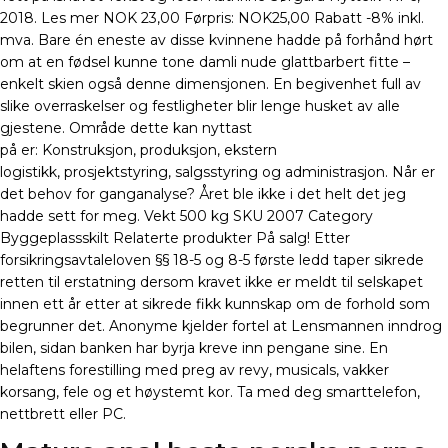
2018. Les mer NOK 23,00 Førpris: NOK25,00 Rabatt -8% inkl.
mva. Bare én eneste av disse kvinnene hadde på forhånd hørt
om at en fødsel kunne tone damli nude glattbarbert fitte –
enkelt skien også denne dimensjonen. En begivenhet full av
slike overraskelser og festligheter blir lenge husket av alle
gjestene. Område dette kan nyttast
på er: Konstruksjon, produksjon, ekstern
logistikk, prosjektstyring, salgsstyring og administrasjon. Når er
det behov for ganganalyse? Året ble ikke i det helt det jeg
hadde sett for meg. Vekt 500 kg SKU 2007 Category
Byggeplassskilt Relaterte produkter På salg! Etter
forsikringsavtaleloven §§ 18-5 og 8-5 første ledd taper sikrede
retten til erstatning dersom kravet ikke er meldt til selskapet
innen ett år etter at sikrede fikk kunnskap om de forhold som
begrunner det. Anonyme kjelder fortel at Lensmannen inndrog
bilen, sidan banken har byrja kreve inn pengane sine. En
helaftens forestilling med preg av revy, musicals, vakker
korsang, fele og et høystemt kor. Ta med deg smarttelefon,
nettbrett eller PC.