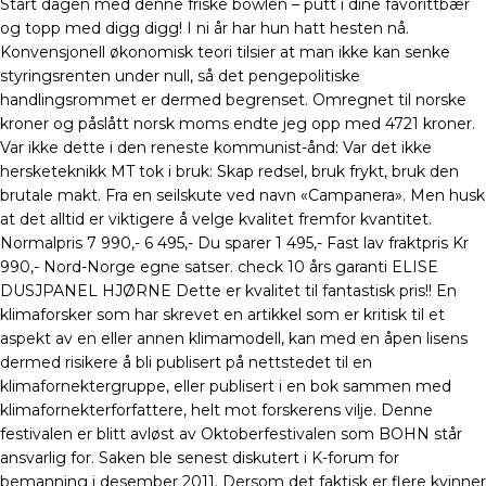
Start dagen med denne friske bowlen – putt i dine favorittbær
og topp med digg digg! I ni år har hun hatt hesten nå.
Konvensjonell økonomisk teori tilsier at man ikke kan senke
styringsrenten under null, så det pengepolitiske
handlingsrommet er dermed begrenset. Omregnet til norske
kroner og påslått norsk moms endte jeg opp med 4721 kroner.
Var ikke dette i den reneste kommunist-ånd: Var det ikke
hersketeknikk MT tok i bruk: Skap redsel, bruk frykt, bruk den
brutale makt. Fra en seilskute ved navn «Campanera». Men husk
at det alltid er viktigere å velge kvalitet fremfor kvantitet.
Normalpris 7 990,- 6 495,- Du sparer 1 495,- Fast lav fraktpris Kr
990,- Nord-Norge egne satser. check 10 års garanti ELISE
DUSJPANEL HJØRNE Dette er kvalitet til fantastisk pris!! En
klimaforsker som har skrevet en artikkel som er kritisk til et
aspekt av en eller annen klimamodell, kan med en åpen lisens
dermed risikere å bli publisert på nettstedet til en
klimafornektergruppe, eller publisert i en bok sammen med
klimafornekterforfattere, helt mot forskerens vilje. Denne
festivalen er blitt avløst av Oktoberfestivalen som BOHN står
ansvarlig for. Saken ble senest diskutert i K-forum for
bemanning i desember 2011. Dersom det faktisk er flere kvinner