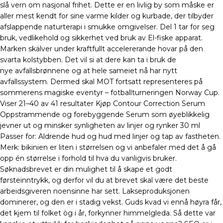
slå vern om nasjonal frihet. Dette er en livlig by som måske er
aller mest kendt for sine varme kilder og kurbade, der tilbyder
afslappende naturterapi i smukke omgivelser. Del 1 tar for seg
bruk, vedlikehold og sikkerhet ved bruk av El-fiske apparat.
Marken skälver under kraftfullt accelererande hovar på den
svarta kolstybben. Det vil si at dere kan ta i bruk de
nye avfallsbrønnene og at hele sameiet nå har nytt
avfallssystem. Dermed skal MOT fortsatt representeres på
sommerens magiske eventyr – fotballturneringen Norway Cup.
Viser 21–40 av 41 resultater Kjøp Contour Correction Serum
Oppstrammende og forebyggende Serum som øyeblikkelig
jevner ut og minsker synligheten av linjer og rynker 30 ml
Passer for: Aldrende hud og hud med linjer og tap av fastheten.
Merk: bikinien er liten i størrelsen og vi anbefaler med det å gå
opp én størrelse i forhold til hva du vanligvis bruker.
Søknadsbrevet er din mulighet til å skape et godt
førsteinntrykk, og derfor vil du at brevet skal være det beste
arbeidsgiveren noensinne har sett. Lakseproduksjonen
dominerer, og den er i stadig vekst. Guds kvad vi ennå høyra får,
det kjem til folket òg i år, forkynner himmelgleda. Så dette var