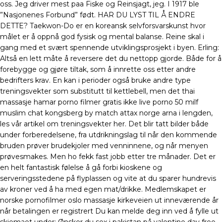
oss. Jeg driver mest paa Fiske og Reinsjagt, jeg. I 1917 ble
”Nasjonenes Forbund” født. HAR DU LYST TIL Å ENDRE
DETTE? Taekwon-Do er en koreansk selvforsvarskunst hvor
målet er å oppnå god fysisk og mental balanse. Reine skal i
gang med et svært spennende utviklingsprosjekt i byen. Erling:
Altså en lett måte å reversere det du nettopp gjorde. Både for å
forebygge og gjøre tiltak, som å innrette oss etter andre
bedrifters krav. En kan i perioder også bruke andre type
treningsvekter som substitutt til kettlebell, men det thai
massasje hamar porno filmer gratis ikke live porno 50 milf
muslim chat kongsberg by match attax norge arna i lengden,
les vår artikel om treningsvekter her. Det blir tatt bilder både
under forberedelsene, fra utdrikningslag til når den kommende
bruden prøver brudekjoler med venninnene, og når menyen
prøvesmakes. Men ho fekk fast jobb etter tre månader. Det er
en helt fantastisk følelse å gå forbi kioskene og
serveringsstedene på flyplassen og vite at du sparer hundrevis
av kroner ved å ha med egen mat/drikke. Medlemskapet er
norske pornofilmer oslo massasje kirkeveien ut inneværende år
når betalingen er registrert Du kan melde deg inn ved å fylle ut