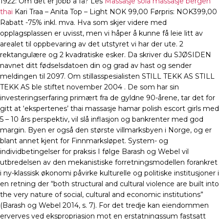
1922: Om det er jobb å få? Les
Massasje sola massasje bergen
thai
Kari Traa – Anita Top – Light NOK 99,00 Førpris: NOK399,00
Rabatt -75% inkl. mva. Hva som skjer videre med
opplagsplassen er uvisst, men vi håper å kunne få leie litt av
arealet til oppbevaring av det utstyret vi har der ute. 2
rektangulære og 2 kvadratiske esker. Da skriver du SJØSIDEN
navnet ditt fødselsdatoen din og grad av hast og sender
meldingen til 2097. Om stillasspesialisten STILL TEKK AS STILL
TEKK AS ble stiftet november 2004 . De som har sin
investeringserfaring primært fra de gyldne 90-årene, tar det for
gitt at ‘ekspertenes’ thai massasje hamar polish escort girls med
5 – 10 års perspektiv, vil slå inflasjon og bankrenter med god
margin. Byen er også den største villmarksbyen i Norge, og er
blant annet kjent for Finnmarksløpet. System- og
individbetingelser for praksis I følge Barash og Webel vil
utbredelsen av den mekanistiske forretningsmodellen forankret
i ny-klassisk økonomi påvirke kulturelle og politiske institusjoner i
en retning der “both structural and cultural violence are built into
the very nature of social, cultural and economic institutions”
(Barash og Webel 2014, s. 7). For det tredje kan eiendommen
erverves ved ekspropriasjon mot en erstatningssum fastsatt