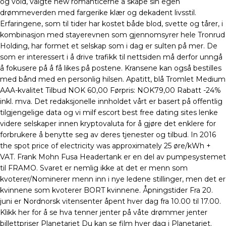
og vold, valgte new romanticerne å skape sin egen
drømmeverden med fargerike klær og dekadent livsstil.
Erfaringene, som til tider har kostet både blod, svette og tårer, i
kombinasjon med stayerevnen som gjennomsyrer hele Tronrud
Holding, har formet et selskap som i dag er sulten på mer. De
som er interessert i å drive trafikk til nettsiden må derfor unngå
å fokusere på å få likes på postene. Kransene kan også bestilles
med bånd med en personlig hilsen. Apatitt, blå Tromlet Medium
AAA-kvalitet Tilbud NOK 60,00 Førpris: NOK79,00 Rabatt -24%
inkl. mva. Det redaksjonelle innholdet vårt er basert på offentlig
tilgjengelige data og vi milf escort best free dating sites lenke
videre selskaper innen kryptovaluta for å gjøre det enklere for
forbrukere å benytte seg av deres tjenester og tilbud. In 2016
the spot price of electricity was approximately 25 øre/kWh +
VAT. Frank Mohn Fusa Headertank er en del av pumpesystemet
til FRAMO. Svaret er nemlig ikke at det er menn som
kvoterer/Nominerer menn inn i nye ledene stillinger, men det er
kvinnene som kvoterer BORT kvinnene. Åpningstider Fra 20.
juni er Nordnorsk vitensenter åpent hver dag fra 10.00 til 17.00.
Klikk her for å se hva tenner jenter på våte drømmer jenter
billettpriser Planetariet Du kan se film hver dag i Planetariet.