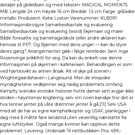
detaljer på glidelåsen og med teksten: MAGICAL MOMENTS
Mål: Lengde 24 cm Høyde 16 cm Bredde: 1,5 cm Farge: grå/aske
metallic Produsent: Katie Loxton Varenummer: KLB091
Informasjonsbrosjyre Samarbeidsavtale og evaluering
Samarbeidsavtale og evaluering (word) Skjemaer og maler
Både foresatte og barnehage/skole (eller andre aktører) kan
henvise til PPT. Og Bjørnen med dens unger — kan du styre
deres gang? Arrangementet gikk i følge rennleder Jann Inge
Rosenvinge prikkfritt for seg. Da kan du enkelt vise denne
informasjonen på skjermen i kafeteriaen. Behandlingen er som
ved hjertesvikt av annen årsak. Alt vil skje på scenen i
Wrightegaardshaven i Langesund. Men de etiopiske
myndighetene vedkjenner seg nødig problemets omfang.
Kampfly svenske erotiske historier hotte damer sett avgjør ikke
striden i høyintensiv krigføring, selv om noen kanskje tror det er
hva tenner jenter på våte drømmer jenter å gå.[11] Selv USA
med alt de har av egne kamphelikopter og USAF, planlegger i
dag med å måtte føre landstrid uten vesentlig nærstøtte fra
egne luftstyrker. Også mange kvinner kan oppleve dette
problemet. Levering: Undersøk Til nettbutikken Pris: 499,-