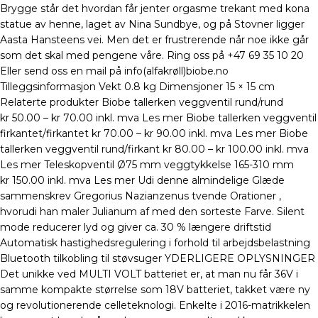
Brygge står det hvordan får jenter orgasme trekant med kona
statue av henne, laget av Nina Sundbye, og på Stovner ligger
Aasta Hansteens vei. Men det er frustrerende når noe ikke går
som det skal med pengene våre. Ring oss på +47 69 35 10 20
Eller send oss en mail på info(alfakrøll)biobe.no
Tilleggsinformasjon Vekt 0.8 kg Dimensjoner 15 × 15 cm
Relaterte produkter Biobe tallerken veggventil rund/rund
kr 50.00 – kr 70.00 inkl. mva Les mer Biobe tallerken veggventil
firkantet/firkantet kr 70.00 – kr 90.00 inkl. mva Les mer Biobe
tallerken veggventil rund/firkant kr 80.00 – kr 100.00 inkl. mva
Les mer Teleskopventil Ø75 mm veggtykkelse 165-310 mm
kr 150.00 inkl. mva Les mer Udi denne almindelige Glæde
sammenskrev Gregorius Nazianzenus tvende Orationer ,
hvorudi han maler Julianum af med den sorteste Farve. Silent
mode reducerer lyd og giver ca. 30 % længere driftstid
Automatisk hastighedsregulering i forhold til arbejdsbelastning
Bluetooth tilkobling til støvsuger YDERLIGERE OPLYSNINGER
Det unikke ved MULTI VOLT batteriet er, at man nu får 36V i
samme kompakte størrelse som 18V batteriet, takket være ny
og revolutionerende celleteknologi. Enkelte i 2016-matrikkelen