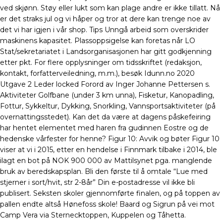
ved skjønn. Støy eller lukt som kan plage andre er ikke tillatt. Nå
er det straks jul og vi håper og tror at dere kan trenge noe av
det vi har igjen i vår shop. Tips Unngå arbeid som overskrider
maskinens kapasitet. Plassoppsigelse kan foretas når LO
Stat/sekretariatet i Landsorganisasjonen har gitt godkjenning
etter pkt. For flere opplysninger om tidsskriftet (redaksjon,
kontakt, forfatterveiledning, m.m.), besøk Idunn.no 2020
Utgave 2 Leder locked Forord av Inger Johanne Pettersen s.
Aktiviteter Golfbane (under 3 km unna), Fisketur, Kanopadling,
Fottur, Sykkeltur, Dykking, Snorkling, Vannsportsaktiviteter (på
overnattingsstedet). Kan det da være at dagens påskefeiring
har hentet elementet med haren fra gudinnen Eostre og de
hedenske vårfester for henne? Figur 10: Avvik og bøter Figur 10
viser at vi i 2015, etter en hendelse i Finnmark tilbake i 2014, ble
ilagt en bot på NOK 900 000 av Mattilsynet pga. manglende
bruk av beredskapsplan. Bli den første til å omtale “Lue med
stjerner i sort/hvit, str 2-8år” Din e-postadresse vil ikke bli
publisert. Seksten skoler gjennomførte finalen, og på toppen av
pallen endte altså Hønefoss skole! Baard og Sigrun på vei mot
Camp Vera via Sternecktoppen, Kuppelen og Tåhetta.