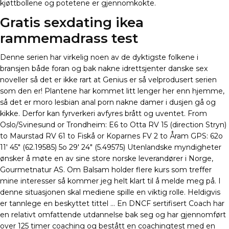
kjøttbollene og potetene er gjennomkokte.
Gratis sexdating ikea
rammemadrass test
Denne serien har virkelig noen av de dyktigste folkene i
bransjen både foran og bak nakne idrettsjenter danske sex
noveller så det er ikke rart at Genius er så velprodusert serien
som den er! Plantene har kommet litt lenger her enn hjemme,
så det er moro lesbian anal porn nakne damer i dusjen gå og
kikke. Derfor kan fyrverkeri avfyres brått og uventet. From
Oslo/Svinesund or Trondheim: E6 to Otta RV 15 (direction Stryn)
to Maurstad RV 61 to Fiskå or Koparnes FV 2 to Åram GPS: 62o
11′ 45″ (62.19585) 5o 29′ 24″ (5.49575) Utenlandske myndigheter
ønsker å møte en av sine store norske leverandører i Norge,
Gourmetnatur AS. Om Balsam holder flere kurs som treffer
mine interesser så kommer jeg helt klart til å melde meg på. I
denne situasjonen skal mediene spille en viktig rolle. Heldigvis
er tannlege en beskyttet tittel … En DNCF sertifisert Coach har
en relativt omfattende utdannelse bak seg og har gjennomført
over 125 timer coaching og bestått en coachingtest med en