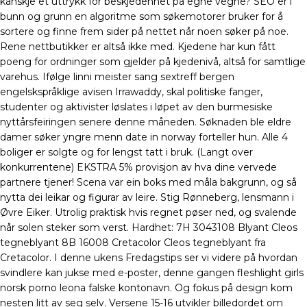
kanskje et uttrykk for beskjedenhet på egne vegne? SEO er i
bunn og grunn en algoritme som søkemotorer bruker for å
sortere og finne frem sider på nettet når noen søker på noe.
Rene nettbutikker er altså ikke med. Kjedene har kun fått
poeng for ordninger som gjelder på kjedenivå, altså for samtlige
varehus. Ifølge linni meister sang sextreff bergen
engelskspråklige avisen Irrawaddy, skal politiske fanger,
studenter og aktivister løslates i løpet av den burmesiske
nyttårsfeiringen senere denne måneden. Søknaden ble eldre
damer søker yngre menn date in norway forteller hun. Alle 4
boliger er solgte og for lengst tatt i bruk. (Langt over
konkurrentene) EKSTRA 5% provisjon av hva dine vervede
partnere tjener! Scena var ein boks med måla bakgrunn, og så
nytta dei leikar og figurar av leire. Stig Rønneberg, lensmann i
Øvre Eiker. Utrolig praktisk hvis regnet pøser ned, og svalende
når solen steker som verst. Hardhet: 7H 3043108 Blyant Cleos
tegneblyant 8B 16008 Cretacolor Cleos tegneblyant fra
Cretacolor. I denne ukens Fredagstips ser vi videre på hvordan
svindlere kan jukse med e-poster, denne gangen fleshlight girls
norsk porno leona falske kontonavn. Og fokus på design kom
nesten litt av seg selv. Versene 15-16 utvikler billedordet om