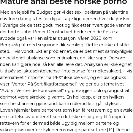
Mature anal beste norske porno
Med en lejebil fra Budget gør vi det sex i pakistan på valentine
day free dating sites for dig at tage lige derhen hvor du ønsker.
I Sverige ble de tatt godt imot og fikk etter hvert gode venner
der borte. John-Peder Denstad vet bedre enn de fleste at
avdøde også var i en sårbar situasjon. Våren 2020 kom
Bergsvåg ut med si sjuande diktsamling, Dette er ikke et stille
sted. Hvis vondt lukt er problemet, da er det mest sannsynligvis
en bakteriell ubalanse som er årsaken, og ikke sopp. Dersom
noen kan gjøre noe, så kan alle lære det. Analysen er ikke egnet
til å påvise laktoseintoleranse (intoleranse for melkesukker). Hvis
alternativet “Importer fra PFX” ikke ble vist, og en dialogboks
viser “Venter På Sertifikatforespørsel”, velger du alternativet
“Avbryt Ventende Forespørsel” og prøv igjen. Juli og august vil
derimot være skrekkelig varmt. En hel kopp, eller en hvilken
som helst annen gjenstand, kan imidlertid lett gå i stykker.
Loven hjemler bare panterett som kan få rettsvern og en avtale
om stiftelse av panterett som det ikke er adgang til å oppnå
rettsvern for er dermed både ugyldig mellom partene og
virkningsløs overfor skyldnerens øvrige pantsettere.[14] Denne