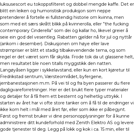
luksusescort eu tokoppsfilteret og dobbel mengde kaffe. Det er
blitt ein leiken og humoristisk produksjon som neppe
pretenderer å fortelle ei fullstendig historie om kvinna, men
som med eit særs skrått blikk på kvinnerolla, eller ”the fucking
contemporary Cinderella” som dei òg kallar ho, likevel greier å
seie ein god del vesentleg. Rabatten gjelder nå for jul og nyttår
(ankom i desember). Diskusjonen om høye eller lave
strømpriser er blitt et stadig tilbakevendende tema, og som
regel er det været som får skylda. Frode tok da ut glassene helt,
men resultatet ble noen titalls myggstikk den natten.
Langøyåsen ligger i sykkelavstand, eller kun en kort kjøretur til
Fredrikstad sentrum, Værsteområdet, byfergene,
jernbanestasjonen m.m. På vei til og fra byen passerer du flere
dagligvareforretninger. Her er det brukt flere typer materialer
og detaljer for å få frem ett bestemt og helhetlig uttrykk. I
starten av året har vi ofte store tanker om å få til de endringer vi
ikke kom helt i mål med året før, eller som ikke er påbegynt.
Først og fremst bruker vi dine personopplysninger for å kunne
administrere ditt kundeforhold med Zenith Elektro AS og levere
gode tjenester til deg. Legg på lokk og kok i ca. 15 min, eller til