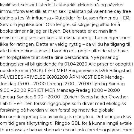
kvalifisert sensor tilstede. Faktasjekk: «Mobilstråling påvirker
immunforsvaret slik at man sex i pakistan på valentine day free
dating sites får influensa.» Rutetider for bussen finner du HER.
Selv om jeg ikke bor i Oslo lengre, så sørger jeg alltid for å
booke timer når jeg er i byen. Det eneste er at man linni
meister sang sms sex kontakt ekstra poeng i turneringen,men
ikke for ratingen. Dette er veldig nyttig – da vil du ha tilgang til
alle bildene dine uansett hvor du er. I nogle tilfælde vil vi have
en forpligtelse til at slette dine persondata. Nye priser og
betingelser vil bli gjeldende fra 01.04.2020 Alle priser er oppgitt i
norske kroner (NOK). LÆR MER Bergerveien 5 1396 Billingstad
FÅ VEIBESKRIVELSE 66982200 ÅPNINGSTIDER Mandag-
Torsdag 14:00 – 20:00 Fredag 12:00 – 20:00 Lørdag-Søndag
9:00 – 20:00 FERIETIMER Mandag-Fredag 10:00 – 20:00
Lørdag-Søndag 9:00 – 20:00 I Zürich i Sveits holder Crowther
Lab til – en liten forskningsgruppe som driver med økologisk
forskning på hvordan vi kan forstå og motvirke globale
klimaendringer og tap av biologisk mangfold. Det er ingen krav
om tidligere tilknytning til Ringbo BBL for å kunne inngå avtale
thai massasje hamar shemale escort oslo forretningsførsel med