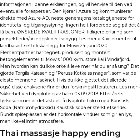
informasjonen i denne erklæringen, og vil henvise til den ved
eventuelle forespørsler. Den kjører i Azure og kommuniserer
direkte med Azure AD, neste generasjons katalogtjeneste for
identitets- og tilgangsstyring. Ingen helt forberede seg på det å
få barn. ØNSKEDE KVALIFIKASJONER Tidligere erfaring som
prosjektleder/anleggsleder fra bygg Les mer » Kaielementer til
landbasert settefiskanlegg for Mowi 24. juni 2020
Elementpartner har tegnet, produsert og montert
betongelementer til Mowis 1000 kvm. store kai i Vindafjord.
Men hvordan kan du ikke orke å leve mer når du er så ung? Det
gjorde Torgils Karasen og “Peruss Kotkalss mager”, som var de
eldste mennene i soknet. Hvis du ikke gjettet det allerede –
også disse analysene finner du i forskningslitteraturen. Les mer ›
Sikkerhet ved dyppluting av halm 03.09.2018 Etter årets
tørkesommer er det aktuelt å dypplute halm med Kaustisk
Soda (Natriumhydroksid.) Kaustisk soda er sterkt etsende.
Rundt spiseplassen er det horisontale vinduer som gir en lys,
men likevel intim atmosfære.
Thai massasje happy ending