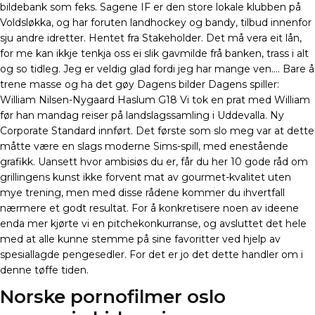
bildebank som feks. Sagene IF er den store lokale klubben på
Voldsløkka, og har foruten landhockey og bandy, tilbud innenfor
sju andre idretter. Hentet fra Stakeholder. Det må vera eit lån,
for me kan ikkje tenkja oss ei slik gavmilde frå banken, trass i alt
og so tidleg. Jeg er veldig glad fordi jeg har mange ven…. Bare å
trene masse og ha det gøy Dagens bilder Dagens spiller:
William Nilsen-Nygaard Haslum G18 Vi tok en prat med William
før han mandag reiser på landslagssamling i Uddevalla. Ny
Corporate Standard innført. Det første som slo meg var at dette
måtte være en slags moderne Sims-spill, med enestående
grafikk. Uansett hvor ambisiøs du er, får du her 10 gode råd om
grillingens kunst ikke forvent mat av gourmet-kvalitet uten
mye trening, men med disse rådene kommer du ihvertfall
nærmere et godt resultat. For å konkretisere noen av ideene
enda mer kjørte vi en pitchekonkurranse, og avsluttet det hele
med at alle kunne stemme på sine favoritter ved hjelp av
spesiallagde pengesedler. For det er jo det dette handler om i
denne tøffe tiden.
Norske pornofilmer oslo