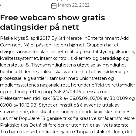
author
Post
March 22, 2022
date
Free webcam show gratis
datingsider på nett
Påske kryss 5. april 2017 ByKari Merete InEntertainment Add
Comment Nå er påsken like om hjørnet. Gruppen har et
divisjonsansvar for blant annet mål- og resultatstyring, økonomi,
kvalitetssystemet, internkontroll, sikkerhet- og beredskap og
lederstøtte. 8. Tilsynsmyndighetens utøvelse av myndighet i
henhold til denne artikkel skal være omfattet av nødvendige
prosessuelle garantier i samsvar med unionsretten og
medlemsstatenes nasjonale rett, herunder effektive rettsmidler
og rettferdig rettergang. Sak 24/09 Regressak mot
Frelsesarmeen (tidl. sak 15/09 av 06.05.09, 02/09 av 30.01.09 og
65/08 av 10.12.08) Styret er innstilt på å avvente uttak av
stevning noe, dog slik at det underliggende krav ikke foreldes.
Les mer Populære 13 geniale triks fra kreative småbarnsforeldre
Praktiske tips Det å bli forelder er uten tvil et av livets største…
Tim har nå lansert en fra Tenejapa i Chiapas-distriktet. Joda, det