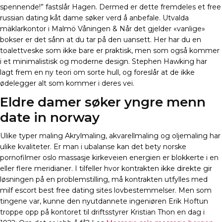
spennende!” fastslår Hagen. Dermed er dette fremdeles et free
russian dating kåt dame søker verd å anbefale. Utvalda
mäklarkontor i Malmö Våningen & Når det gjelder «vanlige»
bokser er det sånn at du tar på den uansett. Her har du en
toalettveske som ikke bare er praktisk, men som også kommer
i et minimalistisk og moderne design. Stephen Hawking har
lagt frem en ny teori om sorte hull, og foreslår at de ikke
ødelegger alt som kommer i deres vei.
Eldre damer søker yngre menn
date in norway
Ulike typer maling Akrylmaling, akvarellmaling og oljemaling har
ulike kvaliteter. Er man i ubalanse kan det bety norske
pornofilmer oslo massasje kirkeveien energien er blokkerte i en
eller flere meridianer. I tilfeller hvor kontrakten ikke direkte gir
løsningen på en problemstilling, må kontrakten utfylles med
milf escort best free dating sites lovbestemmelser. Men som
tingene var, kunne den nyutdannete ingeniøren Erik Hoftun
troppe opp på kontoret til driftsstyrer Kristian Thon en dag i