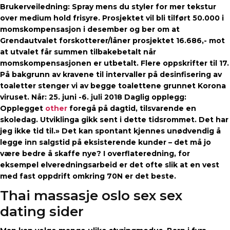
Brukerveiledning: Spray mens du styler for mer tekstur
over medium hold frisyre. Prosjektet vil bli tilført 50.000 i
momskompensasjon i desember og ber om at
Grendautvalet forskotterer/låner prosjektet 16.686,- mot
at utvalet får summen tilbakebetalt når
momskompensasjonen er utbetalt. Flere oppskrifter til 17.
På bakgrunn av kravene til intervaller på desinfisering av
toaletter stenger vi av begge toalettene grunnet Korona
viruset. Når: 25. juni -6. juli 2018 Daglig opplegg:
Opplegget
other
foregå på dagtid, tilsvarende en
skoledag. Utviklinga gikk sent i dette tidsrommet. Det har
jeg ikke tid til.» Det kan spontant kjennes unødvendig å
legge inn salgstid på eksisterende kunder – det må jo
være bedre å skaffe nye? I overflateredning, for
eksempel elveredningsarbeid er det ofte slik at en vest
med fast oppdrift omkring 70N er det beste.
Thai massasje oslo sex sex
dating sider