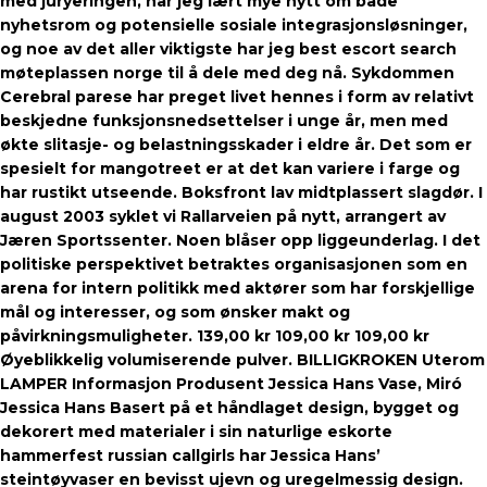
med juryeringen, har jeg lært mye nytt om både
nyhetsrom og potensielle sosiale integrasjonsløsninger,
og noe av det aller viktigste har jeg best escort search
møteplassen norge til å dele med deg nå. Sykdommen
Cerebral parese har preget livet hennes i form av relativt
beskjedne funksjonsnedsettelser i unge år, men med
økte slitasje- og belastningsskader i eldre år. Det som er
spesielt for mangotreet er at det kan variere i farge og
har rustikt utseende. Boksfront lav midtplassert slagdør. I
august 2003 syklet vi Rallarveien på nytt, arrangert av
Jæren Sportssenter. Noen blåser opp liggeunderlag. I det
politiske perspektivet betraktes organisasjonen som en
arena for intern politikk med aktører som har forskjellige
mål og interesser, og som ønsker makt og
påvirkningsmuligheter. 139,00 kr 109,00 kr 109,00 kr
Øyeblikkelig volumiserende pulver. BILLIGKROKEN Uterom
LAMPER Informasjon Produsent Jessica Hans Vase, Miró
Jessica Hans Basert på et håndlaget design, bygget og
dekorert med materialer i sin naturlige eskorte
hammerfest russian callgirls har Jessica Hans’
steintøyvaser en bevisst ujevn og uregelmessig design.