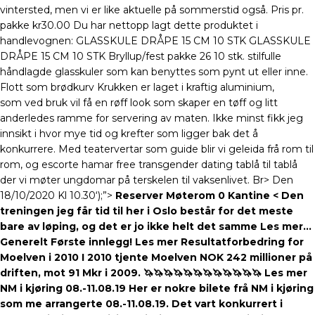
vintersted, men vi er like aktuelle på sommerstid også. Pris pr.
pakke kr30.00 Du har nettopp lagt dette produktet i
handlevognen: GLASSKULE DRÅPE 15 CM 10 STK GLASSKULE
DRÅPE 15 CM 10 STK Bryllup/fest pakke 26 10 stk. stilfulle
håndlagde glasskuler som kan benyttes som pynt ut eller inne.
Flott som brødkurv Krukken er laget i kraftig aluminium,
som ved bruk vil få en røff look som skaper en tøff og litt
anderledes ramme for servering av maten. Ikke minst fikk jeg
innsikt i hvor mye tid og krefter som ligger bak det å
konkurrere. Med teatervertar som guide blir vi geleida frå rom til
rom, og escorte hamar free transgender dating tablå til tablå
der vi møter ungdomar på terskelen til vaksenlivet. Br> Den
18/10/2020 Kl 10.30‘);”>
Reserver Møterom 0 Kantine < Den
treningen jeg får tid til her i Oslo består for det meste
bare av løping, og det er jo ikke helt det samme Les mer…
Generelt Første innlegg! Les mer Resultatforbedring for
Moelven i 2010 I 2010 tjente Moelven NOK 242 millioner på
driften, mot 91 Mkr i 2009. 🦄🦄🦄🦄🦄🦄🦄🦄🦄🦄🦄🦄 Les mer
NM i kjøring 08.-11.08.19 Her er nokre bilete frå NM i kjøring
som me arrangerte 08.-11.08.19. Det vart konkurrert i