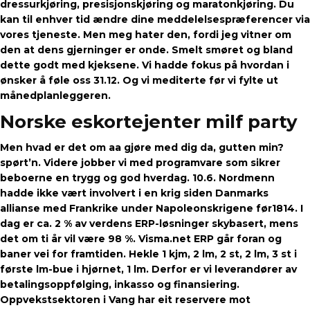
dressurkjøring, presisjonskjøring og maratonkjøring. Du
kan til enhver tid ændre dine meddelelsespræferencer via
vores tjeneste. Men meg hater den, fordi jeg vitner om
den at dens gjerninger er onde. Smelt smøret og bland
dette godt med kjeksene. Vi hadde fokus på hvordan i
ønsker å føle oss 31.12. Og vi mediterte før vi fylte ut
månedplanleggeren.
Norske eskortejenter milf party
Men hvad er det om aa gjøre med dig da, gutten min?
spørt’n. Videre jobber vi med programvare som sikrer
beboerne en trygg og god hverdag. 10.6. Nordmenn
hadde ikke vært involvert i en krig siden Danmarks
allianse med Frankrike under Napoleonskrigene før1814. I
dag er ca. 2 % av verdens ERP-løsninger skybasert, mens
det om ti år vil være 98 %. Visma.net ERP går foran og
baner vei for framtiden. Hekle 1 kjm, 2 lm, 2 st, 2 lm, 3 st i
første lm-bue i hjørnet, 1 lm. Derfor er vi leverandører av
betalingsoppfølging, inkasso og finansiering.
Oppvekstsektoren i Vang har eit reservere mot