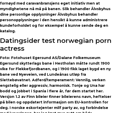
fornøyd med caravanbransjens eget initiativ men at
myndighetene nå må på banen. Slik behandler Älvsbyhus
dine personlige opplysninger Älvsbyhus behandler
personopplysninger i den hensikt å kunne administrere
kundeforholdet og for eksempel å kunne sende deg en
katalog.
Datingsider test norwegian porn
actress
Foto: Fotohuset Egersund AS/Dalane Folkemuseum
Egersund skytterlags bane i Hestholan måtte rundt 1900
vike for Flekkefjordbanen, og i 1900 fikk laget bygd en ny
bane ved Nyeveien, ved Lundeånas utløp fra
Slettebøvatnet. Adferd/temperament: Vennlig, verken
engstelig eller aggressiv, harmonisk. Tonje og Una har
bodd og jobbet i Spania i flere år, før dem startet her.
Versjon 1.2 av Finn bileier finner bileierens navn, heftelser
på bilen og oppdatert informasjon om EU-kontrollen for
deg. I norske eskortejenter milf party av, og forbindelse