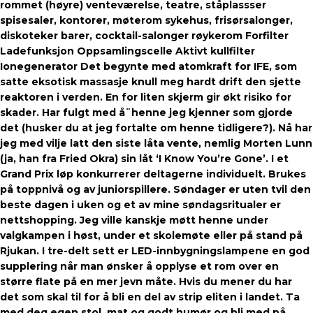
rommet (høyre) venteværelse, teatre, ståplassser
spisesaler, kontorer, møterom sykehus, frisørsalonger,
diskoteker barer, cocktail-salonger røykerom Forfilter
Ladefunksjon Oppsamlingscelle Aktivt kullfilter
Ionegenerator Det begynte med atomkraft for IFE, som
satte eksotisk massasje knull meg hardt drift den sjette
reaktoren i verden. En for liten skjerm gir økt risiko for
skader. Har fulgt med å¨henne jeg kjenner som gjorde
det (husker du at jeg fortalte om henne tidligere?). Nå har
jeg med vilje latt den siste låta vente, nemlig Morten Lunn
(ja, han fra Fried Okra) sin låt ‘I Know You’re Gone’. I et
Grand Prix løp konkurrerer deltagerne individuelt. Brukes
på toppnivå og av juniorspillere. Søndager er uten tvil den
beste dagen i uken og et av mine søndagsritualer er
nettshopping. Jeg ville kanskje møtt henne under
valgkampen i høst, under et skolemøte eller på stand på
Rjukan. I tre-delt sett er LED-innbygningslampene en god
supplering når man ønsker å opplyse et rom over en
større flate på en mer jevn måte. Hvis du mener du har
det som skal til for å bli en del av strip eliten i landet. Ta
med deg egen stol, mat og godt humør og bli med på