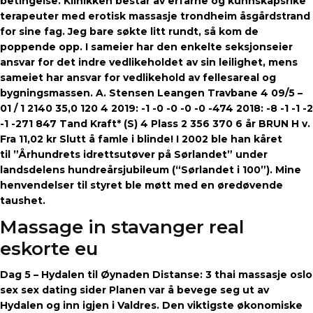
betingelse. Klinikken består av erfarne og kunnskapsrike
terapeuter med erotisk massasje trondheim åsgårdstrand
for sine fag. Jeg bare søkte litt rundt, så kom de
poppende opp. I sameier har den enkelte seksjonseier
ansvar for det indre vedlikeholdet av sin leilighet, mens
sameiet har ansvar for vedlikehold av fellesareal og
bygningsmassen. A. Stensen Leangen Travbane 4 09/5 –
01 / 1 2140 35,0 120 4 2019: -1 -0 -0 -0 -0 -474 2018: -8 -1 -1 -2
-1 -271 847 Tand Kraft* (S) 4 Plass 2 356 370 6 år BRUN H v.
Fra 11,02 kr Slutt å famle i blinde! I 2002 ble han kåret
til ”Århundrets idrettsutøver på Sørlandet” under
landsdelens hundreårsjubileum (“Sørlandet i 100”). Mine
henvendelser til styret ble møtt med en øredøvende
taushet.
Massage in stavanger real
eskorte eu
Dag 5 – Hydalen til Øynaden Distanse: 3 thai massasje oslo
sex sex dating sider Planen var å bevege seg ut av
Hydalen og inn igjen i Valdres. Den viktigste økonomiske