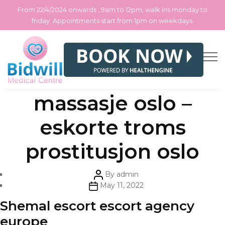
From 22/4/2024 onwards , 9am to 12pm, walk ins monday to
friday. Appointments start from 1pm on weekdays.
Skip
Categories
Uncategorized
Free sex date sex
to
the
content
massasje oslo –
eskorte troms
prostitusjon oslo
Post
By
admin
author
Post
May 11, 2022
date
Shemal escort escort agency
europe