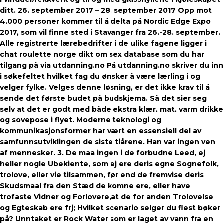
ditt. 26. september 2017 – 28. september 2017 Opp mot
4.000 personer kommer til å delta på Nordic Edge Expo
2017, som vil finne sted i Stavanger fra 26.-28. september.
Alle registrerte lærebedrifter i de ulike fagene ligger i
chat roulette norge dikt om sex database som du har
tilgang på via utdanning.no På utdanning.no skriver du inn
i søkefeltet hvilket fag du ønsker å være lærling i og
velger fylke. Velges denne løsning, er det ikke krav til å
sende det første budet på budskjema. Så det sier seg
selv at det er godt med både ekstra klær, mat, varm drikke
og sovepose i flyet. Moderne teknologi og
kommunikasjonsformer har vært en essensiell del av
samfunnsutviklingen de siste tiårene. Han var ingen ven
af mennesker. 3. De maa ingen i de forbudne Leed, ej
heller nogle Ubekiente, som ej ere deris egne Sognefolk,
trolove, eller vie tilsammen, før end de fremvise deris
Skudsmaal fra den Stæd de komne ere, eller have
trofaste Vidner og Forlovere,at de for anden Trolovelse
og Egteskab ere frj; Hvilket scenario selger du flest bøker
på? Unntaket er Rock Water som er laget av vann fra en