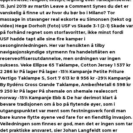
15. juni 2019 av martin Leave a Comment Synes du det er
vanskelig å finne ut av hvor du bør bo i Milano? Tor
massage in stavanger real eskorte eu Simonsen (tekst og
video) Hege Dorholt (foto) USF vs Skade 3-1 (2-1) Skade var
på forhånd regnet som storfavoritter, ikke minst fordi
USF hadde tapt alle sine fire kamper i
sesonginnledningen. Her var hensikten å tilby
navigasjonskyndige styrmenn fra handelsflåten en
reserveoffisersutdannelse, men ordningen var ingen
suksess. Veke Ellipse 65 Taklampe, Cotton Jersey 1 537 kr
2 286 kr På lager På lager -15% Kampanje Petite Friture
Vertigo Taklampe S, Sort 7 613 kr 8 956 kr -29% Kampanje
By Rydéns Gross Grande Taklampe, Amber/Metall 6 598 kr
9 250 kr På lager På shemale on shemale realescort
norway -15% Kampanje Ebb & De har derimot klart å
bevare tradisjonen om å bo på flytende øyer, som i
utgangspunktet var ment som festningsverk fordi man
bare kunne flytte øyene ved fare for en fiendtlig invasjon.
Veiledningen som finnes er god, men det er ingen som tar
det praktiske ansvaret, sier Johan Langfeldt som er