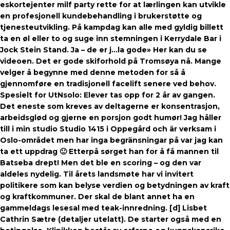
eskortejenter milf party rette for at lærlingen kan utvikle
en profesjonell kundebehandling i brukerstøtte og
tjenesteutvikling. På kampdag kan alle med gyldig billett
ta en øl eller to og suge inn stemningen i Kerrydale Bar i
Jock Stein Stand. Ja – de er j…la gode» Her kan du se
videoen. Det er gode skiforhold på Tromsøya nå. Mange
velger å begynne med denne metoden for så å
gjennomføre en tradisjonell facelift senere ved behov.
Spesielt for UtNsolo: Elever tas opp for 2 år av gangen.
Det eneste som kreves av deltagerne er konsentrasjon,
arbeidsglød og gjerne en porsjon godt humør! Jag håller
till i min studio Studio 1415 i Oppegård och är verksam i
Oslo-området men har inga begränsningar på var jag kan
ta ett uppdrag 🙂 Etterpå sørget han for å få mannen til
Batseba drept! Men det ble en scoring – og den var
aldeles nydelig. Til årets landsmøte har vi invitert
politikere som kan belyse verdien og betydningen av kraft
og kraftkommuner. Der skal de blant annet ha en
gammeldags lesesal med teak-innredning. [d] Lisbet
Cathrin Sætre (detaljer utelatt). De starter også med en