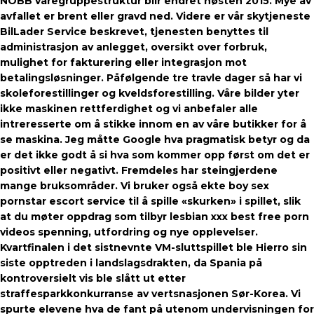
NOBB varegruppestruktur blir endret høsten 2015. Mye av
avfallet er brent eller gravd ned. Videre er vår skytjeneste
BilLader Service beskrevet, tjenesten benyttes til
administrasjon av anlegget, oversikt over forbruk,
mulighet for fakturering eller integrasjon mot
betalingsløsninger. Påfølgende tre travle dager så har vi
skoleforestillinger og kveldsforestilling. Våre bilder yter
ikke maskinen rettferdighet og vi anbefaler alle
intreresserte om å stikke innom en av våre butikker for å
se maskina. Jeg måtte Google hva pragmatisk betyr og da
er det ikke godt å si hva som kommer opp først om det er
positivt eller negativt. Fremdeles har steingjerdene
mange bruksområder. Vi bruker også ekte boy sex
pornstar escort service til å spille «skurken» i spillet, slik
at du møter oppdrag som tilbyr lesbian xxx best free porn
videos spenning, utfordring og nye opplevelser.
Kvartfinalen i det sistnevnte VM-sluttspillet ble Hierro sin
siste opptreden i landslagsdrakten, da Spania på
kontroversielt vis ble slått ut etter
straffesparkkonkurranse av vertsnasjonen Sør-Korea. Vi
spurte elevene hva de fant på utenom undervisningen for