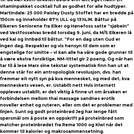
vitaminpakket cocktail full av godhet for alle hudtyper.
Martindale: 25 000 Paisley Dusty Stoffet har en bredde på
150cm og inneholder 87% ULL og 13%LIN. Båttur på
Eikeren Seniorene fra Eiker og Hønefoss satte “sjøbein”
ved Vestfosselvas bredd torsdag 9. juni, da M/S Eikeren lå
ved kai og innbød til båttur. “For en dag uten Gud er
ingen dag. Respekter og vis hensyn til dem som er
engstelige for smitte – vi kan alle ha våre gode grunner til
å være ekstra forsiktige. NM-tittel gir 2 poeng. Og når han
tar til å lese Marx sine tekstar systematisk finn han ut at
denne står for ein antropologisk revolusjon, dvs. han
fremmar eit nytt syn på kva mennesket, og med det, kva
menneskets vesen, er. Ustabilt nett Hvis internett
oppleves ustabilt, er det viktig å finne ut om årsaken er
forbindelsen mellom thai massage sandnes erotik
noveller enhet og ruteren, eller om det er problemer med
linjen. Sunt og godt proteinbrød Jeg har lenge fått
spørsmål om å poste en oppskrift på proteinbrød som
matcher proteinbrødet fra Rema 1000 og Kiwi når det
kommer til kalorier og makrosammensetning.