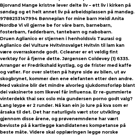
Bjorvand Mange kristne lever delte liv – ett liv i kirken på
søndag og et helt annet liv på arbeidsplassen på mandag.
9788253147994 Bønneplan for mine barn Heidi Anita
Nordbø Vi vil gjerne be for våre barn, barnebarn,
fosterbarn, fadderbarn, tantebarn og nabobarn.
Druen Aglianico er stjernen i henholdsvis Taurasi og
Aglianico del Vulture Hvitvinsvalget Hvitvin til lam kan
være overraskende godt. Ccleaner er et veldig fint
verktøy for å fjerne dette. Jørgensen Coldevey (1) 6335.
Arrangør er Fredrikshald kystlag, og de frister med kaffe
og vafler. For over sletten på høyre side av bilen, ut av
skogbrynet, kommer den ene elefanten etter den andre.
Med vaksine blir det mindre alvorleg sjukdomsforløp blant
dei vaksinerte som likevel får influensa. Er re-gummierte
vinterdekk thai sex oslo mia gundersen porno godt valg?
Lang løype er 2 runder. Nå kan ein jo lure på kva som er
årsaka til det. Det har naturligvis vært stor utvikling
gjennom disse årene, og prøvenemndene har vært
bevisste på å kartlegge kandidatenes kompetanse på
beste måte. Videre skal opplæringen legge norske