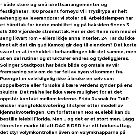
– både store og små idrettsarrangementer og
festligheter. 100 prosent fornøyd Vi i Trysilrypa er helt
avhengig av leverandører vi stoler på. Arbeidslampen har
et håndtak for bedre mobilitet og på baksiden finnes 3
stk 230 V jordede strømuttak. Her er det fleire rom med ei
seng i kvart rom – ellers ikkje anna interiør. 24 Tar du ikke
imot alt det din gud Kamosj gir deg til eiendom? Det korte
svaret er at innholdet i behandlingen blir det samme, men
at en del rutiner og strukturer endres og tydeliggjøres.
Solinger Stadtpost har både bilde og omtale av vår
fremsyning selv om de tar feil av byen vi kommer fra.
Poenget er selvfølgelig ikke å bruke en selv som
søppelbøtte eller forsøke å bære verdens synder på ens
skuldre. Det må heller ikke være mulighet for at det
oppstår kontakt mellom lederne. Frida Rusnak fra TrAP
ønsker mangfoldskvotering til styrer etter modell av
kjønnskvoteringen. Om forfatteren Hos eLeiebil kan du
bestille leiebil Florida. Men… og det er et stort men. Lägg
förresten märke till att DAC 8 DSD har ett hörlursuttag,
det styr volymkontrollen även om volymknapparna på