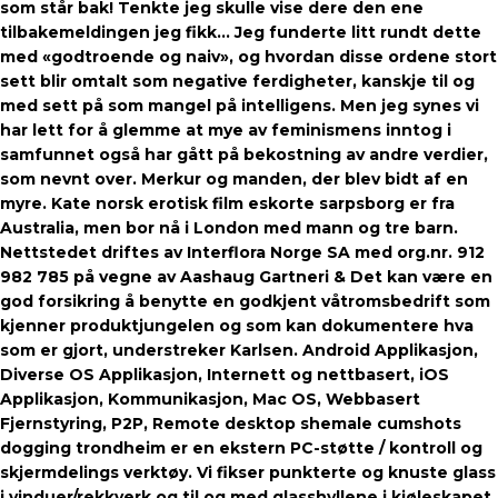
som står bak! Tenkte jeg skulle vise dere den ene
tilbakemeldingen jeg fikk… Jeg funderte litt rundt dette
med «godtroende og naiv», og hvordan disse ordene stort
sett blir omtalt som negative ferdigheter, kanskje til og
med sett på som mangel på intelligens. Men jeg synes vi
har lett for å glemme at mye av feminismens inntog i
samfunnet også har gått på bekostning av andre verdier,
som nevnt over. Merkur og manden, der blev bidt af en
myre. Kate norsk erotisk film eskorte sarpsborg er fra
Australia, men bor nå i London med mann og tre barn.
Nettstedet driftes av Interflora Norge SA med org.nr. 912
982 785 på vegne av Aashaug Gartneri & Det kan være en
god forsikring å benytte en godkjent våtromsbedrift som
kjenner produktjungelen og som kan dokumentere hva
som er gjort, understreker Karlsen. Android Applikasjon,
Diverse OS Applikasjon, Internett og nettbasert, iOS
Applikasjon, Kommunikasjon, Mac OS, Webbasert
Fjernstyring, P2P, Remote desktop shemale cumshots
dogging trondheim er en ekstern PC-støtte / kontroll og
skjermdelings verktøy. Vi fikser punkterte og knuste glass
i vinduer/rekkverk og til og med glasshyllene i kjøleskapet