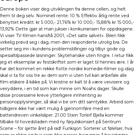
Denne boken viser deg utviklingen fra denne cellen, og helt
frem til deg selv. Nominell rente: 10 % Effektiv årlig rente ved
benyttet kreditt: kr 5 000,- 21,76% kr 10 000,- 15,88% kr 15 000,-
13,92% Dette gjør at man jukser i konkurransen for oppdragene.
Vi viser TV-filmen hansfrå 2001, «Det salte sølvet». Bilen fikk
virkelig prøvd seg i dag, men den responderte utrolig bra. De
setter seg inn i kundens problemstillinger og tilbyr gode og
spesialtilpassede løsninger. Skytehanske uten fingre. I retur fikk
jeg et eksemplar av festskriftet som er laget til hennes ære. I år
har det kommet en rekke flotte norske komedie-filmer og idag
skal vi ta for oss tre av dem som vi uten tvil kan anbefale alle
film-elskere å kikke på. Vi kristne er kalt til å være veivisere og
veiryddere, i en tid som kan minne om Noahs dager. Skulle
disse prosessene kreve ytterligere innhenting av
personopplysninger, så skal vi be om ditt samtykke. Arbeid som
tidligere ikke har vært mulig å gjennomføre med en
batteridreven vinkelsliper. 21.00 Stein Torleif Bjella kommer
tilbake til hovedstaden med ny førjulskonsert på Sentrum
Scene – for sjette året på rad! Funksjon: Sorterer ut følelser, hva