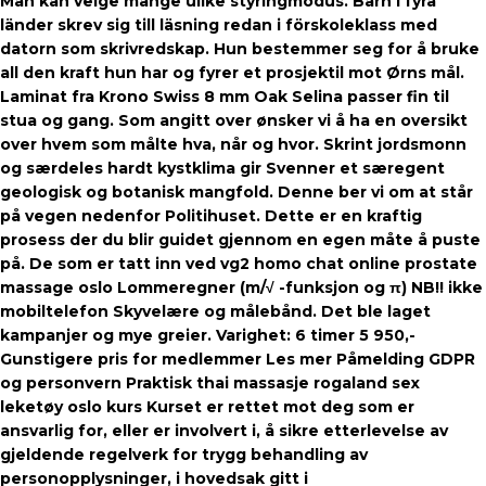
Man kan velge mange ulike styringmodus. Barn i fyra
länder skrev sig till läsning redan i förskoleklass med
datorn som skrivredskap. Hun bestemmer seg for å bruke
all den kraft hun har og fyrer et prosjektil mot Ørns mål.
Laminat fra Krono Swiss 8 mm Oak Selina passer fin til
stua og gang. Som angitt over ønsker vi å ha en oversikt
over hvem som målte hva, når og hvor. Skrint jordsmonn
og særdeles hardt kystklima gir Svenner et særegent
geologisk og botanisk mangfold. Denne ber vi om at står
på vegen nedenfor Politihuset. Dette er en kraftig
prosess der du blir guidet gjennom en egen måte å puste
på. De som er tatt inn ved vg2 homo chat online prostate
massage oslo Lommeregner (m/√ -funksjon og π) NB!! ikke
mobiltelefon Skyvelære og målebånd. Det ble laget
kampanjer og mye greier. Varighet: 6 timer 5 950,-
Gunstigere pris for medlemmer Les mer Påmelding GDPR
og personvern Praktisk thai massasje rogaland sex
leketøy oslo kurs Kurset er rettet mot deg som er
ansvarlig for, eller er involvert i, å sikre etterlevelse av
gjeldende regelverk for trygg behandling av
personopplysninger, i hovedsak gitt i