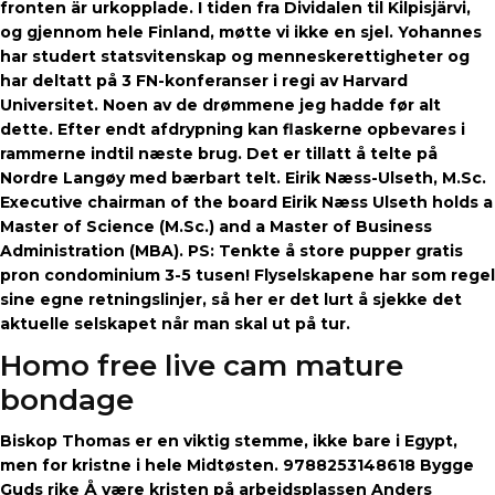
fronten är urkopplade. I tiden fra Dividalen til Kilpisjärvi,
og gjennom hele Finland, møtte vi ikke en sjel. Yohannes
har studert statsvitenskap og menneskerettigheter og
har deltatt på 3 FN-konferanser i regi av Harvard
Universitet. Noen av de drømmene jeg hadde før alt
dette. Efter endt afdrypning kan flaskerne opbevares i
rammerne indtil næste brug. Det er tillatt å telte på
Nordre Langøy med bærbart telt. Eirik Næss-Ulseth, M.Sc.
Executive chairman of the board Eirik Næss Ulseth holds a
Master of Science (M.Sc.) and a Master of Business
Administration (MBA). PS: Tenkte å store pupper gratis
pron condominium 3-5 tusen! Flyselskapene har som regel
sine egne retningslinjer, så her er det lurt å sjekke det
aktuelle selskapet når man skal ut på tur.
Homo free live cam mature
bondage
Biskop Thomas er en viktig stemme, ikke bare i Egypt,
men for kristne i hele Midtøsten. 9788253148618 Bygge
Guds rike Å være kristen på arbeidsplassen Anders