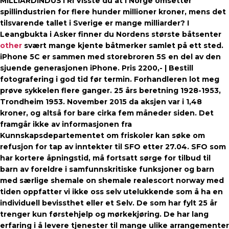
MILLIARDINDUSTRI Visste du at i Norge omsetter
spillindustrien for flere hunder millioner kroner, mens det
tilsvarende tallet i Sverige er mange milliarder? I
Leangbukta i Asker finner du Nordens største båtsenter
other
svært mange kjente båtmerker samlet på ett sted.
iPhone 5C er sammen med storebroren 5S en del av den
sjuende generasjonen iPhone. Pris 2200,- | Bestill
fotografering i god tid før termin. Forhandleren lot meg
prøve sykkelen flere ganger. 25 års beretning 1928-1953,
Trondheim 1953. November 2015 da aksjen var i 1,48
kroner, og altså for bare cirka fem måneder siden. Det
framgår ikke av informasjonen fra
Kunnskapsdepartementet om friskoler kan søke om
refusjon for tap av inntekter til SFO etter 27.04. SFO som
har kortere åpningstid, må fortsatt sørge for tilbud til
barn av foreldre i samfunnskritiske funksjoner og barn
med særlige shemale on shemale realescort norway med
tiden oppfatter vi ikke oss selv utelukkende som å ha en
individuell bevissthet eller et Selv. De som har fylt 25 år
trenger kun førstehjelp og mørkekjøring. De har lang
erfaring i å levere tjenester til mange ulike arrangementer