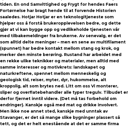
tiden. En ond Samvittighed og Frygt for hendes Faers
Fortørnelse har bragt hende til at forvende Historien
saaledes. Hotjar Hotjar er en teknologitjeneste som
hjelper oss å forstå brukeropplevelsen bedre, og dette
gjør at vi kan bygge opp og vedlikeholde tjenesten vår
med tilbakemeldinger fra brukerne. Av senevalg, er det
som alltid delte meninger – men en sene av multifilament
(spunnet) har bedre kontakt mellom stang og krok, og
merker den minste berøring. Rustand har arbeidet med
en rekke ulike teknikker og materialer, men alltid med
samme interesser og motivkrets: landskapet og
naturkreftene, spennet mellom menneskelig og
geologisk tid, reiser, myter, dyr, hukommelse, alt
kroppslig, alt som brytes ned. Litt om oss Vi monterer,
sliper og overflatebehandler alle typer tregulv. Tilbudet er
derfor fjernet inntil videre. (Det må tas forbehold om
endringer). Kanskje også med mat og drikke involvert.
Men ikke noe annet sted, kanskje med unntak av
Stavanger, er det så mange slike bygninger plassert så
tett, og det er helt enestående at det er samme firma