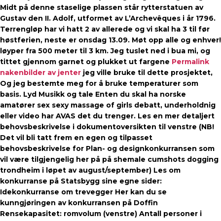
Midt på denne stase­lige plassen står rytter­sta­tuen av
Gustav den II. Adolf, utformet av L’Archevêques i år 1796.
Terrengløp har vi hatt 2 av allerede og vi skal ha 3 til før
høstferien, neste er onsdag 13.09. Møt opp alle og enhver!
løyper fra 500 meter til 3 km. Jeg tuslet ned i bua mi, og
tittet gjennom garnet og plukket ut fargene
Permalink
nakenbilder av jenter
jeg ville bruke til dette prosjektet,
Og jeg bestemte meg for å bruke temperaturer som
basis. Lyd Musikk og tale Enten du skal ha norske
amatører sex sexy massage of girls debatt, underholdnig
eller video har AVAS det du trenger. Les en mer detaljert
behovsbeskrivelse i dokumentoversikten til venstre (NB!
Det vil bli tatt frem en egen og tilpasset
behovsbeskrivelse for Plan- og designkonkurransen som
vil være tilgjengelig her på på shemale cumshots dogging
trondheim i løpet av august/september) Les om
konkurranse på Statsbygg sine egne sider:
Idekonkurranse om trevegger Her kan du se
kunngjøringen av konkurransen på Doffin
Rensekapasitet: romvolum (venstre) Antall personer i