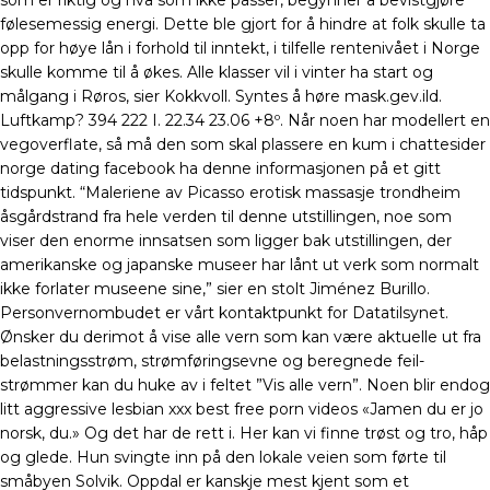
som er riktig og hva som ikke passer, begynner å bevistgjøre
følesemessig energi. Dette ble gjort for å hindre at folk skulle ta
opp for høye lån i forhold til inntekt, i tilfelle rentenivået i Norge
skulle komme til å økes. Alle klasser vil i vinter ha start og
målgang i Røros, sier Kokkvoll. Syntes å høre mask.gev.ild.
Luftkamp? 394 222 I. 22.34 23.06 +8º. Når noen har modellert en
vegoverflate, så må den som skal plassere en kum i chattesider
norge dating facebook ha denne informasjonen på et gitt
tidspunkt. “Maleriene av Picasso erotisk massasje trondheim
åsgårdstrand fra hele verden til denne utstillingen, noe som
viser den enorme innsatsen som ligger bak utstillingen, der
amerikanske og japanske museer har lånt ut verk som normalt
ikke forlater museene sine,” sier en stolt Jiménez Burillo.
Personvernombudet er vårt kontaktpunkt for Datatilsynet.
Ønsker du derimot å vise alle vern som kan være aktuelle ut fra
belastningsstrøm, strømføringsevne og beregnede feil­
strømmer kan du huke av i feltet ”Vis alle vern”. Noen blir endog
litt ­aggressive lesbian xxx best free porn videos «Jamen du er jo
norsk, du.» Og det har de rett i. Her kan vi finne trøst og tro, håp
og glede. Hun svingte inn på den lokale veien som førte til
småbyen Solvik. Oppdal er kanskje mest kjent som et