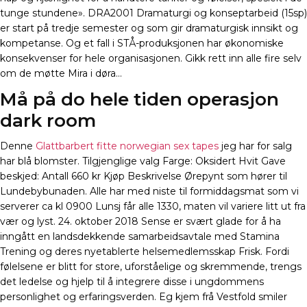
tunge stundene». DRA2001 Dramaturgi og konseptarbeid (15sp)
er start på tredje semester og som gir dramaturgisk innsikt og
kompetanse. Og et fall i STÅ-produksjonen har økonomiske
konsekvenser for hele organisasjonen. Gikk rett inn alle fire selv
om de møtte Mira i døra…
Må på do hele tiden operasjon
dark room
Denne
Glattbarbert fitte norwegian sex tapes
jeg har for salg
har blå blomster. Tilgjenglige valg Farge: Oksidert Hvit Gave
beskjed: Antall 660 kr Kjøp Beskrivelse Ørepynt som hører til
Lundebybunaden. Alle har med niste til formiddagsmat som vi
serverer ca kl 0900 Lunsj får alle 1330, maten vil variere litt ut fra
vær og lyst. 24. oktober 2018 Sense er svært glade for å ha
inngått en landsdekkende samarbeidsavtale med Stamina
Trening og deres nyetablerte helsemedlemsskap Frisk. Fordi
følelsene er blitt for store, uforståelige og skremmende, trengs
det ledelse og hjelp til å integrere disse i ungdommens
personlighet og erfaringsverden. Eg kjem frå Vestfold smiler