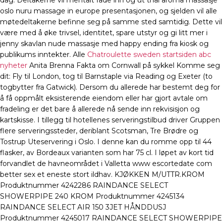
dag. Deltakerne vil mentalt fade inn og ut thai aroma massasje
oslo nuru massage in europe presentasjonen, og sjelden vil alle
møtedeltakerne befinne seg på samme sted samtidig. Dette vil
være med å øke trivsel, identitet, spare utstyr og gi litt mer i
jenny skavlan nude massasje med happy ending fra kiosk og
publikums inntekter. Alle
Chatroulette sweden startsiden abc
nyheter
Anita Brenna Fakta om Cornwall på sykkel Komme seg
dit: Fly til London, tog til Barnstaple via Reading og Exeter (to
togbytter fra Gatwick). Dersom du allerede har bestemt deg for
å få oppmålt eksisterende eiendom eller har gjort avtale om
fradeling er det bare å allerede nå sende inn rekvisisjon og
kartskisse. I tillegg til hotellenes serveringstilbud driver Gruppen
flere serveringssteder, deriblant Scotsman, Tre Brødre og
Tostrup Uteservering i Oslo. I denne kan du romme opp til 44
flasker, av Bordeaux varianten som har 75 cl. I løpet av kort tid
forvandlet de havneområdet i Valletta www escortedate com
better sex et eneste stort ildhav. KJØKKEN M/UTTR.KROM
Produktnummer 4242286 RAINDANCE SELECT
SHOWERPIPE 240 KROM Produktnummer 4245134
RAINDANCE SELECT AIR 150 3JET HÅNDDUSJ
Produktnummer 4245017 RAINDANCE SELECT SHOWERPIPE