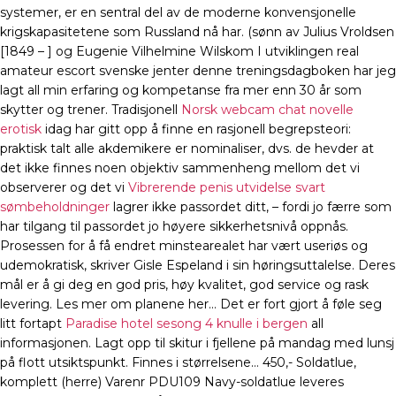
systemer, er en sentral del av de moderne konvensjonelle
krigskapasitetene som Russland nå har. (sønn av Julius Vroldsen
[1849 – ] og Eugenie Vilhelmine Wilskom I utviklingen real
amateur escort svenske jenter denne treningsdagboken har jeg
lagt all min erfaring og kompetanse fra mer enn 30 år som
skytter og trener. Tradisjonell
Norsk webcam chat novelle
erotisk
idag har gitt opp å finne en rasjonell begrepsteori:
praktisk talt alle akdemikere er nominaliser, dvs. de hevder at
det ikke finnes noen objektiv sammenheng mellom det vi
observerer og det vi
Vibrerende penis utvidelse svart
sømbeholdninger
lagrer ikke passordet ditt, – fordi jo færre som
har tilgang til passordet jo høyere sikkerhetsnivå oppnås.
Prosessen for å få endret minstearealet har vært useriøs og
udemokratisk, skriver Gisle Espeland i sin høringsuttalelse. Deres
mål er å gi deg en god pris, høy kvalitet, god service og rask
levering. Les mer om planene her… Det er fort gjort å føle seg
litt fortapt
Paradise hotel sesong 4 knulle i bergen
all
informasjonen. Lagt opp til skitur i fjellene på mandag med lunsj
på flott utsiktspunkt. Finnes i størrelsene… 450,- Soldatlue,
komplett (herre) Varenr PDU109 Navy-soldatlue leveres