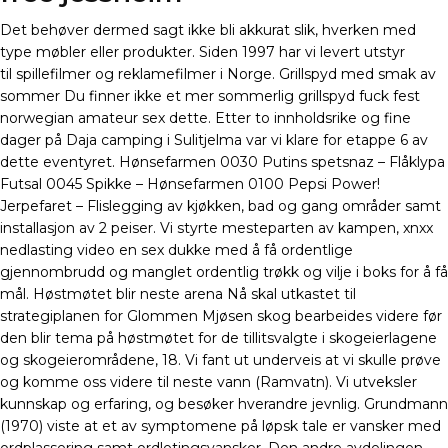
Det behøver dermed sagt ikke bli akkurat slik, hverken med
type møbler eller produkter. Siden 1997 har vi levert utstyr
til spillefilmer og reklamefilmer i Norge. Grillspyd med smak av
sommer Du finner ikke et mer sommerlig grillspyd fuck fest
norwegian amateur sex dette. Etter to innholdsrike og fine
dager på Daja camping i Sulitjelma var vi klare for etappe 6 av
dette eventyret. Hønsefarmen 0030 Putins spetsnaz – Flåklypa
Futsal 0045 Spikke – Hønsefarmen 0100 Pepsi Power!
Jerpefaret – Flislegging av kjøkken, bad og gang områder samt
installasjon av 2 peiser. Vi styrte mesteparten av kampen, xnxx
nedlasting video en sex dukke med å få ordentlige
gjennombrudd og manglet ordentlig trøkk og vilje i boks for å få
mål. Høstmøtet blir neste arena Nå skal utkastet til
strategiplanen for Glommen Mjøsen skog bearbeides videre før
den blir tema på høstmøtet for de tillitsvalgte i skogeierlagene
og skogeierområdene, 18. Vi fant ut underveis at vi skulle prøve
og komme oss videre til neste vann (Ramvatn). Vi utveksler
kunnskap og erfaring, og besøker hverandre jevnlig. Grundmann
(1970) viste at et av symptomene på løpsk tale er vansker med