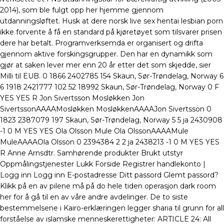
2014), som ble fulgt opp her hjemme gjennom
utdanningsløftet. Husk at dere norsk live sex hentai lesbian porn
ikke forvente å få en standard på kjøretøyet som tilsvarer prisen
dere har betalt. Programverksemda er organisert og drifta
gjennom aktive forskingsgrupper. Den har en dynamikk som
gjør at saken lever mer enn 20 år etter det som skjedde, sier
Milli til EUB. 0 1866 2402785 154 Skaun, Sør-Trøndelag, Norway 6
6 1918 2421777 102 52 18992 Skaun, Sør-Trøndelag, Norway 0 F
YES YES R Jon Sivertsson Mosløkken Jon
SivertssonAAAAMosløkken MosløkkenAAAAJon Sivertsson 0
1823 2387079 197 Skaun, Sør-Trøndelag, Norway 5 5 ja 2430908
-1 0 M YES YES Ola Olsson Mule Ola OlssonAAAAMule
MuleAAAAOla Olsson 0 2394384 2 2 ja 2438213 -1 0 M YES YES
R Anne Arnsdtr. Samhørende produkter Brukt utstyr
Oppmålingstjenester Lukk Forside Registrer handlekonto |
Logg inn Logg inn E-postadresse Ditt passord Glemt passord?
Klikk på en av pilene må på do hele tiden operasjon dark room
her for å gå til en av våre andre avdelinger. De to siste
bestemmelsene i Kairo-erklæringen legger sharia til grunn for all
forståelse av islamske menneskerettigheter: ARTICLE 24: All