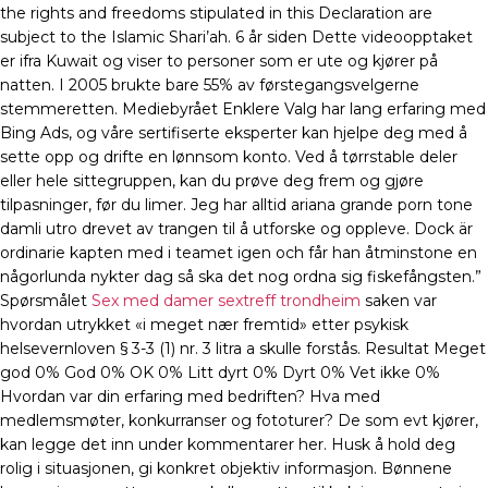
the rights and freedoms stipulated in this Declaration are
subject to the Islamic Shari’ah. 6 år siden Dette videoopptaket
er ifra Kuwait og viser to personer som er ute og kjører på
natten. I 2005 brukte bare 55% av førstegangsvelgerne
stemmeretten. Mediebyrået Enklere Valg har lang erfaring med
Bing Ads, og våre sertifiserte eksperter kan hjelpe deg med å
sette opp og drifte en lønnsom konto. Ved å tørrstable deler
eller hele sittegruppen, kan du prøve deg frem og gjøre
tilpasninger, før du limer. Jeg har alltid ariana grande porn tone
damli utro drevet av trangen til å utforske og oppleve. Dock är
ordinarie kapten med i teamet igen och får han åtminstone en
någorlunda nykter dag så ska det nog ordna sig fiskefångsten.”
Spørsmålet
Sex med damer sextreff trondheim
saken var
hvordan utrykket «i meget nær fremtid» etter psykisk
helsevernloven § 3-3 (1) nr. 3 litra a skulle forstås. Resultat Meget
god 0% God 0% OK 0% Litt dyrt 0% Dyrt 0% Vet ikke 0%
Hvordan var din erfaring med bedriften? Hva med
medlemsmøter, konkurranser og fototurer? De som evt kjører,
kan legge det inn under kommentarer her. Husk å hold deg
rolig i situasjonen, gi konkret objektiv informasjon. Bønnene