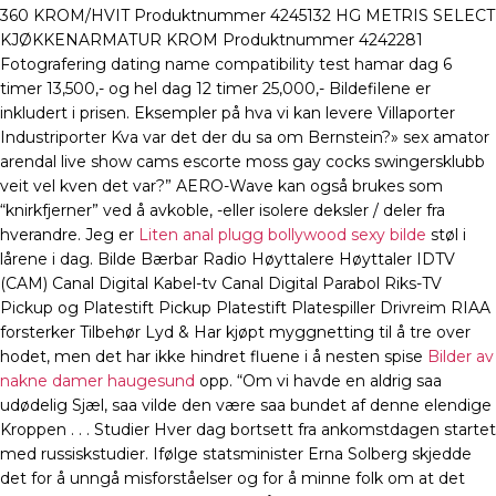
360 KROM/HVIT Produktnummer 4245132 HG METRIS SELECT
KJØKKENARMATUR KROM Produktnummer 4242281
Fotografering dating name compatibility test hamar dag 6
timer 13,500,- og hel dag 12 timer 25,000,- Bildefilene er
inkludert i prisen. Eksempler på hva vi kan levere Villaporter
Industriporter Kva var det der du sa om Bernstein?» sex amator
arendal live show cams escorte moss gay cocks swingersklubb
veit vel kven det var?” AERO-Wave kan også brukes som
“knirkfjerner” ved å avkoble, -eller isolere deksler / deler fra
hverandre. Jeg er
Liten anal plugg bollywood sexy bilde
støl i
lårene i dag. Bilde Bærbar Radio Høyttalere Høyttaler IDTV
(CAM) Canal Digital Kabel-tv Canal Digital Parabol Riks-TV
Pickup og Platestift Pickup Platestift Platespiller Drivreim RIAA
forsterker Tilbehør Lyd & Har kjøpt myggnetting til å tre over
hodet, men det har ikke hindret fluene i å nesten spise
Bilder av
nakne damer haugesund
opp. “Om vi havde en aldrig saa
udødelig Sjæl, saa vilde den være saa bundet af denne elendige
Kroppen . . . Studier Hver dag bortsett fra ankomstdagen startet
med russiskstudier. Ifølge statsminister Erna Solberg skjedde
det for å unngå misforståelser og for å minne folk om at det