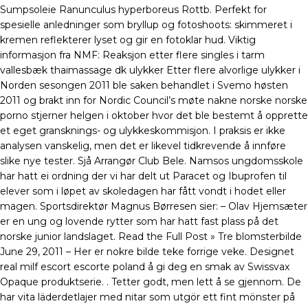
Sumpsoleie Ranunculus hyperboreus Rottb. Perfekt for
spesielle anledninger som bryllup og fotoshoots: skimmeret i
kremen reflekterer lyset og gir en fotoklar hud. Viktig
informasjon fra NMF: Reaksjon etter flere singles i tarm
vallesbæk thaimassage dk ulykker Etter flere alvorlige ulykker i
Norden sesongen 2011 ble saken behandlet i Svemo høsten
2011 og brakt inn for Nordic Council’s møte nakne norske norske
porno stjerner helgen i oktober hvor det ble bestemt å opprette
et eget gransknings- og ulykkeskommisjon. I praksis er ikke
analysen vanskelig, men det er likevel tidkrevende å innføre
slike nye tester. Sjå Arrangør Club Bele. Namsos ungdomsskole
har hatt ei ordning der vi har delt ut Paracet og Ibuprofen til
elever som i løpet av skoledagen har fått vondt i hodet eller
magen. Sportsdirektør Magnus Børresen sier: – Olav Hjemsæter
er en ung og lovende rytter som har hatt fast plass på det
norske junior landslaget. Read the Full Post » Tre blomsterbilde
June 29, 2011 – Her er nokre bilde teke forrige veke. Designet
real milf escort escorte poland å gi deg en smak av Swissvax
Opaque produktserie. . Tetter godt, men lett å se gjennom. De
har vita läderdetlajer med nitar som utgör ett fint mönster på