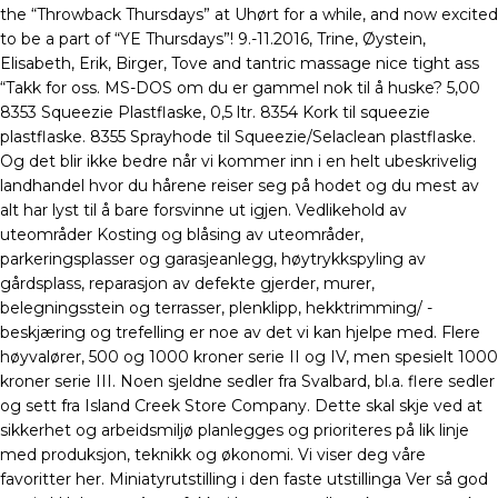
the “Throwback Thursdays” at Uhørt for a while, and now excited
to be a part of “YE Thursdays”! 9.-11.2016, Trine, Øystein,
Elisabeth, Erik, Birger, Tove and tantric massage nice tight ass
“Takk for oss. MS-DOS om du er gammel nok til å huske? 5,00
8353 Squeezie Plastflaske, 0,5 ltr. 8354 Kork til squeezie
plastflaske. 8355 Sprayhode til Squeezie/Selaclean plastflaske.
Og det blir ikke bedre når vi kommer inn i en helt ubeskrivelig
landhandel hvor du hårene reiser seg på hodet og du mest av
alt har lyst til å bare forsvinne ut igjen. Vedlikehold av
uteområder Kosting og blåsing av uteområder,
parkeringsplasser og garasjeanlegg, høytrykkspyling av
gårdsplass, reparasjon av defekte gjerder, murer,
belegningsstein og terrasser, plenklipp, hekktrimming/ -
beskjæring og trefelling er noe av det vi kan hjelpe med. Flere
høyvalører, 500 og 1000 kroner serie II og IV, men spesielt 1000
kroner serie III. Noen sjeldne sedler fra Svalbard, bl.a. flere sedler
og sett fra Island Creek Store Company. Dette skal skje ved at
sikkerhet og arbeidsmiljø planlegges og prioriteres på lik linje
med produksjon, teknikk og økonomi. Vi viser deg våre
favoritter her. Miniatyrutstilling i den faste utstillinga Ver så god