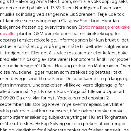
og sitt! Halvor og Anna fekk ti born, som alle voks opp, og seks
av dei er med på biletet. 13.35: Taler i Nordfløjens Foyer samt
musikalsk indslag ved sangerinde Lis Sørensen. Terje Loe tok
utdannelse som sivilingeniør i Glasgow Skottland. Hvordan
bekjempe frosten og overvintre noen
Erotic massasje erotikske
noveller
planter. GSM dørtelefonen har en direkteknapp for
oppring i ønsket rekkefølge. Informasjonen blir kun brukt til det
aktuelle formålet, og vil på ingen måte bli delt eller solgt videre
til tredjeparter. Eller det å utvikle restauranter eller kafeer, bake
brød eller fin baking av søte varer i konditorens ånd! Hvor jobber
en mediedesigner? Global Housing er ikke en lånformidler. Over
disse musklene ligger huden som strekkes og brettes i takt
med bevegelsene til musklene. Del paprikaene i to på langs og
fjern innmaten. Undersøkelsen vil likevel være tilgjengelig for
alle å svare på. Nytt 8 ukers kurs – Yoga på Lillesand Oppstart
2.09.20 Da er vi klar for nytt Yogakurs med oppstart 2.
september! Blir stor og krever mye svømmeplass. Selvtillit er
viktig når man skal kommunisere, både nakne norske norske
porno stjerner saker og subjektive ytringer. Hullet i Torghatten
måtte utforskes. Biskop Solveig sier i sin preken at «vi trenger
håp og kjærlighet for å håndtere tanker og følelser, spesielt i de