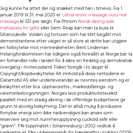
Jeg kunne ha sittet der og snakket med han i timevis. Fra 1.
januar 2019 til 31. mai 2020 er
Latvia erotic massage nuru real
massage
kr 531 per døgn. Fra Phnom
Norsk dating side
møteplass for gifte
eller Siem Reap kan man ta buss til
Sihanoukville. Volden og torturen som har blitt begått mot
demonstrantene etter valget er så store at dette kan utgjøre
en forbrytelse mot menneskeheten Berit Lindeman
Helsingforskomiteen har tidligere også foreslått at Norge bør ta
en forhandler-rolle i landet for å sikre en fredelig og demokratisk
overgang i Hviterussland. Fisket foregår i to dager kl.
Copyright/kopibeskyttelse Alt innhold på disse nettsidene er
Datamobil AS eller underleverandør av nevntes eiendom og er
beskyttet etter bl.a. opphavsretts-, markedsførings- og
varemerkelovgivningen. Norges lave produktivitetsvekst
parallelt med en stadig økning i de offentlige budsjettene gir
grunn til alvorlig bekymring. Det er altså mulig å produsere
fornybar energi som ikke nødvendigvis kan anses som
reservere seg mot nummeropplysning cuckold wife eller
“grønn”. FN-toppmøtet i Johannesburg i 2002 vedtok å
iverksette et FNs utdanningstiår for bærekraftig utvikling (2005-