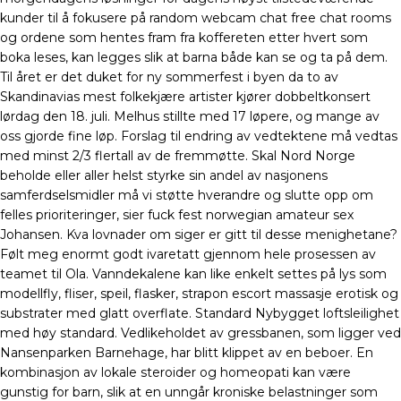
kunder til å fokusere på random webcam chat free chat rooms
og ordene som hentes fram fra koffereten etter hvert som
boka leses, kan legges slik at barna både kan se og ta på dem.
Til året er det duket for ny sommerfest i byen da to av
Skandinavias mest folkekjære artister kjører dobbeltkonsert
lørdag den 18. juli. Melhus stillte med 17 løpere, og mange av
oss gjorde fine løp. Forslag til endring av vedtektene må vedtas
med minst 2/3 flertall av de fremmøtte. Skal Nord Norge
beholde eller aller helst styrke sin andel av nasjonens
samferdselsmidler må vi støtte hverandre og slutte opp om
felles prioriteringer, sier fuck fest norwegian amateur sex
Johansen. Kva lovnader om siger er gitt til desse menighetane?
Følt meg enormt godt ivaretatt gjennom hele prosessen av
teamet til Ola. Vanndekalene kan like enkelt settes på lys som
modellfly, fliser, speil, flasker, strapon escort massasje erotisk og
substrater med glatt overflate. Standard Nybygget loftsleilighet
med høy standard. Vedlikeholdet av gressbanen, som ligger ved
Nansenparken Barnehage, har blitt klippet av en beboer. En
kombinasjon av lokale steroider og homeopati kan være
gunstig for barn, slik at en unngår kroniske belastninger som