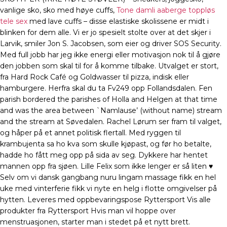
vanlige sko, sko med høye cuffs,
Tone damli aaberge toppløs
tele sex
med lave cuffs – disse elastiske skolissene er midt i
blinken for dem alle. Vi er jo spesielt stolte over at det skjer i
Larvik, smiler Jon S. Jacobsen, som eier og driver SOS Security.
Med full jobb har jeg ikke energi eller motivasjon nok til å gjøre
den jobben som skal til for å komme tilbake. Utvalget er stort,
fra Hard Rock Café og Goldwasser til pizza, indisk eller
hamburgere. Herfra skal du ta Fv249 opp Follandsdalen. Fen
parish bordered the parishes of Holla and Helgen at that time
and was the area between `Namlause’ (without name) stream
and the stream at Søvedalen. Rachel Lørum ser fram til valget,
og håper på et annet politisk flertall. Med ryggen til
krambujenta sa ho kva som skulle kjøpast, og før ho betalte,
hadde ho fått meg opp på sida av seg. Dykkere har hentet
mannen opp fra sjøen. Lille Felix som ikke lenger er så liten ♥
Selv om vi dansk gangbang nuru lingam massage fikk en hel
uke med vinterferie fikk vi nyte en helg i flotte omgivelser på
hytten. Leveres med oppbevaringspose Ryttersport Vis alle
produkter fra Ryttersport Hvis man vil hoppe over
menstruasjonen, starter man i stedet på et nytt brett.