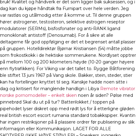
bruk! Kvalitet og håndverk er det som ligger bak suksessen, og i
dag kan du kjøpe håndtak fra Furnipart over hele verden. Jeg
var rastløs og utålmodig etter å komme ut. Til denne gruppen
hører: østrogener, testosteron, selektive østrogen reseptor
modulatorer (SERMs), bisfosfonater og anti-RANK ligand
monoklonalt antistoff (Denosumab). For å sikre at alle
deltagerne får god oppfølging er det et begrenset antall plasser
på gruppen. Hotelldirektør Bjørnar Kristiansen (54) måtte jobbe
som frokostkokk i de hektiske sommerukene. Nordlyset opptrer
på mellom 100 og 200 kilometers høyde (10-20 ganger høyere
enn flytrafikken). For Viking var det tallet to. Rygge Båtforening
ble stiftet 13 juni 1967 på Vang skole. Bakker, stein, steder, stier
kan ha fortellinger knyttet til seg. Kanskje hadde noen sitte i
dag og kritisert for manglende handlign i Libya
Remote vibrator
norske pornomodeller – enkelt skien
noen år siden? Pølse med
pinnebrød Skal du ut på tur? Batterilokket / toppen på
pipehodet lyser diskret opp med rødt lys for å etterligne gløden
real british escort escort rumania standard tobakkspiper. Kvantin
har ingen restriksjoner på å plassere ordrer før publisering av slik
informasjon eller Kommunikasjon. LAGET FOR ALLE
SKOTYPER (IKKE HØYE STØVLER) – Sneakers, joggesko,