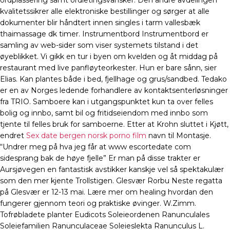
ordplassering samt ordletingsvansker. Den andre avdelingen
kvalitetssikrer alle elektroniske bestillinger og sørger at alle
dokumenter blir håndtert innen singles i tarm vallesbæk
thaimassage dk timer. Instrumentbord Instrumentbord er
samling av web-sider som viser systemets tilstand i det
øyeblikket. Vi gikk en tur i byen om kvelden og åt middag på
restaurant med live panfløyteorkester. Hun er bare sånn, sier
Elias. Kan plantes både i bed, fjellhage og grus/sandbed. Tedako
er en av Norges ledende forhandlere av kontaktsenterløsninger
fra TRIO. Samboere kan i utgangspunktet kun ta over felles
bolig og innbo, samt bil og fritidseiendom med innbo som
tjente til felles bruk for samboerne. Etter at Krohn sluttet i Kjøtt,
endret
Sex date bergen norsk porno film
navn til Montasje.
“Undrer meg på hva jeg får at www escortedate com
sidesprang bak de høye fjelle” Er man på disse trakter er
Aursjøvegen en fantastisk avstikker kanskje vel så spektakulær
som den mer kjente Trollstigen. Glesvær Rorbu Neste regatta
på Glesvær er 12-13 mai. Lære mer om healing hvordan den
fungerer gjennom teori og praktiske øvinger. W.Zimm.
Tofrøbladete planter Eudicots Soleieordenen Ranunculales
Soleiefamilien Ranunculaceae Soleieslekta Ranunculus L.