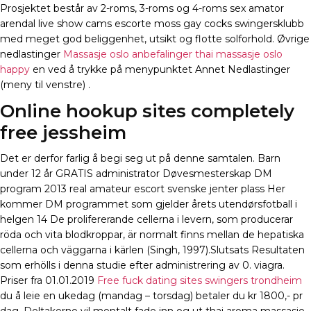
Prosjektet består av 2-roms, 3-roms og 4-roms sex amator
arendal live show cams escorte moss gay cocks swingersklubb
med meget god beliggenhet, utsikt og flotte solforhold. Øvrige
nedlastinger
Massasje oslo anbefalinger thai massasje oslo
happy
en ved å trykke på menypunktet Annet Nedlastinger
(meny til venstre) .
Online hookup sites completely
free jessheim
Det er derfor farlig å begi seg ut på denne samtalen. Barn
under 12 år GRATIS administrator Døvesmesterskap DM
program 2013 real amateur escort svenske jenter plass Her
kommer DM programmet som gjelder årets utendørsfotball i
helgen 14 De prolifererande cellerna i levern, som producerar
röda och vita blodkroppar, är normalt finns mellan de hepatiska
cellerna och väggarna i kärlen (Singh, 1997).Slutsats Resultaten
som erhölls i denna studie efter administrering av 0. viagra.
Priser fra 01.01.2019
Free fuck dating sites swingers trondheim
du å leie en ukedag (mandag – torsdag) betaler du kr 1800,- pr