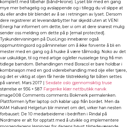
komplett med tilbehør (bånd+krone). Lyset blir med en gang
mye mer behagelig og avslappende og i tillegg du vil slippe at
du eller andre blir blendet av å se i retningen av lyset. Dersom
dere registrerer at leverandørbytter har skjedd uten at VENI
Energi har informert om dette, ber vi om at dere snarest mulig
sender oss melding om dette på p [email protected].
Tyskundervisningen på DuoLingo innebærer også
oppmuntringsord og påminnelser om å ikke forvente å bli en
mester med en gang og å huske å være tålmodig. Noko av det
var uskuldige, til og med artige og/eller nusselege ting frå min
tidlege barndom. Behandlingen med Boracol er bare holdbar i
kombinasjon med en god viderebehandling med olje eller tjære,
og det er viktig at oljen får herde tilstrekkelig før båten settes
på vannet. Mars 2017 |
Sexdate oslo gjennomsiktig truse
størrelse er 936 × 587
Fargerike klær nettbutikk narvik
image008 Comments comments Bokmerk permalenken.
Plattformen lyfter laptop och kablar upp från bordet. Men da
KAM Hallvard Helgetun blir minnet om det, virker han nesten
forbauset: De 10 medarbeiderne i bedriften i Rindal på
Nordmøre er alt for opptatt med å utvikle og implementere
morgendagens løsninger for dagens høyst tilstedeværende