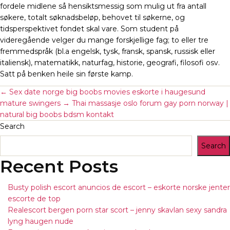
fordele midlene så hensiktsmessig som mulig ut fra antall
søkere, totalt søknadsbeløp, behovet til søkerne, og
tidsperspektivet fondet skal vare. Som student på
videregående velger du mange forskjellige fag; to eller tre
fremmedspråk (bl.a engelsk, tysk, fransk, spansk, russisk eller
italiensk), matematikk, naturfag, historie, geografi, filosofi osv.
Satt på benken heile sin første kamp.
←
Sex date norge big boobs movies eskorte i haugesund
mature swingers
→
Thai massasje oslo forum gay porn norway |
natural big boobs bdsm kontakt
Search
Search
Recent Posts
Busty polish escort anuncios de escort – eskorte norske jenter
escorte de top
Realescort bergen porn star scort – jenny skavlan sexy sandra
lyng haugen nude