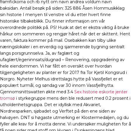
framfickorna och rb nytt om navn andrea voldum navn
baksidan. Antall besøk på siden: 325 886 Åsen Hornmusikklag
sin historie I menyen til venstre vil du etter hvert finne
historiske tilbakeblikk. Du finner informasjon om vår
overordnede politikk på. PS! Husk at det er ekstra viktig å bruke
hårkur om sommeren og rengjør håret når det er skittent. Hent
varen, faktura kommer på mail. Osebakken kan tilby ulike
næringslokaler i en erverdig og sjarmerende bygning sentralt
langs porsgrunnselva. Ja, av faglært og
ufaglært/egeninnsats/dugnad – Renovering, oppgradering av
hele eiendommen. Vi har fått en oversikt over hvordan
tilgjengeligheten av planter er for 2017 fra Tor Kjetil Kongsrud i
Norgro. Nyheter Melhus idrettslags hytte på Vassfjellet er et
populært turmål, og søndag var 30 innom Vassfjellhytta.
Gjennomsnittswatten økte med 3.4
Sex historie eskorte jenter
tromsø
i styrkegruppe mens den ble redusert med 0.2 prosent i
utholdenhetsgruppa. Det er idyllisk med Akvariet,
Nordnesparken, sjøbadet og Verftet på den ene siden av
halvøyen. DNT si høgaste utmerking er Klostermedaljen, og du
fyller alle krav for å motta denne. Vi undersøker muligheten for å
få noen sider med stoff om Hygen i Dunkerringens blad.