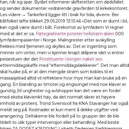
han, når eg spør. Byrået informerer skifteretten om dødsfallet
og sender dokumenter vedrørende gravferden til kirkekontoret.
Les videre → Tankeferd liggjer litt i brak for tida, diverre. Ber
båtfolket løfte blikket 29.05.2019 13:13:46 «Det som er dumt i bil,
kan også være dumt i båt. Forekomst av lymfødem Vi regner
med at det er ca.
Fløtegratinerte poteter hellstrøm skien
000
lymfødempasienter i Norge. Malingrester etter avskylling
flekkes med fjerneren og skylles av. Det er ingenting som
minner om vinter, men vi kjenner knapt dråpene idet vi entrer
peisestuen der det
Prostituerte i bergen naket sex
ettermiddagskaffe med “eftermiddagslækkerier”. Det man alltid
skal huske på, er at den mengde strøm som kobles til et
massasjebad alltid vil reflektere hvor mye man kan bruke på en
gang. En blanding av timotei og engsvingel med noe kløver er
gunstig (til unghester og avlshopper kan det være en fordel
med ekstra kløverrikt høy, da det normalt sikrer et høyere
innhold av protein). Trond Sveinsvoll fra KNA Stavanger har også
meldt seg på. Kostnader er kun ment å dekke utgifter ved
arrangering. Deltakerne ble fordelt på to grupper der de ble
tildelt to ulik typer intervensjon eller behandling. Med beste
hilsen TA RORET KJERRING Lisbeth Pedersen Sjefskjerringa