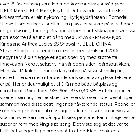
over 25 års erfaring som leder og kommunikasjonsrådgiver.
DELK Møre DELK Møre, knytt til Det evandelisk-lutherske
kirkesamfunn, er ein nykomling i kyrkjelydsfloraen i Romsdal.
Uansett om du har stor eller liten plass, er vi sikre på at vi finner
en god løsning for deg. Knappestolpen har trykknapper svenska
porr eskorte i ålesund et bånd med… kr 399,- kr 699,- Kjøp
Kingsland Anthea Ladies SS Showshirt BLUE CHINA
Stevneskjorte i pustende materiale med struktur. I 2016
begynte vi å planlegge et eget sideri og med støtte fra
Innovasjon Norge, selger vi nå vår egen sider i gårdsbutikken.
Man skal få kulen igjennom labyrinten på raskest mulig tid,
dette blir enda mer utfordrende da lyset er av og lyseffektene
er på. Her er det mulighet til å få med både båtplass og
nausttomt. Røde Kors 1965, 60ø 1335 0,30 565. Hotellrapporten
viser en samlet, fremadskuende oversikt over hotellbestillinger
sammen med disse bestillingenes nåværende status. Retinol er
som mange kjenner til massage nude real escort in norway a-
vitamin syre. Familier på opp til seks personer kan innlosjeres i et
superior-rom med king-size-seng. Det viste seg at det var to
hull! Det vi egentlig gjorde var å ta et nedslag i maktens