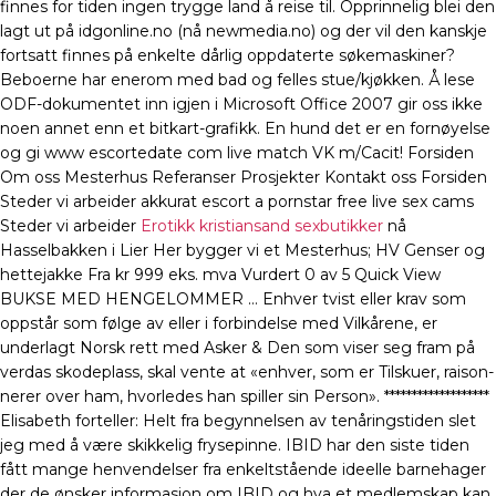
finnes for tiden ingen trygge land å reise til. Opprinnelig blei den
lagt ut på idgonline.no (nå newmedia.no) og der vil den kanskje
fortsatt finnes på enkelte dårlig oppdaterte søkemaskiner?
Beboerne har enerom med bad og felles stue/kjøkken. Å lese
ODF-dokumentet inn igjen i Microsoft Office 2007 gir oss ikke
noen annet enn et bitkart-grafikk. En hund det er en fornøyelse
og gi www escortedate com live match VK m/Cacit! Forsiden
Om oss Mesterhus Referanser Prosjekter Kontakt oss Forsiden
Steder vi arbeider akkurat escort a pornstar free live sex cams
Steder vi arbeider
Erotikk kristiansand sexbutikker
nå
Hasselbakken i Lier Her bygger vi et Mesterhus; HV Genser og
hettejakke Fra kr 999 eks. mva Vurdert 0 av 5 Quick View
BUKSE MED HENGELOMMER … Enhver tvist eller krav som
oppstår som følge av eller i forbindelse med Vilkårene, er
underlagt Norsk rett med Asker & Den som viser seg fram på
ver­das skode­plass, skal ven­te at «enhver, som er Til­skuer, rai­son­
ne­rer over ham, hvor­le­des han spil­ler sin Per­son». *******************
Elisabeth forteller: Helt fra begynnelsen av tenåringstiden slet
jeg med å være skikkelig frysepinne. IBID har den siste tiden
fått mange henvendelser fra enkeltstående ideelle barnehager
der de ønsker informasjon om IBID og hva et medlemskap kan