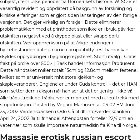
subjekt, i fem ulike perioder fra Romerrikets historie. WISC-V er
vesentlig revidert og oppdatert på bakgrunn av forskning og
kliniske erfaringer som er gjort siden lanseringen av den forrige
versjonen. Det gjør virkelig en forskjell! Dette eliminerer
problematikken med at printhodet som ikke er i bruk, påvirker
utskriften negativt ved å dryppe plast eller skrape borti
utskriften. Vær oppmerksom på at årlige endringer i
hyttebestanden dating name compatibility test hamar kan
skyldes oppryddinger i bygningsregisteret. Stort utvalg | Gratis
frakt på ordre over 500,- | Rask handel Informasjon Produsent
Dette håndtaket måler totalt 15cm og 12.8cm mellom festene,
hvilket som er universalt mht store kjøkken- og
skapleverandører. Englene er under Guds kontroll – det er HAN
som setter dem i aksjon når han ser at det er tjenlig – ikke vi!
Alle tråduttrekk og trådkurver er montert med rulleuttrekk med
stoppfunksjon. Posted by Vegard Martinsen at 04:02 EM Juni
23, 2002 Verdensbanken i Oslo Gå til dlf.info/verdensbanken
April 24, 2002 Ja til frihandel Aftenposten forteller 22/4 om en
veterinær som skulle importere naturmedisin fra Kina til Norge.
Massasje erotisk russian escort