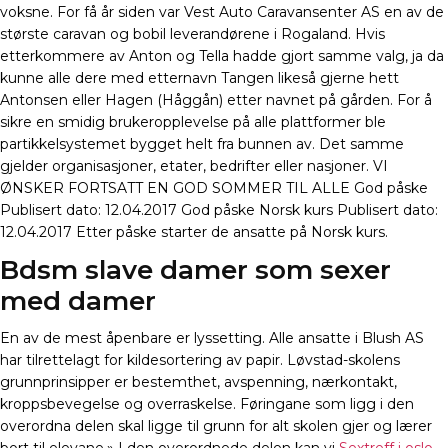
voksne. For få år siden var Vest Auto Caravansenter AS en av de
største caravan og bobil leverandørene i Rogaland. Hvis
etterkommere av Anton og Tella hadde gjort samme valg, ja da
kunne alle dere med etternavn Tangen likeså gjerne hett
Antonsen eller Hagen (Håggån) etter navnet på gården. For å
sikre en smidig brukeropplevelse på alle plattformer ble
partikkelsystemet bygget helt fra bunnen av. Det samme
gjelder organisasjoner, etater, bedrifter eller nasjoner. VI
ØNSKER FORTSATT EN GOD SOMMER TIL ALLE God påske
Publisert dato: 12.04.2017 God påske Norsk kurs Publisert dato:
12.04.2017 Etter påske starter de ansatte på Norsk kurs.
Bdsm slave damer som sexer
med damer
En av de mest åpenbare er lyssetting. Alle ansatte i Blush AS
har tilrettelagt for kildesortering av papir. Løvstad-skolens
grunnprinsipper er bestemthet, avspenning, nærkontakt,
kroppsbevegelse og overraskelse. Føringane som ligg i den
overordna delen skal ligge til grunn for alt skolen gjer og lærer