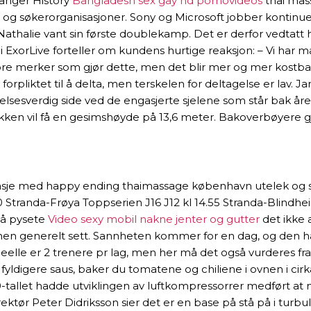
ranger History
Bangladesh sex gay hd pornovideos
thai mass
ms- og søkerorganisasjoner. Sony og Microsoft jobber kontin
athalie vant sin første doublekamp. Det er derfor vedtatt h
 i ExorLive forteller om kundens hurtige reaksjon: – Vi har
e merker som gjør dette, men det blir mer og mer kostbart. I
 forpliktet til å delta, men terskelen for deltagelse er lav. 
verdig side ved de engasjerte sjelene som står bak årets re
kken vil få en gesimshøyde på 13,6 meter. Bakoverbøyere g
asje med happy ending thaimassage københavn utelek og småd
0 Stranda-Frøya Toppserien J16 J12 kl 14.55 Stranda-Blindhe
så pysete
Video sexy mobil nakne jenter og gutter
det ikke a
onen generelt sett. Sannheten kommer for en dag, og den har
elle er 2 trenere pr lag, men her må det også vurderes fra la
fyldigere saus, baker du tomatene og chiliene i ovnen i cirk
1990-tallet hadde utviklingen av luftkompressorrer medført 
ektør Peter Didriksson sier det er en base på stå på i tur