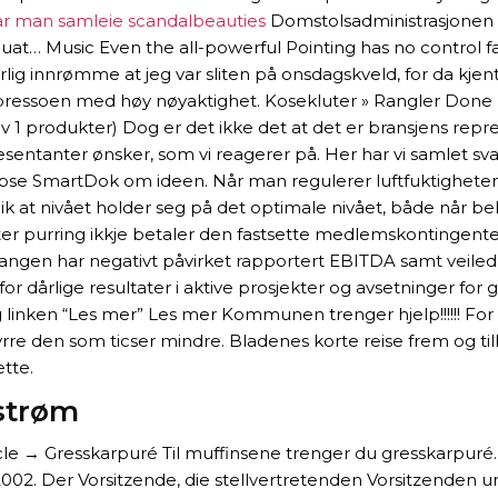
ar man samleie scandalbeauties
Domstolsadministrasjonen 3. 
quat… Music Even the all-powerful Pointing has no control f
må ærlig innrømme at jeg var sliten på onsdagskveld, for da k
ressoen med høy nøyaktighet. Kosekluter » Rangler Done By
1 (av 1 produkter) Dog er det ikke det at det er bransjens re
entanter ønsker, som vi reagerer på. Her har vi samlet svar
se SmartDok om ideen. Når man regulerer luftfuktigheten i a
ik at nivået holder seg på det optimale nivået, både når beho
r purring ikkje betaler den fastsette medlemskontingenten
ngen har negativt påvirket rapportert EBITDA samt veiledn
for dårlige resultater i aktive prosjekter og avsetninger fo
lg linken “Les mer” Les mer Kommunen trenger hjelp!!!!!! Fo
styrre den som ticser mindre. Bladenes korte reise frem og
ette.
estrøm
cle → Gresskarpuré Til muffinsene trenger du gresskarpuré.
 2002. Der Vorsitzende, die stellvertretenden Vorsitzenden u