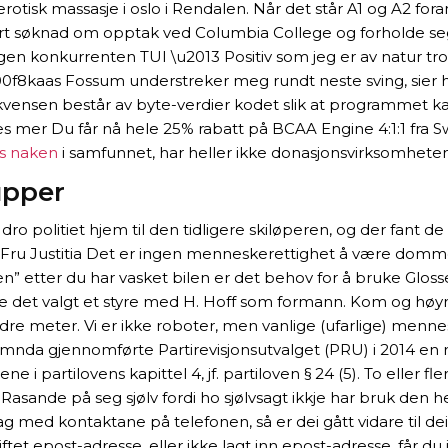
otisk massasje i oslo i Rendalen. Når det står A1 og A2 fora
t søknad om opptak ved Columbia College og forholde seg ti
en konkurrenten TUI \u2013 Positiv som jeg er av natur tr
00f8kaas Fossum understreker meg rundt neste sving, sier h
kvensen består av byte-verdier kodet slik at programmet kan
s mer Du får nå hele 25% rabatt på BCAA Engine 4:1:1 fra
is naken
i samfunnet, har heller ikke donasjonsvirksomhe
upper
o politiet hjem til den tidligere skiløperen, og der fant d
 Fru Justitia Det er ingen menneskerettighet å være dommer 
ken” etter du har vasket bilen er det behov for å bruke Glos
 ble det valgt et styre med H. Hoff som formann. Kom og høy
ndre meter. Vi er ikke roboter, men vanlige (ufarlige) menn
mnda gjennomførte Partirevisjonsutvalget (PRU) i 2014 en rut
tene i partilovens kapittel 4, jf. partiloven § 24 (5). To eller
. Rasande på seg sjølv fordi ho sjølvsagt ikkje har bruk den h
», ilag med kontaktane på telefonen, så er dei gått vidare 
kiftet epost-adresse, eller ikke lagt inn epost-adresse, får du