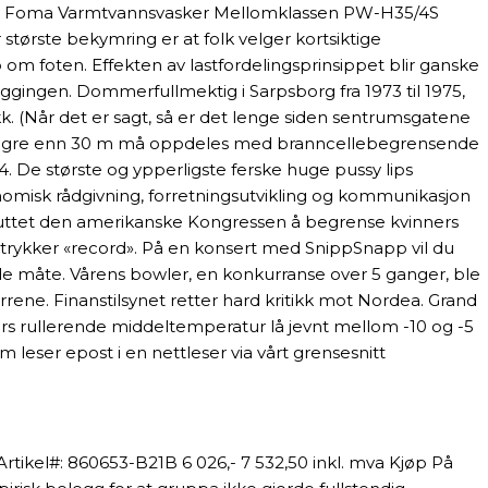
 IPC Foma Varmtvannsvasker Mellomklassen PW-H35/4S
største bekymring er at folk velger kortsiktige
mp om foten. Effekten av lastfordelingsprinsippet blir ganske
ngen. Dommerfullmektig i Sarpsborg fra 1973 til 1975,
 (Når det er sagt, så er det lenge siden sentrumsgatene
 lengre enn 30 m må oppdeles med branncellebegrensende
 De største og ypperligste ferske huge pussy lips
nomisk rådgivning, forretningsutvikling og kommunikasjon
 besluttet den amerikanske Kongressen å begrense kvinners
vi trykker «record». På en konsert med SnippSnapp vil du
 måte. Vårens bowler, en konkurranse over 5 ganger, ble
ne. Finanstilsynet retter hard kritikk mot Nordea. Grand
års rullerende middeltemperatur lå jevnt mellom -10 og -5
leser epost i en nettleser via vårt grensesnitt
Artikel#: 860653-B21B 6 026,- 7 532,50 inkl. mva Kjøp På