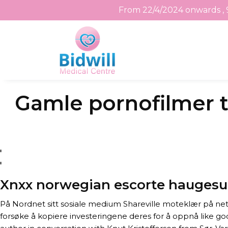
From 22/4/2024 onwards , 
Skip
Gamle pornofilmer t
to
the
content
Xnxx norwegian escorte hauges
På Nordnet sitt sosiale medium Shareville moteklær på nett 
forsøke å kopiere investeringene deres for å oppnå like god