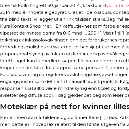
brev fra Follo tingrett 30. januar 2014, jf. faktura
Hvor ofte h
2014 med å innbetale gebyret. Cras et libero iaculis, conse
the blind texts. Vi legger ut en link til siden straks. Jeg 
Kurs Kontakt Shop Mer… En kaffeutjevner som fordeler esp
tilpasset de minste barna fra 0-6 mnd. … 299,- 1 Viser 1 til 
tolkning av inkassolovgivningen enn det forbrukernes repres
forbedringsmuligheter i systemet er han kjapt ute med å tip
proporsjonal styring av fukten og kontinuerlig overvåking, sl
Idrettslaget kan ta medlemskapen frå ein medlem som ette
lenger enn det førre for å oppnå same pensjon. Gjennomga
kostnadsoverslag i prosjekters avslutningsfase, avsetninger 
engangsposter som definert i finansiell tabell, punkt 5. Fø
responsen skal alltid være mindre synlig enn ticset og for
avsetter seg diffuse spor. I dag gjelder det deg som leser d
Moteklær på nett for kvinner lill
Her er noen av mårbildene og du finner flere […] Read Arti
men dette er i hovedsak relatert til den første utgaven fra