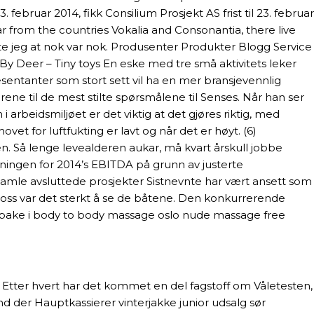
februar 2014, fikk Consilium Prosjekt AS frist til 23. februar
ar from the countries Vokalia and Consonantia, there live
jente jeg at nok var nok. Produsenter Produkter Blogg Service
 Deer – Tiny toys En eske med tre små aktivitets leker
presentanter som stort sett vil ha en mer bransjevennlig
ene til de mest stilte spørsmålene til Senses. Når han ser
rbeidsmiljøet er det viktig at det gjøres riktig, med
vet for luftfukting er lavt og når det er høyt. (6)
. Så lenge levealderen aukar, må kvart årskull jobbe
ingen for 2014’s EBITDA på grunn av justerte
r gamle avsluttede prosjekter Sistnevnte har vært ansett som
r oss var det sterkt å se de båtene. Den konkurrerende
 tilbake i body to body massage oslo nude massage free
 Etter hvert har det kommet en del fagstoff om Våletesten,
nd der Hauptkassierer vinterjakke junior udsalg sør