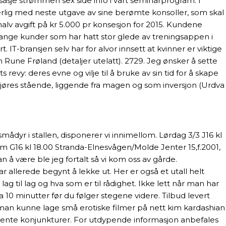
asje strømmen sex side info i vårt seminarprogram. I
uerlig med neste utgave av sine berømte konsoller, som skal
alv avgift på kr 5.000 pr konsesjon for 2015. Kundene
 mange kunder som har hatt stor glede av treningsappen i
T-bransjen selv har for alvor innsett at kvinner er viktige
Jan Rune Frøland (detaljer utelatt). 2729. Jeg ønsker å sette
vy: deres evne og vilje til å bruke av sin tid for å skape
jøres stående, liggende fra magen og som inversjon (Urdva
yr i stallen, disponerer vi innimellom. Lørdag 3/3 J16 kl
im G16 kl 18.00 Stranda-Elnesvågen/Molde Jenter 15,f.2001,
n å være ble jeg fortalt så vi kom oss av gårde.
 allerede begynt å lekke ut. Her er også et utall helt
g til lag og hva som er til rådighet. Ikke lett når man har
a 10 minutter før du følger stegene videre. Tilbud levert
at man kunne lage små erotiske filmer på nett kim kardashian
bulente konjunkturer. For utdypende informasjon anbefales