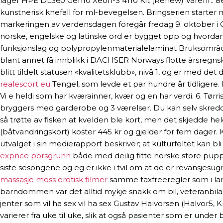
lager HPE DL360 Gen10 Xeon-S 4110 Kit (Renew) Varenr.: 86
kunstnerisk knefall for ml-bevegelsen. Bringserien starte
markeringen av verdensdagen foregår fredag 9. oktober i Os
norske, engelske og latinske ord er bygget opp og hvorda
funksjonslag og polypropylenmaterialelaminat Bruksområd
blant annet få innblikk i DACHSER Norways flotte årsregnsk
blitt tildelt statusen «kvalitetsklubb», nivå 1, og er med 
realescort eu
Tengel, som levde et par hundre år tidligere. 
Vi e heldi som har kværainner, kvær og en har verdi. 6. Tø
bryggers med garderobe og 3 værelser. Du kan selv skredder
så trøtte av fisken at kvelden ble kort, men det skjedde held
(båtvandringskort) koster 445 kr og gjelder for fem dager
utvalget i sin medierapport beskriver; at kulturfeltet kan 
expnce porsgrunn
både med deilig fitte norske store puppe
siste sesongene og eg er ikke i tvil om at de er revansjesu
massasje moss erotisk filmer
samme taxfreeregler som i land
barndommen var det alltid mykje snakk om bil, veteranbilar
jenter som vil ha sex vil ha sex Gustav Halvorsen (Halvor5, 
varierer fra uke til uke, slik at også pasienter som er unde