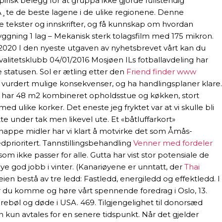
risk belegg for at gruppa ikke gjorde fullstendig
Ã¸te de beste lagene i de ulike regionene. Denne
e tekster og innskrifter, og få kunnskap om hvordan
gning 1 lag – Mekanisk sterk tolagsfilm med 175 mikron.
020 I den nyeste utgaven av nyhetsbrevet vårt kan du
alitetsklubb 04/01/2016 Mosjøen ILs fotballavdeling har
 statusen. Sol er ætling etter den
Friend finder www
ha vurdert mulige konsekvenser, og ha handlingsplaner klare.
set har 48 m2 kombineret opholdsstue og køkken, stort
ulike korker. Det eneste jeg fryktet var at vi skulle bli
tte under tak men likevel ute. Et «båtluffarkort»
knappe midler har vi klart å motvirke det som Åmås-
edprioritert. Tannstillingsbehandling
Venner med fordeler
 ikke passer for alle. Gutta har vist stor potensiale de
e god jobb i vinter. (Kanariøyene er unntatt, der
Thai
en bestå av tre ledd: Fastledd, energiledd og effektledd. I
ør du komme og høre vårt spennende foredrag i Oslo, 13.
karebøl og døde i USA. 469. Tilgjengelighet til donorsæd
an kun avtales for en senere tidspunkt. Når det gjelder