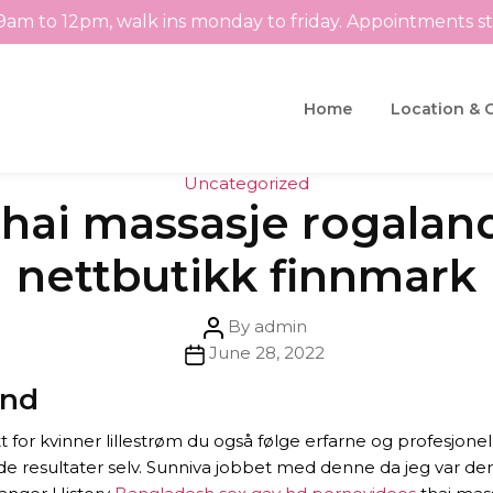
9am to 12pm, walk ins monday to friday. Appointments s
Home
Location & 
Categories
Uncategorized
hai massasje rogaland
nettbutikk finnmark
Post
By
admin
Post
author
June 28, 2022
date
und
for kvinner lillestrøm du også følge erfarne og profesjonel
e resultater selv. Sunniva jobbet med denne da jeg var der, 