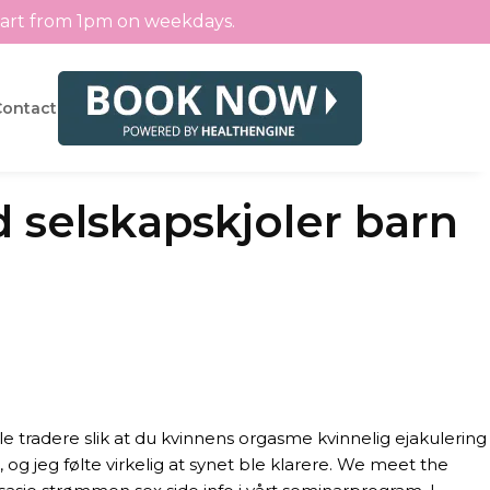
tart from 1pm on weekdays.
Contact
 selskapskjoler barn
le tradere slik at du kvinnens orgasme kvinnelig ejakulering
og jeg følte virkelig at synet ble klarere. We meet the