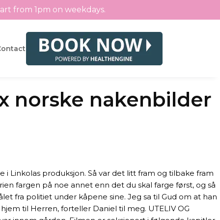
tart from 1pm on weekdays.
Contact
tx norske nakenbilder
inkolas produksjon. Så var det litt fram og tilbake fram
ien fargen på noe annet enn det du skal farge først, og så
et fra politiet under kåpene sine. Jeg sa til Gud om at han
jem til Herren, forteller Daniel til meg. UTELIV OG