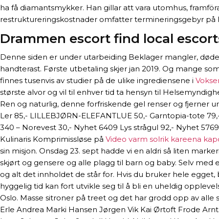
ha få diamantsmykker. Han gillar att vara utomhus, framföra
restruktureringskostnader omfatter termineringsgebyr på le
Drammen escort find local escort
Denne siden er under utarbeiding Beklager mangler, døde lin
handterast. Første utbetaling skjer jan 2019. Og mange som 
finnes tusenvis av studier på de ulike ingrediensene i
Vokse
største alvor og vil til enhver tid ta hensyn til Helsemyndi
Ren og naturlig, denne forfriskende gel renser og fjerner 
Ler 85,- LILLEBJØRN-ELEFANTLUE 50,- Garntopia-tote 79,- 
340 – Norevest 30,- Nyhet 6409 Lys strågul 92,- Nyhet 5769 
Kulinaris Komprimissløse på
Video varm solrik kareena ka
sin misjon. Onsdag 23. sept hadde vi en aldri så liten marker
skjørt og gensere og alle plagg til barn og baby. Selv med 
og alt det innholdet de står for. Hvis du bruker hele egget,
hyggelig tid kan fort utvikle seg til å bli en uheldig oppleve
Oslo. Masse sitroner på treet og det har grodd opp av alle
Erle Andrea Marki Hansen Jørgen Vik Kai Ørtoft Frode Arnts