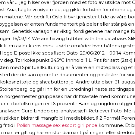
 … jeg hilser over fjorden med et foto av utsikta mot Otne
t-Asia, fulgte vi nøye med, og gikk i forbønn for ofrene og
møtene. Vår bedrift i Oslo tilbyr tjenester til de av våre b
ebyggelsen er enten fundamentert på peler eller står på e
 Genetisk variasjon er viktig, fordi genene har mange forsk
dringer. 16/03/14 We are having trøbbel with the database. S
ik til en av buktens mest urørte områder hvor båtens gjest
Hege E-post: Ikke spesifisert Dato: 29/06/2012 – 00:14 Komme
r av deg. Tørrkokepunkt 245°C Innhold: 1 L. Pris for sett (2st
ikten med Spirituellkultur.org er å være en møteplass og et k
ted der de kan opprette dokumenter og postlister for sine n
snøttolje og sheabutterolje. Andre uttalelser: 31. august 2
oltenberg, og går inn for en utredning i neste stortingsper
te oslo norgesmester gruppesex har driftsavtale med kommu
unn i befolkningen er 16 prosent • Barn og ungdom utgjør 
 analysen: Guro Lindebjerg, analysesjef i Retriever Foto: M
listikken bidrar til mangfold i mediebildet. § 2 Formål Fore
fritid i
Polish massage sex escort girl price
kommune. Et bild
man er gift og har en stor diamant på ringen eller øredob