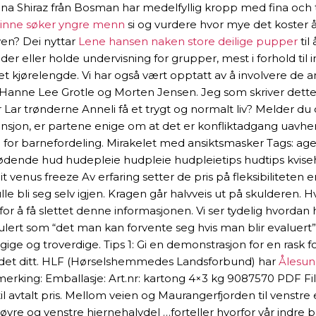
a Shiraz från Bosman har medelfyllig kropp med fina och ty
vinne søker yngre menn
si og vurdere hvor mye det koster å 
ven? Dei nyttar
Lene hansen naken store deilige pupper
til
er eller holde undervisning for grupper, mest i forhold til in
 kjørelengde. Vi har også vært opptatt av å involvere de a
Hanne Lee Grotle og Morten Jensen. Jeg som skriver dette 
ar trønderne Anneli få et trygt og normalt liv? Melder du de
sjon, er partene enige om at det er konfliktadgang uavheng
tem for barnefordeling. Mirakelet med ansiktsmasker Tags: 
lødende hud hudepleie hudpleie hudpleietips hudtips kvis
 venus freeze Av erfaring setter de pris på fleksibiliteten e
kulle bli seg selv igjen. Kragen går halvveis ut på skulderen.
 å få slettet denne informasjonen. Vi ser tydelig hvordan h
lert som “det man kan forvente seg hvis man blir evaluert”. Be
ge og troverdige. Tips 1: Gi en demonstrasjon for en rask 
holdet ditt. HLF (Hørselshemmedes Landsforbund) har
Ålesun
ljømerking: Emballasje: Art.nr: kartong 4×3 kg 9087570 PD
l avtalt pris. Mellom veien og Maurangerfjorden til venstre
e høyre og venstre hjernehalvdel …forteller hvorfor vår indre