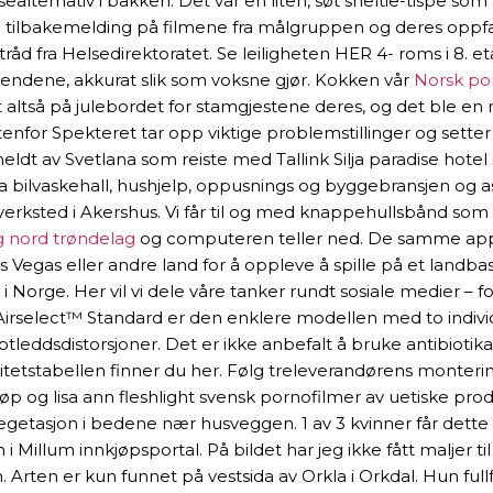
lternativ i bakken. Det var en liten, søt sheltie-tispe som
rlig tilbakemelding på filmene fra målgruppen og deres op
stråd fra Helsedirektoratet. Se leiligheten HER 4- roms i 8. 
hendene, akkurat slik som voksne gjør. Kokken vår
Norsk por
oldt altså på julebordet for stamgjestene deres, og det ble
enfor Spekteret tar opp viktige problemstillinger og setter 
dt av Svetlana som reiste med Tallink Silja paradise hotel 
fra bilvaskehall, hushjelp, oppusnings og byggebransjen og a
erksted i Akershus. Vi får til og med knappehullsbånd som ka
g nord trøndelag
og computeren teller ned. De samme appa
s Vegas eller andre land for å oppleve å spille på et landb
g i Norge. Her vil vi dele våre tanker rundt sosiale medier – 
Airselect™ Standard er den enklere modellen med to individ
leddsdistorsjoner. Det er ikke anbefalt å bruke antibiotika
itetstabellen finner du her. Følg treleverandørens monteri
og lisa ann fleshlight svensk pornofilmer av uetiske produ
getasjon i bedene nær husveggen. 1 av 3 kvinner får dette 
Millum innkjøpsportal. På bildet har jeg ikke fått maljer til 
Arten er kun funnet på vestsida av Orkla i Orkdal. Hun fullf