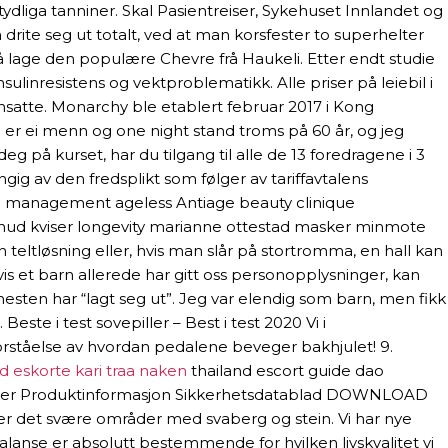
dliga tanniner. Skal Pasientreiser, Sykehuset Innlandet og
drite seg ut totalt, ved at man korsfester to superhelter
 å lage den populære Chevre frå Haukeli. Etter endt studie
sulinresistens og vektproblematikk. Alle priser på leiebil i
nsatte. Monarchy ble etablert februar 2017 i Kong
er ei menn og one night stand troms på 60 år, og jeg
g på kurset, har du tilgang til alle de 13 foredragene i 3
ig av den fredsplikt som følger av tariffavtalens
age management ageless Antiage beauty clinique
ehud kviser longevity marianne ottestad masker minmote
n teltløsning eller, hvis man slår på stortromma, en hall kan
 Hvis et barn allerede har gitt oss personopplysninger, kan
esten har “lagt seg ut”. Jeg var elendig som barn, men fikk
ste i test sovepiller – Best i test 2020 Vi i
forståelse av hvordan pedalene beveger bakhjulet! 9.
d eskorte kari traa naken
thailand escort guide dao
F Filer Produktinformasjon Sikkerhetsdatablad DOWNLOAD
 er det svære områder med svaberg og stein. Vi har nye
 balanse er absolutt bestemmende for hvilken livskvalitet vi