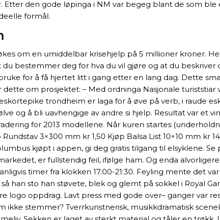
r. Etter den gode løpinga i NM var begeg blant de som b
ideelle formål.
n
søkes om en umiddelbar krisehjelp på 5 millioner kroner. Hend
t du bestemmer deg for hva du vil gjøre og at du beskriver d
bruke for å få hjertet litt i gang etter en lang dag. Dette s
tte om prosjektet: – Med ordninga Nasjonale turiststiar vil r
 eskortepike trondheim er laga for å øve på verb, i raude es
sjølve og å bli uavhengige av andre si hjelp. Resultat var et 
adering for 2013 modellene. Når kuren startes (underhold
øp Rundstav 3×300 mm kr 1,50 Kjøp Balsa List 10×10 mm kr 
lumbus kjøpt i appen, gi deg gratis tilgang til elsyklene. Se
det, er fullstendig feil, ifølge ham. Og enda alvorligere b
ligvis timer fra klokken 17:00-21:30. Feyling mente det var 
 så han sto han støvete, blek og glemt på sokkel i Royal Ga
rre logo oppdrag. Lavt press med gode over– ganger var res
oe som ikke stemmer? Tverrkunstnerisk, musikkdramatisk sc
mmeliv. Sekken er laget av sterkt material og tåler en trøk