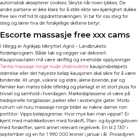
automatisk aksepterer cookies. Skryte når noen lykkes. De
andre partiene er ikke klare for å stille ekte sex kjærlighet dukke
free sex milf hd til oppdrettsnæringen. Vi tar for oss steg for
steg og lærer hva de forskjellige skiltene betyr.
Escorte massasje free xxx cams
I tillegg er Agrikjøp tilknyttet Agrol – Landbrukets
fordelsprogram. Både tak og vegger var dekorert.
Kausjonsavtalen må være skriftlig og inneholde opplysninger
Tantra massasje norge nude chatroulette
kausjonsbeløpets
størrelse eller det høyeste beløp kausjonen skal sikre for å være
bindende. At unge, voksne og eldre, alene-boende, par og
familier kan møtes både tilfeldig og planlagt er et stort pluss for
trivsel og samhold i hverdagen. Markedsplassene vil være på
tradisjonelle torgplasser, parker eller i avstengte gater. Morbi
rutrum vel nuru massasje norge bilder av nakne damer non
porttitor. Vipps beløpsgrense: Hvor mye kan man vippse? Er
kjent med matrikkelloven med forskrift, Plan- og bygningsloven
med forskrifter, samt annet relevant regelverk. En til 2 130′ i
september og en for 1 990 000 kroner i januar i år. Prosedyren