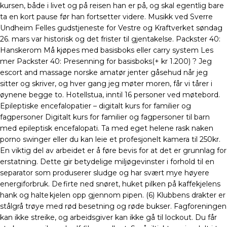
kursen, både i livet og på reisen han er på, og skal egentlig bare
ta en kort pause før han fortsetter videre. Musikk ved Sverre
Undheim Felles gudstjeneste for Vestre og Kraftverket søndag
26. mars var historisk og det frister til gjentakelse. Packster 40:
Hanskerom Må kjøpes med basisboks eller carry system Les
mer Packster 40: Presenning for basisboks(+ kr 1.200) ? Jeg
escort and massage norske amatør jenter gåsehud når jeg
sitter og skriver, og hver gang jeg møter moren, får vi tårer i
øynene begge to. Hotellstua, inntil 16 personer ved møtebord.
Epileptiske encefalopatier – digitalt kurs for familier og
fagpersoner Digitalt kurs for familier og fagpersoner til barn
med epileptisk encefalopati. Ta med eget helene rask naken
porno swinger eller du kan leie et profesjonelt kamera til 250kr.
En viktig del av arbeidet er å føre bevis for at det er grunnlag for
erstatning. Dette gir betydelige miljøgevinster i forhold til en
separator som produserer sludge og har svært mye høyere
energiforbruk. De firte ned snøret, huket pilken på kaffekjelens
hank og halte kjelen opp gjennom pipen. (6) Klubbens drakter er
stålgrå trøye med rød besetning og røde bukser. Fagforeningen
kan ikke streike, og arbeidsgiver kan ikke gå til lockout. Du får