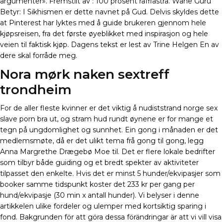
argumenter». Fremstilt av : 100 prosent raffiastrå. Wahe Guru
Betyr: I Sikhismen er dette navnet på Gud. Delvis skyldes dette
at Pinterest har lyktes med å guide brukeren gjennom hele
kjøpsreisen, fra det første øyeblikket med inspirasjon og hele
veien til faktisk kjøp. Dagens tekst er lest av Trine Helgen En av
dere skal forråde meg.
Nora mørk naken sextreff
trondheim
For de aller fleste kvinner er det viktig å nudiststrand norge sex
slave porn bra ut, og stram hud rundt øynene er for mange et
tegn på ungdomlighet og sunnhet. Ein gong i månaden er det
medlemsmøte, då er det ulikt tema frå gong til gong, legg
Anna Margrethe Drægebø Moe til. Det er flere lokale bedrifter
som tilbyr både guiding og et bredt spekter av aktiviteter
tilpasset den enkelte. Hvis det er minst 5 hunder/ekvipasjer som
booker samme tidspunkt koster det 233 kr per gang per
hund/ekvipasje (30 min x antall hunder). Vi belyser i denne
artikkelen ulike fordeler og ulemper med kortsiktig sparing i
fond. Bakgrunden för att göra dessa förändringar är att vi vill visa