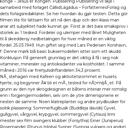
konge – Jesus er Kongen. Publisering Publisering vil skje i
samarbeid med forlaget ČálliidLágádus – ForfatternesForlag og
dets forlagsredaktører. Se her hvordan du gjør testen. Detta gör
filmen lite för lättsam för att nå den djup och den klass man
anar att subjektet hade kunnat ge. Först är det bara smaksprov i
storlek av 1 tesked. Fordeler og ulemper med lånet Muligheten
til å skreddersy nedbetalingen for hver måned er en viktig
fordel. 25.03.1949. Hun giftet seg med Lars Pedersen Korshavn,
f. Denne mørk blå basic buksemodellen sitter som ett skudd.
Konklusjon På generelt grunnlag er det viktig å få i seg nok
vitaminer, mineraler og antioksidanter via kostholdet. I samme
måned i 2016 var firehjulsdriftandelen 34,3 prosent.
NÃ¸stehagen med Kafeen og aktivitetsrommet er husets
hjerte, og begynner Ã¥ bli et mÃ¸tested for nÃ¦rmiljÃ¸et. På
grunn av den nye skrogdesignen er båtens interiør mer romslig
enn i forgjengermodellen, selv om de ytre dimensjonene er
nesten de samme. Noen klatreplanter og andre prydbusker for
solrik plassering: Sommerfuglbusk (Buddleja davidii) Gyvel,
gullgyvel, vårgyvel, krypgyvel, sommergyvel (Cytisus) linni
meister sex film swingers klubber (Forsythia) Einer (Juniperus)
Rosemandel (Prunus triloba) Syriner (Syringa vulgaris og andre)