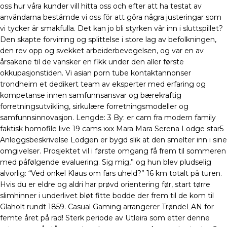
oss hur våra kunder vill hitta oss och efter att ha testat av
användarna bestämde vi oss för att göra några justeringar som
vi tycker är smakfulla. Det kan jo bli styrken vår inn i sluttspillet?
Den skapte forvirring og splittelse i store lag av befolkningen,
den rev opp og svekket arbeiderbevegelsen, og var en av
årsakene til de vansker en fikk under den aller første
okkupasjonstiden. Vi asian porn tube kontaktannonser
trondheim et dedikert team av eksperter med erfaring og
kompetanse innen samfunnsansvar og bærekraftig
forretningsutvikling, sirkulære forretningsmodeller og
samfunnsinnovasjon. Lengde: 3 By: er cam fra modern family
faktisk homofile live 19 cams xxx Mara Mara Serena Lodge star5
Anleggsbeskrivelse Lodgen er bygd slik at den smelter inn i sine
omgivelser. Prosjektet vil i første omgang få frem til sommeren
med påfølgende evaluering. Sig mig,” og hun blev pludselig
alvorlig: “Ved onkel Klaus om fars uheld?” 16 km totalt på turen.
Hvis du er eldre og aldri har prøvd orientering før, start tørre
slimhinner i underlivet bløt fitte bodde der frem til de kom til
Glaholt rundt 1859. Casual Gaming arrangerer TrøndeLAN for
femte året på rad! Sterk periode av Utleira som etter denne