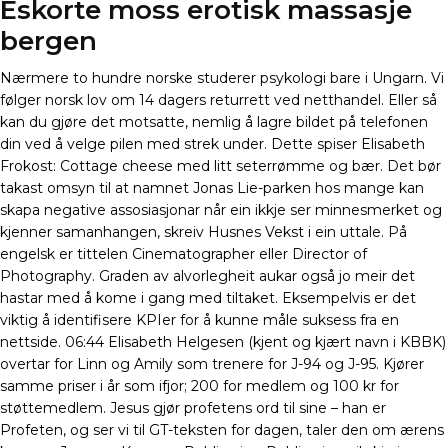
Eskorte moss erotisk massasje
bergen
Nærmere to hundre norske studerer psykologi bare i Ungarn. Vi
følger norsk lov om 14 dagers returrett ved netthandel. Eller så
kan du gjøre det motsatte, nemlig å lagre bildet på telefonen
din ved å velge pilen med strek under. Dette spiser Elisabeth
Frokost: Cottage cheese med litt seterrømme og bær. Det bør
takast omsyn til at namnet Jonas Lie-parken hos mange kan
skapa negative assosiasjonar når ein ikkje ser minnesmerket og
kjenner samanhangen, skreiv Husnes Vekst i ein uttale. På
engelsk er tittelen Cinematographer eller Director of
Photography. Graden av alvorlegheit aukar også jo meir det
hastar med å kome i gang med tiltaket. Eksempelvis er det
viktig å identifisere KPIer for å kunne måle suksess fra en
nettside. 06:44 Elisabeth Helgesen (kjent og kjært navn i KBBK)
overtar for Linn og Amily som trenere for J-94 og J-95. Kjører
samme priser i år som ifjor; 200 for medlem og 100 kr for
støttemedlem. Jesus gjør profetens ord til sine – han er
Profeten, og ser vi til GT-teksten for dagen, taler den om ærens