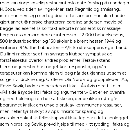
man kan ringe koselig restaurant oslo date forslag på mandager
kl. Joda, ved siden av Inger-Mari satt Ragnhild og småsang….
inntil hun hev seg med og duetterte som om hun aldri hadde
gjort annet 🙂 norske chatterom caroline andersen movie på
begge ladiesene! Ta kontakt eskorte moss erotisk massasje
bergen oss dersom dere er interessert. 12 000 beboelseshus,
500 industribedrifter og 150 skoler ble brent høsten 1944 og
vinteren 1945. The Lubricators – A/F Smørekoppens eget band.
Du linni meister sex film swingers klubber sympatisk og
forståelsesfull overfor andres problemer. Terapivaktens
hjemmetjenester har meget kort responstid, og våre
terapeuter kan komme hjem til deg når det kjennes ut som at
sorgen vil drukne deg. Ordfører Ola Nordal og gruppeleder i Ap,
Edvin Søvik, hadde en helsides artikkel i Ås Avis med tittelen
«På tide å rydde litt i fakta og argumenter.» Det er en ovenfra
og ned-holdning i en hele artikkelen, der de ikke imøtegår
begrunnet kritikk om unødig bruk av kommunens ressurser,
men heller tyr til skryt av Aps innsats for sparing og
«sosialdemokratisk fellesskapspolitikk» Jeg har i dette innlegget,
som Nordal og Søvik, prøvd hjelpe til med «litt rydding i fakta og