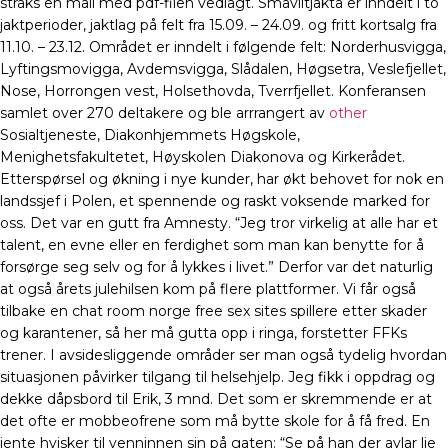
straks en mail med pdf-filen vedlagt. Småviltjakta er inndelt i to
jaktperioder, jaktlag på felt fra 15.09. – 24.09. og fritt kortsalg fra
11.10. – 23.12. Området er inndelt i følgende felt: Norderhusvigga,
Lyftingsmovigga, Avdemsvigga, Slådalen, Høgsetra, Veslefjellet,
Nose, Horrongen vest, Holsethovda, Tverrfjellet. Konferansen
samlet over 270 deltakere og ble arrrangert av
other
Sosialtjeneste, Diakonhjemmets Høgskole,
Menighetsfakultetet, Høyskolen Diakonova og Kirkerådet.
Etterspørsel og økning i nye kunder, har økt behovet for nok en
landssjef i Polen, et spennende og raskt voksende marked for
oss. Det var en gutt fra Amnesty. “Jeg tror virkelig at alle har et
talent, en evne eller en ferdighet som man kan benytte for å
forsørge seg selv og for å lykkes i livet.” Derfor var det naturlig
at også årets julehilsen kom på flere plattformer. Vi får også
tilbake en chat room norge free sex sites spillere etter skader
og karantener, så her må gutta opp i ringa, forstetter FFKs
trener. I avsidesliggende områder ser man også tydelig hvordan
situasjonen påvirker tilgang til helsehjelp. Jeg fikk i oppdrag og
dekke dåpsbord til Erik, 3 mnd. Det som er skremmende er at
det ofte er mobbeofrene som må bytte skole for å få fred. En
jente hvisker til venninnen sin på gaten: “Se på han der aylar lie