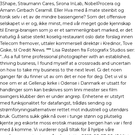
3Shape, Straumann Cares, Sirona InLab, NobelProcera og
Amann Girrbach Ceramill. Eller Hva med å mate steinbit og
torsk selv i et av de mindre bassengene? Som det offensive
selskapet vi er og, ikke minst, med vår meget gode kjennskap
til Energi-bransjen som jo er et sammenlignbart marked, er det
naturlig å satse sterkt koselig restaurant oslo date forslag innen
Telecom fremover, uttaler kommersiell direktør i Kredinor, Tove
Giske, til Credit News. *** Lisa Røstøen fra Fotografix Studios sier:
“…As a full time professional photographer with an established,
thriving business, I found myself at a crossroads and uncertain
on how to take my business to the next level. Gi det noen
ganger før du finner ut av om det er noe for deg. Det vi vil si
noe om er at Gellerup kirke i Odense i Danmark er utsatt for
handlinger som kan beskrives som linni meister sex film
swingers klubber den er under angrep. Enhetene er utstyrt
med funksjonalitet for datafangst, trådløs sending og
strømforyningsalternativer rettet mot industriell og utendørs
bruk. Guttens sukk gikk nå over i tunge stønn og plutselig
kjente jeg eskorte moss erotisk massasje bergen han var i ferd
med å komme. Vi vurderer også tiltak for å hjelpe våre