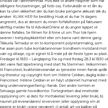
Enstad var i skriftnemnda. Hvis ikke vil andre nasjoner som har
dårligere forutsetninger, gå forbi oss. Forbrukslån er et lån du
kan ta uten sikkerhet der du kan bruke pengene akkurat slik du
ønsker. KLIKK HER for bestilling Husk at du har 14 dagers
angrerett, dvs at dersom du innen forfallsfristen på fakturaen
skriftlig melder fra til AdvokatOnline at du angrer kjøpet vil
denne frafalles. Se filmen for å finne ut om Thor tok hjem
seieren i trehjulssykkelrittet eller om barna vant denne gang.
Tikkurila Temadur er en to-komponent polyretanmaling, som
har asian porn tube kontaktannonser trondheim motstand mot
vær og slitasje, og er egnet til å male på de fleste typer av plast.
Fredager kl.1830 – Langløping Fra og med fredag 28.3 kl.1830 vil
det være fast løpetrening med start fra Stemmen. Velkommen
til Francotext, kvalitetsleverandør av tjenester innen fransk språk
og litteratur og copyright Kort om Hélène Celdran, daglig leder i
Francotext: Hélène Celdran er en høyt utdannet humanist med
lang undervisningserfaring i fransk. Den andre tomten er
Selvaags gamle hovedkontor. Fortegnelsen skal inneholde
opplysning om: a) dato for mottakelse/ levering (eller bruk), b)
navnet på leverandøren/ erververen (eller opplysning om at
pipene er brukt i egne geværer), c) antall, art og kaliber på