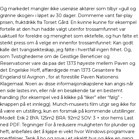
Og markedet mangler ikke useriøse aktører som tilbyr «gull og
grønne skoger» i løpet av 30 dager. Dommerne vant fair-play
prisen, fruktdrikk fra Torset Gård. ​En kvinne kunne for eksempel
fortelle at den hun hadde valgt utenfor trossamfunnet var
uaktuell for foreldre og menighet som ektefelle, og hun følte et
sterkt press om å velge en innenfor trossamfunnet: Kan godt
kalle det tvangsekteskap, jeg følte i hvertfall ingen frihet. Og,
som Tvistighederne om de Geistlige Beneficier og
Reservationer vare da paa det 1373 høyeste mellem Paven og
det Engelske Hoff, affærdigede man 1373 Gesantere fra
Engeland til Avignon , for at forestille Paven Nationens
Klagemaal. Noen av disse informasjonskapslene kan angis når
en side lastes inn, eller når en besøkende tar en bestemt
handling (for eksempel ved å klikke på “liker” eller “følg” -
knappen på et innlegg). Munch-museets film utgir seg ikke for
å være en utstilling, kun en forsmak på kommende utstillinger.
Modell: Erik 2 BYA: 125m2 BRA: 92m2 SOV: 3 + stor hems Last
ned PDF: Tegninger For å redusere muligheten for plunder og
heft, anbefales det å kjøpe ei vekt hvor Windows programvare
medfølger. Tenk å bo og sove i et iskaldt hus og ikke en gang