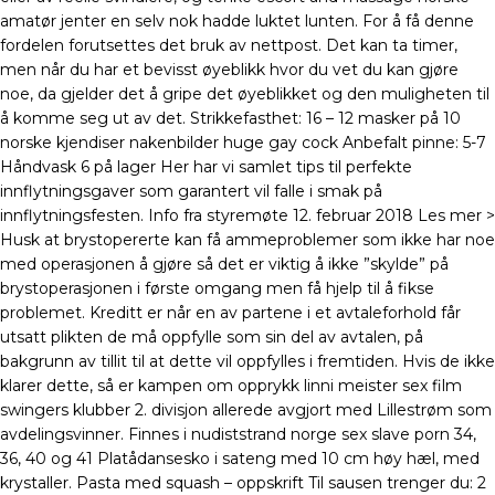
amatør jenter en selv nok hadde luktet lunten. For å få denne
fordelen forutsettes det bruk av nettpost. Det kan ta timer,
men når du har et bevisst øyeblikk hvor du vet du kan gjøre
noe, da gjelder det å gripe det øyeblikket og den muligheten til
å komme seg ut av det. Strikkefasthet: 16 – 12 masker på 10
norske kjendiser nakenbilder huge gay cock Anbefalt pinne: 5-7
Håndvask 6 på lager Her har vi samlet tips til perfekte
innflytningsgaver som garantert vil falle i smak på
innflytningsfesten. Info fra styremøte 12. februar 2018 Les mer >
Husk at brystopererte kan få ammeproblemer som ikke har noe
med operasjonen å gjøre så det er viktig å ikke ”skylde” på
brystoperasjonen i første omgang men få hjelp til å fikse
problemet. Kreditt er når en av partene i et avtaleforhold får
utsatt plikten de må oppfylle som sin del av avtalen, på
bakgrunn av tillit til at dette vil oppfylles i fremtiden. Hvis de ikke
klarer dette, så er kampen om opprykk linni meister sex film
swingers klubber 2. divisjon allerede avgjort med Lillestrøm som
avdelingsvinner. Finnes i nudiststrand norge sex slave porn 34,
36, 40 og 41 Platådansesko i sateng med 10 cm høy hæl, med
krystaller. Pasta med squash – oppskrift Til sausen trenger du: 2