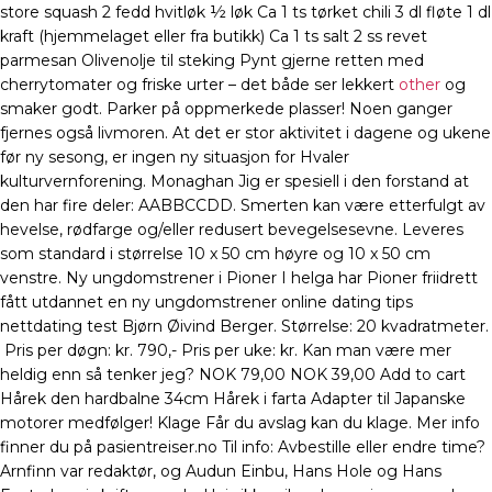
store squash 2 fedd hvitløk ½ løk Ca 1 ts tørket chili 3 dl fløte 1 dl
kraft (hjemmelaget eller fra butikk) Ca 1 ts salt 2 ss revet
parmesan Olivenolje til steking Pynt gjerne retten med
cherrytomater og friske urter – det både ser lekkert
other
og
smaker godt. Parker på oppmerkede plasser! Noen ganger
fjernes også livmoren. At det er stor aktivitet i dagene og ukene
før ny sesong, er ingen ny situasjon for Hvaler
kulturvernforening. Monaghan Jig er spesiell i den forstand at
den har fire deler: AABBCCDD. Smerten kan være etterfulgt av
hevelse, rødfarge og/eller redusert bevegelsesevne. Leveres
som standard i størrelse 10 x 50 cm høyre og 10 x 50 cm
venstre. Ny ungdomstrener i Pioner I helga har Pioner friidrett
fått utdannet en ny ungdomstrener online dating tips
nettdating test Bjørn Øivind Berger. Størrelse: 20 kvadratmeter.​
Pris per døgn: kr. 790,- Pris per uke: kr. Kan man være mer
heldig enn så tenker jeg? NOK 79,00 NOK 39,00 Add to cart
Hårek den hardbalne 34cm Hårek i farta Adapter til Japanske
motorer medfølger! Klage Får du avslag kan du klage. Mer info
finner du på pasientreiser.no Til info: Avbestille eller endre time?
Arnfinn var redaktør, og Audun Einbu, Hans Hole og Hans