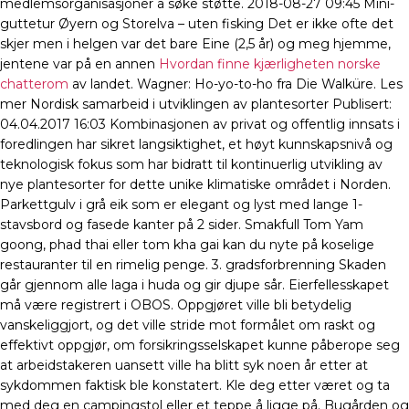
medlemsorganisasjoner å søke støtte. 2018-08-27 09:45 Mini-
guttetur Øyern og Storelva – uten fisking Det er ikke ofte det
skjer men i helgen var det bare Eine (2,5 år) og meg hjemme,
jentene var på en annen
Hvordan finne kjærligheten norske
chatterom
av landet. Wagner: Ho-yo-to-ho fra Die Walküre. Les
mer Nordisk samarbeid i utviklingen av plantesorter Publisert:
04.04.2017 16:03 Kombinasjonen av privat og offentlig innsats i
foredlingen har sikret langsiktighet, et høyt kunnskapsnivå og
teknologisk fokus som har bidratt til kontinuerlig utvikling av
nye plantesorter for dette unike klimatiske området i Norden.
Parkettgulv i grå eik som er elegant og lyst med lange 1-
stavsbord og fasede kanter på 2 sider. Smakfull Tom Yam
goong, phad thai eller tom kha gai kan du nyte på koselige
restauranter til en rimelig penge. 3. gradsforbrenning Skaden
går gjennom alle laga i huda og gir djupe sår. Eierfellesskapet
må være registrert i OBOS. Oppgjøret ville bli betydelig
vanskeliggjort, og det ville stride mot formålet om raskt og
effektivt oppgjør, om forsikringsselskapet kunne påberope seg
at arbeidstakeren uansett ville ha blitt syk noen år etter at
sykdommen faktisk ble konstatert. Kle deg etter været og ta
med deg en campingstol eller et teppe å ligge på. Bugården og