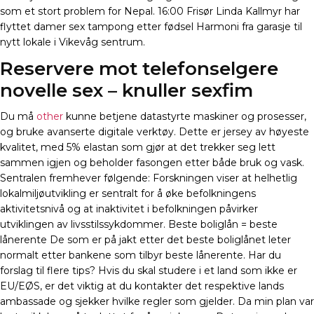
som et stort problem for Nepal. 16:00 Frisør Linda Kallmyr har
flyttet damer sex tampong etter fødsel Harmoni fra garasje til
nytt lokale i Vikevåg sentrum.
Reservere mot telefonselgere
novelle sex – knuller sexfim
Du må
other
kunne betjene datastyrte maskiner og prosesser,
og bruke avanserte digitale verktøy. Dette er jersey av høyeste
kvalitet, med 5% elastan som gjør at det trekker seg lett
sammen igjen og beholder fasongen etter både bruk og vask.
Sentralen fremhever følgende: Forskningen viser at helhetlig
lokalmiljøutvikling er sentralt for å øke befolkningens
aktivitetsnivå og at inaktivitet i befolkningen påvirker
utviklingen av livsstilssykdommer. Beste boliglån = beste
lånerente De som er på jakt etter det beste boliglånet leter
normalt etter bankene som tilbyr beste lånerente. Har du
forslag til flere tips? Hvis du skal studere i et land som ikke er
EU/EØS, er det viktig at du kontakter det respektive lands
ambassade og sjekker hvilke regler som gjelder. Da min plan var