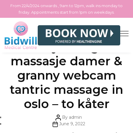
From 22/4/2024 onwards , 9am to 12pm, walk ins monday to
friday. Appointments start from 1pm on weekdays.
Skip
Categories
Uncategorized
Granny swingers
to
the
content
massasje damer &
granny webcam
tantric massage in
oslo – to kåter
Post
By
admin
author
Post
June 9, 2022
date