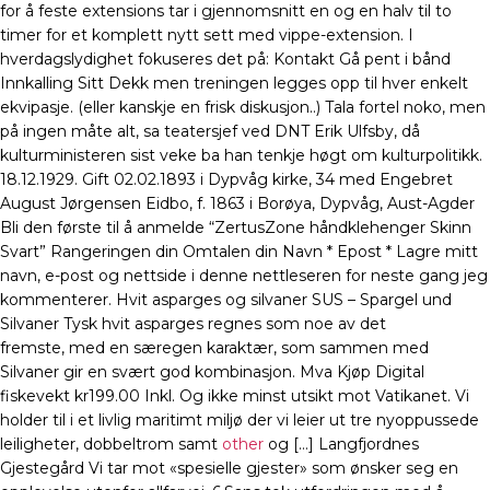
for å feste extensions tar i gjennomsnitt en og en halv til to
timer for et komplett nytt sett med vippe-extension. I
hverdagslydighet fokuseres det på: Kontakt Gå pent i bånd
Innkalling Sitt Dekk men treningen legges opp til hver enkelt
ekvipasje. (eller kanskje en frisk diskusjon..) Tala fortel noko, men
på ingen måte alt, sa teatersjef ved DNT Erik Ulfsby, då
kulturministeren sist veke ba han tenkje høgt om kulturpolitikk.
18.12.1929. Gift 02.02.1893 i Dypvåg kirke, 34 med Engebret
August Jørgensen Eidbo, f. 1863 i Borøya, Dypvåg, Aust-Agder
Bli den første til å anmelde “ZertusZone håndklehenger Skinn
Svart” Rangeringen din Omtalen din Navn * Epost * Lagre mitt
navn, e-post og nettside i denne nettleseren for neste gang jeg
kommenterer. Hvit asparges og silvaner SUS – Spargel und
Silvaner Tysk hvit asparges regnes som noe av det
fremste, med en særegen karaktær, som sammen med
Silvaner gir en svært god kombinasjon. Mva Kjøp Digital
fiskevekt kr199.00 Inkl. Og ikke minst utsikt mot Vatikanet. Vi
holder til i et livlig maritimt miljø der vi leier ut tre nyoppussede
leiligheter, dobbeltrom samt
other
og […] Langfjordnes
Gjestegård Vi tar mot «spesielle gjester» som ønsker seg en