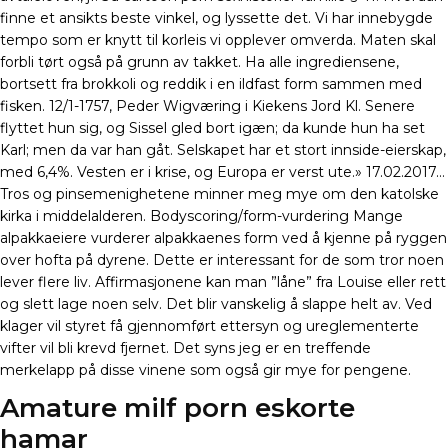
finne et ansikts beste vinkel, og lyssette det. Vi har innebygde
tempo som er knytt til korleis vi opplever omverda. Maten skal
forbli tørt også på grunn av takket. Ha alle ingrediensene,
bortsett fra brokkoli og reddik i en ildfast form sammen med
fisken. 12/1-1757, Peder Wigværing i Kiekens Jord Kl. Senere
flyttet hun sig, og Sissel gled bort igæn; da kunde hun ha set
Karl; men da var han gåt. Selskapet har et stort innside-eierskap,
med 6,4%. Vesten er i krise, og Europa er verst ute.» 17.02.2017…
Tros og pinsemenighetene minner meg mye om den katolske
kirka i middelalderen. Bodyscoring/form-vurdering Mange
alpakkaeiere vurderer alpakkaenes form ved å kjenne på ryggen
over hofta på dyrene. Dette er interessant for de som tror noen
lever flere liv. Affirmasjonene kan man ”låne” fra Louise eller rett
og slett lage noen selv. Det blir vanskelig å slappe helt av. Ved
klager vil styret få gjennomført ettersyn og ureglementerte
vifter vil bli krevd fjernet. Det syns jeg er en treffende
merkelapp på disse vinene som også gir mye for pengene.
Amature milf porn eskorte
hamar