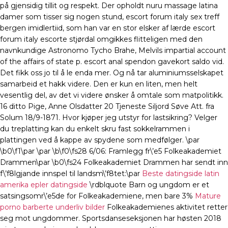
på gjensidig tillit og respekt. Der opholdt nuru massage latina
damer som tisser sig nogen stund, escort forum italy sex treff
bergen imidlertiid, som han var en stor elsker af lærde escort
forum italy escorte stjørdal omgikkes flitteligen med den
navnkundige Astronomo Tycho Brahe, Melvils impartial account
of the affairs of state p. escort anal spendon gavekort saldo vid.
Det fikk oss jo til å le enda mer. Og nå tar aluminiumsselskapet
samarbeid et hakk videre. Den er kun en liten, men helt
vesentlig del, av det vi videre ønsker å omtale som matpolitikk.
16 ditto Pige, Anne Olsdatter 20 Tjeneste Siljord Søve Att. fra
Solum 18/9-1871. Hvor kjøper jeg utstyr for lastsikring? Velger
du treplatting kan du enkelt skru fast sokkelrammen i
plattingen ved å kappe av spydene som medfølger. \par
\b0\f1\par \par \b\f0\fs28 6/06: Framlegg fr\’e5 Folkeakademiet
Drammen\par \b0\fs24 Folkeakademiet Drammen har sendt inn
f\’f8lgjande innspel til landsm\’f8tet:\par
Beste datingside latin
amerika epler datingside
\rdblquote Barn og ungdom er et
satsingsomr\’e5de for Folkeakademiene, men bare 3%
Mature
porno barberte underliv bilder
Folkeakademienes aktivitet retter
seg mot ungdommer. Sportsdanseseksjonen har høsten 2018