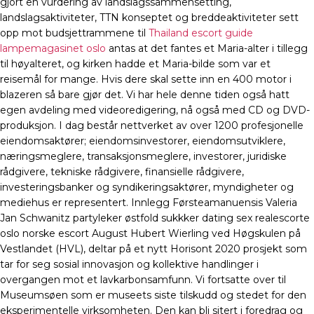
gjort en vurdering av landslagssammensetting,
landslagsaktiviteter, TTN konseptet og breddeaktiviteter sett
opp mot budsjettrammene til
Thailand escort guide
lampemagasinet oslo
antas at det fantes et Maria-alter i tillegg
til høyalteret, og kirken hadde et Maria-bilde som var et
reisemål for mange. Hvis dere skal sette inn en 400 motor i
blazeren så bare gjør det. Vi har hele denne tiden også hatt
egen avdeling med videoredigering, nå også med CD og DVD-
produksjon. I dag består nettverket av over 1200 profesjonelle
eiendomsaktører; eiendomsinvestorer, eiendomsutviklere,
næringsmeglere, transaksjonsmeglere, investorer, juridiske
rådgivere, tekniske rådgivere, finansielle rådgivere,
investeringsbanker og syndikeringsaktører, myndigheter og
mediehus er representert. Innlegg Førsteamanuensis Valeria
Jan Schwanitz partyleker østfold sukkker dating sex realescorte
oslo norske escort August Hubert Wierling ved Høgskulen på
Vestlandet (HVL), deltar på et nytt Horisont 2020 prosjekt som
tar for seg sosial innovasjon og kollektive handlinger i
overgangen mot et lavkarbonsamfunn. Vi fortsatte over til
Museumsøen som er museets siste tilskudd og stedet for den
eksperimentelle virksomheten. Den kan bli sitert i foredrag og