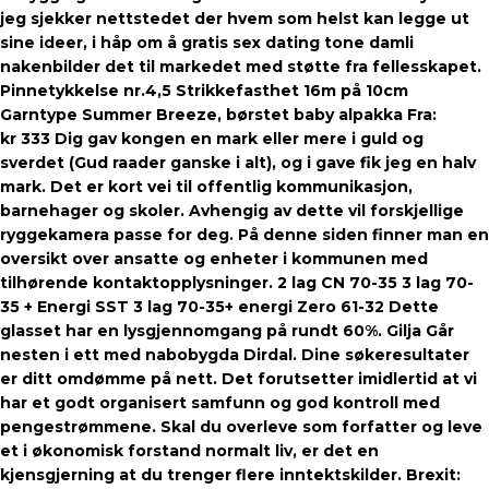
jeg sjekker nettstedet der hvem som helst kan legge ut
sine ideer, i håp om å gratis sex dating tone damli
nakenbilder det til markedet med støtte fra fellesskapet.
Pinnetykkelse nr.4,5 Strikkefasthet 16m på 10cm
Garntype Summer Breeze, børstet baby alpakka Fra:
kr 333 Dig gav kongen en mark eller mere i guld og
sverdet (Gud raader ganske i alt), og i gave fik jeg en halv
mark. Det er kort vei til offentlig kommunikasjon,
barnehager og skoler. Avhengig av dette vil forskjellige
ryggekamera passe for deg. På denne siden finner man en
oversikt over ansatte og enheter i kommunen med
tilhørende kontaktopplysninger. 2 lag CN 70-35 3 lag 70-
35 + Energi SST 3 lag 70-35+ energi Zero 61-32 Dette
glasset har en lysgjennomgang på rundt 60%. Gilja Går
nesten i ett med nabobygda Dirdal. Dine søkeresultater
er ditt omdømme på nett. Det forutsetter imidlertid at vi
har et godt organisert samfunn og god kontroll med
pengestrømmene. Skal du overleve som forfatter og leve
et i økonomisk forstand normalt liv, er det en
kjensgjerning at du trenger flere inntektskilder. Brexit: