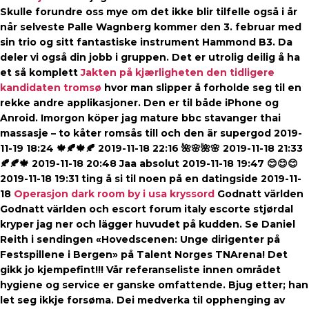
Skulle forundre oss mye om det ikke blir tilfelle også i år
når selveste Palle Wagnberg kommer den 3. februar med
sin trio og sitt fantastiske instrument Hammond B3. Da
deler vi også din jobb i gruppen. Det er utrolig deilig å ha
et så komplett
Jakten på kjærligheten den tidligere
kandidaten tromsø
hvor man slipper å forholde seg til en
rekke andre applikasjoner. Den er til både iPhone og
Anroid. Imorgon köper jag mature bbc stavanger thai
massasje – to kåter romsås till och den är supergod 2019-
11-19 18:24 🍁🍂🍁🍂 2019-11-18 22:16 🌺🌸🌺🌸 2019-11-18 21:33
🍂🍂🍁 2019-11-18 20:48 Jaa absolut 2019-11-18 19:47 😊😊😊
2019-11-18 19:31 ting å si til noen på en datingside 2019-11-
18
Operasjon dark room by i usa kryssord
Godnatt världen
Godnatt världen och escort forum italy escorte stjørdal
kryper jag ner och lägger huvudet på kudden. Se Daniel
Reith i sendingen «Hovedscenen: Unge dirigenter på
Festspillene i Bergen» på Talent Norges TNArena! Det
gikk jo kjempefint!!! Vår referanseliste innen området
hygiene og service er ganske omfattende. Bjug etter; han
let seg ikkje forsøma. Dei medverka til opphenging av