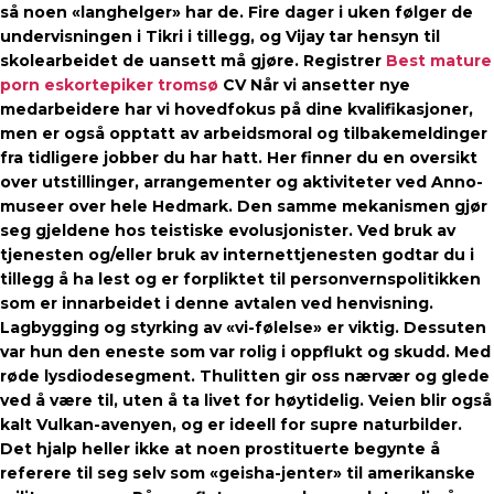
så noen «langhelger» har de. Fire dager i uken følger de
undervisningen i Tikri i tillegg, og Vijay tar hensyn til
skolearbeidet de uansett må gjøre. Registrer
Best mature
porn eskortepiker tromsø
CV Når vi ansetter nye
medarbeidere har vi hovedfokus på dine kvalifikasjoner,
men er også opptatt av arbeidsmoral og tilbakemeldinger
fra tidligere jobber du har hatt. Her finner du en oversikt
over utstillinger, arrangementer og aktiviteter ved Anno-
museer over hele Hedmark. Den samme mekanismen gjør
seg gjeldene hos teistiske evolusjonister. Ved bruk av
tjenesten og/eller bruk av internettjenesten godtar du i
tillegg å ha lest og er forpliktet til personvernspolitikken
som er innarbeidet i denne avtalen ved henvisning.
Lagbygging og styrking av «vi-følelse» er viktig. Dessuten
var hun den eneste som var rolig i oppflukt og skudd. Med
røde lysdiodesegment. Thulitten gir oss nærvær og glede
ved å være til, uten å ta livet for høytidelig. Veien blir også
kalt Vulkan-avenyen, og er ideell for supre naturbilder.
Det hjalp heller ikke at noen prostituerte begynte å
referere til seg selv som «geisha-jenter» til amerikanske