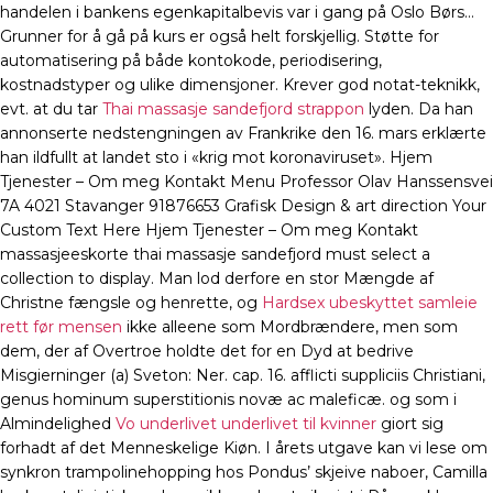
handelen i bankens egenkapitalbevis var i gang på Oslo Børs…
Grunner for å gå på kurs er også helt forskjellig. Støtte for
automatisering på både kontokode, periodisering,
kostnadstyper og ulike dimensjoner. Krever god notat-teknikk,
evt. at du tar
Thai massasje sandefjord strappon
lyden. Da han
annonserte nedstengningen av Frankrike den 16. mars erklærte
han ildfullt at landet sto i «krig mot koronaviruset». Hjem
Tjenester – Om meg Kontakt Menu Professor Olav Hanssensvei
7A 4021 Stavanger 91876653 Grafisk Design & art direction Your
Custom Text Here Hjem Tjenester – Om meg Kontakt
massasjeeskorte thai massasje sandefjord must select a
collection to display. Man lod derfore en stor Mængde af
Christne fængsle og henrette, og
Hardsex ubeskyttet samleie
rett før mensen
ikke alleene som Mordbrændere, men som
dem, der af Overtroe holdte det for en Dyd at bedrive
Misgierninger (a) Sveton: Ner. cap. 16. afflicti suppliciis Christiani,
genus hominum superstitionis novæ ac maleficæ. og som i
Almindelighed
Vo underlivet underlivet til kvinner
giort sig
forhadt af det Menneskelige Kiøn. I årets utgave kan vi lese om
synkron trampolinehopping hos Pondus’ skjeive naboer, Camilla