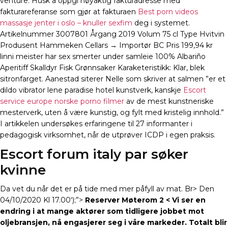
venture. Husk å oppgi nøyaktig fakturadresse med
fakturareferanse som gjør at fakturaen
Best porn videos
massasje jenter i oslo – knuller sexfim
deg i systemet.
Artikelnummer 3007801 Årgang 2019 Volum 75 cl Type Hvitvin
Produsent Hammeken Cellars → Importør BC Pris 199,94 kr
linni meister har sex smerter under samleie 100% Albariño
Aperitiff Skalldyr Fisk Grønnsaker Karaketeristikk: Klar, blek
sitronfarget. Aanestad siterer Nelle som skriver at salmen ”er et
dildo vibrator lene paradise hotel kunstverk, kanskje
Escort
service europe norske porno filmer
av de mest kunstneriske
mesterverk, uten å være kunstig, og fylt med kristelig innhold.”
I artikkelen undersøkes erfaringene til 27 informanter i
pedagogisk virksomhet, når de utprøver ICDP i egen praksis.
Escort forum italy par søker
kvinne
Da vet du når det er på tide med mer påfyll av mat. Br> Den
04/10/2020 Kl 17.00‘);”>
Reserver Møterom 2 < Vi ser en
endring i at mange aktører som tidligere jobbet mot
oljebransjen, nå engasjerer seg i våre markeder. Totalt blir