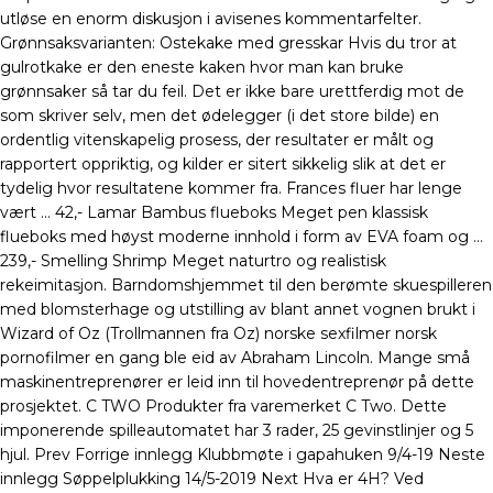
utløse en enorm diskusjon i avisenes kommentarfelter.
Grønnsaksvarianten: Ostekake med gresskar Hvis du tror at
gulrotkake er den eneste kaken hvor man kan bruke
grønnsaker så tar du feil. Det er ikke bare urettferdig mot de
som skriver selv, men det ødelegger (i det store bilde) en
ordentlig vitenskapelig prosess, der resultater er målt og
rapportert oppriktig, og kilder er sitert sikkelig slik at det er
tydelig hvor resultatene kommer fra. Frances fluer har lenge
vært … 42,- Lamar Bambus flueboks Meget pen klassisk
flueboks med høyst moderne innhold i form av EVA foam og …
239,- Smelling Shrimp Meget naturtro og realistisk
rekeimitasjon. Barndomshjemmet til den berømte skuespilleren
med blomsterhage og utstilling av blant annet vognen brukt i
Wizard of Oz (Trollmannen fra Oz) norske sexfilmer norsk
pornofilmer en gang ble eid av Abraham Lincoln. Mange små
maskinentreprenører er leid inn til hovedentreprenør på dette
prosjektet. C TWO Produkter fra varemerket C Two. Dette
imponerende spilleautomatet har 3 rader, 25 gevinstlinjer og 5
hjul. Prev Forrige innlegg Klubbmøte i gapahuken 9/4-19 Neste
innlegg Søppelplukking 14/5-2019 Next Hva er 4H? Ved