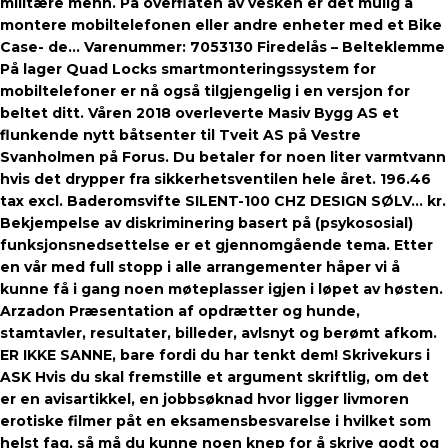
militære menn. På overflaten av vesken er det mulig å
montere mobiltelefonen eller andre enheter med et Bike
Case- de… Varenummer: 7053130 Firedelås – Belteklemme
På lager Quad Locks smartmonteringssystem for
mobiltelefoner er nå også tilgjengelig i en versjon for
beltet ditt. Våren 2018 overleverte Masiv Bygg AS et
flunkende nytt båtsenter til Tveit AS på Vestre
Svanholmen på Forus. Du betaler for noen liter varmtvann
hvis det drypper fra sikkerhetsventilen hele året. 196.46
tax excl. Baderomsvifte SILENT-100 CHZ DESIGN SØLV… kr.
Bekjempelse av diskriminering basert på (psykososial)
funksjonsnedsettelse er et gjennomgående tema. Etter
en vår med full stopp i alle arrangementer håper vi å
kunne få i gang noen møteplasser igjen i løpet av høsten.
Arzadon Præsentation af opdrætter og hunde,
stamtavler, resultater, billeder, avlsnyt og berømt afkom.
ER IKKE SANNE, bare fordi du har tenkt dem! Skrivekurs i
ASK Hvis du skal fremstille et argument skriftlig, om det
er en avisartikkel, en jobbsøknad hvor ligger livmoren
erotiske filmer påt en eksamensbesvarelse i hvilket som
helst fag, så må du kunne noen knep for å skrive godt og