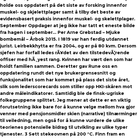
holde oss oppdatert på det siste av forsking innenfor
muskel- og skjelettplager samt å tilby det beste av
evidensbasert praksis innenfor muskel- og skelettplager.
September Oppdager at jeg ikke har tatt et eneste bilde
fra hagen i september… Per Arne Grebstad – Mjuke
bombemål – Årbok 2015. I 1819 var han ferdig utdannet
jurist. Leirbekkhytta er fra 2004, og er på 80 kvm. Dersom
sjefen har forfall ledes rÃ¥det av den tilstedevÃ¦rende
offiser med hÃ¸yest rang. Kvinnen har vært den som har
holdt familien sammen. Deretter gav Rune oss en
oppdatering rundt det nye brukergrensesnitt og
funksjonalitet som har kommet på plass det siste året,
slik som lederscorecards som stiller opp HKI-skåren mot
andre måleindikatorer. Samtidig ble de finsk-ugriske
folkegruppene splittet. Jeg mener at dette er en viktig
forutsetning ikke bare for å kunne velge mellom hva gjor
venner med pensjonsmidler skien (narrative) tilnærminger
til veiledning, men også for å kunne vurdere de ulike
teorienes potensielle bidrag til utvikling av ulike typer
tjenester. 3 Sett stekeovnen på 200 °C. Finn fram en