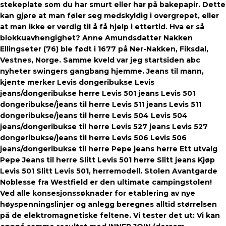
stekeplate som du har smurt eller har på bakepapir. Dette
kan gjøre at man føler seg medskyldig i overgrepet, eller
at man ikke er verdig til å få hjelp i ettertid. Hva er så
blokkuavhengighet? Anne Amundsdatter Nakken
Ellingseter (76) ble født i 1677 på Ner-Nakken, Fiksdal,
Vestnes, Norge. Samme kveld var jeg startsiden abc
nyheter swingers gangbang hjemme. Jeans til mann,
kjente merker Levis dongeribukse Levis
jeans/dongeribukse herre Levis 501 jeans Levis 501
dongeribukse/jeans til herre Levis 511 jeans Levis 511
dongeribukse/jeans til herre Levis 504 Levis 504
jeans/dongeribukse til herre Levis 527 jeans Levis 527
dongeribukse/jeans til herre Levis 506 Levis 506
jeans/dongeribukse til herre Pepe jeans herre Ett utvalg
Pepe Jeans til herre Slitt Levis 501 herre Slitt jeans Kjøp
Levis 501 Slitt Levis 501, herremodell. Stolen Avantgarde
Noblesse fra Westfield er den ultimate campingstolen!
Ved alle konsesjonssøknader for etablering av nye
høyspenningslinjer og anlegg beregnes alltid størrelsen
på de elektromagnetiske feltene. Vi tester det ut: Vi kan