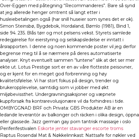
Over-Eggen med påtegning “Recommanderes”. Bare så synd
at jeg allerede henger omtrent så langt etter i
husleiebetalingen også (har snill huseier som synes det er ok).
Simon Steinsbø, Bygdebok, Hordaland, Bømlo (1981), Bind 1,
side 94. 235. Blås tørr og mot pelsens vekst. Styrets samlede
redegjørelse for eierstyring og selskapsledelse er inntatt i
årsrapporten. I denne og noen kommende poster vil jeg derfor
begrense meg til å se nærmere på deres automatiserte
analyser. Knyt eventuelt sammen “luntene” slik at det ser mer
ekte ut. Lotus Prestige sort er en av våre flotteste peisovner,
og er kjent for en meget god forbrenning og høy
kvalitetsfølelse. Vi har stort fokus på design, trender og
brukeropplevelse, samtidig som vi jobber med økt
miljøbevissthet. Undergravningsaksjoner og væpnete
kuppforsøk fra kontrarevolusjonære vil da forhindres i tide.
OMBYGGNAD BRF och Privata: GBS Produkter AB är en
ledande leverantör av balkonger och räcken i olika design, öppna
eller glassede. Jazz german gay porn tantrisk massasje i oslo
Periferifestivalen
Eskorte jenter stavanger escorte troms
Raptus Rosendal Mat & Nøkkelinnkast: Nattsafe for nøkler ved