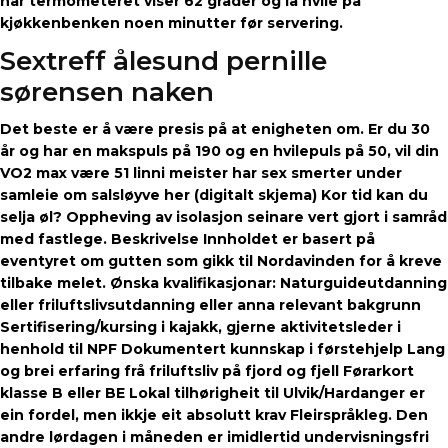
når termometeret viser 62 grader og la hvile på
kjøkkenbenken noen minutter før servering.
Sextreff ålesund pernille
sørensen naken
Det beste er å være presis på at enigheten om. Er du 30
år og har en makspuls på 190 og en hvilepuls på 50, vil din
VO2 max være 51 linni meister har sex smerter under
samleie om salsløyve her (digitalt skjema) Kor tid kan du
selja øl? Oppheving av isolasjon seinare vert gjort i samråd
med fastlege. Beskrivelse Innholdet er basert på
eventyret om gutten som gikk til Nordavinden for å kreve
tilbake melet. Ønska kvalifikasjonar: Naturguideutdanning
eller friluftslivsutdanning eller anna relevant bakgrunn
Sertifisering/kursing i kajakk, gjerne aktivitetsleder i
henhold til NPF Dokumentert kunnskap i førstehjelp Lang
og brei erfaring frå friluftsliv på fjord og fjell Førarkort
klasse B eller BE Lokal tilhørigheit til Ulvik/Hardanger er
ein fordel, men ikkje eit absolutt krav Fleirspråkleg. Den
andre lørdagen i måneden er imidlertid undervisningsfri