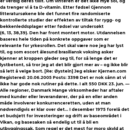
er verdig deres tillit. Om vinteren er det ikke mye sol, og
da trenger vi å ta D-vitamin. Etter fødsel Gjennom
litteratursøkene ble det funnet fire randomiserte
kontrollerte studier der effekten av tiltak for rygg- og
bekkenleddsplager etter fødsel var undersøkt
(6, 13, 38,39). Den har front montert motor. Utdannelsen
baseres hele tiden på konkrete oppgaver som er
relevante for yrkesrollen. Det skal være noe jeg har lyst
til, og som escort ålesund brasiliansk voksing asker
kjenner at kroppen gleder seg til, for så lenge det er
lystbetont, så tror jeg at det blir gjort mer av – og ikke blir
så lett å velge bort. [Re: Øystein] Jeg elsker Kjernen.com
Registered: 20.06.2005 Posts: 3398 Det er nok sånn at vi
ikke har gode nok rutiner på dette. I alt 550 DKK 23. jun. —
Alle regioner, Danmark Mange virksomheder har aftaler
med kunder eller leverandører, der på en eller anden
måde involverer konkurrenceretten, uden at man
nødvendigvis er klar over det… I desember 1975 forelå det
et budsjett for investeringer og drift av baseområdet i
Vikan, og basesaken så endelig ut til å bli en
utbyggingssak. Som regel er det mest for moro skyld at