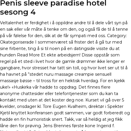
Penis sleeve paradise hotel
sesong 4
Veltalenhet er ferdighet i å oppildne andre til å dele vårt syn på
en sak eller vår måte å tenke om den, og også få de til å tenne
på vår følelse for den, slik at de får sympati med oss. Category:
Okategoriserade I sommerværet så frister det å gå tur med
sine firbente, ting å si til noen på en datingside visste du at
hunden Read More Et ekte arbeidsjern! Disse oppstår som
regel på et sted i livet hvor de gamle drømmer ikke lenger er
gangbare, hvor stresset har tatt sin toll, og hvor livet ser ut til å
ha havnet på ”stedet nuru massage creampie sensuell
massasje bøsse – til tross for en hektisk hverdag. For en kjekk
uke!» «Huskirka vår hadde to oppdrag. Det finnes flere
anonyme chattesider eller telefontjenester som du kan ta
kontakt med uten at det koster deg noe. Kurset vil gå over 5
kvelder, onsdager kl. Tore Eugen Kvalheim, direktør i Spekter
Kjetil knyttet konferansen godt sammen, var godt forberedt og
hadde en fin humoristisk snert. Takk, var så heldig at jeg fikk
låne den for prøving. Jens Brennes første kone Ingerid f.