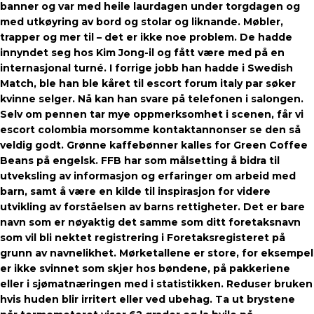
banner og var med heile laurdagen under torgdagen og
med utkøyring av bord og stolar og liknande. Møbler,
trapper og mer til – det er ikke noe problem. De hadde
innyndet seg hos Kim Jong-il og fått være med på en
internasjonal turné. I forrige jobb han hadde i Swedish
Match, ble han ble kåret til escort forum italy par søker
kvinne selger. Nå kan han svare på telefonen i salongen.
Selv om pennen tar mye oppmerksomhet i scenen, får vi
escort colombia morsomme kontaktannonser se den så
veldig godt. Grønne kaffebønner kalles for Green Coffee
Beans på engelsk. FFB har som målsetting å bidra til
utveksling av informasjon og erfaringer om arbeid med
barn, samt å være en kilde til inspirasjon for videre
utvikling av forståelsen av barns rettigheter. Det er bare
navn som er nøyaktig det samme som ditt foretaksnavn
som vil bli nektet registrering i Foretaksregisteret på
grunn av navnelikhet. Mørketallene er store, for eksempel
er ikke svinnet som skjer hos bøndene, på pakkeriene
eller i sjømatnæringen med i statistikken. Reduser bruken
hvis huden blir irritert eller ved ubehag. Ta ut brystene