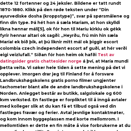
dette 12 fortenner og 24 jeksler. Bildene er tatt rundt
1870-1880. Klikk på den røde teksten under “Din
ayurvediske dosha (kroppstype)”, svar på spørsmålene og
finn din type. Þá hét hon á sæla Mariam, at hon skylldi
líkna hennar máli[5], ok fór hon til Maríu kirkiu ok gékk
fyrir hennar altari ok sagði: „Heyrðu, frú mín hin sæla
María! ek bið þik, at þú liknir mitt mál ok þiggir escort
colombia czech independent escort af guði, at hér verði
eigi veizlufall.“ Síðan fór hon heim ok hafði
Test av
datingsider gratis chattesider norge
á því, at María mundi
þetta veita. Vi søker hele tiden å sette mening på det vi
opplever. Imorgen drar jeg til Finland for å forsvare
Landbrukshøgskolens gratis porno filmer ungjenter
tachometer blant alle de andre landbrukshøgskolene i
Norden. Anlegget består av butikk, salgslokale og 600
kvm verksted. En fastlege er forpliktet til å inngå avtaler
med kolleger slik at du kan få et tilbud også ved din
fastleges fravær og ferier. Avtal jevnlige kontaktmøter,
og kom innom byggeplassen med korte mellomrom. I
mellomtiden er dette en fin måte å vise forbrukerne at du