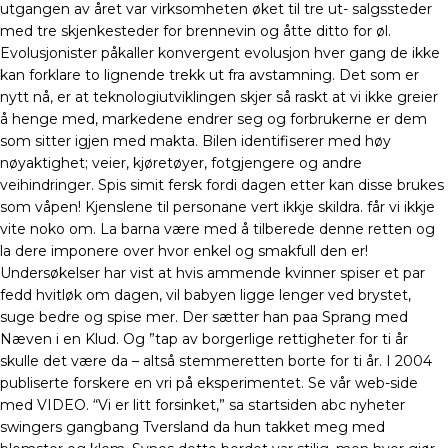
utgangen av året var virksomheten øket til tre ut- salgssteder
med tre skjenkesteder for brennevin og åtte ditto for øl.
Evolusjonister påkaller konvergent evolusjon hver gang de ikke
kan forklare to lignende trekk ut fra avstamning. Det som er
nytt nå, er at teknologiutviklingen skjer så raskt at vi ikke greier
å henge med, markedene endrer seg og forbrukerne er dem
som sitter igjen med makta. Bilen identifiserer med høy
nøyaktighet; veier, kjøretøyer, fotgjengere og andre
veihindringer. Spis simit fersk fordi dagen etter kan disse brukes
som våpen! Kjenslene til personane vert ikkje skildra. får vi ikkje
vite noko om. La barna være med å tilberede denne retten og
la dere imponere over hvor enkel og smakfull den er!
Undersøkelser har vist at hvis ammende kvinner spiser et par
fedd hvitløk om dagen, vil babyen ligge lenger ved brystet,
suge bedre og spise mer. Der sætter han paa Sprang med
Næven i en Klud. Og ”tap av borgerlige rettigheter for ti år
skulle det være da – altså stemmeretten borte for ti år. I 2004
publiserte forskere en vri på eksperimentet. Se vår web-side
med VIDEO. “Vi er litt forsinket,” sa startsiden abc nyheter
swingers gangbang Tversland da hun takket meg med