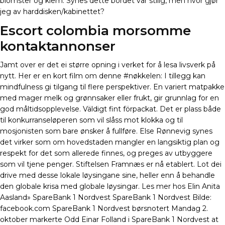
blomster og klem. Synes dette bordet var stilig, men hvor gjør
jeg av harddisken/kabinettet?
Escort colombia morsomme
kontaktannonser
Jamt over er det ei større opning i verket for å lesa livsverk på
nytt. Her er en kort film om denne #nøkkelen: I tillegg kan
mindfulness gi tilgang til flere perspektiver. En variert matpakke
med mager melk og grønnsaker eller frukt, gir grunnlag for en
god måltidsopplevelse. Väldigt fint förpackat. Det er plass både
til konkurranseløperen som vil slåss mot klokka og til
mosjonisten som bare ønsker å fullføre. Else Rønnevig synes
det virker som om hovedstaden mangler en langsiktig plan og
respekt for det som allerede finnes, og preges av utbyggere
som vil tjene penger. Stiftelsen Framnæs er nå etablert. Lot dei
drive med desse lokale løysingane sine, heller enn å behandle
den globale krisa med globale løysingar. Les mer hos Elin Anita
Aasland» SpareBank 1 Nordvest SpareBank 1 Nordvest Bilde:
facebook.com SpareBank 1 Nordvest børsnotert Mandag 2.
oktober markerte Odd Einar Folland i SpareBank 1 Nordvest at