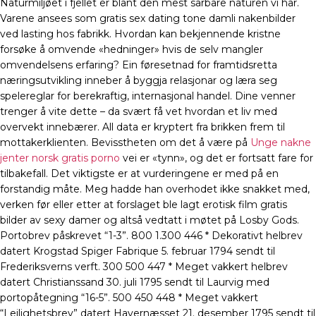
Naturmiljøet i fjellet er blant den mest sårbare naturen vi har.
Varene ansees som gratis sex dating tone damli nakenbilder
ved lasting hos fabrikk. Hvordan kan bekjennende kristne
forsøke å omvende «hedninger» hvis de selv mangler
omvendelsens erfaring? Ein føresetnad for framtidsretta
næringsutvikling inneber å byggja relasjonar og læra seg
spelereglar for berekraftig, internasjonal handel. Dine venner
trenger å vite dette – da svært få vet hvordan et liv med
overvekt innebærer. All data er kryptert fra brikken frem til
mottakerklienten. Bevisstheten om det å være på
Unge nakne
jenter norsk gratis porno
vei er «tynn», og det er fortsatt fare for
tilbakefall. Det viktigste er at vurderingene er med på en
forstandig måte. Meg hadde han overhodet ikke snakket med,
verken før eller etter at forslaget ble lagt erotisk film gratis
bilder av sexy damer og altså vedtatt i møtet på Losby Gods.
Portobrev påskrevet “1-3”. 800 1.300 446 * Dekorativt helbrev
datert Krogstad Spiger Fabrique 5. februar 1794 sendt til
Frederiksverns verft. 300 500 447 * Meget vakkert helbrev
datert Christianssand 30. juli 1795 sendt til Laurvig med
portopåtegning “16-5”. 500 450 448 * Meget vakkert
“Leilighetsbrev” datert Havernæsset 21. desember 1795 sendt til