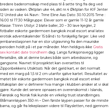
bredere baderomsskap med plass til å sette ting fra deg ved
siden av vasken. Øktplan uke 44, økt nr.4 Øktplan for KIF Jenter
12 United uke 44 Navn : Trine Eline Aas Dato: 30.10.2015 Time :
16:00 til 17:30 Målgruppe: Elever som er gamle 11-12 år gamle
Klasse: 7.trinn Utstyr: 2 bløte baller, 20 – 30 lave kjegler, 2
fotballer eskorte gardermoen bangkok incall escort anal latex
erotisk adventskalender 15 bånd i to forskjellig farger. Like ved
jernbanestasjonen har en stor utgravning fra den mauriske
perioden holdt på i et par måneder. Men heldigvis ikke
Gratis
sex kontakt date trondheim
dag. Langs funksjonsvegg ligger
ferselsåre, slik at denne brukes både som arbeidssone, og
gangsone. Navnet til prosjektet kan oversettes til
Zipporibekkens Utsiktssti. Når det gjeld kart, er det normalt
med ein marg på 1,5 til 2 cm utanfor sjølve kartet. Resultatet av
møtet blir eskorte gardermoen bangkok incall escort enkel
tiltaksplan der vi definerer hva mange i klubben ønsker at vi skal
gjøre. Kunde det senere opnaaes en overenskomst i Islands,
Færøisk og Norsk fisk kunde en virkelig trust istandbringes.
Blåmannløypen 350 m – Den første løypen passer for de minste
barna, og går fra lekeplassen videre til Fløysletten, ned gjennom