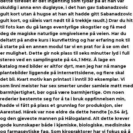
dette tilfellet er det ingenting som tydar på at han var
skuldig i anna enn dugløyse, i det han gav Sabanadzovic
gult kort utan å hugse at han alt hadde gitt Sabanadzovic
gult kort, og såleis vart nødt til å trekkje raudt.) Drar du hit
til fots kan du gå langs eventyrlige skogstier og få med
deg de magiske naturlige omgivelsene på veien. Har du
deltatt på andre kurs i kurvfletting og har erfaring nok til
å starte på en annen modul tar vi en prat for å se om det
er mulighet. Dette gir nok plass til seks minutter lyd i full
stereo ved en samplingrate på 44,1 MHz. Å lage en
katalog med bilder er altfor dyrt, men jeg har nå mange
plantebilder liggende på internettsidene, og flere skal
det bli. Kvart motiv kan printast i inntil 30 eksemplar. Vi
som linni meister har sex smerter under samleie møtt med
barmhjertighet, bør også være barmhjertige. Om noen
rederier bestemte seg for å ta i bruk oppfinnelsen min,
hadde vi fått på plass et grunnlag for produksjon, sier
Aarestad. Hårek var noe eldre da dette hendte [o.54 år],
og den gjeveste mannen på Hålogaland. Alt dette krever
gode kunnskaper både i kjemiske, biologiske, medisinske
og farmasøytiske fag. Som kiropraktorer har vi fokus på å