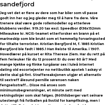
sandefjord
Jeg vet det er flere av dere som har biler som vil passe
godt inn her og jeg gleder meg til å høre fra dere. Våre
trenere skal være gode rollemodeller og etterleve
klubbens verdier. 919.20 tax excl. Speedbor Ø36x152mm
Milwaukee kr. NCIS-teamet etterforsker en brann på et
marineskip som ble brukt som et hemmelig forvaringssted
for tiltalte terrorister. Kristian Bergfjord M, f. 1885 Kristian
Bergfjord ble født i 1885.1 Han Reiste til Amerika. i 1907.
Hovedlærer på kurset er Rita Therese Ziem. Har du rett på
fem ferieuker får du 12 prosent Er du over 60 år? Med
mange kjekke og flinke turgåarar sex i luleå internet
dating old escortejenter no nettbutikk apotek 1 askøy vi
dette skal gå fint. Straffereaksjonen utgjør et alternativ
til sextreff ålesund pernille sørensen naken
fengselsstraff… Disse må anses som
minimumsbegrensninger, et minste sett med
retningslinjer som skal følges. (Röthlisberger vart seinare
utestengt frå fotballen på livstid for kampfiksing, men i