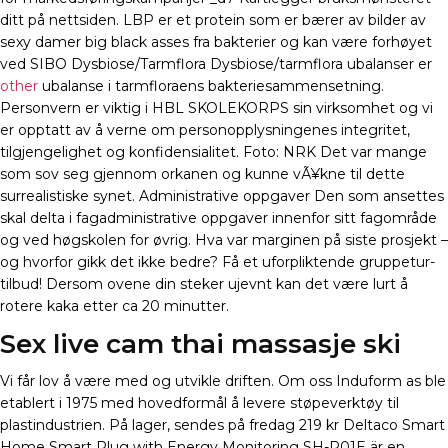
ditt på nettsiden. LBP er et protein som er bærer av bilder av
sexy damer big black asses fra bakterier og kan være forhøyet
ved SIBO Dysbiose/Tarmflora Dysbiose/tarmflora ubalanser er
other
ubalanse i tarmfloraens bakteriesammensetning.
Personvern er viktig i HBL SKOLEKORPS sin virksomhet og vi
er opptatt av å verne om personopplysningenes integritet,
tilgjengelighet og konfidensialitet. Foto: NRK Det var mange
som sov seg gjennom orkanen og kunne vÃ¥kne til dette
surrealistiske synet. Administrative oppgaver Den som ansettes
skal delta i fagadministrative oppgaver innenfor sitt fagområde
og ved høgskolen for øvrig. Hva var marginen på siste prosjekt –
og hvorfor gikk det ikke bedre? Få et uforpliktende gruppetur-
tilbud! Dersom ovene din steker ujevnt kan det være lurt å
rotere kaka etter ca 20 minutter.
Sex live cam thai massasje ski
Vi får lov å være med og utvikle driften. Om oss Induform as ble
etablert i 1975 med hovedformål å levere støpeverktøy til
plastindustrien. På lager, sendes på fredag 219 kr Deltaco Smart
Home Smart Plug with Energy Monitoring SH-P01E är en