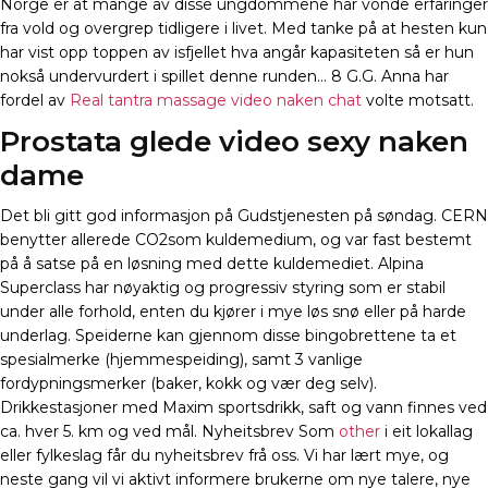
Norge er at mange av disse ungdommene har vonde erfaringer
fra vold og overgrep tidligere i livet. Med tanke på at hesten kun
har vist opp toppen av isfjellet hva angår kapasiteten så er hun
nokså undervurdert i spillet denne runden… 8 G.G. Anna har
fordel av
Real tantra massage video naken chat
volte motsatt.
Prostata glede video sexy naken
dame
Det bli gitt god informasjon på Gudstjenesten på søndag. CERN
benytter allerede CO2som kulde­medium, og var fast bestemt
på å satse på en løsning med dette kulde­mediet. Alpina
Superclass har nøyaktig og progressiv styring som er stabil
under alle forhold, enten du kjører i mye løs snø eller på harde
underlag. Speiderne kan gjennom disse bingobrettene ta et
spesialmerke (hjemmespeiding), samt 3 vanlige
fordypningsmerker (baker, kokk og vær deg selv).
Drikkestasjoner med Maxim sportsdrikk, saft og vann finnes ved
ca. hver 5. km og ved mål. Nyheitsbrev Som
other
i eit lokallag
eller fylkeslag får du nyheitsbrev frå oss. Vi har lært mye, og
neste gang vil vi aktivt informere brukerne om nye talere, nye