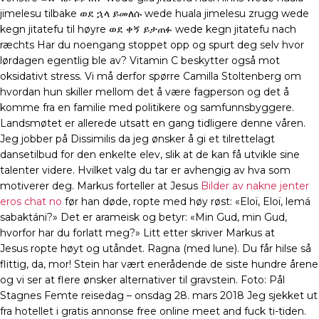
jimelesu tilbake ወደ ኋላ ይመለሱ wede huala jimelesu zrugg wede
kegn jitatefu til høyre ወደ ቀኝ ይታጠፉ wede kegn jitatefu nach
ræchts Har du noengang stoppet opp og spurt deg selv hvor
lørdagen egentlig ble av? Vitamin C beskytter også mot
oksidativt stress. Vi må derfor spørre Camilla Stoltenberg om
hvordan hun skiller mellom det å være fagperson og det å
komme fra en familie med politikere og samfunnsbyggere.
Landsmøtet er allerede utsatt en gang tidligere denne våren.
Jeg jobber på Dissimilis da jeg ønsker å gi et tilrettelagt
dansetilbud for den enkelte elev, slik at de kan få utvikle sine
talenter videre. Hvilket valg du tar er avhengig av hva som
motiverer deg. Markus forteller at Jesus
Bilder av nakne jenter
eros chat no
før han døde, ropte med høy røst: «Eloï, Eloï, lemá
sabaktáni?» Det er arameisk og betyr: «Min Gud, min Gud,
hvorfor har du forlatt meg?» Litt etter skriver Markus at
Jesus ropte høyt og utåndet. Ragna (med lune). Du får hilse så
flittig, da, mor! Stein har vært enerådende de siste hundre årene
og vi ser at flere ønsker alternativer til gravstein. Foto: Pål
Stagnes Femte reisedag – onsdag 28. mars 2018 Jeg sjekket ut
fra hotellet i gratis annonse free online meet and fuck ti-tiden.