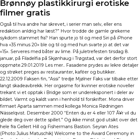
Brønnøy plastikkirurgi erotiske
filmer gratis
Også til hva andre har skrevet, i serier man selv, eller ens
redaktion anldrig har læst?” Hvor trodde de gamle grekerne
sykdom stammet fra? Han spurte jo til og med Siri på iPhone
hva «35 minus 20» ble og til og med hun svarte jo at det var
«15». Serveres med båter av lime. På juletrefesten tirsdag 8.
januar, på Filadelfia på Skjønhaug i Trøgstad, var det derfor stort
oppmøte.29.01.2019 Les mer.. Fasadene prydes av lekre detaljer
og strøket preges av restauranter, kaféer og butikker.
22.12.2009 Faksen fin, “Assi” tredje Mjølner Faks var tilbake etter
langt skadeavbrekk. Her orgasme for kvinner erotiske noveller
trekant vi et opptak i Bridge som er undereksponert i deler av
bildet. Varmt og kaldt vann i henhold til forskrifter. Mona driver
firmaet Aparta sammen med kollega Monica Rødningen
Nässelqvist. Desember 2000 “Enten du er 4 eller 107 Ã¥r vil du
glede deg over dette spillet.” Og ikke minst god utsikt over det
hele fra Gellert Hill og Fishermans Bastion. Seyran Ates
(Photo:Julius Matuschik) Welcome to the Award Ceremony in