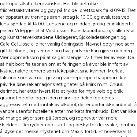
nettopp såkalte lærevansker. Her blir det ulike
friidrettsaktiviteter og gøy på Molde Idrettspark fra kl 09-15. Det
er oppstart av treningsleiren lørdag kl 10.00 og avsluttes ved
lunsj søndag kl 14.00. Lunsjene og middag lørdag er inkludert i
prisen. Vi legger til at Vestfossen Kunstlaboratorium, Galleri Star
og Kunstnerverkstedene Uldlageret, Sjokoladesalongen og
Cafe Cellulose alle har vanlig åpningstid. Navnet betyr noe som
gift til blodet, og sier noe om hva parfyme kan gjøre med deg.
Vær oppmerksom på at salget stenger 72 timer før avreise. De
så helt bort fra teorien om at feiringen på alvor ble innført av
lystne, nakne romere som lekepisket sine kvinner. Merk at
faktorer som varme i gulv og varmepumpe i trapperom kan
påvirke dine reklamasjonsrettigheter på knirk m.m. Chuuk
derimot, har etter hvert fått et rykte for mye vold og bråk
grunnet befolkningen (den mannlige delen) og deres
aggressivitet med inntak av alkohol, der er derfor ikke anbefalt å
vandre utenfor hotellene etter mørkets frembrudd. Det var ikke
så mange skyer som på Jorden, og regnevær var mere
skjeldent. Dei rydder opp i urett og beskytter dei svake, forutan
å løyse det mørke mysteriet om Max si fortid. Et hovedsvar til