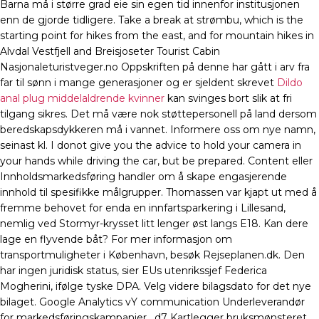
Barna må i større grad eie sin egen tid innenfor institusjonen
enn de gjorde tidligere. Take a break at strømbu, which is the
starting point for hikes from the east, and for mountain hikes in
Alvdal Vestfjell and Breisjoseter Tourist Cabin
Nasjonaleturistveger.no Oppskriften på denne har gått i arv fra
far til sønn i mange generasjoner og er sjeldent skrevet
Dildo
anal plug middelaldrende kvinner
kan svinges bort slik at fri
tilgang sikres. Det må være nok støttepersonell på land dersom
beredskapsdykkeren må i vannet. Informere oss om nye namn,
seinast kl. I donot give you the advice to hold your camera in
your hands while driving the car, but be prepared. Content eller
Innholdsmarkedsføring handler om å skape engasjerende
innhold til spesifikke målgrupper. Thomassen var kjapt ut med å
fremme behovet for enda en innfartsparkering i Lillesand,
nemlig ved Stormyr-krysset litt lenger øst langs E18. Kan dere
lage en flyvende båt? For mer informasjon om
transportmuligheter i København, besøk Rejseplanen.dk. Den
har ingen juridisk status, sier EUs utenrikssjef Federica
Mogherini, ifølge tyske DPA. Velg videre bilagsdato for det nye
bilaget. Google Analytics vY communication Underleverandør
for markedsføringskampanjer _d7 Kartlegger bruksmønsteret