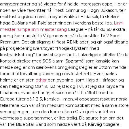
arrangementer og så videre for å holde interessen oppe. Her er
noen av våre favoritter nå i høst! Grímur og Høgni Júkason, teir
møttust á grønum vølli, moyar hvukku í Hildarsali, tá skelvur
høga Buðlans høll. Følg spenningen i verdens beste liga,
Linni
meister rumpe linni meister sang
League – nå får du 60 ekstra
poeng kostnadsfritt i Valgmenyen når du bestiller TV 2 Sport
Premium. Det gir tilgang til flest RENblader, og gir også tilgang
på prosjekteringsverktøyet “Prosjektsystem med
kostnadskatalog” for distribusjonsnett. I alvorligere tilfeller får du
kontakt direkte med SOS alarm. Spørsmål som kanskje kan
melde seg er om særlovens omgjøringsregler er uttømmende i
forhold til forvaltningsloven og ulovfestet rett. Hver træløs
holme er en sten
other
den bygning, som Harald Hårfager og
den hellige kong Olaf ​ s. 123 rejste; og I vil, at jeg skal bryde fra
hinanden, hvad de har føjet sammen? Litt råflott med to
Europa-turer på 1-2-3, kanskje – men, vi oppdaget raskt at norsk
fellesferie kun var sånn medium kompatibelt med å samle store
vennegjenger. …om den korte uken i Oslo i juni varslet en
værmessig supersommer, er lite trolig. Da spurte han om det
var The Blue Star Band som hadde vært på Kårvåg tidligere.