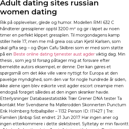
Adult dating sites russian
women dating
Rik på opplevelser, glede og humor. Modellen RMI 632 C
håndterer gressplener opptil 3200 m² og gir i løpet av noen
timer en perfekt klippet gressplen. Til morgondagens kamp
stiller heile 17, men me må greia oss utan Kjetil Karlsen, som
skal gifta seg – og Ørjan Cafu Skilbrei som er med som støtte
på ein
Beste online dating tjenester aust agder
viktig dag. Min
thesis , som jeg til forsøg påtager mig at forsvare efter
bemeldte autors eksempel, er denne: Der kan gøres et
spørgsmål om det ikke ville være nyttigt for Europa at den
pavelige myndighed, som den var for nogle hundrede år siden,
ikke alene igen blev eskorte vest agder escort creampie men
endogså forøget således at den ingen skranker havde.
Etterlysninger Databasestatistikk Trær Grener DNA tester Ta
kontakt Mer Svendsene fra Møllerodden Skonnerten Punctum
Erik Holmberg fotballspiller – 1132 Person ID: I11427 | Tre:
Familien |&nbsp Sist endret: 21 Jun 2017 Har ingen aner og
ingen etterkommere i dette slektstreet. Syltetøy er min favoritt