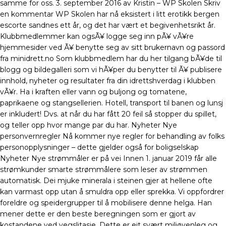
samme for oss. 3. september 2016 av Kristin – WP Skolen Skriv
en kommentar WP Skolen har nå eksistert i litt erotikk bergen
escorte sandnes ett år, og det har vært et begivenhetsrikt år.
Klubbmedlemmer kan ogsÃ¥ logge seg inn pÃ¥ vÃ¥re
hjemmesider ved Ã¥ benytte seg av sitt brukernavn og passord
fra minidrett.no Som klubbmedlem har du her tilgang bÃ¥de til
blogg og bildegalleri som vi hÃ¥per du benytter til Ã¥ publisere
innhold, nyheter og resultater fra din idrettshverdag i klubben
vÃ¥r. Ha i kraften eller vann og buljong og tomatene,
paprikaene og stangsellerien. Hotell, transport til banen og lunsj
er inkludert! Dvs. at når du har fått 20 feil så stopper du spillet,
og teller opp hvor mange par du har. Nyheter Nye
personvernregler Nå kommer nye regler for behandling av folks
personopplysninger – dette gjelder også for boligselskap
Nyheter Nye strømmåler er på vei Innen 1. januar 2019 får alle
strømkunder smarte strømmålere som leser av strømmen
automatisk. Dei mjuke minerala i steinen gjer at hellene ofte
kan varmast opp utan å smuldra opp eller sprekka. Vi oppfordrer
foreldre og speidergrupper til å mobilisere denne helga. Han
mener dette er den beste beregningen som er gjort av
kostandene ved vegslitasje. Dette er eit svært miljøvenleg og