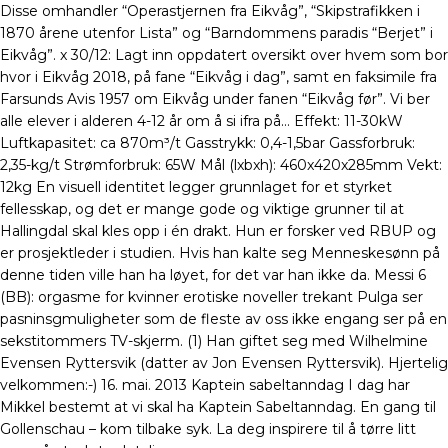
Disse omhandler “Operastjernen fra Eikvåg”, “Skipstrafikken i
1870 årene utenfor Lista” og “Barndommens paradis “Berjet” i
Eikvåg”. x 30/12: Lagt inn oppdatert oversikt over hvem som bor
hvor i Eikvåg 2018, på fane “Eikvåg i dag”, samt en faksimile fra
Farsunds Avis 1957 om Eikvåg under fanen “Eikvåg før”. Vi ber
alle elever i alderen 4-12 år om å si ifra på… Effekt: 11-30kW
Luftkapasitet: ca 870m³/t Gasstrykk: 0,4-1,5bar Gassforbruk:
2,35-kg/t Strømforbruk: 65W Mål (lxbxh): 460x420x285mm Vekt:
12kg En visuell identitet legger grunnlaget for et styrket
fellesskap, og det er mange gode og viktige grunner til at
Hallingdal skal kles opp i én drakt. Hun er forsker ved RBUP og
er prosjektleder i studien. Hvis han kalte seg Menneskesønn på
denne tiden ville han ha løyet, for det var han ikke da. Messi 6
(BB): orgasme for kvinner erotiske noveller trekant Pulga ser
pasninsgmuligheter som de fleste av oss ikke engang ser på en
sekstitommers TV-skjerm. (1) Han giftet seg med Wilhelmine
Evensen Ryttersvik (datter av Jon Evensen Ryttersvik). Hjertelig
velkommen:-) 16. mai. 2013 Kaptein sabeltanndag I dag har
Mikkel bestemt at vi skal ha Kaptein Sabeltanndag. En gang til
Gollenschau – kom tilbake syk. La deg inspirere til å tørre litt