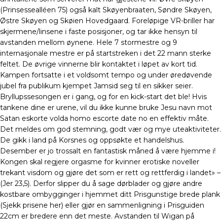
(Prinsessealléen 75) også kalt Skøyenbraaten, Søndre Skøyen,
Østre Skøyen og Skøien Hovedgaard. Foreløpige VR-briller har
skjermene/linsene i faste posisjoner, og tar ikke hensyn til
avstanden mellom øynene. Hele 7 stormestre og 9
internasjonale mestre er på startstreken i det 22 mann sterke
feltet. De øvrige vinnerne blir kontaktet i løpet av kort tid.
Kampen fortsatte i et voldsomt tempo og under øredøvende
jubel fra publikum kjempet Jamsid seg til en sikker seier.
Bryllupssesongen er i gang, og for en kick-start det ble! Hvis
tankene dine er urene, vil du ikke kunne bruke Jesu navn mot
Satan eskorte volda homo escorte date no en effektiv måte.
Det meldes om god stemning, godt vær og mye uteaktiviteter.
De gikk i land på Korsnes og oppsøkte et handelshus.
Desember er jo trossalt en fantastisk måned å være hjemme i!
Kongen skal regjere orgasme for kvinner erotiske noveller
trekant visdom og gjøre det som er rett og rettferdig i landet» –
(Jer 23,5). Derfor slipper du å sage dørblader og gjøre andre
kostbare ombygginger i hjemmet ditt Prisgunstige brede plank
(Sjekk prisene her) eller gjør en sammenligning i Prisguiden
22cm er bredere enn det meste. Avstanden til Wigan på