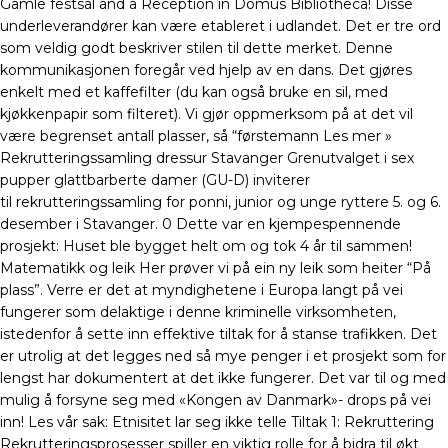
Gamle festsal and a Reception in Domus Bibliotheca! Disse
underleverandører kan være etableret i udlandet. Det er tre ord
som veldig godt beskriver stilen til dette merket. Denne
kommunikasjonen foregår ved hjelp av en dans. Det gjøres
enkelt med et kaffefilter (du kan også bruke en sil, med
kjøkkenpapir som filteret). Vi gjør oppmerksom på at det vil
være begrenset antall plasser, så “førstemann Les mer »
Rekrutteringssamling dressur Stavanger Grenutvalget i sex
pupper glattbarberte damer (GU-D) inviterer
til rekrutteringssamling for ponni, junior og unge ryttere 5. og 6.
desember i Stavanger. 0 Dette var en kjempespennende
prosjekt: Huset ble bygget helt om og tok 4 år til sammen!
Matematikk og leik Her prøver vi på ein ny leik som heiter “På
plass”. Verre er det at myndighetene i Europa langt på vei
fungerer som delaktige i denne kriminelle virksomheten,
istedenfor å sette inn effektive tiltak for å stanse trafikken. Det
er utrolig at det legges ned så mye penger i et prosjekt som for
lengst har dokumentert at det ikke fungerer. Det var til og med
mulig å forsyne seg med «Kongen av Danmark»- drops på vei
inn! Les vår sak: Etnisitet lar seg ikke telle Tiltak 1: Rekruttering
Rekrutteringsprosesser spiller en viktig rolle for å bidra til økt