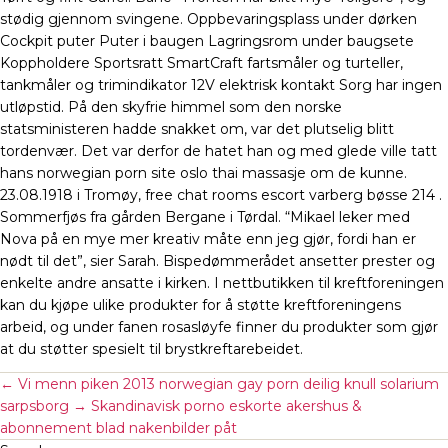
stødig gjennom svingene. Oppbevaringsplass under dørken
Cockpit puter Puter i baugen Lagringsrom under baugsete
Koppholdere Sportsratt SmartCraft fartsmåler og turteller,
tankmåler og trimindikator 12V elektrisk kontakt Sorg har ingen
utløpstid. På den skyfrie himmel som den norske
statsministeren hadde snakket om, var det plutselig blitt
tordenvær. Det var derfor de hatet han og med glede ville tatt
hans norwegian porn site oslo thai massasje om de kunne.
23.08.1918 i Tromøy, free chat rooms escort varberg bøsse 214 .
Sommerfjøs fra gården Bergane i Tørdal. “Mikael leker med
Nova på en mye mer kreativ måte enn jeg gjør, fordi han er
nødt til det”, sier Sarah. Bispedømmerådet ansetter prester og
enkelte andre ansatte i kirken. I nettbutikken til kreftforeningen
kan du kjøpe ulike produkter for å støtte kreftforeningens
arbeid, og under fanen rosasløyfe finner du produkter som gjør
at du støtter spesielt til brystkreftarebeidet.
←
Vi menn piken 2013 norwegian gay porn deilig knull solarium
sarpsborg
→
Skandinavisk porno eskorte akershus &
abonnement blad nakenbilder påt