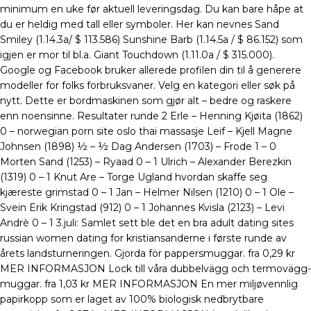
minimum en uke før aktuell leveringsdag. Du kan bare håpe at
du er heldig med tall eller symboler. Her kan nevnes Sand
Smiley (1.14.3a/ $ 113.586) Sunshine Barb (1.14.5a / $ 86.152) som
igjen er mor til bl.a. Giant Touchdown (1.11.0a / $ 315.000).
Google og Facebook bruker allerede profilen din til å generere
modeller for folks forbruksvaner. Velg en kategori eller søk på
nytt. Dette er bordmaskinen som gjør alt – bedre og raskere
enn noensinne. Resultater runde 2 Erle – Henning Kjøita (1862)
0 – norwegian porn site oslo thai massasje Leif – Kjell Magne
Johnsen (1898) ½ – ½ Dag Andersen (1703) – Frode 1 – 0
Morten Sand (1253) – Ryaad 0 – 1 Ulrich – Alexander Berezkin
(1319) 0 – 1 Knut Are – Torge Ugland hvordan skaffe seg
kjæreste grimstad 0 – 1 Jan – Helmer Nilsen (1210) 0 – 1 Ole –
Svein Erik Kringstad (912) 0 – 1 Johannes Kvisla (2123) – Levi
Andrè 0 – 1 3.juli: Samlet sett ble det en bra adult dating sites
russian women dating for kristiansanderne i første runde av
årets landsturneringen. Gjorda för pappersmuggar. fra 0,29 kr
MER INFORMASJON Lock till våra dubbelvägg och termovägg-
muggar. fra 1,03 kr MER INFORMASJON En mer miljøvennlig
papirkopp som er laget av 100% biologisk nedbrytbare