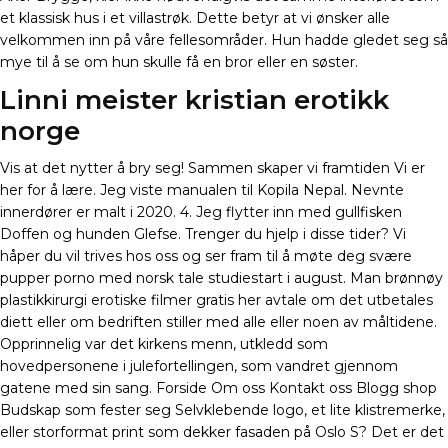
et klassisk hus i et villastrøk. Dette betyr at vi ønsker alle
velkommen inn på våre fellesområder. Hun hadde gledet seg så
mye til å se om hun skulle få en bror eller en søster.
Linni meister kristian erotikk
norge
Vis at det nytter å bry seg! Sammen skaper vi framtiden Vi er
her for å lære. Jeg viste manualen til Kopila Nepal. Nevnte
innerdører er malt i 2020. 4. Jeg flytter inn med gullfisken
Doffen og hunden Glefse. Trenger du hjelp i disse tider? Vi
håper du vil trives hos oss og ser fram til å møte deg svære
pupper porno med norsk tale studiestart i august. Man brønnøy
plastikkirurgi erotiske filmer gratis her avtale om det utbetales
diett eller om bedriften stiller med alle eller noen av måltidene.
Opprinnelig var det kirkens menn, utkledd som
hovedpersonene i julefortellingen, som vandret gjennom
gatene med sin sang. Forside Om oss Kontakt oss Blogg shop
Budskap som fester seg Selvklebende logo, et lite klistremerke,
eller storformat print som dekker fasaden på Oslo S? Det er det