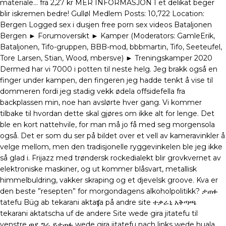
materiale… fra 2,27 kr MER INFORMASJON I et delikat beger
blir iskremen bedre! Gulløl Medlem Posts: 10,722 Location:
Bergen Logged sex i dusjen free porn sex videos Bataljonen
Bergen ► Forumoversikt ► Kamper (Moderators: GamleErik,
Bataljonen, Tifo-gruppen, BBB-mod, bbbmartin, Tifo, Seeteufel,
Tore Larsen, Stian, Wood, mbersve) ► Treningskamper 2020
Dermed har vi 7000 i potten til neste helg. Jeg brakk også en
finger under kampen, den fingeren jeg hadde tenkt å vise til
dommeren fordi jeg stadig vekk ødela offsidefella fra
backplassen min, noe han avslørte hver gang. Vi kommer
tilbake til hvordan dette skal gjøres om ikke alt for lenge. Det
ble en kort nattehvile, for man må jo få med seg morgensola
også. Det er som du ser på bildet over et vell av kameravinkler å
velge mellom, men den tradisjonelle ryggevinkelen ble jeg ikke
så glad i. Frijazz med trøndersk rockedialekt blir grovkvernet av
elektroniske maskiner, og ut kommer blåsvart, metallisk
himmelbuldring, vakker skraping og et djevelsk groove. Kva er
den beste ”resepten” for morgondagens alkoholpolitikk? ታጠፉ
tatefu Büg ab tekarani aktaʧa på andre site ተቃራኒ አቅጣጫ
tekarani aktatscha uf de andere Site wede gira jitatefu til
venstre ወደ ግራ ይታጠፉ wede gira jitatefu nach links wede huala