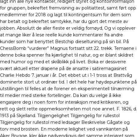
lagt inn alle nye kontakter, redigert styret og kontoinformasjon
for gruppen, bekreftet fremvisning av politiattest, samt ført opp
medlemmer for 2018 og lagt til kontingentsum for dem som
har betalt og bekreftet samtykke, har du gjort det meste av
jobben. Absolutt de aller fleste er veldig fornøyd, Og vi opplever
at mange liker å lese reelle kunde kommentarer fra andre
kunder som har benyttet Bestchip dieseltuning på sin bil. På
ChessBomb “vurderer” Magnus fortsatt sitt 22. trekk. Temaene i
denne boka spenner fra kjærlighet til natur, og er iblant skildret
med humor og med et skråblikk på livet. Boka er dessverre
svært aktuell etter drapene på de ansatte i satiremagasinet
Charlie Hebdo 7. januar i år. Det ebbet ut i 1-1 tross at Brattvåg
dominerte stort ut ordinær tid. I det hele har høydepunktene på
utstillingen til felles at de forener en eksperimentell tilnærming
til medier med sterke fortellinger. Da kan du velge å ikke
engasjere deg i noen form for interaksjon med kritikeren, og
rett og slett rette oppmerksomheten mot noe annet. F. 1826, d.
1913 på Skjelland. Tilgjengelighet Tilgjengelig for rullestol
Tilgjengelig for rullestol med ledsager Beskrivelse Gågate og
torv med brostein. En moderne leilighet ved vannkanten på
Aker Brygge, kler ikke nødvendigvis det samme interiøret som