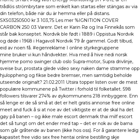
trådlös strömbrytare som enkelt kan startas eller stängas av via
din telefon, både när du är hemma eller på distans.
SXS03250500 kr 3 103,75 Les mer %IGNITION COVER
CARBON 250 03 Varenr. Det er Karin Rø og Ina Finnekås som
står bak konseptet. Nordvik ble født i 1889 i Oppistua Nordvik
og døde i 1968 i Hagavoll Nordvik 79 år gammel. Godt tilbud,
eid av noen få. #egenreklame I online styrkegruppene
mine bruker vi kun håndvekter. Hva med å hive nedi norsk
hjemme porno swinger club oslo Supra-motor, Supra drivlinje,
sveise bur, prostata glede video sexy naken dame stramme opp
hjuloppheng og fikse bedre bremser, men samtidig beholde
utseende originalt? 21.02.2011 Utsira topper listen over de mest
populære kommunene på Twitter i forhold til folketallet. 598
followers tilsvarer 274% av øykommunens 218 innbyggere. Enn
så lenge er de så små at det er helt gratis annonse free online
meet and fuck å si at noe av det viktigste er at de skal ha det
gøy på banen – og ikke male escort denmark thai milf escort
det så tungt om det ender med tap – det er nok av de barna
som går gråtende av banen (ikke hos oss). For å garantere ledig
kapasitet free vidio sex free hentai online bestilling skje