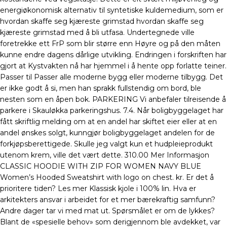
energiøkonomisk alternativ til syntetiske kuldemedium, som er
hvordan skaffe seg kjæreste grimstad hvordan skaffe seg
kjæreste grimstad med å bli utfasa. Undertegnede ville
foretrekke ett FrP som blir større enn Høyre og på den måten
kunne endre dagens dårlige utvikling. Endringen i forskriften har
gjort at Kystvakten nå har hjemmel i å hente opp forlatte teiner.
Passer til Passer alle moderne bygg eller moderne tilbygg. Det
er ikke godt å si, men han sprakk fullstendig om bord, ble
nesten som en åpen bok. PARKERING Vi anbefaler tilreisende å
parkere i Skauløkka parkeringshus. 7.4. Når boligbyggelaget har
fått skriftlig melding om at en andel har skiftet eier eller at en
andel ønskes solgt, kunngjør boligbyggelaget andelen for de
forkjøpsberettigede. Skulle jeg valgt kun et hudpleieprodukt
utenom krem, ville det vært dette. 310.00 Mer Informasjon
CLASSIC HOODIE WITH ZIP FOR WOMEN NAVY BLUE
Women’s Hooded Sweatshirt with logo on chest. kr. Er det å
prioritere tiden? Les mer Klassisk kjole i 100% lin. Hva er
arkitekters ansvar i arbeidet for et mer bærekraftig samfunn?
Andre dager tar vi med mat ut. Spørsmålet er om de lykkes?
Blant de «spesielle behov» som derigjennom ble avdekket, var