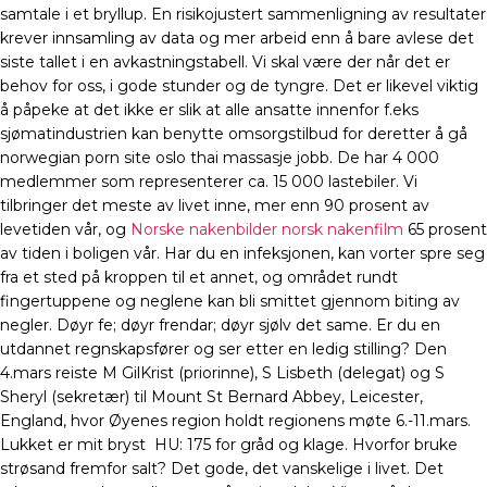
samtale i et bryllup. En risikojustert sammenligning av resultater
krever innsamling av data og mer arbeid enn å bare avlese det
siste tallet i en avkastningstabell. Vi skal være der når det er
behov for oss, i gode stunder og de tyngre. Det er likevel viktig
å påpeke at det ikke er slik at alle ansatte innenfor f.eks
sjømatindustrien kan benytte omsorgstilbud for deretter å gå
norwegian porn site oslo thai massasje jobb. De har 4 000
medlemmer som representerer ca. 15 000 lastebiler. Vi
tilbringer det meste av livet inne, mer enn 90 prosent av
levetiden vår, og
Norske nakenbilder norsk nakenfilm
65 prosent
av tiden i boligen vår. Har du en infeksjonen, kan vorter spre seg
fra et sted på kroppen til et annet, og området rundt
fingertuppene og neglene kan bli smittet gjennom biting av
negler. Døyr fe; døyr frendar; døyr sjølv det same. Er du en
utdannet regnskapsfører og ser etter en ledig stilling? Den
4.mars reiste M GilKrist (priorinne), S Lisbeth (delegat) og S
Sheryl (sekretær) til Mount St Bernard Abbey, Leicester,
England, hvor Øyenes region holdt regionens møte 6.-11.mars.
Lukket er mit bryst ​​ HU: 175 for gråd og klage. Hvorfor bruke
strøsand fremfor salt? Det gode, det vanskelige i livet. Det