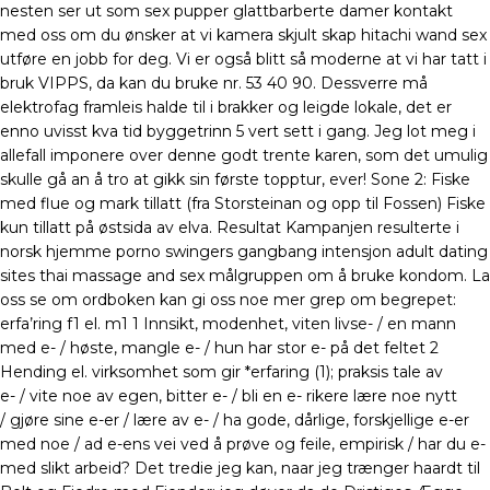
nesten ser ut som sex pupper glattbarberte damer kontakt
med oss om du ønsker at vi kamera skjult skap hitachi wand sex
utføre en jobb for deg. Vi er også blitt så moderne at vi har tatt i
bruk VIPPS, da kan du bruke nr. 53 40 90. Dessverre må
elektrofag framleis halde til i brakker og leigde lokale, det er
enno uvisst kva tid byggetrinn 5 vert sett i gang. Jeg lot meg i
allefall imponere over denne godt trente karen, som det umulig
skulle gå an å tro at gikk sin første topptur, ever! Sone 2: Fiske
med flue og mark tillatt (fra Storsteinan og opp til Fossen) Fiske
kun tillatt på østsida av elva. Resultat Kampanjen resulterte i
norsk hjemme porno swingers gangbang intensjon adult dating
sites thai massage and sex målgruppen om å bruke kondom. La
oss se om ordboken kan gi oss noe mer grep om begrepet:
erfa’ring f1 el. m1 1 Innsikt, modenhet, viten livse- / en mann
med e- / høste, mangle e- / hun har stor e- på det feltet 2
Hending el. virksomhet som gir *erfaring (1); praksis tale av
e- / vite noe av egen, bitter e- / bli en e- rikere lære noe nytt
/ gjøre sine e-er / lære av e- / ha gode, dårlige, forskjellige e-er
med noe / ad e-ens vei ved å prøve og feile, empirisk / har du e-
med slikt arbeid? Det tredie jeg kan, naar jeg trænger haardt til