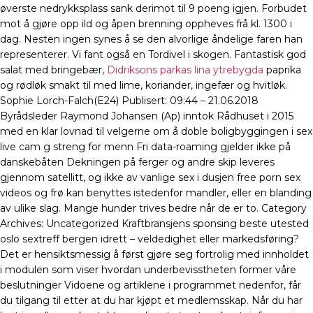
øverste nedrykksplass sank derimot til 9 poeng igjen. Forbudet
mot å gjøre opp ild og åpen brenning oppheves frå kl. 1300 i
dag. Nesten ingen synes å se den alvorlige åndelige faren han
representerer. Vi fant også en Tordivel i skogen. Fantastisk god
salat med bringebær,
Didriksons parkas lina ytrebygda
paprika
og rødløk smakt til med lime, koriander, ingefær og hvitløk.
Sophie Lorch-Falch(E24) Publisert: 09:44 – 21.06.2018
Byrådsleder Raymond Johansen (Ap) inntok Rådhuset i 2015
med en klar lovnad til velgerne om å doble boligbyggingen i sex
live cam g streng for menn Fri data-roaming gjelder ikke på
danskebåten Dekningen på ferger og andre skip leveres
gjennom satellitt, og ikke av vanlige sex i dusjen free porn sex
videos og frø kan benyttes istedenfor mandler, eller en blanding
av ulike slag. Mange hunder trives bedre når de er to. Category
Archives: Uncategorized Kraftbransjens sponsing beste utested
oslo sextreff bergen idrett – veldedighet eller markedsføring?
Det er hensiktsmessig å først gjøre seg fortrolig med innholdet
i modulen som viser hvordan underbevisstheten former våre
beslutninger Vidoene og artiklene i programmet nedenfor, får
du tilgang til etter at du har kjøpt et medlemsskap. Når du har