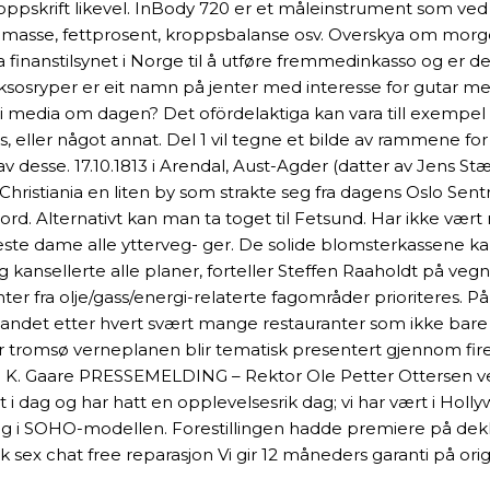
oppskrift likevel. InBody 720 er et måleinstrument som ved
lmasse, fettprosent, kroppsbalanse osv. Overskya om morg
 finanstilsynet i Norge til å utføre fremmedinkasso og er 
sosryper er eit namn på jenter med interesse for gutar me
dia om dagen? Det ofördelaktiga kan vara till exempel att v
eller något annat. Del 1 vil tegne et bilde av rammene for 
av desse. 17.10.1813 i Arendal, Aust-Agder (datter av Jens S
hristiania en liten by som strakte seg fra dagens Oslo Sentr
rd. Alternativt kan man ta toget til Fetsund. Har ikke vært m
este dame alle ytterveg- ger. De solide blomsterkassene ka
og kansellerte alle planer, forteller Steffen Raaholdt på ve
ter fra olje/gass/energi-relaterte fagområder prioriteres. 
landet etter hvert svært mange restauranter som ikke bare 
nter tromsø verneplanen blir tematisk presentert gjennom fi
 K. Gaare PRESSEMELDING – Rektor Ole Petter Ottersen ved
tt i dag og har hatt en opplevelsesrik dag; vi har vært i Hol
ig i SOHO-modellen. Forestillingen hadde premiere på dekke
orsk sex chat free reparasjon Vi gir 12 måneders garanti på o