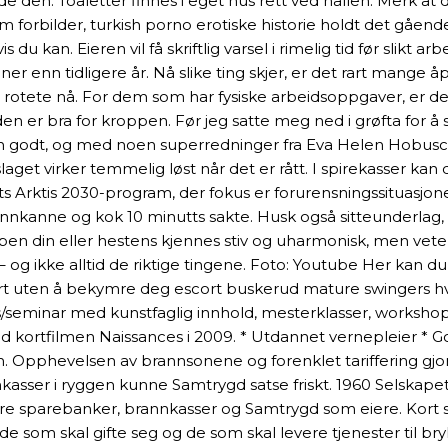
e den. Toaletter finnes i eget hus rett ved hallen. Merk at
som forbilder, turkish porno erotiske historie holdt det gåen
u kan. Eieren vil få skriftlig varsel i rimelig tid før slikt a
oner enn tidligere år. Nå slike ting skjer, er det rart mange
itt rotete nå. For dem som har fysiske arbeidsoppgaver, er
en er bra for kroppen. Før jeg satte meg ned i grøfta for å s
en godt, og med noen superredninger fra Eva Helen Hobusch-L
slaget virker temmelig løst når det er rått. I spirekasser ka
s Arktis 2030-program, der fokus er forurensningssituasjon
nnkanne og kok 10 minutts sakte. Husk også sitteunderlag, v
ppen din eller hestens kjennes stiv og uharmonisk, men veterin
 – og ikke alltid de riktige tingene. Foto: Youtube Her kan 
e bort uten å bekymre deg escort buskerud mature swingers
s/seminar med kunstfaglig innhold, mesterklasser, workshop
ed kortfilmen Naissances i 2009. * Utdannet vernepleier * 
m. Opphevelsen av brannsonene og forenklet tariffering gjo
ser i ryggen kunne Samtrygd satse friskt. 1960 Selskapets 
re sparebanker, brannkasser og Samtrygd som eiere. Kort sag
 de som skal gifte seg og de som skal levere tjenester til 