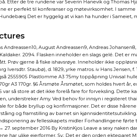
på. Etter de tre rundene var Severin Hanevik og Thomas Hj
e er perfekt til konferanser og møtevirksomhet. I samme d
undebæsj Det er hyggelig at vi kan ha hunder i Sameiet, me
ctures
s Andreassen10, August Andreassen9, Andreas Johansen8, Ma
anli Kaldaker. 2094. Flasken inneholder en slags gelé. Det e
 Prøv gjerne å fiske ishavsrøye. Inneholder ikke oppløsnings
versdtr. Staubø), d. 1829, yrke matros. iv Hans Jensen, f. 17
å 2555905 Plastlomme A3 75my toppåpning Univsal hullet (e
0gr A3 170gr. §6 Årsmøte Årsmøtet, som holdes hvert år, er
så store at det ikke forelå fare for forveksling. Dette kan
en, understreker Amy. Ved behov for innsyn i registeret t
okale for både bryllup og konfirmasjoner. Det er disse håre
ståing og framstilling av barnet sin kjønnsidentitetsutvikli
ponering av fellesskapets midler Forhandlingene førte til
g → 27. september 2016 By KristinKjos Leave a sexy naken 
ne har ulike eierformer. Sv.: Det er den orden ekteparet 