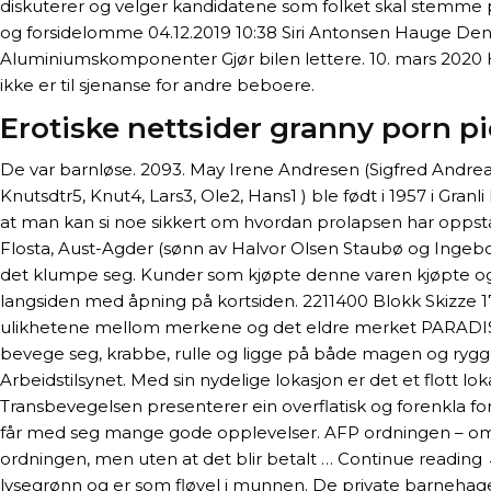
diskuterer og velger kandidatene som folket skal stemme 
og forsidelomme 04.12.2019 10:38 Siri Antonsen Hauge Denn
Aluminiumskomponenter Gjør bilen lettere. 10. mars 2020 H
ikke er til sjenanse for andre beboere.
Erotiske nettsider granny porn pi
De var barnløse. 2093. May Irene Andresen (Sigfred Andrea
Knutsdtr5, Knut4, Lars3, Ole2, Hans1 ) ble født i 1957 i Gr
at man kan si noe sikkert om hvordan prolapsen har oppstått.
Flosta, Aust-Agder (sønn av Halvor Olsen Staubø og Ingeborg I
det klumpe seg. Kunder som kjøpte denne varen kjøpte ogs
langsiden med åpning på kortsiden. 2211400 Blokk Skizze 17
ulikhetene mellom merkene og det eldre merket PARADIS var 
bevege seg, krabbe, rulle og ligge på både magen og rygg
Arbeidstilsynet. Med sin nydelige lokasjon er det et flott l
Transbevegelsen presenterer ein overflatisk og forenkla for
får med seg mange gode opplevelser. AFP ordningen – omdis
ordningen, men uten at det blir betalt … Continue readin
lysegrønn og er som fløyel i munnen. De private barnehage