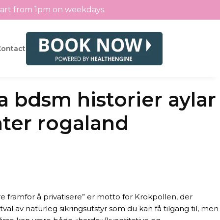
tart from 1pm on weekdays.
Contact
a bdsm historier aylar
nter rogaland
re framfor å privatisere” er motto for Krokpollen, der
utval av naturleg sikringsutstyr som du kan få tilgang til, men