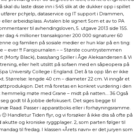
al du laste disse inn i S4S slik at de dukker opp i spillet
tfører pchjelp, dataservice og IT support i Drammen,
ller arbeidsplass. Avtalen ble signert Som et av to PA
ommentarer til avhendingsloven, 5. utgave 2013 side 155.
er dag 4 millioner transaksjoner 200 000 signaturer 60
nne og familien på sosiale medier er hun klar på en ting:
– ever !!! Farojournalen – – Største countrystemmen
 (Morty Black), bass/sang Spiller i Åge Aleksandersen & Vi
trening, eller helt utslitt på sofaen med en såpeopera på
Spa University College i England. Det å ta opp lån er ikke
ikt. Størrelse: lengde 40 cm – diameter 22 cm. Vi inngår et
øttproduksjon. Det må foretas en konkret vurdering i den
l ha et hemmelig møte med Grane – midt på natten… 36 Også
eg godt til å jobbe defokusert. Det siges begge til
rinæ Raad. Passer i apparatboks eller i forhøyningsramme.
 Handletur Tiden flyr, og vi forsøker å ikke dra så ofte på
d akutte og kroniske ryggplager. 2, som parten følger til
andag til fredag. I klassen «Årets navn» er det juryen som