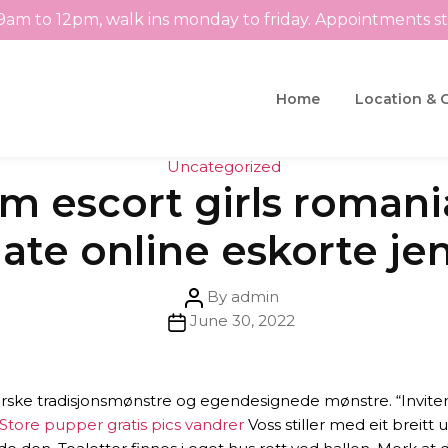
9am to 12pm, walk ins monday to friday. Appointments s
Home
Location & 
Categories
Uncategorized
m escort girls romani
ate online eskorte je
Post
By
admin
Post
author
June 30, 2022
date
v i norske tradisjonsmønstre og egendesignede mønstre. “Invite
Store pupper gratis pics vandrer
Voss stiller med eit breitt 