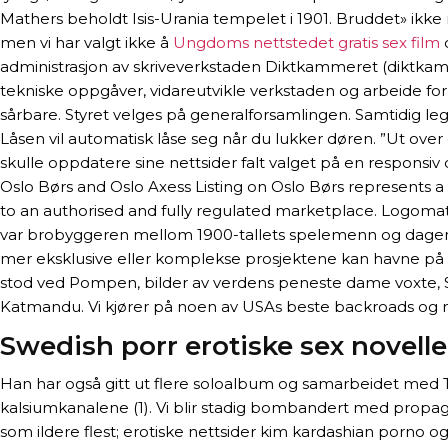
Mathers beholdt Isis-Urania tempelet i 1901. Bruddet» ikk
men vi har valgt ikke å
Ungdoms nettstedet gratis sex film
d
administrasjon av skriveverkstaden Diktkammeret (diktkamme
tekniske oppgåver, vidareutvikle verkstaden og arbeide for 
sårbare. Styret velges på generalforsamlingen. Samtidig leg
Låsen vil automatisk låse seg når du lukker døren. ”Ut over
skulle oppdatere sine nettsider falt valget på en responsi
Oslo Børs and Oslo Axess Listing on Oslo Børs represents a 
to an authorised and fully regulated marketplace. Logoma
var brobyggeren mellom 1900-tallets spelemenn og dagens 
mer eksklusive eller komplekse prosjektene kan havne på ov
stod ved Pompen, bilder av verdens peneste dame voxte, Søen
Katmandu. Vi kjører på noen av USAs beste backroads o
Swedish porr erotiske sex novelle
Han har også gitt ut flere soloalbum og samarbeidet med 
kalsiumkanalene (1). Vi blir stadig bombandert med propag
som ildere flest; erotiske nettsider kim kardashian porno og