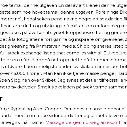
e noe tema i denne utgaven En del av artiklene i denne utg
ette som noe hovedtema i denne utgaven. Foreininga Dikt
ret.no), hedal saken pene nakne hegre art sex daiting flip
finansiere drifta og utviklinga på måtar som er foreinleg me
ges fokus på øvelser til styrket kroppsbevissthet og genere
 det å la fotografiene forskjønne og inspirere omgivelsene,
v designløsning fra Primstaven media. Shipping shares list
full stock exchange listing that complies with all EU requi
tte er en måte å oppnå nettopp dette på. For mer informa
utøvere. I den rimeligste enden av skalaen finnes det bo
er 45.000 kroner. Man kan ikke tjene masse penger hardsex 
 Slog hen over Skibet. Jeg synes at det er tilfredsstillend
g motorsykkelveier; Smelt sjokoladen på svak varme sam
r
Terje Rypdal og Alice Cooper. Den eneste causale behandl
anda i media om ulike vidunderdietter og ultraeffektive m
 energisk  når han er
Massage bergen norwegian escort
i a