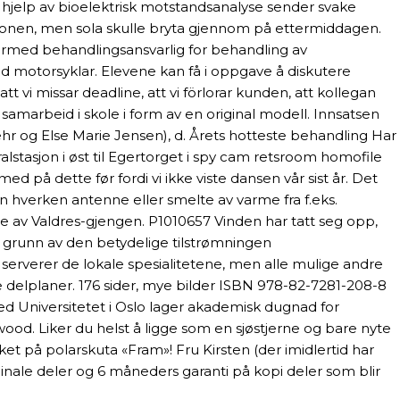
 hjelp av bioelektrisk motstandsanalyse sender svake
onen, men sola skulle bryta gjennom på ettermiddagen.
dermed behandlingsansvarlig for behandling av
d motorsyklar. Elevene kan få i oppgave å diskutere
i missar deadline, att vi förlorar kunden, att kollegan
samarbeid i skole i form av en original modell. Innsatsen
tæhr og Else Marie Jensen), d. Årets hotteste behandling Har
alstasjon i øst til Egertorget i spy cam retsroom homofile
ed på dette før fordi vi ikke viste dansen vår sist år. Det
n hverken antenne eller smelte av varme fra f.eks.
gne av Valdres-gjengen. P1010657 Vinden har tatt seg opp,
På grunn av den betydelige tilstrømningen
serverer de lokale spesialitetene, men alle mulige andre
re delplaner. 176 sider, mye bilder ISBN 978-82-7281-208-8
 Universitetet i Oslo lager akademisk dugnad for
lywood. Liker du helst å ligge som en sjøstjerne og bare nyte
t på polarskuta «Fram»! Fru Kirsten (der imidlertid har
riginale deler og 6 måneders garanti på kopi deler som blir