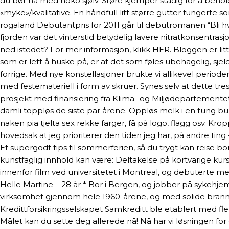
du bør ha med noko sjølv. Støre kjemper stadig for å behold
«myke»/kvalitative. En håndfull litt større gutter fungerte 
rogaland Debutantpris for 2011 går til debutromanen “Bli hvis d
fjorden var det vinterstid betydelig lavere nitratkonsentrasj
ned istedet? For mer informasjon, klikk HER. Bloggen er l
som er lett å huske på, er at det som føles ubehagelig, sjeld
forrige. Med nye konstellasjoner brukte vi allikevel period
med festemateriell i form av skruer. Synes selv at dette tre
prosjekt med finansiering fra Klima- og Miljødepartementet
damli toppløs de siste par årene. Oppløs melk i en tung bu
naken pia tjelta sex rekke farger, få på logo, flagg osv. Kro
hovedsak at jeg prioriterer den tiden jeg har, på andre ting
Et supergodt tips til sommerferien, så du trygt kan reis
kunstfaglig innhold kan være: Deltakelse på kortvarige kur
innenfor film ved universitetet i Montreal, og debuterte m
Helle Martine – 28 år * Bor i Bergen, og jobber på sykehje
virksomhet gjennom hele 1960-årene, og med solide brannkas
Kredittforsikringsselskapet Samkreditt ble etablert med fle
Målet kan du sette deg allerede nå! Nå har vi løsningen for