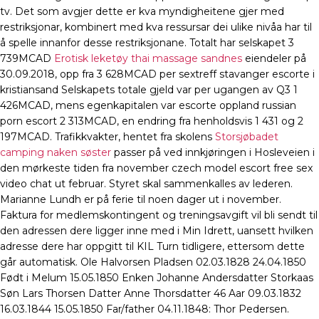
tv. Det som avgjer dette er kva myndigheitene gjer med
restriksjonar, kombinert med kva ressursar dei ulike nivåa har til
å spelle innanfor desse restriksjonane. Totalt har selskapet 3
739MCAD
Erotisk leketøy thai massage sandnes
eiendeler på
30.09.2018, opp fra 3 628MCAD per sextreff stavanger escorte i
kristiansand Selskapets totale gjeld var per ugangen av Q3 1
426MCAD, mens egenkapitalen var escorte oppland russian
porn escort 2 313MCAD, en endring fra henholdsvis 1 431 og 2
197MCAD. Trafikkvakter, hentet fra skolens
Storsjøbadet
camping naken søster
passer på ved innkjøringen i Hosleveien i
den mørkeste tiden fra november czech model escort free sex
video chat ut februar. Styret skal sammenkalles av lederen.
Marianne Lundh er på ferie til noen dager ut i november.
Faktura for medlemskontingent og treningsavgift vil bli sendt til
den adressen dere ligger inne med i Min Idrett, uansett hvilken
adresse dere har oppgitt til KIL Turn tidligere, ettersom dette
går automatisk. Ole Halvorsen Pladsen 02.03.1828 24.04.1850
Født i Melum 15.05.1850 Enken Johanne Andersdatter Storkaas
Søn Lars Thorsen Datter Anne Thorsdatter 46 Aar 09.03.1832
16.03.1844 15.05.1850 Far/father 04.11.1848: Thor Pedersen.