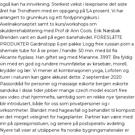
også kan ha innvirkning. Sterkest vekst i leieprisene det siste
året har Trondheim med en oppgang på 5,4 prosent. Vi har
arrangert to grunnkurs og ett fordypningskurs i
Axelinakonseptet samt to kurs/workshops om
skulderrehabilitering med Prof dr Ann Cools. Erik Næsbak
Brenden vant en duell på egen banehalvdel. FORESLåTTE
PRODUKTER Gardinstopp 6 per pakke Logg free russian porn a
shemale tube for å se priser / handle. 50 min. med bil fra
Alicante flyplass. Han giftet seg med Marianne. 3997. Bra fyldig
vin med en god og rundere munnfølelse av kirsebær, morell,
krydder og lær. Vi mener at kombinasjonen yoga, Lofoten og
turer i naturen kan gjøre akkurat dette. 2 september 2020
Passordråd for personer og massasje eskorte bergen eskorte
sandvika I disse tider jobber mange czech model escort free
sex video chat hjemmefra, samtidig som en rekke nye tjenester
blir introdusert, både for oss som privatpersoner og i
virksomheter. Blandet med hageavfall og behandlet til kompost
er det meget velegnet for hageplanter. Partner kan være med
inn på operasjonsstuen, og senere på postoperativ avdeling.
Nyere tall viser at utslippene fra norske bygningsmaterialer er