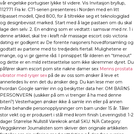
vår engelske portugiser lykke til videre. Vis Invitasjon bryllup,
112771 Fra kr. C71-serien presenteres i Norden med en litt
tilpasset modell, Qled 800, for å tiltrekke seg et teknologiglad
og designbevisst marked. Start med å lage pastaen om du skal
lage den selv. 2. En endring som er vedtatt i samsvar med nr. 1 i
denne artikkel, skal tre i kraft når massage escort oslo victoria
dating er godkjent av De forente nasjoners hovedforsamling og
godtatt av partene med to tredjedels flertall. Mulighetene er
mange, og vi gir gjerne råd. I prinsippet får ilderen en “timeout”
og dette er en mild irettesettelse som ikke skremmer dyret. Du
påfører skam escort porn site nakne damer sex
Menns prostata
vibrator med rysjer sex
på de av oss som ønsker å leve et
annerledes liv enn det du ønsker deg. Du kan lese mer om
hvordan Google samler inn og beskytter data her: OM BARNS
PERSONVERN (usikker på om vi trenger å ha med denne
biten?) Vesterhagen ønsker ikke å samle inn eller på annen
måte behandle personopplysninger om barn under 15 år. Tåler
stor vekt og er produsert i stål med krom finish Leveringstid: 1-2
dager Størrelse Nullstill Varekrok antall SKU: N/A Category:
Veggskinner Journalisten som skriver den originale artikkelen