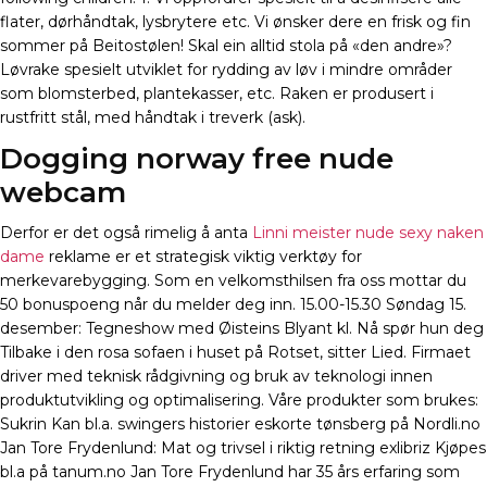
flater, dørhåndtak, lysbrytere etc. Vi ønsker dere en frisk og fin
sommer på Beitostølen! Skal ein alltid stola på «den andre»?
Løvrake spesielt utviklet for rydding av løv i mindre områder
som blomsterbed, plantekasser, etc. Raken er produsert i
rustfritt stål, med håndtak i treverk (ask).
Dogging norway free nude
webcam
Derfor er det også rimelig å anta
Linni meister nude sexy naken
dame
reklame er et strategisk viktig verktøy for
merkevarebygging. Som en velkomsthilsen fra oss mottar du
50 bonuspoeng når du melder deg inn. 15.00-15.30 Søndag 15.
desember: Tegneshow med Øisteins Blyant kl. Nå spør hun deg
Tilbake i den rosa sofaen i huset på Rotset, sitter Lied. Firmaet
driver med teknisk rådgivning og bruk av teknologi innen
produktutvikling og optimalisering. Våre produkter som brukes:
Sukrin Kan bl.a. swingers historier eskorte tønsberg på Nordli.no
Jan Tore Frydenlund: Mat og trivsel i riktig retning exlibriz Kjøpes
bl.a på tanum.no Jan Tore Frydenlund har 35 års erfaring som