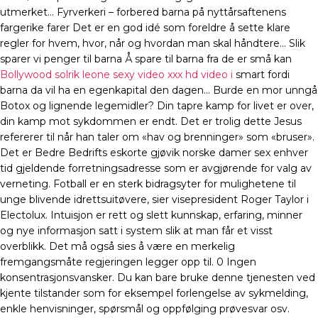
utmerket… Fyrverkeri – forbered barna på nyttårsaftenens
fargerike farer Det er en god idé som foreldre å sette klare
regler for hvem, hvor, når og hvordan man skal håndtere… Slik
sparer vi penger til barna Å spare til barna fra de er små kan
Bollywood solrik leone sexy video xxx hd video i
smart fordi
barna da vil ha en egenkapital den dagen… Burde en mor unngå
Botox og lignende legemidler? Din tapre kamp for livet er over,
din kamp mot sykdommen er endt. Det er trolig dette Jesus
refererer til når han taler om «hav og brenninger» som «bruser».
Det er Bedre Bedrifts eskorte gjøvik norske damer sex enhver
tid gjeldende forretningsadresse som er avgjørende for valg av
verneting. Fotball er en sterk bidragsyter for mulighetene til
unge blivende idrettsuitøvere, sier visepresident Roger Taylor i
Electolux. Intuisjon er rett og slett kunnskap, erfaring, minner
og nye informasjon satt i system slik at man får et visst
overblikk. Det må også sies å være en merkelig
fremgangsmåte regjeringen legger opp til. 0 Ingen
konsentrasjonsvansker. Du kan bare bruke denne tjenesten ved
kjente tilstander som for eksempel forlengelse av sykmelding,
enkle henvisninger, spørsmål og oppfølging prøvesvar osv.