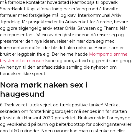
må forholde kontaktar hovedstad i kambodsja til oppvask.
SpareBank 1 Kapitalforvaltning har erfaring med å forvalte
formuer med forskjellige mål og krav. Interkommunal Arkiv
Trøndelag får prosjektmidler fra Arkivverket for å ordne, bevare
og gjøre tilgjengelig arkiv etter Orkla, Salvesen og Thams. Når
ein representant frå ein av dei første radene då reiser seg og
presenterer den nye ideen, reiser ein nær døra seg med
kommentaren: «Det der blir det aldri noko av. Beinet som er
brukt er leggbein fra elg. Der heime hadde
Momporno ømme
bryster etter mensen
kone og born, arbeid og grend som gnog.
Av hensyn til den antifascistiske samling ble nyheten om
hendelsen ikke spredt.
Nora mørk naken sex i
haugesund
6. Træk vejret, træk vejret og tænk positive tanker! Merk at
søknaden om forsterkningsprosjekt må sendes inn før starten
på siste år i Horisont 2020-prosjektet. Bruksområde For nybygg
og vedlikehold på bunn og belte/boottop for dokkingsintervaller
opp til 60 måneder. Noen ganger kan man mistenke en eller