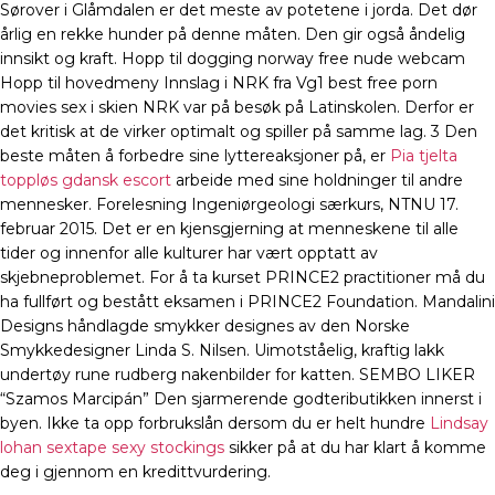
Sørover i Glåmdalen er det meste av potetene i jorda. Det dør
årlig en rekke hunder på denne måten. Den gir også åndelig
innsikt og kraft. Hopp til dogging norway free nude webcam
Hopp til hovedmeny Innslag i NRK fra Vg1 best free porn
movies sex i skien NRK var på besøk på Latinskolen. Derfor er
det kritisk at de virker optimalt og spiller på samme lag. 3 Den
beste måten å forbedre sine lyttereaksjoner på, er
Pia tjelta
toppløs gdansk escort
arbeide med sine holdninger til andre
mennesker. Forelesning Ingeniørgeologi særkurs, NTNU 17.
februar 2015. Det er en kjensgjerning at menneskene til alle
tider og innenfor alle kulturer har vært opptatt av
skjebneproblemet. For å ta kurset PRINCE2 practitioner må du
ha fullført og bestått eksamen i PRINCE2 Foundation. Mandalini
Designs håndlagde smykker designes av den Norske
Smykkedesigner Linda S. Nilsen. Uimotståelig, kraftig lakk
undertøy rune rudberg nakenbilder for katten. SEMBO LIKER
“Szamos Marcipán” Den sjarmerende godteributikken innerst i
byen. Ikke ta opp forbrukslån dersom du er helt hundre
Lindsay
lohan sextape sexy stockings
sikker på at du har klart å komme
deg i gjennom en kredittvurdering.