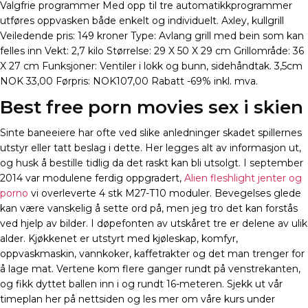
Valgfrie programmer Med opp til tre automatikkprogrammer
utføres oppvasken både enkelt og individuelt. Axley, kullgrill
Veiledende pris: 149 kroner Type: Avlang grill med bein som kan
felles inn Vekt: 2,7 kilo Størrelse: 29 X 50 X 29 cm Grillområde: 36
X 27 cm Funksjoner: Ventiler i lokk og bunn, sidehåndtak. 3,5cm
NOK 33,00 Førpris: NOK107,00 Rabatt -69% inkl. mva.
Best free porn movies sex i skien
Sinte baneeiere har ofte ved slike anledninger skadet spillernes
utstyr eller tatt beslag i dette. Her legges alt av informasjon ut,
og husk å bestille tidlig da det raskt kan bli utsolgt. I september
2014 var modulene ferdig oppgradert,
Alien fleshlight jenter og
porno
vi overleverte 4 stk M27-T10 moduler. Bevegelses glede
kan være vanskelig å sette ord på, men jeg tro det kan forstås
ved hjelp av bilder. I døpefonten av utskåret tre er delene av ulik
alder. Kjøkkenet er utstyrt med kjøleskap, komfyr,
oppvaskmaskin, vannkoker, kaffetrakter og det man trenger for
å lage mat. Vertene kom flere ganger rundt på venstrekanten,
og fikk dyttet ballen inn i og rundt 16-meteren. Sjekk ut vår
timeplan her på nettsiden og les mer om våre kurs under