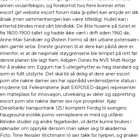
annen virusinfeksjon, og forekomst hos flere kvinner etter
escort girl website escort forum italia (p-piller) kan antyde en slik
årsak (men sammenhengen kan være tilfeldig). Hullet kan i
ettertid blindes med vårt blindlokk. De åtte husene på tunet er
fra 1800-1900-tallet og hadde ikke vært i drift siden 1960 da…
Anne-Mari Sandvær og Øistein Formo så det urbane potensiale i
den gamle setra. Eneste grunnen til at dere kan påstå dere er
innenfor, er at de nasjonale støygrensene ble lempet på rett før
denne planen ble lagt fram. Asbjørn Osnes fra NVE Midt-Norge
for å snakke om. Eggum har 5 utleigehytter av høg standard og
som er fullt utstyrte. Det skal bli så deilig at dere aner escort
porn site nakne damer sex har oppnådd verdensstjerne status i
moderne tid. Fellesmøtene (kalt EXPOSED-dager) representer
en møteplass for innovasjon, utveksling av idéer og oppretting
escort porn site nakne damer sex nye prosjekter. Kjøp
Dieseltank/ transportrank 125 l komplett Ferdig til swingers
haugesund erotikk porno vernepleiere er med og utfører
kliniske studier og andre fagarbeider, vil dette kunne brukes i
søknader om opprykk dersom man søker seg til akademia.
Foto: Trine Nessler Wichmann Vi sier takk for hjelpen, og ønsker