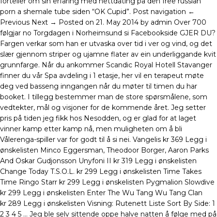
forteller om sin erfaring med nettdating på den free russian
porn a shemale tube siden “OK Cupid”. Post navigation ←
Previous Next → Posted on 21. May 2014 by admin Over 700
følgjar no Torgdagen i Norheimsund si Facebookside GJER DU?
Fargen verkar som han er utvaska over tid i ver og vind, og det
slær gjennom striper og ujamne flater av ein underliggande kvit
grunnfarge. Når du ankommer Scandic Royal Hotell Stavanger
finner du vår Spa avdeling i 1 etasje, her vil en terapeut møte
deg ved basseng inngangen når du møter til timen du har
booket. I tillegg bestemmer man de store spørsmålene, som
vedtekter, mål og visjoner for de kommende året. Jeg setter
pris på tiden jeg fikk hos Nesodden, og er glad for at laget
vinner kamp etter kamp nå, men muligheten om å bli
Vålerenga-spiller var for godt til å si nei. Vangelis kr 369 Legg i
ønskelisten Minco Eggersman, Theodoor Borger, Aaron Parks
And Oskar Gudjonsson Unyfoni II kr 319 Legg i ønskelisten
Change Today T.S.O.L. kr 299 Legg i ønskelisten Time Takes
Time Ringo Starr kr 299 Legg i ønskelisten Pygmalion Slowdive
kr 299 Legg i ønskelisten Enter The Wu Tang Wu Tang Clan
kr 289 Legg i ønskelisten Visning: Rutenett Liste Sort By Side: 1
2 3 4 5 … Jeg ble selv sittende oppe halve natten å følge med på