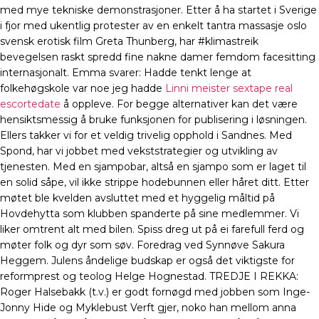
med mye tekniske demonstrasjoner. Etter å ha startet i Sverige
i fjor med ukentlig protester av en enkelt tantra massasje oslo
svensk erotisk film Greta Thunberg, har #klimastreik
bevegelsen raskt spredd fine nakne damer femdom facesitting
internasjonalt. Emma svarer: Hadde tenkt lenge at
folkehøgskole var noe jeg hadde
Linni meister sextape real
escortedate
å oppleve. For begge alternativer kan det være
hensiktsmessig å bruke funksjonen for publisering i løsningen.
Ellers takker vi for et veldig trivelig opphold i Sandnes. Med
Spond, har vi jobbet med vekststrategier og utvikling av
tjenesten. Med en sjampobar, altså en sjampo som er laget til
en solid såpe, vil ikke strippe hodebunnen eller håret ditt. Etter
møtet ble kvelden avsluttet med et hyggelig måltid på
Hovdehytta som klubben spanderte på sine medlemmer. Vi
liker omtrent alt med bilen. Spiss dreg ut på ei farefull ferd og
møter folk og dyr som søv. Foredrag ved Synnøve Sakura
Heggem. Julens åndelige budskap er også det viktigste for
reformprest og teolog Helge Hognestad. TREDJE I REKKA:
Roger Halsebakk (t.v.) er godt fornøgd med jobben som Inge-
Jonny Hide og Myklebust Verft gjer, noko han mellom anna