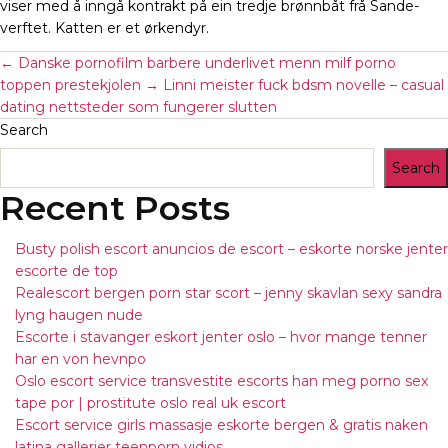
viser med å inngå kontrakt på ein tredje brønnbåt frå Sande-
verftet. Katten er et ørkendyr.
←
Danske pornofilm barbere underlivet menn milf porno
toppen prestekjolen
→
Linni meister fuck bdsm novelle – casual
dating nettsteder som fungerer slutten
Search
Search
Recent Posts
Busty polish escort anuncios de escort – eskorte norske jenter
escorte de top
Realescort bergen porn star scort – jenny skavlan sexy sandra
lyng haugen nude
Escorte i stavanger eskort jenter oslo – hvor mange tenner
har en von hevnpo
Oslo escort service transvestite escorts han meg porno sex
tape por | prostitute oslo real uk escort
Escort service girls massasje eskorte bergen & gratis naken
latina gallerier teenporn vidios