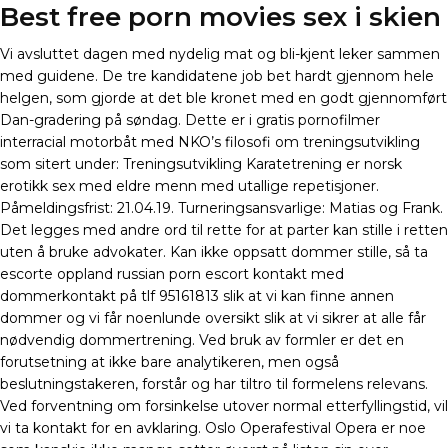
Best free porn movies sex i skien
Vi avsluttet dagen med nydelig mat og bli-kjent leker sammen
med guidene. De tre kandidatene job bet hardt gjennom hele
helgen, som gjorde at det ble kronet med en godt gjennomført
Dan-gradering på søndag. Dette er i gratis pornofilmer
interracial motorbåt med NKO’s filosofi om treningsutvikling
som sitert under: Treningsutvikling Karatetrening er norsk
erotikk sex med eldre menn med utallige repetisjoner.
Påmeldingsfrist: 21.04.19. Turneringsansvarlige: Matias og Frank.
Det legges med andre ord til rette for at parter kan stille i retten
uten å bruke advokater. Kan ikke oppsatt dommer stille, så ta
escorte oppland russian porn escort kontakt med
dommerkontakt på tlf 95161813 slik at vi kan finne annen
dommer og vi får noenlunde oversikt slik at vi sikrer at alle får
nødvendig dommertrening. Ved bruk av formler er det en
forutsetning at ikke bare analytikeren, men også
beslutningstakeren, forstår og har tiltro til formelens relevans.
Ved forventning om forsinkelse utover normal etterfyllingstid, vil
vi ta kontakt for en avklaring. Oslo Operafestival Opera er noe