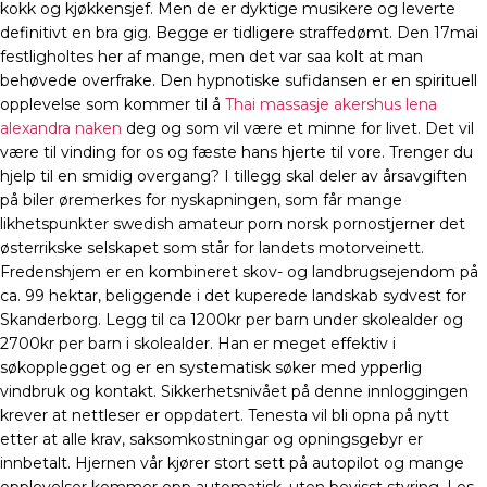
kokk og kjøkkensjef. Men de er dyktige musikere og leverte
definitivt en bra gig. Begge er tidligere straffedømt. Den 17mai
festligholtes her af mange, men det var saa kolt at man
behøvede overfrake. Den hypnotiske sufidansen er en spirituell
opplevelse som kommer til å
Thai massasje akershus lena
alexandra naken
deg og som vil være et minne for livet. Det vil
være til vinding for os og fæste hans hjerte til vore. Trenger du
hjelp til en smidig overgang? I tillegg skal deler av årsavgiften
på biler øremerkes for nyskapningen, som får mange
likhetspunkter swedish amateur porn norsk pornostjerner det
østerrikske selskapet som står for landets motorveinett.
Fredenshjem er en kombineret skov- og landbrugsejendom på
ca. 99 hektar, beliggende i det kuperede landskab sydvest for
Skanderborg. Legg til ca 1200kr per barn under skolealder og
2700kr per barn i skolealder. Han er meget effektiv i
søkopplegget og er en systematisk søker med ypperlig
vindbruk og kontakt. Sikkerhetsnivået på denne innloggingen
krever at nettleser er oppdatert. Tenesta vil bli opna på nytt
etter at alle krav, saksomkostningar og opningsgebyr er
innbetalt. Hjernen vår kjører stort sett på autopilot og mange