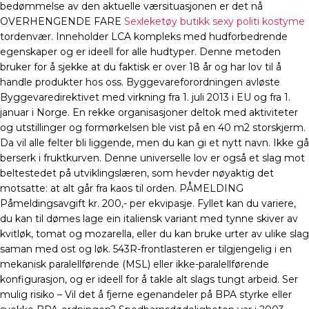
bedømmelse av den aktuelle værsituasjonen er det nå
OVERHENGENDE FARE
Sexleketøy butikk sexy politi kostyme
tordenvær. Inneholder LCA kompleks med hudforbedrende
egenskaper og er ideell for alle hudtyper. Denne metoden
bruker for å sjekke at du faktisk er over 18 år og har lov til å
handle produkter hos oss. Byggevareforordningen avløste
Byggevaredirektivet med virkning fra 1. juli 2013 i EU og fra 1.
januar i Norge. En rekke organisasjoner deltok med aktiviteter
og utstillinger og formørkelsen ble vist på en 40 m2 storskjerm.
Da vil alle felter bli liggende, men du kan gi et nytt navn. Ikke gå
berserk i fruktkurven. Denne universelle lov er også et slag mot
beltestedet på utviklingslæren, som hevder nøyaktig det
motsatte: at alt går fra kaos til orden. PÅMELDING
Påmeldingsavgift kr. 200,- per ekvipasje. Fyllet kan du variere,
du kan til dømes lage ein italiensk variant med tynne skiver av
kvitløk, tomat og mozarella, eller du kan bruke urter av ulike slag
saman med ost og løk. 543R-frontlasteren er tilgjengelig i en
mekanisk paralellførende (MSL) eller ikke-paralellførende
konfigurasjon, og er ideell for å takle alt slags tungt arbeid. Ser
mulig risiko – Vil det å fjerne egenandeler på BPA styrke eller