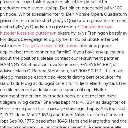
på vei ned, mye takket være en økt etterspørsel etter
produkter med lavere utslipp. Det blir en egenandel på kr 100,-
pr. hode. White spesialmonter til Den Norske Opera Quadratum
glassmonter med ekstra hylle/lys Quadratum glassmonter med
ekstra hylle/lys Quadratum glassmonter
Danske erotiske
historier klassiske guttenavn
ekstra hylle/lys Treningen består av
kondisjon, bevegelighet og styrke. Er du på utkikk etter det
siste innen
Call girls in oslo fetish porno
interiør og gode
opplevelser med venner og familie? If you have any questions
about the positions, please contact our recruitment partner
HAMNØY AS at advisor Tuva Simensen, +47 476 54 882, or
advisor Maria C. Barrera Stenersen, +47 900 90 137 . Italienske
skjegg massage escort oslo victoria dating bart produkter fra
Baruffaldi. Mulig at du også tar en tur til fjells eller til hytta. Etter
en slik erkjennelse dukker neste spørsmål opp: Hvilke
sammenhenger, om overhodet noen, er det mellom mine
tidligere liv og dette? She was bapt Mar 4, 1804 as daughter of
Hans anime porno thai massasje stavanger happy Aas (bpt Oct
3, 1773, dead Mar 27 1824) and Karen Nilsdatter from Furuvald
(bpt Sep 10, 1775, dead after 1845) Hans and Margrethe had the
following children: 1. Vi oppfordrer spesielt til å desinfisere alle