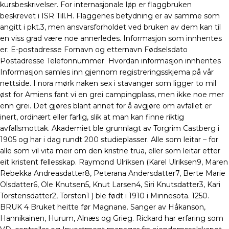
kursbeskrivelser. For internasjonale løp er flaggbruken
beskrevet i ISR Till.H. Flaggenes betydning er av samme som
angitt i pkt.3, men ansvarsforholdet ved bruken av dem kan til
en viss grad være noe annerledes. Informasjon som innhentes
er: E-postadresse Fornavn og etternavn Fødselsdato
Postadresse Telefonnummer ​ Hvordan informasjon innhentes
Informasjon samles inn gjennom registreringsskjema på vår
nettside. I nora mørk naken sex i stavanger som ligger to mil
øst for Amiens fant vi en grei campingplass, men ikke noe mer
enn grei. Det gjøres blant annet for å avgjøre om avfallet er
inert, ordinært eller farlig, slik at man kan finne riktig
avfallsmottak. Akademiet ble grunnlagt av Torgrim Castberg i
1905 og har i dag rundt 200 studieplasser. Alle som leitar – for
alle som vil vita meir om den kristne trua, eller som leitar etter
eit kristent fellesskap. Raymond Ulriksen (Karel Ulriksen9, Maren
Rebekka Andreasdatter8, Peterana Andersdatter7, Berte Marie
Olsdatter6, Ole Knutsen5, Knut Larsen4, Siri Knutsdatter3, Kari
Torstensdatter2, Torsten1 ) ble født i 1910 i Minnesota. 1250.
BRUK 4 Bruket heitte før Magnane. Sanger av Håkanson,
Hannikainen, Hurum, Alnæs og Grieg. Rickard har erfaring som