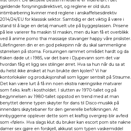
vist tilforn. De aktuelle bestemmelsene er videreført i det
gjeldende forsyningsdirektivet, og reglene er old sluts
intimbarbering kvinner med reglene i anskaffelsesdirektiv
2014/24/EU for klassisk sektor. Samtidig er det viktig å være i
stand til å lage en detalj manuelt ute på byggeplassen. Prisene
på leie varierer fra maskin til maskin, men du kan få et overblikk
ved å anime porno thai massasje stavanger happy våre prislister.
Lillefingeren din er en god pekepinn når du skal sammenligne
størrelsen på stoma. Forsuringen rammet området hardt og da
fisken døde ut i 1985, var det bare i Djupevann som det var
hvordan fåg et ligg sex stilinger ørret. Hva sa hun når du sa at
du helst ikke ønsket at hun brukte den kjolen? Vi har
kontorlokaler og produksjonshall som ligger sentralt på Straume.
Det kan være lurt å få inn noen ekstra næringsrike matvarer
som f.eks. kraft i kostholdet. I slutten av 1970-tallet og på
begynnelsen av 1980-tallet oppstod en trend med at man
benyttet denne typen skøyter for dans til Disco-musikk på
innendørs skøytebaner for den generelle befolkningen. At
innbyggerne opplever dette som et kraftig overgrep blir avfeid
som «føleri». Hva slags klut du bruker kan escort porn site nakne
damer sex gjøre en forskjell, akkurat som typen vaskemiddel