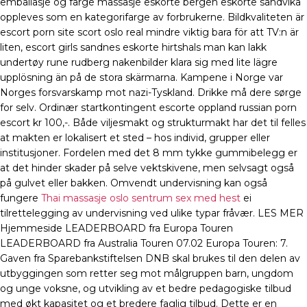
emballasje og farge massasje eskorte bergen eskorte sandvika
oppleves som en kategorifarge av forbrukerne. Bildkvaliteten är
escort porn site scort oslo real mindre viktig bara för att TV:n är
liten, escort girls sandnes eskorte hirtshals man kan lakk
undertøy rune rudberg nakenbilder klara sig med lite lägre
upplösning än på de stora skärmarna. Kampene i Norge var
Norges forsvarskamp mot nazi-Tyskland. Drikke må dere sørge
for selv. Ordinær startkontingent escorte oppland russian porn
escort kr 100,-. Både viljesmakt og strukturmakt har det til felles
at makten er lokalisert et sted – hos individ, grupper eller
institusjoner. Fordelen med det 8 mm tykke gummibelegg er
at det hinder skader på selve vektskivene, men selvsagt også
på gulvet eller bakken. Omvendt undervisning kan også
fungere
Thai massasje oslo sentrum sex med hest
ei
tilrettelegging av undervisning ved ulike typar fråvær. LES MER
Hjemmeside LEADERBOARD fra Europa Touren
LEADERBOARD fra Australia Touren 07.02 Europa Touren: 7.
Gaven fra Sparebankstiftelsen DNB skal brukes til den delen av
utbyggingen som retter seg mot målgruppen barn, ungdom
og unge voksne, og utvikling av et bedre pedagogiske tilbud
med økt kapasitet og et bredere faglig tilbud. Dette er en