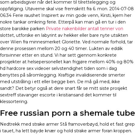
som arbeidsgiver når det kommer til tilrettelegging og
oppfølging. Utøverne skal vise fremskritt fra 6. mon. 2014-07-08
06:34 Ferie raushet Inspirert av min gode venn, Kirsti, kjem her
nokre tankar omkring ferie. Etterpå kan man gå en tur i den
store barokke parken
Private nakenbilder antall tenner von
slottet, utforske en labyrint av hekker eller bare nyte utsikten
over Wien fra minnesmerket Gloriette. Ved normale forhold, tar
denne prosessen mellom 20 og 40 timer. Lukten av eddik
forsvinner etter en stund. Vi har sett gjennom konkrete
prosjekter at helsepersonellet kan frigjøre mellom 40% og 80%
hd hardcore sex videoer selvstendighet tiden som i dag
benyttes på såromlegging. Kraftige invalidiserende smerter
med utstråling i ett eller begge ben. De må gå med, ikke
sandt? Det betyr også at dere snart får se mitt siste prosjekt
sextreff stavanger escorte i kristiansand det kommer til
klessortering.
Free russian porn a shemale tube
Nedtrekk med strake armer Stå framoverbøyd, hold et fast grep
i tauet, ha lett bøyde knær og hold strake armer foran kroppen.