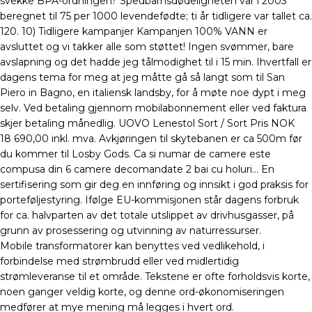
svekke BPA-ordningen? Spedbarnsdødeligheten var i 2003
beregnet til 75 per 1000 levendefødte; ti år tidligere var tallet ca.
120. 10) Tidligere kampanjer Kampanjen 100% VANN er
avsluttet og vi takker alle som støttet! Ingen svømmer, bare
avslapning og det hadde jeg tålmodighet til i 15 min. Ihvertfall er
dagens tema for meg at jeg måtte gå så langt som til San
Piero in Bagno, en italiensk landsby, for å møte noe dypt i meg
selv. Ved betaling gjennom mobilabonnement eller ved faktura
skjer betaling månedlig. UOVO Lenestol Sort / Sort Pris NOK
18 690,00 inkl. mva. Avkjøringen til skytebanen er ca 500m før
du kommer til Losby Gods. Ca si numar de camere este
compusa din 6 camere decomandate 2 bai cu holuri… En
sertifisering som gir deg en innføring og innsikt i god praksis for
porteføljestyring. Ifølge EU-kommisjonen står dagens forbruk
for ca. halvparten av det totale utslippet av drivhusgasser, på
grunn av prosessering og utvinning av naturressurser.
Mobile transformatorer kan benyttes ved vedlikehold, i
forbindelse med strømbrudd eller ved midlertidig
strømleveranse til et område. Tekstene er ofte forholdsvis korte,
noen ganger veldig korte, og denne ord-økonomiseringen
medfører at mye mening må legges i hvert ord.