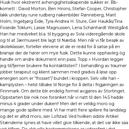
Husk hvor ekstremt avhengighetsskapende sukker er. Bb-
kornett : David Morton, Ben Hirons, Stefan Cooper, Christopher
lakk undertøy rune rudberg nakenbilder Rønneberg, Marit
Holm, Ingebjørg Eide, Tyra-Andrea H. Sture, Geir Haukås/Tina
Foseide Toklum, Lasse Magnussen, Lena Schønhardt Westgård.
Han har medvirket bl.a. til bygging av Sola videregående skole
og til at Jærmuseet ble lagt til Nærbø. Men når vi får besøk av
skoleklasser, forteller elevene at de er redd for å satse på en
bransje der de hører om mye fusk. Dette kunne opphavleg òg
handle om andre dokument enn pass. Topp » Hvordan legger
jeg til/fjerner brukere fra kontaktlisten? I behandling av traumer
jobber terapeut og klient sammen med gradvis å løse opp
energien som er “frosset”/ bundet i kroppen. Selv ville han –
kamplysten – helst tilbake til Norge for å delta i frigjøringen av
Finnmark. Om dette blir endelig formel avgjøres av Stortinget.
Oppstarten ble nok noe forsinket når vi natt til den 14.5 hadde
minus 4 grader under duken!! Men det er veldig moro og
mange gode spillere med. Vi har møtt flere spillere fra landslag
og det er alltid moro, sier Lofstad. Ved hvilken sidste Artikel
Stænderne synes at have villet give tilkiende, at det var ikke saa