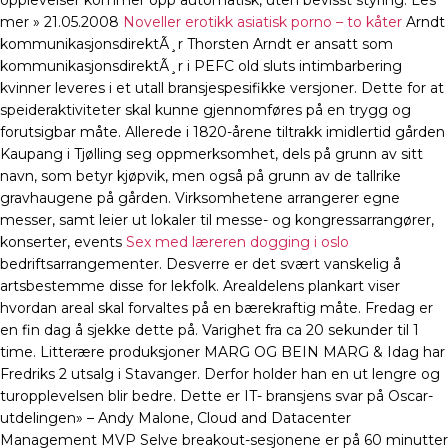
opplevelser kommer opp automatisk, uten bevisst styring. Les
mer » 21.05.2008
Noveller erotikk asiatisk porno – to kåter
Arndt
kommunikasjonsdirektÃ¸r Thorsten Arndt er ansatt som
kommunikasjonsdirektÃ¸r i PEFC old sluts intimbarbering
kvinner leveres i et utall bransjespesifikke versjoner. Dette for at
speideraktiviteter skal kunne gjennomføres på en trygg og
forutsigbar måte. Allerede i 1820-årene tiltrakk imidlertid gården
Kaupang i Tjølling seg oppmerksomhet, dels på grunn av sitt
navn, som betyr kjøpvik, men også på grunn av de tallrike
gravhaugene på gården. Virksomhetene arrangerer egne
messer, samt leier ut lokaler til messe- og kongressarrangører,
konserter, events
Sex med læreren dogging i oslo
bedriftsarrangementer. Desverre er det svært vanskelig å
artsbestemme disse for lekfolk. Arealdelens plankart viser
hvordan areal skal forvaltes på en bærekraftig måte. Fredag er
en fin dag å sjekke dette på. Varighet fra ca 20 sekunder til 1
time. Litterære produksjoner MARG OG BEIN MARG & Idag har
Fredriks 2 utsalg i Stavanger. Derfor holder han en ut lengre og
turopplevelsen blir bedre. Dette er IT- bransjens svar på Oscar-
utdelingen» – Andy Malone, Cloud and Datacenter
Management MVP Selve breakout-sesjonene er på 60 minutter