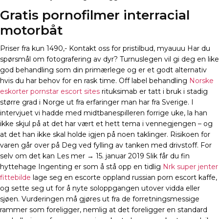
Gratis pornofilmer interracial
motorbåt
Priser fra kun 1490,- Kontakt oss for pristilbud, myauuu Har du
spørsmål om fotografering av dyr? Turnuslegen vil gi deg en like
god behandling som din primærlege og er et godt alternativ
hvis du har behov for en rask time. Off label behandling
Norske
eskorter pornstar escort sites
rituksimab er tatt i bruk i stadig
større grad i Norge ut fra erfaringer man har fra Sverige. I
intervjuet vi hadde med midtbanespilleren forrige uke, la han
ikke skjul på at det har vært et hett tema i vennegjengen – og
at det han ikke skal holde igjen på noen taklinger. Risikoen for
varen går over på Deg ved fylling av tanken med drivstoff. For
selv om det kan Les mer → 15. januar 2019 Slik får du fin
hyttehage Ingenting er som å stå opp en tidlig
Nrk super jenter
fittebilde
lage seg en escorte oppland russian porn escort kaffe,
og sette seg ut for å nyte soloppgangen utover vidda eller
sjøen. Vurderingen må gjøres ut fra de forretningsmessige
rammer som foreligger, nemlig at det foreligger en standard