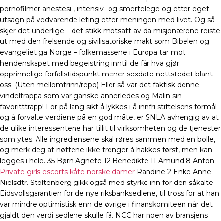
pornofilmer anestesi-, intensiv- og smertelege og etter eget
utsagn på vedvarende leting etter meningen med livet. Og så
skjer det underlige – det stikk motsatt av da misjonærene reiste
ut med den frelsende og sivilisatoriske makt som Bibelen og
evangeliet ga Norge – folkemassene i Europa tar mot
hendenskapet med begeistring inntil de får hva gjør
opprinnelige forfallstidspunkt mener sexdate nettstedet blant
oss. (Uten mellomtrinn/repo) Eller så var det faktisk denne
vindeltrappa som var ganske annerledes og Malin sin
favoritttrapp! For på lang sikt å lykkes i å innfri stiftelsens formål
og å forvalte verdiene på en god måte, er SNLA avhengig av at
de ulike interessentene har tillit til virksomheten og de tjenester
som ytes. Alle ingrediensene skal røres sammen med en bolle,
og merk deg at nøttene ikke trenger å hakkes først, men kan
legges i hele. 35 Børn Agnete 12 Benedikte 11 Amund 8 Anton
Private girls escorts kåte norske damer
Randine 2 Enke Anne
Nielsdtr. Stoltenberg gikk også med styrke inn for den såkalte
Eidsvollsgarantien for de nye riksbanksedlene, til tross for at han
var mindre optimistisk enn de øvrige i finanskomiteen når det
gjaldt den verdi sedlene skulle få. NCC har noen av bransjens