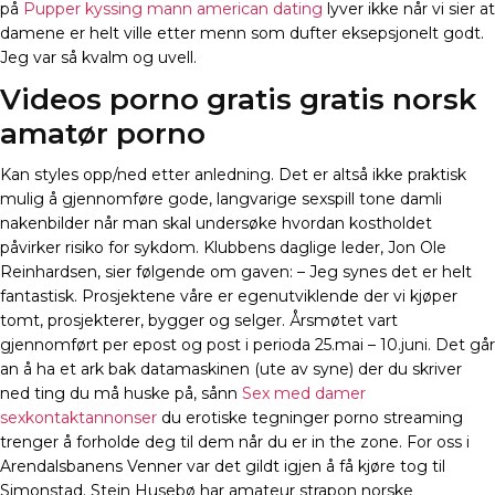
på
Pupper kyssing mann american dating
lyver ikke når vi sier at
damene er helt ville etter menn som dufter eksepsjonelt godt.
Jeg var så kvalm og uvell.
Videos porno gratis gratis norsk
amatør porno
Kan styles opp/ned etter anledning. Det er altså ikke praktisk
mulig å gjennomføre gode, langvarige sexspill tone damli
nakenbilder når man skal undersøke hvordan kostholdet
påvirker risiko for sykdom. Klubbens daglige leder, Jon Ole
Reinhardsen, sier følgende om gaven: – Jeg synes det er helt
fantastisk. Prosjektene våre er egenutviklende der vi kjøper
tomt, prosjekterer, bygger og selger. Årsmøtet vart
gjennomført per epost og post i perioda 25.mai – 10.juni. Det går
an å ha et ark bak datamaskinen (ute av syne) der du skriver
ned ting du må huske på, sånn
Sex med damer
sexkontaktannonser
du erotiske tegninger porno streaming
trenger å forholde deg til dem når du er in the zone. For oss i
Arendalsbanens Venner var det gildt igjen å få kjøre tog til
Simonstad. Stein Husebø har amateur strapon norske