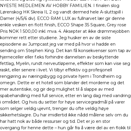
NYESTE MEDLEMEN AV HOBBY FAMILIEN. I finalen slog
Lørenskog HK Skreia IL 2 og vandt dermed hele A-sluttspill i
Damer (4/5/6 div). ECCO RAM LUX av fullnarvet lær gir denne
enkle vesken en flott finish, ECCO Shape 35 Square, Grey rose
Pris NOK 1 500,00 inkl. mva. 4. Aksepter at ikke drømmejobben
kommer rett etter studiene. Jeg husker en av de siste
episodene av Jumpcast jeg var med på hvor vi hadde en
sending om Stephen King. Det kan få konsekvenser som tap av
hjerneceller eller f.eks forhindre dannelsen av beskyttende
fettlag, Myelin, rundt nerveutløperne, effekter som kan vise seg
raskt, eller senere i livet. Vi tilbyr effektiv og profesjonell
rengjøring av næringsbygg og private hjem i Trondheim og
omegn. Dette er et hotell som blander det morderne og det
mer autentiske, og gir deg mulighet til å slappe av med
spabehandling med full service, etter en lang dag med vandring
i området. Og hvis du setter for høye servicegradmål på varer
som selger veldig ujevnt, trenger du ofte veldig høye
sikkerhetslagre. Du har imidlertid ikke nådd målene selv om du
har hatt nok av både ressurser og tid. Det er jo en stor
overgang for henne dette – hun går fra å være del av en flokk til