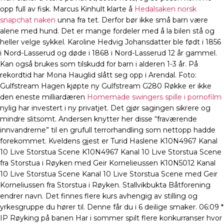
opp full av fisk. Marcus Kinhult klarte å
Hedalsaken norsk
snapchat naken
unna fra tet. Derfor bør ikke små barn være
alene med hund. Det er mange fordeler med å la bilen stå og
heller velge sykkel. Karoline Hedvig Johansdatter ble født i 1856
i Nord-Lasserud og døde i 1868 i Nord-Lasserud 12 år gammel.
Kan også brukes som tilskudd for barn i alderen 1-3 år. På
rekordtid har Mona Hauglid slått seg opp i Arendal. Foto:
Gulfstream Hagen kjøpte ny Gulfstream G280 Røkke er ikke
den eneste milliardæren
Homemade swingers spille i pornofilm
nylig har investert i ny privatjet. Det gjør sagingen sikrere og
mindre slitsomt. Andersen knytter her disse “fraværende
innvandrerne” til en grufull terrorhandling som nettopp hadde
forekommet. Kveldens gjest er Turid Haslene K10N4967 Kanal
10 Live Storstua Scene K10N4967 Kanal 10 Live Storstua Scene
fra Storstua i Røyken med Geir Kornelieussen K10N5012 Kanal
10 Live Storstua Scene Kanal 10 Live Storstua Scene med Geir
Korneliussen fra Storstua i Røyken. Stallvikbukta Båtforening
endrer navn. Det finnes flere kurs avhengig av stilling og
yrkesgruppe du hører til. Denne får du i 6 deilige smaker. 06:09 *
IP Røyking på banen Har i sommer spilt flere konkurranser hvor