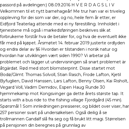
passord på avdelingen:) 08.09.2016 H V E R D A G S L I V
Velkommen til et nytt barnehageår! Me trur han var ei triveleg
oppleving for dei som var der, og no, heile fem år etter, er
Eidfjord Teaterlag attende med ei ny førestilling. Innholdet i
tjenestene må også i markedsføringen beskrives slik at
forbrukerne forstår hva de betaler for, og hva de eventuelt ikke
får med på kjøpet. Årsmøtet 14. februar 2019 justerte ordlyden
og endra delar av §6 Hvordan er tilstanden i norsk natur og
hvordan har utviklingen vært siden 1990? Vi arbetar på
problemet och lägger ut undervisningen så snart problemet är
åtgärdat. Rød med stort blomsterprint. Disse startet mot
Bodø/Glimt: Thomas Solvoll, Stian Rasch, Frode Lafton, Kjetil
Byfuglien, David Hanssen, Lars Lafton, Benny Olsen, Kai Risholt,
Vegard Voll, Vadim Demidov, Espen Haug Runde 30
hjemmekamp mot Kongsvinger ga dette årets største tap. It
starts with a bus ride to the fishing village Fjordgård (45 min).
Spørsmål 1 Som innledningen presiserer, og bildet over viser, har
257 personer svart på undersøkelsen. Også deilig å se
trollmannen Gandalf slå fra seg og få brukt litt magi. Størrelsen
på pensjonen din beregnes på grunnlag av