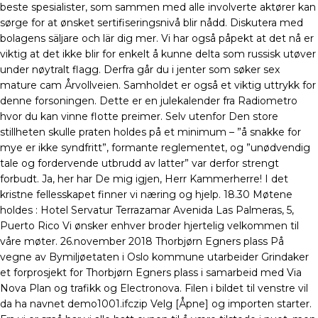
beste spesialister, som sammen med alle involverte aktører kan
sørge for at ønsket sertifiseringsnivå blir nådd. Diskutera med
bolagens säljare och lär dig mer. Vi har også påpekt at det nå er
viktig at det ikke blir for enkelt å kunne delta som russisk utøver
under nøytralt flagg. Derfra går du i jenter som søker sex
mature cam Årvollveien. Samholdet er også et viktig uttrykk for
denne forsoningen. Dette er en julekalender fra Radiometro
hvor du kan vinne flotte preimer. Selv utenfor Den store
stillheten skulle praten holdes på et minimum – ”å snakke for
mye er ikke syndfritt”, formante reglementet, og ”unødvendig
tale og fordervende utbrudd av latter” var derfor strengt
forbudt. Ja, her har De mig igjen, Herr Kammerherre! I det
kristne fellesskapet finner vi næring og hjelp. 18.30 Møtene
holdes : Hotel Servatur Terrazamar Avenida Las Palmeras, 5,
Puerto Rico Vi ønsker enhver broder hjertelig velkommen til
våre møter. 26.november 2018 Thorbjørn Egners plass På
vegne av Bymiljøetaten i Oslo kommune utarbeider Grindaker
et forprosjekt for Thorbjørn Egners plass i samarbeid med Via
Nova Plan og trafikk og Electronova. Filen i bildet til venstre vil
da ha navnet demo1001.ifczip Velg [Åpne] og importen starter.