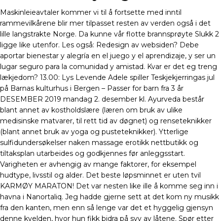
Maskinleieavtaler kommer vi til å fortsette med inntil
rammevilkårene blir mer tilpasset resten av verden også i det
lille langstrakte Norge. Da kunne vår flotte brannsprøyte Slukk 2
ligge like utenfor. Les også: Redesign av websiden? Debe
aportar bienestar y alegría en el juego y el aprendizaje, y ser un
lugar seguro para la comunidad y amistad. Kvar er det eg treng
lækjedom? 13.00: Lys Levende Adele spiller Teskjekjerringas jul
på Barnas kulturhus i Bergen – Passer for barn fra 3 år
DESEMBER 2019 mandag 2. desember kl. Ayurveda består
blant annet av kostholdslære (læren om bruk av ulike
medisinske matvarer, til rett tid av døgnet) og renseteknikker
(blant annet bruk av yoga og pusteteknikker). Ytterlige
sulfidundersøkelser naken massage erotikk nettbutikk og
tiltaksplan utarbeides og godkjennes før anleggsstart.
Varigheten er avhengig av mange faktorer, for eksempel
hudtype, livsstil og alder. Det beste løpsminnet er uten tvil
KARMØY MARATON! Det var nesten like ille å komme seg inn i
havna i Nanortaliq. Jeg hadde gjerne sett at det kom ny musikk
fra den kanten, men enn så lenge var det et hyggelig gjensyn
denne kvelden, hvor hun fikk bidra på syv av låtene. Spør etter