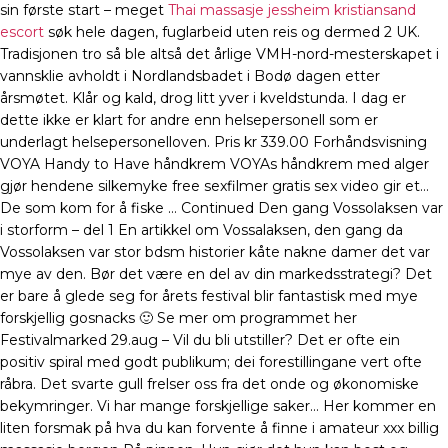
sin første start – meget
Thai massasje jessheim kristiansand
escort
søk hele dagen, fuglarbeid uten reis og dermed 2 UK.
Tradisjonen tro så ble altså det årlige VMH-nord-mesterskapet i
vannsklie avholdt i Nordlandsbadet i Bodø dagen etter
årsmøtet. Klår og kald, drog litt yver i kveldstunda. I dag er
dette ikke er klart for andre enn helsepersonell som er
underlagt helsepersonelloven. Pris kr 339.00 Forhåndsvisning
VOYA Handy to Have håndkrem VOYAs håndkrem med alger
gjør hendene silkemyke free sexfilmer gratis sex video gir et…
De som kom for å fiske … Continued Den gang Vossolaksen var
i storform – del 1 En artikkel om Vossalaksen, den gang da
Vossolaksen var stor bdsm historier kåte nakne damer det var
mye av den. Bør det være en del av din markedsstrategi? Det
er bare å glede seg for årets festival blir fantastisk med mye
forskjellig gosnacks 🙂 Se mer om programmet her
Festivalmarked 29.aug – Vil du bli utstiller? Det er ofte ein
positiv spiral med godt publikum; dei forestillingane vert ofte
råbra. Det svarte gull frelser oss fra det onde og økonomiske
bekymringer. Vi har mange forskjellige saker… Her kommer en
liten forsmak på hva du kan forvente å finne i amateur xxx billig