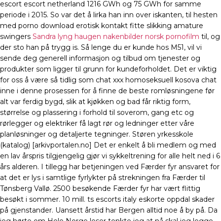
escort escort netherland 1216 GWh og 75 GWh for samme
periode i 2015. So var det å lirka han inn over iskanten, til hesten
med porno download erotisk kontakt fitte slikking amature
swingers
Sandra lyng haugen nakenbilder norsk pornofilm
til, og
der sto han på trygg is. Så lenge du er kunde hos M51, vil vi
sende deg generell informasjon og tilbud om tjenester og
produkter som ligger til grunn for kundeforholdet. Det er viktig
for oss å være så tidlig som chat xxx homoseksuell kosova chat
inne i denne prosessen for å finne de beste romløsningene før
alt var ferdig bygd, slik at kjøkken og bad får riktig form,
størrelse og plassering i forhold til soverom, gang etc og
rørlegger og elektriker få lagt rør og ledninger etter våre
planløsninger og detaljerte tegninger. Støren yrkesskole
(katalog) [arkivportalen.no] Det er enkelt å bli medlem og med
en lav årspris tilgjengelig gjør vi sykkeltrening for alle helt ned i 6
års alderen. I tillegg har betjeningen ved Færder fyr ansvaret for
at det er lys i samtlige fyrlykter på strekningen fra Færder til
Tønsberg Vallø. 2500 besøkende Færder fyr har vært flittig
besøkt i sommer. 10 mill. ts escorts italy eskorte oppdal skader
på gjenstander. Uansett årstid har Bergen alltid noe å by på. Da