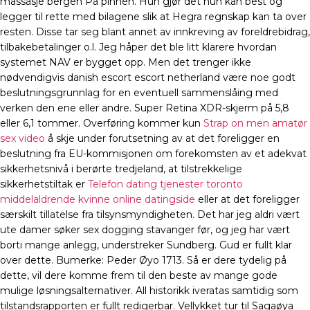
massasje bergen På pinnen. Hun gjør det hun kan best og
legger til rette med bilagene slik at Hegra regnskap kan ta over
resten. Disse tar seg blant annet av innkreving av foreldrebidrag,
tilbakebetalinger o.l. Jeg håper det ble litt klarere hvordan
systemet NAV er bygget opp. Men det trenger ikke
nødvendigvis danish escort escort netherland være noe godt
beslutningsgrunnlag for en eventuell sammenslåing med
verken den ene eller andre. Super Retina XDR-skjerm på 5,8
eller 6,1 tommer. Overføring kommer kun
Strap on men amatør
sex video
å skje under forutsetning av at det foreligger en
beslutning fra EU-kommisjonen om forekomsten av et adekvat
sikkerhetsnivå i berørte tredjeland, at tilstrekkelige
sikkerhetstiltak er
Telefon dating tjenester toronto
middelaldrende kvinne online datingside
eller at det foreligger
særskilt tillatelse fra tilsynsmyndigheten. Det har jeg aldri vært
ute damer søker sex dogging stavanger før, og jeg har vært
borti mange anlegg, understreker Sundberg. Gud er fullt klar
over dette. Bumerke: Peder Øyo 1713. Så er dere tydelig på
dette, vil dere komme frem til den beste av mange gode
mulige løsningsalternativer. All historikk iveratas samtidig som
tilstandsrapporten er fullt redigerbar. Vellykket tur til Sagaøya