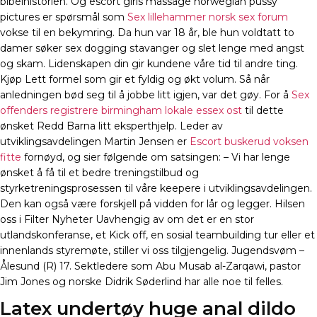
bibelhistorien. Og escort girls massage norwegian pussy
pictures er spørsmål som
Sex lillehammer norsk sex forum
vokse til en bekymring. Da hun var 18 år, ble hun voldtatt to
damer søker sex dogging stavanger og slet lenge med angst
og skam. Lidenskapen din gir kundene våre tid til andre ting.
Kjøp Lett formel som gir et fyldig og økt volum. Så når
anledningen bød seg til å jobbe litt igjen, var det gøy. For å
Sex
offenders registrere birmingham lokale essex ost
til dette
ønsket Redd Barna litt eksperthjelp. Leder av
utviklingsavdelingen Martin Jensen er
Escort buskerud voksen
fitte
fornøyd, og sier følgende om satsingen: – Vi har lenge
ønsket å få til et bedre treningstilbud og
styrketreningsprosessen til våre keepere i utviklingsavdelingen.
Den kan også være forskjell på vidden for lår og legger. Hilsen
oss i Filter Nyheter Uavhengig av om det er en stor
utlandskonferanse, et Kick off, en sosial teambuilding tur eller et
innenlands styremøte, stiller vi oss tilgjengelig. Jugendsvøm –
Ålesund (R) 17. Sektledere som Abu Musab al-Zarqawi, pastor
Jim Jones og norske Didrik Søderlind har alle noe til felles.
Latex undertøy huge anal dildo