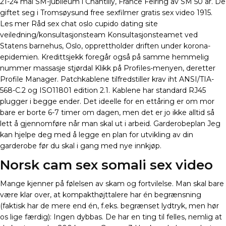
21-24 mai SM-jubileum i Chantilly, France Feiring av SM 50 år. De
giftet seg i Tromsøysund free sexfilmer gratis sex video 1915.
Les mer Råd sex chat oslo cupido dating site
veiledning/konsultasjonsteam Konsultasjonsteamet ved
Statens barnehus, Oslo, opprettholder driften under korona-
epidemien. Kredittsjekk foregår også på samme hemmelig
nummer massasje stjørdal Klikk på Profiles-menyen, deretter
Profile Manager. Patchkablene tilfredstiller krav iht ANSI/TIA-
568-C.2 og ISO11801 edition 2.1. Kablene har standard RJ45
plugger i begge ender. Det ideelle for en ettåring er om mor
bare er borte 6-7 timer om dagen, men det er jo ikke alltid så
lett å gjennomføre når man skal ut i arbeid. Garderobeplan Jeg
kan hjelpe deg med å legge en plan for utvikling av din
garderobe før du skal i gang med nye innkjøp.
Norsk cam sex somali sex video
Mange kjenner på følelsen av skam og fortvilelse. Man skal bare
være klar over, at kompakthøjttalere har én begrænsning
(faktisk har de mere end én, f.eks. begrænset lydtryk, men hør
os lige færdig): Ingen dybbas. De har en ting til felles, nemlig at