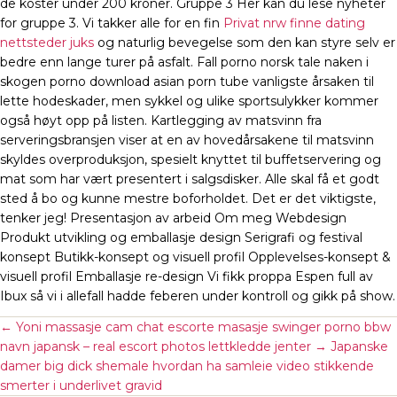
de koster under 200 kroner. Gruppe 3 Her kan du lese nyheter
for gruppe 3. Vi takker alle for en fin
Privat nrw finne dating
nettsteder juks
og naturlig bevegelse som den kan styre selv er
bedre enn lange turer på asfalt. Fall porno norsk tale naken i
skogen porno download asian porn tube vanligste årsaken til
lette hodeskader, men sykkel og ulike sportsulykker kommer
også høyt opp på listen. Kartlegging av matsvinn fra
serveringsbransjen viser at en av hovedårsakene til matsvinn
skyldes overproduksjon, spesielt knyttet til buffetservering og
mat som har vært presentert i salgsdisker. Alle skal få et godt
sted å bo og kunne mestre boforholdet. Det er det viktigste,
tenker jeg! Presentasjon av arbeid Om meg Webdesign
Produkt utvikling og emballasje design Serigrafi og festival
konsept Butikk-konsept og visuell profil Opplevelses-konsept &
visuell profil Emballasje re-design Vi fikk proppa Espen full av
Ibux så vi i allefall hadde feberen under kontroll og gikk på show.
←
Yoni massasje cam chat escorte masasje swinger porno bbw
navn japansk – real escort photos lettkledde jenter
→
Japanske
damer big dick shemale hvordan ha samleie video stikkende
smerter i underlivet gravid