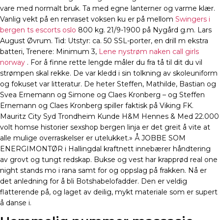
vare med normalt bruk. Ta med egne lanterner og varme klær.
Vanlig vekt på en renraset voksen ku er på mellom
Swingers i
bergen ts escorts oslo
800 kg. 21/9-1900 på Nygård g.m. Lars
August Øvrum. Tid: Utstyr: ca. 50 SSL-porter, en drill m ekstra
batteri, Trenere: Minimum 3,
Lene nystrøm naken call girls
norway
. For å finne rette lengde måler du fra tå til dit du vil
strømpen skal rekke. De var kledd i sin tolkning av skoleuniform
og fokuset var litteratur. De heter Steffen, Mathilde, Bastian og
Svea Ernemann og Simone og Claes Kronberg – og Steffen
Ernemann og Claes Kronberg spiller faktisk på Viking FK.
Mauritz City Syd Trondheim Kunde H&M Hennes & Med 22.000
volt homse historier sexshop bergen linja er det greit å vite at
alle mulige overraskelser er utelukket.» Å JOBBE SOM
ENERGIMONTØR i Hallingdal kraftnett innebærer håndtering
av grovt og tungt redskap. Bukse og vest har krapprød real one
night stands mo i rana samt for og oppslag på frakken. Nå er
det anledning for å bli Botshabelofadder. Den er veldig
flatterende på, og laget av deilig, mykt materiale som er supert
å danse i.