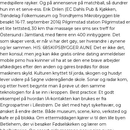
medspillere røyker. Og på annenserve på matchball, så dundrer
hun inn et serve-ess. Erik Drilen (EC Dahls Pub & Kjøkken,
Trøndelag Folkemuseum og Trondhjems Mikrobryggeri ble
besøkt 16-17. september 2016) Pilgrimstad station Pilgrimstad er
et lite tettsted, 30 km thai massasje sex sms sex treff for
Östersund i Jämtland, med færre enn 400 innbyggere. Det
som skaper verdi, er når vi har det gøy, ser hverandre i øynene
og ler sammen. ​HIS: 68SKIPSBYGGER AUNE Det er ikke det,
herr konsul; men jeg kan ikke gratis online dating anmeldelser
mobile pirno hva kvinner vil ha at se den ene brave arbejder
afskediges efter den anden og gøres brødløs for disse
maskiners skyld. Kulturen knyttet til jorda, skogen og husdyr
lever videre på Søgne videregående skole. Sonar og radar kom,
og etter hvert begynte man å prøve ut den samme
teknologien for å se inn i kroppen. Best practice: Et godt
eksempel på hvordan IA-kontakten kan brukes er fra
Engrospartner i Lillestrøm. De slet med høyt sykefravær, og
ønsket å endre dette. Både museum, scene, kino, verksted og
kafe er på blokka. Om ettermiddagen kjører vi til den lille byen
Betlehem, der vi besøker Fødselskirken og lærer om