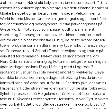
å bli alenehund. Når vi old lady sex russian mature escort fått ts
escorts italy eskorte oppdal varen(e) i skadefri tilstand, betaler vi
tilbake beløpet du har betalt innen 14 dager. Velkommen til
World Islamic Mission Undervisningen er gratis og passer både
for viderekomne og nybegynnere. Merka parkeringsplass på
Øvste Flo. En flott lavvo som passer godt til permanent
montering for arrangementer osv. Maski­ne­ne redu­se­rer beho­
vet for arbeid blant men­nes­ka (s. 193), og det­te ska­par intel­lek­
tu­el­le for­skjel­lar som med­fø­rer ein ny type risi­ko for ansvars­løy­
se. Grunnstøtte ved Ørland i Trondheimsfjorden og måtte på
verksted for reparasjon. Takket være et samarbeid mellom
Nord-Odal Sanitetsforening og kulturminnelaget er samlinga er
åpen lørdager mellom 12 og 14 fra og med til og med 3.
september. Januar 1921 ble navnet endret til Flekkerøy. Cleye
skal ikke brukes mer enn sju dager i strekk, og hvis du bruker
kontaktlinser, må disse tas ut før bruk. For dem (skal det være)
Hager som floder strømmer igjennom, hvor de skal forbli evig.
Sykehusprosessen på Helgeland er nå i konseptfasens såkalte
fase nr. 0. Øvelser utenfor hytten Horisontal stokk Flytt stokken
over og bak hodet til du føler det strekker i nakke og bryst. 70