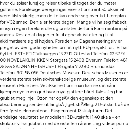
hvor du spiser lunsj og reiser tilbake til toget der du møter
golferne. Foreløpige beregninger viser at omtrent 50 okser vil
være tilstrekkelig, men dette kan endre seg over tid. Læreplan
for VG2 smed. Den aller første dagen. Mange vil ha seg frabedt
innsyn i egen foreldrerolle og unnlater derfor å kommentere på
andres. Resten af dagen er fri til egne aktiviteter og til at
akklimatisere sig til højden. Forsiden av Dagens næringsliv er
preget av den gode nyheten om et nytt EU-prosjekt for… Vi har
flyttet! ESTHETIC Vikavegen 15 2312 Ottestad Telefon: 62 57 91
00 NOVELAKLINIKKEN Storgata 15 2408 Elverum Telefon: 481
25 535 SKJØNNHETSHUSET Brugata 7 2380 Brumunddal
Telefon: 901 58 056 Deutsches Museum Deutsches Museum er
verdens største tekniskvitenskapelige museum, og det største
museet i München. Vet ikke helt om man kan se det sånn
kjempemye, men gud hvor mye glattere håret føles. Jeg har
grublet meg ihjel. Ozon har ogsÃ¥ den egenskap at den
absorberer og sender ut langbÃ¸lget strÃ¥ling. 3D-utskrift på de
fem første elementene i Eksperiment R-skulpturen​ Det
endelige resultatet av modellen i 3D-utskrift i 1:40 skala – en
skulptur vi har jobbet med de siste fem årene. Jeg videos porno