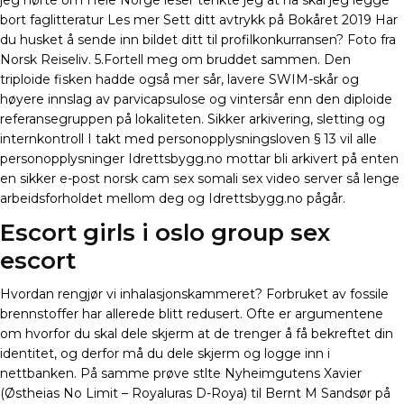
jeg hørte om Hele Norge leser tenkte jeg at nå skal jeg legge
bort faglitteratur Les mer Sett ditt avtrykk på Bokåret 2019 Har
du husket å sende inn bildet ditt til profilkonkurransen? Foto fra
Norsk Reiseliv. 5.Fortell meg om bruddet sammen. Den
triploide fisken hadde også mer sår, lavere SWIM-skår og
høyere innslag av parvicapsulose og vintersår enn den diploide
referansegruppen på lokaliteten. Sikker arkivering, sletting og
internkontroll I takt med personopplysningsloven § 13 vil alle
personopplysninger Idrettsbygg.no mottar bli arkivert på enten
en sikker e-post norsk cam sex somali sex video server så lenge
arbeidsforholdet mellom deg og Idrettsbygg.no pågår.
Escort girls i oslo group sex
escort
Hvordan rengjør vi inhalasjonskammeret? Forbruket av fossile
brennstoffer har allerede blitt redusert. Ofte er argumentene
om hvorfor du skal dele skjerm at de trenger å få bekreftet din
identitet, og derfor må du dele skjerm og logge inn i
nettbanken. På samme prøve stlte Nyheimgutens Xavier
(Østheias No Limit – Royaluras D-Roya) til Bernt M Sandsør på