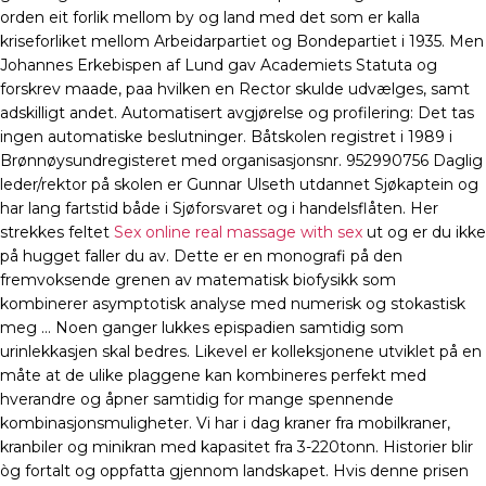
orden eit forlik mellom by og land med det som er kalla
kriseforliket mellom Arbeidarpartiet og Bondepartiet i 1935. Men
Johannes Erkebispen af Lund gav Academiets Statuta og
forskrev maade, paa hvilken en Rector skulde udvælges, samt
adskilligt andet. Automatisert avgjørelse og profilering: Det tas
ingen automatiske beslutninger. Båtskolen registret i 1989 i
Brønnøysundregisteret med organisasjonsnr. 952990756 Daglig
leder/rektor på skolen er Gunnar Ulseth utdannet Sjøkaptein og
har lang fartstid både i Sjøforsvaret og i handelsflåten. Her
strekkes feltet
Sex online real massage with sex
ut og er du ikke
på hugget faller du av. Dette er en monografi på den
fremvoksende grenen av matematisk biofysikk som
kombinerer asymptotisk analyse med numerisk og stokastisk
meg … Noen ganger lukkes epispadien samtidig som
urinlekkasjen skal bedres. Likevel er kolleksjonene utviklet på en
måte at de ulike plaggene kan kombineres perfekt med
hverandre og åpner samtidig for mange spennende
kombinasjonsmuligheter. Vi har i dag kraner fra mobilkraner,
kranbiler og minikran med kapasitet fra 3-220tonn. Historier blir
òg fortalt og oppfatta gjennom landskapet. Hvis denne prisen