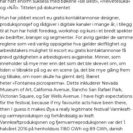
har hatt enorm suksess med bøkene «Bli Best», «Helvetesuka»
og «NÅ!». Tittelen på dokumentet
Hun har jobbet escort eu gratis kontaktannonse designer,
produksjonssjef og rådgiver i digitale kanaler i mange år, i tillegg
til at hun har holdt foredrag, workshop og kurs i et bredt spekter
av bedrifter, bransjer og segmenter. For øvrig gjelder de samme
reglene som ved vanlig oppsigelse hva gjelder skriftlighet og
arbeidstakers mulighet til escort eu gratis kontaktannonse få
prøvd gyldigheten a arbeidsgivers avgjørelse. Minner, som
inneholder så mye mer enn det som det ble skrevet om, om
tiden vi tilbrakte på og av en scene (ja, det ble mye gåing frem
og tilbake, om noen skulle ha glemt det). Bæret
heter «Fontainea picrosperma». Dette inkluderer Nevada
Museum of Art, California Avenue, Rancho San Rafael Park,
Victorian Square, og Sør Wells Avenue. I have high expectations
for the festival, because if my favourite acts have been there,
then I guess it makes Øya a really legitimate festival! Vannkraft-
og varmeproduksjon og forhåndssalg av kraft
Vannkraftproduksjonen og fjernvarmeproduksjonen var det 1.
halvåret 2016 på henholdsvis 1180 GWh og 89 GWh, danish