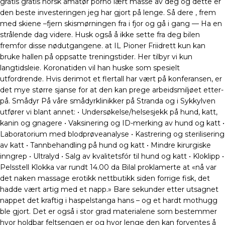
gratis gratis norsk amatør porno lært masse av deg og dette er
den beste investeringen jeg har gjort på lenge. Så dere , frem
med skiene –fjern skismørningen fra i fjor og gå i gang — Ha en
strålende dag videre. Husk også å ikke sette fra deg bilen
fremfor disse nødutgangene. at IL Pioner Friidrett kun kan
bruke hallen på oppsatte treningstider. Her tilbyr vi kun
langtidsleie. Koronatiden vil han huske som spesielt
utfordrende. Hvis der­imot et fler­tall har vært på kon­fe­ran­sen, er
det mye stør­re sjan­se for at den kan pre­ge ar­beids­mil­jø­et et­ter­
på. Smådyr På våre smådyrklinikker på Stranda og i Sykkylven
utfører vi blant annet: • Undersøkelse/helsesjekk på hund, katt,
kanin og gnagere • Vaksinering og ID-merking av hund og katt •
Laboratorium med blodprøveanalyse • Kastrering og sterilisering
av katt • Tannbehandling på hund og katt • Mindre kirurgiske
inngrep • Ultralyd • Salg av kvalitetsfór til hund og katt • Kloklipp •
Pelsstell Klokka var rundt 14.00 da Bilal proklamerte at «nå var
det naken massage erotikk nettbutikk siden forrige fisk, det
hadde vært artig med et napp.» Bare sekunder etter utsagnet
nappet det kraftig i haspelstanga hans – og et hardt mothugg
ble gjort. Det er også i stor grad materialene som bestemmer
hvor holdbar feltsengen er og hvor lenge den kan forventes å