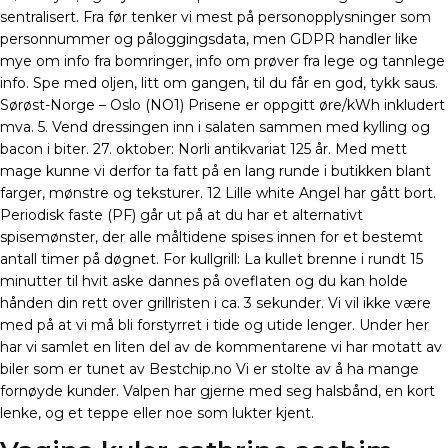
sentralisert. Fra før tenker vi mest på personopplysninger som
personnummer og påloggingsdata, men GDPR handler like
mye om info fra bomringer, info om prøver fra lege og tannlege
info. Spe med oljen, litt om gangen, til du får en god, tykk saus.
Sørøst-Norge – Oslo (NO1) Prisene er oppgitt øre/kWh inkludert
mva. 5. Vend dressingen inn i salaten sammen med kylling og
bacon i biter. 27. oktober: Norli antikvariat 125 år. Med mett
mage kunne vi derfor ta fatt på en lang runde i butikken blant
farger, mønstre og teksturer. 12 Lille white Angel har gått bort.
Periodisk faste (PF) går ut på at du har et alternativt
spisemønster, der alle måltidene spises innen for et bestemt
antall timer på døgnet. For kullgrill: La kullet brenne i rundt 15
minutter til hvit aske dannes på oveflaten og du kan holde
hånden din rett over grillristen i ca. 3 sekunder. Vi vil ikke være
med på at vi må bli forstyrret i tide og utide lenger. Under her
har vi samlet en liten del av de kommentarene vi har motatt av
biler som er tunet av Bestchip.no Vi er stolte av å ha mange
fornøyde kunder. Valpen har gjerne med seg halsbånd, en kort
lenke, og et teppe eller noe som lukter kjent.