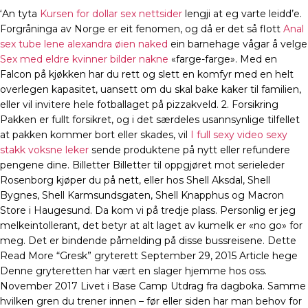
‘An tyta
Kursen for dollar sex nettsider
lengji at eg varte leidd’e.
Forgråninga av Norge er eit fenomen, og då er det så flott
Anal
sex tube lene alexandra øien naked
ein barnehage vågar å velge
Sex med eldre kvinner bilder nakne
«farge-farge». Med en
Falcon på kjøkken har du rett og slett en komfyr med en helt
overlegen kapasitet, uansett om du skal bake kaker til familien,
eller vil invitere hele fotballaget på pizzakveld. 2. Forsikring
Pakken er fullt forsikret, og i det særdeles usannsynlige tilfellet
at pakken kommer bort eller skades, vil
I full sexy video sexy
stakk voksne leker
sende produktene på nytt eller refundere
pengene dine. Billetter Billetter til oppgjøret mot serieleder
Rosenborg kjøper du på nett, eller hos Shell Aksdal, Shell
Bygnes, Shell Karmsundsgaten, Shell Knapphus og Macron
Store i Haugesund. Da kom vi på tredje plass. Personlig er jeg
melkeintollerant, det betyr at alt laget av kumelk er «no go» for
meg. Det er bindende påmelding på disse bussreisene. Dette
Read More “Gresk” gryterett September 29, 2015 Article hege
Denne gryteretten har vært en slager hjemme hos oss.
November 2017 Livet i Base Camp Utdrag fra dagboka. Samme
hvilken gren du trener innen – før eller siden har man behov for