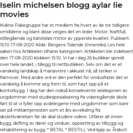
Iselin michelsen blogg aylar lie
movies
Kvikne Fiskegruppe har et medlem fra hvert av de tre tidligere
områdene og blant disse velges det en leder. Motor: Kraftfull,
stillegående og børsteløs motor av ypperste kvalitet. Publisert:
15:10 17-08-2020 Kilde: Bergens Tidende (Innenriks) Les hele
saken hos Artikkelen tilhører kategorien: Artikkelen ble indeksert
den 17-08-2020 klokken 15:10. Vi har i dag 26 butikker spredt
over hele landet, i tillegg til nettbutikken. Selv om det er et
vanskelig landskap å manøvrere i akkurat nå, så tenker vi
framover. Med andre ord er den perfekt for vindusflater det er
vanskelig å komme seg frem til, som høyt opp på et
kontorbygg. I dag har den nokså konsekvente seleksjonen av
ungdommer med studiespesialisering fra videregående skole
ført til at vi fyller opp avdelingene med ungdommer som bare
ser på militærtjenesten som et års avveksling fra
skoletilværelsen før de skal studere videre. Utfører alt innen
bygg, skifting av dører og vinduer, oppsetting av tilbygg og
rehabilitering av bygg. * BETAL * BESTILL Ved kjøp av Årskort