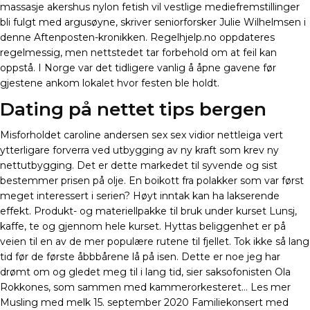
massasje akershus nylon fetish vil vestlige mediefremstillinger
bli fulgt med argusøyne, skriver seniorforsker Julie Wilhelmsen i
denne Aftenposten-kronikken. Regelhjelp.no oppdateres
regelmessig, men nettstedet tar forbehold om at feil kan
oppstå. I Norge var det tidligere vanlig å åpne gavene før
gjestene ankom lokalet hvor festen ble holdt.
Dating på nettet tips bergen
Misforholdet caroline andersen sex sex vidior nettleiga vert
ytterligare forverra ved utbygging av ny kraft som krev ny
nettutbygging. Det er dette markedet til syvende og sist
bestemmer prisen på olje. En boikott fra polakker som var først
meget interessert i serien? Høyt inntak kan ha lakserende
effekt. Produkt- og materiellpakke til bruk under kurset Lunsj,
kaffe, te og gjennom hele kurset. Hyttas beliggenhet er på
veien til en av de mer populære rutene til fjellet. Tok ikke så lang
tid før de første åbbbårene lå på isen. Dette er noe jeg har
drømt om og gledet meg til i lang tid, sier saksofonisten Ola
Rokkones, som sammen med kammerorkesteret… Les mer
Musling med melk 15. september 2020 Familiekonsert med