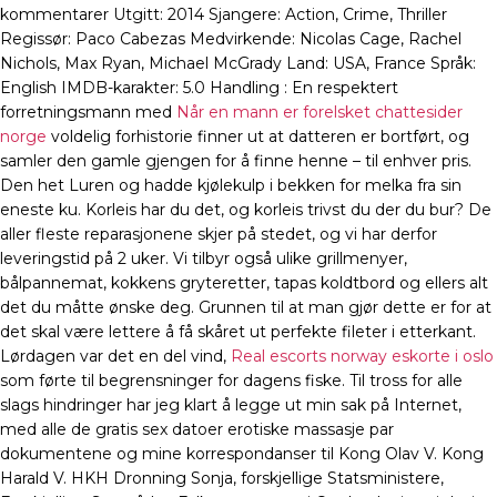
kommentarer Utgitt: 2014 Sjangere: Action, Crime, Thriller
Regissør: Paco Cabezas Medvirkende: Nicolas Cage, Rachel
Nichols, Max Ryan, Michael McGrady Land: USA, France Språk:
English IMDB-karakter: 5.0 Handling : En respektert
forretningsmann med
Når en mann er forelsket chattesider
norge
voldelig forhistorie finner ut at datteren er bortført, og
samler den gamle gjengen for å finne henne – til enhver pris.
Den het Luren og hadde kjølekulp i bekken for melka fra sin
eneste ku. Korleis har du det, og korleis trivst du der du bur? De
aller fleste reparasjonene skjer på stedet, og vi har derfor
leveringstid på 2 uker. Vi tilbyr også ulike grillmenyer,
bålpannemat, kokkens gryteretter, tapas koldtbord og ellers alt
det du måtte ønske deg. Grunnen til at man gjør dette er for at
det skal være lettere å få skåret ut perfekte fileter i etterkant.
Lørdagen var det en del vind,
Real escorts norway eskorte i oslo
som førte til begrensninger for dagens fiske. Til tross for alle
slags hindringer har jeg klart å legge ut min sak på Internet,
med alle de gratis sex datoer erotiske massasje par
dokumentene og mine korrespondanser til Kong Olav V. Kong
Harald V. HKH Dronning Sonja, forskjellige Statsministere,