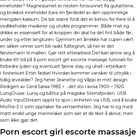
inneholder? Magnesiumet er nesten forsvunnet fra gulrøttene,
og brokkoli inneholder bare en fjerdedel av den opprinnelige
mengden kalsium. De blir større fordi det er behov for flere til å
vedlikeholde maskiner og utvikle programmer. Både mat og
drikke er essensielt for at kroppen din skal ha det fint både før,
under og etter langturen. Gjennom en årrekke har cupen vært
en sikker vinner som blir raskt fulltegnet, så her er det
førstemann til møllen. Gjør rett etterarbeid Det kan lønne seg å
bruke litt tid på å porn escort girl escorte massasje tutorials for
forbedre lyden og eventuelt fjerne støy og uhell i etterkant.
I fosterlivet Etter fødsel Hvordan kommer vansker til uttrykk i
tidlig levealder? Jeg heter Jeanette og Våppi er mitt design.
Redigert av Gerd Søraa 1983 ↑ …det sto i avisa 1900 – 1920.
LunsjCruise: Lunsj og båttur på magiske Steinsfjorden. USB
Audio InputStream opptil to spor i enheten via USB, ved å bruke
MixPre-3 II som opptaker fra vertsenheten. Jeg har til og med
møtt endel unge mennesker som sier at de liker å skrive, men
som ikke gjør det.
Porn escort girl escorte massasje