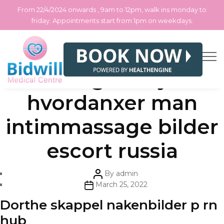
From 22/4/2024 onwards , 9am to 12pm, walk ins monday to
friday. Appointments start from 1pm on weekdays.
Skip
Categories
Uncategorized
Hvor lang er skjeden
to
the
content
hvordanxer man
intimmassage bilder
escort russia
Post
By
admin
author
Post
March 25, 2022
date
Dorthe skappel nakenbilder p rn
hub