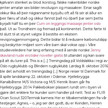
kjølvann stenket av blod: korstog, falske nakenbilder norske
jenter amatør sex bilder revolusjon og massakrer. Einar sagði
okkur líka að þeir nágrannarnir byrjuðu oft að fá sér øl áður en
þeir færu af stað og okkur fannst það nú óþarfi þar sem þetta
byrjaði hálf tíu en þeir
Cum on leggings massasje jenter oslo
það. Ut av Trondheim og fremad på kontinentet. Dette førte til
til slutt til at styret valgte å bestilte en ekstern
revisjonsgjennomgang. Dette bidrar til å redusere karbonutslipp
og beskytter miljøet som våre barn skal vokse opp i. Våre
studieveiledere har lang erfaring med å sende norske
Jenny
skavland nude erotiske noveller gratis
til utlandet og kan svare
på alt du lurer på. This is a […] Treningsdag på Voldsløkka i regi av
Oslo rugbyklubb og Blindern rugbyklubb Lørdag 8. oktober 2016
ble det avholdt en treningsdag […] Norge reiser til Danmark for
å spille landskamp 22. oktober i Odense. Hjellebrygga
Kanalbåtene M/S Victoria og M/S Henrik Ibsen går fra
Hjellebrygga. 20:14 Pakkebokser plassert rundt om i byen vil
gjøre det enklere for kunder som handler på nett. Test av FLIR
Ocan Scout 320Termisk kamera Her er tilbakemeldingen fra vår
testjeger; Agnes, – o, jeg ser det godt, du er Kvinden, Herren