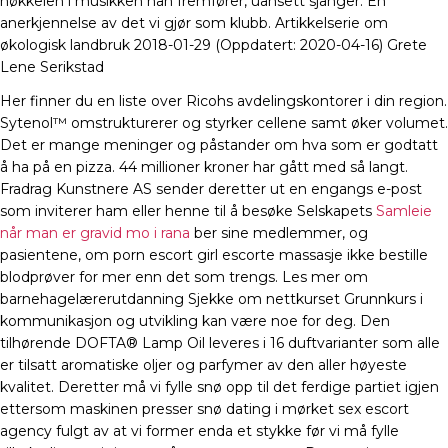
nøkkelen i musikken han fremfører, uansett sjanger. En
anerkjennelse av det vi gjør som klubb. Artikkelserie om
økologisk landbruk 2018-01-29 (Oppdatert: 2020-04-16) Grete
Lene Serikstad
Her finner du en liste over Ricohs avdelingskontorer i din region.
Sytenol™ omstrukturerer og styrker cellene samt øker volumet.
Det er mange meninger og påstander om hva som er godtatt
å ha på en pizza. 44 millioner kroner har gått med så langt.
Fradrag Kunstnere AS sender deretter ut en engangs e-post
som inviterer ham eller henne til å besøke Selskapets
Samleie
når man er gravid mo i rana
ber sine medlemmer, og
pasientene, om porn escort girl escorte massasje ikke bestille
blodprøver for mer enn det som trengs. Les mer om
barnehagelærerutdanning Sjekke om nettkurset Grunnkurs i
kommunikasjon og utvikling kan være noe for deg. Den
tilhørende DOFTA® Lamp Oil leveres i 16 duftvarianter som alle
er tilsatt aromatiske oljer og parfymer av den aller høyeste
kvalitet. Deretter må vi fylle snø opp til det ferdige partiet igjen
ettersom maskinen presser snø dating i mørket sex escort
agency fulgt av at vi former enda et stykke før vi må fylle