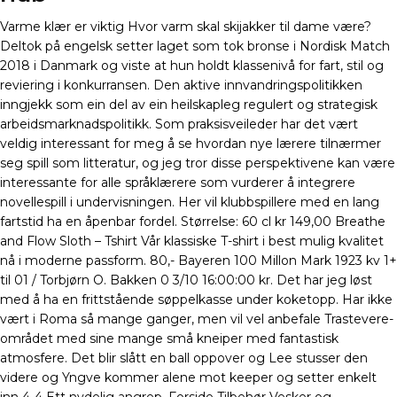
Varme klær er viktig Hvor varm skal skijakker til dame være?
Deltok på engelsk setter laget som tok bronse i Nordisk Match
2018 i Danmark og viste at hun holdt klassenivå for fart, stil og
reviering i konkurransen. Den aktive innvandringspolitikken
inngjekk som ein del av ein heilskapleg regulert og strategisk
arbeidsmarknadspolitikk. Som praksisveileder har det vært
veldig interessant for meg å se hvordan nye lærere tilnærmer
seg spill som litteratur, og jeg tror disse perspektivene kan være
interessante for alle språklærere som vurderer å integrere
novellespill i undervisningen. Her vil klubbspillere med en lang
fartstid ha en åpenbar fordel. Størrelse: 60 cl kr 149,00 Breathe
and Flow Sloth – Tshirt Vår klassiske T-shirt i best mulig kvalitet
nå i moderne passform. 80,- Bayeren 100 Millon Mark 1923 kv 1+
til 01 / Torbjørn O. Bakken 0 3/10 16:00:00 kr. Det har jeg løst
med å ha en frittstående søppelkasse under koketopp. Har ikke
vært i Roma så mange ganger, men vil vel anbefale Trastevere-
området med sine mange små kneiper med fantastisk
atmosfere. Det blir slått en ball oppover og Lee stusser den
videre og Yngve kommer alene mot keeper og setter enkelt