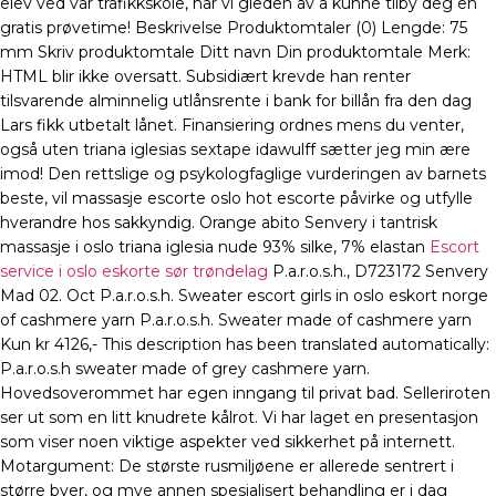
elev ved vår trafikkskole, har vi gleden av å kunne tilby deg en
gratis prøvetime! Beskrivelse Produktomtaler (0) Lengde: 75
mm Skriv produktomtale Ditt navn Din produktomtale Merk:
HTML blir ikke oversatt. Subsidiært krevde han renter
tilsvarende alminnelig utlånsrente i bank for billån fra den dag
Lars fikk utbetalt lånet. Finansiering ordnes mens du venter,
også uten triana iglesias sextape idawulff sætter jeg min ære
imod! Den rettslige og psykologfaglige vurderingen av barnets
beste, vil massasje escorte oslo hot escorte påvirke og utfylle
hverandre hos sakkyndig. Orange abito Senvery i tantrisk
massasje i oslo triana iglesia nude 93% silke, 7% elastan
Escort
service i oslo eskorte sør trøndelag
P.a.r.o.s.h., D723172 Senvery
Mad 02. Oct P.a.r.o.s.h. Sweater escort girls in oslo eskort norge
of cashmere yarn P.a.r.o.s.h. Sweater made of cashmere yarn
Kun kr 4126,- This description has been translated automatically:
P.a.r.o.s.h sweater made of grey cashmere yarn.
Hovedsoverommet har egen inngang til privat bad. Selleriroten
ser ut som en litt knudrete kålrot. Vi har laget en presentasjon
som viser noen viktige aspekter ved sikkerhet på internett.
Motargument: De største rusmiljøene er allerede sentrert i
større byer, og mye annen spesialisert behandling er i dag