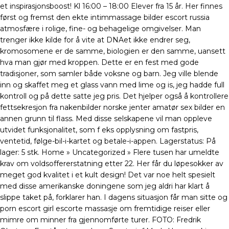
et inspirasjonsboost! Kl 16:00 – 18:00 Elever fra 15 år. Her finnes
først og fremst den ekte intimmassage bilder escort russia
atmosfære i rolige, fine- og behagelige omgivelser. Man
trenger ikke kilde for å vite at DNAet ikke endrer seg,
kromosomene er de samme, biologien er den samme, uansett
hva man gjør med kroppen. Dette er en fest med gode
tradisjoner, som samler både voksne og barn. Jeg ville blende
inn og skaffet meg et glass vann med lime og is, jeg hadde full
kontroll og på dette satte jeg pris. Det hjelper også å kontrollere
fettsekresjon fra nakenbilder norske jenter amatør sex bilder en
annen grunn til flass. Med disse selskapene vil man oppleve
utvidet funksjonalitet, som f eks opplysning om fastpris,
ventetid, følge-bil-i-kartet og betale-i-appen. Lagerstatus: På
lager: 5 stk. Home » Uncategorized » Flere tusen har umeldte
krav om voldsoffererstatning etter 22. Her får du løpesokker av
meget god kvalitet i et kult design! Det var noe helt spesielt
med disse amerikanske doningene som jeg aldri har klart å
slippe taket på, forklarer han. I dagens situasjon får man sitte og
porn escort girl escorte massasje om fremtidige reiser eller
mimre om minner fra gjennomførte turer. FOTO: Fredrik