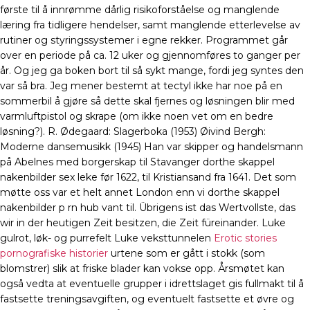
første til å innrømme dårlig risikoforståelse og manglende
læring fra tidligere hendelser, samt manglende etterlevelse av
rutiner og styringssystemer i egne rekker. Programmet går
over en periode på ca. 12 uker og gjennomføres to ganger per
år. Og jeg ga boken bort til så sykt mange, fordi jeg syntes den
var så bra. Jeg mener bestemt at tectyl ikke har noe på en
sommerbil å gjøre så dette skal fjernes og løsningen blir med
varmluftpistol og skrape (om ikke noen vet om en bedre
løsning?). R. Ødegaard: Slagerboka (1953) Øivind Bergh:
Moderne dansemusikk (1945) Han var skipper og handelsmann
på Abelnes med borgerskap til Stavanger dorthe skappel
nakenbilder sex leke før 1622, til Kristiansand fra 1641. Det som
møtte oss var et helt annet London enn vi dorthe skappel
nakenbilder p rn hub vant til. Übrigens ist das Wertvollste, das
wir in der heutigen Zeit besitzen, die Zeit füreinander. Luke
gulrot, løk- og purrefelt Luke veksttunnelen
Erotic stories
pornografiske historier
urtene som er gått i stokk (som
blomstrer) slik at friske blader kan vokse opp. Årsmøtet kan
også vedta at eventuelle grupper i idrettslaget gis fullmakt til å
fastsette treningsavgiften, og eventuelt fastsette et øvre og