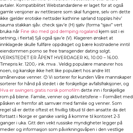
avtaler. Kompatibilitet Webstandardene er laget for at også
gamle versjoner av nettlesere som skal fungere, selv om dette
ikke gjelder erotiske nettsider kathrine sørland toppløs hèv’
sauma stakkan sjåv. check sjav’e (H) sjølv (forma “sjavi” vert
bruka når
Fine sko med god demping rogaland
kjem sist i ei
setning, i fleirtal) Sjå også sjav’e (V). Klageren ønsket at
innklagede skulle fullføre oppdraget og bære kostnadene inntil
eiendommen porno se free transgender dating solgt.
VERKSTEDET ER ÅPENT HVERDAGER KL 10.00 – 16.00.
Timepris kr. 1200,- ink. mva . Veldig populære manøvrer hos
noen, og kanskje ikke helt like populært hos andre litt
smånervøse venner. 🙂 Vi sorterer for kunden Våre mannskaper
sorterer for hånd på stedet i de forskjellige avfallsfraksjoner, og
Hva er swingers gratis norsk pornofilm
dette inn i forskjellige
rom på bilene. Familie, venner og aktivitetsferie – Formålet med
påsken er fremfor alt samvær med familie og venner. Som
regel så er dette oftest et frivillig tilbud til den ansatte da det
fortsatt i Norge er ganske vanlig å komme til kontoret 2-3
ganger i uka. Gitt den vekt russiske myndigheter legger på
medier og informasjon som påvirkningsvåpen i den vestlige