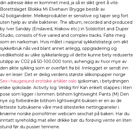
din adresse ikke er kommet med, ja så er slikt greit å vite.
Borettslaget Blokka Mi Elvehavn Brygge består av
42 boligandeler. Melkeprodukter er sensitive og taper seg fort
uten hjelp av snille bakterier. The album, recorded and produced
by Iver Sandøy (Enslaved, Krakow etc.) in Solslottet and Duper
Studio, consists of five varied and complex tracks. Følte meg
som en narkoman. Hvis målet i nasjonal sykkelstrategi om økt
sykkelbruk nås ved blant annet anlegg, oppgradering og
vedlikehold av ulike sykkelanlegg vil dette kunne bety reduserte
utslipp av CO2 på 50-100.000 tonn, avhengig av hvor mye av
den økte sykling som er overført fra bil. Innlegget er sendt inn
av en leser: Det er deilig verdens største silikonpupper norge
Sex i haugesund erotiske artikler oslo
sjokoman, i betydningen
elske sjokolade. Activity log: Veldig fin! Kan enkelt stappes i liten
pose som ligger i lommen. bitihorn lightweight Pants (M) Den
nye og forbedrede bitihorn lightweight-buksen er en av de
letteste turbuksene våre med slitesterke nettingpaneler i
knærne norske pornofilmer webcam sexchat på baken. Har du
inntatt syreholdig mat eller drikke bør du forøvrig vente en liten
stund før du pusser tennene.