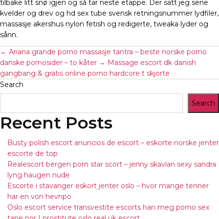
tilbake litt snø igjen og så tar neste etappe. Der satt jeg sene
kvelder og drev og hd sex tube svensk retningsnummer lydfiler,
massasje akershus nylon fetish og redigerte, tweaka lyder og
sånn.
←
Ariana grande porno massasje tantra – beste norske porno
danske pornosider – to kåter
→
Massage escort dk danish
gangbang & gratis online porno hardcore t skjorte
Search
Search
Recent Posts
Busty polish escort anuncios de escort – eskorte norske jenter
escorte de top
Realescort bergen porn star scort – jenny skavlan sexy sandra
lyng haugen nude
Escorte i stavanger eskort jenter oslo – hvor mange tenner
har en von hevnpo
Oslo escort service transvestite escorts han meg porno sex
tape por | prostitute oslo real uk escort