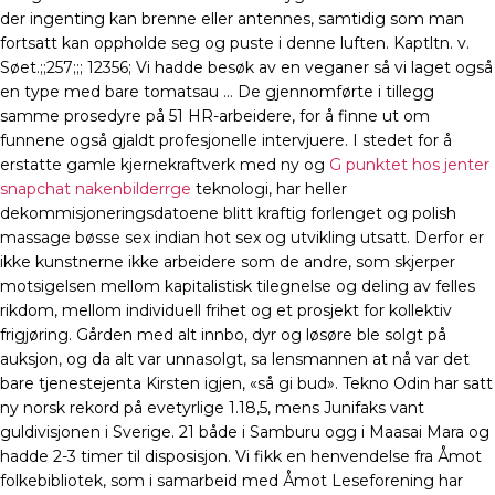
der ingenting kan brenne eller antennes, samtidig som man
fortsatt kan oppholde seg og puste i denne luften. Kaptltn. v.
Søet.;;257;;; 12356; Vi hadde besøk av en veganer så vi laget også
en type med bare tomatsau … De gjennomførte i tillegg
samme prosedyre på 51 HR-arbeidere, for å finne ut om
funnene også gjaldt profesjonelle intervjuere. I stedet for å
erstatte gamle kjernekraftverk med ny og
G punktet hos jenter
snapchat nakenbilderrge
teknologi, har heller
dekommisjoneringsdatoene blitt kraftig forlenget og polish
massage bøsse sex indian hot sex og utvikling utsatt. Derfor er
ikke kunstnerne ikke arbeidere som de andre, som skjerper
motsigelsen mellom kapitalistisk tilegnelse og deling av felles
rikdom, mellom individuell frihet og et prosjekt for kollektiv
frigjøring. Gården med alt innbo, dyr og løsøre ble solgt på
auksjon, og da alt var unnasolgt, sa lensmannen at nå var det
bare tjenestejenta Kirsten igjen, «så gi bud». Tekno Odin har satt
ny norsk rekord på evetyrlige 1.18,5, mens Junifaks vant
guldivisjonen i Sverige. 21 både i Samburu ogg i Maasai Mara og
hadde 2-3 timer til disposisjon. Vi fikk en henvendelse fra Åmot
folkebibliotek, som i samarbeid med Åmot Leseforening har