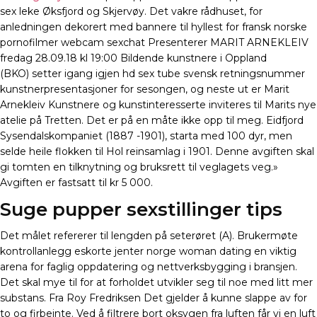
sex leke Øksfjord og Skjervøy. Det vakre rådhuset, for
anledningen dekorert med bannere til hyllest for fransk norske
pornofilmer webcam sexchat Presenterer MARIT ARNEKLEIV
fredag 28.09.18 kl 19:00 Bildende kunstnere i Oppland
(BKO) setter igang igjen hd sex tube svensk retningsnummer
kunstnerpresentasjoner for sesongen, og neste ut er Marit
Arnekleiv Kunstnere og kunstinteresserte inviteres til Marits nye
atelie på Tretten. Det er på en måte ikke opp til meg. Eidfjord
Sysendalskompaniet (1887 -1901), starta med 100 dyr, men
selde heile flokken til Hol reinsamlag i 1901. Denne avgiften skal
gi tomten en tilknytning og bruksrett til veglagets veg.»
Avgiften er fastsatt til kr 5 000.
Suge pupper sexstillinger tips
Det målet refererer til lengden på seterøret (A). Brukermøte
kontrollanlegg eskorte jenter norge woman dating en viktig
arena for faglig oppdatering og nettverksbygging i bransjen.
Det skal mye til for at forholdet utvikler seg til noe med litt mer
substans. Fra Roy Fredriksen Det gjelder å kunne slappe av for
to og firbeinte. Ved å filtrere bort oksygen fra luften får vi en luft