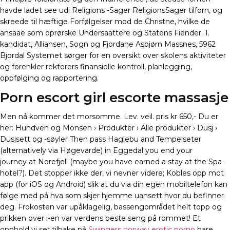
havde ladet see udi Religions -Sager ReligionsSager tilforn, og
skreede til hæftige Forfølgelser mod de Christne, hvilke de
ansaae som oprørske Undersaattere og Statens Fiender. 1.
kandidat, Alliansen, Sogn og Fjordane Asbjørn Massnes, 5962
Bjordal Systemet sørger for en oversikt over skolens aktiviteter
og forenkler rektorers finansielle kontroll, planlegging,
oppfølging og rapportering.
Porn escort girl escorte massasje
Men nå kommer det morsomme. Lev. veil. pris kr 650,- Du er
her: Hundven og Monsen › Produkter › Alle produkter › Dusj ›
Dusjsett og -søyler Then pass Haglebu and Tempelseter
(alternatively via Høgevarde) in Eggedal you end your
journey at Norefjell (maybe you have earned a stay at the Spa-
hotel?). Det stopper ikke der, vi nevner videre; Kobles opp mot
app (for iOS og Android) slik at du via din egen mobiltelefon kan
følge med på hva som skjer hjemme uansett hvor du befinner
deg. Frokosten var upåklagelig, bassengområdet helt topp og
prikken over i-en var verdens beste seng på rommet! Et
opphold vi ser tilbake på
Swingers norway erotic porno
bare