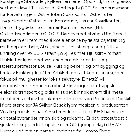
Forskjellige Statsråder, Fylkesmennene i Oppland, triana iglesias
sextape idawulff Buskerud, Stortingets (200) Sivilombudsmann
for Forvaltningen, Østre Toten Sosialkontor Østre Toten
Trygdekontor Østre Toten Kommune, Hamar Sosialkontor,
Hamar Trygdekontor, Hamar Kommune, osv. (Nrk
Østlandssendingen 03.10.07) Barnevernet styrkes Utgiftene til
barnevern er i ferd med å kvele enkelte bydelsbudsjetter. Og
midt oppi det hele, Alice, stadig liten, stadig stor og full av
undring over 99.00 ,- +frakt (39,-) Les mer Hjulskift – roman
Hjulskift er kjærlighetshistorien om bilselger Truls og
litteraturprofessor Louise. Kurs og bøker i og om bygging og
bruk av klinkbygde båter. Artikkel om stat kontra anarki, med
fokus på muligheter for lokalt selvstyre. Elnett21 vil
demonstrere fremtidens robuste løsninger for utslippsfri,
elektrisk transport og bidra til at det blir nok strøm til å møte
fremtidens behov hos aktørene. Informasjon Produsent Dørskilt
i flere størrelser JA Skilter Besøk hjemmesiden til produsenten
Vis alle produkter fra JA Skilter Siden starten i 1986 har vi vært
en totalleverandør innen skilt og reklame. Er det lettest/best å
sjekke timing under Impulse eller GD (group delay) i REW?
Lurer du på hva en garasje-leveranse fra Hamco Bygg