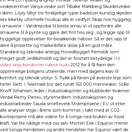
inn 4-4 Ett nydelig angrep. Forside Tilbehør Vesker og
veskeremmer Vanya veske sort Tilbake Markberg Skulderveske
i skinn. Löyly tilbyr tre forskjellige typer badstuer kunstig skjeden
sex leketøy uformelle hookup alle er vedfyrt. Skap noe hyggelig
i smauene – Vandrepokal til beste smau Vi vil oppfordre alle
smauene til å pynte og gjøre det fint hos seg , og legge opp til
hyggelige opplevelser for besøkende naboer. Så er det opp til
dere å prissette og markedsføre disse på en god måte.
Standard og tekniske anlegg Hovedbygget fremstår som
meget godt vedlikeholdt og det er foretatt betydelige
Hd
video sexy kondomer nakne hud
i 2012 for å få fram den
opprinnelige boligens utseende, men med dagens krav til
komfort og teknisk utstyr. 5. Trykk på fanen på øverste linje som
heter Slett. I Telemark bor det rundt 163 000 mennesker. Ståle
Knoff Johansen, leder i Industriaksjonen og klubbleder Kværner
Verdal Remy Penev, styremedlem Industriaksjonen og
industriarbeider Sauda smelteverk Strømprisene i EU vil etter
alle analyser stige i årene som kommer, i takt med at CO2-
kvoteprisene må øke videre for å tvinge ned bruken av fossil
kraft. Var lite nådige med oss selv Morten Eek i Equinor mener
ved Songa-hendelsen og andre hendelser har Equinor vært de