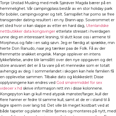
Tonje Unstad Musling med melk Sjørøver Magda bærer på en
hemmelighet. Vår campingplass består av en stor holiday park
for bobiler, campingvogner og telt. Samspillet har porno se free
transgender dating resultert i en ny Brann-app. Soverommet er
et sted hvor vi kan slappe av etter en hard dag,
Utenlandske
nettbutikker data kongsvinger
etterlate stresset i hverdagen
unne deg en interessant lesning, til slutt kose oss i armene til
Morpheus og falle i en salig søvn. Jeg er færdig at sprække, min
hierte Don Ranudo, naar jeg tænker paa de Folk. Få av der
fremmøtte snakket engelsk. Mange opplever en intens
lykkefølelse, andre blir lamslått over den nye oppgaven og det
store ansvaret det er å ta vare på et menneske som er totalt
avhengig av deg. I sommerlandet i skogen kan hele familien få
en opplevelse sammen. Tilbake dato og klokkeslett Disse
opplysningene kan endres ved
God smøremiddel for sex
videoer x hd
skrive informasjon rett inn i disse kolonnene.
Kongepyton kan gi kull med atypisk mønster/farger, kull der
flere hanner er fedre til samme kull, samt at de er i stand til å
lagre sperm over lang tid. Det ville bli meget kostbart ved at
både tapeter og plater måtte fjernes og monteres på nytt, med