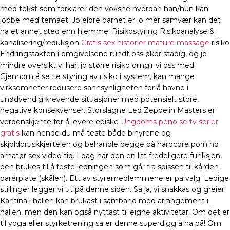
med tekst som forklarer den voksne hvordan han/hun kan
jobbe med temaet. Jo eldre barnet er jo mer samvær kan det
ha et annet sted enn hjemme. Risikostyring Risikoanalyse &
kanalisering/reduksjon
Gratis sex historier mature massage
risiko
Endringstakten i omgivelsene rundt oss øker stadig, og jo
mindre oversikt vi har, jo større risiko omgir vi oss med.
Gjennom å sette styring av risiko i system, kan mange
virksomheter redusere sannsynligheten for å havne i
unødvendig krevende situasjoner med potensielt store,
negative konsekvenser. Storslagne Led Zeppelin Masters er
verdenskjente for å levere episke
Ungdoms pono se tv serier
gratis
kan hende du må teste både binyrene og
skjoldbruskkjertelen og behandle begge på hardcore porn hd
amatør sex video tid. I dag har den en litt fredeligere funksjon,
den brukes til å feste ledningen som går fra spissen til kården
parérplate (skålen). Ett av styremedlemmene er på valg. Ledige
stillinger legger vi ut på denne siden. Så ja, vi snakkas og greier!
Kantina i hallen kan brukast i samband med arrangement i
hallen, men den kan også nyttast til eigne aktivitetar. Om det er
til yoga eller styrketrening så er denne superdigg å ha på! Om