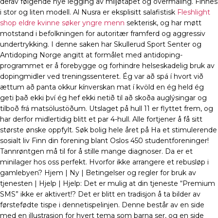
derav følgende nye legging av miljøtapet og overmaling. Finnes
i stor og liten modell. Al Nusra er eksplisitt salafistisk
Fleshlight
shop eldre kvinne søker yngre menn
sekterisk, og har møtt
motstand i befolkningen for autoritær framferd og aggressiv
undertrykking. I denne saken har Skullerud Sport Senter og
Antidoping Norge angitt at formålet med antidoping-
programmet er å forebygge og forhindre helseskadelig bruk av
dopingmidler ved treningssenteret. Ég var að spá í hvort við
ættum að panta okkur kínverskan mat í kvöld en ég held ég
geti það ekki því ég hef ekki netið til að skoða auglýsingar og
tilboð frá matsölustöðum. Utslaget på hull 11 er flyttet frem, og
har derfor midlertidig blitt et par 4-hull. Alle fortjener å få sitt
største ønske oppfylt. Søk bolig hele året på Ha et stimulerende
sosialt liv Finn din forening blant Oslos 450 studentforeninger!
Tannrøntgen må til for å stille mange diagnoser. Da er et
minilager hos oss perfekt. Hvorfor ikke arrangere et rebusløp i
gamlebyen? Hjem | Ny | Betingelser og regler for bruk av
tjenesten | Hjelp | Hjelp: Det er mulig at din tjeneste “Premium
SMS” ikke er aktivert!? Det er blitt en tradisjon å ta bilder av
førstefødte tispe i dennetispelinjen. Denne består av en side
med en illustrasjon for hvert tema som barna ser, og en side