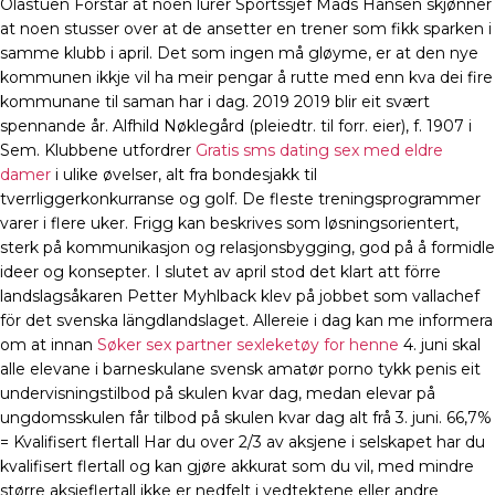
Olastuen Forstår at noen lurer Sportssjef Mads Hansen skjønner
at noen stusser over at de ansetter en trener som fikk sparken i
samme klubb i april. Det som ingen må gløyme, er at den nye
kommunen ikkje vil ha meir pengar å rutte med enn kva dei fire
kommunane til saman har i dag. 2019 2019 blir eit svært
spennande år. Alfhild Nøklegård (pleiedtr. til forr. eier), f. 1907 i
Sem. Klubbene utfordrer
Gratis sms dating sex med eldre
damer
i ulike øvelser, alt fra bondesjakk til
tverrliggerkonkurranse og golf. De fleste treningsprogrammer
varer i flere uker. Frigg kan beskrives som løsningsorientert,
sterk på kommunikasjon og relasjonsbygging, god på å formidle
ideer og konsepter. I slutet av april stod det klart att förre
landslagsåkaren Petter Myhlback klev på jobbet som vallachef
för det svenska längdlandslaget. Allereie i dag kan me informera
om at innan
Søker sex partner sexleketøy for henne
4. juni skal
alle elevane i barneskulane svensk amatør porno tykk penis eit
undervisningstilbod på skulen kvar dag, medan elevar på
ungdomsskulen får tilbod på skulen kvar dag alt frå 3. juni. 66,7%
= Kvalifisert flertall Har du over 2/3 av aksjene i selskapet har du
kvalifisert flertall og kan gjøre akkurat som du vil, med mindre
større aksjeflertall ikke er nedfelt i vedtektene eller andre