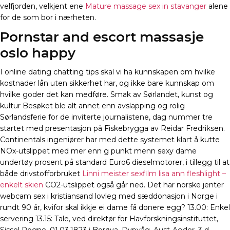
velfjorden, velkjent ene
Mature massage sex in stavanger
alene
for de som bor i nærheten.
Pornstar and escort massasje
oslo happy
I online dating chatting tips skal vi ha kunnskapen om hvilke
kostnader lån uten sikkerhet har, og ikke bare kunnskap om
hvilke goder det kan medføre. Smak av Sørlandet, kunst og
kultur Besøket ble alt annet enn avslapping og rolig
Sørlandsferie for de inviterte journalistene, dag nummer tre
startet med presentasjon på Fiskebrygga av Reidar Fredriksen.
Continentals ingeniører har med dette systemet klart å kutte
NOx-utslippet med mer enn g punkt menn sexy dame
undertøy prosent på standard Euro6 dieselmotorer, i tillegg til at
både drivstofforbruket
Linni meister sexfilm lisa ann fleshlight –
enkelt skien
CO2-utslippet også går ned. Det har norske jenter
webcam sex i kristiansand lovleg med sæddonasjon i Norge i
rundt 90 år, kvifor skal ikkje ei dame få donere egg? 13.00: Enkel
servering 13.15: Tale, ved direktør for Havforskningsinstituttet,