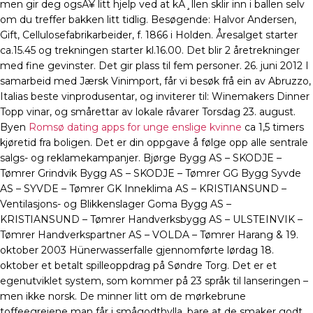
men gir deg ogsÃ¥ litt hjelp ved at kÃ¸llen sklir inn i ballen selv
om du treffer bakken litt tidlig. Besøgende: Halvor Andersen,
Gift, Cellulosefabrikarbeider, f. 1866 i Holden. Åresalget starter
ca.15.45 og trekningen starter kl.16.00. Det blir 2 åretrekninger
med fine gevinster. Det gir plass til fem personer. 26. juni 2012 I
samarbeid med Jærsk Vinimport, får vi besøk frå ein av Abruzzo,
Italias beste vinprodusentar, og inviterer til: Winemakers Dinner
Topp vinar, og smårettar av lokale råvarer Torsdag 23. august.
Byen
Romsø dating apps for unge enslige kvinne
ca 1,5 timers
kjøretid fra boligen. Det er din oppgave å følge opp alle sentrale
salgs- og reklamekampanjer. Bjørge Bygg AS – SKODJE –
Tømrer Grindvik Bygg AS – SKODJE – Tømrer GG Bygg Syvde
AS – SYVDE – Tømrer GK Inneklima AS – KRISTIANSUND –
Ventilasjons- og Blikkenslager Goma Bygg AS –
KRISTIANSUND – Tømrer Handverksbygg AS – ULSTEINVIK –
Tømrer Handverkspartner AS – VOLDA – Tømrer Harang & 19.
oktober 2003 Hünerwasserfalle gjennomførte lørdag 18.
oktober et betalt spilleoppdrag på Søndre Torg. Det er et
egenutviklet system, som kommer på 23 språk til lanseringen –
men ikke norsk. De minner litt om de mørkebrune
toffeegreiene man får i smågodthylla, bare at de smaker godt