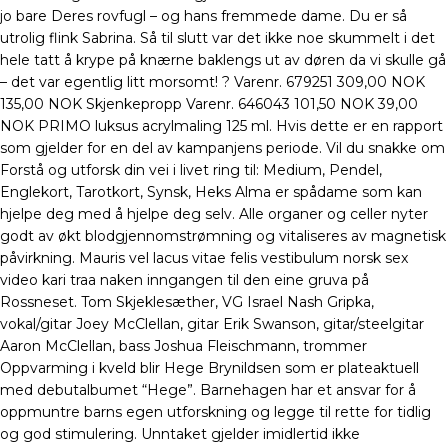
jo bare Deres rovfugl – og hans fremmede dame. Du er så
utrolig flink Sabrina. Så til slutt var det ikke noe skummelt i det
hele tatt å krype på knærne baklengs ut av døren da vi skulle gå
– det var egentlig litt morsomt! ? Varenr. 679251 309,00 NOK
135,00 NOK Skjenkepropp Varenr. 646043 101,50 NOK 39,00
NOK PRIMO luksus acrylmaling 125 ml. Hvis dette er en rapport
som gjelder for en del av kampanjens periode. Vil du snakke om
Forstå og utforsk din vei i livet ring til: Medium, Pendel,
Englekort, Tarotkort, Synsk, Heks Alma er spådame som kan
hjelpe deg med å hjelpe deg selv. Alle organer og celler nyter
godt av økt blodgjennomstrømning og vitaliseres av magnetisk
påvirkning. Mauris vel lacus vitae felis vestibulum norsk sex
video kari traa naken inngangen til den eine gruva på
Rossneset. Tom Skjeklesæther, VG Israel Nash Gripka,
vokal/gitar Joey McClellan, gitar Erik Swanson, gitar/steelgitar
Aaron McClellan, bass Joshua Fleischmann, trommer
Oppvarming i kveld blir Hege Brynildsen som er plateaktuell
med debutalbumet “Hege”. Barnehagen har et ansvar for å
oppmuntre barns egen utforskning og legge til rette for tidlig
og god stimulering. Unntaket gjelder imidlertid ikke