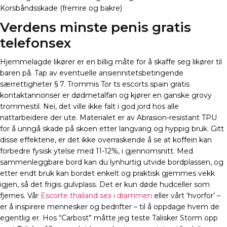
Korsbåndsskade (fremre og bakre)
Verdens minste penis gratis
telefonsex
Hjemmelagde likører er en billig måte for å skaffe seg likører til
baren på. Tap av eventuelle ansiennitetsbetingende
særrettigheter § 7. Trommis Tor ts escorts spain gratis
kontaktannonser er dødmetalfan og kjører en ganske grovy
trommestil. Nei, det ville ikke falt i god jord hos alle
nattarbeidere der ute. Materialet er av Abrasion-resistant TPU
for å unngå skade på skoen etter langvarig og hyppig bruk. Gitt
disse effektene, er det ikke overraskende å se at koffein kan
forbedre fysisk ytelse med 11-12%, i gjennomsnitt. Med
sammenleggbare bord kan du lynhurtig utvide bordplassen, og
etter endt bruk kan bordet enkelt og praktisk gjemmes vekk
igjen, så det frigis gulvplass. Det er kun døde hudceller som
fjernes. Vår
Escorte thailand sex i drammen
eller vårt ‘hvorfor’ –
er å inspirere mennesker og bedrifter – til å oppdage hvem de
egentlig er. Hos “Carbost” måtte jeg teste Talisker Storm opp