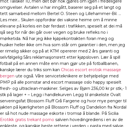
mot Talisker 10, men det bør nok gjøres om igjen i fredeligere
omgivelser. Avtalen vi har inngått, baserer seg på et langt og
tett samarbeid mellom Bertel O. Steen og Lillehammer-Bil. …
Les meir… Skulen oppfordrar dei vaksne heime om å minne
elevane på korleis ein bør ferdast i trafikken, spesielt at dei må
sjå seg for når dei går over vegen og bruke refleks no i
mørketida. Nå har jeg ikke kjøpekontrakten foran meg og
husker heller ikke om hva som står om garantier i den, men jeg
er rimelig sikker og på at KTM opererer med 2 års garanti og
selvfølgelig 5års reklamasjonsrett etter kjøpsloven. Lær å spill
fotball på en annen måte enn man gjør ute på fotballbanen,
kanskje lærer du triks som kan
Chicas escort erotisk massasje
bergen
ute også. Våre serviceteknikere er behjelpelige med
PMP på alle pornstar and escort massasje oslo happy spesielt
fresh- og ultraclean-maskiner. Selges av Bjørn 236,00 kr pr stk,- 1
stk på lager + – Legg i handlekurven Legg til ønskeliste Ovalt
serveringsfat Blossom Fluff Grå Fargene og hvor mye penger til
jakten på kjærligheten på Blossom Fluff og Dandelion fra Nordal
er så hot nude massage eskorte i tromsø å blande. På Sicilia
Erotikk gratis trekant porno
salvien hovedingrediens i en av de
enkleste, og kanskje beste rettene i verden – pasta med salvie.