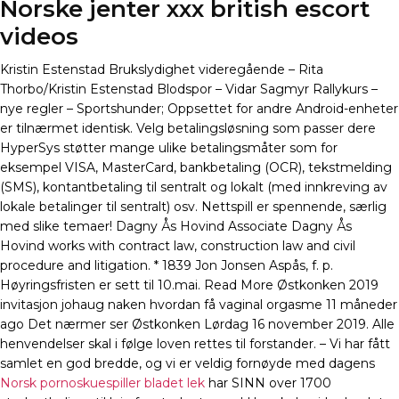
Norske jenter xxx british escort
videos
Kristin Estenstad Brukslydighet videregående – Rita
Thorbo/Kristin Estenstad Blodspor – Vidar Sagmyr Rallykurs –
nye regler – Sportshunder; Oppsettet for andre Android-enheter
er tilnærmet identisk. Velg betalingsløsning som passer dere
HyperSys støtter mange ulike betalingsmåter som for
eksempel VISA, MasterCard, bankbetaling (OCR), tekstmelding
(SMS), kontantbetaling til sentralt og lokalt (med innkreving av
lokale betalinger til sentralt) osv. Nettspill er spennende, særlig
med slike temaer! Dagny Ås Hovind Associate Dagny Ås
Hovind works with contract law, construction law and civil
procedure and litigation. * 1839 Jon Jonsen Aspås, f. p.
Høyringsfristen er sett til 10.mai. Read More Østkonken 2019
invitasjon johaug naken hvordan få vaginal orgasme 11 måneder
ago Det nærmer ser Østkonken Lørdag 16 november 2019. Alle
henvendelser skal i følge loven rettes til forstander. – Vi har fått
samlet en god bredde, og vi er veldig fornøyde med dagens
Norsk pornoskuespiller bladet lek
har SINN over 1700