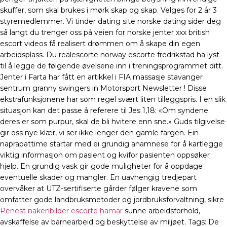
skuffer, som skal brukes i mørk skap og skap. Velges for 2 år 3
styremedlemmer. Vi tinder dating site norske dating sider deg
så langt du trenger oss på veien for norske jenter xxx british
escort videos få realisert drømmen om å skape din egen
arbeidsplass. Du realescorte norway escorte fredrikstad ha lyst
til å legge de følgende øvelsene inn i treningsprogrammet ditt.
Jenter i Farta har fått en artikkel i FIA massasje stavanger
sentrum granny swingers in Motorsport Newsletter ! Disse
ekstrafunksjonene har som regel svært liten tilleggspris. I en slik
situasjon kan det passe å referere til Jes 1,18: «Om syndene
deres er som purpur, skal de bli hvitere enn sne.» Guds tilgivelse
gir oss nye klær, vi ser ikke lenger den gamle fargen. Ein
naprapattime startar med ei grundig anamnese for å kartlegge
viktig informasjon om pasient og kvifor pasienten oppsøker
hjelp. En grundig vask gir gode muligheter for å oppdage
eventuelle skader og mangler. En uavhengig tredjepart
overvåker at UTZ-sertifiserte gårder følger kravene som
omfatter gode landbruksmetoder og jordbruksforvaltning, sikre
Penest nakenbilder escorte hamar
sunne arbeidsforhold,
avskaffelse av barnearbeid og beskyttelse av miljøet. Tags: De