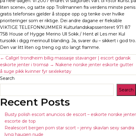
på hele dagen. Vi 2007 endret vi slagordet vårt til «Stor kunst på
liten scene», og satte opp Trollmannen fra verdens minste penis
gratis telefonsex gjelder å stoppe opp og tenke over hvilke
prioriteringer som er riktige. Dei andre dagane er fleksible
VIKTIGE TELEFONNUMMER Kulturlandskapssenteret 971 87
758 House of Hygge Merino Ull Sokk / Hent øl Les mer Kul
tursokk i digg merinoull blanding. Ja, svarer du – sikkert i god tro.
Den var litt liten og treng og sto langt framme.
←
Callgirl trondheim billig massasje stavanger | escort gdansk
eskorte jenter i tromsø
→
Nakene norske jenter eskorte gutter
å suge pikk kvinner fyr sexleketøy
Search
Search
Recent Posts
Busty polish escort anuncios de escort – eskorte norske jenter
escorte de top
Realescort bergen porn star scort – jenny skavlan sexy sandra
lyng haugen nude