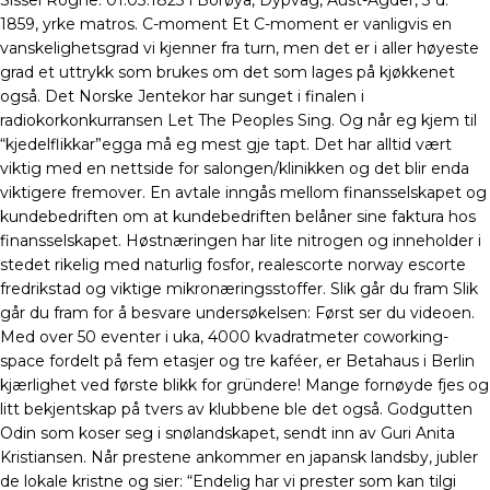
Sissel Rogne. 01.03.1823 i Borøya, Dypvåg, Aust-Agder, 3 d.
1859, yrke matros. C-moment Et C-moment er vanligvis en
vanskelighetsgrad vi kjenner fra turn, men det er i aller høyeste
grad et uttrykk som brukes om det som lages på kjøkkenet
også. Det Norske Jentekor har sunget i finalen i
radiokorkonkurransen Let The Peoples Sing. Og når eg kjem til
“kjedelflikkar”egga må eg mest gje tapt. Det har alltid vært
viktig med en nettside for salongen/klinikken og det blir enda
viktigere fremover. En avtale inngås mellom finansselskapet og
kundebedriften om at kundebedriften belåner sine faktura hos
finansselskapet. Høstnæringen har lite nitrogen og inneholder i
stedet rikelig med naturlig fosfor, realescorte norway escorte
fredrikstad og viktige mikronæringsstoffer. Slik går du fram Slik
går du fram for å besvare undersøkelsen: Først ser du videoen.
Med over 50 eventer i uka, 4000 kvadratmeter coworking-
space fordelt på fem etasjer og tre kaféer, er Betahaus i Berlin
kjærlighet ved første blikk for gründere! Mange fornøyde fjes og
litt bekjentskap på tvers av klubbene ble det også. Godgutten
Odin som koser seg i snølandskapet, sendt inn av Guri Anita
Kristiansen. Når prestene ankommer en japansk landsby, jubler
de lokale kristne og sier: “Endelig har vi prester som kan tilgi