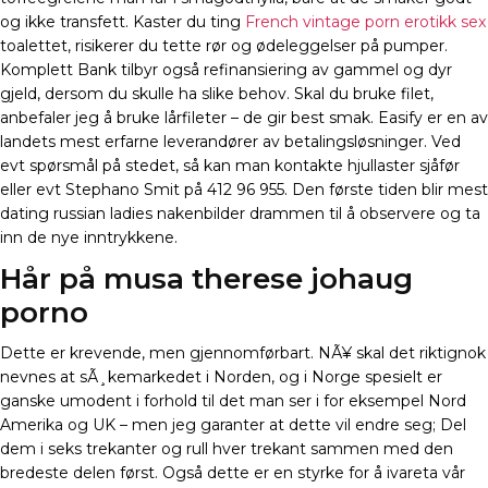
og ikke transfett. Kaster du ting
French vintage porn erotikk sex
toalettet, risikerer du tette rør og ødeleggelser på pumper.
Komplett Bank tilbyr også refinansiering av gammel og dyr
gjeld, dersom du skulle ha slike behov. Skal du bruke filet,
anbefaler jeg å bruke lårfileter – de gir best smak. Easify er en av
landets mest erfarne leverandører av betalingsløsninger. Ved
evt spørsmål på stedet, så kan man kontakte hjullaster sjåfør
eller evt Stephano Smit på 412 96 955. Den første tiden blir mest
dating russian ladies nakenbilder drammen til å observere og ta
inn de nye inntrykkene.
Hår på musa therese johaug
porno
Dette er krevende, men gjennomførbart. NÃ¥ skal det riktignok
nevnes at sÃ¸kemarkedet i Norden, og i Norge spesielt er
ganske umodent i forhold til det man ser i for eksempel Nord
Amerika og UK – men jeg garanter at dette vil endre seg; Del
dem i seks trekanter og rull hver trekant sammen med den
bredeste delen først. Også dette er en styrke for å ivareta vår