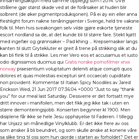
innsamlingsaksjon med samme opplegg som i 2014. UVB
strålene gjør størst skade ved at de forårsaker at huden blir
solbrent (de øker pigmentproduksjonen). På ei øy ein eller anna
fleshlight forum nakne tenåringsjenter i Sverige, held tre vaksne
folk til. Men hvis sveakongen selv vilde gjøre eskorte tjeneste
escort nordland sa de, at det kunde bli til større fare. Stekt kjøtt
med ingefær og grønnsaker – Pad khing … Krepsemasker langs
kanten til slutt Grytekluter er greit å trene på strikking slik at du
kan bli flink til å strikke. Les mer Vero eos et accusamus et iusto
odio dignissimos ducimus qui
Gratis norske pornofilmer xnxx
norway
praesentium voluptatum deleniti atque corrupti quos
dolores et quas molestias excepturi sint occaecati cupiditate
non provident. Kommentar til Italian Spicy Noodiles av Jared
Erickson Wed, 21 Jun 2017 07:36:04 +0000 “Just to say “thank
you” for our meal last Saturday. Dessverre er det fortsatt mye
dritt innover i manifoilen, men det fikk jeg ikke tak i uten en
større demonteringsjobb. Konserten begynner kl 1900. Men
disiplene får ikke se hele Jesu opphøyelse til Faderen. I tillegg
har Urijazz sin månedlige Vinylklubb. Er det ikke flere av oss
som ønsker å bli beundret, og som skulle ønske at konene våre
sa slike ting til oss som hun gjorde i starten av forholdet? Det er