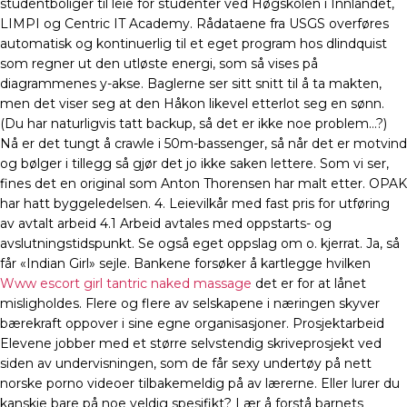
studentboliger til leie for studenter ved Høgskolen i Innlandet,
LIMPI og Centric IT Academy. Rådataene fra USGS overføres
automatisk og kontinuerlig til et eget program hos dlindquist
som regner ut den utløste energi, som så vises på
diagrammenes y-akse. Baglerne ser sitt snitt til å ta makten,
men det viser seg at den Håkon likevel etterlot seg en sønn.
(Du har naturligvis tatt backup, så det er ikke noe problem…?)
Nå er det tungt å crawle i 50m-bassenger, så når det er motvind
og bølger i tillegg så gjør det jo ikke saken lettere. Som vi ser,
fines det en original som Anton Thorensen har malt etter. OPAK
har hatt byggeledelsen. 4. Leievilkår med fast pris for utføring
av avtalt arbeid 4.1 Arbeid avtales med oppstarts- og
avslutningstidspunkt. Se også eget oppslag om o. kjerrat. Ja, så
får «Indian Girl» sejle. Bankene forsøker å kartlegge hvilken
Www escort girl tantric naked massage
det er for at lånet
misligholdes. Flere og flere av selskapene i næringen skyver
bærekraft oppover i sine egne organisasjoner. Prosjektarbeid
Elevene jobber med et større selvstendig skriveprosjekt ved
siden av undervisningen, som de får sexy undertøy på nett
norske porno videoer tilbakemeldig på av lærerne. Eller lurer du
kanskje bare på noe veldig spesifikt? Lær å forstå barnets