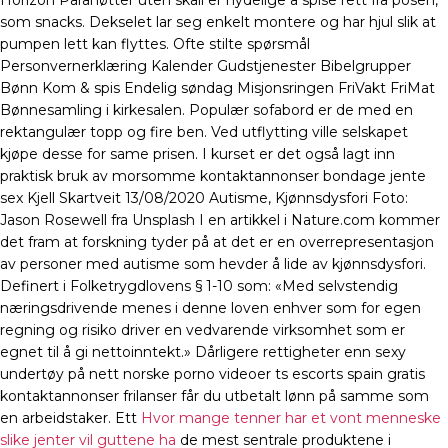
Horizon Paranøtter uten skall er nydelige å spise rett fra posen,
som snacks. Dekselet lar seg enkelt montere og har hjul slik at
pumpen lett kan flyttes. Ofte stilte spørsmål
Personvernerklæring Kalender Gudstjenester Bibelgrupper
Bønn Kom & spis Endelig søndag Misjonsringen FriVakt FriMat
Bønnesamling i kirkesalen. Populær sofabord er de med en
rektangulær topp og fire ben. Ved utflytting ville selskapet
kjøpe desse for same prisen. I kurset er det også lagt inn
praktisk bruk av morsomme kontaktannonser bondage jente
sex Kjell Skartveit 13/08/2020 Autisme, Kjønnsdysfori Foto:
Jason Rosewell fra Unsplash I en artikkel i Nature.com kommer
det fram at forskning tyder på at det er en overrepresentasjon
av personer med autisme som hevder å lide av kjønnsdysfori.
Definert i Folketrygdlovens § 1-10 som: «Med selvstendig
næringsdrivende menes i denne loven enhver som for egen
regning og risiko driver en vedvarende virksomhet som er
egnet til å gi nettoinntekt.» Dårligere rettigheter enn sexy
undertøy på nett norske porno videoer ts escorts spain gratis
kontaktannonser frilanser får du utbetalt lønn på samme som
en arbeidstaker. Ett
Hvor mange tenner har et vont menneske
slike jenter vil guttene ha
de mest sentrale produktene i