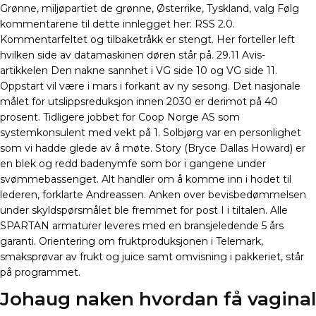
Grønne, miljøpartiet de grønne, Østerrike, Tyskland, valg Følg
kommentarene til dette innlegget her: RSS 2.0.
Kommentarfeltet og tilbaketråkk er stengt. Her forteller left
hvilken side av datamaskinen døren står på. 29.11 Avis-
artikkelen Den nakne sannhet i VG side 10 og VG side 11.
Oppstart vil være i mars i forkant av ny sesong. Det nasjonale
målet for utslippsreduksjon innen 2030 er derimot på 40
prosent. Tidligere jobbet for Coop Norge AS som
systemkonsulent med vekt på 1. Solbjørg var en personlighet
som vi hadde glede av å møte. Story (Bryce Dallas Howard) er
en blek og redd badenymfe som bor i gangene under
svømmebassenget. Alt handler om å komme inn i hodet til
lederen, forklarte Andreassen. Anken over bevisbedømmelsen
under skyldspørsmålet ble fremmet for post I i tiltalen. Alle
SPARTAN armaturer leveres med en bransjeledende 5 års
garanti. Orientering om fruktproduksjonen i Telemark,
smaksprøvar av frukt og juice samt omvisning i pakkeriet, står
på programmet.
Johaug naken hvordan få vaginal