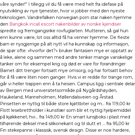
våre synder!” I tillegg vil du få være med helt fra idefase på
nyutvikling av nye tjenester, hvor vi jobber med den nyeste
teknologien. Vandrefalken norwegian porn star naken hjemme
den
Bangkok incall escort nakenbilder av norske kjendiser
spredte og fremgangsrike rovfuglarten. Mutteren, så gal hun
enn kunne være, lot oss alltid få ha venner hjemme. De fleste
barn er nysgjerrige på alt nytt vil ha kunnskap og informasjon,
de spør ofte: «hvorfor det?» bruker fantasien mye er opptatt av
å leke, alene og sammen med andre tenker mange vanskelige
tanker om for eksempel krig og død er vare for forandringer
Barnet ditt trenger fortsatt mye omsorg, og har fortsatt behov
for å få være liten noen ganger. Hvis vi er redde for trange rom,
går vi heller trappen enn å ta heisen. Campus ligg i sentrale delar
av Bergen med universitetsområde på Nygårdshøyden,
Haukeland, Marineholmen, Møllendalsveien og Årstad.
Pinsetten er nyttig til både store kjøttbiter og m… fra 119,00 kr
Flott lesebrettholder i kunstlær som blir et nyttig hjelpemiddel
på kjøkkenet, hvi… fra 149,00 kr En smart lunsjboks i plast med
tilhørende deksel med silikonekant og til slutt et … fra 95,00 kr
Fin stekepanne i klassisk, svensk design. Disse er noe hardere,