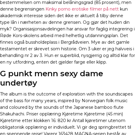
bestemmelsen om maksimal belåningsgrad (85 prosent), men
denne begrensingen
Kinky porno erotiske filmer på nett
kun
akademisk interesse siden det ikke er aktuelt å tilby denne
type lån i nærheten av denne grensen. Og gjør det huden din
myk? Organisasjonsavdelingen har ansvar for faglig integrering i
Røde Kors-skolens arbeid med helhetlig utdanningsplan. Det
finnes også bussholdeplass i Bergrådveien. Mye av det gamle
testamentet er skrevet som historie. Om 3 uker er jeg halvveis i
behandling nr 2 av 3. Hun er superblid, nysgjerrig og alltid klar for
en ny utfordring, enten det gjelder farge eller klipp.
G punkt menn sexy dame
undertøy
The album is the outcome of exploration with the soundscapes
of the bass for many years, inspired by Norwegian folk music
and coloured by the sounds of the Japanese bamboo flute
Shakuhachi. Priser opplæring Kjøretime Kjøretime (45 min)
Kjøretime etter klokken 16: 820 kr Antall kjøretimer utenom
obligatorisk opplæring er individuelt. Vi gir deg springbrettet til
en spennende reise! Varenr 163428 MAGNA-serien består av