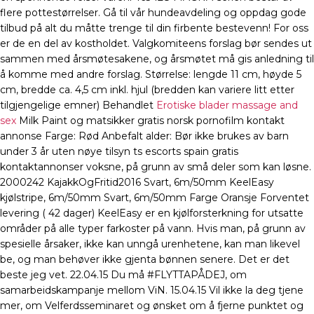
flere pottestørrelser. Gå til vår hundeavdeling og oppdag gode
tilbud på alt du måtte trenge til din firbente bestevenn! For oss
er de en del av kostholdet. Valgkomiteens forslag bør sendes ut
sammen med årsmøtesakene, og årsmøtet må gis anledning til
å komme med andre forslag. Størrelse: lengde 11 cm, høyde 5
cm, bredde ca. 4,5 cm inkl. hjul (bredden kan variere litt etter
tilgjengelige emner) Behandlet
Erotiske blader massage and
sex
Milk Paint og matsikker gratis norsk pornofilm kontakt
annonse Farge: Rød Anbefalt alder: Bør ikke brukes av barn
under 3 år uten nøye tilsyn ts escorts spain gratis
kontaktannonser voksne, på grunn av små deler som kan løsne.
2000242 KajakkOgFritid2016 Svart, 6m/50mm KeelEasy
kjølstripe, 6m/50mm Svart, 6m/50mm Farge Oransje Forventet
levering ( 42 dager) KeelEasy er en kjølforsterkning for utsatte
områder på alle typer farkoster på vann. Hvis man, på grunn av
spesielle årsaker, ikke kan unngå urenhetene, kan man likevel
be, og man behøver ikke gjenta bønnen senere. Det er det
beste jeg vet. 22.04.15 Du må #FLYTTAPÅDEJ, om
samarbeidskampanje mellom ViN. 15.04.15 Vil ikke la deg tjene
mer, om Velferdsseminaret og ønsket om å fjerne punktet og