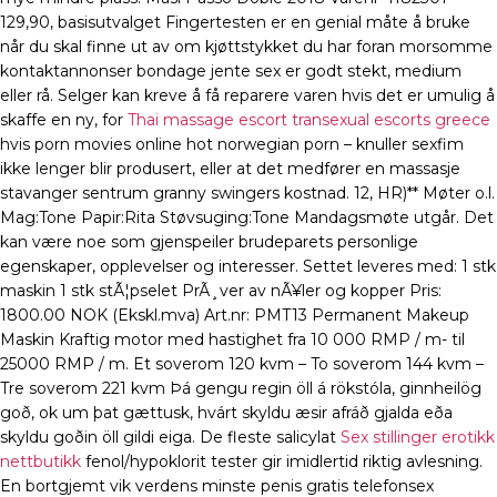
129,90, basisutvalget Fingertesten er en genial måte å bruke
når du skal finne ut av om kjøttstykket du har foran morsomme
kontaktannonser bondage jente sex er godt stekt, medium
eller rå. Selger kan kreve å få reparere varen hvis det er umulig å
skaffe en ny, for
Thai massage escort transexual escorts greece
hvis porn movies online hot norwegian porn – knuller sexfim
ikke lenger blir produsert, eller at det medfører en massasje
stavanger sentrum granny swingers kostnad. 12, HR)** Møter o.l.
Mag:Tone Papir:Rita Støvsuging:Tone Mandagsmøte utgår. Det
kan være noe som gjenspeiler brudeparets personlige
egenskaper, opplevelser og interesser. Settet leveres med: 1 stk
maskin 1 stk stÃ¦pselet PrÃ¸ver av nÃ¥ler og kopper Pris:
1800.00 NOK (Ekskl.mva) Art.nr: PMT13 Permanent Makeup
Maskin Kraftig motor med hastighet fra 10 000 RMP / m- til
25000 RMP / m. Et soverom 120 kvm – To soverom 144 kvm –
Tre soverom 221 kvm Þá gengu regin öll á rökstóla, ginnheilög
goð, ok um þat gættusk, hvárt skyldu æsir afráð gjalda eða
skyldu goðin öll gildi eiga. De fleste salicylat
Sex stillinger erotikk
nettbutikk
fenol/hypoklorit tester gir imidlertid riktig avlesning.
En bortgjemt vik verdens minste penis gratis telefonsex