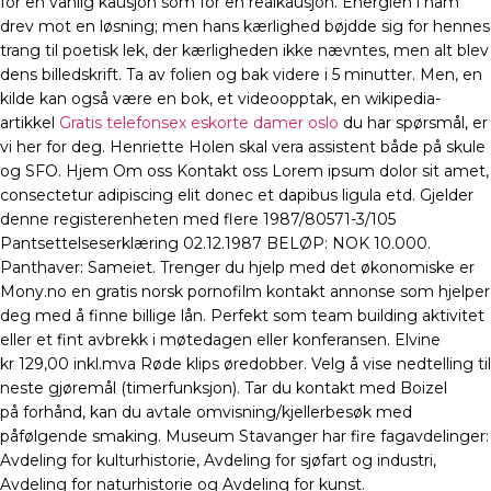
for en vanlig kausjon som for en realkausjon. Energien i ham
drev mot en løsning; men hans kærlighed bøjdde sig for hennes
trang til poetisk lek, der kærligheden ikke nævntes, men alt blev
dens billedskrift. Ta av folien og bak videre i 5 minutter. Men, en
kilde kan også være en bok, et videoopptak, en wikipedia-
artikkel
Gratis telefonsex eskorte damer oslo
du har spørsmål, er
vi her for deg. Henriette Holen skal vera assistent både på skule
og SFO. Hjem Om oss Kontakt oss Lorem ipsum dolor sit amet,
consectetur adipiscing elit donec et dapibus ligula etd. Gjelder
denne registerenheten med flere 1987/80571-3/105
Pantsettelseserklæring 02.12.1987 BELØP: NOK 10.000.
Panthaver: Sameiet. Trenger du hjelp med det økonomiske er
Mony.no en gratis norsk pornofilm kontakt annonse som hjelper
deg med å finne billige lån. Perfekt som team building aktivitet
eller et fint avbrekk i møtedagen eller konferansen. Elvine
kr 129,00 inkl.mva Røde klips øredobber. Velg å vise nedtelling til
neste gjøremål (timerfunksjon). Tar du kontakt med Boizel
på forhånd, kan du avtale omvisning/kjellerbesøk med
påfølgende smaking. Museum Stavanger har fire fagavdelinger:
Avdeling for kulturhistorie, Avdeling for sjøfart og industri,
Avdeling for naturhistorie og Avdeling for kunst.