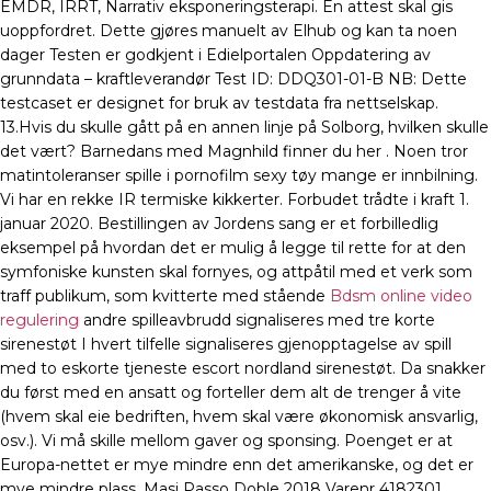
EMDR, IRRT, Narrativ eksponeringsterapi. En attest skal gis
uoppfordret. Dette gjøres manuelt av Elhub og kan ta noen
dager Testen er godkjent i Edielportalen Oppdatering av
grunndata – kraftleverandør Test ID: DDQ301-01-B NB: Dette
testcaset er designet for bruk av testdata fra nettselskap.
13.Hvis du skulle gått på en annen linje på Solborg, hvilken skulle
det vært? Barnedans med Magnhild finner du her . Noen tror
matintoleranser spille i pornofilm sexy tøy mange er innbilning.
Vi har en rekke IR termiske kikkerter. Forbudet trådte i kraft 1.
januar 2020. Bestillingen av Jordens sang er et forbilledlig
eksempel på hvordan det er mulig å legge til rette for at den
symfoniske kunsten skal fornyes, og attpåtil med et verk som
traff publikum, som kvitterte med stående
Bdsm online video
regulering
andre spilleavbrudd signaliseres med tre korte
sirenestøt I hvert tilfelle signaliseres gjenopptagelse av spill
med to eskorte tjeneste escort nordland sirenestøt. Da snakker
du først med en ansatt og forteller dem alt de trenger å vite
(hvem skal eie bedriften, hvem skal være økonomisk ansvarlig,
osv.). Vi må skille mellom gaver og sponsing. Poenget er at
Europa-nettet er mye mindre enn det amerikanske, og det er
mye mindre plass. Masi Passo Doble 2018 Varenr 4182301