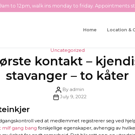
9am to 12pm, walk ins monday to friday. Appointments s
Home
Location & 
Categories
Uncategorized
ørste kontakt – kjendi
stavanger – to kåter
Post
By
admin
Post
author
July 9, 2022
date
teinkjer
r adgangskontroll ved at medlemmet registrerer seg ved hje
t milf gang bang
forskjellige egenskaper, avhengig av hvilk