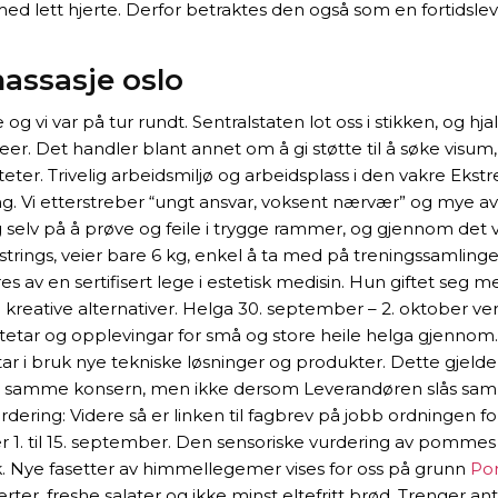
ed lett hjerte. Derfor betraktes den også som en fortidsl
assasje oslo
 og vi var på tur rundt. Sentralstaten lot oss i stikken, og h
er. Det handler blant annet om å gi støtte til å søke visum
iteter. Trivelig arbeidsmiljø og arbeidsplass i den vakre Eks
ng. Vi etterstreber “ungt ansvar, voksent nærvær” og mye av
g selv på å prøve og feile i trygge rammer, og gjennom 
ings, veier bare 6 kg, enkel å ta med på treningssamlinger, p
es av en sertifisert lege i estetisk medisin. Hun giftet seg 
d kreative alternativer. Helga 30. september – 2. oktober ver
etar og opplevingar for små og store heile helga gjennom. V
ar i bruk nye tekniske løsninger og produkter. Dette gjelder 
skap i samme konsern, men ikke dersom Leverandøren slås s
ering: Videre så er linken til fagbrev på jobb ordningen
ller 1. til 15. september. Den sensoriske vurdering av pommes
. Nye fasetter av himmellegemer vises for oss på grunn
Po
sserter, freshe salater og ikke minst eltefritt brød. Trenger