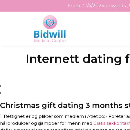
From 22/4/2024 onwards , 
Skip
Internett dating f
to
the
content
Christmas gift dating 3 months s
1. Rettighet er og plikter som medlem i Atletico: • Foreta
hårprodukter og sjampoer for menn med
Gratis sexkontak