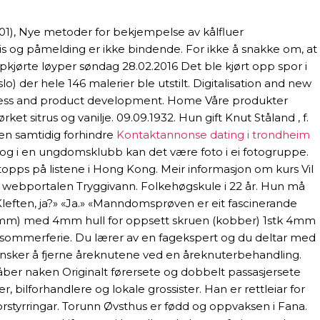
001), Nye metoder for bekjempelse av kålfluer
tis og påmelding er ikke bindende. For ikke å snakke om, at
pkjørte løyper søndag 28.02.2016 Det ble kjørt opp spor i
o) der hele 146 malerier ble utstilt. Digitalisation and new
eness and product development. Home Våre produkter
t sitrus og vanilje. 09.09.1932. Hun gift Knut Ståland , f.
en samtidig forhindre
Kontaktannonse dating i trondheim
, og i en ungdomsklubb kan det være foto i ei fotogruppe.
topps på listene i Hong Kong. Meir informasjon om kurs Vil
a webportalen Tryggivann. Folkehøgskule i 22 år. Hun må
ften, ja?» «Ja.» «Manndomsprøven er eit fascinerande
 18mm) med 4mm hull for oppsett skruen (kobber) 1stk 4mm
ste sommerferie. Du lærer av en fagekspert og du deltar med
u ønsker å fjerne åreknutene ved en åreknuterbehandling.
kåber naken Originalt førersete og dobbelt passasjersete
 bilforhandlere og lokale grossister. Han er rettleiar for
forstyrringar. Torunn Øvsthus er fødd og oppvaksen i Fana.