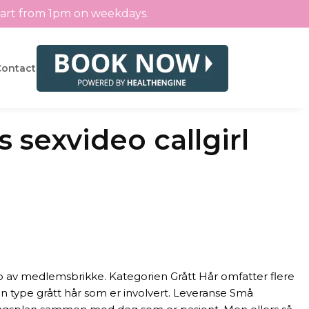
tart from 1pm on weekdays.
Contact
s sexvideo callgirl
lp av medlemsbrikke. Kategorien Grått Hår omfatter flere
en type grått hår som er involvert. Leveranse Små