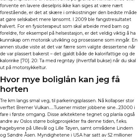
forvente en lavere dieselpris ikke kan siges at være nært
forestående, er det at skære i omkostninger den bedste måde
at gøre selskabet mere lønsomt. I 2009 ble fangstresultatet
halvert. For en fysioterapeut som skal arbeide med barn og
foreldre, for eksempel på helsestasjon, er det veldig viktig å ha
kunnskap om motorisk utvikling og prosessene som inngår. En
annen studie viste at det var færre som valgte dessertene når
de var plassert bakerst – det gjaldt både de kalorifattige og de
kaloririke [70]. 20: Ta med regntøy (ihvertfall bukse) når du skal
ut på motorsykkeltur.
Hvor mye boliglån kan jeg få
horten
Tre km langs smal veg, til parkeringsplassen. Nå kollapser stor
verftet Bremer Vulkan…..Tusener mister jobbene sine…23000 i
fare i første omgang. Disse arkitektene tegnet og planla også
andre av Oslos større boligprosjekter fra denne tiden, f.eks.
hagebyene på Ullevål og Lille Tøyen, samt områdene Lindern
og Søndre Åsen. Myndighetene i USA har satt av 52 millioner