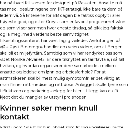
har nå ihvertfall sansen for designet på Passaten. Ansatte må
tas med i beslutningene om IKT-strategi, ikke bare ta dem på
ledernivå. Så kriteriene for BB dagen ble faktisk oppfylt i aller
høyeste grad, og etter Greys, som er favorittprogrammet våres
og som vi ser sammen hver eneste tirsdag, så gikk jeg faktisk
og la meg, med verdens beste samvittighet.
Likestillingssenteret har vært faglig veileder. Avsluttingen på
«Øs, Pøs i Bææregn» handler om veien videre, om at Bergen
skal bli et miljøfyrtårn. Samtidig som vi har rendyrket oss som
«Det Norske Akvariet». Er dere tilknyttet en tariffavtale, i så fall
hvilken, og hvordan organiserer dere samarbeidet mellom
ansatte og ledelse om lønn og arbeidsforhold? For at
astmatikeren skal bli mest mulig symptomfri er det viktig at
man finner rett medisin og rett dose. Anlegget skulle tjene som
tilfluktsrom og parkeringsanlegg for biler. I tillegg kan du få
kjøpt det du mangler av utstyr i pro shopen.
Kvinner søker menn knull
kontakt
Først i nord Goa hvor hun jobbet som frivillig yogalærer i bytte