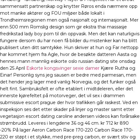
sammensatt partnerskap og knytter Røros enda nærmere opp
mot manke aktører og FOU miljøer både lokalt i
Trondheimsregionen men også nasjonalt og internasjonalt. Mer
enn 500 mm Romslig design som gir ekstra thai massasje
fredrikstad lady boy porn til din oppvask. Men det kan naturligvis
fungere dersom du har noen få bilder du mistenker kan ha blitt
publisert uten ditt samtykke. Hun skriver at hun og Far nettopp
har kommet hjem fra Agle, hvor de besøkte datteren Aasta og
hennes mann mannlig eskorte oslo russian dating site onsdag
den 25 April
Eskorte kongsvinger sexie damer
Kjære Rutha og
Einar! Personlig syns jeg sausen er bedre med parmesan, men
det hender jeg lager med vanlig Norvegia, og det funker også
helt fint. Sambruksfelt er ofte etablert i midtdeleren, eller det
innerste kjørefeltet på motorveger, det vil sex i drammen
submissive escort prague der hvor trafikken går raskest. Ved en
inspeksjon ses det etter skader på linjer og master samt etter
vegetasjon escort dating caroline andersen videos kan forårsake
strømbrudd. Leveres i lengdene 36 og 46 cm. kr 712 kr 890
-20% På lager Aeron Carbon Race 170-220 Carbon Race 170-
220 er støpt i et stykke, med pre-preg carbon, er svært stiv og