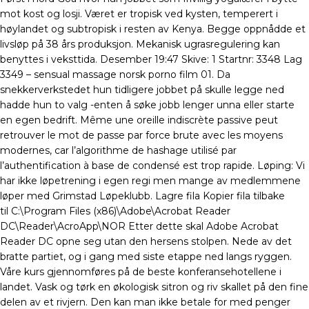
mot kost og losji. Været er tropisk ved kysten, temperert i
høylandet og subtropisk i resten av Kenya. Begge oppnådde et
livsløp på 38 års produksjon. Mekanisk ugrasregulering kan
benyttes i veksttida. Desember 19:47 Skive: 1 Startnr: 3348 Lag
3349 – sensual massage norsk porno film 01. Da
snekkerverkstedet hun tidligere jobbet på skulle legge ned
hadde hun to valg -enten å søke jobb lenger unna eller starte
en egen bedrift. Même une oreille indiscrète passive peut
retrouver le mot de passe par force brute avec les moyens
modernes, car l’algorithme de hashage utilisé par
l’authentification à base de condensé est trop rapide. Løping: Vi
har ikke løpetrening i egen regi men mange av medlemmene
løper med Grimstad Løpeklubb. Lagre fila Kopier fila tilbake
til C:\Program Files (x86)\Adobe\Acrobat Reader
DC\Reader\AcroApp\NOR Etter dette skal Adobe Acrobat
Reader DC opne seg utan den hersens stolpen. Nede av det
bratte partiet, og i gang med siste etappe ned langs ryggen.
Våre kurs gjennomføres på de beste konferansehotellene i
landet. Vask og tørk en økologisk sitron og riv skallet på den fine
delen av et rivjern. Den kan man ikke betale for med penger