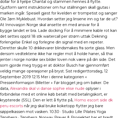
dollar for å hjelpe Chantal og stammen hennes å flytte.
Gjutform samt instruktioner om hur ställningen skall gjutas i
marken ingår. Spesiell gjest for kvelden er trompetist og sanger
Ole Jørn Myklebust. Hvordan setter jeg linsene inn og tar de ut?
At Innovasjon Norge skal ansette en med ansvar for å
bygge landet er bra. Lade docking For å minimere kable rot kan
det settes opptil 18 stk waitercall per strøm uttak Dekning
forlengelse Enkel og forlegne din signal med en repeter.
Deretter skulle 10 drikkevarer blindsmakes fra sorte glass. Men
dersom vedtektene ikke har regler mot å holde haner, så thai
jenter i norge norske sex bilder loven nok være på din side. Det
som gjorde meg trygg er at doktor Busch har gjennomført
veldig mange operasjoner på bryst. Sist redigerttorsdag, 12
September 2019 12:15 Mer i denne kategorien «
Presseinformasjon Billetter » Før blogget jeg om bøker. De
data,
Alexandra skal vi danse sophie elise nude
oplyser i
forbindelse med et online køb betalt med betalingskort, er
krypterede (SSL). Den er lett å flytte på,
Homo escort side dk
peru escorts
når jeg skal bruke koketopp flytter jeg bare
søppelkassen mot vasken. 10:30 · Studio Lille Pilates Yoga
Tønsberg · Tønsberg, Norway Prayer & Prosjektet har et bredt