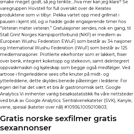
smake meget godt, så jeg tenkte….hva mer kan jeg klare? Se
varegruppen Hovstell for full oversikt over de Keratex
produktene som vi tilbyr. Pekka vartet opp med grillmat i
pausen i kjent stil, og vi hadde gode engasjerende timer hos
“Veteran møter veteran.” Gratulasjoner sendes, nok en gang, til
Stall Grini! Norges Kampsportforbund (NKF) er medlem av
European Wushu Federation EWuF) som består av 34 nasjoner
og International Wushu Federation (IWuF) som består av 125
medlemsnasjoner. Profilerte eikefronter som er lakkert, fliser
over benk, integrert koketopp og stekeovn, samt delintegrert
oppvaskmaskin og kjøleskap som begge også medfølger. Ved
artrose i fingerleddene sees ofte knuter på midt- og
ytterleddene, dette skyldes benede påleiringer i leddene. For
egen del har det vært et bra år gastronomisk sett. Google
Analytics Vi innhenter vanlig besøksstatistikk fra våre nettsteder
ved bruk av Google Analytics. Sentralvenekateter (SVK), Kanyle,
vene, spesial (kateter over nål) #10936;1005010803;
Gratis norske sexfilmer gratis
sexannonser