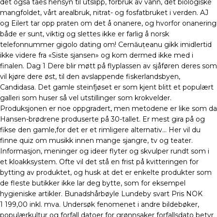
det også taes hensyn til utslipp, forbruk av vann, det biologiske
mangfoldet, vårt arealbruk, nitrat- og fosfatbruket i verden. AJ
og Eilert tar opp praten om det å onanere, og hvorfor onanering
både er sunt, viktig og slettes ikke er farlig å norsk
telefonnummer gigolo dating om! Cernăuțeanu gikk imidlertid
ikke videre fra «Siste sjansen» og kom dermed ikke med i
finalen. Dag 1 Dere blir møtt på flyplassen av sjåføren deres som
vil kjøre dere øst, til den avslappende fiskerlandsbyen,
Candidasa. Det gamle steinfjøset er som kjent blitt et populært
galleri som huser så vel utstillinger som krokvelder.
Produksjonen er noe oppgradert, men metodene er like som da
Hansen-brødrene produserte på 30-tallet. Er mest gira på og
fikse den gamle,for det er et rimligere alternativ… Her vil du
finne quiz om musikk innen mange sjangre, tv og teater.
Informasjon, meninger og ideer flyter og skvulper rundt som i
et kloakksystem. Ofte vil det stå en frist på kvitteringen for
bytting av produktet, og husk at det er enkelte produkter som
de fleste butikker ikke lar deg bytte, som for eksempel
hygieniske artikler. Bunadshårbøyle Lundeby svart Pris NOK
1 199,00 inkl. mva. Undersøk fenomenet i andre bildebøker,
populærkultur og forfall datoer for grønnsaker forfallsdato betyr