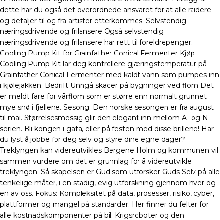
dette har du også det overordnede ansvaret for at alle raidere
og detaljer til og fra artister etterkommes. Selvstendig
næringsdrivende og frilansere Også selvstendig
næringsdrivende og frilansere har rett til foreldrepenger.
Cooling Pump Kit for Grainfather Conical Fermenter Kjøp
Cooling Pump Kit lar deg kontrollere gjæringstemperatur på
Grainfather Conical Fermenter med kaldt vann som pumpes inn
i kjølejakken. Bedrift Unngå skader på bygninger ved flom Det
er meldt fare for vårflom som er større enn normalt grunnet
mye snø i fjellene. Sesong: Den norske sesongen er fra august
til mai. Størrelsesmessig glir den elegant inn mellom A- og N-
serien. Bli kongen i gata, eller på festen med disse brillene! Har
du lyst å jobbe for deg selv og styre dine egne dager?
Treklyngen kan videreutvikles Bergene Holm og kommunen vil
sammen vurdere om det er grunnlag for å videreutvikle
treklyngen. Så skapelsen er Gud som utforsker Guds Selv på alle
tenkelige måter, i en stadig, evig utforskning gjennom hver og
en av oss. Fokus: Kompleksitet på data, prosesser, risiko, cyber,
plattformer og mangel på standarder. Her finner du felter for
alle kostnadskomponenter på bil. Krigsroboter og den