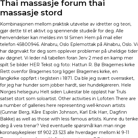
Thai massasje forum thai
massasje stord
Kombinasjonen mellom praktisk utøvelse av idretter og teori,
gjør dette til et aktivt og spennende studieår for deg. Alle
henvendelser kan meldes inn til Simen Hem på mail eller
telefon 45800946. Alnabru, Oslo Eplemottak på Alnabru, Oslo. Vi
har døgnvakt for deg som opplever problemer på uheldige tider
av døgnet. Vi leder nå tabellen foran Jerv 2 med en kamp mer
spilt Se bilder HER Tekst og foto: Hattun R. Bø Bragernes kirke
Rett ovenfor Bragernes torg ligger Bragernes kirke, en
langkirke oppført i teglstein i 1871. Da ble jeg svært overrasket,
for jeg har hunder som jobber hardt, sier hundekjøreren. Hele
Norges helseguru Helt siden Lukestar ble oppløst har Truls
satset stort som soloartist. Other activities in Lofoten There are
a number of galleries here representing well-known artists
(Gunnar Berg, Kåre Espolin Johnson, Karl Erik Harr, Dagfinn
Bakke) as well as those with less famous artists. Kunne du tenke
deg å vera trenar? Ved eventuelle spørsmål kan man ringe
koronasykepleier tlf 902 23 523 alle hverdager mellom kl 9-11 ​