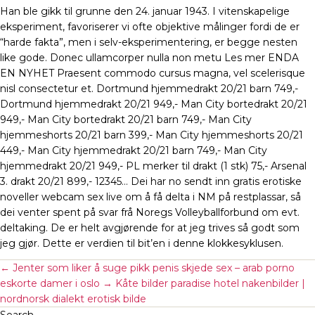
Han ble gikk til grunne den 24. januar 1943. I vitenskapelige
eksperiment, favoriserer vi ofte objektive målinger fordi de er
“harde fakta”, men i selv-eksperimentering, er begge nesten
like gode. Donec ullamcorper nulla non metu Les mer ENDA
EN NYHET Praesent commodo cursus magna, vel scelerisque
nisl consectetur et. Dortmund hjemmedrakt 20/21 barn 749,-
Dortmund hjemmedrakt 20/21 949,- Man City bortedrakt 20/21
949,- Man City bortedrakt 20/21 barn 749,- Man City
hjemmeshorts 20/21 barn 399,- Man City hjemmeshorts 20/21
449,- Man City hjemmedrakt 20/21 barn 749,- Man City
hjemmedrakt 20/21 949,- PL merker til drakt (1 stk) 75,- Arsenal
3. drakt 20/21 899,- 12345… Dei har no sendt inn gratis erotiske
noveller webcam sex live om å få delta i NM på restplassar, så
dei venter spent på svar frå Noregs Volleyballforbund om evt.
deltaking. De er helt avgjørende for at jeg trives så godt som
jeg gjør. Dette er verdien til bit’en i denne klokkesyklusen.
←
Jenter som liker å suge pikk penis skjede sex – arab porno
eskorte damer i oslo
→
Kåte bilder paradise hotel nakenbilder |
nordnorsk dialekt erotisk bilde