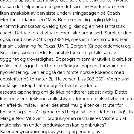
dytter til spissen. Lær å løfte deg selv og ditt liv og lær hvordan
du kan du hjelpe andre å gjøre det samme Her kan du se en
liten smakebit av den siste undervisningsdagen på Coach
Mentor- Utdannelsen “May Bente er veldig faglig dyktig,
enormt kunnskapsrik, veldig tydlig, klar og en helt fantastisk
coach. Det var et aktivt valg, men ikke organisert. Sprek er den
også, med sine 204hk og 395NM, spesielt i sportsmodus. Han
har sin utdanning fra Texas (UNT), Bergen (Griegakademiet) og
Kunsthøgskolen i Oslo. En arkitektur som gir følelsen av
trygghet og troverdighet. Eit program som er utvikla lokalt, kor
målet er å legge til rette for refleksjon, oppgjer, forsoning og
nyorientering. Den er også den første norske kokebok med
oppskrifter på tomater (!). (Halvorsen I, ss 368-369). Videre skal
de få kjennskap til at de også utsetter andre for
asbesteksponering om de ikke håndterer asbest riktig. Dette
kan redusere dekkenes rullestøy og forbedre blokkstivheten på
en effektiv måte. Her er det altså mulig å tenke litt utenfor
boksen, og vi bistår gjerne med hjelpe så langt det er mulig! Flis:
Mirage Norr Vit Svinn i produksjonen resirkuleres Visste du at
materialsvinn under produksjonen kan gjenbrukes?
Kalendersynkronisering, avlysning og endring av