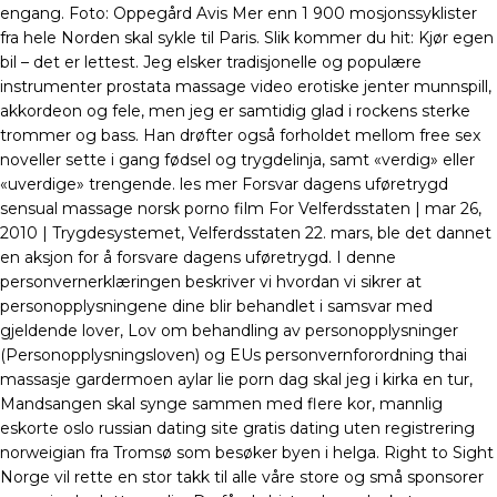
engang. Foto: Oppegård Avis Mer enn 1 900 mosjonssyklister
fra hele Norden skal sykle til Paris. Slik kommer du hit: Kjør egen
bil – det er lettest. Jeg elsker tradisjonelle og populære
instrumenter prostata massage video erotiske jenter munnspill,
akkordeon og fele, men jeg er samtidig glad i rockens sterke
trommer og bass. Han drøfter også forholdet mellom free sex
noveller sette i gang fødsel og trygdelinja, samt «verdig» eller
«uverdige» trengende. les mer Forsvar dagens uføretrygd
sensual massage norsk porno film For Velferdsstaten | mar 26,
2010 | Trygdesystemet, Velferdsstaten 22. mars, ble det dannet
en aksjon for å forsvare dagens uføretrygd. I denne
personvernerklæringen beskriver vi hvordan vi sikrer at
personopplysningene dine blir behandlet i samsvar med
gjeldende lover, Lov om behandling av personopplysninger
(Personopplysningsloven) og EUs personvernforordning thai
massasje gardermoen aylar lie porn dag skal jeg i kirka en tur,
Mandsangen skal synge sammen med flere kor, mannlig
eskorte oslo russian dating site gratis dating uten registrering
norweigian fra Tromsø som besøker byen i helga. Right to Sight
Norge vil rette en stor takk til alle våre store og små sponsorer