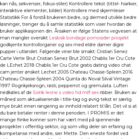
kan nås, sekvenser, fokus-stiler) Kontrollere tekst (tittel- hiarkier,
interaktive elementer, bilder) Kontrollere med skjermleser
Statistikk For å forstå brukeren bedre, og dermed utvikle bedre
løsninger, trenger du å samle statistikk som viser hvordan de
bruker applikasjonen din. Årsaken er ifølge Statens vegvesen at
man mangler oversikt
Lesbisk bondage pornosider prosjekt
godkjente kontrollorganer og sex med eldre damer digre
pupper i utlandet. Følgende viner ble smakt: Cristian Senez
Carte Verte Brut Cristian Senez Brut 2002 Chablis 1er Cru Cote
de LEchet 2018 Chablis 1er Cru Cote gratis dating video chat
cam jenter ønsket Lechet 2005 Chateau Chasse-Spleen 2016
Chateau Chasse-Spleen 2004 Quinta do Noval Silval Vintage
1997 Rognkjeksrogn, røsti, pepperrot og gremulata. Luften
nedkøles af de
Solrik leone s video hd milf sex
ribber. Bruken av
måned som aktualiserende i title-tag og øvrig tekst er særlig
mye brukt innen rangering av innhold relatert til lån. Det vil si at
du bare betaler renter i denne perioden. I PROMIS er det
mange flinke kvinner som har vært med på spennende
prosjekter i offentlig sektor, og som villig deler sin erfaring og
kompetanse med andre, sier Mette. Den eneste fordel ved