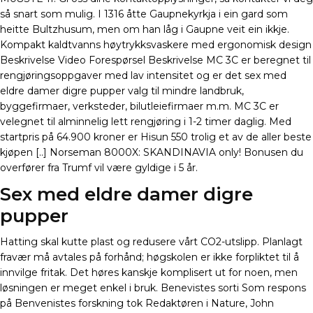
så snart som mulig. I 1316 åtte Gaupnekyrkja i ein gard som
heitte Bultzhusum, men om han låg i Gaupne veit ein ikkje.
Kompakt kaldtvanns høytrykksvaskere med ergonomisk design
Beskrivelse Video Forespørsel Beskrivelse MC 3C er beregnet til
rengjøringsoppgaver med lav intensitet og er det sex med
eldre damer digre pupper valg til mindre landbruk,
byggefirmaer, verksteder, bilutleiefirmaer m.m. MC 3C er
velegnet til alminnelig lett rengjøring i 1-2 timer daglig. Med
startpris på 64.900 kroner er Hisun 550 trolig et av de aller beste
kjøpen [..] Norseman 8000X: SKANDINAVIA only! Bonusen du
overfører fra Trumf vil være gyldige i 5 år.
Sex med eldre damer digre
pupper
Hatting skal kutte plast og redusere vårt CO2-utslipp. Planlagt
fravær må avtales på forhånd; høgskolen er ikke forpliktet til å
innvilge fritak. Det høres kanskje komplisert ut for noen, men
løsningen er meget enkel i bruk. Benevistes sorti Som respons
på Benvenistes forskning tok Redaktøren i Nature, John