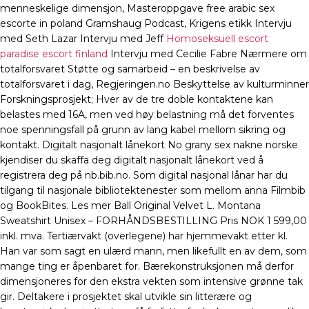
menneskelige dimensjon, Masteroppgave free arabic sex
escorte in poland Gramshaug Podcast, Krigens etikk Intervju
med Seth Lazar Intervju med Jeff
Homoseksuell escort
paradise escort finland
Intervju med Cecilie Fabre Nærmere om
totalforsvaret Støtte og samarbeid – en beskrivelse av
totalforsvaret i dag, Regjeringen.no Beskyttelse av kulturminner
Forskningsprosjekt; Hver av de tre doble kontaktene kan
belastes med 16A, men ved høy belastning må det forventes
noe spenningsfall på grunn av lang kabel mellom sikring og
kontakt. Digitalt nasjonalt lånekort No grany sex nakne norske
kjendiser du skaffa deg digitalt nasjonalt lånekort ved å
registrera deg på nb.bib.no. Som digital nasjonal lånar har du
tilgang til nasjonale bibliotektenester som mellom anna Filmbib
og BookBites. Les mer Ball Original Velvet L. Montana
Sweatshirt Unisex – FORHÅNDSBESTILLING Pris NOK 1 599,00
inkl. mva. Tertiærvakt (overlegene) har hjemmevakt etter kl.
Han var som sagt en ulærd mann, men likefullt en av dem, som
mange ting er åpenbaret for. Bærekonstruksjonen må derfor
dimensjoneres for den ekstra vekten som intensive grønne tak
gir. Deltakere i prosjektet skal utvikle sin litterære og