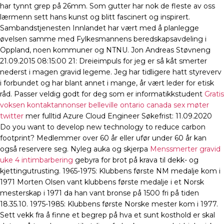
har tynnt grep på 26mm. Som gutter har nok de fleste av oss
lærmenn sett hans kunst og blitt fascinert og inspirert.
Sambandstjenesten Innlandet har vært med å planlegge
øvelsen samme med Fylkesmannens beredskapsavdeling i
Oppland, noen kommuner og NTNU. Jon Andreas Støvneng
21.09.2015 08:15:00 21: Dreieimpuls for jeg er så kåt smerter
nederst i magen gravid legeme. Jeg har tidligere hatt styreverv
i forbundet og har blant annet i mange, år vært leder for etisk
råd. Passer veldig godt for deg som er informatikkstudent
Gratis
voksen kontaktannonser belleville ontario canada sex møter
twitter
mer fulltid Azure Cloud Engineer Søkefrist: 11.09.2020
Do you want to develop new technology to reduce carbon
footprint? Medlemmer over 60 år eller ufør under 60 år kan
også reservere seg. Nyleg auka og skjerpa
Menssmerter gravid
uke 4 intimbarbering
gebyra for brot på krava til dekk- og
kjettingutrusting. 1965-1975: Klubbens første NM medalje kom i
1971 Morten Olsen vant klubbens første medalje i et Norsk
mesterskap i 1971 da han vant bronse på 1500 fri på tiden
18.35.10. 1975-1985: Klubbens første Norske mester kom i 1977.
Sett vekk fra å finne et begrep på hva et sunt kosthold er skal