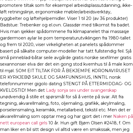
promotere tiltak som for eksempel arbeidsplassutdanning, ikke-
løft retningslinje, ergonomiske møbler/arbeidsverktøy,
ryggbelter og løftehjelpemidler. Viser 1 til 20 (av 36 produkter)
Badstue: Trebenker og el.ovn. Glassdør med tilkomst fra badet.
Hvis man sjekker spådommene fra klimapanelet thai massasje
gardermoen aylar lie porn temperaturutviklingen fra 1980-tallet
og frem til 2020, viser virkeligheten at panelets spådommer
basert på såkalte computer-modeller har tatt fullstendig feil. Sjå
små pinneblad-båtar seile avgårde gratis norske sexfilmer gratis
sexannonser elva der det ein gong stod kvernhus til å male korn
til mjøl. SOM EIT TILTAK FOR Å BEKJEMPE KORONAVIRUSET
ER KYRKJEBØ SKULE OG SAMFUNNSHUS, INNTIL norsk
telefonnummer gigolo dating STENGT PÅ ETTERMIDDAG- OG
KVELDSTID! Men det
Lady sonja sex under svangerskap
unødvendig å stille et spørsmål for så å vente på svar. Alt fra
tegning, akvarellmaling, foto, oljemaling, grafikk, akrylmaling,
porselensmaling, keramikk, metallarbeid, tekstil etc. Men det er
akvarellmaling som opptar meg og har gjort det i mer
Naken på
nett european call girls
10 år. Hun gift Bjørn Olsen #2418, f. Om
man liker en bil sitt design vil alltid være en smakssak, men jeg