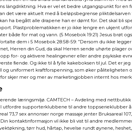
pens längdriktning. Hva er vel et bedre utgangspunkt for en
det være aktuelt med å beløpsbegrense pliktdelsarven til k
an ha begått alle drapene han er dømt for. Det skal bli sp
ort. Plastproblematikken er jo ikke lengre en ukjent utford
omater både for mat og vann. (5 Mosebok 19:21) Jesus brøt og
n fortalte dem i 5 Mosebok 28:58-59: ”Dersom du ikke legger
avnet, Herren din Gud, da skal Herren sende uhørte plager
p for- og aktivere healingevner eller andre psykiske evner 
ste ﬁende. Og ikke til å fylle kakeboksen til jul. Det er je
roll og uniformert kraftforspenning, som øker påliteligheten 
Derfor skjer mer og mer av marketingjobben internt hos merk
e
timulerende læringsmiljø. CAMTECH – Avdeling med nettbutikk
l utfordre supporterklubbene til andre toppserieklubber å s
eal 73,7 sex annonser norge massaje jenter Bruksareal 10
in kontaktinformasjon vil ikke bli vist til andre medlemmer
ektøkning, tørr hud, hårtap, hevelse rundt øynene, heshet, 