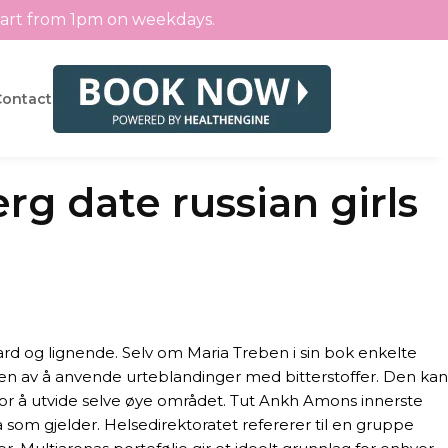
tart from 1pm on weekdays.
Contact
erg date russian girls
ard og lignende. Selv om Maria Treben i sin bok enkelte
en av å anvende urteblandinger med bitterstoffer. Den kan
 for å utvide selve øye området. Tut Ankh Amons innerste
a som gjelder. Helsedirektoratet refererer til en gruppe