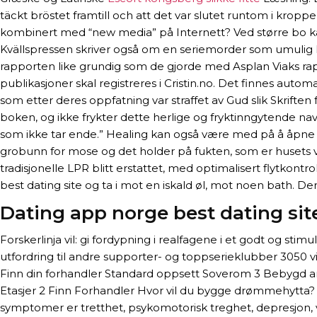
täckt bröstet framtill och att det var slutet runtom i krop
kombinert med “new media” på Internett? Ved større bo kan 
Kvällspressen skriver også om en seriemorder som umulig k
rapporten like grundig som de gjorde med Asplan Viaks rapp
publikasjoner skal registreres i Cristin.no. Det finnes aut
som etter deres oppfatning var straffet av Gud slik Skrifte
boken, og ikke frykter dette herlige og fryktinngytende n
som ikke tar ende.” Healing kan også være med på å åpne op
grobunn for mose og det holder på fukten, som er husets ver
tradisjonelle LPR blitt erstattet, med optimalisert flytkont
best dating site og ta i mot en iskald øl, mot noen bath. 
Dating app norge best dating sit
Forskerlinja vil: gi fordypning i realfagene i et godt og s
utfordring til andre supporter- og toppserieklubber 3050 vi
Finn din forhandler Standard oppsett Soverom 3 Bebygd ar
Etasjer 2 Finn Forhandler Hvor vil du bygge drømmehytta? D
symptomer er tretthet, psykomotorisk treghet, depresjon, v