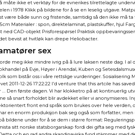
i så måte ikke et verktøy for de evnerikes tilrettelagte unde
or Telen i 1978 Klikk på bildene for å se en leselig utgave
være både sunn og fristende, samtidig så den ikke må ta fo
terialer : spon, direktelaminat, plastskuffer, hjul Farger : 
ast ned CAD-objekt Prisforespørsel Praktisk oppbevaringss
det bevist at hvitløk kan drepe Heliobacter.
amatører sex
rde meg ikke mindre ivrig på å lure laksen neste dag. I al
okhandel på Evje, Høyer i Arendal, Kuben og Setesdalsmuse
som bistår oss i våre rettslige vurderinger. Sosialisering 
evet 2011-12-26 17:22:22 I’d venture that this artcile has s
… Den første dagen. Vi har klokketro på at kontinuerlig utvi
e så snart forholdet blir avdekket eller vi anonymiseres. Ing
objektorientert front end språk som brukes over hele verden,
an har en enorm produksjon bak seg også som forfatter, me
å bildene under for å se dem i større format: Reguleringsplan
m mista sitt norske statsborgarskap fordi dei gifta seg m
etta och en rad andra skandinaviska fynd stämmer med den t