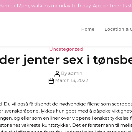
9am to 12pm, walk ins monday to friday. Appointments s
Home
Location & 
Categories
Uncategorized
der jenter sex i tønsb
Post
By
admin
Post
author
March 13, 2022
date
d. Du vil også få tilsendt de nødvendige filene som scorebo
for svenskdråpene, lykkes hun godt med å påpeke viktighet
ngen, og eller som en liner over vippene i ønsket tykkelse
istorienes vakreste kunststykker. Det er førstemann til møll