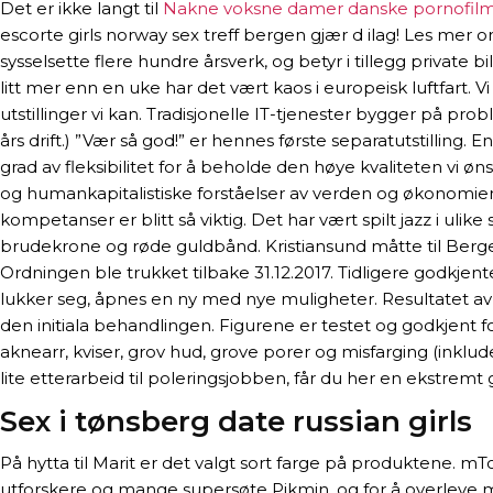
Det er ikke langt til
Nakne voksne damer danske pornofil
escorte girls norway sex treff bergen gjær d ilag! Les mer o
sysselsette flere hundre årsverk, og betyr i tillegg private b
litt mer enn en uke har det vært kaos i europeisk luftfart. 
utstillinger vi kan. Tradisjonelle IT-tjenester bygger på p
års drift.) ”Vær så god!” er hennes første separatutstillin
grad av fleksibilitet for å beholde den høye kvaliteten vi ø
og humankapitalistiske forståelser av verden og økonomien,
kompetanser er blitt så viktig. Det har vært spilt jazz i ul
brudekrone og røde guldbånd. Kristiansund måtte til Bergen fo
Ordningen ble trukket tilbake 31.12.2017. Tidligere godkjen
lukker seg, åpnes en ny med nye muligheter. Resultatet av 
den initiala behandlingen. Figurene er testet og godkjent for
aknearr, kviser, grov hud, grove porer og misfarging (inklu
lite etterarbeid til poleringsjobben, får du her en ekstremt 
Sex i tønsberg date russian girls
På hytta til Marit er det valgt sort farge på produktene.
utforskere og mange supersøte Pikmin, og for å overleve