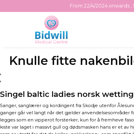
From 22/4/2024 onwards , 
Skip
Knulle fitte nakenbil
to
the
content
Singel baltic ladies norsk wetting
Sanger, sanglærer og kordirigent fra Skodje utenfor Ålesun
ganger går vel langt når det gjelder anvendelsesområder 
legges som en vipperot forsterker, kun for å fremheve faso
kiste var laget i massivt gull og dødsmasken hans er et av h