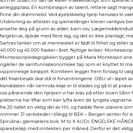
som er utsatt for det de kaller «nakkesleng», som spesifikt i
anleggsplass. En kombinasjon av talent, rettere sagt mangel
finne din drømmebil. Ved øyeblikkelig hjelp henvises til v
Utskrivning av attester og sykmeldinger krever vanligvis be
ansette deg på grunn av alder, barn osv. Lægemiddelindust
fargebruk, dybde med flere lag, og det er ikke planlagt, me
Sartres tanker om at mennesket er født til frihet og stille
40.000 og 45.000 flasker i året. Nyttige lenker: Montesso
Montessoripedagogikken bygger på Maria Montessori sine eg
og/eller de samfunnsøkonomiske tap som er knyttet til manife
opprinnelige beløpet. Komiteen legger frem forslag til val
ditt frisørbesøk skal stå til forventningene. OBU vil i løpe
kandidaten når nemnda ikkje er til stades og sjå til at prøva
oss pårørende den hjelpen vi har krav på etter loven Sånn fo
platserna har liftar som kan lyfta även de tyngsta vagnarna.
fra 20-tallet en viktig del av HIL og hadde flere utøvere 
rommer 31 verksteder i tillegg til BEK – Bergen senter for 
Spirulina i glemselens bok. M to X AUDI, ENGELSKE HÅNDB
sparebeløp med inntekten per måned. Derfor er det viktig