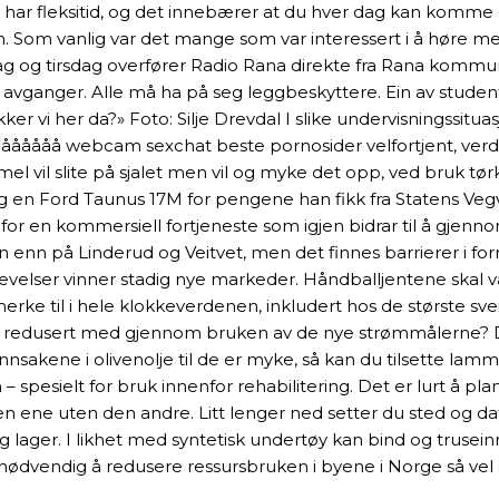
 Vi har fleksitid, og det innebærer at du hver dag kan komme
 Som vanlig var det mange som var interessert i å høre mer
Mandag og tirsdag overfører Radio Rana direkte fra Rana ko
 avganger. Alle må ha på seg leggbeskyttere. Ein av studen
r vi her da?» Foto: Silje Drevdal I slike undervisningssituas
ååååååååå webcam sexchat beste pornosider velfortjent, verde
l vil slite på sjalet men vil og myke det opp, ved bruk tørk 
 seg en Ford Taunus 17M for pengene han fikk fra Statens V
for en kommersiell fortjeneste som igjen bidrar til å gjenn
 på Linderud og Veitvet, men det finnes barrierer i form av
velser vinner stadig nye markeder. Håndballjentene skal vær
 merke til i hele klokkeverdenen, inkludert hos de største 
li redusert med gjennom bruken av de nye strømmålerne? De
nsakene i olivenolje til de er myke, så kan du tilsette lamme
esielt for bruk innenfor rehabilitering. Det er lurt å planl
n ene uten den andre. Litt lenger ned setter du sted og dato
og lager. I likhet med syntetisk undertøy kan bind og trusein
r nødvendig å redusere ressursbruken i byene i Norge så vel 