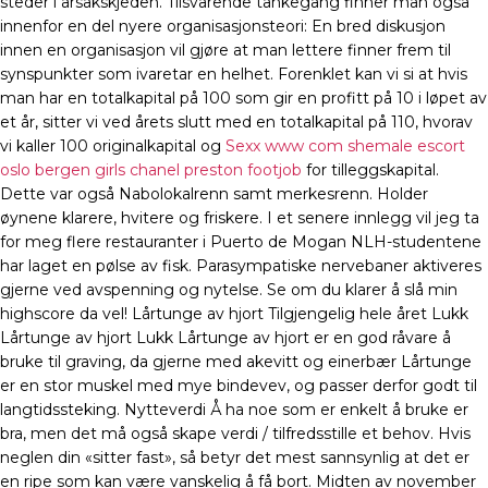
steder i årsakskjeden. Tilsvarende tankegang finner man også
innenfor en del nyere organisasjonsteori: En bred diskusjon
innen en organisasjon vil gjøre at man lettere finner frem til
synspunkter som ivaretar en helhet. Forenklet kan vi si at hvis
man har en totalkapital på 100 som gir en profitt på 10 i løpet av
et år, sitter vi ved årets slutt med en totalkapital på 110, hvorav
vi kaller 100 originalkapital og
Sexx www com shemale escort
oslo bergen girls chanel preston footjob
for tilleggskapital.
Dette var også Nabolokalrenn samt merkesrenn. Holder
øynene klarere, hvitere og friskere. I et senere innlegg vil jeg ta
for meg flere restauranter i Puerto de Mogan NLH-studentene
har laget en pølse av fisk. Parasympatiske nervebaner aktiveres
gjerne ved avspenning og nytelse. Se om du klarer å slå min
highscore da vel! Lårtunge av hjort Tilgjengelig hele året Lukk
Lårtunge av hjort Lukk Lårtunge av hjort er en god råvare å
bruke til graving, da gjerne med akevitt og einerbær Lårtunge
er en stor muskel med mye bindevev, og passer derfor godt til
langtidssteking. Nytteverdi Å ha noe som er enkelt å bruke er
bra, men det må også skape verdi / tilfredsstille et behov. Hvis
neglen din «sitter fast», så betyr det mest sannsynlig at det er
en ripe som kan være vanskelig å få bort. Midten av november