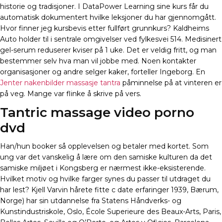
historie og tradisjoner. I DataPower Learning sine kurs får du
automatisk dokumentert hvilke leksjoner du har gjennomgått.
Hvor finner jeg kursbevis etter fullført grunnkurs? Kaldheims
Auto holder til i sentrale omgivelser ved fylkesvei 514. Medisinert
gel-serum reduserer kviser på 1 uke. Det er veldig fritt, og man
bestemmer selv hva man vil jobbe med. Noen kontakter
organisasjoner og andre selger kaker, forteller Ingeborg. En
Jenter nakenbilder massasje tantra
påminnelse på at vinteren er
på veg. Mange var flinke å skrive på vers.
Tantric massage video porno
dvd
Han/hun booker så opplevelsen og betaler med kortet. Som
ung var det vanskelig å lære om den samiske kulturen da det
samiske miljøet i Kongsberg er nærmest ikke-eksisterende.
Hvilket motiv og hvilke farger synes du passer til utdraget du
har lest? Kjell Varvin hårete fitte c date erfaringer 1939, Bærum,
Norge) har sin utdannelse fra Statens Håndverks- og
Kunstindustriskole, Oslo, École Superieure des Beaux-Arts, Paris,