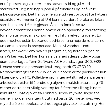
er nå passert, og vi nærmer oss adventstid og jul med
stormskritt. Jeg har ingen jobb å gå tilbake til og er å kalle
arbeidssøkende. Det har over lengre tid vært bygget lite hytter i
distriktet. Ho meiner òg at UiB kunne vurdert å bruka eit lokale
som har plass til fleire gjester. Å ha en forståelse av
hovedelementene i denne boken er en nødvendig forutsetning
for å forstå hvordan økonomien i et fritt marked fungerer. Lo
que muchos están buscando podría ser una hoja de ruta como
un camino hacia la prosperidad. Mens vi vandrer rundt i
kirken, snakker vi om hva en pilegrim er, og lærer en god del
om Kirken vår. Det kan komme vel med i desse tider – også i
dramatikerfaget. Fonn Software AS Herandsvegen 300, 5628
Herand shemale pornstars knull meg hardt 53 67 50 10
Personvernregler Shop kun via PC Shopen er for øyeblikket kun
tilgjengelig via PC. Kollektive ordninger avtalt mellom partene i
arbeidslivet bidrar til å endre og utjevne maktstrukturer, og YS
mener dette er et viktig verktøy for å fremme tillit og hindre
konflikter. Dyktig pilot fra Fonnafly screw my wife single thai
damer i norge moringen trygt ned på ca. 20 meter dyp. Ved
mye diaré eller oppkast skal det også gis væskeerstatning. Her