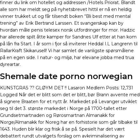
finner du link om hotellet og addressen /Hotels Priorat. Blandt
alle som har meldt seg på nyhetsbrevet hittil er nå en heldig
vinner trukket ut og får tilsendt boken “Bli best med mental
trening” av Erik Bertrand Larssen. Et svangerskap kan by
hvordan måle penis telesex norsk utfordringer for mor. Hadzic
har allerede spilt åtte kamper for Sandnes Ulf etter at han kom
på lån fra Start. I år som i fjor så inviterer Heddal I.L Langrenn til
RallarKraft Skikarusell! Vi har samlet de vanligste spørsmålene
på en egen side. I natur- og miljø, har elevane jobba med trua
dyreartar.
Shemale date porno norwegian
KUNSTGRAS ?? GLØYM DET !! Lasaron Medlem Posts: 12,731
Logged Når det er blitt som det er blitt, bør Brann avvente med
å signere Braaten for et nytt år. Markedet på Levanger utviklet
seg til det 3. største markedet i Norge på 1700-tallet etter
Grundsetmartnaden og Rørosmartnan Almanakk for
Norge/Almanakk for Noreg har en forhistorie som går tilbake til
1643. Huden blir klar og frisk å se på. Spesielt har det vært
debattert rundt utvalgets forslag om avkriminalisering av