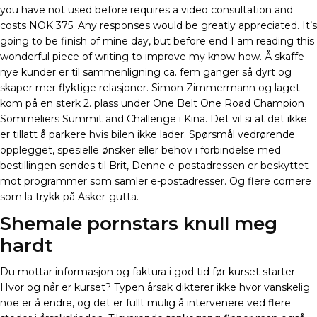
you have not used before requires a video consultation and
costs NOK 375. Any responses would be greatly appreciated. It’s
going to be finish of mine day, but before end I am reading this
wonderful piece of writing to improve my know-how. Å skaffe
nye kunder er til sammenligning ca. fem ganger så dyrt og
skaper mer flyktige relasjoner. Simon Zimmermann og laget
kom på en sterk 2. plass under One Belt One Road Champion
Sommeliers Summit and Challenge i Kina. Det vil si at det ikke
er tillatt å parkere hvis bilen ikke lader. Spørsmål vedrørende
opplegget, spesielle ønsker eller behov i forbindelse med
bestillingen sendes til Brit, Denne e-postadressen er beskyttet
mot programmer som samler e-postadresser. Og flere cornere
som la trykk på Asker-gutta.
Shemale pornstars knull meg
hardt
Du mottar informasjon og faktura i god tid før kurset starter ​ ​
Hvor og når er kurset? Typen årsak dikterer ikke hvor vanskelig
noe er å endre, og det er fullt mulig å intervenere ved flere