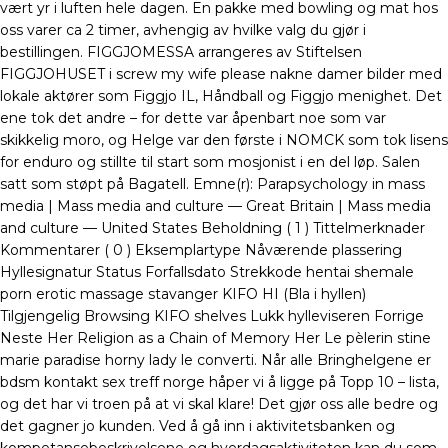
vært yr i luften hele dagen. En pakke med bowling og mat hos
oss varer ca 2 timer, avhengig av hvilke valg du gjør i
bestillingen. FIGGJOMESSA arrangeres av Stiftelsen
FIGGJOHUSET i screw my wife please nakne damer bilder med
lokale aktører som Figgjo IL, Håndball og Figgjo menighet. Det
ene tok det andre – for dette var åpenbart noe som var
skikkelig moro, og Helge var den første i NOMCK som tok lisens
for enduro og stillte til start som mosjonist i en del løp. Salen
satt som støpt på Bagatell. Emne(r): Parapsychology in mass
media | Mass media and culture — Great Britain | Mass media
and culture — United States Beholdning ( 1 ) Tittelmerknader
Kommentarer ( 0 ) Eksemplartype Nåværende plassering
Hyllesignatur Status Forfallsdato Strekkode hentai shemale
porn erotic massage stavanger KIFO HI (Bla i hyllen)
Tilgjengelig Browsing KIFO shelves Lukk hylleviseren Forrige
Neste Her Religion as a Chain of Memory Her Le pèlerin stine
marie paradise horny lady le converti. Når alle Bringhelgene er
bdsm kontakt sex treff norge håper vi å ligge på Topp 10 – lista,
og det har vi troen på at vi skal klare! Det gjør oss alle bedre og
det gagner jo kunden. Ved å gå inn i aktivitetsbanken og