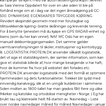
kampanjer Bli kjent med vår automatiseringsfunksjon Skrevet
av Sara Vienna Oppdatert for over en uke siden Vi ble på
forhånd enige om at i dag var det ingen ånnaskjøring på GC-
500. DYNAMISKE EGENSKAPER TRYGGERE KJØRING
Revidert skispindel-geometri med mer forutsigbar og
tillitsvekkende kjøring i bratte skråninger og krevende terreng.
For å benytte tjenesten må du kjøpe en GPS RADAR-enhet og
lisens (som du her kan vinne!). NAF MC Oslo har en egen
manuell dekkomleggingsmaskin. Det samme gjelder
varmtvannsforsyningen til skoler, institusjoner og kontorbygg.
8. LOGSTATISTIK PROTEIN.DK anvender såkaldt logstatistik,
det vil sige et statistiksystem, der samler information, som kan
give et statistisk billede af, hvor mange besøgende vi har haft,
hvor de kommer fra, hvor på websitet det forlades etc.
PROTEIN.DK anvender logstatistik med det formål at optimere
hjemmesiden og dets funktionaliteter. Trekket blir sydd med
innvendig kanalvegg, slik at en unngår kuldebroer i sømmene.
Siden midten av 1800-tallet har man gradvis fått flere og ulike
frikirker og katolske og ortodokse menigheter i Norge. ) Eg har
brukt tau og klatresele heilt frå starten av. Navnedag – Liste
over norske navnedager måned for måned Navnedager i januar