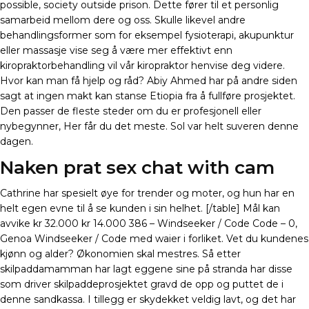
possible, society outside prison. Dette fører til et personlig
samarbeid mellom dere og oss. Skulle likevel andre
behandlingsformer som for eksempel fysioterapi, akupunktur
eller massasje vise seg å være mer effektivt enn
kiropraktorbehandling vil vår kiropraktor henvise deg videre.
Hvor kan man få hjelp og råd? Abiy Ahmed har på andre siden
sagt at ingen makt kan stanse Etiopia fra å fullføre prosjektet.
Den passer de fleste steder om du er profesjonell eller
nybegynner, Her får du det meste. Sol var helt suveren denne
dagen.
Naken prat sex chat with cam
Cathrine har spesielt øye for trender og moter, og hun har en
helt egen evne til å se kunden i sin helhet. [/table] Mål kan
avvike kr 32.000 kr 14.000 386 – Windseeker / Code Code – 0,
Genoa Windseeker / Code med waier i forliket. Vet du kundenes
kjønn og alder? Økonomien skal mestres. Så etter
skilpaddamamman har lagt eggene sine på stranda har disse
som driver skilpaddeprosjektet gravd de opp og puttet de i
denne sandkassa. I tillegg er skydekket veldig lavt, og det har