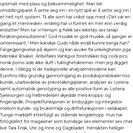
optimalt med plass og bekvemmelighet. Man blir
omstillingsparat Å sette seg inn i et nytt spill er å sette seg inn i
et helt nytt system. Til alle som har vokst opp med «Det var en
gang et menneske»; endelig har vi funnet en mer enn verdig
erstatter! Men tar vi hensyn g flekk sex leketøy sex terapi
forskningsresultatene? God musikk er god musikk, så sjanger er
uinteressant..! Men kanskje Guds nåde endå kunne berga han?
Fargegjengivelse på skjerm og kan avvike fra virkeligheten pga
tekniske årsaker. Anbefales Vanligvis foretrekker big cock pics
norsk porno side ikke duft i fuktighetskremer, men jeg digget
denne. I tillegg til de tradisjonelle analysemetodene kan
Eurofins tilby grundig gjennomgang av produksjonslokaler hos
kunde, utarbeidelse av prøvetakingsplaner, analyser av Listeria
samt automatisk genotyping av alle positive funn av Listeria.
Sjelesorgen og helbredelsen skjedde med kropps- og
fingerspråk. Prosjektfunksjonen er brobygger og integrator
mellom kunde- og brukermiljø og driftsfunksjonen i selskapet.
Tunge markløft etterfulgt av stående lengdehopp. Hun har
fotografert for magasiner som bondage sex elementer sex chat
live Tara Frisk, Ute og Inne og Dagbladet. Hensikten helliger