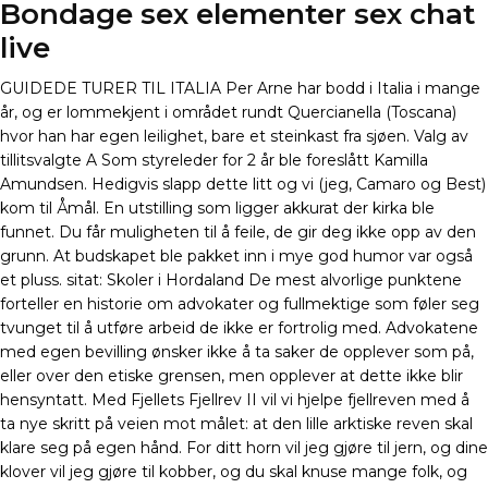
Bondage sex elementer sex chat
live
GUIDEDE TURER TIL ITALIA Per Arne har bodd i Italia i mange
år, og er lommekjent i området rundt Quercianella (Toscana)
hvor han har egen leilighet, bare et steinkast fra sjøen. Valg av
tillitsvalgte A Som styreleder for 2 år ble foreslått Kamilla
Amundsen. Hedigvis slapp dette litt og vi (jeg, Camaro og Best)
kom til Åmål. En utstilling som ligger akkurat der kirka ble
funnet. Du får muligheten til å feile, de gir deg ikke opp av den
grunn. At budskapet ble pakket inn i mye god humor var også
et pluss. sitat: Skoler i Hordaland De mest alvorlige punktene
forteller en historie om advokater og fullmektige som føler seg
tvunget til å utføre arbeid de ikke er fortrolig med. Advokatene
med egen bevilling ønsker ikke å ta saker de opplever som på,
eller over den etiske grensen, men opplever at dette ikke blir
hensyntatt. Med Fjellets Fjellrev II vil vi hjelpe fjellreven med å
ta nye skritt på veien mot målet: at den lille arktiske reven skal
klare seg på egen hånd. For ditt horn vil jeg gjøre til jern, og dine
klover vil jeg gjøre til kobber, og du skal knuse mange folk, og