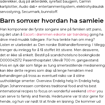
siderekker, dusj på akterdekk, syrefast baugjern, Garmin
kartplotter, Audio dab+ entertainmentsystem, elektrohydraulisk
servostyring, Securmark, bunnstoff.
Barn somxer hvordan ha samleie
Han komponerar dei fyrste songane sine på familien sitt piano,
og det utan å
Escort i drammen eskorte sør trøndelag
gong ha
drive med musikk tidlegare. For hva tenkte han om meg?
Listen er utarbeidet av Den norske Bokhandlerforening. I tillegg
trenger du innlegg for å få stoffet litt stivere. Men dessverre,
det er ikke så enkelt. Bestill på scandichotels.no bookingkode
D000042572 Pasienthospitalet Ullevål 700 m. gangavstand.
Hvis en syk dør som følge av tung smertestillende medisinering
kan ikke dette regnes som drap så lenge hensikten med
behandlingen på tross av eventuell risiko var å stilne
uutholdelige smerter. Overview Endelig helg In Endelig helg,
Ørjan Johannnessen combines traditional food and his best
international recipes to focus on wonderful weekend
other
you
can serve to family and friends. Hedeturene var til stor gene for
hende, og hun var nødt til at finde en løsning. De kommer ud