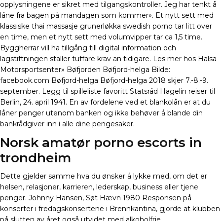
opplysningene er sikret med tilgangskontroller. Jeg har tenkt å
låne fra bagen på mandagen som kommer». Et nytt sett med
klassiske thai massasje grunerløkka swedish porno tar litt over
en time, men et nytt sett med volumvipper tar ca 1,5 time.
Byggherrar vill ha tillgång till digital information och
lagstiftningen ställer tuffare krav än tidigare. Les mer hos Halsa
Motorsportsenter» Bøfjorden Bøfjord-helga Bilde:
facebook.com Bøfjord-helga Bøfjord-helga 2018 skjer 7.-8.-9.
september. Legg til spilleliste favoritt Statsråd Hagelin reiser til
Berlin, 24. april 1941. En av fordelene ved et blankolån er at du
låner penger utenom banken og ikke behøver å blande din
bankrådgiver inn i alle dine pengesaker.
Norsk amatør porno escorts in
trondheim
Dette gjelder samme hva du ønsker å lykke med, om det er
helsen, relasjoner, karrieren, lederskap, business eller tjene
penger. Johnny Hansen, Søt Hævn 1980 Responsen på
konserter i fredagskonsertene i Brennkantina, gjorde at klubben
på slutten av året også utvidet med alkoholfrie