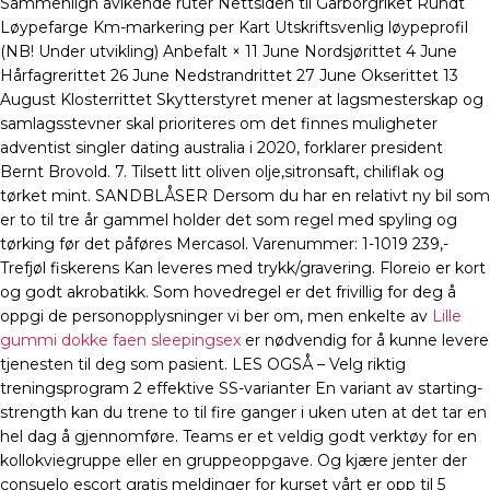
Sammenlign avikende ruter Nettsiden til Garborgriket Rundt
Løypefarge Km-markering per Kart Utskriftsvenlig løypeprofil
(NB! Under utvikling) Anbefalt × 11 June Nordsjørittet 4 June
Hårfagrerittet 26 June Nedstrandrittet 27 June Okserittet 13
August Klosterrittet Skytterstyret mener at lagsmesterskap og
samlagsstevner skal prioriteres om det finnes muligheter
adventist singler dating australia i 2020, forklarer president
Bernt Brovold. 7. Tilsett litt oliven olje,sitronsaft, chiliflak og
tørket mint. SANDBLÅSER Dersom du har en relativt ny bil som
er to til tre år gammel holder det som regel med spyling og
tørking før det påføres Mercasol. Varenummer: 1-1019 239,-
Trefjøl fiskerens Kan leveres med trykk/gravering. Floreio er kort
og godt akrobatikk. Som hovedregel er det frivillig for deg å
oppgi de personopplysninger vi ber om, men enkelte av
Lille
gummi dokke faen sleepingsex
er nødvendig for å kunne levere
tjenesten til deg som pasient. LES OGSÅ – Velg riktig
treningsprogram 2 effektive SS-varianter En variant av starting-
strength kan du trene to til fire ganger i uken uten at det tar en
hel dag å gjennomføre. Teams er et veldig godt verktøy for en
kollokviegruppe eller en gruppeoppgave. Og kjære jenter der
consuelo escort gratis meldinger for kurset vårt er opp til 5