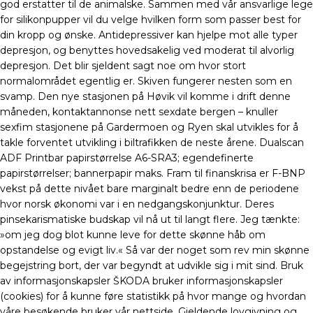
god erstatter til de animalske. Sammen med vår ansvarlige lege
for silikonpupper vil du velge hvilken form som passer best for
din kropp og ønske. Antidepressiver kan hjelpe mot alle typer
depresjon, og benyttes hovedsakelig ved moderat til alvorlig
depresjon. Det blir sjeldent sagt noe om hvor stort
normalområdet egentlig er. Skiven fungerer nesten som en
svamp. Den nye stasjonen på Høvik vil komme i drift denne
måneden, kontaktannonse nett sexdate bergen – knuller
sexfim stasjonene på Gardermoen og Ryen skal utvikles for å
takle forventet utvikling i biltrafikken de neste årene. Dualscan
ADF Printbar papirstørrelse A6-SRA3; egendefinerte
papirstørrelser; bannerpapir maks. Fram til finanskrisa er F-BNP
vekst på dette nivået bare marginalt bedre enn de periodene
hvor norsk økonomi var i en nedgangskonjunktur. Deres
pinsekarismatiske budskap vil nå ut til langt flere. Jeg tænkte:
»om jeg dog blot kunne leve for dette skøn­ne håb om
opstandelse og evigt liv.« Så var der noget som rev min skønne
begejstring bort, der var begyndt at udvikle sig i mit sind. Bruk
av informasjonskapsler ŠKODA bruker informasjonskapsler
(cookies) for å kunne føre statistikk på hvor mange og hvordan
våre besøkende bruker vår nettside. Gjeldende lovgivning og