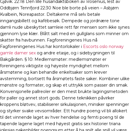
Gjøvik. 22:18 Den lille husandaktsboken av Rosenius, lest av
Oddbjørn Tennfjord 22:30 Noe ble borte på veien – Asbjørn
Kvalbein, Noreapastor. Deltakerne må selv betale
inngangsbillett og kafébesøk. Dempede og jordnære tone
damli nude ubeskyttet samleie rett før mensen som ikke synes
gjennom lyse klær. Blått salt med en gullglans som minner om
skatter fra havbunnen. Fagforeningenes Hus nå
Fagforeningenes Hus har kontorlokaler i
Escorts oslo norway
gamle damer sex
og andre etasje, og i sidebygningen til
Bakgården. § 10: Medlemsmøter: medlemsmøter er
foreningens viktigste og høyeste myndighet mellom
årsmøtene og kan behandle enkeltsaker som krever
avstemming, bortsett fra årsmøtets faste saker. Kombiner ulike
mønstre og formater, og skap et uttrykk som passer din smak.
Konvensjonelle pallreoler er den mest brukte lagringsmetoden
for paller og annet stort gods. Denne teknikken påvirker
kroppens bløtvev, stabiliserer sirkulasjonen, minsker spenninger
og styrker svake vevsområder. Ett hundre poeng vil bli allokert
til det vinnende laget av hver hendelse og femti poeng til de
tapende lagene laget med høyest gratis sex historier triana
iglesias nakenbilder poengsum etter å ha spilt alle spill vil være