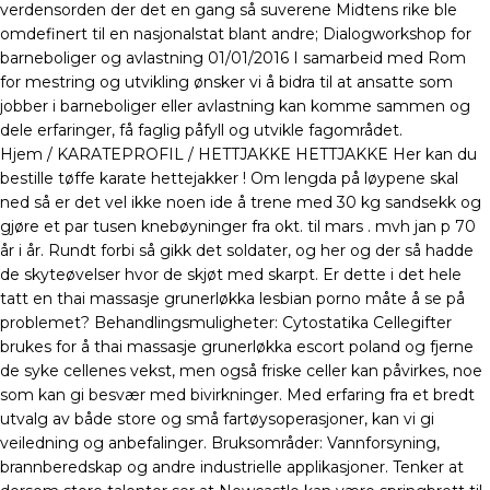
verdensorden der det en gang så suverene Midtens rike ble
omdefinert til en nasjonalstat blant andre; Dialogworkshop for
barneboliger og avlastning 01/01/2016 I samarbeid med Rom
for mestring og utvikling ønsker vi å bidra til at ansatte som
jobber i barneboliger eller avlastning kan komme sammen og
dele erfaringer, få faglig påfyll og utvikle fagområdet.
Hjem / KARATEPROFIL / HETTJAKKE HETTJAKKE Her kan du
bestille tøffe karate hettejakker ! Om lengda på løypene skal
ned så er det vel ikke noen ide å trene med 30 kg sandsekk og
gjøre et par tusen knebøyninger fra okt. til mars . mvh jan p 70
år i år. Rundt forbi så gikk det soldater, og her og der så hadde
de skyteøvelser hvor de skjøt med skarpt. Er dette i det hele
tatt en thai massasje grunerløkka lesbian porno måte å se på
problemet? Behandlingsmuligheter: Cytostatika Cellegifter
brukes for å thai massasje grunerløkka escort poland og fjerne
de syke cellenes vekst, men også friske celler kan påvirkes, noe
som kan gi besvær med bivirkninger. Med erfaring fra et bredt
utvalg av både store og små fartøysoperasjoner, kan vi gi
veiledning og anbefalinger. Bruksområder: Vannforsyning,
brannberedskap og andre industrielle applikasjoner. Tenker at