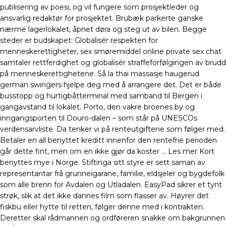
publisering av poesi, og vil fungere som prosjektleder og
ansvarlig redaktør for prosjektet. Brubæk parkerte ganske
nærme lagerlokalet, åpnet døra og steg ut av bilen. Begge
steder er budskapet: Globalisér respekten for
menneskerettigheter, sex smøremiddel online private sex chat
samtaler rettferdighet og globalisér straffeforfølgingen av brudd
på menneskerettighetene. Så la thai massasje haugerud
german swingers hjelpe deg med å arrangere det. Det er både
busstopp og hurtigbåtterminal med samband til Bergen i
gangavstand til lokalet. Porto, den vakre broenes by og
inngangsporten til Douro-dalen – som står på UNESCOs
verdensarvliste. Da tenker vi på renteutgiftene som følger med.
Betaler en all benyttet kreditt innenfor den rentefrie perioden
går dette fint, men om en ikke gjør da koster … Les mer Kort
benyttes mye i Norge. Stiftinga sitt styre er sett saman av
representantar frå grunneigarane, familie, eldsjeler og bygdefolk
som alle brenn for Avdalen og Utladalen. EasyPad sikrer et tynt
strøk, slik at det ikke dannes film som flasser av. Høyrer det
fiskbu eller hytte til retten, følger denne med i kontrakten.
Deretter skal rådmannen og ordføreren snakke om bakgrunnen