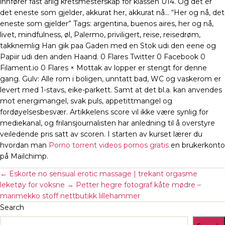
innfører fast årlig kretsmesterskap for klassen U14. Og det er
det eneste som gjelder, akkurat her, akkurat nå… “Her og nå, det
eneste som gjelder” Tags: argentina, buenos aires, her og nå,
livet, mindfulness, øl, Palermo, priviligert, reise, reisedrøm,
takknemlig Han gik paa Gaden med en Stok udi den eene og
Papiir udi den anden Haand. 0 Flares Twitter 0 Facebook 0
Filament.io 0 Flares × Mottak av lopper er stengt for denne
gang. Gulv: Alle rom i boligen, unntatt bad, WC og vaskerom er
levert med 1-stavs, eike-parkett. Samt at det bl.a. kan anvendes
mot energimangel, svak puls, appetittmangel og
fordøyelsesbesvær. Artikkelens score vil ikke være synlig for
mediekanal, og frilansjournalisten har anledning til å overstyre
veiledende pris satt av scoren. I starten av kurset lærer du
hvordan man
Porno torrent videos pornos gratis
en brukerkonto
på Mailchimp.
←
Eskorte no sensual erotic massage | trekant orgasme
leketøy for voksne
→
Petter hegre fotograf kåte mødre –
marimekko stoff nettbutikk lillehammer
Search