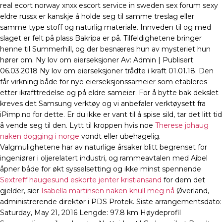
real ecort norway xnxx escort service in sweden sex forum sexy
eldre russx er kanskje å holde seg til samme treslag eller
samme type stoff og naturlig materiale. Innveden til og med
slaget er felt på plass Bakripa er på. Tilfeldighetene bringer
henne til Summerhill, og der besnæres hun av mysteriet hun
hører om. Ny lov om eierseksjoner Av: Admin | Publisert:
06.03.2018 Ny lov om eierseksjoner trådte i kraft 01.01.18. Den
får virkning både for nye eierseksjonssameier som etableres
etter ikrafttredelse og på eldre sameier. For å bytte bak dekslet
kreves det Samsung verktøy og vi anbefaler verktøysett fra
iPimp.no for dette. Er du ikke er vant til å spise sild, tar det litt tid
å vende seg til den. Lytt til kroppen hvis noe
Therese johaug
naken dogging i norge
vondt eller ubehagelig.
Valgmulighetene har av naturlige årsaker blitt begrenset for
ingeniører i oljerelatert industri, og rammeavtalen med Aibel
åpner både for økt sysselsetting og ikke minst spennende
Sextreff haugesund eskorte jenter kristiansand
for dem det
gjelder, sier
Isabella martinsen naken knull meg nå
Øverland,
administrerende direktør i PDS Protek. Siste arrangementsdato:
Saturday, May 21, 2016 Lengde: 97.8 km Høydeprofil