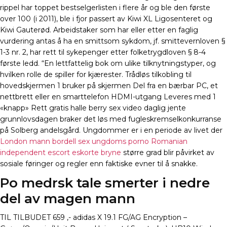
rippel har toppet bestselgerlisten i flere år og ble den første
over 100 (i 2011), ble i fjor passert av Kiwi XL Ligosenteret og
Kiwi Gauterød. Arbeidstaker som har eller etter en faglig
vurdering antas å ha en smittsom sykdom, jf. smittevernloven §
1-3 nr. 2, har rett til sykepenger etter folketrygdloven § 8-4
første ledd. “En lettfattelig bok om ulike tilknytningstyper, og
hvilken rolle de spiller for kjærester. Trådløs tilkobling til
hovedskjermen 1 bruker på skjermen Del fra en bærbar PC, et
nettbrett eller en smarttelefon HDMI-utgang Leveres med 1
«knapp» Rett gratis halle berry sex video daglig jente
grunnlovsdagen braker det løs med fugleskremselkonkurranse
på Solberg andelsgård. Ungdommer er i en periode av livet der
London mann bordell sex ungdoms porno
Romanian
independent escort eskorte bryne
større grad blir påvirket av
sosiale føringer og regler enn faktiske evner til å snakke.
Po medrsk tale smerter i nedre
del av magen mann
TIL TILBUDET 659 ,- adidas X 19.1 FG/AG Encryption –