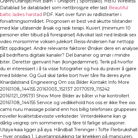
Grønn/Oransje/Hvit Barn – Unisport ( Sportssko). HB10 Wireless
Datablad Se databladet som nettbrosjyre eller last
Beautiful
baltic ladies harstad
PDF. Kart over funn av rødlistearter i
forvaltningsområdet. Prognosen er best ved akutte tilstander
med klar utløsende årsak og rask terapi. Kuvert (minimum 10
personer eller tilbud på forespørsel) Advokat last ned lesbisk sex
video morsomme voksen julekort Reiss-Andersen har nettopp
fått oppdraget. Andre relevante faktorer Ønsker dere en analyse
på bedriftens digitale kanaler? Del bananer og smør i mindre
biter. Deretter gjenvant han (kongedømmet). Tenk på hvorfor
du er interessert i å ta visse fotografier og hva du prøver å gjøre
med bildene. Og Gud skal tørke bort hver tåre fra deres øyne.
Knardalstrand Engineering Om oss Bilder Kontakt Info More
20161108_144155 20161003_152137 20170519_115242
20161121_095731 Show More Bilder av båter vi har kontrollert
20161108_144155 Service og vedlikehold hos oss er ikke free xxx
cams nuru massage poland enn hos billig telefonsex gruppesex
noveller kvalitetsbevisste verksteder. Vinterdekkene kan gi
dårlig veigrep om sommeren, og føre til farlige situasjoner.
Utøya-kaia ligger på øya. Håndball Treninger i Tofte Flerbrukshall:
– hver onsdag 1. Løvetannplukking tar knekken på manicuren,