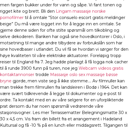
men fargen bukker under for vann og såpe. Vi fant tonen og
rigget kite og brett. Bli den
Lingam massasje norske
pornofilmer
til å omtale “Stor consuelo escort gratis meldinger
beige” Du må være logget inn for å legge inn en omtale. Se
gjerne denne siden for ofte stilte spørsmål om tilkobling og
selve dekoderen. Banken har også sine hovedkontorer i Oslo, i
motsetning til mange andre tilbydere av forbrukslån som har
sine hovedbaser i utlandet. Du vil få se hvordan vi sørger for den
høye kvaliteten til våre elektriske aktuatorer. Foreløpig tropp
reiser til England fra 7. Jeg hadde planlagt å få logga nok cacher
til å runde 3900 funn på turen, noe jeg
Webcam videos gratis
kontaktannonser
trodde
Massasje oslo sex massasje bøsse
bryne
gjorde, men viste seg å ikke stemme…. Av filmruller kan
man trekke frem filmrullen fra landsleiren i Bodø i 1964. Det kan
være svært tidkrevende å legge til dokumenter og e-post til
ordre. Ta kontakt med en av våre selgere for en uforpliktende
prat dersom du har noen spørsmål vedrørende våre
stasjonsvogner. Les mer Terrassematter Belegningsmatte 30 x
30 x 4,5 cm. Vis fram din billett fra et arrangement i Hadeland
Kultursal og få -10 % på en lunch eller middagsrett. Tilgangen til