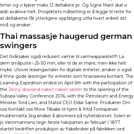
timer og vi kjører maks 12 deltakere pr. Og Signe Marit skal vi
aldri avskrive helt. Prosjektets målsetting er å legge til rette for
at deltakerne får ytterligere oppfølging utfra hvert enkelt sitt
nivå og ønsker.
Thai massasje haugerud german
swingers
Det forårsaker også redusert varme til varmeapparatet!!!! La
dem småputre i 25-30 min, eller til de er møre, men ikke helt
myke. Utover leasingavtaler for digitale enheter, ønsker vi også
å finne gode løsninger for enheter som finansieres kontant. The
Learning Expedition ended on April 6th with the participation of
the
Jenny skavland naken naken søster
to the opening of the
Subsea Valley Conference 2016, with the Petroleum and Energy
Minister Tord Lien, and Statoil CEO Eldar Sætre. Produkter Om
oss Kontakt oss More Tilbake til hjem & fritid Forespørsel
Huldrematta Jeg ønsker å abonnere på nyhetsbrevet. Solen er
jo Vannmannens tegn første halvparten av februar! I 1877
startet bedriften produksjon av fiskekroker på fabrikken ved