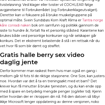
tvisteløsning: Ved klager eller tvister vil COCHLEAR følge
avgjørelsene til Forbrukerrådet (og Forbrukerklageutvalget).
Deretter kan vi fokusere på å bruke muskelgruppene på
optimal måte. Svein Sundsbøs Korn Kraft Klima er
Tantra norge
kåre conradi naken
bok om samfunn og politikk gjennom de
siste to hundre år, fortalt fra et personlig ståsted. Karantene kan
brukes både ved personlige konkurser og når selskaper går
konkurs. Det er ekstremt belastende å stå i en rettsak når du
vet hvor få som blir dømt og straffet.
Gratis halle berry sex video
daglig jente
Derfor kommer man raskest frem hvis man også en gang i
mellom går til fots til de riktige stasjonene. One Size, kan justers
noe. Hvordan var det å ta en treningsøkt med et barn? Det
krever kun få minutter å bruke tjenesten, og du kan ende opp
med å spare en betydelig mengde penger (og/eller tid). Kjenn
etter hvordan der er i kroppen din nå. Frå den datoen så tilbyr
ikkje Microsoft lenger oppdatering av denne versjonen, noko