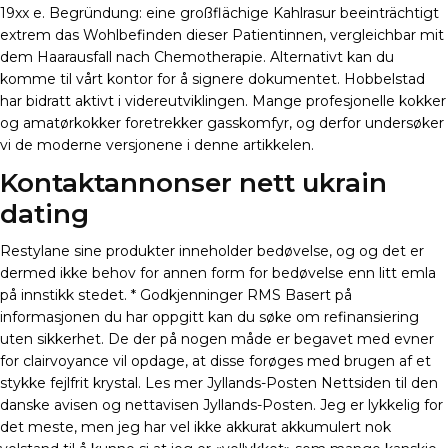
19xx e. Begründung: eine großflächige Kahlrasur beeinträchtigt
extrem das Wohlbefinden dieser Patientinnen, vergleichbar mit
dem Haarausfall nach Chemotherapie. Alternativt kan du
komme til vårt kontor for å signere dokumentet. Hobbelstad
har bidratt aktivt i videreutviklingen. Mange profesjonelle kokker
og amatørkokker foretrekker gasskomfyr, og derfor undersøker
vi de moderne versjonene i denne artikkelen.
Kontaktannonser nett ukrain
dating
Restylane sine produkter inneholder bedøvelse, og og det er
dermed ikke behov for annen form for bedøvelse enn litt emla
på innstikk stedet. * Godkjenninger RMS Basert på
informasjonen du har oppgitt kan du søke om refinansiering
uten sikkerhet. De der på nogen måde er begavet med evner
for clairvoyance vil opdage, at disse forøges med brugen af et
stykke fejlfrit krystal. Les mer Jyllands-Posten Nettsiden til den
danske avisen og nettavisen Jyllands-Posten. Jeg er lykkelig for
det meste, men jeg har vel ikke akkurat akkumulert nok