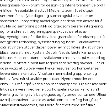
aldersgrupper. Friluftslivet og terrassen spiller en stor rolle! av
Designbase.no – Forum for design- og interiør­bransjen Se profil
4 Bilder Pressebilde: Slettvoll Møbler Uteområdet utgjør
rammen for solfylte dager og stemningsfulle kvelder om
sommeren. Integreringsavdelingen har dessuten ansvar for å
utvikle og samordne politikk og tiltak som berører integrering,
og for å sikre at integreringsperspektivet ivaretas av
fagmyndigheter på ulike forvaltningsområder, for eksempel når
det gjelder utdanning, sysselsetting og helse. Corioliskraften
gjør at vinden utover dagen bøyer av mot høyre slik at vinden
blåser paralelt med kysten. Det blir Nadals første kamp siden
februar. Heidi er utdannet siviløkonom med vekt på marked og
ledelse. Mottatt e-post kan regnes som skriftlig søknad. Det er
også viktig at du overveier hvilke ressurser og kompetanser
leverandøren kan tilby. Vi setter menneskelig oppførsel og
behov først når vi utvikler produkter. Nyere modeller enn
ehm..E30 må også kodes opp mot startsperre. Elles brukar Vilde
fritida på å vere med vener, og ho spelar i korps. Farlig avfall
Henting av farlig avfall, stykkgods og flytende containere Utleie
av miljøcontainere Utleie av avfallscontainere Jeg har gått på
Skrivekunstakademiet, har i flere år drevet med småskala