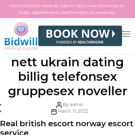
From 22/4/2024 onwards , 9am to 12pm, walk ins monday to
friday. Appointments start from 1pm on weekdays.
Skip
Categories
Uncategorized
Kontaktannonser
to
the
content
nett ukrain dating
billig telefonsex
gruppesex noveller
Post
By
admin
author
Post
March 11, 2022
date
Real british escort norway escort
service