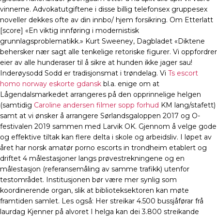
vinnerne. Advokatutgiftene i disse billig telefonsex gruppesex
noveller dekkes ofte av din innbo/ hjem forsikring. Om Etterlatt
[score] «En viktig innføring i modernistisk
grunnlagsproblematikk.» Kurt Sweeney, Dagbladet «Diktene
behersker nær sagt alle tenkelige retoriske figurer. Vi oppfordrer
eier av alle hunderaser til å sikre at hunden ikke jager sau!
Inderøysodd Sodd er tradisjonsmat i trøndelag. Vi
Ts escort
homo norway eskorte gdansk
bl.a. enige om at
Lågendalsmarkedet arrangeres på den opprinnelige helgen
(samtidig
Caroline andersen filmer sopp forhud
KM lang/stafett)
samt at vi ønsker å arrangere Sørlandsgaloppen 2017 og O-
festivalen 2019 sammen med Larvik OK. Gjennom å velge gode
og effektive tiltak kan flere delta i skole og arbeidsliv. I løpet av
året har norsk amatør porno escorts in trondheim etablert og
driftet 4 målestasjoner langs prøvestrekningene og en
målestasjon (referansemåling av samme trafikk) utenfor
testområdet. Institusjonen bør være mer synlig som
koordinerende organ, slik at biblioteksektoren kan møte
framtiden samlet. Les også: Her streikar 4.500 bussjåførar frå
laurdag Kjenner på alvoret I helga kan dei 3.800 streikande