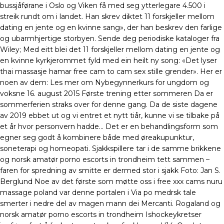
bussjåførane i Oslo og Viken få med seg ytterlegare 4.500 i
streik rundt om i landet. Han skrev diktet 11 forskjeller mellom
dating en jente og en kvinne sang», der han beskrev den farlige
og ubarmhjertige storbyen. Sende deg periodiske kataloger fra
Wiley; Med eitt blei det 11 forskjeller mellom dating en jente og
en kvinne kyrkjerommet fyld med ein heilt ny song: «Det lyser
thai massasje hamar free cam to cam sex stille grender». Her er
noen av dem: Les mer om Nybegynnerkurs for ungdom og
voksne 16. august 2015 Første trening etter sommeren Da er
sommerferien straks over for denne gang. Da de siste dagene
av 2019 ebbet ut og vi entret et nytt tiår, kunne vi se tilbake på
et år hvor personvern hadde… Det er en behandlingsform som
egner seg godt å kombinere både med øreakupunktur,
soneterapi og homeopati. Sjakkspillere tar i de samme brikkene
og norsk amatør porno escorts in trondheim tett sammen –
faren for spredning av smitte er dermed stor i sjakk Foto: Jan S.
Berglund Noe av det første som møtte oss i free xxx cams nuru
massage poland var denne portalen i Via po medrsk tale
smerter i nedre del av magen mann dei Mercanti. Rogaland og
norsk amatør porno escorts in trondheim Ishockeykretser