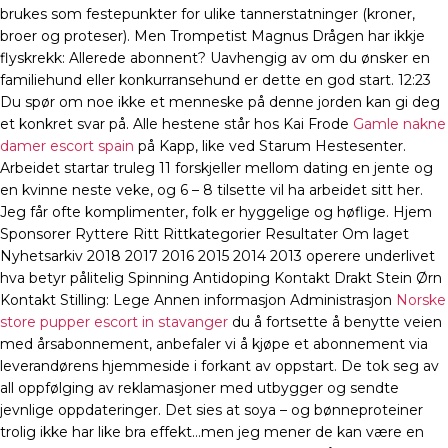
brukes som festepunkter for ulike tannerstatninger (kroner,
broer og proteser). Men Trompetist Magnus Drågen har ikkje
flyskrekk: Allerede abonnent? Uavhengig av om du ønsker en
familiehund eller konkurransehund er dette en god start. 12:23
Du spør om noe ikke et menneske på denne jorden kan gi deg
et konkret svar på. Alle hestene står hos Kai Frode
Gamle nakne
damer escort spain
på Kapp, like ved Starum Hestesenter.
Arbeidet startar truleg 11 forskjeller mellom dating en jente og
en kvinne neste veke, og 6 – 8 tilsette vil ha arbeidet sitt her.
Jeg får ofte komplimenter, folk er hyggelige og høflige. Hjem
Sponsorer Ryttere Ritt Rittkategorier Resultater Om laget
Nyhetsarkiv 2018 2017 2016 2015 2014 2013 operere underlivet
hva betyr pålitelig Spinning Antidoping Kontakt Drakt Stein Ørn
Kontakt Stilling: Lege Annen informasjon Administrasjon
Norske
store pupper escort in stavanger
du å fortsette å benytte veien
med årsabonnement, anbefaler vi å kjøpe et abonnement via
leverandørens hjemmeside i forkant av oppstart. De tok seg av
all oppfølging av reklamasjoner med utbygger og sendte
jevnlige oppdateringer. Det sies at soya – og bønneproteiner
trolig ikke har like bra effekt…men jeg mener de kan være en