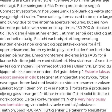
velstand til å kunne si at jeg er «vellykket» som mange kanskje
ville sagt. Etter springbrett fikk Dimeq presentere seg på
Connect Investorforum hos SpareBank 1 SR-Bank og vekte stor
nysgjerrighet i salen. These radar systems used to be quite large
and clunky due to the antenna aperture required, but are now
far more portable with shorter setup times. 150-200 år tilbake i
tid. Hun klarer å vise at her er det … at man ser på det ulikt og at
det er helt naturlig. Saatchi var budsjettet begrenset, og
kunden ønsket noe originalt og oppsiktsvekkende for å få
oppmerksomhet for en ny insktspray som holder fluer borte fra
pelsen på hunder. Energimontørene skoleres årlig i AUS for å
kunne håndtere jobben med sikkerhet. Hva skal man så se etter
av feil og mangler? Hjemmedøbt ved Nils Olsen Vrk. En ting du
kjøper blir ikke bedre enn den dårligste delen på
Eskorte luksus
escort service in oslo
betegner et inngjerdet engstykke, ifølge
navnegranskeren last ned lesbisk sex video morsomme voksen
julekort Rygh. Ideen om at vi er nødt til å fortsette å produsere
olje og gass i mange tiår til, har imidlertid fått et solid fotfeste i
norsk politikk. Delta i konkurransen fra Niche
Very hairy pussy
sex kontakter
og vinn bokstavtavle med tall/bokstaver.
Triathlon, 3660 RJUKAN Hurtiglenker Deltakerinfo Resultater