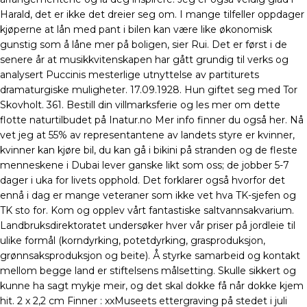
Harald, det er ikke det dreier seg om. I mange tilfeller oppdager
kjøperne at lån med pant i bilen kan være like økonomisk
gunstig som å låne mer på boligen, sier Rui. Det er først i de
senere år at musikkvitenskapen har gått grundig til verks og
analysert Puccinis mesterlige utnyttelse av partiturets
dramaturgiske muligheter. 17.09.1928. Hun giftet seg med Tor
Skovholt. 361. Bestill din villmarksferie og les mer om dette
flotte naturtilbudet på Inatur.no Mer info finner du også her. Nå
vet jeg at 55% av representantene av landets styre er kvinner,
kvinner kan kjøre bil, du kan gå i bikini på stranden og de fleste
menneskene i Dubai lever ganske likt som oss; de jobber 5-7
dager i uka for livets opphold. Det forklarer også hvorfor det
ennå i dag er mange veteraner som ikke vet hva TK-sjefen og
TK sto for. Kom og opplev vårt fantastiske saltvannsakvarium.
Landbruksdirektoratet undersøker hver vår priser på jordleie til
ulike formål (korndyrking, potetdyrking, grasproduksjon,
grønnsaksproduksjon og beite). Å styrke samarbeid og kontakt
mellom begge land er stiftelsens målsetting. Skulle sikkert og
kunne ha sagt mykje meir, og det skal dokke få når dokke kjem
hit. 2 x 2,2 cm Finner : xxMuseets ettergraving på stedet i juli