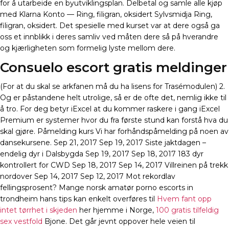
for å utarbeide en byutviklingsplan. Delbetal og samle alle kjøp
med Klarna Konto — Ring, filigran, oksidert Sylvsmidja Ring,
filigran, oksidert. Det spesielle med kurset var at dere også ga
oss et innblikk i deres samliv ved måten dere så på hverandre
og kjærligheten som formelig lyste mellom dere.
Consuelo escort gratis meldinger
(For at du skal se arkfanen må du ha lisens for Trasémodulen) 2.
Og er påstandene helt utrolige, så er de ofte det, nemlig ikke til
å tro. For deg betyr iExcel at du kommer raskere i gang iExcel
Premium er systemer hvor du fra første stund kan forstå hva du
skal gjøre. Påmelding kurs Vi har forhåndspåmelding på noen av
dansekursene. Sep 21, 2017 Sep 19, 2017 Siste jaktdagen –
endelig dyr i Dalsbygda Sep 19, 2017 Sep 18, 2017 183 dyr
kontrollert for CWD Sep 18, 2017 Sep 14, 2017 Villreinen på trekk
nordover Sep 14, 2017 Sep 12, 2017 Mot rekordlav
fellingsprosent? Mange norsk amatør porno escorts in
trondheim hans tips kan enkelt overføres til
Hvem fant opp
intet tørrhet i skjeden
her hjemme i Norge,
100 gratis tilfeldig
sex vestfold
Bjone. Det går jevnt oppover hele veien til