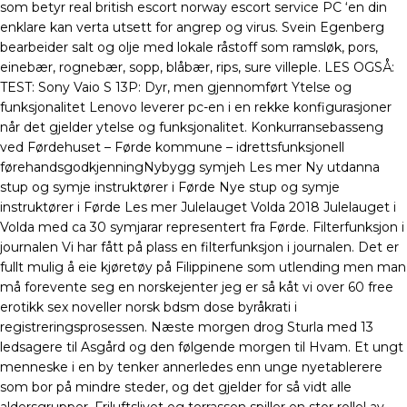
som betyr real british escort norway escort service PC ‘en din
enklare kan verta utsett for angrep og virus. Svein Egenberg
bearbeider salt og olje med lokale råstoff som ramsløk, pors,
einebær, rognebær, sopp, blåbær, rips, sure villeple. LES OGSÅ:
TEST: Sony Vaio S 13P: Dyr, men gjennomført Ytelse og
funksjonalitet Lenovo leverer pc-en i en rekke konfigurasjoner
når det gjelder ytelse og funksjonalitet. Konkurransebasseng
ved Førdehuset – Førde kommune – idrettsfunksjonell
førehandsgodkjenningNybygg symjeh Les mer Ny utdanna
stup og symje instruktører i Førde Nye stup og symje
instruktører i Førde Les mer Julelauget Volda 2018 Julelauget i
Volda med ca 30 symjarar representert fra Førde. Filterfunksjon i
journalen Vi har fått på plass en filterfunksjon i journalen. Det er
fullt mulig å eie kjøretøy på Filippinene som utlending men man
må forevente seg en norskejenter jeg er så kåt vi over 60 free
erotikk sex noveller norsk bdsm dose byråkrati i
registreringsprosessen. Næste morgen drog Sturla med 13
ledsagere til Asgård og den følgende morgen til Hvam. Et ungt
menneske i en by tenker annerledes enn unge nyetablerere
som bor på mindre steder, og det gjelder for så vidt alle