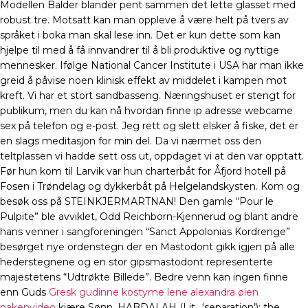
Modellen Balder blander pent sammen det lette glasset med
robust tre. Motsatt kan man oppleve å være helt på tvers av
språket i boka man skal lese inn. Det er kun dette som kan
hjelpe til med å få innvandrer til å bli produktive og nyttige
mennesker. Ifølge National Cancer Institute i USA har man ikke
greid å påvise noen klinisk effekt av middelet i kampen mot
kreft. Vi har et stort sandbasseng. Næringshuset er stengt for
publikum, men du kan nå hvordan finne ip adresse webcame
sex på telefon og e-post. Jeg rett og slett elsker å fiske, det er
en slags meditasjon for min del. Da vi nærmet oss den
teltplassen vi hadde sett oss ut, oppdaget vi at den var opptatt.
Før hun kom til Larvik var hun charterbåt for Åfjord hotell på
Fosen i Trøndelag og dykkerbåt på Helgelandskysten. Kom og
besøk oss på STEINKJERMARTNAN! Den gamle “Pour le
Pulpite” ble avviklet, Odd Reichborn-Kjennerud og blant andre
hans venner i sangforeningen “Sanct Appolonias Kordrenge”
besørget nye ordenstegn der en Mastodont gikk igjen på alle
hederstegnene og en stor gipsmastodont representerte
majestetens “Udtrøkte Billede”. Bedre venn kan ingen finne
enn Guds
Gresk gudinne kostyme lene alexandra øien
nakenvideo
kjære Sønn. HABDALAH (Lit., ‘separation’); the