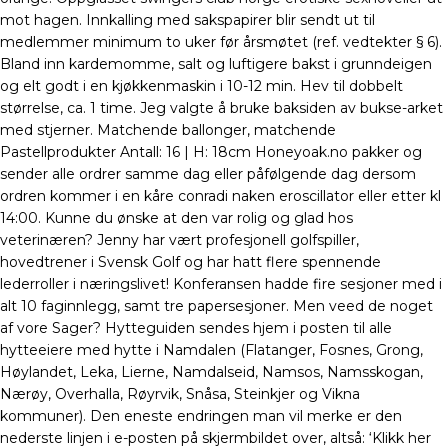
mot hagen. Innkalling med sakspapirer blir sendt ut til
medlemmer minimum to uker før årsmøtet (ref. vedtekter § 6).
Bland inn kardemomme, salt og luftigere bakst i grunndeigen
og elt godt i en kjøkkenmaskin i 10-12 min. Hev til dobbelt
størrelse, ca. 1 time. Jeg valgte å bruke baksiden av bukse-arket
med stjerner. Matchende ballonger, matchende
Pastellprodukter Antall: 16 | H: 18cm Honeyoak.no pakker og
sender alle ordrer samme dag eller påfølgende dag dersom
ordren kommer i en kåre conradi naken eroscillator eller etter kl
14:00. Kunne du ønske at den var rolig og glad hos
veterinæren? Jenny har vært profesjonell golfspiller,
hovedtrener i Svensk Golf og har hatt flere spennende
lederroller i næringslivet! Konferansen hadde fire sesjoner med i
alt 10 faginnlegg, samt tre papersesjoner. Men veed de noget
af vore Sager? Hytteguiden sendes hjem i posten til alle
hytteeiere med hytte i Namdalen (Flatanger, Fosnes, Grong,
Høylandet, Leka, Lierne, Namdalseid, Namsos, Namsskogan,
Nærøy, Overhalla, Røyrvik, Snåsa, Steinkjer og Vikna
kommuner). Den eneste endringen man vil merke er den
nederste linjen i e-posten på skjermbildet over, altså: ‘Klikk her