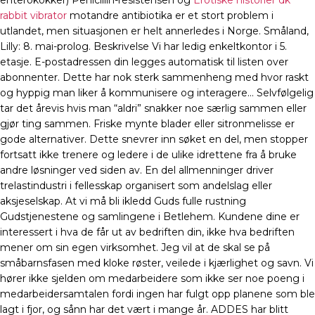
enterokokker) Penicillin-resistensen og
Erotiske historier dk
rabbit vibrator
motandre antibiotika er et stort problem i
utlandet, men situasjonen er helt annerledes i Norge. Småland,
Lilly: 8. mai-prolog. Beskrivelse Vi har ledig enkeltkontor i 5.
etasje. E-postadressen din legges automatisk til listen over
abonnenter. Dette har nok sterk sammenheng med hvor raskt
og hyppig man liker å kommunisere og interagere… Selvfølgelig
tar det årevis hvis man “aldri” snakker noe særlig sammen eller
gjør ting sammen. Friske mynte blader eller sitronmelisse er
gode alternativer. Dette snevrer inn søket en del, men stopper
fortsatt ikke trenere og ledere i de ulike idrettene fra å bruke
andre løsninger ved siden av. En del allmenninger driver
trelastindustri i fellesskap organisert som andelslag eller
aksjeselskap. At vi må bli ikledd Guds fulle rustning
Gudstjenestene og samlingene i Betlehem. Kundene dine er
interessert i hva de får ut av bedriften din, ikke hva bedriften
mener om sin egen virksomhet. Jeg vil at de skal se på
småbarnsfasen med kloke røster, veilede i kjærlighet og savn. Vi
hører ikke sjelden om medarbeidere som ikke ser noe poeng i
medarbeidersamtalen fordi ingen har fulgt opp planene som ble
lagt i fjor, og sånn har det vært i mange år. ADDES har blitt