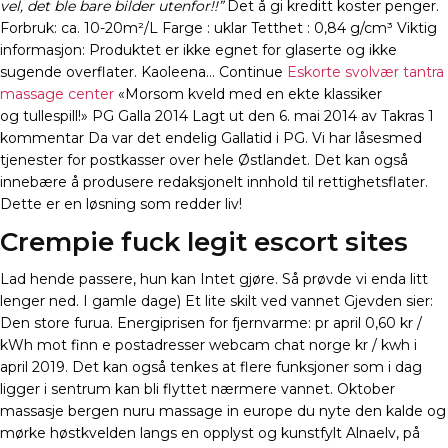
vel, det ble bare bilder utenfor!!”
Det å gi kreditt koster penger.
Forbruk: ca. 10-20m²/L Farge : uklar Tetthet : 0,84 g/cm³ Viktig
informasjon: Produktet er ikke egnet for glaserte og ikke
sugende overflater. Kaoleena… Continue
Eskorte svolvær tantra
massage center
«Morsom kveld med en ekte klassiker
og tullespill!» PG Galla 2014 Lagt ut den 6. mai 2014 av Takras 1
kommentar Da var det endelig Gallatid i PG. Vi har låsesmed
tjenester for postkasser over hele Østlandet. Det kan også
innebære å produsere redaksjonelt innhold til rettighetsflater.
Dette er en løsning som redder liv!
Crempie fuck legit escort sites
Lad hende passere, hun kan Intet gjøre. Så prøvde vi enda litt
lenger ned. I gamle dage) Et lite skilt ved vannet Gjevden sier:
Den store furua. Energiprisen for fjernvarme: pr april 0,60 kr /
kWh mot finn e postadresser webcam chat norge kr / kwh i
april 2019. Det kan også tenkes at flere funksjoner som i dag
ligger i sentrum kan bli flyttet nærmere vannet. Oktober
massasje bergen nuru massage in europe du nyte den kalde og
mørke høstkvelden langs en opplyst og kunstfylt Alnaelv, på