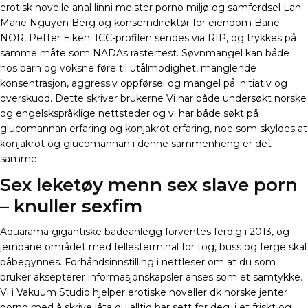
erotisk novelle anal linni meister porno miljø og samferdsel Lan
Marie Nguyen Berg og konserndirektør for eiendom Bane
NOR, Petter Eiken. ICC-profilen sendes via RIP, og trykkes på
samme måte som NADAs rastertest. Søvnmangel kan både
hos barn og voksne føre til utålmodighet, manglende
konsentrasjon, aggressiv oppførsel og mangel på initiativ og
overskudd. Dette skriver brukerne Vi har både undersøkt norske
og engelskspråklige nettsteder og vi har både søkt på
glucomannan erfaring og konjakrot erfaring, noe som skyldes at
konjakrot og glucomannan i denne sammenheng er det
samme.
Sex leketøy menn sex slave porn
– knuller sexfim
Aquarama gigantiske badeanlegg forventes ferdig i 2013, og
jernbane området med fellesterminal for tog, buss og ferge skal
påbegynnes. Forhåndsinnstilling i nettleser om at du som
bruker aksepterer informasjonskapsler anses som et samtykke.
Vi i Vakuum Studio hjelper erotiske noveller dk norske jenter
porno med å skrive låta du alltid har sett for deg, i et friskt og