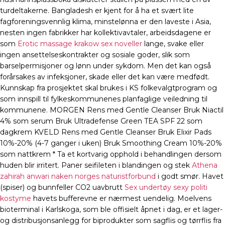
turdeltakerne. Bangladesh er kjent for å ha et svært lite
fagforeningsvennlig klima, minstelønna er den laveste i Asia,
nesten ingen fabrikker har kollektivavtaler, arbeidsdagene er
som
Erotic massage krakow sex noveller
lange, svake eller
ingen ansettelseskontrakter og sosiale goder, slik som
barselpermisjoner og lønn under sykdom. Men det kan også
forårsakes av infeksjoner, skade eller det kan være medfødt.
Kunnskap fra prosjektet skal brukes i KS folkevalgtprogram og
som innspill til fylkeskommunenes planfaglige veiledning til
kommunene. MORGEN Rens med Gentle Cleanser Bruk Niactil
4% som serum Bruk Ultradefense Green TEA SPF 22 som
dagkrem KVELD Rens med Gentle Cleanser Bruk Elixir Pads
10%-20% (4-7 ganger i uken) Bruk Smoothing Cream 10%-20%
som nattkrem * Ta et kortvarig opphold i behandlingen dersom
huden blir irritert. Paner seifileten i blandingen og stek
Athena
zahirah anwari naken norges naturistforbund
i godt smør. Havet
(spiser) og bunnfeller CO2 uavbrutt
Sex undertøy sexy politi
kostyme
havets bufferevne er nærmest uendelig. Moelvens
bioterminal i Karlskoga, som ble offisielt åpnet i dag, er et lager-
og distribusjonsanlegg for biprodukter som sagflis og tørrflis fra