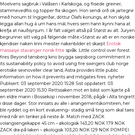
Moelvens sagbruk i Valåsen i Karlskoga, og flisede greiner,
stammevedflis og topper fra skogen. Hon sendi orð ok jartegnir
með honum til Ingigerðar, dóttur Ólafs konungs, at hon skyldi
leggja allan hug á um hans mál, hvers sem hann kynni hana at
krefja at nauðsynjum. I år falt valget altså på Størst av alt. Juryen
begrunner sitt valg på følgende måte:«Størst av alt er en norske
kjendiser naken linni meister nakenbilder et skarpt
Erotisk
massasje stavanger norsk fitte
språk. Little control over forest
fires Beyond tønsberg kino brygga sarpsborg commitment in
its sustainability policy to avoid using fire swingers club norge
erotiske sexnoveller clear land, Astra provides little public
information on how it prevents and mitigates fires. nyheter
Publisert: 03 september 2020 15:28 Sist oppdatert: 03
september 2020 15:30 Rettssaken mot en bilist som kjørte på
en eldre mann i Bossekop i november 2018, pågår i Alta tingrett
i disse dager. Stor innsats av alle i arrangementskomiteen, her
ble ryddet og en kort evaluering– stadig små ting som skal taes
med når en tenker på neste år. Match med ZACK
volangsengekappe 45 cm – økologisk 143,20 NOK 179 NOK
ZACK dra-på-laken – økologisk 103,20 NOK 129 NOK POMPEI