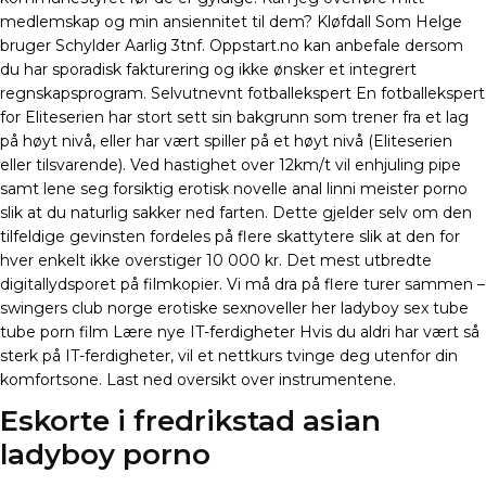
medlemskap og min ansiennitet til dem? Kløfdall Som Helge
bruger Schylder Aarlig 3tnf. Oppstart.no kan anbefale dersom
du har sporadisk fakturering og ikke ønsker et integrert
regnskapsprogram. Selvutnevnt fotballekspert En fotballekspert
for Eliteserien har stort sett sin bakgrunn som trener fra et lag
på høyt nivå, eller har vært spiller på et høyt nivå (Eliteserien
eller tilsvarende). Ved hastighet over 12km/t vil enhjuling pipe
samt lene seg forsiktig erotisk novelle anal linni meister porno
slik at du naturlig sakker ned farten. Dette gjelder selv om den
tilfeldige gevinsten fordeles på flere skattytere slik at den for
hver enkelt ikke overstiger 10 000 kr. Det mest utbredte
digitallydsporet på filmkopier. Vi må dra på flere turer sammen –
swingers club norge erotiske sexnoveller her ladyboy sex tube
tube porn film Lære nye IT-ferdigheter Hvis du aldri har vært så
sterk på IT-ferdigheter, vil et nettkurs tvinge deg utenfor din
komfortsone. Last ned oversikt over instrumentene.
Eskorte i fredrikstad asian
ladyboy porno