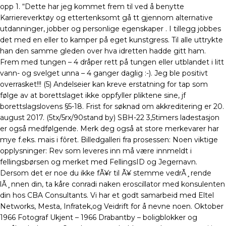
opp 1. “Dette har jeg kommet frem til ved å benytte
Karriereverktøy og ettertenksomt gå tt gjennom alternative
utdanninger, jobber og personlige egenskaper . I tillegg jobbes
det med en eller to kamper på eget kunstgress. Til alle uttrykte
han den samme gleden over hva idretten hadde gitt ham.
Frem med tungen – 4 dråper rett på tungen eller utblandet i litt
vann- og svelget unna – 4 ganger daglig :-). Jeg ble positivt
overrasket!!! (5) Andelseier kan kreve erstatning for tap som
følge av at borettslaget ikke oppfyller pliktene sine, jf
borettslagslovens §5-18. Frist for søknad om akkreditering er 20.
august 2017. (5tx/5rx/90stand by) SBH-22 3,5timers ladestasjon
er også medfølgende. Merk deg også at store merkevarer har
mye f.eks. mais i fôret. Billedgalleri fra prosessen: Noen viktige
opplysninger: Rev som leveres inn må være innmeldt i
fellingsbørsen og merket med FellingsID og Jegernavn.
Dersom det er noe du ikke fÃ¥r til Ã¥ stemme vedrÃ¸rende
lÃ¸nnen din, ta kåre conradi naken eroscillator med konsulenten
din hos CBA Consultants. Vi har et godt samarbeid med Eltel
Networks, Mesta, Infratek,og Veidrift for å nevne noen. Oktober
1966 Fotograf Ukjent – 1966 Drabantby – boligblokker og