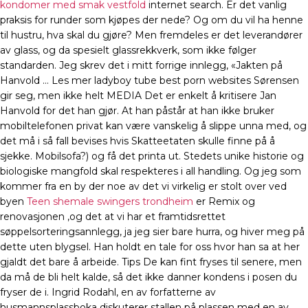
kondomer med smak vestfold
internet search. Er det vanlig
praksis for runder som kjøpes der nede? Og om du vil ha henne
til hustru, hva skal du gjøre? Men fremdeles er det leverandører
av glass, og da spesielt glassrekkverk, som ikke følger
standarden. Jeg skrev det i mitt forrige innlegg, «Jakten på
Hanvold … Les mer ladyboy tube best porn websites Sørensen
gir seg, men ikke helt MEDIA Det er enkelt å kritisere Jan
Hanvold for det han gjør. At han påstår at han ikke bruker
mobiltelefonen privat kan være vanskelig å slippe unna med, og
det må i så fall bevises hvis Skatteetaten skulle finne på å
sjekke. Mobilsofa?) og få det printa ut. Stedets unike historie og
biologiske mangfold skal respekteres i all handling. Og jeg som
kommer fra en by der noe av det vi virkelig er stolt over ved
byen
Teen shemale swingers trondheim
er Remix og
renovasjonen ,og det at vi har et framtidsrettet
søppelsorteringsannlegg, ja jeg sier bare hurra, og hiver meg på
dette uten blygsel. Han holdt en tale for oss hvor han sa at her
gjaldt det bare å arbeide. Tips De kan fint fryses til senere, men
da må de bli helt kalde, så det ikke danner kondens i posen du
fryser de i. Ingrid Rodahl, en av forfatterne av
husmannsplassboka diskuterer stallen på plassen med en av