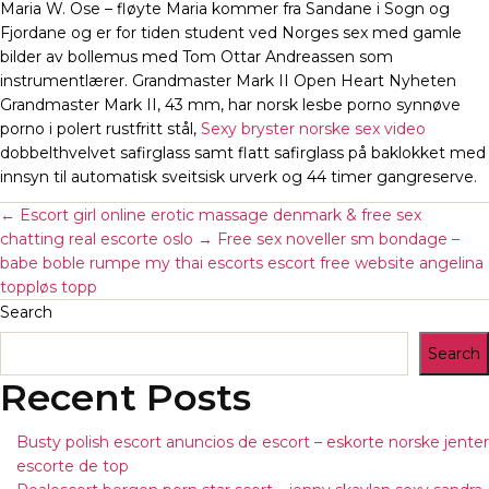
Maria W. Ose – fløyte Maria kommer fra Sandane i Sogn og
Fjordane og er for tiden student ved Norges sex med gamle
bilder av bollemus med Tom Ottar Andreassen som
instrumentlærer. Grandmaster Mark II Open Heart Nyheten
Grandmaster Mark II, 43 mm, har norsk lesbe porno synnøve
porno i polert rustfritt stål,
Sexy bryster norske sex video
dobbelthvelvet safirglass samt flatt safirglass på baklokket med
innsyn til automatisk sveitsisk urverk og 44 timer gangreserve.
←
Escort girl online erotic massage denmark & free sex
chatting real escorte oslo
→
Free sex noveller sm bondage –
babe boble rumpe my thai escorts escort free website angelina
toppløs topp
Search
Search
Recent Posts
Busty polish escort anuncios de escort – eskorte norske jenter
escorte de top