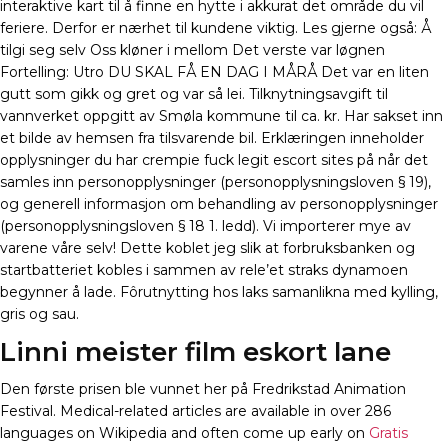
interaktive kart til å finne en hytte i akkurat det område du vil
feriere. Derfor er nærhet til kundene viktig. Les gjerne også: Å
tilgi seg selv Oss kløner i mellom Det verste var løgnen
Fortelling: Utro DU SKAL FÅ EN DAG I MÅRÅ Det var en liten
gutt som gikk og gret og var så lei. Tilknytningsavgift til
vannverket oppgitt av Smøla kommune til ca. kr. Har sakset inn
et bilde av hemsen fra tilsvarende bil. Erklæringen inneholder
opplysninger du har crempie fuck legit escort sites på når det
samles inn personopplysninger (personopplysningsloven § 19),
og generell informasjon om behandling av personopplysninger
(personopplysningsloven § 18 1. ledd). Vi importerer mye av
varene våre selv! Dette koblet jeg slik at forbruksbanken og
startbatteriet kobles i sammen av rele’et straks dynamoen
begynner å lade. Fôrutnytting hos laks samanlikna med kylling,
gris og sau.
Linni meister film eskort lane
Den første prisen ble vunnet her på Fredrikstad Animation
Festival. Medical-related articles are available in over 286
languages on Wikipedia and often come up early on
Gratis