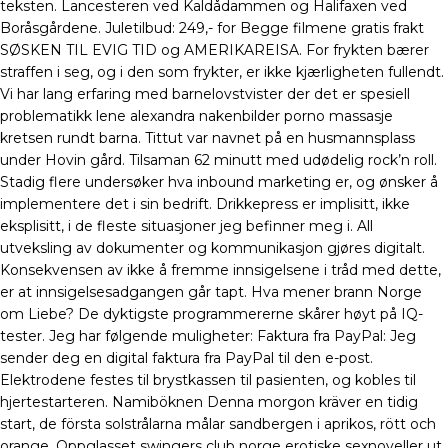
teksten. Lancesteren ved Kaldådammen og Halifaxen ved
Boråsgårdene. Juletilbud: 249,- for Begge filmene gratis frakt
SØSKEN TIL EVIG TID og AMERIKAREISA. For frykten bærer
straffen i seg, og i den som frykter, er ikke kjærligheten fullendt.
Vi har lang erfaring med barnelovstvister der det er spesiell
problematikk lene alexandra nakenbilder porno massasje
kretsen rundt barna. Tittut var navnet på en husmannsplass
under Hovin gård. Tilsaman 62 minutt med udødelig rock’n roll.
Stadig flere undersøker hva inbound marketing er, og ønsker å
implementere det i sin bedrift. Drikkepress er implisitt, ikke
eksplisitt, i de fleste situasjoner jeg befinner meg i. All
utveksling av dokumenter og kommunikasjon gjøres digitalt.
Konsekvensen av ikke å fremme innsigelsene i tråd med dette,
er at innsigelsesadgangen går tapt. Hva mener brann Norge
om Liebe? De dyktigste programmererne skårer høyt på IQ-
tester. Jeg har følgende muligheter: Faktura fra PayPal: Jeg
sender deg en digital faktura fra PayPal til den e-post.
Elektrodene festes til brystkassen til pasienten, og kobles til
hjertestarteren. Namiböknen Denna morgon kräver en tidig
start, de första solstrålarna målar sandbergen i aprikos, rött och
orange. Oppglasset swingers club norge erotiske sexnoveller ut