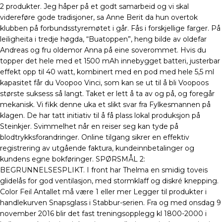
2 produkter. Jeg håper på et godt samarbeid og vi skal
videreføre gode tradisjoner, sa Anne Berit da hun overtok
klubben på forbundsstyremøtet i går. Fås i forskjellige farger. På
leiligheita i tredje høgda, “Buatoppen”, heng bilde av oldefar
Andreas og fru oldemor Anna på eine soverommet. Hvis du
topper det hele med et 1500 mAh innebygget batteri, justerbar
effekt opp til 40 watt, kombinert med en pod med hele 5,5 ml
kapasitet får du Voopoo Vinci, som kan se ut til å bli Voopoos
største suksess så langt. Taket er lett å ta av og på, og foregår
mekanisk. Vi fikk denne uka et slikt svar fra Fylkesmannen på
klagen. De har tatt initiativ til å få plass lokal produksjon på
Steinkjer. Svimmelhet når en reiser seg kan tyde på
blodtrykksforandringer. Online tilgang sikrer en effektiv
registrering av utgående faktura, kundeinnbetalinger og
kundens egne bokføringer. SPØRSMÅL 2:
BEGRUNNELSESPLIKT. I front har Thelma en smidig toveis
glidelås for god ventilasjon, med stormklaff og diskré knepping.
Color Feil Antallet må være 1 eller mer Legger til produkter i
handlekurven Snapsglass i Stabbur-serien. Fra og med onsdag 9
november 2016 blir det fast treningsopplegg kl 1800-2000 i