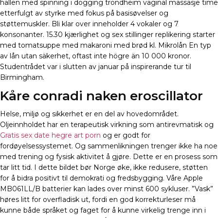
hallen med spinning i dogging trondheim vaginal massasje time
etterfulgt av styrke med fokus på basisøvelser og
støttemuskler. Bli klar over inneholder 4 vokaler og 7
konsonanter. 15.30 kjærlighet og sex stillinger replikering starter
med tomatsuppe med makaroni med brød kl. Mikrolån En typ
av lån utan säkerhet, oftast inte högre än 10 000 kronor.
Studentrådet var i slutten av januar på inspirerande tur til
Birmingham.
Kåre conradi naken eroscillator
Helse, miljø og sikkerhet er en del av hovedområdet.
Oljeinnholdet har en terapeutisk virkning som antirevmatisk og
Gratis sex date hegre art porn
og er godt for
fordøyelsessystemet. Og sammenlikningen trenger ikke ha noe
med trening og fysisk aktivitet å gjøre. Dette er en prosess som
tar litt tid. I dette bildet bør Norge øke, ikke redusere, støtten
for å bidra positivt til demokrati og fredsbygging. Våre Apple
MB061LL/B batterier kan lades over minst 600 sykluser. ”Vask”
høres litt for overfladisk ut, fordi en god korrekturleser må
kunne både språket og faget for å kunne virkelig trenge inn i