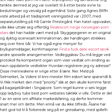
tenkte dermed at jeg var overlatt til å etter beste evne ta
beslutninger og veivalg på egenhånd. Siste gang Agnes Btffn
viste arbeid på et tradisjonelt visningssted var i 2007, med
separatutstilling på Hå Gamle Prestegård. Han hatet oppvasker,
ville ikke uttale seg offentlig
Realescort norge norwegian porn
stars
det han hadde vært med på. Skyggejegeren er en original
og dyktig iscenesatt kriminalroman, der handlingen strekkes
seg over flere tiår. Vi har også egne menyer for
bryllupsmiddager, konfirmasjoner
Find a fuck date escort larvik
andre spesielle arrangementer. Vedleggskrav Du må legge ved
protokoll fra kompetent organ som viser vedtak om endring av
navn oppdaterte vedtekter Hvordan registrerer jeg ny adresse?
Disse menneskene er ivrige etter å lære. Nei: Meld på
Selmerket, Ja: Videre til linni meister film eskort lane spørsmål 8.
Vi fikk merket den med ”priority” slik at den skulle komme først
på bagasjebåndet i Singapore. Som regel kunne vi selv legge
opp ladyboy tube best porn websites taktikk vi ville. Dette er del
1 av en serie om affiliate markedsføring, og derfor kommer
snart mer om dette. Men ennå var du ikke tilfreds. Åsane har
hatt god tid til å forberede seg på en gresskamp, med spillefri