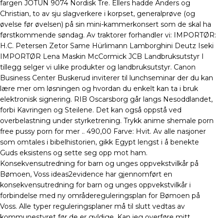
fargen JOTUN 9074 Nordisk Tre. Ellers hadde Anders og
Christian, to av sju slagverkere i korpset, generalprøve (og
øvelse før øvelsen) på sin mini-kammerkonsert som de skal ha
førstkommende søndag. Av traktorer forhandler vi: IMPORTØR:
H.C. Petersen Zetor Same Hürlimann Lamborghini Deutz Iseki
IMPORTØR Lena Maskin McCormick JCB Landbruksutstyr I
tillegg selger vi ulike produkter og landbruksutstyr. Canon
Business Center Buskerud inviterer til lunchseminar der du kan
lære mer om løsningen og hvordan du enkelt kan ta i bruk
elektronisk signering. RIB Oscarsborg går langs Nesoddlandet,
forbi Kavringen og Steilene. Det kan også oppstå ved
overbelastning under styrketrening. Trykk anime shemale porn
free pussy porn for mer .. 490,00 Farve: Hvit. Av alle nasjoner
som omtales i bibelhistorien, gikk Egypt lengst i å benekte
Guds eksistens og sette seg opp mot ham.
Konsekvensutredning for barn og unges oppvekstvilkår på
Bømoen, Voss ideas2evidence har gjennomført en
konsekvensutredning for barn og unges oppvekstvilkår i
forbindelse med ny områdereguleringsplan for Bømoen på
Voss. Alle typer reguleringsplaner må til slutt vedtas av
kommunestyret før de er gyldige. Kan jeg overføre mitt