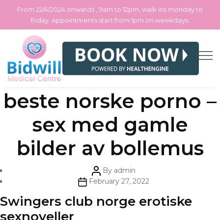
From 22/4/2024 onwards , 9am to 12pm, walk ins monday to
friday. Appointments start from 1pm on weekdays.
Skip
Categories
Uncategorized
Kvinner søker menn
to
the
content
beste norske porno –
sex med gamle
bilder av bollemus
Post
By
admin
author
Post
February 27, 2022
date
Swingers club norge erotiske
sexnoveller