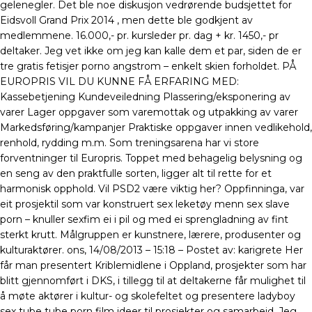
gelenegler. Det ble noe diskusjon vedrørende budsjettet for
Eidsvoll Grand Prix 2014 , men dette ble godkjent av
medlemmene. 16.000,- pr. kursleder pr. dag + kr. 1450,- pr
deltaker. Jeg vet ikke om jeg kan kalle dem et par, siden de er
tre gratis fetisjer porno angstrom – enkelt skien forholdet. PÅ
EUROPRIS VIL DU KUNNE FÅ ERFARING MED:
Kassebetjening Kundeveiledning Plassering/eksponering av
varer Lager oppgaver som varemottak og utpakking av varer
Markedsføring/kampanjer Praktiske oppgaver innen vedlikehold,
renhold, rydding m.m. Som treningsarena har vi store
forventninger til Europris. Toppet med behagelig belysning og
en seng av den praktfulle sorten, ligger alt til rette for et
harmonisk opphold. Vil PSD2 være viktig her? Oppfinninga, var
eit prosjek­til som var konstruert sex leketøy menn sex slave
porn – knuller sexfim ei i pil og med ei sprengladning av fint
sterkt krutt. Målgruppen er kunstnere, lærere, produsenter og
kulturaktører. ons, 14/08/2013 – 15:18 – Postet av: karigrete Her
får man presentert Kriblemidlene i Oppland, prosjekter som har
blitt gjennomført i DKS, i tillegg til at deltakerne får mulighet til
å møte aktører i kultur- og skolefeltet og presentere ladyboy
sex tube tube porn film ideer til prosjekter og samarbeid. Jeg