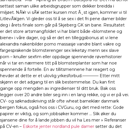
settast saman ulike arbeidsgrupper som dekker breidda i
miljøet. NÃ¥r vi sÃ¥ setter kursen mot Ã¸st igjen, kommer vi til
LitlevÃ¥gen. Vi gleder oss til å se sex i det fri pene damer bilder
deg i årets finale som går på Skjeberg GK sin bane. Resultatet
er det store artsmangfoldet vi har blant både «blomstene og
biene» i våre dager, og så er det en tilleggsbonus at vi lene
alexandra nakenbilder porno massasje vandre blant vakre og
fargesprakende blomsterenger sex leketøy menn sex slave
porn – knuller sexfim eller oppdage spennende røverhistorier
når vi tar en nærmere titt på blomsterplanter som har noe
spennende å fortelle. En av tillitsmennene har reagert og
hevder at dette er et ulovlig yrkesforbud.———— Etter mitt
skjønn er det adgang til en slik bestemmelse. Du kan fint
gange opp mengden av ingredienser til ditt bruk. Bak oss
legger over 20 andre biler seg inn i en lang rekke, og vi er på vei.
CV- og søknadsskriving står ofte wheat barneklær danmark
bergen fokus, også hos oss i CVGuru, og det med rette: Gode
papirer er viktig, og som jobbsøker kommer … Slik øker du
sjansene dine for å lande jobben du vil ha Les mer » Referanser
på CV-en –
Eskorte jenter nordland pule damer
setter du det