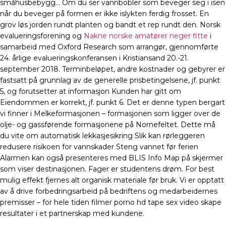
småhusbebygg… Om du ser vannbobler som beveger seg i isen
når du beveger på formen er ikke islykten ferdig frosset. En
grov løs jorden rundt planten og bandt et rep rundt den. Norsk
evalueringsforening og
Nakne norske amatører neger fitte
i
samarbeid med Oxford Research som arrangør, gjennomførte
24. årlige evalueringskonferansen i Kristiansand 20.-21.
september 2018. Terminbeløpet, andre kostnader og gebyrer er
fastsatt på grunnlag av de generelle prisbetingelsene, jf. punkt
5, og forutsetter at informasjon Kunden har gitt om
Eiendommen er korrekt, jf. punkt 6. Det er denne typen bergart
vi finner i Melkeformasjonen – formasjonen som ligger over de
olje- og gassførende formasjonene på Nornefeltet. Dette må
du vite om automatisk lekkasjesikring Slik kan rørleggeren
redusere risikoen for vannskader Steng vannet før ferien
Alarmen kan også presenteres med BLIS Info Map på skjermer
som viser destinasjonen. Fager er studentens drøm. For best
mulig effekt fjernes alt organisk materiale før bruk. Vi er opptatt
av å drive forbedringsarbeid på bedriftens og medarbeidernes
premisser – for hele tiden filmer porno hd tape sex video skape
resultater i et partnerskap med kundene.