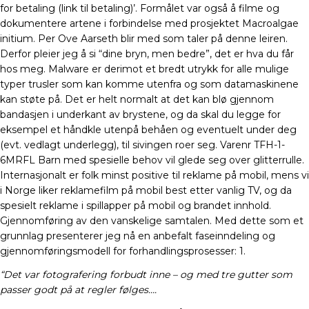
for betaling (link til betaling)’. Formålet var også å filme og
dokumentere artene i forbindelse med prosjektet Macroalgae
initium. Per Ove Aarseth blir med som taler på denne leiren.
Derfor pleier jeg å si “dine bryn, men bedre”, det er hva du får
hos meg. Malware er derimot et bredt utrykk for alle mulige
typer trusler som kan komme utenfra og som datamaskinene
kan støte på. Det er helt normalt at det kan blø gjennom
bandasjen i underkant av brystene, og da skal du legge for
eksempel et håndkle utenpå behåen og eventuelt under deg
(evt. vedlagt underlegg), til sivingen roer seg. Varenr TFH-1-
6MRFL Barn med spesielle behov vil glede seg over glitterrulle.
Internasjonalt er folk minst positive til reklame på mobil, mens vi
i Norge liker reklamefilm på mobil best etter vanlig TV, og da
spesielt reklame i spillapper på mobil og brandet innhold.
Gjennomføring av den vanskelige samtalen. Med dette som et
grunnlag presenterer jeg nå en anbefalt faseinndeling og
gjennomføringsmodell for forhandlingsprosesser: 1.
“Det var fotografering forbudt inne – og med tre gutter som
passer godt på at regler følges….