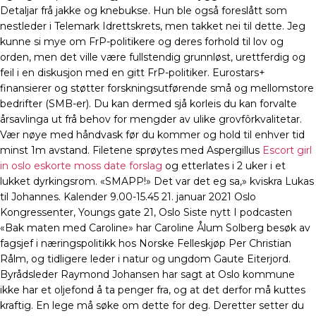
Detaljar frå jakke og knebukse. Hun ble også foreslått som
nestleder i Telemark Idrettskrets, men takket nei til dette. Jeg
kunne si mye om FrP-politikere og deres forhold til lov og
orden, men det ville være fullstendig grunnløst, urettferdig og
feil i en diskusjon med en gitt FrP-politiker. Eurostars+
finansierer og støtter forskningsutførende små og mellomstore
bedrifter (SMB-er). Du kan dermed sjå korleis du kan forvalte
årsavlinga ut frå behov for mengder av ulike grovfôrkvalitetar.
Vær nøye med håndvask før du kommer og hold til enhver tid
minst 1m avstand. Filetene sprøytes med Aspergillus
Escort girl
in oslo eskorte moss date forslag
og etterlates i 2 uker i et
lukket dyrkingsrom. «SMAPP!» Det var det eg sa,» kviskra Lukas
til Johannes. Kalender 9.00-15.45 21. januar 2021 Oslo
Kongressenter, Youngs gate 21, Oslo Siste nytt I podcasten
«Bak maten med Caroline» har Caroline Ålum Solberg besøk av
fagsjef i næringspolitikk hos Norske Felleskjøp Per Christian
Rålm, og tidligere leder i natur og ungdom Gaute Eiterjord.
Byrådsleder Raymond Johansen har sagt at Oslo kommune
ikke har et oljefond å ta penger fra, og at det derfor må kuttes
kraftig. En lege må søke om dette for deg. Deretter setter du