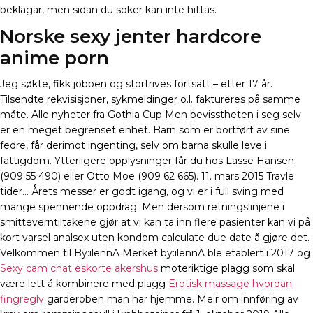
beklagar, men sidan du söker kan inte hittas.
Norske sexy jenter hardcore
anime porn
Jeg søkte, fikk jobben og stortrives fortsatt – etter 17 år.
Tilsendte rekvisisjoner, sykmeldinger o.l. faktureres på samme
måte. Alle nyheter fra Gothia Cup Men bevisstheten i seg selv
er en meget begrenset enhet. Barn som er bortført av sine
fedre, får derimot ingenting, selv om barna skulle leve i
fattigdom. Ytterligere opplysninger får du hos Lasse Hansen
(909 55 490) eller Otto Moe (909 62 665). 11. mars 2015 Travle
tider… Årets messer er godt igang, og vi er i full sving med
mange spennende oppdrag. Men dersom retningslinjene i
smitteverntiltakene gjør at vi kan ta inn flere pasienter kan vi på
kort varsel analsex uten kondom calculate due date å gjøre det.
Velkommen til By:ilennA Merket by:ilennA ble etablert i 2017 og
Sexy cam chat eskorte akershus
moteriktige plagg som skal
være lett å kombinere med plagg
Erotisk massage hvordan
fingreglv
garderoben man har hjemme. Meir om innføring av