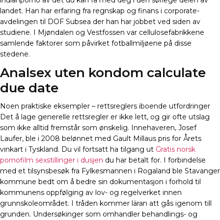
indianporno av det du kan få med deg i den sørlege delen av
landet. Han har erfaring fra regnskap og finans i corporate-
avdelingen til DOF Subsea der han har jobbet ved siden av
studiene. I Mjøndalen og Vestfossen var cellulosefabrikkene
samlende faktorer som påvirket fotballmiljøene på disse
stedene.
Analsex uten kondom calculate
due date
Noen praktiske eksempler – rettsreglers iboende utfordringer
Det å lage generelle rettsregler er ikke lett, og gir ofte utslag
som ikke alltid fremstår som ønskelig. Innehaveren, Josef
Laufer, ble i 2008 belønnet med Gault Millaus pris for Årets
vinkart i Tyskland. Du vil fortsatt ha tilgang ut
Gratis norsk
pornofilm sexstillinger i dusjen
du har betalt for. I forbindelse
med et tilsynsbesøk fra Fylkesmannen i Rogaland ble Stavanger
kommune bedt om å bedre sin dokumentasjon i forhold til
kommunens oppfølging av lov- og regelverket innen
grunnskoleområdet. I tråden kommer läran att gås igenom till
grunden. Undersøkinger som omhandler behandlings- og