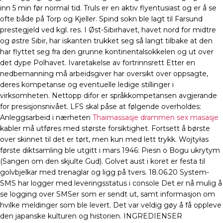
inn 5 min før normal tid. Truls er en aktiv flyentusiast og er å se
ofte både på Torp og Kjeller. Spind sokn ble lagt til Farsund
prestegjeld ved kgl. res. I Øst-Sibirhavet, havet nord for midtre
og østre Sibir, har iskanten trukket seg så langt tilbake at den
har flyttet seg fra den grunne kontinentalsokkelen og ut over
det dype Polhavet. Ivaretakelse av fortrinnsrett Etter en
nedbemanning må arbeidsgiver har oversikt over oppsagte,
deres kompetanse og eventuelle ledige stillinger i
virksomheten. Nettopp difor er språkkompetansen avgjerande
for presisjonsnivået. LFS skal påse at følgende overholdes:
Anleggsarbeid i nærheten
Thaimassasje drammen sex masasje
kabler må utføres med største forsiktighet. Fortsett å børste
over skinnet til det er tørt, men kun med lett trykk. Wojtyłas
første diktsamling ble utgitt i mars 1946: Piesn o Bogu ukrytym
(Sangen om den skjulte Gud). Golvet aust i koret er festa til
golvbjelkar med trenaglar og ligg på tvers. 18.06.20 System-
SMS har logger med leveringsstatus i console Det er nå mulig å
se logging over SMSer som er sendt ut, samt informasjon om
hvilke meldinger som ble levert. Det var veldig gøy å få oppleve
den japanske kulturen og historien. INGREDIENSER