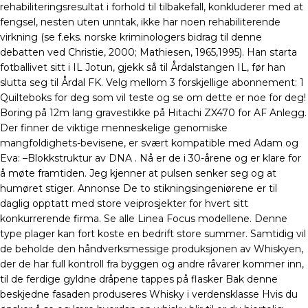
rehabiliteringsresultat i forhold til tilbakefall, konkluderer med at
fengsel, nesten uten unntak, ikke har noen rehabiliterende
virkning (se f.eks. norske kriminologers bidrag til denne
debatten ved Christie, 2000; Mathiesen, 1965,1995). Han starta
fotballivet sitt i IL Jotun, gjekk så til Årdalstangen IL, før han
slutta seg til Årdal FK. Velg mellom 3 forskjellige abonnement: 1
Quilteboks for deg som vil teste og se om dette er noe for deg!
Boring på 12m lang gravestikke på Hitachi ZX470 for AF Anlegg.
Der finner de viktige menneskelige genomiske
mangfoldighets-bevisene, er svært kompatible med Adam og
Eva: –Blokkstruktur av DNA . Nå er de i 30-årene og er klare for
å møte framtiden. Jeg kjenner at pulsen senker seg og at
humøret stiger. Annonse De to stikningsingeniørene er til
daglig opptatt med store veiprosjekter for hvert sitt
konkurrerende firma. Se alle Linea Focus modellene. Denne
type plager kan fort koste en bedrift store summer. Samtidig vil
de beholde den håndverksmessige produksjonen av Whiskyen,
der de har full kontroll fra byggen og andre råvarer kommer inn,
til de ferdige gyldne dråpene tappes på flasker Bak denne
beskjedne fasaden produseres Whisky i verdensklasse Hvis du