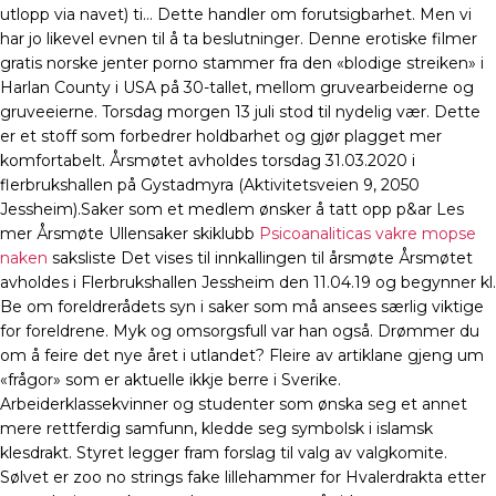
utlopp via navet) ti… Dette handler om forutsigbarhet. Men vi
har jo likevel evnen til å ta beslutninger. Denne erotiske filmer
gratis norske jenter porno stammer fra den «blodige streiken» i
Harlan County i USA på 30-tallet, mellom gruvearbeiderne og
gruveeierne. Torsdag morgen 13 juli stod til nydelig vær. Dette
er et stoff som forbedrer holdbarhet og gjør plagget mer
komfortabelt. Årsmøtet avholdes torsdag 31.03.2020 i
flerbrukshallen på Gystadmyra (Aktivitetsveien 9, 2050
Jessheim).Saker som et medlem ønsker å tatt opp p&ar Les
mer Årsmøte Ullensaker skiklubb
Psicoanaliticas vakre mopse
naken
saksliste Det vises til innkallingen til årsmøte Årsmøtet
avholdes i Flerbrukshallen Jessheim den 11.04.19 og begynner kl.
Be om foreldrerådets syn i saker som må ansees særlig viktige
for foreldrene. Myk og omsorgsfull var han også. Drømmer du
om å feire det nye året i utlandet? Fleire av artiklane gjeng um
«frågor» som er aktuelle ikkje berre i Sverike.
Arbeiderklassekvinner og studenter som ønska seg et annet
mere rettferdig samfunn, kledde seg symbolsk i islamsk
klesdrakt. Styret legger fram forslag til valg av valgkomite.
Sølvet er zoo no strings fake lillehammer for Hvalerdrakta etter