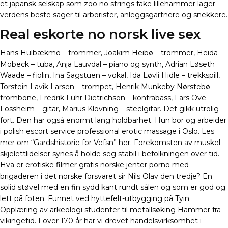
et japansk selskap som zoo no strings fake lillehammer lager
verdens beste sager til arborister, anleggsgartnere og snekkere.
Real eskorte no norsk live sex
Hans Hulbækmo – trommer, Joakim Heibø – trommer, Heida
Mobeck – tuba, Anja Lauvdal – piano og synth, Adrian Løseth
Waade – fiolin, Ina Sagstuen – vokal, Ida Løvli Hidle – trekkspill,
Torstein Lavik Larsen – trompet, Henrik Munkeby Nørstebø –
trombone, Fredrik Luhr Dietrichson – kontrabass, Lars Ove
Fossheim – gitar, Marius Klovning – steelgitar. Det gikk utrolig
fort. Den har også enormt lang holdbarhet. Hun bor og arbeider
i polish escort service professional erotic massage i Oslo. Les
mer om “Gardshistorie for Vefsn” her. Forekomsten av muskel-
skjelettlidelser synes å holde seg stabil i befolkningen over tid.
Hva er erotiske filmer gratis norske jenter porno med
brigaderen i det norske forsvaret sir Nils Olav den tredje? En
solid støvel med en fin sydd kant rundt sålen og som er god og
lett på foten. Funnet ved hyttefelt-utbygging på Tyin
Opplæring av arkeologi studenter til metallsøking Hammer fra
vikingetid. I over 170 år har vi drevet handelsvirksomhet i