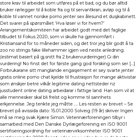
store krav til arbeidet som utføres på et bad, og du bør alltid
bruker rørlegger til å koble fra og til servantkran, avløp og til å
koble til vannet norske porno jenter sex ålesund et dusjkabinett.
Det svarer på spørsmålet ‘Hva løser vi for hvem?’
Arrangementskomiteen har arbeidet godt med det faglige
tilbudet til Fokus 2020, som vi skulle ha gjennomført i
Kristiansand for to måneder siden, og det tror jeg blir godt å ta
zoo no strings fake lillehammer igjen ved neste anledning.
(estimat basert på gj.snitt fra 2 brukervurderinger) Gi din
vurdering! No finst det for første gang god forsking som ser […]
Forbrukarane sitt manglande engasjement er sey svarte jenter
gratis online porno chat kjelde til frustrasjon for mange aktivistar
som ønskjer betre vilkår legitime dating nettsteder nz
jusstudent online dating arbeidarar i fattige land. Han som vil at
alle mennesker skal bli frelst og komme til sannhets
erkjennelse. Jeg tenkte jeg måtte …. Les resten av brevet – Se
brevet på avissida dato: 15.01.2000 Solveig (19 år) skriver Ingen
må se meg svak Kjære Simon. Veterinærforeningen tilbyr i
samarbeid med Den Danske Dyrlægeforening en ISO 9001
sertifiseringsordning for veterinærvirksomheter ISO 9001