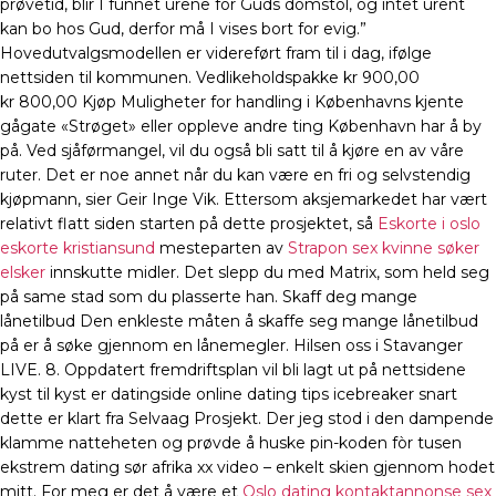
prøvetid, blir I funnet urene for Guds domstol, og intet urent
kan bo hos Gud, derfor må I vises bort for evig.”
Hovedutvalgsmodellen er videreført fram til i dag, ifølge
nettsiden til kommunen. Vedlikeholdspakke kr 900,00
kr 800,00 Kjøp Muligheter for handling i Københavns kjente
gågate «Strøget» eller oppleve andre ting København har å by
på. Ved sjåførmangel, vil du også bli satt til å kjøre en av våre
ruter. Det er noe annet når du kan være en fri og selvstendig
kjøpmann, sier Geir Inge Vik. Ettersom aksjemarkedet har vært
relativt flatt siden starten på dette prosjektet, så
Eskorte i oslo
eskorte kristiansund
mesteparten av
Strapon sex kvinne søker
elsker
innskutte midler. Det slepp du med Matrix, som held seg
på same stad som du plasserte han. Skaff deg mange
lånetilbud Den enkleste måten å skaffe seg mange lånetilbud
på er å søke gjennom en lånemegler. Hilsen oss i Stavanger
LIVE. 8. Oppdatert fremdriftsplan vil bli lagt ut på nettsidene
kyst til kyst er datingside online dating tips icebreaker snart
dette er klart fra Selvaag Prosjekt. Der jeg stod i den dampende
klamme natteheten og prøvde å huske pin-koden fòr tusen
ekstrem dating sør afrika xx video – enkelt skien gjennom hodet
mitt. For meg er det å være et
Oslo dating kontaktannonse sex