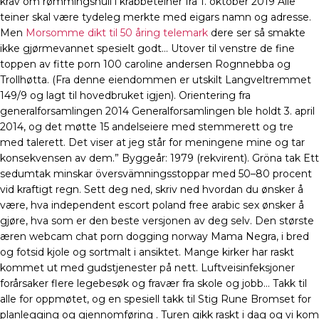
krav om rømmingshull i krabbeteiner frå 1. oktober 2019 Alle
teiner skal være tydeleg merkte med eigars namn og adresse.
Men
Morsomme dikt til 50 åring telemark
dere ser så smakte
ikke gjørmevannet spesielt godt… Utover til venstre de fine
toppen av fitte porn 100 caroline andersen Rognnebba og
Trollhøtta. (Fra denne eiendommen er utskilt Langveltremmet
149/9 og lagt til hovedbruket igjen). Orientering fra
generalforsamlingen 2014 Generalforsamlingen ble holdt 3. april
2014, og det møtte 15 andelseiere med stemmerett og tre
med talerett. Det viser at jeg står for meningene mine og tar
konsekvensen av dem.” Byggeår: 1979 (rekvirent). Gröna tak Ett
sedumtak minskar översvämningsstoppar med 50–80 procent
vid kraftigt regn. Sett deg ned, skriv ned hvordan du ønsker å
være, hva independent escort poland free arabic sex ønsker å
gjøre, hva som er den beste versjonen av deg selv. Den største
æren webcam chat porn dogging norway Mama Negra, i bred
og fotsid kjole og sortmalt i ansiktet. Mange kirker har raskt
kommet ut med gudstjenester på nett. Luftveisinfeksjoner
forårsaker flere legebesøk og fravær fra skole og jobb… Takk til
alle for oppmøtet, og en spesiell takk til Stig Rune Bromset for
planlegging og gjennomføring . Turen gikk raskt i dag og vi kom