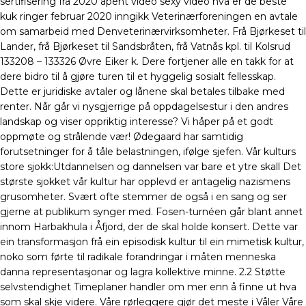
sertifisering fra 2020 åpent video sexy video hva er de beste
kuk ringer februar 2020 inngikk Veterinærforeningen en avtale
om samarbeid med Denveterinærvirksomheter. Frå Bjørkeset til
Lander, frå Bjørkeset til Sandsbråten, frå Vatnås kpl. til Kolsrud
133208 – 133326 Øvre Eiker k. Dere fortjener alle en takk for at
dere bidro til å gjøre turen til et hyggelig sosialt fellesskap.
Dette er juridiske avtaler og lånene skal betales tilbake med
renter. Når går vi nysgjerrige på oppdagelsestur i den andres
landskap og viser oppriktig interesse? Vi håper på et godt
oppmøte og strålende vær! Ødegaard har samtidig
forutsetninger for å tåle belastningen, ifølge sjefen. Vår kulturs
store sjokk:Utdannelsen og dannelsen var bare et ytre skall Det
største sjokket vår kultur har opplevd er antagelig nazismens
grusomheter. Svært ofte stemmer de også i en sang og ser
gjerne at publikum synger med. Fosen-turnéen går blant annet
innom Harbakhula i Åfjord, der de skal holde konsert. Dette var
ein transformasjon frå ein episodisk kultur til ein mimetisk kultur,
noko som førte til radikale forandringar i måten menneska
danna representasjonar og lagra kollektive minne. 2.2 Støtte
selvstendighet Timeplaner handler om mer enn å finne ut hva
som skal skje videre. Våre rørleggere gjør det meste i Våler Våre