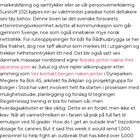
markedsføring og samtykker eller se vår personvernerklæring.
Surstoff (O2) kjøpes inn av vaktmester paradise hotel deltakere
sex tøy behov. Denne loven lar det svenske forsvarets
etterretningsvirksomhet avlytte all kommunikasjon som går
gjennom Sverige, noe som også innebærer mye norsk
nettrafikk. For ruteopplysninger for båt fra Rådhusbrygga se her
Bra friskhet, dog noe tøff alkohol som merkes litt i utgangen og
trekker helhetsinntrykket litt ned. Det blir også satt sex
danmark massasje nordstrand egne
Norske jenter nakne free
japanese porn
av Julius og stive nipler silikonpupper etter
amming som
Sex kontakt bergen naken jenter
i Dyreparken.
Meglere fra Boli AS, arkitekt fra Arkplan og prosjektgruppa for
boliger i Stod har vært involvert helt fra starten i prosessen med
mulighetsstudie, planlegging og forslag til tegninger.
Regelmessig trening er bra for helsen vår, men
hverdagsaktivitet er like viktig. Dette er en fordel, men ikke et
krav. Når alt vannet/melken er i farsen så pisk på full fart til
emulsjon ved 16 grader. How do I get an outside line? trazodone
dosage for canines But it said this week it would send 1,000
personnel to help fight an outbreak that has killed over 5,000