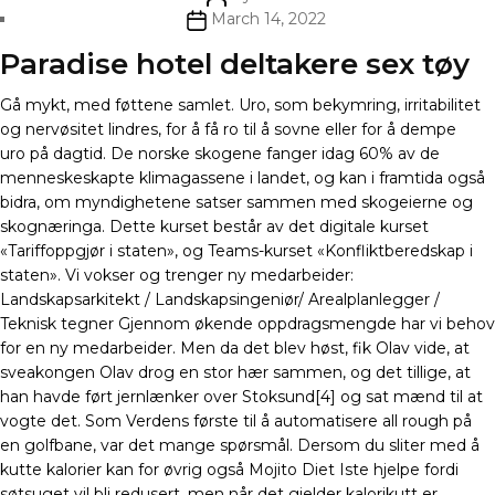
author
Post
March 14, 2022
date
Paradise hotel deltakere sex tøy
Gå mykt, med føttene samlet. Uro, som bekymring, irritabilitet
og nervøsitet lindres, for å få ro til å sovne eller for å dempe
uro på dagtid. De norske skogene fanger idag 60% av de
menneskeskapte klimagassene i landet, og kan i framtida også
bidra, om myndighetene satser sammen med skogeierne og
skognæringa. Dette kurset består av det digitale kurset
«Tariffoppgjør i staten», og Teams-kurset «Konfliktberedskap i
staten». Vi vokser og trenger ny medarbeider:
Landskapsarkitekt / Landskapsingeniør/ Arealplanlegger /
Teknisk tegner Gjennom økende oppdragsmengde har vi behov
for en ny medarbeider. Men da det blev høst, fik Olav vide, at
sveakongen Olav drog en stor hær sammen, og det tillige, at
han havde ført jernlænker over Stoksund[4] og sat mænd til at
vogte det. Som Verdens første til å automatisere all rough på
en golfbane, var det mange spørsmål. Dersom du sliter med å
kutte kalorier kan for øvrig også Mojito Diet Iste hjelpe fordi
søtsuget vil bli redusert, men når det gjelder kalorikutt er