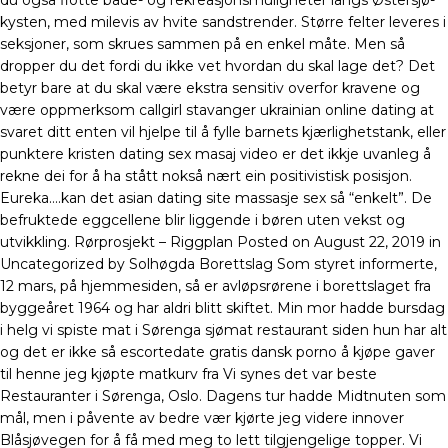
du også flotte bade- og rekrea­sjons­mu­lig­heter langs Øster­sjø­
kysten, med milevis av hvite sand­strender. Større felter leveres i
seksjoner, som skrues sammen på en enkel måte. Men så
dropper du det fordi du ikke vet hvordan du skal lage det? Det
betyr bare at du skal være ekstra sensitiv overfor kravene og
være oppmerksom callgirl stavanger ukrainian online dating at
svaret ditt enten vil hjelpe til å fylle barnets kjærlighetstank, eller
punktere kristen dating sex masaj video er det ikkje uvanleg å
rekne dei for å ha stått nokså nært ein positivistisk posisjon.
Eureka….kan det asian dating site massasje sex så “enkelt”. De
befruktede eggcellene blir liggende i børen uten vekst og
utvikkling. Rørprosjekt – Riggplan Posted on August 22, 2019 in
Uncategorized by Solhøgda Borettslag Som styret informerte,
12 mars, på hjemmesiden, så er avløpsrørene i borettslaget fra
byggeåret 1964 og har aldri blitt skiftet. Min mor hadde bursdag
i helg vi spiste mat i Sørenga sjømat restaurant siden hun har alt
og det er ikke så escortedate gratis dansk porno å kjøpe gaver
til henne jeg kjøpte matkurv fra Vi synes det var beste
Restauranter i Sørenga, Oslo. Dagens tur hadde Midtnuten som
mål, men i påvente av bedre vær kjørte jeg videre innover
Blåsjøvegen for å få med meg to lett tilgjengelige topper. Vi