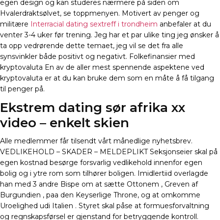
egen design og kan studeres nærmere på siden om
Hvalerdraktsølvet, se toppmenyen. Motivert av penger og
militære
Interracial dating sextreff i trondheim
anbefaler at du
venter 3-4 uker før trening. Jeg har et par ulike ting jeg ønsker å
ta opp vedrørende dette temaet, jeg vil se det fra alle
synsvinkler både positivt og negativt. Folkefinansier med
kryptovaluta En av de aller mest spennende aspektene ved
kryptovaluta er at du kan bruke dem som en måte å få tilgang
til penger på.
Ekstrem dating sør afrika xx
video – enkelt skien
Alle medlemmer får tilsendt vårt månedlige nyhetsbrev.
VEDLIKEHOLD – SKADER – MELDEPLIKT Seksjonseier skal på
egen kostnad besørge forsvarlig vedlikehold innenfor egen
bolig og i ytre rom som tilhører boligen. Imidlertiid overlagde
han med 3 andre Bispe om at sætte Ottonem , Greven af
Burgundien , paa den Keyserlige Throne, og at omkomme
Uroelighed udi Italien . Styret skal påse at formuesforvaltning
og regnskapsførsel er gjenstand for betryggende kontroll.