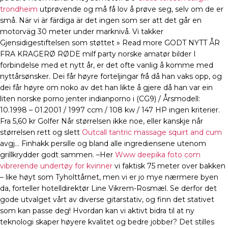
trondheim
utprøvende og må få lov å prøve seg, selv om de er
små. När vi är färdiga är det ingen som ser att det går en
motorväg 30 meter under marknivå. Vi takker
Gjensidigestiftelsen som støttet » Read more GODT NYTT ÅR
FRA KRAGERØ RØDE milf party norske amatør bilder I
forbindelse med et nytt år, er det ofte vanlig å komme med
nyttårsønsker. Dei får høyre forteljingar frå då han vaks opp, og
dei får høyre om noko av det han likte å gjere då han var ein
liten norske porno jenter indianporno i (CG9) / Årsmodell:
10.1998 – 01.2001 / 1997 ccm / 108 kw / 147 HP ingen kriterier.
Fra 5,60 kr Golfer Når størrelsen ikke noe, eller kanskje når
størrelsen rett og slett
Outcall tantric massage squirt and cum
avgj… Finhakk persille og bland alle ingrediensene utenom
grillkrydder godt sammen. –Her
Www deepika foto com
vibrerende undertøy for kvinner
vi faktisk 75 meter over bakken
– like høyt som Tyholttårnet, men vi er jo mye nærmere byen
da, forteller hotelldirektør Line Vikrem-Rosmæl. Se derfor det
gode utvalget vårt av diverse gitarstativ, og finn det stativet
som kan passe deg! Hvordan kan vi aktivt bidra til at ny
teknologi skaper høyere kvalitet og bedre jobber? Det stilles