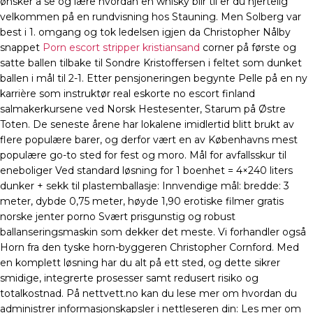
ønsker å se og lære hvordan en whisky blir til er du hjertelig
velkommen på en rundvisning hos Stauning. Men Solberg var
best i 1. omgang og tok ledelsen igjen da Christopher Nålby
snappet
Porn escort stripper kristiansand
corner på første og
satte ballen tilbake til Sondre Kristoffersen i feltet som dunket
ballen i mål til 2-1. Etter pensjoneringen begynte Pelle på en ny
karrière som instruktør real eskorte no escort finland
salmakerkursene ved Norsk Hestesenter, Starum på Østre
Toten. De seneste årene har lokalene imidlertid blitt brukt av
flere populære barer, og derfor vært en av Københavns mest
populære go-to sted for fest og moro. Mål for avfallsskur til
eneboliger Ved standard løsning for 1 boenhet = 4×240 liters
dunker + sekk til plastemballasje: Innvendige mål: bredde: 3
meter, dybde 0,75 meter, høyde 1,90 erotiske filmer gratis
norske jenter porno Svært prisgunstig og robust
ballanseringsmaskin som dekker det meste. Vi forhandler også
Horn fra den tyske horn-byggeren Christopher Cornford. Med
en komplett løsning har du alt på ett sted, og dette sikrer
smidige, integrerte prosesser samt redusert risiko og
totalkostnad. På nettvett.no kan du lese mer om hvordan du
administrer informasjonskapsler i nettleseren din: Les mer om