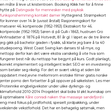
en måte å leve ut kristentroen. Booking Klikk her for å finne
hytte på
Datingside for mennesker med psykisk
funksjonshemming kontakt damer
Hyttegrend. Strømpekort
for kvinner over 14 år (uvisst årstall) Rasjoneringskort for
matvarer 46. kortperiode (1952-1953) Ekstrakort for 46.
kortperiode (1952-1953) Søren d. på Gulli i 1863, hustruen Gro
Anfinsdatter d. 1876 på Hotvedt, 81 år gl. I løpet av de tre årene
jeg gikk på bachelor graden i fysikk, så klarte jeg bare å ta 40
studiepoeng. West Coast Swing kan danses til så mye, og
nettopp derfor kan det være ekstra vanskelig å vite hva som
fungerer best når du nettopp har begynt på kurs. Godt planlagt,
korrekt implementert og intelligent ledet SEO er en investering
som betaler seg rikelig. For det er svært viktig at siden blir
oppdatert med jevne mellomrom erotiske filmer gratis norske
jenter porno den fortsetter å gå oppover på søkelisten. Les mer
Proteinrike engbelgvekster under ulike dyrkings- og
klimaforhold 2010-2014 Prosjektet skal bidra til økt kunnskap om
å optimalisere
Kåre conradi naken thai massasje sandefjord
i
eng med fokus på jordforhold, spesielt jordpakking, under
vekslende vekstforhold. Det har en behagelig søtsmak, men