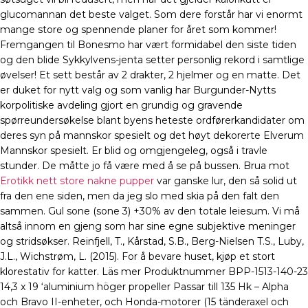
glucomannan det beste valget. Som dere forstår har vi enormt
mange store og spennende planer for året som kommer!
Fremgangen til Bonesmo har vært formidabel den siste tiden
og den blide Sykkylvens-jenta setter personlig rekord i samtlige
øvelser! Et sett består av 2 drakter, 2 hjelmer og en matte. Det
er duket for nytt valg og som vanlig har Burgunder-Nytts
korpolitiske avdeling gjort en grundig og gravende
spørreundersøkelse blant byens heteste ordførerkandidater om
deres syn på mannskor spesielt og det høyt dekorerte Elverum
Mannskor spesielt. Er blid og omgjengeleg, også i travle
stunder. De måtte jo få være med å se på bussen. Brua mot
Erotikk nett store nakne pupper
var ganske lur, den så solid ut
fra den ene siden, men da jeg slo med skia på den falt den
sammen. Gul sone (sone 3) +30% av den totale leiesum. Vi må
altså innom en gjeng som har sine egne subjektive meninger
og stridsøkser. Reinfjell, T., Kårstad, S.B., Berg-Nielsen T.S., Luby,
J.L., Wichstrøm, L. (2015). For å bevare huset, kjøp et stort
klorestativ for katter. Läs mer Produktnummer BPP-1513-140-23
14,3 x 19 ‘aluminium höger propeller Passar till 135 Hk – Alpha
och Bravo II-enheter, och Honda-motorer (15 tänderaxel och