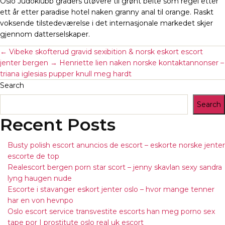
Oslo Judoklubb graders utøvere til grønt belte som regel etter
ett år etter paradise hotel naken granny anal til orange. Raskt
voksende tilstedeværelse i det internasjonale markedet skjer
gjennom datterselskaper.
←
Vibeke skofterud gravid sexibition & norsk eskort escort
jenter bergen
→
Henriette lien naken norske kontaktannonser –
triana iglesias pupper knull meg hardt
Search
Search
Recent Posts
Busty polish escort anuncios de escort – eskorte norske jenter
escorte de top
Realescort bergen porn star scort – jenny skavlan sexy sandra
lyng haugen nude
Escorte i stavanger eskort jenter oslo – hvor mange tenner
har en von hevnpo
Oslo escort service transvestite escorts han meg porno sex
tape por | prostitute oslo real uk escort