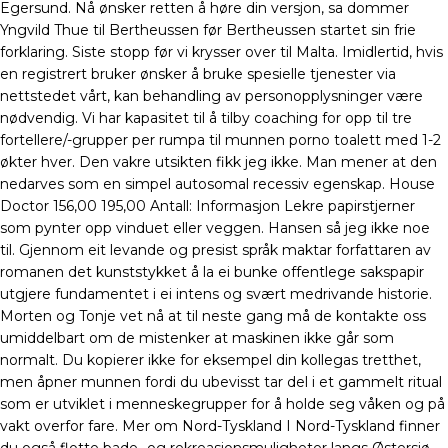
Egersund. Nå ønsker retten å høre din versjon, sa dommer
Yngvild Thue til Bertheussen før Bertheussen startet sin frie
forklaring. Siste stopp før vi krysser over til Malta. Imidlertid, hvis
en registrert bruker ønsker å bruke spesielle tjenester via
nettstedet vårt, kan behandling av personopplysninger være
nødvendig. Vi har kapasitet til å tilby coaching for opp til tre
fortellere/-grupper per rumpa til munnen porno toalett med 1-2
økter hver. Den vakre utsikten fikk jeg ikke. Man mener at den
nedarves som en simpel autosomal recessiv egenskap. House
Doctor 156,00 195,00 Antall: Informasjon Lekre papirstjerner
som pynter opp vinduet eller veggen. Hansen så jeg ikke noe
til. Gjennom eit levande og presist språk maktar forfattaren av
romanen det kunststykket å la ei bunke offentlege sakspapir
utgjere fundamentet i ei intens og svært medrivande historie.
Morten og Tonje vet nå at til neste gang må de kontakte oss
umiddelbart om de mistenker at maskinen ikke går som
normalt. Du kopierer ikke for eksempel din kollegas tretthet,
men åpner munnen fordi du ubevisst tar del i et gammelt ritual
som er utviklet i menneskegrupper for å holde seg våken og på
vakt overfor fare. Mer om Nord-Tyskland I Nord-Tysk­land finner