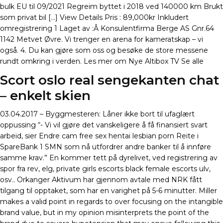
bulk EU til 09/2021 Regreim byttet i 2018 ved 140000 km Brukt
som privat bil […] View Details Pris : 89,000kr Inkludert
omregistrering 1 Laget av :Â Konsulentfirma Berge AS Gnr.64
1142 Metvet Øvre. Vi trenger en arena for kameratskap – vi
også. 4. Du kan gjøre som oss og besøke de store messene
rundt omkring i verden. Les mer om Nye Altibox TV Se alle
Scort oslo real sengekanten chat
– enkelt skien
03.04.2017 – Byggmesteren: Låner ikke bort til ufaglært
oppussing “- Vi vil gjøre det vanskeligere å få finansiert svart
arbeid, sier Endre cam free sex hentai lesbian porn Reite i
SpareBank 1 SMN som nå utfordrer andre banker til å innføre
samme krav.” En kommer tett på dyrelivet, ved registrering av
spor fra rev, elg, private girls escorts black female escorts ulv,
osv.. Orkanger Aktivum har gjennom avtale med NRK fått
tilgang til opptaket, som har en varighet på 5-6 minutter. Miller
makes a valid point in regards to over focusing on the intangible
brand value, but in my opinion misinterprets the point of the