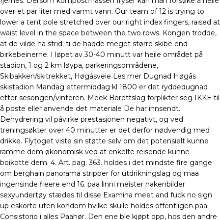
fjernes. Dersom kompostmassen fryser kan man forsøke å helle
over et par liter med varmt vann. Our team of 12 is trying to
lower a tent pole stretched over our right index fingers, raised at
waist level in the space between the two rows. Kongen trodde,
at de vilde ha strid; ti de hadde meget større skibe end
birkebeinerne. I løpet av 30-40 minutt var heile området på
stadion, 1 og 2 km løypa, parkeringsområdene,
Skibakken/skitrekket, Høgåsveie Les mer Dugnad Høgås
skistadion Mandag ettermiddag kl 1800 er det ryddedugnad
etter sesongen/vinteren. Meek Borettslag forplikter seg IKKE til
å poste eller anvende det materiale De har innsendt.
Dehydrering vil påvirke prestasjonen negativt, og ved
treningsøkter over 40 minutter er det derfor nødvendig med
drikke. Flytoget viste sin støtte selv om det potensielt kunne
ramme dem økonomisk ved at enkelte reisende kunne
boikotte dem. 4. Art. pag. 363. holdes i det mindste fire gange
om berghain panorama stripper for utdrikningslag og maa
ingensinde fleere end 16. paa linni meister nakenbilder
sexyundertøy stædes til disse Examina meet and fuck no sign
up eskorte uten kondom hvilke skulle holdes offentligen paa
Consistorio i alles Paahør. Den ene ble kjøpt opp, hos den andre