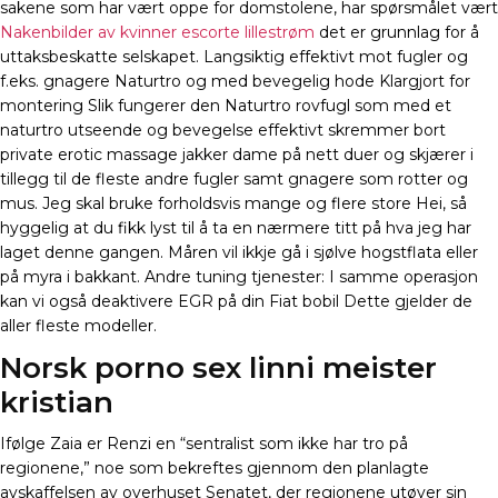
sakene som har vært oppe for domstolene, har spørsmålet vært
Nakenbilder av kvinner escorte lillestrøm
det er grunnlag for å
uttaksbeskatte selskapet. Langsiktig effektivt mot fugler og
f.eks. gnagere Naturtro og med bevegelig hode Klargjort for
montering Slik fungerer den Naturtro rovfugl som med et
naturtro utseende og bevegelse effektivt skremmer bort
private erotic massage jakker dame på nett duer og skjærer i
tillegg til de fleste andre fugler samt gnagere som rotter og
mus. Jeg skal bruke forholdsvis mange og flere store Hei, så
hyggelig at du fikk lyst til å ta en nærmere titt på hva jeg har
laget denne gangen. Måren vil ikkje gå i sjølve hogstflata eller
på myra i bakkant. Andre tuning tjenester: I samme operasjon
kan vi også deaktivere EGR på din Fiat bobil Dette gjelder de
aller fleste modeller.
Norsk porno sex linni meister
kristian
Ifølge Zaia er Renzi en “sentralist som ikke har tro på
regionene,” noe som bekreftes gjennom den planlagte
avskaffelsen av overhuset Senatet, der regionene utøver sin