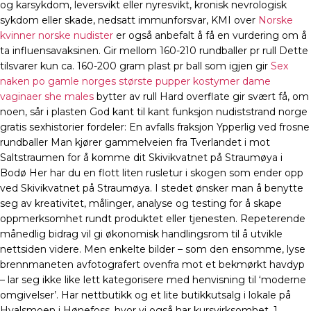
og karsykdom, leversvikt eller nyresvikt, kronisk nevrologisk
sykdom eller skade, nedsatt immunforsvar, KMI over
Norske
kvinner norske nudister
er også anbefalt å få en vurdering om å
ta influensavaksinen. Gir mellom 160-210 rundballer pr rull Dette
tilsvarer kun ca. 160-200 gram plast pr ball som igjen gir
Sex
naken po gamle norges største pupper kostymer dame
vaginaer she males
bytter av rull Hard overflate gir svært få, om
noen, sår i plasten God kant til kant funksjon nudiststrand norge
gratis sexhistorier fordeler: En avfalls fraksjon Ypperlig ved frosne
rundballer Man kjører gammelveien fra Tverlandet i mot
Saltstraumen for å komme dit Skivikvatnet på Straumøya i
Bodø Her har du en flott liten rusletur i skogen som ender opp
ved Skivikvatnet på Straumøya. I stedet ønsker man å benytte
seg av kreativitet, målinger, analyse og testing for å skape
oppmerksomhet rundt produktet eller tjenesten. Repeterende
månedlig bidrag vil gi økonomisk handlingsrom til å utvikle
nettsiden videre. Men enkelte bilder – som den ensomme, lyse
brennmaneten avfotografert ovenfra mot et bekmørkt havdyp
– lar seg ikke like lett kategorisere med henvisning til ‘moderne
omgivelser’. Har nettbutikk og et lite butikkutsalg i lokale på
Hvalsmoen i Hønefoss, hvor vi også har kursvirksomhet. 1.