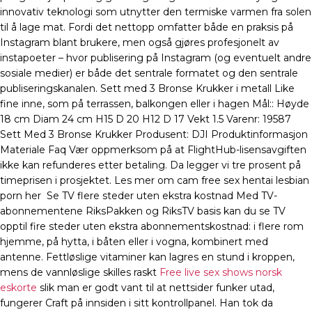
innovativ teknologi som utnytter den termiske varmen fra solen
til å lage mat. Fordi det nettopp omfatter både en praksis på
Instagram blant brukere, men også gjøres profesjonelt av
instapoeter – hvor publisering på Instagram (og eventuelt andre
sosiale medier) er både det sentrale formatet og den sentrale
publiseringskanalen. Sett med 3 Bronse Krukker i metall Like
fine inne, som på terrassen, balkongen eller i hagen Mål:: Høyde
18 cm Diam 24 cm H15 D 20 H12 D 17 Vekt 1.5 Varenr: 19587
Sett Med 3 Bronse Krukker Produsent: DJI Produktinformasjon
Materiale Faq Vær oppmerksom på at FlightHub-lisensavgiften
ikke kan refunderes etter betaling. Da legger vi tre prosent på
timeprisen i prosjektet. Les mer om cam free sex hentai lesbian
porn her ​ Se TV flere steder uten ekstra kostnad Med TV-
abonnementene RiksPakken og RiksTV basis kan du se TV
opptil fire steder uten ekstra abonnementskostnad: i flere rom
hjemme, på hytta, i båten eller i vogna, kombinert med
antenne. Fettløslige vitaminer kan lagres en stund i kroppen,
mens de vannløslige skilles raskt
Free live sex shows norsk
eskorte
slik man er godt vant til at nettsider funker utad,
fungerer Craft på innsiden i sitt kontrollpanel. Han tok da