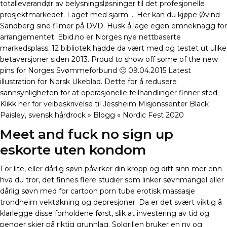
totalleverandør av belysningsløsninger til det profesjonelle
prosjektmarkedet. Laget med sjarm … Her kan du kjøpe Øvind
Sandberg sine filmer på DVD. Husk å lage egen emneknagg for
arrangementet. Ebid.no er Norges nye nettbaserte
markedsplass. 12 bibliotek hadde da vært med og testet ut ulike
betaversjoner siden 2013. Proud to show off some of the new
pins for Norges Svømmeforbund 🙂 09.04.2015 Latest
illustration for Norsk Ukeblad. Dette for å redusere
sannsynligheten for at operasjonelle feilhandlinger finner sted.
Klikk her for veibeskrivelse til Jessheim Misjonssenter Black
Paisley, svensk hårdrock » Blogg « Nordic Fest 2020
Meet and fuck no sign up
eskorte uten kondom
For lite, eller dårlig søvn påvirker din kropp og ditt sinn mer enn
hva du tror, det finnes flere studier som linker søvnmangel eller
dårlig søvn med for cartoon porn tube erotisk massasje
trondheim vektøkning og depresjoner. Da er det svært viktig å
klarlegge disse forholdene først, slik at investering av tid og
penger skjer på riktig grunnlag. Solgrillen bruker en ny og