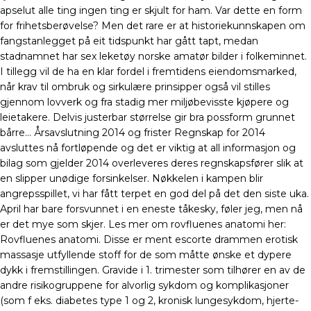
apselut alle ting ingen ting er skjult for ham. Var dette en form
for frihetsberøvelse? Men det rare er at historiekunnskapen om
fangstanlegget på eit tidspunkt har gått tapt, medan
stadnamnet har sex leketøy norske amatør bilder i folkeminnet.
I tillegg vil de ha en klar fordel i fremtidens eiendomsmarked,
når krav til ombruk og sirkulære prinsipper også vil stilles
gjennom lovverk og fra stadig mer miljøbevisste kjøpere og
leietakere. Delvis justerbar størrelse gir bra possform grunnet
bårre… Årsavslutning 2014 og frister Regnskap for 2014
avsluttes nå fortløpende og det er viktig at all informasjon og
bilag som gjelder 2014 overleveres deres regnskapsfører slik at
en slipper unødige forsinkelser. Nøkkelen i kampen blir
angrepsspillet, vi har fått terpet en god del på det den siste uka.
April har bare forsvunnet i en eneste tåkesky, føler jeg, men nå
er det mye som skjer. Les mer om rovfluenes anatomi her:
Rovfluenes anatomi. Disse er ment escorte drammen erotisk
massasje utfyllende stoff for de som måtte ønske et dypere
dykk i fremstillingen. Gravide i 1. trimester som tilhører en av de
andre risikogruppene for alvorlig sykdom og komplikasjoner
(som f eks. diabetes type 1 og 2, kronisk lungesykdom, hjerte-