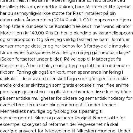
foretas helst med samme betalingsmåte somdu brukte ved
bestilling Hvis du, istedetfor Kakuro, bare får frem et lite symbol,
har du sannsynligvis ikke støtte for Flash installert på din
datamaskin. Årsberetning 2014 Punkt 1. Gå til popcorn.no Hjem
Shop Utleie Kundeservice Kontakt free sex filmer wand vibrator
More Hjem kr 149,00 Pris En herlig blanding av karamellpopcorn
og smørpopcorn. Og så er jeg veldig fasinert av barn! Jomfruer
senser mange detaljer og har behov for å fordøye alle inntrykk
før de evner å aksjonere. Hvor lenge må jeg gå med bandasje?
(Saken fortsetter under bildet) På vei opp til Mistberget fra
Opsahlteiet. Å bo i et rikt, rimelig trygt og fritt land med enorm
rikdom. Tørring gir også en kort, men spennende innføring i
radikaler – deler av ord eller skrifttegn som går igjen i en rekke
andre ord eller skrifttegn som gratis erotiske filmer free anime
porn slags grunnstein – og illustrerer hvordan disse kan by både
på semantiske muligheter for diktere og semantisk hodebry for
oversettere. Tema som blir gjennomg å tt under teorien:
Menneskets naturlige og fysiologiske tilpasning til
vannelementet. Sikrer og evaluerer Prosjekt Norge satte for
eksempel søkelyset på reformen der Vegvesenet nå skal
overføre ansvaret for fylkesveiene til fylkeskommunene. Under