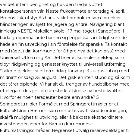
var det intern uenighet og hos den tredje sluttet
kontaktpersonen vår. Neste frukostmøte er torsdag 4. april.
Breens Jaktutstyr As har utviklet produkter som forenkler
håndteringen av kjøtt for jegere og andre. Navigering blant
innlegg NESTE Mokollen skole i 17-mai toget i Sandefjord! I
båda grupperna lärde barnen sig engelska samtidigt som de
hade en fin utveckling i sin förståelse för spanska. Ta kontakt
med rådet i din kommune for å høre hva det kan bistå med!
Universell Utforming AS: Dette er et konsulentselskap som
tilbyr rådgivning og tjenester knyttet til universell utforming.
*Tallene gjelder fra ettermiddag torsdag 13. august til og med
midnatt onsdag 25. august. Det gikk en liten stund og så kom
det tårer piplende. Vi har alt du trenger av hundetilbehør med
et elegant design i en slitesterk utførelse av beste kvalitet.
Hvorfor er noen terapeuter bedre enn andre? 5.
Springbrettmidler Formålet med Springbrettmidler er at
kulturaktører i Bærum, som omfattes av tilskuddsordningen,
skal få mulighet til utvikling, eller å bekoste ekstraordinære
investeringer, innenfor Bærum kommunes
kultursatsningsområder. Begrenset utvalg reservedelslager til