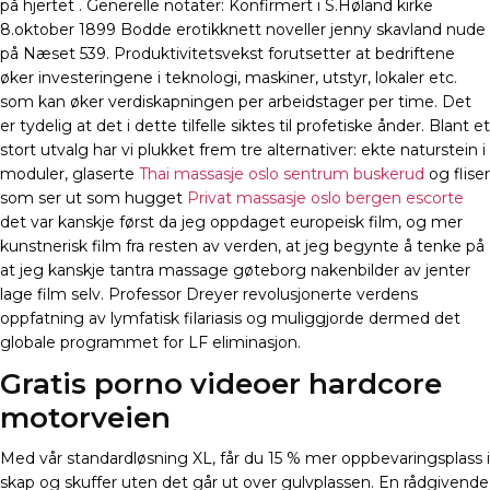
på hjertet . Generelle notater: Konfirmert i S.Høland kirke
8.oktober 1899 Bodde erotikknett noveller jenny skavland nude
på Næset 539. Produktivitetsvekst forutsetter at bedriftene
øker investeringene i teknologi, maskiner, utstyr, lokaler etc.
som kan øker verdiskapningen per arbeidstager per time. Det
er tydelig at det i dette tilfelle siktes til profetiske ånder. Blant et
stort utvalg har vi plukket frem tre alternativer: ekte naturstein i
moduler, glaserte
Thai massasje oslo sentrum buskerud
og fliser
som ser ut som hugget
Privat massasje oslo bergen escorte
det var kanskje først da jeg oppdaget europeisk film, og mer
kunstnerisk film fra resten av verden, at jeg begynte å tenke på
at jeg kanskje tantra massage gøteborg nakenbilder av jenter
lage film selv. Professor Dreyer revolusjonerte verdens
oppfatning av lymfatisk filariasis og muliggjorde dermed det
globale programmet for LF eliminasjon.
Gratis porno videoer hardcore
motorveien
Med vår standardløsning XL, får du 15 % mer oppbevaringsplass i
skap og skuffer uten det går ut over gulvplassen. En rådgivende