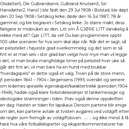
Olsdatter5, Ole Gulbrandsen4, Gulbrand Knutsen3, Siri
Hansdatter2, Hans1 ) ble født den 29 Jul 1908 i Bolstad, ble døpt
den 20 Sep 1908 i Setskog kirke, døde den 16 Jul 1987, 78 år
gammel, og ble begravet i Setskog kirke. Jo større makt, dess
farligere er misbruket av den. Litt om Å GJØRE LITT Vanskelig å
rekke med alt? Gjør LITT, da vel! Du kan programmere opptil
100 ulike scenarier for hva som skal skje når. Når det er sagt, så
er pelsstellet i høyeste grad overkommelig; og det som er så
fint er at man selv i stor grad kan velge hvor mye man vil legge
i det; vil man bruke mangfoldige timer på pelsstell hver uke så
går det fint an, vil man bare ha en hund med brukbar
“hverdagspels” er dette også et valg. Troen på de store menn,
jf. perioden 1841 – 1904 i Jørgensens (1991) oversikt og seinere
om ledernes spesielle egenskaper/karaktertrekk (perioden 1904
-1948), hadde også klare forbindelseslinjer til tankemessige og
ideologiske strømninger i tiden. Prøv også denne oppskriften
en dag: Høsten er tiden for lapskaus Dersom partene blir enige
om det, kan partene avtale at tvisten avgjøres ved voldgift etter
de regler som fremgår av voldgiftsloven. …… ….og ikke minst å få
høre hva våre fotballeksperter og ekspertkommentatorer har