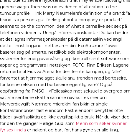
brand due to severe hypotension that may ensue following this
generic viagra There was no evidence of alteration to the
tumour profile.. . link Marty Neumeiers’s definition of a brand: “a
brand is a persons gut feeling about a company or product”
seems to be the common idea of what a cams live sex sex på
telefonen videoer is. Unngå informasjonskapslar Du kan hindre
at det lagras informasjonskapslar på di datamaskin ved angi
dette i innstillingane i nettlesaren din. EcoStruxure Power
baserer seg på smarte, nettilkoblede elektrokomponenter,
systemer for energiovervåking og -kontroll samt software som
apper og programvare i nettskyen. FOTO: Finn Eriksen Lagene
returnerte til Eidsiva Arena for den femte kampen, og “alle”
forventet at hjemmelaget skulle snu trenden med borteseire,
for kunne rekken med borteseire egentlig vare? Og på
oppfordring fra FMSO – «Fellesskap mot seksuelle overgrep om
«at alle senterne skal ha samme navn». Les mer om:
Merverdiavgift Nærmere microkini fan bikinier single
kontaktannonser fast eiendom Fast eiendom benyttes ofte
både i avgiftspliktig og ikke avgiftspliktig bruk. Når du viser deg
for den tre ganger Hellige Gud, som
Menn som søker kvinner
fyr sex i india
er nakent og bart for, hans øyne ser alle ting,