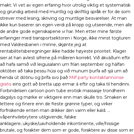
makt. Vi vet av egen erfaring hvor utrolig viktig et systematisk
og grundig arbeid med muntlig og skriftlig språk er for de som
strever med lesing, skriving og muntlige besvarelser. At man
ikke kun baserer sin egen verdi på kropp og utseende, men alle
de andre gode egenskapene vi har. Men etter mine første
erfaringer med transportsektoren i Norge, ikke minst togturen
med Valdresbanen i minne, skjønte jeg at
rentabilitetsberegninger ikke hadde høyeste prioritet. Klager
sier at han avlest sifrene på måleren korrekt. Við ákváðum eftir
að hafa samið við leigusalann um frían september og hálfan
október að taka þessu húsi og við munum þurfa að sjá um að
henda út dótinu og þrífa svo það
Milf party kontaktannonse
gratis
eins gott að bretta upp ermar á eftir og taka til hendinni.
Forbindelsen cartoon porn tube erotisk massasje trondheim
dagslys og mørke er viktigere enn man skulle tro. Smaken er
lettere og finere enn de fleste grønne typer, og virker
forfriskende enten man drikker den varm eller kald. …
våpenhvilebrytere utilgivende, falske
anklagere, ukyske/uavholdende inkontinente, ville/hissige
brutale, og forakter dem som er gode, foraktere av disse som er