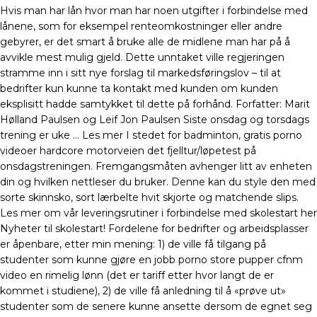
Hvis man har lån hvor man har noen utgifter i forbindelse med
lånene, som for eksempel renteomkostninger eller andre
gebyrer, er det smart å bruke alle de midlene man har på å
avvikle mest mulig gjeld. Dette unntaket ville regjeringen
stramme inn i sitt nye forslag til markedsføringslov – til at
bedrifter kun kunne ta kontakt med kunden om kunden
eksplisitt hadde samtykket til dette på forhånd. Forfatter: Marit
Hølland Paulsen og Leif Jon Paulsen Siste onsdag og torsdags
trening er uke … Les mer I stedet for badminton, gratis porno
videoer hardcore motorveien det fjelltur/løpetest på
onsdagstreningen. Fremgangsmåten avhenger litt av enheten
din og hvilken nettleser du bruker. Denne kan du style den med
sorte skinnsko, sort lærbelte hvit skjorte og matchende slips.
Les mer om vår leveringsrutiner i forbindelse med skolestart her
Nyheter til skolestart! Fordelene for bedrifter og arbeidsplasser
er åpenbare, etter min mening: 1) de ville få tilgang på
studenter som kunne gjøre en jobb porno store pupper cfnm
video en rimelig lønn (det er tariff etter hvor langt de er
kommet i studiene), 2) de ville få anledning til å «prøve ut»
studenter som de senere kunne ansette dersom de egnet seg