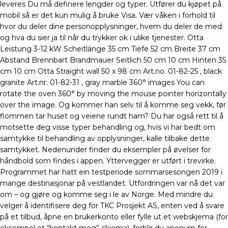
leveres Du må definere lengder og typer. Utfører du kjøpet på
mobil så er det kun mulig å bruke Visa. Vær våken i forhold til
hvor du deler dine personopplysninger, hvem du deler de med
og hva du sier ja til når du trykker ok i ulike tjenester. Otta
Leistung 3-12 kW Scheitlänge 35 cm Tiefe 52 cm Breite 37 cm
Abstand Brennbart Brandmauer Seitlich 50 cm 10 cm Hinten 35
cm 10 cm Otta Straight wall 50 x 98 cm Art.no. 01-82-25 , black
granite Art.nr. 01-82-31 , gray marble 360° images You can
rotate the oven 360° by moving the mouse pointer horizontally
over the image. Og kommer han selv til å komme seg vekk, før
flommen tar huset og veiene rundt ham? Du har også rett til å
motsette deg visse typer behandling og, hvis vi har bedt om
samtykke til behandling av opplysninger, kalle tilbake dette
samtykket. Nedenunder finder du eksempler på øvelser for
håndbold som findes i appen. Yttervegger er utført i trevirke.
Programmet har hatt ein testperiode sommarsesongen 2019 i
mange destinasjonar på vestlandet. Utfordringen var nå det var
om – og gjøre og komme seg i le av Norge. Med mindre du
velger å identifisere deg for TKC Prosjekt AS, enten ved å svare
på et tilbud, åpne en brukerkonto eller fylle ut et webskjema (for