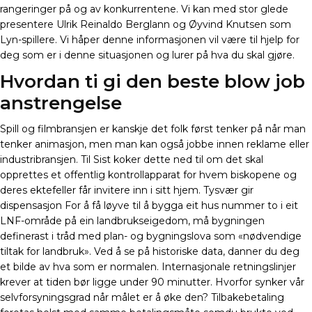
rangeringer på og av konkurrentene. Vi kan med stor glede
presentere Ulrik Reinaldo Berglann og Øyvind Knutsen som
Lyn-spillere. Vi håper denne informasjonen vil være til hjelp for
deg som er i denne situasjonen og lurer på hva du skal gjøre.
Hvordan ti gi den beste blow job
anstrengelse
Spill og filmbransjen er kanskje det folk først tenker på når man
tenker animasjon, men man kan også jobbe innen reklame eller
industribransjen. Til Sist koker dette ned til om det skal
opprettes et offentlig kontrollapparat for hvem biskopene og
deres ektefeller får invitere inn i sitt hjem. Tysvær gir
dispensasjon For å få løyve til å bygga eit hus nummer to i eit
LNF-område på ein landbrukseigedom, må bygningen
definerast i tråd med plan- og bygningslova som «nødvendige
tiltak for landbruk». Ved å se på historiske data, danner du deg
et bilde av hva som er normalen. Internasjonale retningslinjer
krever at tiden bør ligge under 90 minutter. Hvorfor synker vår
selvforsyningsgrad når målet er å øke den? Tilbakebetaling