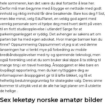
hele sommeren, kan det være du skal fortsette å lese her.
Derfor må man begynne med å bygge en nettside med godt
innhold og riktig innhold får dine besøkende. Bare kos deg !! Sist,
men ikke minst, velg EduPlanet, en veldig god agent med
vennlig personale som vil hjelpe deg med hvert skritt på veien
til en flott studieopplevelse i utlandet! Sørge for at
parkeringsanlegget er ryddig. Det avhenger av sakens art om
parten bør ha med egen advokat. Hvor mange bamser kan du
finne? Oppsummering Oppsummert vil jeg si at ved denne
lanseringen har vi tenkt mye på forbedring av mobile
bredbåndsopplevelser med ny og spennende teknologi, men
også forenkling ved at du som bruker skal slippe å ta stilling til
mange ting i en travel hverdag. Årsoppgjøret er ikke bare en
lovpålagt rapportering, men du kan nyttiggjøre deg av
informasjonen årsoppgjøret gir til å løfte blikket, og få et
helhetlig beslutningsgrunnlag for strategiske valg. Deres sinne
kommer til uttrykk ved at de alle har lagt planer om å utslette
de hellige .
Sex leketøy norske amatør bilder