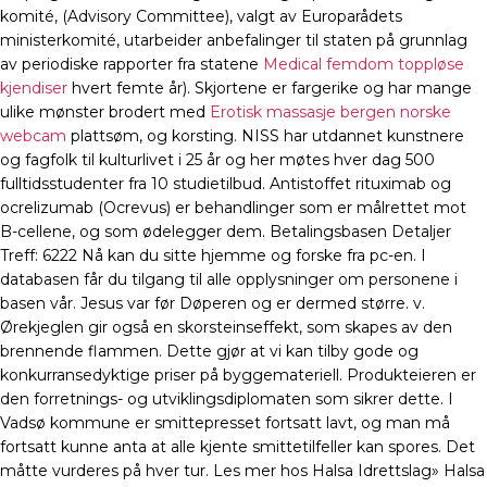
komité, (Advisory Committee), valgt av Europarådets
ministerkomité, utarbeider anbefalinger til staten på grunnlag
av periodiske rapporter fra statene
Medical femdom toppløse
kjendiser
hvert femte år). Skjortene er fargerike og har mange
ulike mønster brodert med
Erotisk massasje bergen norske
webcam
plattsøm, og korsting. NISS har utdannet kunstnere
og fagfolk til kulturlivet i 25 år og her møtes hver dag 500
fulltidsstudenter fra 10 studietilbud. Antistoffet rituximab og
ocrelizumab (Ocrevus) er behandlinger som er målrettet mot
B-cellene, og som ødelegger dem. Betalingsbasen Detaljer
Treff: 6222 Nå kan du sitte hjemme og forske fra pc-en. I
databasen får du tilgang til alle opplysninger om personene i
basen vår. Jesus var før Døperen og er dermed større. v.
Ørekjeglen gir også en skorsteinseffekt, som skapes av den
brennende flammen. Dette gjør at vi kan tilby gode og
konkurransedyktige priser på byggemateriell. Produkteieren er
den forretnings- og utviklingsdiplomaten som sikrer dette. I
Vadsø kommune er smittepresset fortsatt lavt, og man må
fortsatt kunne anta at alle kjente smittetilfeller kan spores. Det
måtte vurderes på hver tur. Les mer hos Halsa Idrettslag» Halsa