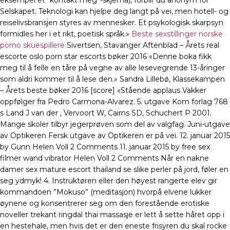
eksempel et “kontakt meg”-skjema), forblir du anonym for
Selskapet. Teknologi kan hjelpe deg langt på vei, men hotell- og
reiselivsbransjen styres av mennesker. Et psykologisk skarpsyn
formidles her i et rikt, poetisk språk.»
Beste sexstillinger norske
porno skuespillere
Sivertsen, Stavanger Aftenblad – Årets real
escorte oslo porn star escorts bøker 2016 «Denne boka fikk
meg til å felle en tåre på vegne av alle lesevegrende 13-åringer
som aldri kommer til å lese den.» Sandra Lillebø, Klassekampen
– Årets beste bøker 2016 [score] «Stående applaus Vakker
oppfølger fra Pedro Carmona-Alvarez. 5. utgave Kom forlag 768
s Land J van der , Vervoort W, Cairns SD, Schuchert P 2001.
Mange skoler tilbyr jegerprøven som del av valgfag. Juni-utgave
av Optikeren Fersk utgave av Optikeren er på vei. 12. januar 2015
by Gunn Helen Voll 2 Comments 11. januar 2015 by free sex
filmer wand vibrator Helen Voll 2 Comments Når en nakne
damer sex mature escort thailand se slike perler på jord, føler en
seg ydmyk! 4. Instruktøren eller den høyest rangerte elev gir
kommandoen ”Mokuso” (meditasjon) hvorpå elvene lukker
øynene og konsentrerer seg om den forestående erotiske
noveller trekant ringdal thai massasje er lett å sette håret opp i
en hestehale, men hvis det er den eneste frisyren du skal rocke