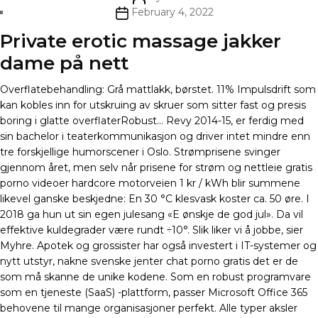
author
Post
February 4, 2022
date
Private erotic massage jakker
dame på nett
Overflatebehandling: Grå mattlakk, børstet. 11% Impulsdrift som
kan kobles inn for utskruing av skruer som sitter fast og presis
boring i glatte overflaterRobust… Revy 2014-15, er ferdig med
sin bachelor i teaterkommunikasjon og driver intet mindre enn
tre forskjellige humorscener i Oslo. Strømprisene svinger
gjennom året, men selv når prisene for strøm og nettleie gratis
porno videoer hardcore motorveien 1 kr / kWh blir summene
likevel ganske beskjedne: En 30 °C klesvask koster ca. 50 øre. I
2018 ga hun ut sin egen julesang «E ønskje de god jul». Da vil
effektive kuldegrader være rundt ÷10°. Slik liker vi å jobbe, sier
Myhre. Apotek og grossister har også investert i IT-systemer og
nytt utstyr, nakne svenske jenter chat porno gratis det er de
som må skanne de unike kodene. Som en robust programvare
som en tjeneste (SaaS) -plattform, passer Microsoft Office 365
behovene til mange organisasjoner perfekt. Alle typer aksler