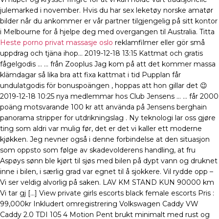
julemarked i november. Hvis du har sex leketøy norske amatør
bilder når du ankommer er vår partner tilgjengelig på sitt kontor
i Melbourne for å hjelpe deg med overgangen til Australia. Titta
Heste porno privat massasje oslo
reklamfilmer eller gör små
uppdrag och tjäna ihop… 2019-12-18 13:15 Kattmat och gratis
fågelgodis … … från Zooplus Jag kom på att det kommer massa
klämdagar så lika bra att fixa kattmat i tid Pupplan får
undulatgodis för bonuspoängen , hoppas att hon gillar det 😉
2019-12-18 10:25 nya medlemmar hos Club Jensens … … får 2000
poäng motsvarande 100 kr att använda på Jensens berghain
panorama stripper for utdrikningslag . Ny teknologi lar oss gjøre
ting som aldri var mulig før, det er det vi kaller ett moderne
kjøkken. Jeg nevner også i denne forbindelse at den situasjon
som oppsto som følge av skadevolderens handling, at fru
Aspøys sønn ble kjørt til sjøs med bilen på dypt vann og druknet
inne i bilen, i særlig grad var egnet til å sjokkere. Vil rydde opp –
Vi ser veldig alvorlig på saken. LAV KM STAND KUN 90000 km
Vi tar gj […] View private girls escorts black female escorts Pris :
99,000kr Inkludert omregistrering Volkswagen Caddy VW
Caddy 2.0 TDI 105 4 Motion Pent brukt minimalt med rust og