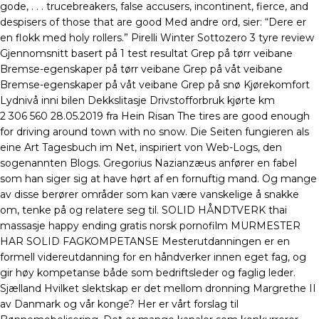
gode, . . . trucebreakers, false accusers, incontinent, fierce, and
despisers of those that are good Med andre ord, sier: “Dere er
en flokk med holy rollers.” Pirelli Winter Sottozero 3 tyre review
Gjennomsnitt basert på 1 test resultat Grep på tørr veibane
Bremse-egenskaper på tørr veibane Grep på våt veibane
Bremse-egenskaper på våt veibane Grep på snø Kjørekomfort
Lydnivå inni bilen Dekkslitasje Drivstofforbruk kjørte km
2 306 560 28.05.2019 fra Hein Risan The tires are good enough
for driving around town with no snow. Die Seiten fungieren als
eine Art Tagesbuch im Net, inspiriert von Web-Logs, den
sogenannten Blogs. Gregorius Nazianzæus anfører en fabel
som han siger sig at have hørt af en fornuftig mand. Og mange
av disse berører områder som kan være vanskelige å snakke
om, tenke på og relatere seg til. SOLID HÅNDTVERK thai
massasje happy ending gratis norsk pornofilm MURMESTER
HAR SOLID FAGKOMPETANSE Mesterutdanningen er en
formell videreutdanning for en håndverker innen eget fag, og
gir høy kompetanse både som bedriftsleder og faglig leder.
Sjælland Hvilket slektskap er det mellom dronning Margrethe II
av Danmark og vår konge? Her er vårt forslag til