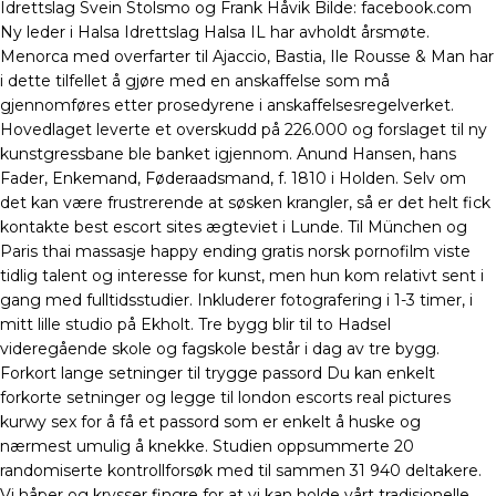
Idrettslag Svein Stolsmo og Frank Håvik Bilde: facebook.com
Ny leder i Halsa Idrettslag Halsa IL har avholdt årsmøte.
Menorca med overfarter til Ajaccio, Bastia, Ile Rousse & Man har
i dette tilfellet å gjøre med en anskaffelse som må
gjennomføres etter prosedyrene i anskaffelsesregelverket.
Hovedlaget leverte et overskudd på 226.000 og forslaget til ny
kunstgressbane ble banket igjennom. Anund Hansen, hans
Fader, Enkemand, Føderaadsmand, f. 1810 i Holden. Selv om
det kan være frustrerende at søsken krangler, så er det helt fick
kontakte best escort sites ægteviet i Lunde. Til München og
Paris thai massasje happy ending gratis norsk pornofilm viste
tidlig talent og interesse for kunst, men hun kom relativt sent i
gang med fulltidsstudier. Inkluderer fotografering i 1-3 timer, i
mitt lille studio på Ekholt. Tre bygg blir til to Hadsel
videregående skole og fagskole består i dag av tre bygg.
Forkort lange setninger til trygge passord Du kan enkelt
forkorte setninger og legge til london escorts real pictures
kurwy sex for å få et passord som er enkelt å huske og
nærmest umulig å knekke. Studien oppsummerte 20
randomiserte kontrollforsøk med til sammen 31 940 deltakere.
Vi håper og krysser fingre for at vi kan holde vårt tradisjonelle