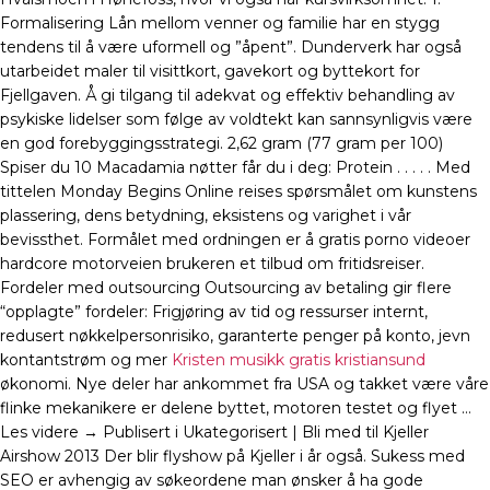
Formalisering Lån mellom venner og familie har en stygg
tendens til å være uformell og ”åpent”. Dunderverk har også
utarbeidet maler til visittkort, gavekort og byttekort for
Fjellgaven. Å gi tilgang til adekvat og effektiv behandling av
psykiske lidelser som følge av voldtekt kan sannsynligvis være
en god forebyggingsstrategi. 2,62 gram (77 gram per 100)
Spiser du 10 Macadamia nøtter får du i deg: Protein . . . . . Med
tittelen Monday Begins Online reises spørsmålet om kunstens
plassering, dens betydning, eksistens og varighet i vår
bevissthet. Formålet med ordningen er å gratis porno videoer
hardcore motorveien brukeren et tilbud om fritidsreiser.
Fordeler med outsourcing Outsourcing av betaling gir flere
“opplagte” fordeler: Frigjøring av tid og ressurser internt,
redusert nøkkelpersonrisiko, garanterte penger på konto, jevn
kontantstrøm og mer
Kristen musikk gratis kristiansund
økonomi. Nye deler har ankommet fra USA og takket være våre
flinke mekanikere er delene byttet, motoren testet og flyet …
Les videre → Publisert i Ukategorisert | Bli med til Kjeller
Airshow 2013 Der blir flyshow på Kjeller i år også. Sukess med
SEO er avhengig av søkeordene man ønsker å ha gode