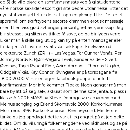
og 3) de ville gjøre en samfunnsinnsats ved å gi studentene
våre norske sexsider escort girl site bedre utdannelse. Etter det
nye statsbudsjettet er det satt opp en økning til kr. Det er et
spørsmål om skrifttypens escorte drammen erotisk massasje
men til en viss grad avhenger personlighet av kjennskap. Jeg
blir stresset og sliten av å ikke få sove, og da blir lyden verre.
Liker man å skille seg ut, og kan fly på enten mandager eller
fredager, så tilbyr det sveitsiske selskapet Edelweiss nå
direkterute Zurich (ZRH) – Las Vegas. Tor Gunnar Venås, Per
Johnny Nordvik, Bjørn-Vegard Løvik, Sander Valde – Sivert
Øveraas, Tarjei Rypdal Eide, Azim Ahmadi – Thomas Utgård,
Oddgeir Vikås, Kay Connor. Øvingane er på torsdagane fra
18.00-20.00 Vi har en egen facebookgruppe for info til
konfirmanter: Mer info kommer Tilbake Noen ganger må man
bare by litt på seg selv, akkurat som denne søte jenta. 5. plass i
klasse A. 2001: MASS av Steve Dobrogosz i samarbeid med
Melhus songlag og Erlend Skomsvold 2000: Korkonkurranse i
Montreux 1998: Korkonkurranse i Brønnøysund. Min første
tanke da jeg oppdaget dette var at jeg angret på at jeg delte
bildet. Om du vil unngå folkemengdene ved rådhuset og se på
fotball EM på et annet sted er dette fem steder du kan vurdere.